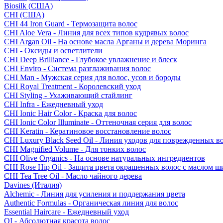
Biosilk (США)
CHI (США)
CHI 44 Iron Guard - Термозащита волос
CHI Aloe Vera - Линия для всех типов кудрявых волос
CHI Argan Oil - На основе масла Арганы и дерева Моринга
CHI - Оксиды и осветлители
CHI Deep Brilliance - Глубокое увлажнение и блеск
CHI Enviro - Система разглаживания волос
CHI Man - Мужская серия для волос, усов и бороды
CHI Royal Treatment - Королевский уход
CHI Styling - Ухаживающий стайлинг
CHI Infra - Ежедневный уход
CHI Ionic Hair Color - Краска для волос
CHI Ionic Color Illuminate - Оттеночная серия для волос
CHI Keratin - Кератиновое восстановление волос
CHI Luxury Black Seed Oil - Линия уходов для поврежденных в
CHI Magnified Volume - Для тонких волос
CHI Olive Organics - На основе натуральных ингредиентов
CHI Rose Hip Oil - Защита цвета окрашенных волос с маслом 
CHI Tea Tree Oil - Масло чайного дерева
Davines (Италия)
Alchemic - Линия для усиления и поддержания цвета
Authentic Formulas - Органическая линия для волос
Essential Haircare - Eжедневный уход
OI - Абсолютная красота волос