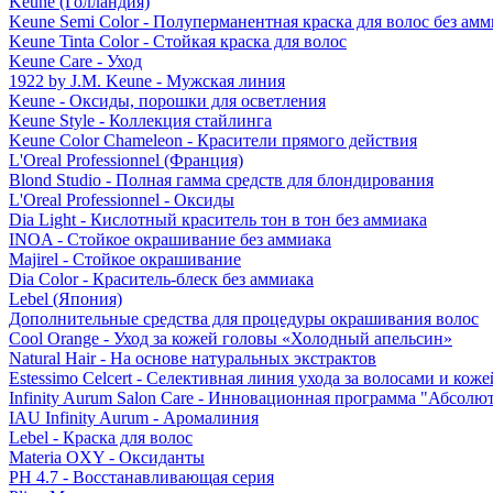
Keune (Голландия)
Keune Semi Color - Полуперманентная краска для волос без амм
Keune Tinta Color - Стойкая краска для волос
Keune Care - Уход
1922 by J.M. Keune - Мужская линия
Keune - Оксиды, порошки для осветления
Keune Style - Коллекция стайлинга
Keune Color Chameleon - Красители прямого действия
L'Oreal Professionnel (Франция)
Blond Studio - Полная гамма средств для блондирования
L'Oreal Professionnel - Оксиды
Dia Light - Кислотный краситель тон в тон без аммиака
INOA - Стойкое окрашивание без аммиака
Majirel - Стойкое окрашивание
Dia Color - Краситель-блеск без аммиака
Lebel (Япония)
Дополнительные средства для процедуры окрашивания волос
Cool Orange - Уход за кожей головы «Холодный апельсин»
Natural Hair - На основе натуральных экстрактов
Estessimo Celcert - Селективная линия ухода за волосами и кож
Infinity Aurum Salon Care - Инновационная программа "Абсолют
IAU Infinity Aurum - Аромалиния
Lebel - Краска для волос
Materia OXY - Оксиданты
PH 4.7 - Восстанавливающая серия