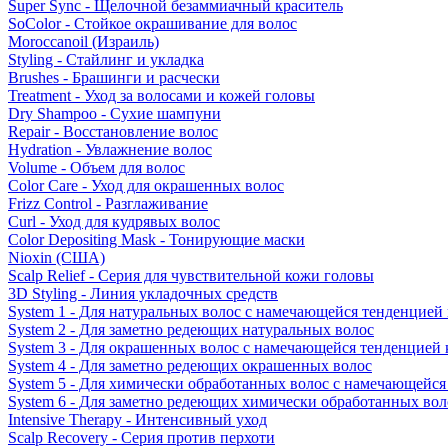
Super Sync - Щелочной безаммиачный краситель
SoColor - Стойкое окрашивание для волос
Moroccanoil (Израиль)
Styling - Стайлинг и укладка
Brushes - Брашинги и расчески
Treatment - Уход за волосами и кожей головы
Dry Shampoo - Сухие шампуни
Repair - Восстановление волос
Hydration - Увлажнение волос
Volume - Объем для волос
Color Care - Уход для окрашенных волос
Frizz Control - Разглаживание
Curl - Уход для кудрявых волос
Color Depositing Mask - Тонирующие маски
Nioxin (США)
Scalp Relief - Серия для чувствительной кожи головы
3D Styling - Линия укладочных средств
System 1 - Для натуральных волос с намечающейся тенденцией
System 2 - Для заметно редеющих натуральных волос
System 3 - Для окрашенных волос с намечающейся тенденцией
System 4 - Для заметно редеющих окрашенных волос
System 5 - Для химически обработанных волос с намечающейс
System 6 - Для заметно редеющих химически обработанных вол
Intensive Therapy - Интенсивный уход
Scalp Recovery - Серия против перхоти