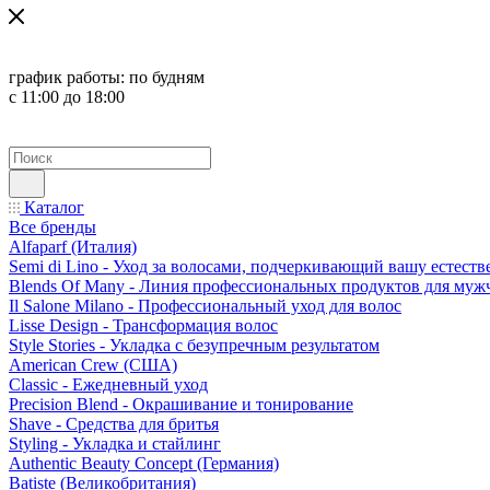
график работы:
по будням
с 11:00 до 18:00
Каталог
Все бренды
Alfaparf (Италия)
Semi di Lino - Уход за волосами, подчеркивающий вашу естест
Blends Of Many - Линия профессиональных продуктов для муж
Il Salone Milano - Профессиональный уход для волос
Lisse Design - Трансформация волос
Style Stories - Укладка с безупречным результатом
American Crew (США)
Classic - Ежедневный уход
Precision Blend - Окрашивание и тонирование
Shave - Средства для бритья
Styling - Укладка и стайлинг
Authentic Beauty Concept (Германия)
Batiste (Великобритания)