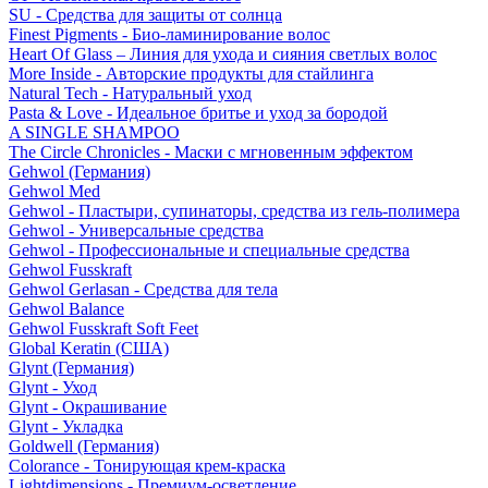
SU - Средства для защиты от солнца
Finest Pigments - Био-ламинирование волос
Heart Of Glass – Линия для ухода и сияния светлых волос
More Inside - Авторские продукты для стайлинга
Natural Tech - Натуральный уход
Pasta & Love - Идеальное бритье и уход за бородой
A SINGLE SHAMPOO
The Circle Chronicles - Маски с мгновенным эффектом
Gehwol (Германия)
Gehwol Med
Gehwol - Пластыри, супинаторы, средства из гель-полимера
Gehwol - Универсальные средства
Gehwol - Профессиональные и специальные средства
Gehwol Fusskraft
Gehwol Gerlasan - Средства для тела
Gehwol Balance
Gehwol Fusskraft Soft Feet
Global Keratin (США)
Glynt (Германия)
Glynt - Уход
Glynt - Окрашивание
Glynt - Укладка
Goldwell (Германия)
Colorance - Тонирующая крем-краска
Lightdimensions - Премиум-осветление