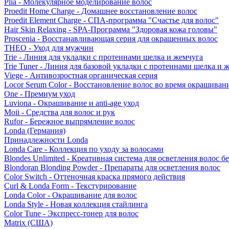
Plia - Молекулярное моделирование волос
Proedit Home Charge - Домашнее восстановление волос
Proedit Element Charge - СПА-программа "Счастье для волос"
Hair Skin Relaxing - SPA-Программа "Здоровая кожа головы"
Proscenia - Восстанавливающая серия для окрашенных волос
THEO - Уход для мужчин
Trie - Линия для укладки с протеинами шелка и жемчуга
Trie Tuner - Линия для базовой укладки с протеинами шелка и 
Viege - Антивозростная органическая серия
Locor Serum Color - Восстановление волос во время окрашиван
One - Премиум уход
Luviona - Окрашивание и anti-age уход
Moii - Средства для волос и рук
Rufor - Бережное выпрямление волос
Londa (Германия)
Принадлежности Londa
Londa Care - Коллекция по уходу за волосами
Blondes Unlimited - Креативная система для осветления волос б
Blondoran Blonding Powder - Препараты для осветления волос
Color Switch - Оттеночная краска прямого действия
Curl & Londa Form - Текстурирование
Londa Color - Окрашивание для волос
Londa Style - Новая коллекция стайлинга
Color Tune - Экспресс-тонер для волос
Matrix (США)