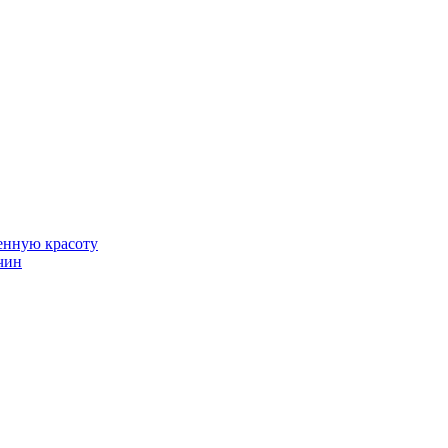
венную красоту
чин