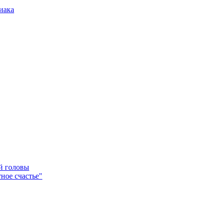
иака
ей головы
ное счастье"