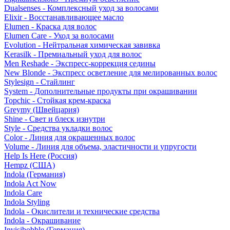
Dualsenses - Комплексный уход за волосами
Elixir - Восстанавливающее масло
Elumen - Краска для волос
Elumen Care - Уход за волосами
Evolution - Нейтральная химическая завивка
Kerasilk - Премиальный уход для волос
Men Reshade - Экспресс-коррекция седины
New Blonde - Экспресс осветление для мелированных волос
Stylesign - Стайлинг
System - Дополнительные продукты при окрашивании
Topchic - Стойкая крем-краска
Greymy (Швейцария)
Shine - Свет и блеск изнутри
Style - Средства укладки волос
Color - Линия для окрашенных волос
Volume - Линия для объема, эластичности и упругости
Help Is Here (Россия)
Hempz (США)
Indola (Германия)
Indola Act Now
Indola Care
Indola Styling
Indola - Окислители и технические средства
Indola - Окрашивание
Invisibobble (Германия)