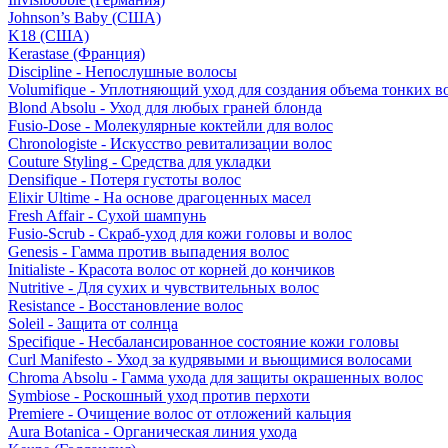
Johnson’s Baby (США)
K18 (США)
Kerastase (Франция)
Discipline - Непослушные волосы
Volumifique - Уплотняющий уход для создания объема тонких в
Blond Absolu - Уход для любых граней блонда
Fusio-Dose - Молекулярные коктейли для волос
Chronologiste - Искусство ревитализации волос
Couture Styling - Средства для укладки
Densifique - Потеря густоты волос
Elixir Ultime - На основе драгоценных масел
Fresh Affair - Сухой шампунь
Fusio-Scrub - Скраб-уход для кожи головы и волос
Genesis - Гамма против выпадения волос
Initialiste - Красота волос от корней до кончиков
Nutritive - Для сухих и чувствительных волос
Resistance - Восстановление волос
Soleil - Защита от солнца
Specifique - Несбалансированное состояние кожи головы
Curl Manifesto - Уход за кудрявыми и вьющимися волосами
Chroma Absolu - Гамма ухода для защиты окрашенных волос
Symbiose - Роскошный уход против перхоти
Premiere - Очищение волос от отложений кальция
Aura Botanica - Органическая линия ухода