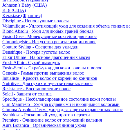
Johnson’s Baby (США)
K18 (США)
Kerastase (Франция)
Discipline - Непослушные волосы
Volumifique - Уплотняющий уход для создания объема тонких в
Blond Absolu - Уход для любых граней блонда
Fusio-Dose - Молекулярные коктейли для волос
Chronologiste - Искусство ревитализации волос
Couture Styling - Средства для укладки
Densifique - Потеря густоты волос
Elixir Ultime - На основе драгоценных масел
Fresh Affair - Сухой шампунь
Fusio-Scrub - Скраб-уход для кожи головы и волос
Genesis - Гамма против выпадения волос
Initialiste - Красота волос от корней до кончиков
Nutritive - Для сухих и чувствительных волос
Resistance - Восстановление волос
Soleil - Защита от солнца
Specifique - Несбалансированное состояние кожи головы
Curl Manifesto - Уход за кудрявыми и вьющимися волосами
Chroma Absolu - Гамма ухода для защиты окрашенных волос
Symbiose - Роскошный уход против перхоти
Premiere - Очищение волос от отложений кальция
Aura Botanica - Органическая линия ухода