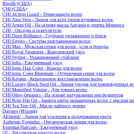
Biosilk (США)
CHI (США)
CHI 44 Iron Guard - Термозащита волос
CHI Aloe Vera - Линия для всех типов кудрявых волос
CHI Argan Oil - На основе масла Арганы и дерева Моринга
CHI - Оксиды и осветлители
CHI Deep Brilliance - Глубокое увлажнение и блеск
CHI Enviro - Система разглаживания волос
CHI Man - Мужская серия для волос, усов и бороды
CHI Royal Treatment - Королевский уход
CHI Styling - Ухаживающий стайлинг
CHI Infra - Ежедневный уход
CHI Ionic Hair Color - Краска для волос
CHI Ionic Color Illuminate - Оттеночная серия для волос
CHI Keratin - Кератиновое восстановление волос
CHI Luxury Black Seed Oil - Линия уходов для поврежденных в
CHI Magnified Volume - Для тонких волос
CHI Olive Organics - На основе натуральных ингредиентов
CHI Rose Hip Oil - Защита цвета окрашенных волос с маслом 
CHI Tea Tree Oil - Масло чайного дерева
Davines (Италия)
Alchemic - Линия для усиления и поддержания цвета
Authentic Formulas - Органическая линия для волос
Essential Haircare - Eжедневный уход
OI - Абсолютная красота волос