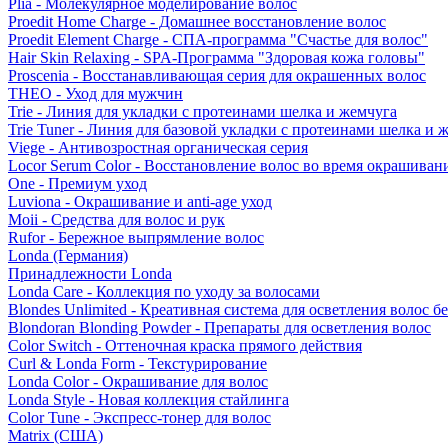
Plia - Молекулярное моделирование волос
Proedit Home Charge - Домашнее восстановление волос
Proedit Element Charge - СПА-программа "Счастье для волос"
Hair Skin Relaxing - SPA-Программа "Здоровая кожа головы"
Proscenia - Восстанавливающая серия для окрашенных волос
THEO - Уход для мужчин
Trie - Линия для укладки с протеинами шелка и жемчуга
Trie Tuner - Линия для базовой укладки с протеинами шелка и 
Viege - Антивозростная органическая серия
Locor Serum Color - Восстановление волос во время окрашиван
One - Премиум уход
Luviona - Окрашивание и anti-age уход
Moii - Средства для волос и рук
Rufor - Бережное выпрямление волос
Londa (Германия)
Принадлежности Londa
Londa Care - Коллекция по уходу за волосами
Blondes Unlimited - Креативная система для осветления волос б
Blondoran Blonding Powder - Препараты для осветления волос
Color Switch - Оттеночная краска прямого действия
Curl & Londa Form - Текстурирование
Londa Color - Окрашивание для волос
Londa Style - Новая коллекция стайлинга
Color Tune - Экспресс-тонер для волос
Matrix (США)