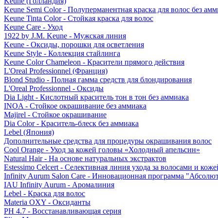
Keune (Голландия)
Keune Semi Color - Полуперманентная краска для волос без амм
Keune Tinta Color - Стойкая краска для волос
Keune Care - Уход
1922 by J.M. Keune - Мужская линия
Keune - Оксиды, порошки для осветления
Keune Style - Коллекция стайлинга
Keune Color Chameleon - Красители прямого действия
L'Oreal Professionnel (Франция)
Blond Studio - Полная гамма средств для блондирования
L'Oreal Professionnel - Оксиды
Dia Light - Кислотный краситель тон в тон без аммиака
INOA - Стойкое окрашивание без аммиака
Majirel - Стойкое окрашивание
Dia Color - Краситель-блеск без аммиака
Lebel (Япония)
Дополнительные средства для процедуры окрашивания волос
Cool Orange - Уход за кожей головы «Холодный апельсин»
Natural Hair - На основе натуральных экстрактов
Estessimo Celcert - Селективная линия ухода за волосами и кож
Infinity Aurum Salon Care - Инновационная программа "Абсолют
IAU Infinity Aurum - Аромалиния
Lebel - Краска для волос
Materia OXY - Оксиданты
PH 4.7 - Восстанавливающая серия