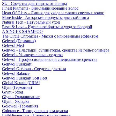
SU - Средства для защиты от солнца
Finest Pigments - Био-ламинирование волос
Heart Of Glass – Линия для ухода и сияния светлых волос
More Inside - Авторские продукты для стайлинга
Natural Tech - Натуральный уход
Pasta & Love - Идеальное бритье и уход за бородой
A SINGLE SHAMPOO
The Circle Chronicles - Маски с мгновенным эффектом
Gehwol (Германия)
Gehwol Med
Gehwol - Пластыри, супинаторы, средства из гель-полимера
Gehwol - Универсальные средства
Gehwol - Профессиональные и специальные средства
Gehwol Fusskraft
Gehwol Gerlasan - Средства для тела
Gehwol Balance
Gehwol Fusskraft Soft Feet
Global Keratin (США)
Glynt (Германия)
Glynt - Уход
Glynt - Окрашивание
Glynt - Укладка
Goldwell (Германия)
Colorance - Тонирующая крем-краска
Lightdimensions - Премиум-осветление