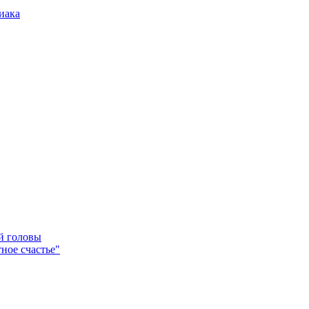
иака
ей головы
ное счастье"