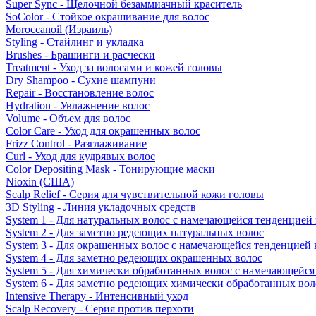
Super Sync - Щелочной безаммиачный краситель
SoColor - Стойкое окрашивание для волос
Moroccanoil (Израиль)
Styling - Стайлинг и укладка
Brushes - Брашинги и расчески
Treatment - Уход за волосами и кожей головы
Dry Shampoo - Сухие шампуни
Repair - Восстановление волос
Hydration - Увлажнение волос
Volume - Объем для волос
Color Care - Уход для окрашенных волос
Frizz Control - Разглаживание
Curl - Уход для кудрявых волос
Color Depositing Mask - Тонирующие маски
Nioxin (США)
Scalp Relief - Серия для чувствительной кожи головы
3D Styling - Линия укладочных средств
System 1 - Для натуральных волос с намечающейся тенденцией
System 2 - Для заметно редеющих натуральных волос
System 3 - Для окрашенных волос с намечающейся тенденцией
System 4 - Для заметно редеющих окрашенных волос
System 5 - Для химически обработанных волос с намечающейс
System 6 - Для заметно редеющих химически обработанных вол
Intensive Therapy - Интенсивный уход
Scalp Recovery - Серия против перхоти