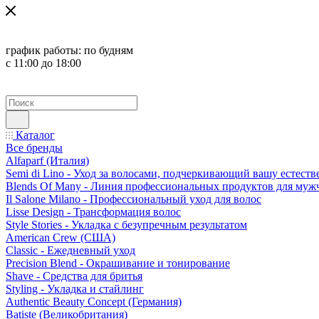
график работы:
по будням
с 11:00 до 18:00
Каталог
Все бренды
Alfaparf (Италия)
Semi di Lino - Уход за волосами, подчеркивающий вашу естест
Blends Of Many - Линия профессиональных продуктов для муж
Il Salone Milano - Профессиональный уход для волос
Lisse Design - Трансформация волос
Style Stories - Укладка с безупречным результатом
American Crew (США)
Classic - Ежедневный уход
Precision Blend - Окрашивание и тонирование
Shave - Средства для бритья
Styling - Укладка и стайлинг
Authentic Beauty Concept (Германия)
Batiste (Великобритания)