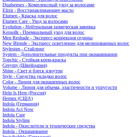
Dualsenses - Комплексный уход за волосами
Elixir - Восстанавливающее масло
Elumen - Краска для волос
Elumen Care - Уход за волосами
Evolution - Нейтральная химическая завивка
Kerasilk - Премиальный уход для волос
Men Reshade - Экспресс-коррекция седины
New Blonde - Экспресс осветление для мелированных волос
Stylesign - Стайлинг
System - Дополнительные продукты при окрашивании
Topchic - Стойкая крем-краска
Greymy (Швейцария)
Shine - Свет и блеск изнутри
Style - Средства укладки волос
Color - Линия для окрашенных волос
Volume - Линия для объема, эластичности и упругости
Help Is Here (Россия)
Hempz (США)
Indola (Германия)
Indola Act Now
Indola Care
Indola Styling
Indola - Окислители и технические средства
Indola - Окрашивание
Invisibobble (Германия)