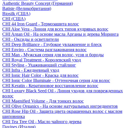
Authentic Beauty Concept (Германия)
Batiste (Великобритания)
Biosilk (США)
CHI (США)
CHI 44 Iron Guard - Термозащита волос
CHI Aloe Vera - Линия для всех типов кудрявых волос
CHI Argan Oil - На основе масла Арганы и дерева Моринга
CHI - Оксиды и осветлители
CHI Deep Brilliance - Глубокое увлажнение и блеск
CHI Enviro - Система разглаживания волос
CHI Man - Мужская серия для волос, усов и бороды
CHI Royal Treatment - Королевский уход
CHI Styling - Ухаживающий стайлинг
CHI Infra - Ежедневный уход
CHI Ionic Hair Color - Краска для волос
CHI Ionic Color Illuminate - Оттеночная серия для волос
CHI Keratin - Кератиновое восстановление волос
CHI Luxury Black Seed Oil - Линия уходов для поврежденных
волос
CHI Magnified Volume - Для тонких волос
CHI Olive Organics - На основе натуральных ингредиентов
CHI Rose Hip Oil - Защита цвета окрашенных волос с маслом
шиповника
CHI Tea Tree Oil - Масло чайного дерева
Davines (Италия)