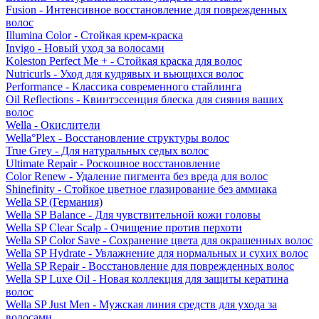
Fusion - Интенсивное восстановление для поврежденных
волос
Illumina Color - Стойкая крем-краска
Invigo - Новый уход за волосами
Koleston Perfect Me + - Стойкая краска для волос
Nutricurls - Уход для кудрявых и вьющихся волос
Performance - Классика современного стайлинга
Oil Reflections - Квинтэссенция блеска для сияния ваших
волос
Wella - Окислители
Wella°Plex - Восстановление структуры волос
True Grey - Для натуральных седых волос
Ultimate Repair - Роскошное восстановление
Color Renew - Удаление пигмента без вреда для волос
Shinefinity - Стойкое цветное глазирование без аммиака
Wella SP (Германия)
Wella SP Balance - Для чувствительной кожи головы
Wella SP Clear Scalp - Очищение против перхоти
Wella SP Color Save - Сохранение цвета для окрашенных волос
Wella SP Hydrate - Увлажнение для нормальных и сухих волос
Wella SP Repair - Восстановление для поврежденных волос
Wella SP Luxe Oil - Новая коллекция для защиты кератина
волос
Wella SP Just Men - Мужская линия средств для ухода за
волосами