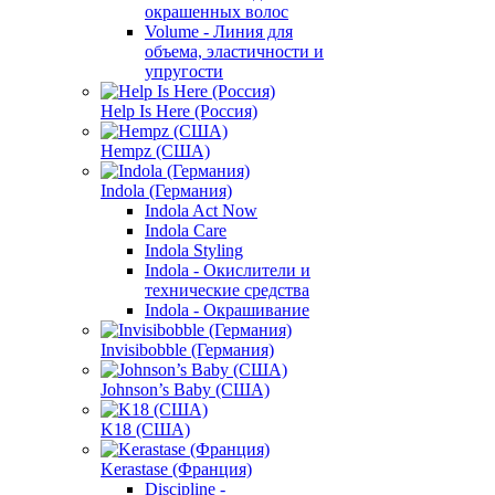
окрашенных волос
Volume - Линия для
объема, эластичности и
упругости
Help Is Here (Россия)
Hempz (США)
Indola (Германия)
Indola Act Now
Indola Care
Indola Styling
Indola - Окислители и
технические средства
Indola - Окрашивание
Invisibobble (Германия)
Johnson’s Baby (США)
K18 (США)
Kerastase (Франция)
Discipline -