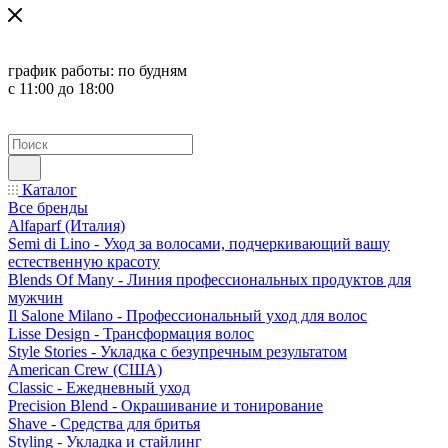
график работы:
по будням
с 11:00 до 18:00
Каталог
Все бренды
Alfaparf (Италия)
Semi di Lino - Уход за волосами, подчеркивающий вашу
естественную красоту
Blends Of Many - Линия профессиональных продуктов для
мужчин
Il Salone Milano - Профессиональный уход для волос
Lisse Design - Трансформация волос
Style Stories - Укладка с безупречным результатом
American Crew (США)
Classic - Ежедневный уход
Precision Blend - Окрашивание и тонирование
Shave - Средства для бритья
Styling - Укладка и стайлинг