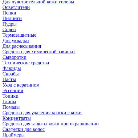
Для чувствительной кожи головы
Осветлители
Пенки
Пилинги
Пудры
Спреи
Термозащитные
Для укладки
Для расчесывания
Средства для химической завивки
Сыворотки
Технические средства
Флюиды
Скрабы
Пасты
Уход с кератином
Эссенции
Тоники
Глины
Помады
Средства для удаления краски с кожи
Концентраты
Средства для защиты кожи при окрашивании
Салфетки для волос
Праймеры