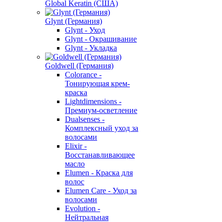
Global Keratin (США)
Glynt (Германия)
Glynt - Уход
Glynt - Окрашивание
Glynt - Укладка
Goldwell (Германия)
Colorance -
Тонирующая крем-
краска
Lightdimensions -
Премиум-осветление
Dualsenses -
Комплексный уход за
волосами
Elixir -
Восстанавливающее
масло
Elumen - Краска для
волос
Elumen Care - Уход за
волосами
Evolution -
Нейтральная