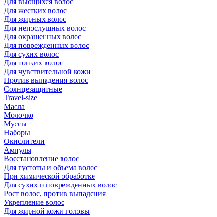
Для вьющихся волос
Для жестких волос
Для жирных волос
Для непослушных волос
Для окрашенных волос
Для поврежденных волос
Для сухих волос
Для тонких волос
Для чувствительной кожи
Против выпадения волос
Солнцезащитные
Travel-size
Масла
Молочко
Муссы
Наборы
Окислители
Ампулы
Восстановление волос
Для густоты и объема волос
При химической обработке
Для сухих и поврежденных волос
Рост волос, против выпадения
Укрепление волос
Для жирной кожи головы