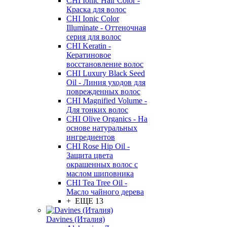
CHI Ionic Hair Color -
Краска для волос
CHI Ionic Color
Illuminate - Оттеночная
серия для волос
CHI Keratin -
Кератиновое
восстановление волос
CHI Luxury Black Seed
Oil - Линия уходов для
поврежденных волос
CHI Magnified Volume -
Для тонких волос
CHI Olive Organics - На
основе натуральных
ингредиентов
CHI Rose Hip Oil -
Защита цвета
окрашенных волос с
маслом шиповника
CHI Tea Tree Oil -
Масло чайного дерева
+ ЕЩЕ 13
Davines (Италия)