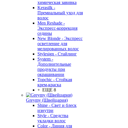
химическая завивка
Kerasilk -
Премиальный уход для
волос
Men Reshade -
Экспресс-коррекция
седины
New Blonde - Экспресс
осветление для
мелированных волос
Stylesign - Стайлинг
System -
Дополнительные
продукты при
окрашивании
Topchic - Стойкая
крем-краска
+ ЕЩЕ 8
Greymy (Швейцария)
Shine - Свет и блеск
изнутри
Style - Средства
укладки волос
Color - Линия для