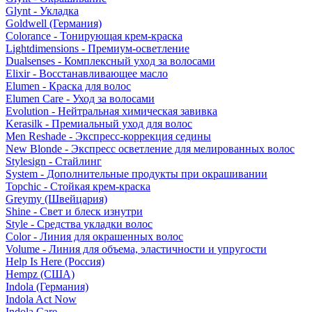
Glynt - Укладка
Goldwell (Германия)
Colorance - Тонирующая крем-краска
Lightdimensions - Премиум-осветление
Dualsenses - Комплексный уход за волосами
Elixir - Восстанавливающее масло
Elumen - Краска для волос
Elumen Care - Уход за волосами
Evolution - Нейтральная химическая завивка
Kerasilk - Премиальный уход для волос
Men Reshade - Экспресс-коррекция седины
New Blonde - Экспресс осветление для мелированных волос
Stylesign - Стайлинг
System - Дополнительные продукты при окрашивании
Topchic - Стойкая крем-краска
Greymy (Швейцария)
Shine - Свет и блеск изнутри
Style - Средства укладки волос
Color - Линия для окрашенных волос
Volume - Линия для объема, эластичности и упругости
Help Is Here (Россия)
Hempz (США)
Indola (Германия)
Indola Act Now
Indola Care