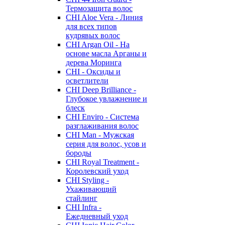
Термозащита волос
CHI Aloe Vera - Линия
для всех типов
кудрявых волос
CHI Argan Oil - На
основе масла Арганы и
дерева Моринга
CHI - Оксиды и
осветлители
CHI Deep Brilliance -
Глубокое увлажнение и
блеск
CHI Enviro - Система
разглаживания волос
CHI Man - Мужская
серия для волос, усов и
бороды
CHI Royal Treatment -
Королевский уход
CHI Styling -
Ухаживающий
стайлинг
CHI Infra -
Ежедневный уход