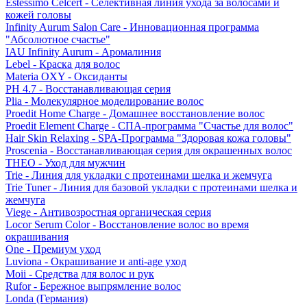
Estessimo Celcert - Селективная линия ухода за волосами и
кожей головы
Infinity Aurum Salon Care - Инновационная программа
"Абсолютное счастье"
IAU Infinity Aurum - Аромалиния
Lebel - Краска для волос
Materia OXY - Оксиданты
PH 4.7 - Восстанавливающая серия
Plia - Молекулярное моделирование волос
Proedit Home Charge - Домашнее восстановление волос
Proedit Element Charge - СПА-программа "Счастье для волос"
Hair Skin Relaxing - SPA-Программа "Здоровая кожа головы"
Proscenia - Восстанавливающая серия для окрашенных волос
THEO - Уход для мужчин
Trie - Линия для укладки с протеинами шелка и жемчуга
Trie Tuner - Линия для базовой укладки с протеинами шелка и
жемчуга
Viege - Антивозростная органическая серия
Locor Serum Color - Восстановление волос во время
окрашивания
One - Премиум уход
Luviona - Окрашивание и anti-age уход
Moii - Средства для волос и рук
Rufor - Бережное выпрямление волос
Londa (Германия)