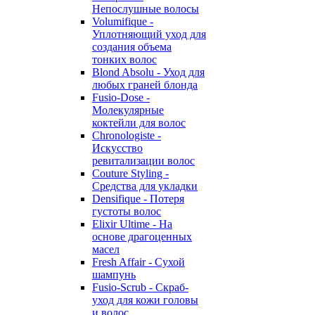
Непослушные волосы
Volumifique -
Уплотняющий уход для
создания объема
тонких волос
Blond Absolu - Уход для
любых граней блонда
Fusio-Dose -
Молекулярные
коктейли для волос
Chronologiste -
Искусство
ревитализации волос
Couture Styling -
Средства для укладки
Densifique - Потеря
густоты волос
Elixir Ultime - На
основе драгоценных
масел
Fresh Affair - Сухой
шампунь
Fusio-Scrub - Скраб-
уход для кожи головы
и волос