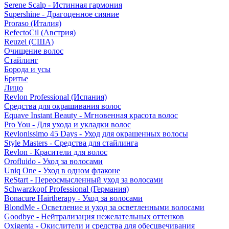
Serene Scalp - Истинная гармония
Supershine - Драгоценное сияние
Proraso (Италия)
RefectoCil (Австрия)
Reuzel (США)
Очищение волос
Стайлинг
Борода и усы
Бритье
Лицо
Revlon Professional (Испания)
Средства для окрашивания волос
Equave Instant Beauty - Мгновенная красота волос
Pro You - Для ухода и укладки волос
Revlonissimo 45 Days - Уход для окрашенных волосы
Style Masters - Средства для стайлинга
Revlon - Красители для волос
Orofluido - Уход за волосами
Uniq One - Уход в одном флаконе
ReStart - Переосмысленный уход за волосами
Schwarzkopf Professional (Германия)
Bonacure Hairtherapy - Уход за волосами
BlondMe - Осветление и уход за осветленными волосами
Goodbye - Нейтрализация нежелательных оттенков
Oxigenta - Окислители и средства для обесцвечивания