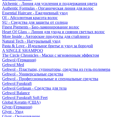
Alchemic - Линия для усиления и поддержания цвета
Authentic Formulas - Органическая линия для волос
Essential Haircare - Eжедневный уход
OI - Абсолютная красота волос
SU - Средства для защиты от солнца
Finest Pigments - Био-ламинирование волос
Heart Of Glass – Линия для ухода и сияния светлых волос
More Inside - Авторские продукты для стайлинга
Natural Tech - Натуральный уход
Pasta & Love - Идеальное бритье и уход за бородой
A SINGLE SHAMPOO
The Circle Chronicles - Маски с мгновенным эффектом
Gehwol (Германия)
Gehwol Med
Gehwol - Пластыри, супинаторы, средства из гель-полимера
Gehwol - Универсальные средства
Gehwol - Профессиональные и специальные средства
Gehwol Fusskraft
Gehwol Gerlasan - Средства для тела
Gehwol Balance
Gehwol Fusskraft Soft Feet
Global Keratin (США)
Glynt (Германия)
Glynt - Уход
Glynt - Окрашивание