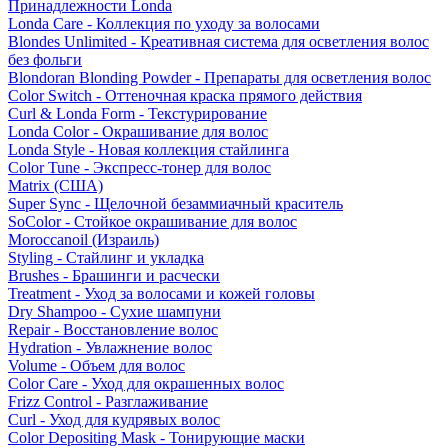
Принадлежности Londa
Londa Care - Коллекция по уходу за волосами
Blondes Unlimited - Креативная система для осветления волос
без фольги
Blondoran Blonding Powder - Препараты для осветления волос
Color Switch - Оттеночная краска прямого действия
Curl & Londa Form - Текстурирование
Londa Color - Окрашивание для волос
Londa Style - Новая коллекция стайлинга
Color Tune - Экспресс-тонер для волос
Matrix (США)
Super Sync - Щелочной безаммиачный краситель
SoColor - Стойкое окрашивание для волос
Moroccanoil (Израиль)
Styling - Стайлинг и укладка
Brushes - Брашинги и расчески
Treatment - Уход за волосами и кожей головы
Dry Shampoo - Сухие шампуни
Repair - Восстановление волос
Hydration - Увлажнение волос
Volume - Объем для волос
Color Care - Уход для окрашенных волос
Frizz Control - Разглаживание
Curl - Уход для кудрявых волос
Color Depositing Mask - Тонирующие маски