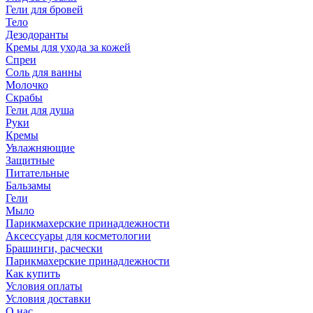
Гели для бровей
Тело
Дезодоранты
Кремы для ухода за кожей
Спреи
Соль для ванны
Молочко
Скрабы
Гели для душа
Руки
Кремы
Увлажняющие
Защитные
Питательные
Бальзамы
Гели
Мыло
Парикмахерские принадлежности
Аксессуары для косметологии
Брашинги, расчески
Парикмахерские принадлежности
Как купить
Условия оплаты
Условия доставки
О нас