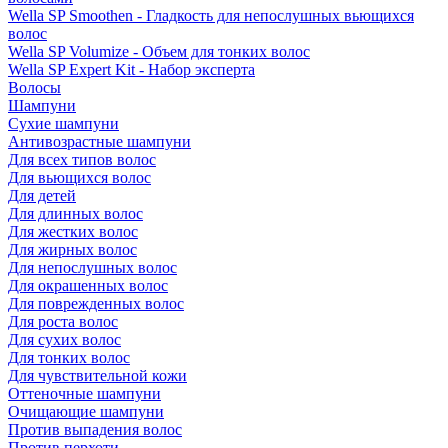
Wella SP Smoothen - Гладкость для непослушных вьющихся
волос
Wella SP Volumize - Объем для тонких волос
Wella SP Expert Kit - Набор эксперта
Волосы
Шампуни
Сухие шампуни
Антивозрастные шампуни
Для всех типов волос
Для вьющихся волос
Для детей
Для длинных волос
Для жестких волос
Для жирных волос
Для непослушных волос
Для окрашенных волос
Для поврежденных волос
Для роста волос
Для сухих волос
Для тонких волос
Для чувствительной кожи
Оттеночные шампуни
Очищающие шампуни
Против выпадения волос
Против перхоти