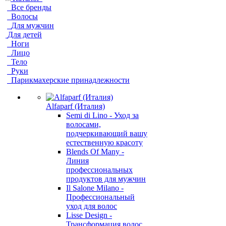
Все бренды
Волосы
Для мужчин
Для детей
Ноги
Лицо
Тело
Руки
Парикмахерские принадлежности
Alfaparf (Италия)
Semi di Lino - Уход за
волосами,
подчеркивающий вашу
естественную красоту
Blends Of Many -
Линия
профессиональных
продуктов для мужчин
Il Salone Milano -
Профессиональный
уход для волос
Lisse Design -
Трансформация волос