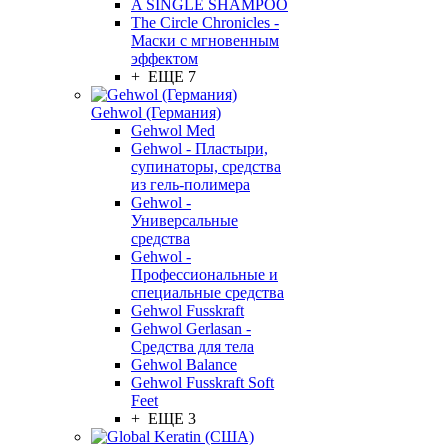
A SINGLE SHAMPOO
The Circle Chronicles -
Маски с мгновенным
эффектом
+ ЕЩЕ 7
Gehwol (Германия)
Gehwol Med
Gehwol - Пластыри,
супинаторы, средства
из гель-полимера
Gehwol -
Универсальные
средства
Gehwol -
Профессиональные и
специальные средства
Gehwol Fusskraft
Gehwol Gerlasan -
Средства для тела
Gehwol Balance
Gehwol Fusskraft Soft
Feet
+ ЕЩЕ 3