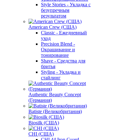
Style Stories - Укладка с
безупречным
результатом
American Crew (США)
Classic - Ежедневный
уход
Precision Blend -
Окрашивание и
тонирование
Shave - Средства для
бритья
Styling - Укладка и
стайлинг
Authentic Beauty Concept
(Германия)
Batiste (Великобритания)
Biosilk (США)
CHI (США)
CHI 44 Iron Guard -