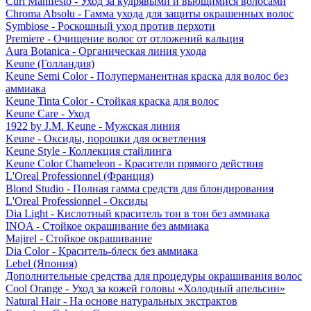
Curl Manifesto - Уход за кудрявыми и вьющимися волосами
Chroma Absolu - Гамма ухода для защиты окрашенных волос
Symbiose - Роскошный уход против перхоти
Premiere - Очищение волос от отложений кальция
Aura Botanica - Органическая линия ухода
Keune (Голландия)
Keune Semi Color - Полуперманентная краска для волос без
аммиака
Keune Tinta Color - Стойкая краска для волос
Keune Care - Уход
1922 by J.M. Keune - Мужская линия
Keune - Оксиды, порошки для осветления
Keune Style - Коллекция стайлинга
Keune Color Chameleon - Красители прямого действия
L'Oreal Professionnel (Франция)
Blond Studio - Полная гамма средств для блондирования
L'Oreal Professionnel - Оксиды
Dia Light - Кислотный краситель тон в тон без аммиака
INOA - Стойкое окрашивание без аммиака
Majirel - Стойкое окрашивание
Dia Color - Краситель-блеск без аммиака
Lebel (Япония)
Дополнительные средства для процедуры окрашивания волос
Cool Orange - Уход за кожей головы «Холодный апельсин»
Natural Hair - На основе натуральных экстрактов