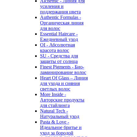
Alchemic - Линия для
усиления и
поддержания цвета
Authentic Formulas -
Органическая линия
для волос
Essential Haircare -
Eжедневный уход
OI - Абсолютная
красота волос
SU - Средства для
защиты от солнца
Finest Pigments - Био-
ламинирование волос
Heart Of Glass – Линия
для ухода и сияния
светлых волос
More Inside -
Авторские продукты
для стайлинга
Natural Tech -
Натуральный уход
Pasta & Love -
Идеальное бритье и
уход за бородой