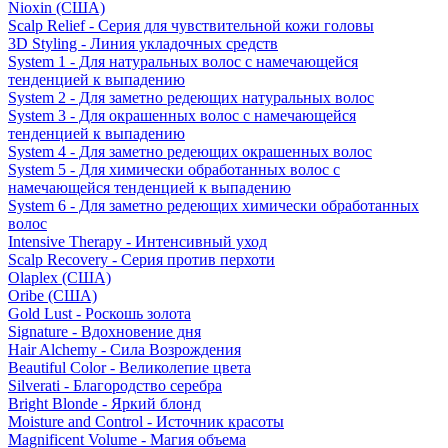
Nioxin (США)
Scalp Relief - Серия для чувствительной кожи головы
3D Styling - Линия укладочных средств
System 1 - Для натуральных волос с намечающейся
тенденцией к выпадению
System 2 - Для заметно редеющих натуральных волос
System 3 - Для окрашенных волос с намечающейся
тенденцией к выпадению
System 4 - Для заметно редеющих окрашенных волос
System 5 - Для химически обработанных волос с
намечающейся тенденцией к выпадению
System 6 - Для заметно редеющих химически обработанных
волос
Intensive Therapy - Интенсивный уход
Scalp Recovery - Серия против перхоти
Olaplex (США)
Oribe (США)
Gold Lust - Роскошь золота
Signature - Вдохновение дня
Hair Alchemy - Сила Возрождения
Beautiful Color - Великолепие цвета
Silverati - Благородство серебра
Bright Blonde - Яркий блонд
Moisture and Control - Источник красоты
Magnificent Volume - Магия объема