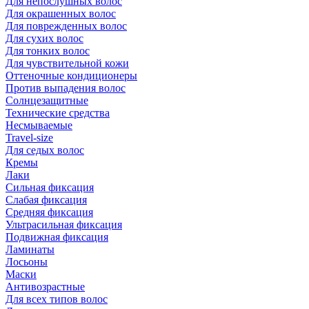
Для непослушных волос
Для окрашенных волос
Для поврежденных волос
Для сухих волос
Для тонких волос
Для чувствительной кожи
Оттеночные кондиционеры
Против выпадения волос
Солнцезащитные
Технические средства
Несмываемые
Travel-size
Для седых волос
Кремы
Лаки
Сильная фиксация
Слабая фиксация
Средняя фиксация
Ультрасильная фиксация
Подвижная фиксация
Ламинаты
Лосьоны
Маски
Антивозрастные
Для всех типов волос