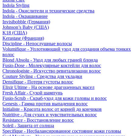
Indola Styling
Indola - Окислители и технические средства
Indola - Окрашивание
Invisibobble (Германия)
Johnson’s Baby (США)
K18 (США)
Kerastase (Франция)
Discipline - Непослушные волосы
Volumifique - Уплотняющий уход для создания объема тонких
волос
Blond Absolu - Уход для любых граней блонда
Fusio-Dose - Молекулярные коктейли для волос
Chronologiste - Искусство ревитализации волос
Couture Styling - Средства для укладки
Densifique - Потеря густоты волос
Elixir Ultime - На основе драгоценных масел
Fresh Affair - Сухой шампунь
Fusio-Scrub - Скраб-уход для кожи головы и волос
Genesis - Гамма против выпадения волос
Initialiste - Красота волос от корней до кончиков
Nutritive - Для сухих и чувствительных волос
Resistance - Восстановление волос
Soleil - Защита от солнца
Specifique - Несбалансированное состояние кожи головы