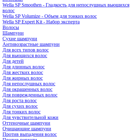
Wella SP Smoothen - Гладкость для непослушных вьющихся
волос
Wella SP Volumize - Объем для тонких волос
Wella SP Expert Kit - Набор эксперта
Волосы
Шампуни
Сухие шампуни
Антивозрастные шампуни
Для всех типов волос
Для вьющихся волос
Для детей
Для длинных волос
Для жестких волос
Для жирных волос
Для непослушных волос
Для окрашенных волос
Для поврежденных волос
Для роста волос
Для сухих волос
Для тонких волос
Для чувствительной кожи
Оттеночные шампуни
Очищающие шампуни
Против выпадения волос
Против перхоти