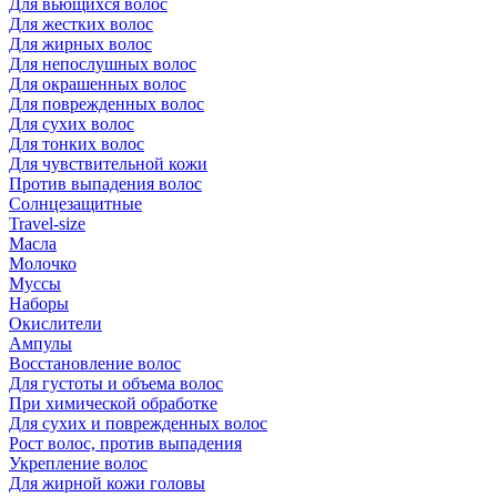
Для вьющихся волос
Для жестких волос
Для жирных волос
Для непослушных волос
Для окрашенных волос
Для поврежденных волос
Для сухих волос
Для тонких волос
Для чувствительной кожи
Против выпадения волос
Солнцезащитные
Travel-size
Масла
Молочко
Муссы
Наборы
Окислители
Ампулы
Восстановление волос
Для густоты и объема волос
При химической обработке
Для сухих и поврежденных волос
Рост волос, против выпадения
Укрепление волос
Для жирной кожи головы