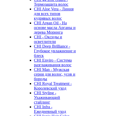
Термозащита волос
CHI Aloe Vera - Линия
для всех типов
кудрявых волос
CHI Argan Oil - На
основе масла Арганы и
дерева Моринга
CHI - Оксиды и
осветлители
CHI Deep Brilliance -
Глубокое увлажнение и
блеск
CHI Enviro - Система
разглаживания волос
CHI Man - Мужская
серия для волос, усов и
бороды
CHI Royal Treatment -
Королевский уход
CHI Styling -
Ухаживающий
стайлинг
CHI Infra -
Ежедневный уход