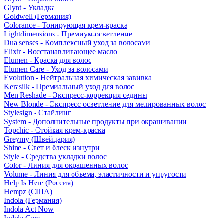
Glynt - Укладка
Goldwell (Германия)
Colorance - Тонирующая крем-краска
Lightdimensions - Премиум-осветление
Dualsenses - Комплексный уход за волосами
Elixir - Восстанавливающее масло
Elumen - Краска для волос
Elumen Care - Уход за волосами
Evolution - Нейтральная химическая завивка
Kerasilk - Премиальный уход для волос
Men Reshade - Экспресс-коррекция седины
New Blonde - Экспресс осветление для мелированных волос
Stylesign - Стайлинг
System - Дополнительные продукты при окрашивании
Topchic - Стойкая крем-краска
Greymy (Швейцария)
Shine - Свет и блеск изнутри
Style - Средства укладки волос
Color - Линия для окрашенных волос
Volume - Линия для объема, эластичности и упругости
Help Is Here (Россия)
Hempz (США)
Indola (Германия)
Indola Act Now
Indola Care