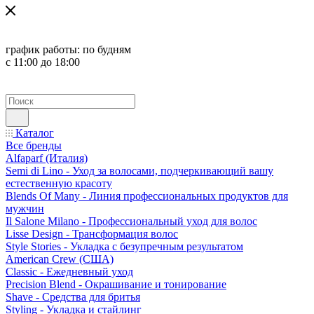
график работы:
по будням
с 11:00 до 18:00
Каталог
Все бренды
Alfaparf (Италия)
Semi di Lino - Уход за волосами, подчеркивающий вашу
естественную красоту
Blends Of Many - Линия профессиональных продуктов для
мужчин
Il Salone Milano - Профессиональный уход для волос
Lisse Design - Трансформация волос
Style Stories - Укладка с безупречным результатом
American Crew (США)
Classic - Ежедневный уход
Precision Blend - Окрашивание и тонирование
Shave - Средства для бритья
Styling - Укладка и стайлинг