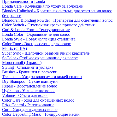
Принадлежности Londa
Londa Care - Коллекция по уходу за волосами
Blondes Unlimited - Креативная система для осветления волос
без фольги
Blondoran Blonding Powder - Препараты для осветления волос
Color Switch - Оттеночная краска прямого действия
Curl & Londa Form - Текстурирование
Londa Color - Окрашивание для волос
Londa Style - Новая коллекция стайлинга
Color Tune - Экспресс-тонер для волос
Matrix (США)
Super Sync - Щелочной безаммиачный краситель
SoColor - Стойкое окрашивание для волос
Moroccanoil (Израиль)
Styling - Стайлинг и укладка
Brushes - Брашинги и расчески
Treatment - Уход за волосами и кожей головы
Dry Shampoo - Сухие шампуни
Repair - Восстановление волос
Hydration - Увлажнение волос
Volume - Объем для волос
Color Care - Уход для окрашенных волос
Frizz Control - Разглаживание
Curl - Уход для кудрявых волос
Color Depositing Mask - Тонирующие маски