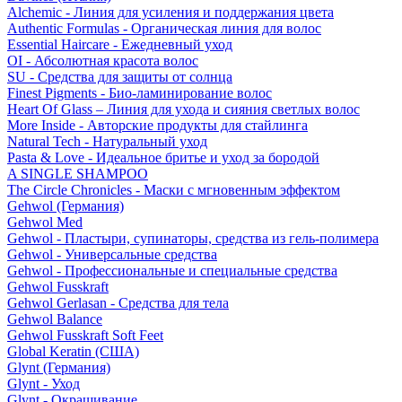
Alchemic - Линия для усиления и поддержания цвета
Authentic Formulas - Органическая линия для волос
Essential Haircare - Eжедневный уход
OI - Абсолютная красота волос
SU - Средства для защиты от солнца
Finest Pigments - Био-ламинирование волос
Heart Of Glass – Линия для ухода и сияния светлых волос
More Inside - Авторские продукты для стайлинга
Natural Tech - Натуральный уход
Pasta & Love - Идеальное бритье и уход за бородой
A SINGLE SHAMPOO
The Circle Chronicles - Маски с мгновенным эффектом
Gehwol (Германия)
Gehwol Med
Gehwol - Пластыри, супинаторы, средства из гель-полимера
Gehwol - Универсальные средства
Gehwol - Профессиональные и специальные средства
Gehwol Fusskraft
Gehwol Gerlasan - Средства для тела
Gehwol Balance
Gehwol Fusskraft Soft Feet
Global Keratin (США)
Glynt (Германия)
Glynt - Уход
Glynt - Окрашивание