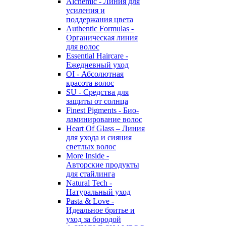
Alchemic - Линия для
усиления и
поддержания цвета
Authentic Formulas -
Органическая линия
для волос
Essential Haircare -
Eжедневный уход
OI - Абсолютная
красота волос
SU - Средства для
защиты от солнца
Finest Pigments - Био-
ламинирование волос
Heart Of Glass – Линия
для ухода и сияния
светлых волос
More Inside -
Авторские продукты
для стайлинга
Natural Tech -
Натуральный уход
Pasta & Love -
Идеальное бритье и
уход за бородой