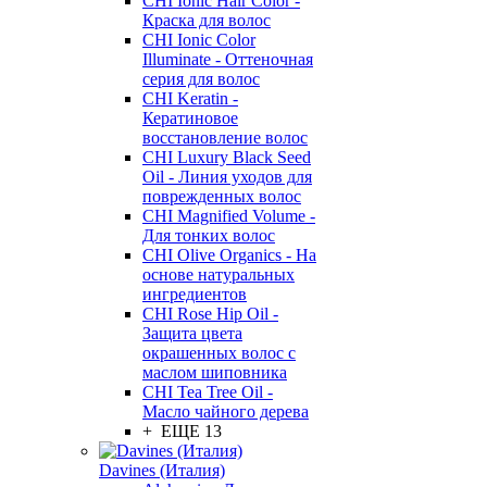
CHI Ionic Hair Color -
Краска для волос
CHI Ionic Color
Illuminate - Оттеночная
серия для волос
CHI Keratin -
Кератиновое
восстановление волос
CHI Luxury Black Seed
Oil - Линия уходов для
поврежденных волос
CHI Magnified Volume -
Для тонких волос
CHI Olive Organics - На
основе натуральных
ингредиентов
CHI Rose Hip Oil -
Защита цвета
окрашенных волос с
маслом шиповника
CHI Tea Tree Oil -
Масло чайного дерева
+ ЕЩЕ 13
Davines (Италия)