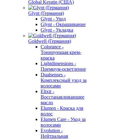
Global Keratin (США)
Glynt (Германия)
Glynt - Уход
Glynt - Окрашивание
Glynt - Укладка
Goldwell (Германия)
Colorance -
Тонирующая крем-
краска
Lightdimensions -
Премиум-осветление
Dualsenses -
Комплексный уход за
волосами
Elixir -
Восстанавливающее
масло
Elumen - Краска для
волос
Elumen Care - Уход за
волосами
Evolution -
Нейтральная