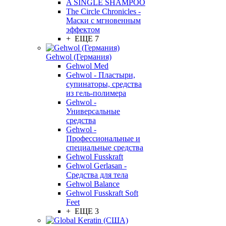
A SINGLE SHAMPOO
The Circle Chronicles -
Маски с мгновенным
эффектом
+ ЕЩЕ 7
Gehwol (Германия)
Gehwol Med
Gehwol - Пластыри,
супинаторы, средства
из гель-полимера
Gehwol -
Универсальные
средства
Gehwol -
Профессиональные и
специальные средства
Gehwol Fusskraft
Gehwol Gerlasan -
Средства для тела
Gehwol Balance
Gehwol Fusskraft Soft
Feet
+ ЕЩЕ 3