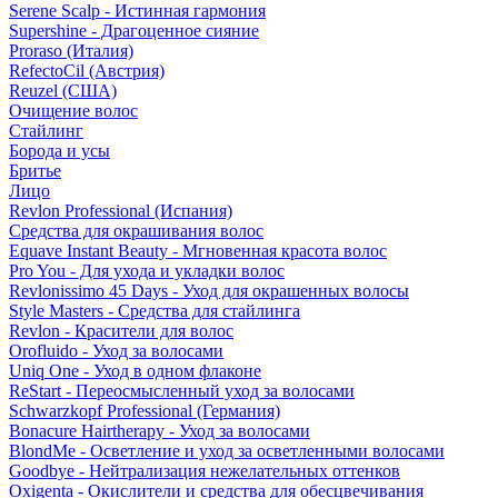
Serene Scalp - Истинная гармония
Supershine - Драгоценное сияние
Proraso (Италия)
RefectoCil (Австрия)
Reuzel (США)
Очищение волос
Стайлинг
Борода и усы
Бритье
Лицо
Revlon Professional (Испания)
Средства для окрашивания волос
Equave Instant Beauty - Мгновенная красота волос
Pro You - Для ухода и укладки волос
Revlonissimo 45 Days - Уход для окрашенных волосы
Style Masters - Средства для стайлинга
Revlon - Красители для волос
Orofluido - Уход за волосами
Uniq One - Уход в одном флаконе
ReStart - Переосмысленный уход за волосами
Schwarzkopf Professional (Германия)
Bonacure Hairtherapy - Уход за волосами
BlondMe - Осветление и уход за осветленными волосами
Goodbye - Нейтрализация нежелательных оттенков
Oxigenta - Окислители и средства для обесцвечивания