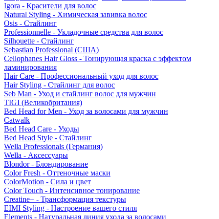
Igora - Красители для волос
Natural Styling - Химическая завивка волос
Osis - Стайлинг
Professionnelle - Укладочные средства для волос
Silhouette - Стайлинг
Sebastian Professional (США)
Cellophanes Hair Gloss - Тонирующая краска с эффектом
ламинирования
Hair Care - Профессиональный уход для волос
Hair Styling - Стайлинг для волос
Seb Man - Уход и стайлинг волос для мужчин
TIGI (Великобритания)
Bed Head for Men - Уход за волосами для мужчин
Catwalk
Bed Head Care - Уходы
Bed Head Style - Стайлинг
Wella Professionals (Германия)
Wella - Аксессуары
Blondor - Блондирование
Color Fresh - Оттеночные маски
ColorMotion - Сила и цвет
Color Touch - Интенсивное тонирование
Creatine+ - Трансформация текстуры
EIMI Styling - Настроение вашего стиля
Elements - Натуральная линия ухода за волосами