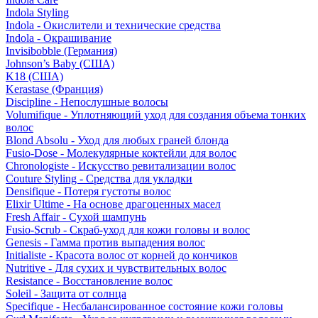
Indola Styling
Indola - Окислители и технические средства
Indola - Окрашивание
Invisibobble (Германия)
Johnson’s Baby (США)
K18 (США)
Kerastase (Франция)
Discipline - Непослушные волосы
Volumifique - Уплотняющий уход для создания объема тонких
волос
Blond Absolu - Уход для любых граней блонда
Fusio-Dose - Молекулярные коктейли для волос
Chronologiste - Искусство ревитализации волос
Couture Styling - Средства для укладки
Densifique - Потеря густоты волос
Elixir Ultime - На основе драгоценных масел
Fresh Affair - Сухой шампунь
Fusio-Scrub - Скраб-уход для кожи головы и волос
Genesis - Гамма против выпадения волос
Initialiste - Красота волос от корней до кончиков
Nutritive - Для сухих и чувствительных волос
Resistance - Восстановление волос
Soleil - Защита от солнца
Specifique - Несбалансированное состояние кожи головы