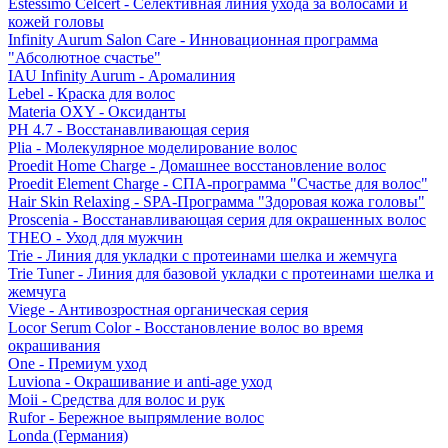
Estessimo Celcert - Селективная линия ухода за волосами и
кожей головы
Infinity Aurum Salon Care - Инновационная программа
"Абсолютное счастье"
IAU Infinity Aurum - Аромалиния
Lebel - Краска для волос
Materia OXY - Оксиданты
PH 4.7 - Восстанавливающая серия
Plia - Молекулярное моделирование волос
Proedit Home Charge - Домашнее восстановление волос
Proedit Element Charge - СПА-программа "Счастье для волос"
Hair Skin Relaxing - SPA-Программа "Здоровая кожа головы"
Proscenia - Восстанавливающая серия для окрашенных волос
THEO - Уход для мужчин
Trie - Линия для укладки с протеинами шелка и жемчуга
Trie Tuner - Линия для базовой укладки с протеинами шелка и
жемчуга
Viege - Антивозростная органическая серия
Locor Serum Color - Восстановление волос во время
окрашивания
One - Премиум уход
Luviona - Окрашивание и anti-age уход
Moii - Средства для волос и рук
Rufor - Бережное выпрямление волос
Londa (Германия)