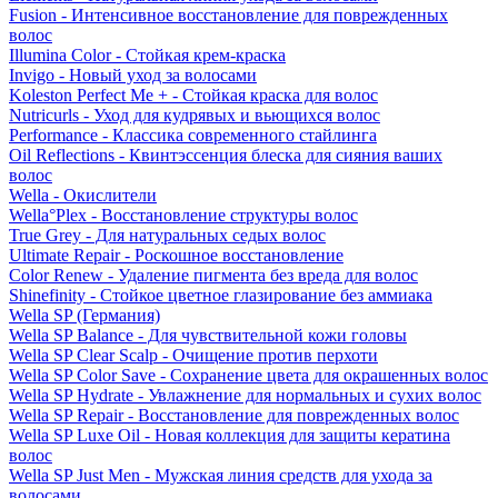
Fusion - Интенсивное восстановление для поврежденных
волос
Illumina Color - Стойкая крем-краска
Invigo - Новый уход за волосами
Koleston Perfect Me + - Стойкая краска для волос
Nutricurls - Уход для кудрявых и вьющихся волос
Performance - Классика современного стайлинга
Oil Reflections - Квинтэссенция блеска для сияния ваших
волос
Wella - Окислители
Wella°Plex - Восстановление структуры волос
True Grey - Для натуральных седых волос
Ultimate Repair - Роскошное восстановление
Color Renew - Удаление пигмента без вреда для волос
Shinefinity - Стойкое цветное глазирование без аммиака
Wella SP (Германия)
Wella SP Balance - Для чувствительной кожи головы
Wella SP Clear Scalp - Очищение против перхоти
Wella SP Color Save - Сохранение цвета для окрашенных волос
Wella SP Hydrate - Увлажнение для нормальных и сухих волос
Wella SP Repair - Восстановление для поврежденных волос
Wella SP Luxe Oil - Новая коллекция для защиты кератина
волос
Wella SP Just Men - Мужская линия средств для ухода за
волосами