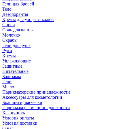
Гели для бровей
Тело
Дезодоранты
Кремы для ухода за кожей
Спреи
Соль для ванны
Молочко
Скрабы
Гели для душа
Руки
Кремы
Увлажняющие
Защитные
Питательные
Бальзамы
Гели
Мыло
Парикмахерские принадлежности
Аксессуары для косметологии
Брашинги, расчески
Парикмахерские принадлежности
Как купить
Условия оплаты
Условия доставки
О нас