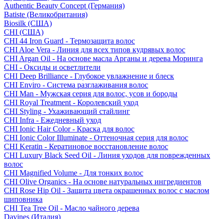
Authentic Beauty Concept (Германия)
Batiste (Великобритания)
Biosilk (США)
CHI (США)
CHI 44 Iron Guard - Термозащита волос
CHI Aloe Vera - Линия для всех типов кудрявых волос
CHI Argan Oil - На основе масла Арганы и дерева Моринга
CHI - Оксиды и осветлители
CHI Deep Brilliance - Глубокое увлажнение и блеск
CHI Enviro - Система разглаживания волос
CHI Man - Мужская серия для волос, усов и бороды
CHI Royal Treatment - Королевский уход
CHI Styling - Ухаживающий стайлинг
CHI Infra - Ежедневный уход
CHI Ionic Hair Color - Краска для волос
CHI Ionic Color Illuminate - Оттеночная серия для волос
CHI Keratin - Кератиновое восстановление волос
CHI Luxury Black Seed Oil - Линия уходов для поврежденных
волос
CHI Magnified Volume - Для тонких волос
CHI Olive Organics - На основе натуральных ингредиентов
CHI Rose Hip Oil - Защита цвета окрашенных волос с маслом
шиповника
CHI Tea Tree Oil - Масло чайного дерева
Davines (Италия)