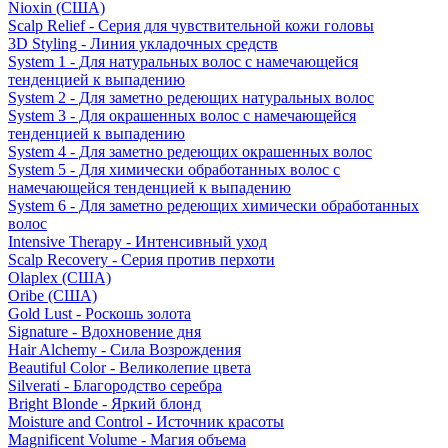
Nioxin (США)
Scalp Relief - Серия для чувствительной кожи головы
3D Styling - Линия укладочных средств
System 1 - Для натуральных волос с намечающейся
тенденцией к выпадению
System 2 - Для заметно редеющих натуральных волос
System 3 - Для окрашенных волос с намечающейся
тенденцией к выпадению
System 4 - Для заметно редеющих окрашенных волос
System 5 - Для химически обработанных волос с
намечающейся тенденцией к выпадению
System 6 - Для заметно редеющих химически обработанных
волос
Intensive Therapy - Интенсивный уход
Scalp Recovery - Серия против перхоти
Olaplex (США)
Oribe (США)
Gold Lust - Роскошь золота
Signature - Вдохновение дня
Hair Alchemy - Сила Возрождения
Beautiful Color - Великолепие цвета
Silverati - Благородство серебра
Bright Blonde - Яркий блонд
Moisture and Control - Источник красоты
Magnificent Volume - Магия объема