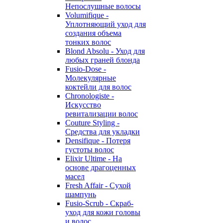
Непослушные волосы
Volumifique -
Уплотняющий уход для
создания объема
тонких волос
Blond Absolu - Уход для
любых граней блонда
Fusio-Dose -
Молекулярные
коктейли для волос
Chronologiste -
Искусство
ревитализации волос
Couture Styling -
Средства для укладки
Densifique - Потеря
густоты волос
Elixir Ultime - На
основе драгоценных
масел
Fresh Affair - Сухой
шампунь
Fusio-Scrub - Скраб-
уход для кожи головы
и волос