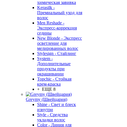
химическая завивка
Kerasilk -
Премиальный уход для
волос
Men Reshade -
Экспресс-коррекция
седины
New Blonde - Экспресс
осветление для
мелированных волос
Stylesign - Стайлинг
System -
Дополнительные
продукты при
окрашивании
Topchic - Стойкая
крем-краска
+ ЕЩЕ 8
Greymy (Швейцария)
Shine - Свет и блеск
изнутри
Style - Средства
укладки волос
Color - Линия для