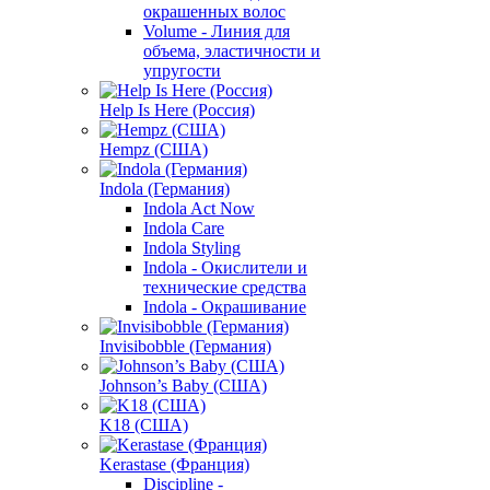
окрашенных волос
Volume - Линия для
объема, эластичности и
упругости
Help Is Here (Россия)
Hempz (США)
Indola (Германия)
Indola Act Now
Indola Care
Indola Styling
Indola - Окислители и
технические средства
Indola - Окрашивание
Invisibobble (Германия)
Johnson’s Baby (США)
K18 (США)
Kerastase (Франция)
Discipline -