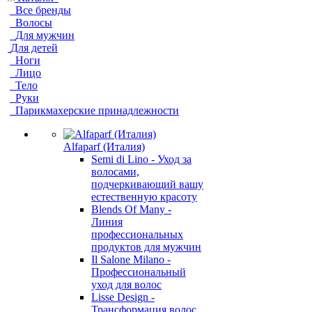
Все бренды
Волосы
Для мужчин
Для детей
Ноги
Лицо
Тело
Руки
Парикмахерские принадлежности
Alfaparf (Италия)
Semi di Lino - Уход за
волосами,
подчеркивающий вашу
естественную красоту
Blends Of Many -
Линия
профессиональных
продуктов для мужчин
Il Salone Milano -
Профессиональный
уход для волос
Lisse Design -
Трансформация волос