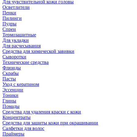
Для чувствительной кожи головы
Осветлители
Пенки
Пилинги
Пудры
Спреи
Термозащитные
Для укладки
Для расчесывания
Средства для химической завивки
Сыворотки
Технические средства
Флюиды
Скрабы
Пасты
Уход с кератином
Эссенции
Тоники
Глины
Помады
Средства для удаления краски с кожи
Концентраты
Средства для защиты кожи при окрашивании
Салфетки для волос
Праймеры