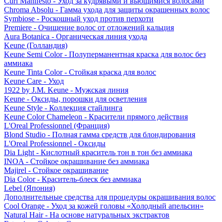
Curl Manifesto - Уход за кудрявыми и вьющимися волосами
Chroma Absolu - Гамма ухода для защиты окрашенных волос
Symbiose - Роскошный уход против перхоти
Premiere - Очищение волос от отложений кальция
Aura Botanica - Органическая линия ухода
Keune (Голландия)
Keune Semi Color - Полуперманентная краска для волос без
аммиака
Keune Tinta Color - Стойкая краска для волос
Keune Care - Уход
1922 by J.M. Keune - Мужская линия
Keune - Оксиды, порошки для осветления
Keune Style - Коллекция стайлинга
Keune Color Chameleon - Красители прямого действия
L'Oreal Professionnel (Франция)
Blond Studio - Полная гамма средств для блондирования
L'Oreal Professionnel - Оксиды
Dia Light - Кислотный краситель тон в тон без аммиака
INOA - Стойкое окрашивание без аммиака
Majirel - Стойкое окрашивание
Dia Color - Краситель-блеск без аммиака
Lebel (Япония)
Дополнительные средства для процедуры окрашивания волос
Cool Orange - Уход за кожей головы «Холодный апельсин»
Natural Hair - На основе натуральных экстрактов