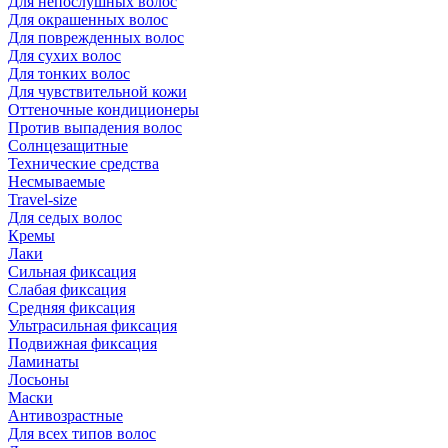
Для непослушных волос
Для окрашенных волос
Для поврежденных волос
Для сухих волос
Для тонких волос
Для чувствительной кожи
Оттеночные кондиционеры
Против выпадения волос
Солнцезащитные
Технические средства
Несмываемые
Travel-size
Для седых волос
Кремы
Лаки
Сильная фиксация
Слабая фиксация
Средняя фиксация
Ультрасильная фиксация
Подвижная фиксация
Ламинаты
Лосьоны
Маски
Антивозрастные
Для всех типов волос