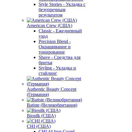
Style Stories - Укладка с
безупречным
результатом
American Crew (США)
Classic - Ежедневный
уход
Precision Blend -
Окрашивание и
тонирование
Shave - Средства для
бритья
Styling - Укладка и
стайлинг
Authentic Beauty Concept
(Германия)
Batiste (Великобритания)
Biosilk (США)
CHI (США)
CHI 44 Iron Guard -