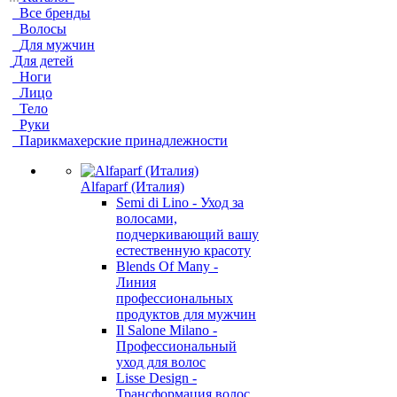
Все бренды
Волосы
Для мужчин
Для детей
Ноги
Лицо
Тело
Руки
Парикмахерские принадлежности
Alfaparf (Италия)
Semi di Lino - Уход за
волосами,
подчеркивающий вашу
естественную красоту
Blends Of Many -
Линия
профессиональных
продуктов для мужчин
Il Salone Milano -
Профессиональный
уход для волос
Lisse Design -
Трансформация волос