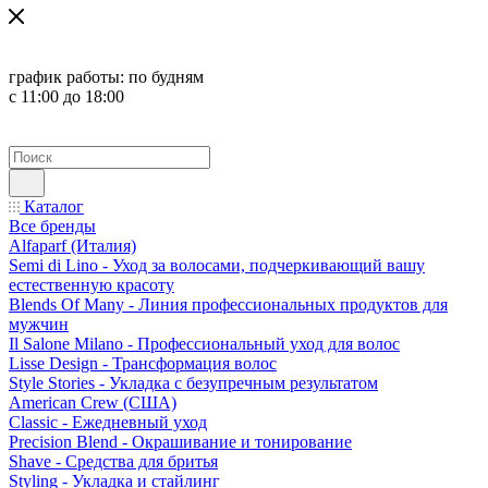
график работы:
по будням
с 11:00 до 18:00
Каталог
Все бренды
Alfaparf (Италия)
Semi di Lino - Уход за волосами, подчеркивающий вашу
естественную красоту
Blends Of Many - Линия профессиональных продуктов для
мужчин
Il Salone Milano - Профессиональный уход для волос
Lisse Design - Трансформация волос
Style Stories - Укладка с безупречным результатом
American Crew (США)
Classic - Ежедневный уход
Precision Blend - Окрашивание и тонирование
Shave - Средства для бритья
Styling - Укладка и стайлинг