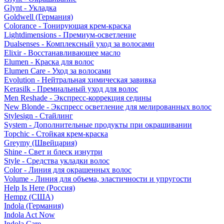
Glynt - Укладка
Goldwell (Германия)
Colorance - Тонирующая крем-краска
Lightdimensions - Премиум-осветление
Dualsenses - Комплексный уход за волосами
Elixir - Восстанавливающее масло
Elumen - Краска для волос
Elumen Care - Уход за волосами
Evolution - Нейтральная химическая завивка
Kerasilk - Премиальный уход для волос
Men Reshade - Экспресс-коррекция седины
New Blonde - Экспресс осветление для мелированных волос
Stylesign - Стайлинг
System - Дополнительные продукты при окрашивании
Topchic - Стойкая крем-краска
Greymy (Швейцария)
Shine - Свет и блеск изнутри
Style - Средства укладки волос
Color - Линия для окрашенных волос
Volume - Линия для объема, эластичности и упругости
Help Is Here (Россия)
Hempz (США)
Indola (Германия)
Indola Act Now
Indola Care