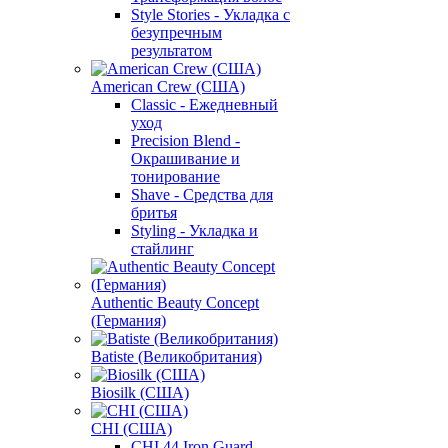
Style Stories - Укладка с
безупречным
результатом
American Crew (США)
Classic - Ежедневный
уход
Precision Blend -
Окрашивание и
тонирование
Shave - Средства для
бритья
Styling - Укладка и
стайлинг
Authentic Beauty Concept
(Германия)
Batiste (Великобритания)
Biosilk (США)
CHI (США)
CHI 44 Iron Guard -