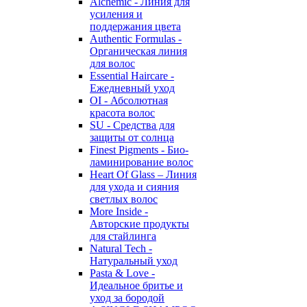
Alchemic - Линия для
усиления и
поддержания цвета
Authentic Formulas -
Органическая линия
для волос
Essential Haircare -
Eжедневный уход
OI - Абсолютная
красота волос
SU - Средства для
защиты от солнца
Finest Pigments - Био-
ламинирование волос
Heart Of Glass – Линия
для ухода и сияния
светлых волос
More Inside -
Авторские продукты
для стайлинга
Natural Tech -
Натуральный уход
Pasta & Love -
Идеальное бритье и
уход за бородой