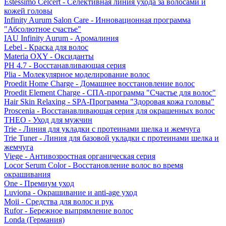
Estessimo Celcert - Селективная линия ухода за волосами и
кожей головы
Infinity Aurum Salon Care - Инновационная программа
"Абсолютное счастье"
IAU Infinity Aurum - Аромалиния
Lebel - Краска для волос
Materia OXY - Оксиданты
PH 4.7 - Восстанавливающая серия
Plia - Молекулярное моделирование волос
Proedit Home Charge - Домашнее восстановление волос
Proedit Element Charge - СПА-программа "Счастье для волос"
Hair Skin Relaxing - SPA-Программа "Здоровая кожа головы"
Proscenia - Восстанавливающая серия для окрашенных волос
THEO - Уход для мужчин
Trie - Линия для укладки с протеинами шелка и жемчуга
Trie Tuner - Линия для базовой укладки с протеинами шелка и
жемчуга
Viege - Антивозростная органическая серия
Locor Serum Color - Восстановление волос во время
окрашивания
One - Премиум уход
Luviona - Окрашивание и anti-age уход
Moii - Средства для волос и рук
Rufor - Бережное выпрямление волос
Londa (Германия)