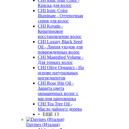
CHI Ionic Hair Color -
Краска для волос
CHI Ionic Color
Illuminate - Оттеночная
серия для волос
CHI Keratin -
Кератиновое
восстановление волос
CHI Luxury Black Seed
Oil - Линия уходов для
поврежденных волос
CHI Magnified Volume -
Для тонких волос
CHI Olive Organics - На
основе натуральных
ингредиентов
CHI Rose Hip Oil -
Защита цвета
окрашенных волос с
маслом шиповника
CHI Tea Tree Oil -
Масло чайного дерева
+ ЕЩЕ 13
Davines (Италия)