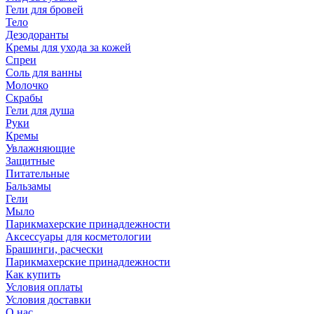
Гели для бровей
Тело
Дезодоранты
Кремы для ухода за кожей
Спреи
Соль для ванны
Молочко
Скрабы
Гели для душа
Руки
Кремы
Увлажняющие
Защитные
Питательные
Бальзамы
Гели
Мыло
Парикмахерские принадлежности
Аксессуары для косметологии
Брашинги, расчески
Парикмахерские принадлежности
Как купить
Условия оплаты
Условия доставки
О нас