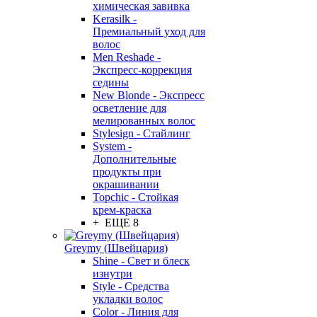
химическая завивка
Kerasilk -
Премиальный уход для
волос
Men Reshade -
Экспресс-коррекция
седины
New Blonde - Экспресс
осветление для
мелированных волос
Stylesign - Стайлинг
System -
Дополнительные
продукты при
окрашивании
Topchic - Стойкая
крем-краска
+ ЕЩЕ 8
Greymy (Швейцария)
Shine - Свет и блеск
изнутри
Style - Средства
укладки волос
Color - Линия для