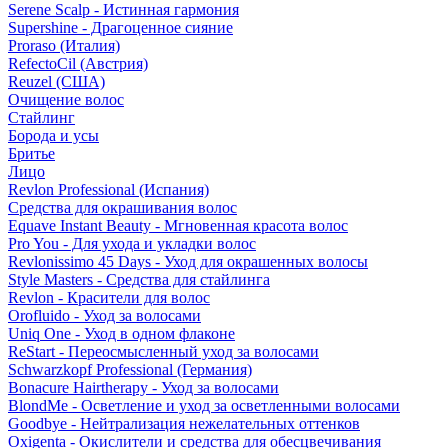
Serene Scalp - Истинная гармония
Supershine - Драгоценное сияние
Proraso (Италия)
RefectoCil (Австрия)
Reuzel (США)
Очищение волос
Стайлинг
Борода и усы
Бритье
Лицо
Revlon Professional (Испания)
Средства для окрашивания волос
Equave Instant Beauty - Мгновенная красота волос
Pro You - Для ухода и укладки волос
Revlonissimo 45 Days - Уход для окрашенных волосы
Style Masters - Средства для стайлинга
Revlon - Красители для волос
Orofluido - Уход за волосами
Uniq One - Уход в одном флаконе
ReStart - Переосмысленный уход за волосами
Schwarzkopf Professional (Германия)
Bonacure Hairtherapy - Уход за волосами
BlondMe - Осветление и уход за осветленными волосами
Goodbye - Нейтрализация нежелательных оттенков
Oxigenta - Окислители и средства для обесцвечивания