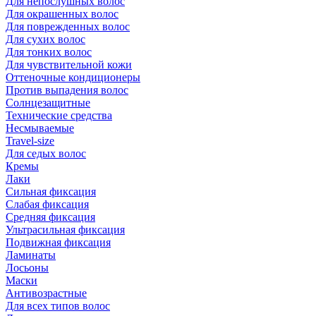
Для непослушных волос
Для окрашенных волос
Для поврежденных волос
Для сухих волос
Для тонких волос
Для чувствительной кожи
Оттеночные кондиционеры
Против выпадения волос
Солнцезащитные
Технические средства
Несмываемые
Travel-size
Для седых волос
Кремы
Лаки
Сильная фиксация
Слабая фиксация
Средняя фиксация
Ультрасильная фиксация
Подвижная фиксация
Ламинаты
Лосьоны
Маски
Антивозрастные
Для всех типов волос