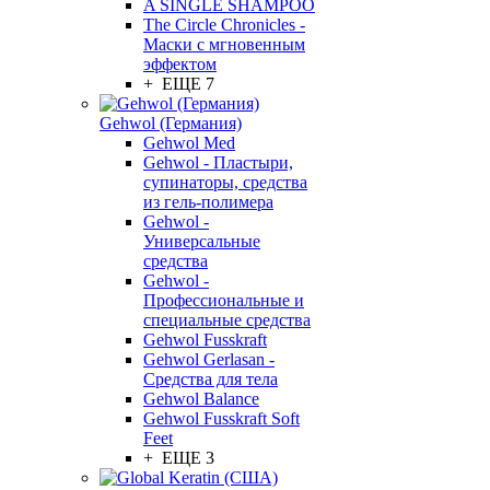
A SINGLE SHAMPOO
The Circle Chronicles -
Маски с мгновенным
эффектом
+ ЕЩЕ 7
Gehwol (Германия)
Gehwol Med
Gehwol - Пластыри,
супинаторы, средства
из гель-полимера
Gehwol -
Универсальные
средства
Gehwol -
Профессиональные и
специальные средства
Gehwol Fusskraft
Gehwol Gerlasan -
Средства для тела
Gehwol Balance
Gehwol Fusskraft Soft
Feet
+ ЕЩЕ 3