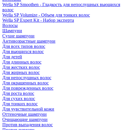
Wella SP Smoothen - Гладкость для непослушных вьющихся
волос
Wella SP Volumize - Объем для тонких волос
Wella SP Expert Kit - Набор эксперта
Волосы
Шампуни
Сухие шампуни
Антивозрастные шампуни
Для всех типов волос
Для вьющихся волос
Для детей
Для длинных волос
Для жестких волос
Для жирных волос
Для непослушных волос
Для окрашенных волос
Для поврежденных волос
Для роста волос
Для сухих волос
Для тонких волос
Для чувствительной кожи
Оттеночные шампуни
Очищающие шампуни
Против выпадения волос
Против перхоти