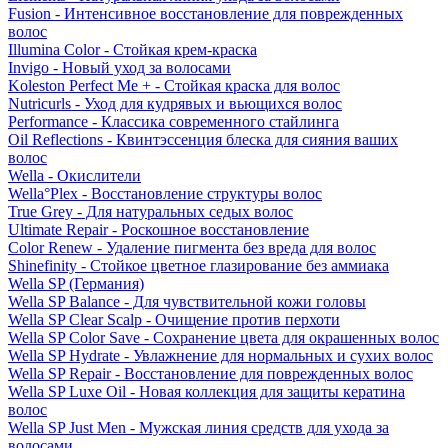
Fusion - Интенсивное восстановление для поврежденных
волос
Illumina Color - Стойкая крем-краска
Invigo - Новый уход за волосами
Koleston Perfect Me + - Стойкая краска для волос
Nutricurls - Уход для кудрявых и вьющихся волос
Performance - Классика современного стайлинга
Oil Reflections - Квинтэссенция блеска для сияния ваших
волос
Wella - Окислители
Wella°Plex - Восстановление структуры волос
True Grey - Для натуральных седых волос
Ultimate Repair - Роскошное восстановление
Color Renew - Удаление пигмента без вреда для волос
Shinefinity - Стойкое цветное глазирование без аммиака
Wella SP (Германия)
Wella SP Balance - Для чувствительной кожи головы
Wella SP Clear Scalp - Очищение против перхоти
Wella SP Color Save - Сохранение цвета для окрашенных волос
Wella SP Hydrate - Увлажнение для нормальных и сухих волос
Wella SP Repair - Восстановление для поврежденных волос
Wella SP Luxe Oil - Новая коллекция для защиты кератина
волос
Wella SP Just Men - Мужская линия средств для ухода за
волосами