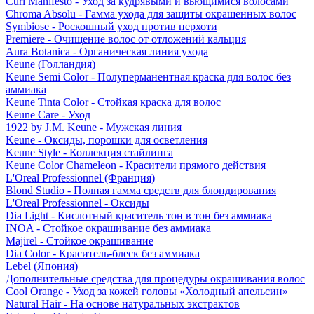
Curl Manifesto - Уход за кудрявыми и вьющимися волосами
Chroma Absolu - Гамма ухода для защиты окрашенных волос
Symbiose - Роскошный уход против перхоти
Premiere - Очищение волос от отложений кальция
Aura Botanica - Органическая линия ухода
Keune (Голландия)
Keune Semi Color - Полуперманентная краска для волос без
аммиака
Keune Tinta Color - Стойкая краска для волос
Keune Care - Уход
1922 by J.M. Keune - Мужская линия
Keune - Оксиды, порошки для осветления
Keune Style - Коллекция стайлинга
Keune Color Chameleon - Красители прямого действия
L'Oreal Professionnel (Франция)
Blond Studio - Полная гамма средств для блондирования
L'Oreal Professionnel - Оксиды
Dia Light - Кислотный краситель тон в тон без аммиака
INOA - Стойкое окрашивание без аммиака
Majirel - Стойкое окрашивание
Dia Color - Краситель-блеск без аммиака
Lebel (Япония)
Дополнительные средства для процедуры окрашивания волос
Cool Orange - Уход за кожей головы «Холодный апельсин»
Natural Hair - На основе натуральных экстрактов