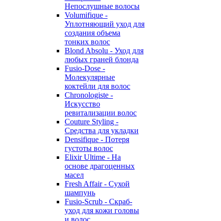
Непослушные волосы
Volumifique -
Уплотняющий уход для
создания объема
тонких волос
Blond Absolu - Уход для
любых граней блонда
Fusio-Dose -
Молекулярные
коктейли для волос
Chronologiste -
Искусство
ревитализации волос
Couture Styling -
Средства для укладки
Densifique - Потеря
густоты волос
Elixir Ultime - На
основе драгоценных
масел
Fresh Affair - Сухой
шампунь
Fusio-Scrub - Скраб-
уход для кожи головы
и волос