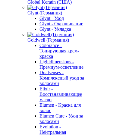
Global Keratin (США)
Glynt (Германия)
Glynt - Уход
Glynt - Окрашивание
Glynt - Укладка
Goldwell (Германия)
Colorance -
Тонирующая крем-
краска
Lightdimensions -
Премиум-осветление
Dualsenses -
Комплексный уход за
волосами
Elixir -
Восстанавливающее
масло
Elumen - Краска для
волос
Elumen Care - Уход за
волосами
Evolution -
Нейтральная