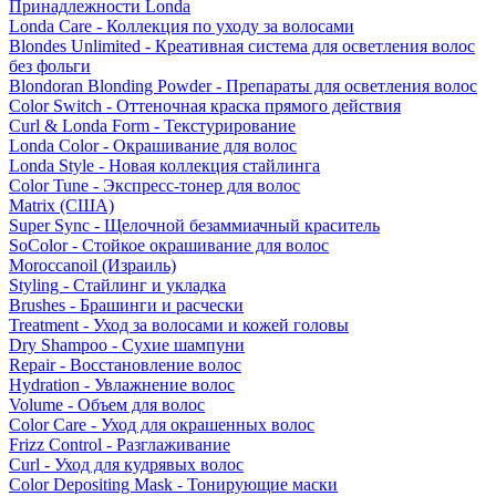
Принадлежности Londa
Londa Care - Коллекция по уходу за волосами
Blondes Unlimited - Креативная система для осветления волос
без фольги
Blondoran Blonding Powder - Препараты для осветления волос
Color Switch - Оттеночная краска прямого действия
Curl & Londa Form - Текстурирование
Londa Color - Окрашивание для волос
Londa Style - Новая коллекция стайлинга
Color Tune - Экспресс-тонер для волос
Matrix (США)
Super Sync - Щелочной безаммиачный краситель
SoColor - Стойкое окрашивание для волос
Moroccanoil (Израиль)
Styling - Стайлинг и укладка
Brushes - Брашинги и расчески
Treatment - Уход за волосами и кожей головы
Dry Shampoo - Сухие шампуни
Repair - Восстановление волос
Hydration - Увлажнение волос
Volume - Объем для волос
Color Care - Уход для окрашенных волос
Frizz Control - Разглаживание
Curl - Уход для кудрявых волос
Color Depositing Mask - Тонирующие маски