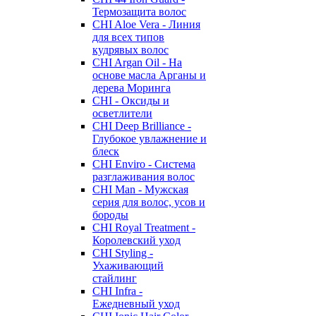
Термозащита волос
CHI Aloe Vera - Линия
для всех типов
кудрявых волос
CHI Argan Oil - На
основе масла Арганы и
дерева Моринга
CHI - Оксиды и
осветлители
CHI Deep Brilliance -
Глубокое увлажнение и
блеск
CHI Enviro - Система
разглаживания волос
CHI Man - Мужская
серия для волос, усов и
бороды
CHI Royal Treatment -
Королевский уход
CHI Styling -
Ухаживающий
стайлинг
CHI Infra -
Ежедневный уход