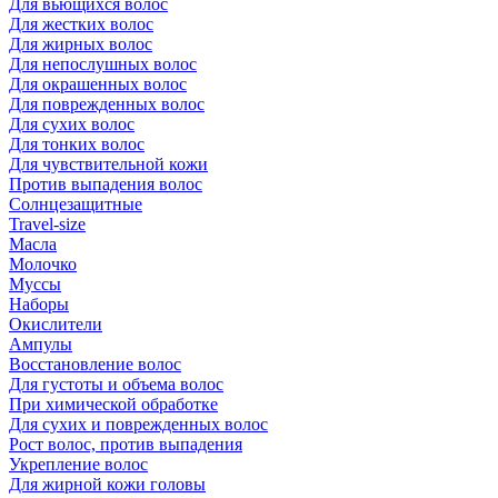
Для вьющихся волос
Для жестких волос
Для жирных волос
Для непослушных волос
Для окрашенных волос
Для поврежденных волос
Для сухих волос
Для тонких волос
Для чувствительной кожи
Против выпадения волос
Солнцезащитные
Travel-size
Масла
Молочко
Муссы
Наборы
Окислители
Ампулы
Восстановление волос
Для густоты и объема волос
При химической обработке
Для сухих и поврежденных волос
Рост волос, против выпадения
Укрепление волос
Для жирной кожи головы