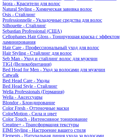
Igora - Красители для волос
Natural Styling - Химическая завивка волос
Osis - Стайлинг
Professionnelle - Укладочные средства для волос
Silhouette - Стайлинг
Sebastian Professional (США)
Cellophanes Hair Gloss - Тонирующая краска с эффектом
ламинирования
Hair Care - Профессиональный уход для волос
Hair Styling - Стайлинг для волос
Seb Man - Уход и стайлинг волос для мужчин
TIGI (Великобритания)
Bed Head for Men - Уход за волосами для мужчин
Catwalk
Bed Head Care - Уходы
Bed Head Style - Стайлинг
Wella Professionals (Германия)
Wella - Аксессуары
Blondor - Блондирование
Color Fresh - Оттеночные маски
ColorMotion - Сила и цвет
Color Touch - Интенсивное тонирование
Creatine+ - Трансформация текстуры
EIMI Styling - Настроение вашего стиля
Elements - Натуральная линия ухода за волосами