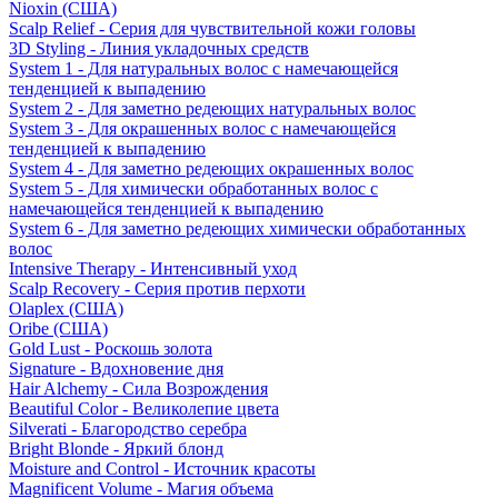
Nioxin (США)
Scalp Relief - Серия для чувствительной кожи головы
3D Styling - Линия укладочных средств
System 1 - Для натуральных волос с намечающейся
тенденцией к выпадению
System 2 - Для заметно редеющих натуральных волос
System 3 - Для окрашенных волос с намечающейся
тенденцией к выпадению
System 4 - Для заметно редеющих окрашенных волос
System 5 - Для химически обработанных волос с
намечающейся тенденцией к выпадению
System 6 - Для заметно редеющих химически обработанных
волос
Intensive Therapy - Интенсивный уход
Scalp Recovery - Серия против перхоти
Olaplex (США)
Oribe (США)
Gold Lust - Роскошь золота
Signature - Вдохновение дня
Hair Alchemy - Сила Возрождения
Beautiful Color - Великолепие цвета
Silverati - Благородство серебра
Bright Blonde - Яркий блонд
Moisture and Control - Источник красоты
Magnificent Volume - Магия объема