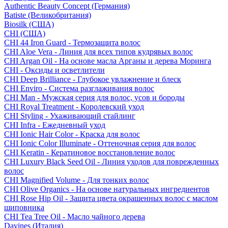
Authentic Beauty Concept (Германия)
Batiste (Великобритания)
Biosilk (США)
CHI (США)
CHI 44 Iron Guard - Термозащита волос
CHI Aloe Vera - Линия для всех типов кудрявых волос
CHI Argan Oil - На основе масла Арганы и дерева Моринга
CHI - Оксиды и осветлители
CHI Deep Brilliance - Глубокое увлажнение и блеск
CHI Enviro - Система разглаживания волос
CHI Man - Мужская серия для волос, усов и бороды
CHI Royal Treatment - Королевский уход
CHI Styling - Ухаживающий стайлинг
CHI Infra - Ежедневный уход
CHI Ionic Hair Color - Краска для волос
CHI Ionic Color Illuminate - Оттеночная серия для волос
CHI Keratin - Кератиновое восстановление волос
CHI Luxury Black Seed Oil - Линия уходов для поврежденных
волос
CHI Magnified Volume - Для тонких волос
CHI Olive Organics - На основе натуральных ингредиентов
CHI Rose Hip Oil - Защита цвета окрашенных волос с маслом
шиповника
CHI Tea Tree Oil - Масло чайного дерева
Davines (Италия)