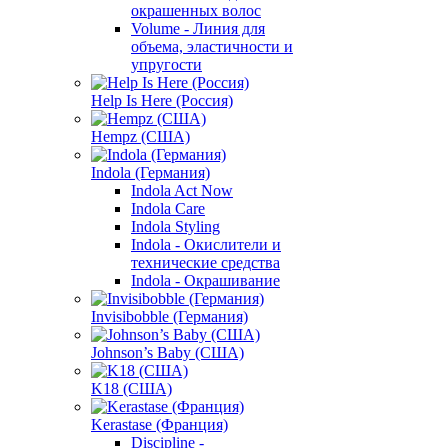
окрашенных волос
Volume - Линия для
объема, эластичности и
упругости
Help Is Here (Россия)
Hempz (США)
Indola (Германия)
Indola Act Now
Indola Care
Indola Styling
Indola - Окислители и
технические средства
Indola - Окрашивание
Invisibobble (Германия)
Johnson’s Baby (США)
K18 (США)
Kerastase (Франция)
Discipline -