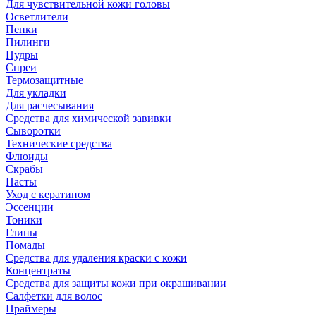
Для чувствительной кожи головы
Осветлители
Пенки
Пилинги
Пудры
Спреи
Термозащитные
Для укладки
Для расчесывания
Средства для химической завивки
Сыворотки
Технические средства
Флюиды
Скрабы
Пасты
Уход с кератином
Эссенции
Тоники
Глины
Помады
Средства для удаления краски с кожи
Концентраты
Средства для защиты кожи при окрашивании
Салфетки для волос
Праймеры