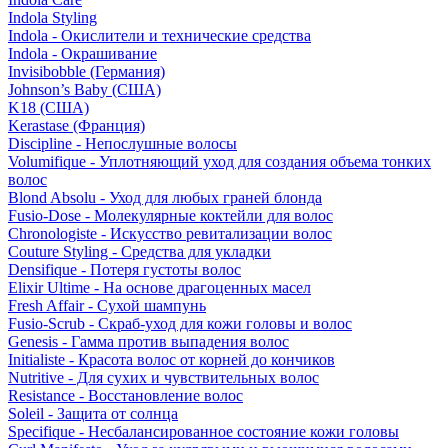
Indola Styling
Indola - Окислители и технические средства
Indola - Окрашивание
Invisibobble (Германия)
Johnson’s Baby (США)
K18 (США)
Kerastase (Франция)
Discipline - Непослушные волосы
Volumifique - Уплотняющий уход для создания объема тонких
волос
Blond Absolu - Уход для любых граней блонда
Fusio-Dose - Молекулярные коктейли для волос
Chronologiste - Искусство ревитализации волос
Couture Styling - Средства для укладки
Densifique - Потеря густоты волос
Elixir Ultime - На основе драгоценных масел
Fresh Affair - Сухой шампунь
Fusio-Scrub - Скраб-уход для кожи головы и волос
Genesis - Гамма против выпадения волос
Initialiste - Красота волос от корней до кончиков
Nutritive - Для сухих и чувствительных волос
Resistance - Восстановление волос
Soleil - Защита от солнца
Specifique - Несбалансированное состояние кожи головы