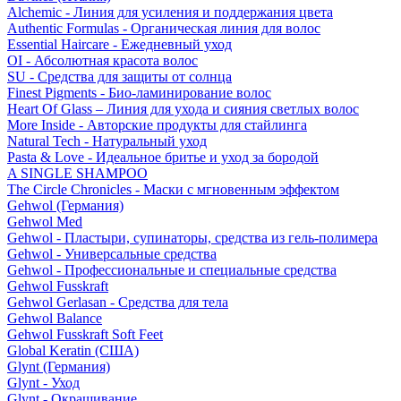
Alchemic - Линия для усиления и поддержания цвета
Authentic Formulas - Органическая линия для волос
Essential Haircare - Eжедневный уход
OI - Абсолютная красота волос
SU - Средства для защиты от солнца
Finest Pigments - Био-ламинирование волос
Heart Of Glass – Линия для ухода и сияния светлых волос
More Inside - Авторские продукты для стайлинга
Natural Tech - Натуральный уход
Pasta & Love - Идеальное бритье и уход за бородой
A SINGLE SHAMPOO
The Circle Chronicles - Маски с мгновенным эффектом
Gehwol (Германия)
Gehwol Med
Gehwol - Пластыри, супинаторы, средства из гель-полимера
Gehwol - Универсальные средства
Gehwol - Профессиональные и специальные средства
Gehwol Fusskraft
Gehwol Gerlasan - Средства для тела
Gehwol Balance
Gehwol Fusskraft Soft Feet
Global Keratin (США)
Glynt (Германия)
Glynt - Уход
Glynt - Окрашивание