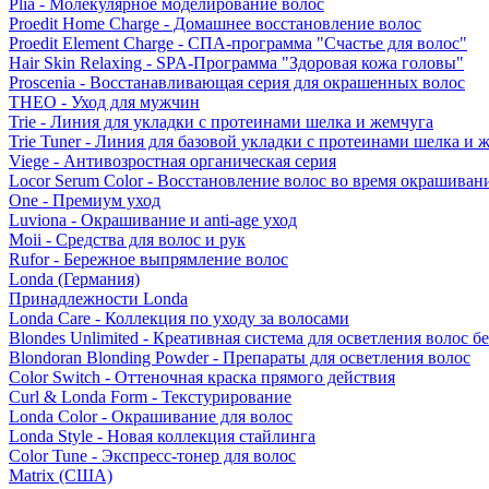
Plia - Молекулярное моделирование волос
Proedit Home Charge - Домашнее восстановление волос
Proedit Element Charge - СПА-программа "Счастье для волос"
Hair Skin Relaxing - SPA-Программа "Здоровая кожа головы"
Proscenia - Восстанавливающая серия для окрашенных волос
THEO - Уход для мужчин
Trie - Линия для укладки с протеинами шелка и жемчуга
Trie Tuner - Линия для базовой укладки с протеинами шелка и 
Viege - Антивозростная органическая серия
Locor Serum Color - Восстановление волос во время окрашиван
One - Премиум уход
Luviona - Окрашивание и anti-age уход
Moii - Средства для волос и рук
Rufor - Бережное выпрямление волос
Londa (Германия)
Принадлежности Londa
Londa Care - Коллекция по уходу за волосами
Blondes Unlimited - Креативная система для осветления волос б
Blondoran Blonding Powder - Препараты для осветления волос
Color Switch - Оттеночная краска прямого действия
Curl & Londa Form - Текстурирование
Londa Color - Окрашивание для волос
Londa Style - Новая коллекция стайлинга
Color Tune - Экспресс-тонер для волос
Matrix (США)