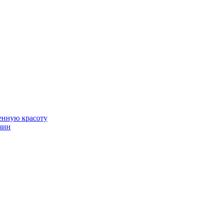
венную красоту
чин