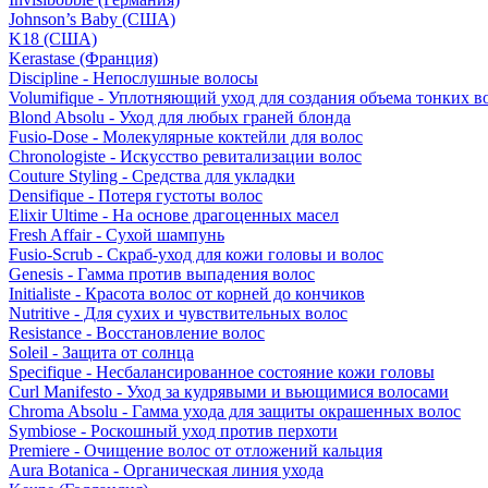
Johnson’s Baby (США)
K18 (США)
Kerastase (Франция)
Discipline - Непослушные волосы
Volumifique - Уплотняющий уход для создания объема тонких в
Blond Absolu - Уход для любых граней блонда
Fusio-Dose - Молекулярные коктейли для волос
Chronologiste - Искусство ревитализации волос
Couture Styling - Средства для укладки
Densifique - Потеря густоты волос
Elixir Ultime - На основе драгоценных масел
Fresh Affair - Сухой шампунь
Fusio-Scrub - Скраб-уход для кожи головы и волос
Genesis - Гамма против выпадения волос
Initialiste - Красота волос от корней до кончиков
Nutritive - Для сухих и чувствительных волос
Resistance - Восстановление волос
Soleil - Защита от солнца
Specifique - Несбалансированное состояние кожи головы
Curl Manifesto - Уход за кудрявыми и вьющимися волосами
Chroma Absolu - Гамма ухода для защиты окрашенных волос
Symbiose - Роскошный уход против перхоти
Premiere - Очищение волос от отложений кальция
Aura Botanica - Органическая линия ухода