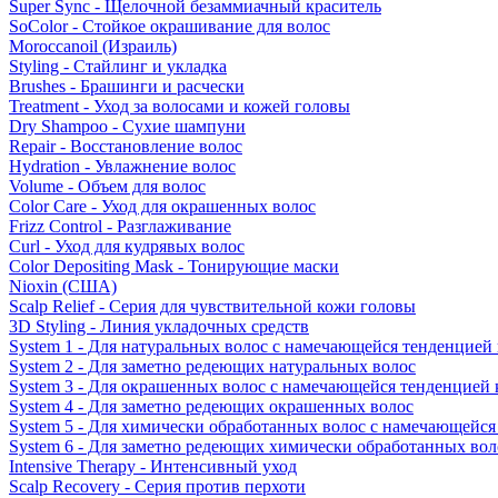
Super Sync - Щелочной безаммиачный краситель
SoColor - Стойкое окрашивание для волос
Moroccanoil (Израиль)
Styling - Стайлинг и укладка
Brushes - Брашинги и расчески
Treatment - Уход за волосами и кожей головы
Dry Shampoo - Сухие шампуни
Repair - Восстановление волос
Hydration - Увлажнение волос
Volume - Объем для волос
Color Care - Уход для окрашенных волос
Frizz Control - Разглаживание
Curl - Уход для кудрявых волос
Color Depositing Mask - Тонирующие маски
Nioxin (США)
Scalp Relief - Серия для чувствительной кожи головы
3D Styling - Линия укладочных средств
System 1 - Для натуральных волос с намечающейся тенденцией
System 2 - Для заметно редеющих натуральных волос
System 3 - Для окрашенных волос с намечающейся тенденцией
System 4 - Для заметно редеющих окрашенных волос
System 5 - Для химически обработанных волос с намечающейс
System 6 - Для заметно редеющих химически обработанных вол
Intensive Therapy - Интенсивный уход
Scalp Recovery - Серия против перхоти