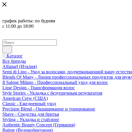
график работы:
по будням
с 11:00 до 18:00
Каталог
Все бренды
Alfaparf (Италия)
Semi di Lino - Уход за волосами, подчеркивающий вашу естест
Blends Of Many - Линия профессиональных продуктов для муж
Il Salone Milano - Профессиональный уход для волос
Lisse Design - Трансформация волос
Style Stories - Укладка с безупречным результатом
American Crew (США)
Classic - Ежедневный уход
Precision Blend - Окрашивание и тонирование
Shave - Средства для бритья
Styling - Укладка и стайлинг
Authentic Beauty Concept (Германия)
Batiste (Великобритания)