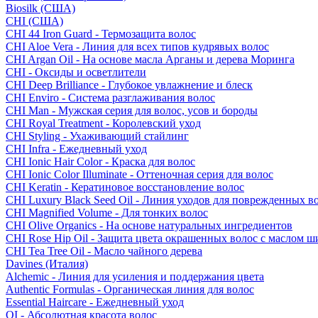
Biosilk (США)
CHI (США)
CHI 44 Iron Guard - Термозащита волос
CHI Aloe Vera - Линия для всех типов кудрявых волос
CHI Argan Oil - На основе масла Арганы и дерева Моринга
CHI - Оксиды и осветлители
CHI Deep Brilliance - Глубокое увлажнение и блеск
CHI Enviro - Система разглаживания волос
CHI Man - Мужская серия для волос, усов и бороды
CHI Royal Treatment - Королевский уход
CHI Styling - Ухаживающий стайлинг
CHI Infra - Ежедневный уход
CHI Ionic Hair Color - Краска для волос
CHI Ionic Color Illuminate - Оттеночная серия для волос
CHI Keratin - Кератиновое восстановление волос
CHI Luxury Black Seed Oil - Линия уходов для поврежденных в
CHI Magnified Volume - Для тонких волос
CHI Olive Organics - На основе натуральных ингредиентов
CHI Rose Hip Oil - Защита цвета окрашенных волос с маслом 
CHI Tea Tree Oil - Масло чайного дерева
Davines (Италия)
Alchemic - Линия для усиления и поддержания цвета
Authentic Formulas - Органическая линия для волос
Essential Haircare - Eжедневный уход
OI - Абсолютная красота волос