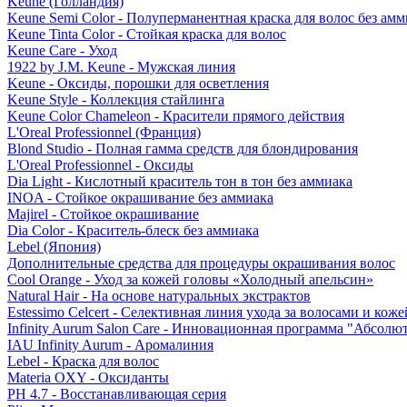
Keune (Голландия)
Keune Semi Color - Полуперманентная краска для волос без амм
Keune Tinta Color - Стойкая краска для волос
Keune Care - Уход
1922 by J.M. Keune - Мужская линия
Keune - Оксиды, порошки для осветления
Keune Style - Коллекция стайлинга
Keune Color Chameleon - Красители прямого действия
L'Oreal Professionnel (Франция)
Blond Studio - Полная гамма средств для блондирования
L'Oreal Professionnel - Оксиды
Dia Light - Кислотный краситель тон в тон без аммиака
INOA - Стойкое окрашивание без аммиака
Majirel - Стойкое окрашивание
Dia Color - Краситель-блеск без аммиака
Lebel (Япония)
Дополнительные средства для процедуры окрашивания волос
Cool Orange - Уход за кожей головы «Холодный апельсин»
Natural Hair - На основе натуральных экстрактов
Estessimo Celcert - Селективная линия ухода за волосами и кож
Infinity Aurum Salon Care - Инновационная программа "Абсолют
IAU Infinity Aurum - Аромалиния
Lebel - Краска для волос
Materia OXY - Оксиданты
PH 4.7 - Восстанавливающая серия