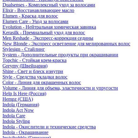
Dualsenses - Комплексный уход за волосами
Elixir - Восстанавливающее масло
Elumen - Краска для волос
Elumen Care - Уход за волосами
Evolution - Нейтральная химическая завивка
Kerasilk - Премиальный уход для волос
Men Reshade - Экспресс-коррекция седины
New Blonde - Экспресс осветление для мелированных волос
Stylesign - Стайлинг
System - Дополнительные продукты при окрашивании
Topchic - Стойкая крем-краска
Greymy (Швейцария)
Shine - Свет и блеск изнутри
Style - Средства укладки волос
Color - Линия для окрашенных волос
Volume - Линия для объема, эластичности и упругости
Help Is Here (Россия)
Hempz (США)
Indola (Германия)
Indola Act Now
Indola Care
Indola Styling
Indola - Окислители и технические средства
Indola - Окрашивание
Invisibobble (Германия)