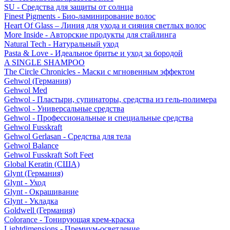
SU - Средства для защиты от солнца
Finest Pigments - Био-ламинирование волос
Heart Of Glass – Линия для ухода и сияния светлых волос
More Inside - Авторские продукты для стайлинга
Natural Tech - Натуральный уход
Pasta & Love - Идеальное бритье и уход за бородой
A SINGLE SHAMPOO
The Circle Chronicles - Маски с мгновенным эффектом
Gehwol (Германия)
Gehwol Med
Gehwol - Пластыри, супинаторы, средства из гель-полимера
Gehwol - Универсальные средства
Gehwol - Профессиональные и специальные средства
Gehwol Fusskraft
Gehwol Gerlasan - Средства для тела
Gehwol Balance
Gehwol Fusskraft Soft Feet
Global Keratin (США)
Glynt (Германия)
Glynt - Уход
Glynt - Окрашивание
Glynt - Укладка
Goldwell (Германия)
Colorance - Тонирующая крем-краска
Lightdimensions - Премиум-осветление