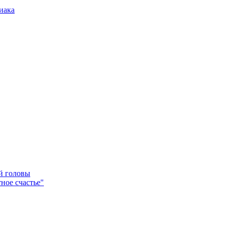
иака
ей головы
ное счастье"