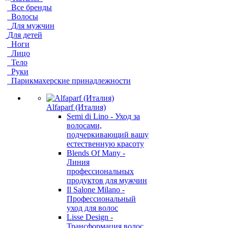
Все бренды
Волосы
Для мужчин
Для детей
Ноги
Лицо
Тело
Руки
Парикмахерские принадлежности
Alfaparf (Италия)
Semi di Lino - Уход за
волосами,
подчеркивающий вашу
естественную красоту
Blends Of Many -
Линия
профессиональных
продуктов для мужчин
Il Salone Milano -
Профессиональный
уход для волос
Lisse Design -
Трансформация волос