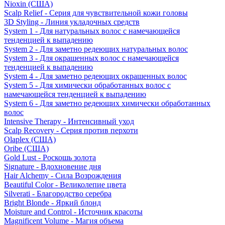
Nioxin (США)
Scalp Relief - Серия для чувствительной кожи головы
3D Styling - Линия укладочных средств
System 1 - Для натуральных волос с намечающейся
тенденцией к выпадению
System 2 - Для заметно редеющих натуральных волос
System 3 - Для окрашенных волос с намечающейся
тенденцией к выпадению
System 4 - Для заметно редеющих окрашенных волос
System 5 - Для химически обработанных волос с
намечающейся тенденцией к выпадению
System 6 - Для заметно редеющих химически обработанных
волос
Intensive Therapy - Интенсивный уход
Scalp Recovery - Серия против перхоти
Olaplex (США)
Oribe (США)
Gold Lust - Роскошь золота
Signature - Вдохновение дня
Hair Alchemy - Сила Возрождения
Beautiful Color - Великолепие цвета
Silverati - Благородство серебра
Bright Blonde - Яркий блонд
Moisture and Control - Источник красоты
Magnificent Volume - Магия объема