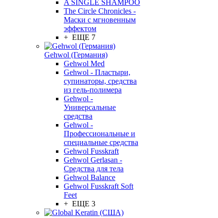
A SINGLE SHAMPOO
The Circle Chronicles -
Маски с мгновенным
эффектом
+ ЕЩЕ 7
Gehwol (Германия)
Gehwol Med
Gehwol - Пластыри,
супинаторы, средства
из гель-полимера
Gehwol -
Универсальные
средства
Gehwol -
Профессиональные и
специальные средства
Gehwol Fusskraft
Gehwol Gerlasan -
Средства для тела
Gehwol Balance
Gehwol Fusskraft Soft
Feet
+ ЕЩЕ 3