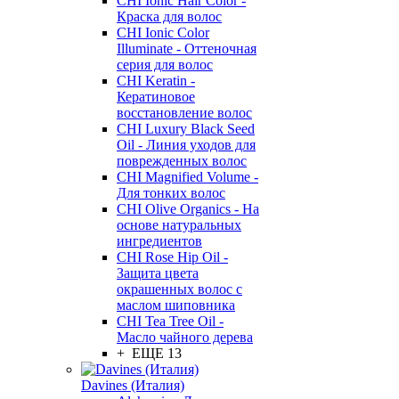
CHI Ionic Hair Color -
Краска для волос
CHI Ionic Color
Illuminate - Оттеночная
серия для волос
CHI Keratin -
Кератиновое
восстановление волос
CHI Luxury Black Seed
Oil - Линия уходов для
поврежденных волос
CHI Magnified Volume -
Для тонких волос
CHI Olive Organics - На
основе натуральных
ингредиентов
CHI Rose Hip Oil -
Защита цвета
окрашенных волос с
маслом шиповника
CHI Tea Tree Oil -
Масло чайного дерева
+ ЕЩЕ 13
Davines (Италия)