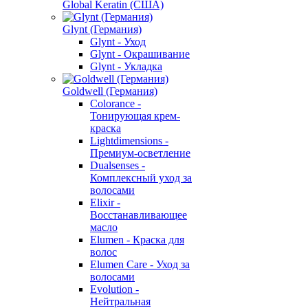
Global Keratin (США)
Glynt (Германия)
Glynt - Уход
Glynt - Окрашивание
Glynt - Укладка
Goldwell (Германия)
Colorance -
Тонирующая крем-
краска
Lightdimensions -
Премиум-осветление
Dualsenses -
Комплексный уход за
волосами
Elixir -
Восстанавливающее
масло
Elumen - Краска для
волос
Elumen Care - Уход за
волосами
Evolution -
Нейтральная