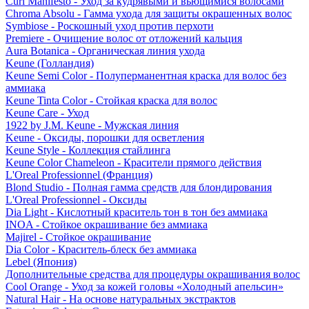
Curl Manifesto - Уход за кудрявыми и вьющимися волосами
Chroma Absolu - Гамма ухода для защиты окрашенных волос
Symbiose - Роскошный уход против перхоти
Premiere - Очищение волос от отложений кальция
Aura Botanica - Органическая линия ухода
Keune (Голландия)
Keune Semi Color - Полуперманентная краска для волос без
аммиака
Keune Tinta Color - Стойкая краска для волос
Keune Care - Уход
1922 by J.M. Keune - Мужская линия
Keune - Оксиды, порошки для осветления
Keune Style - Коллекция стайлинга
Keune Color Chameleon - Красители прямого действия
L'Oreal Professionnel (Франция)
Blond Studio - Полная гамма средств для блондирования
L'Oreal Professionnel - Оксиды
Dia Light - Кислотный краситель тон в тон без аммиака
INOA - Стойкое окрашивание без аммиака
Majirel - Стойкое окрашивание
Dia Color - Краситель-блеск без аммиака
Lebel (Япония)
Дополнительные средства для процедуры окрашивания волос
Cool Orange - Уход за кожей головы «Холодный апельсин»
Natural Hair - На основе натуральных экстрактов