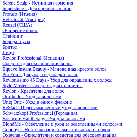
Serene Scalp - Истинная гармония
Supershine - Драгоценное сияние
Proraso (Италия)
RefectoCil (Австрия)
Reuzel (США)
Очищение волос
Стайлинг
Борода и усы
Бритье
Лицо
Revlon Professional (Испания)
Средства для окрашивания волос
Equave Instant Beauty - Мгновенная красота волос
Pro You - Для ухода и укладки волос
Revlonissimo 45 Days - Уход для окрашенных волосы
Style Masters - Средства для стайлинга
Revlon - Красители для волос
Orofluido - Уход за волосами
Uniq One - Уход в одном флаконе
ReStart - Переосмысленный уход за волосами
Schwarzkopf Professional (Германия)
Bonacure Hairtherapy - Уход за волосами
BlondMe - Осветление и уход за осветленными волосами
Goodbye - Нейтрализация нежелательных оттенков
Oxigenta - Окислители и средства для обесцвечивания