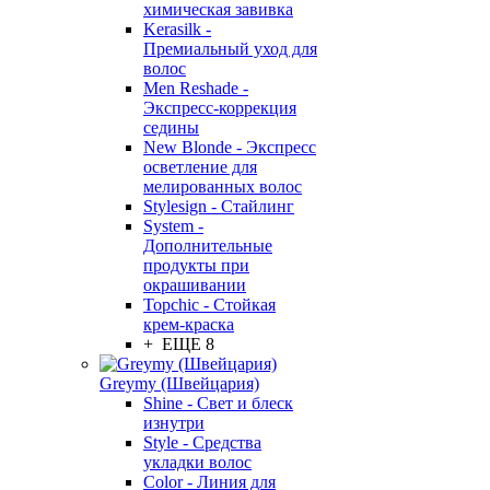
химическая завивка
Kerasilk -
Премиальный уход для
волос
Men Reshade -
Экспресс-коррекция
седины
New Blonde - Экспресс
осветление для
мелированных волос
Stylesign - Стайлинг
System -
Дополнительные
продукты при
окрашивании
Topchic - Стойкая
крем-краска
+ ЕЩЕ 8
Greymy (Швейцария)
Shine - Свет и блеск
изнутри
Style - Средства
укладки волос
Color - Линия для