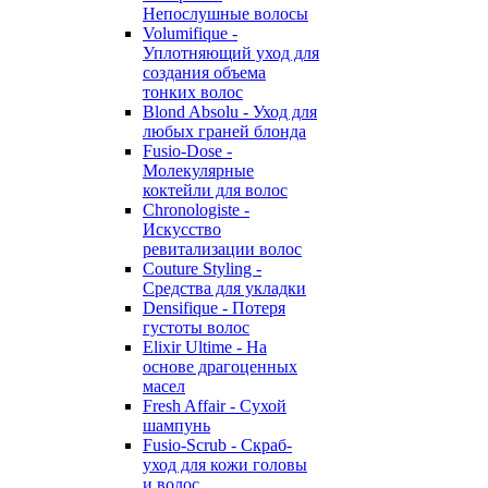
Непослушные волосы
Volumifique -
Уплотняющий уход для
создания объема
тонких волос
Blond Absolu - Уход для
любых граней блонда
Fusio-Dose -
Молекулярные
коктейли для волос
Chronologiste -
Искусство
ревитализации волос
Couture Styling -
Средства для укладки
Densifique - Потеря
густоты волос
Elixir Ultime - На
основе драгоценных
масел
Fresh Affair - Сухой
шампунь
Fusio-Scrub - Скраб-
уход для кожи головы
и волос