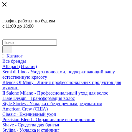
график работы:
по будням
с 11:00 до 18:00
Каталог
Все бренды
Alfaparf (Италия)
Semi di Lino - Уход за волосами, подчеркивающий вашу
естественную красоту
Blends Of Many - Линия профессиональных продуктов для
мужчин
Il Salone Milano - Профессиональный уход для волос
Lisse Design - Трансформация волос
Style Stories - Укладка с безупречным результатом
American Crew (США)
Classic - Ежедневный уход
Precision Blend - Окрашивание и тонирование
Shave - Средства для бритья
Styling - Укладка и стайлинг