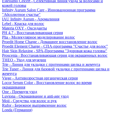
Estessimo Celcert - Селективная линия ухода за волосами и
кожей головы
Infinity Aurum Salon Care - Инновационная программа
"Абсолютное счастье"
IAU Infinity Aurum - Аромалиния
Lebel - Краска для волос
Materia OXY - Оксиданты
PH 4.7 - Восстанавливающая серия
Plia - Молекулярное моделирование волос
Proedit Home Charge - Домашнее восстановление волос
Proedit Element Charge - СПА-программа "Счастье для волос"
Hair Skin Relaxing - SPA-Программа "Здоровая кожа головы"
Proscenia - Восстанавливающая серия для окрашенных волос
THEO - Уход для мужчин
Trie - Линия для укладки с протеинами шелка и жемчуга
Trie Tuner - Линия для базовой укладки с протеинами шелка и
жемчуга
Viege - Антивозростная органическая серия
Locor Serum Color - Восстановление волос во время
окрашивания
One - Премиум уход
Luviona - Окрашивание и anti-age уход
Moii - Средства для волос и рук
Rufor - Бережное выпрямление волос
Londa (Германия)