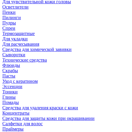
Для чувствительной кожи головы
Осветлители
Пенки
Пилинги
Пудры
Спреи
Термозащитные
Для укладки
Для расчесывания
Средства для химической завивки
Сыворотки
Технические средства
Флюиды
Скрабы
Пасты
Уход с кератином
Эссенции
Тоники
Глины
Помады
Средства для удаления краски с кожи
Концентраты
Средства для защиты кожи при окрашивании
Салфетки для волос
Праймеры