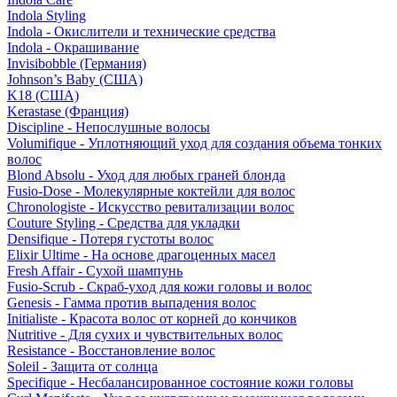
Indola Styling
Indola - Окислители и технические средства
Indola - Окрашивание
Invisibobble (Германия)
Johnson’s Baby (США)
K18 (США)
Kerastase (Франция)
Discipline - Непослушные волосы
Volumifique - Уплотняющий уход для создания объема тонких
волос
Blond Absolu - Уход для любых граней блонда
Fusio-Dose - Молекулярные коктейли для волос
Chronologiste - Искусство ревитализации волос
Couture Styling - Средства для укладки
Densifique - Потеря густоты волос
Elixir Ultime - На основе драгоценных масел
Fresh Affair - Сухой шампунь
Fusio-Scrub - Скраб-уход для кожи головы и волос
Genesis - Гамма против выпадения волос
Initialiste - Красота волос от корней до кончиков
Nutritive - Для сухих и чувствительных волос
Resistance - Восстановление волос
Soleil - Защита от солнца
Specifique - Несбалансированное состояние кожи головы