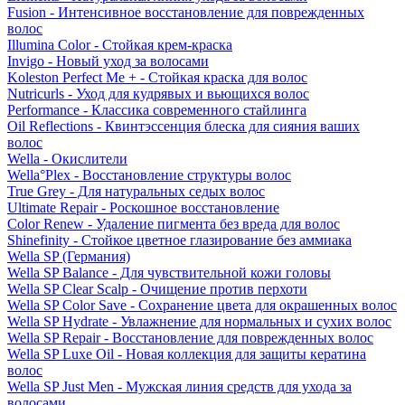
Fusion - Интенсивное восстановление для поврежденных
волос
Illumina Color - Стойкая крем-краска
Invigo - Новый уход за волосами
Koleston Perfect Me + - Стойкая краска для волос
Nutricurls - Уход для кудрявых и вьющихся волос
Performance - Классика современного стайлинга
Oil Reflections - Квинтэссенция блеска для сияния ваших
волос
Wella - Окислители
Wella°Plex - Восстановление структуры волос
True Grey - Для натуральных седых волос
Ultimate Repair - Роскошное восстановление
Color Renew - Удаление пигмента без вреда для волос
Shinefinity - Стойкое цветное глазирование без аммиака
Wella SP (Германия)
Wella SP Balance - Для чувствительной кожи головы
Wella SP Clear Scalp - Очищение против перхоти
Wella SP Color Save - Сохранение цвета для окрашенных волос
Wella SP Hydrate - Увлажнение для нормальных и сухих волос
Wella SP Repair - Восстановление для поврежденных волос
Wella SP Luxe Oil - Новая коллекция для защиты кератина
волос
Wella SP Just Men - Мужская линия средств для ухода за
волосами