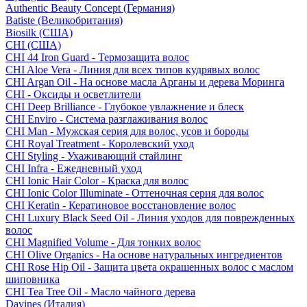
Authentic Beauty Concept (Германия)
Batiste (Великобритания)
Biosilk (США)
CHI (США)
CHI 44 Iron Guard - Термозащита волос
CHI Aloe Vera - Линия для всех типов кудрявых волос
CHI Argan Oil - На основе масла Арганы и дерева Моринга
CHI - Оксиды и осветлители
CHI Deep Brilliance - Глубокое увлажнение и блеск
CHI Enviro - Система разглаживания волос
CHI Man - Мужская серия для волос, усов и бороды
CHI Royal Treatment - Королевский уход
CHI Styling - Ухаживающий стайлинг
CHI Infra - Ежедневный уход
CHI Ionic Hair Color - Краска для волос
CHI Ionic Color Illuminate - Оттеночная серия для волос
CHI Keratin - Кератиновое восстановление волос
CHI Luxury Black Seed Oil - Линия уходов для поврежденных
волос
CHI Magnified Volume - Для тонких волос
CHI Olive Organics - На основе натуральных ингредиентов
CHI Rose Hip Oil - Защита цвета окрашенных волос с маслом
шиповника
CHI Tea Tree Oil - Масло чайного дерева
Davines (Италия)