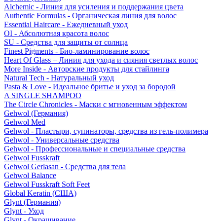
Alchemic - Линия для усиления и поддержания цвета
Authentic Formulas - Органическая линия для волос
Essential Haircare - Eжедневный уход
OI - Абсолютная красота волос
SU - Средства для защиты от солнца
Finest Pigments - Био-ламинирование волос
Heart Of Glass – Линия для ухода и сияния светлых волос
More Inside - Авторские продукты для стайлинга
Natural Tech - Натуральный уход
Pasta & Love - Идеальное бритье и уход за бородой
A SINGLE SHAMPOO
The Circle Chronicles - Маски с мгновенным эффектом
Gehwol (Германия)
Gehwol Med
Gehwol - Пластыри, супинаторы, средства из гель-полимера
Gehwol - Универсальные средства
Gehwol - Профессиональные и специальные средства
Gehwol Fusskraft
Gehwol Gerlasan - Средства для тела
Gehwol Balance
Gehwol Fusskraft Soft Feet
Global Keratin (США)
Glynt (Германия)
Glynt - Уход
Glynt - Окрашивание