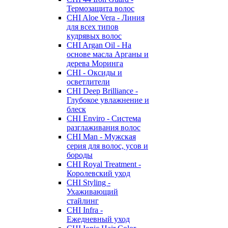
Термозащита волос
CHI Aloe Vera - Линия
для всех типов
кудрявых волос
CHI Argan Oil - На
основе масла Арганы и
дерева Моринга
CHI - Оксиды и
осветлители
CHI Deep Brilliance -
Глубокое увлажнение и
блеск
CHI Enviro - Система
разглаживания волос
CHI Man - Мужская
серия для волос, усов и
бороды
CHI Royal Treatment -
Королевский уход
CHI Styling -
Ухаживающий
стайлинг
CHI Infra -
Ежедневный уход