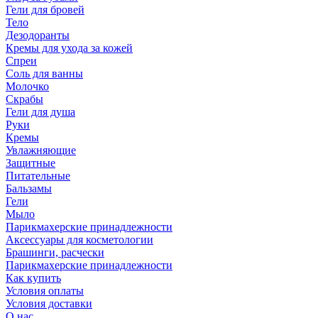
Гели для бровей
Тело
Дезодоранты
Кремы для ухода за кожей
Спреи
Соль для ванны
Молочко
Скрабы
Гели для душа
Руки
Кремы
Увлажняющие
Защитные
Питательные
Бальзамы
Гели
Мыло
Парикмахерские принадлежности
Аксессуары для косметологии
Брашинги, расчески
Парикмахерские принадлежности
Как купить
Условия оплаты
Условия доставки
О нас