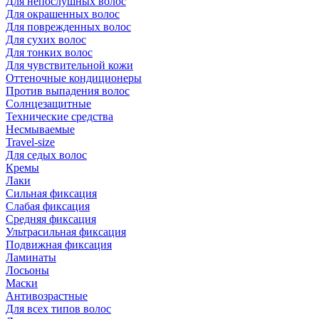
Для непослушных волос
Для окрашенных волос
Для поврежденных волос
Для сухих волос
Для тонких волос
Для чувствительной кожи
Оттеночные кондиционеры
Против выпадения волос
Солнцезащитные
Технические средства
Несмываемые
Travel-size
Для седых волос
Кремы
Лаки
Сильная фиксация
Слабая фиксация
Средняя фиксация
Ультрасильная фиксация
Подвижная фиксация
Ламинаты
Лосьоны
Маски
Антивозрастные
Для всех типов волос