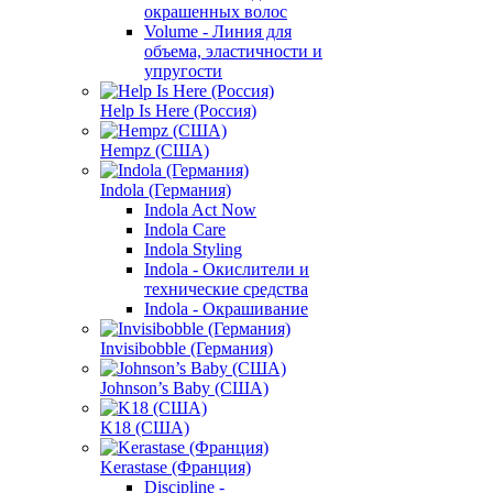
окрашенных волос
Volume - Линия для
объема, эластичности и
упругости
Help Is Here (Россия)
Hempz (США)
Indola (Германия)
Indola Act Now
Indola Care
Indola Styling
Indola - Окислители и
технические средства
Indola - Окрашивание
Invisibobble (Германия)
Johnson’s Baby (США)
K18 (США)
Kerastase (Франция)
Discipline -