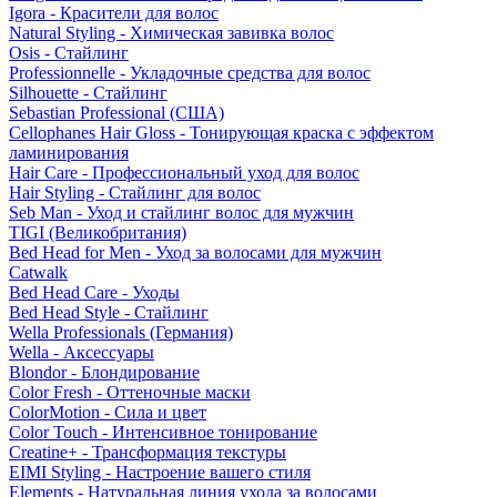
Igora - Красители для волос
Natural Styling - Химическая завивка волос
Osis - Стайлинг
Professionnelle - Укладочные средства для волос
Silhouette - Стайлинг
Sebastian Professional (США)
Cellophanes Hair Gloss - Тонирующая краска с эффектом
ламинирования
Hair Care - Профессиональный уход для волос
Hair Styling - Стайлинг для волос
Seb Man - Уход и стайлинг волос для мужчин
TIGI (Великобритания)
Bed Head for Men - Уход за волосами для мужчин
Catwalk
Bed Head Care - Уходы
Bed Head Style - Стайлинг
Wella Professionals (Германия)
Wella - Аксессуары
Blondor - Блондирование
Color Fresh - Оттеночные маски
ColorMotion - Сила и цвет
Color Touch - Интенсивное тонирование
Creatine+ - Трансформация текстуры
EIMI Styling - Настроение вашего стиля
Elements - Натуральная линия ухода за волосами