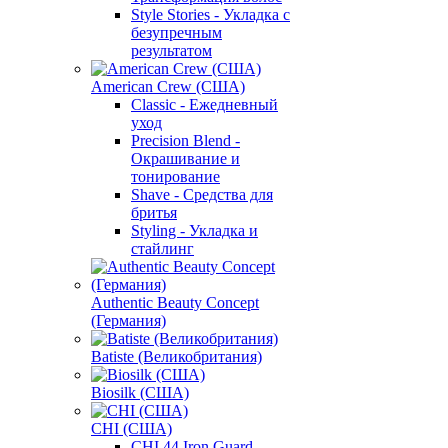
Style Stories - Укладка с
безупречным
результатом
American Crew (США)
Classic - Ежедневный
уход
Precision Blend -
Окрашивание и
тонирование
Shave - Средства для
бритья
Styling - Укладка и
стайлинг
Authentic Beauty Concept
(Германия)
Batiste (Великобритания)
Biosilk (США)
CHI (США)
CHI 44 Iron Guard -