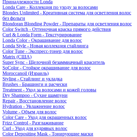
Принадлежности Londa
Londa Care - Коллекция по уходу за волосами
Blondes Unlimited - Креативная система для осветления волос
без фольги
Blondoran Blonding Powder - Препараты для осветления волос
Color Switch - Оттеночная краска прямого действия
Curl & Londa Form - Текстурирование
Londa Color - Окрашивание для волос
Londa Style - Новая коллекция стайлинга
Color Tune - Экспресс-тонер для волос
Matrix (США)
Super Sync - Щелочной безаммиачный краситель
SoColor - Стойкое окрашивание для волос
Moroccanoil (Израиль)
Styling - Стайлинг и укладка
Brushes - Брашинги и расчески
Treatment - Уход за волосами и кожей головы
Dry Shampoo - Сухие шампуни
Repair - Восстановление волос
Hydration - Увлажнение волос
Volume - Объем для волос
Color Care - Уход для окрашенных волос
Frizz Control - Разглаживание
Curl - Уход для кудрявых волос
Color Depositing Mask - Тонирующие маски