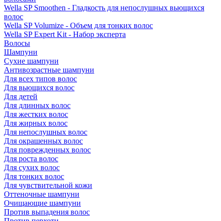
Wella SP Smoothen - Гладкость для непослушных вьющихся
волос
Wella SP Volumize - Объем для тонких волос
Wella SP Expert Kit - Набор эксперта
Волосы
Шампуни
Сухие шампуни
Антивозрастные шампуни
Для всех типов волос
Для вьющихся волос
Для детей
Для длинных волос
Для жестких волос
Для жирных волос
Для непослушных волос
Для окрашенных волос
Для поврежденных волос
Для роста волос
Для сухих волос
Для тонких волос
Для чувствительной кожи
Оттеночные шампуни
Очищающие шампуни
Против выпадения волос
Против перхоти