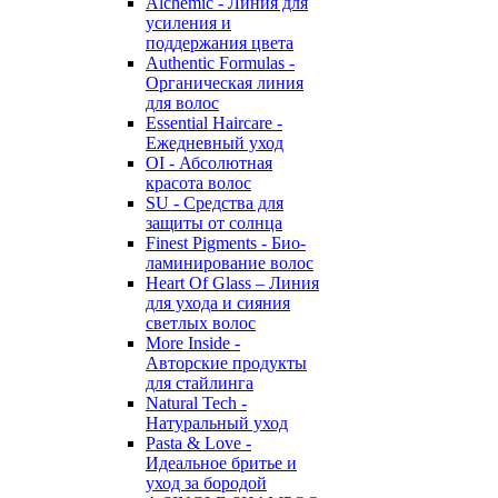
Alchemic - Линия для
усиления и
поддержания цвета
Authentic Formulas -
Органическая линия
для волос
Essential Haircare -
Eжедневный уход
OI - Абсолютная
красота волос
SU - Средства для
защиты от солнца
Finest Pigments - Био-
ламинирование волос
Heart Of Glass – Линия
для ухода и сияния
светлых волос
More Inside -
Авторские продукты
для стайлинга
Natural Tech -
Натуральный уход
Pasta & Love -
Идеальное бритье и
уход за бородой