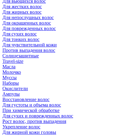
Для вьющихся волос
Для жестких волос
Для жирных волос
Для непослушных волос
Для окрашенных волос
Для поврежденных волос
Для сухих волос
Для тонких волос
Для чувствительной кожи
Против выпадения волос
Солнцезащитные
Travel-size
Масла
Молочко
Муссы
Наборы
Окислители
Ампулы
Восстановление волос
Для густоты и объема волос
При химической обработке
Для сухих и поврежденных волос
Рост волос, против выпадения
Укрепление волос
Для жирной кожи головы