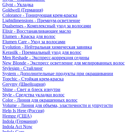
Glynt - Укладка
Goldwell (Германия)
Colorance - Тонирующая крем-краска
Lightdimensions - Премиум-осветление
Dualsenses - Комплексный уход за волосами
Elixir - Восстанавливающее масло
Elumen - Краска для волос
Elumen Care - Уход за волосами
Evolution - Нейтральная химическая завивка
Kerasilk - Премиальный уход для волос
Men Reshade - Экспресс-коррекция седины
New Blonde - Экспресс осветление для мелированных волос
Stylesign - Стайлинг
System - Дополнительные продукты при окрашивании
Topchic - Стойкая крем-краска
Greymy (Швейцария)
Shine - Свет и блеск изнутри
Style - Средства укладки волос
Color - Линия для окрашенных волос
Volume - Линия для объема, эластичности и упругости
Help Is Here (Россия)
Hempz (США)
Indola (Германия)
Indola Act Now
Indola Care