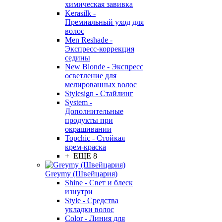
химическая завивка
Kerasilk -
Премиальный уход для
волос
Men Reshade -
Экспресс-коррекция
седины
New Blonde - Экспресс
осветление для
мелированных волос
Stylesign - Стайлинг
System -
Дополнительные
продукты при
окрашивании
Topchic - Стойкая
крем-краска
+ ЕЩЕ 8
Greymy (Швейцария)
Shine - Свет и блеск
изнутри
Style - Средства
укладки волос
Color - Линия для