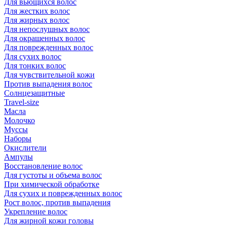
Для вьющихся волос
Для жестких волос
Для жирных волос
Для непослушных волос
Для окрашенных волос
Для поврежденных волос
Для сухих волос
Для тонких волос
Для чувствительной кожи
Против выпадения волос
Солнцезащитные
Travel-size
Масла
Молочко
Муссы
Наборы
Окислители
Ампулы
Восстановление волос
Для густоты и объема волос
При химической обработке
Для сухих и поврежденных волос
Рост волос, против выпадения
Укрепление волос
Для жирной кожи головы