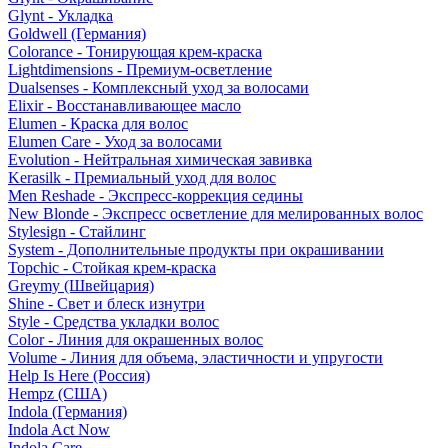
Glynt - Укладка
Goldwell (Германия)
Colorance - Тонирующая крем-краска
Lightdimensions - Премиум-осветление
Dualsenses - Комплексный уход за волосами
Elixir - Восстанавливающее масло
Elumen - Краска для волос
Elumen Care - Уход за волосами
Evolution - Нейтральная химическая завивка
Kerasilk - Премиальный уход для волос
Men Reshade - Экспресс-коррекция седины
New Blonde - Экспресс осветление для мелированных волос
Stylesign - Стайлинг
System - Дополнительные продукты при окрашивании
Topchic - Стойкая крем-краска
Greymy (Швейцария)
Shine - Свет и блеск изнутри
Style - Средства укладки волос
Color - Линия для окрашенных волос
Volume - Линия для объема, эластичности и упругости
Help Is Here (Россия)
Hempz (США)
Indola (Германия)
Indola Act Now
Indola Care