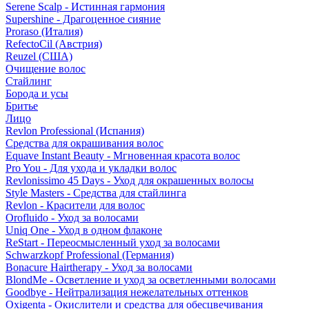
Serene Scalp - Истинная гармония
Supershine - Драгоценное сияние
Proraso (Италия)
RefectoCil (Австрия)
Reuzel (США)
Очищение волос
Стайлинг
Борода и усы
Бритье
Лицо
Revlon Professional (Испания)
Средства для окрашивания волос
Equave Instant Beauty - Мгновенная красота волос
Pro You - Для ухода и укладки волос
Revlonissimo 45 Days - Уход для окрашенных волосы
Style Masters - Средства для стайлинга
Revlon - Красители для волос
Orofluido - Уход за волосами
Uniq One - Уход в одном флаконе
ReStart - Переосмысленный уход за волосами
Schwarzkopf Professional (Германия)
Bonacure Hairtherapy - Уход за волосами
BlondMe - Осветление и уход за осветленными волосами
Goodbye - Нейтрализация нежелательных оттенков
Oxigenta - Окислители и средства для обесцвечивания