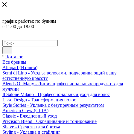
график работы:
по будням
с 11:00 до 18:00
Каталог
Все бренды
Alfaparf (Италия)
Semi di Lino - Уход за волосами, подчеркивающий вашу
естественную красоту
Blends Of Many - Линия профессиональных продуктов для
мужчин
Il Salone Milano - Профессиональный уход для волос
Lisse Design - Трансформация волос
Style Stories - Укладка с безупречным результатом
American Crew (США)
Classic - Ежедневный уход
Precision Blend - Окрашивание и тонирование
Shave - Средства для бритья
Styling - Укладка и стайлинг