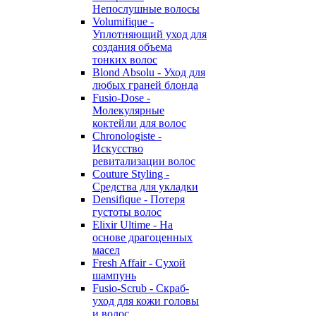
Непослушные волосы
Volumifique -
Уплотняющий уход для
создания объема
тонких волос
Blond Absolu - Уход для
любых граней блонда
Fusio-Dose -
Молекулярные
коктейли для волос
Chronologiste -
Искусство
ревитализации волос
Couture Styling -
Средства для укладки
Densifique - Потеря
густоты волос
Elixir Ultime - На
основе драгоценных
масел
Fresh Affair - Сухой
шампунь
Fusio-Scrub - Скраб-
уход для кожи головы
и волос