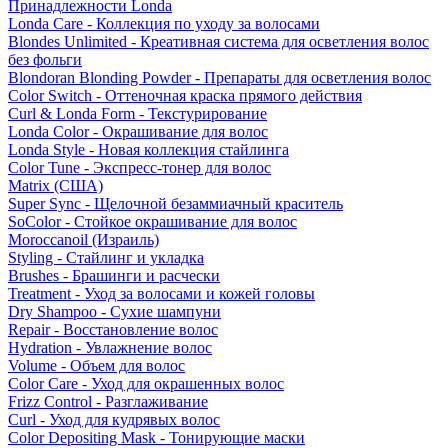
Принадлежности Londa
Londa Care - Коллекция по уходу за волосами
Blondes Unlimited - Креативная система для осветления волос
без фольги
Blondoran Blonding Powder - Препараты для осветления волос
Color Switch - Оттеночная краска прямого действия
Curl & Londa Form - Текстурирование
Londa Color - Окрашивание для волос
Londa Style - Новая коллекция стайлинга
Color Tune - Экспресс-тонер для волос
Matrix (США)
Super Sync - Щелочной безаммиачный краситель
SoColor - Стойкое окрашивание для волос
Moroccanoil (Израиль)
Styling - Стайлинг и укладка
Brushes - Брашинги и расчески
Treatment - Уход за волосами и кожей головы
Dry Shampoo - Сухие шампуни
Repair - Восстановление волос
Hydration - Увлажнение волос
Volume - Объем для волос
Color Care - Уход для окрашенных волос
Frizz Control - Разглаживание
Curl - Уход для кудрявых волос
Color Depositing Mask - Тонирующие маски