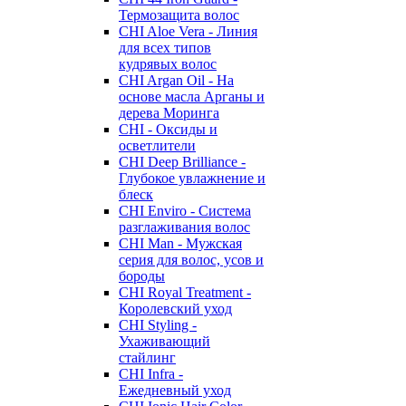
Термозащита волос
CHI Aloe Vera - Линия
для всех типов
кудрявых волос
CHI Argan Oil - На
основе масла Арганы и
дерева Моринга
CHI - Оксиды и
осветлители
CHI Deep Brilliance -
Глубокое увлажнение и
блеск
CHI Enviro - Система
разглаживания волос
CHI Man - Мужская
серия для волос, усов и
бороды
CHI Royal Treatment -
Королевский уход
CHI Styling -
Ухаживающий
стайлинг
CHI Infra -
Ежедневный уход