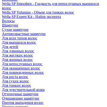
Wella SP Smoothen - Гладкость для непослушных вьющихся
волос
Wella SP Volumize - Объем для тонких волос
Wella SP Expert Kit - Набор эксперта
Волосы
Шампуни
Сухие шампуни
Антивозрастные шампуни
Для всех типов волос
Для вьющихся волос
Для детей
Для длинных волос
Для жестких волос
Для жирных волос
Для непослушных волос
Для окрашенных волос
Для поврежденных волос
Для роста волос
Для сухих волос
Для тонких волос
Для чувствительной кожи
Оттеночные шампуни
Очищающие шампуни
Против выпадения волос
Против перхоти