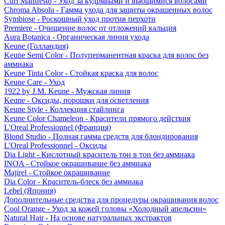
Curl Manifesto - Уход за кудрявыми и вьющимися волосами
Chroma Absolu - Гамма ухода для защиты окрашенных волос
Symbiose - Роскошный уход против перхоти
Premiere - Очищение волос от отложений кальция
Aura Botanica - Органическая линия ухода
Keune (Голландия)
Keune Semi Color - Полуперманентная краска для волос без
аммиака
Keune Tinta Color - Стойкая краска для волос
Keune Care - Уход
1922 by J.M. Keune - Мужская линия
Keune - Оксиды, порошки для осветления
Keune Style - Коллекция стайлинга
Keune Color Chameleon - Красители прямого действия
L'Oreal Professionnel (Франция)
Blond Studio - Полная гамма средств для блондирования
L'Oreal Professionnel - Оксиды
Dia Light - Кислотный краситель тон в тон без аммиака
INOA - Стойкое окрашивание без аммиака
Majirel - Стойкое окрашивание
Dia Color - Краситель-блеск без аммиака
Lebel (Япония)
Дополнительные средства для процедуры окрашивания волос
Cool Orange - Уход за кожей головы «Холодный апельсин»
Natural Hair - На основе натуральных экстрактов