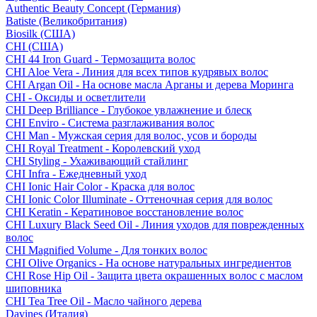
Authentic Beauty Concept (Германия)
Batiste (Великобритания)
Biosilk (США)
CHI (США)
CHI 44 Iron Guard - Термозащита волос
CHI Aloe Vera - Линия для всех типов кудрявых волос
CHI Argan Oil - На основе масла Арганы и дерева Моринга
CHI - Оксиды и осветлители
CHI Deep Brilliance - Глубокое увлажнение и блеск
CHI Enviro - Система разглаживания волос
CHI Man - Мужская серия для волос, усов и бороды
CHI Royal Treatment - Королевский уход
CHI Styling - Ухаживающий стайлинг
CHI Infra - Ежедневный уход
CHI Ionic Hair Color - Краска для волос
CHI Ionic Color Illuminate - Оттеночная серия для волос
CHI Keratin - Кератиновое восстановление волос
CHI Luxury Black Seed Oil - Линия уходов для поврежденных
волос
CHI Magnified Volume - Для тонких волос
CHI Olive Organics - На основе натуральных ингредиентов
CHI Rose Hip Oil - Защита цвета окрашенных волос с маслом
шиповника
CHI Tea Tree Oil - Масло чайного дерева
Davines (Италия)