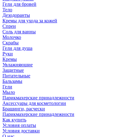
Гели для бровей
Тело
Дезодоранты
Кремы для ухода за кожей
Спреи
Соль для ванны
Молочко
Скрабы
Гели для душа
Руки
Кремы
Увлажняющие
Защитные
Питательные
Бальзамы
Гели
Мыло
Парикмахерские принадлежности
Аксессуары для косметологии
Брашинги, расчески
Парикмахерские принадлежности
Как купить
Условия оплаты
Условия доставки
О нас