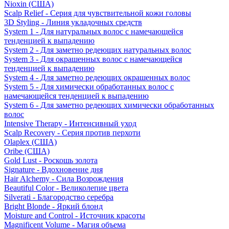
Nioxin (США)
Scalp Relief - Серия для чувствительной кожи головы
3D Styling - Линия укладочных средств
System 1 - Для натуральных волос с намечающейся
тенденцией к выпадению
System 2 - Для заметно редеющих натуральных волос
System 3 - Для окрашенных волос с намечающейся
тенденцией к выпадению
System 4 - Для заметно редеющих окрашенных волос
System 5 - Для химически обработанных волос с
намечающейся тенденцией к выпадению
System 6 - Для заметно редеющих химически обработанных
волос
Intensive Therapy - Интенсивный уход
Scalp Recovery - Серия против перхоти
Olaplex (США)
Oribe (США)
Gold Lust - Роскошь золота
Signature - Вдохновение дня
Hair Alchemy - Сила Возрождения
Beautiful Color - Великолепие цвета
Silverati - Благородство серебра
Bright Blonde - Яркий блонд
Moisture and Control - Источник красоты
Magnificent Volume - Магия объема