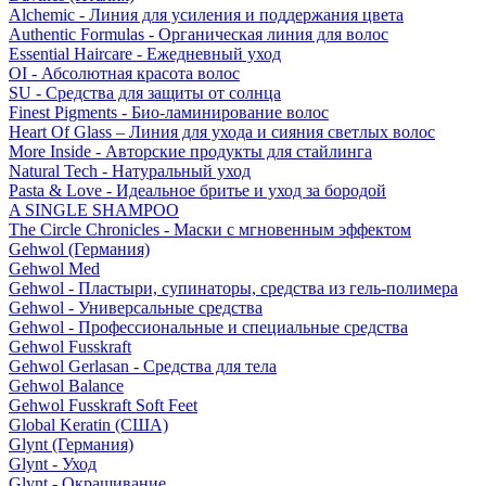
Alchemic - Линия для усиления и поддержания цвета
Authentic Formulas - Органическая линия для волос
Essential Haircare - Eжедневный уход
OI - Абсолютная красота волос
SU - Средства для защиты от солнца
Finest Pigments - Био-ламинирование волос
Heart Of Glass – Линия для ухода и сияния светлых волос
More Inside - Авторские продукты для стайлинга
Natural Tech - Натуральный уход
Pasta & Love - Идеальное бритье и уход за бородой
A SINGLE SHAMPOO
The Circle Chronicles - Маски с мгновенным эффектом
Gehwol (Германия)
Gehwol Med
Gehwol - Пластыри, супинаторы, средства из гель-полимера
Gehwol - Универсальные средства
Gehwol - Профессиональные и специальные средства
Gehwol Fusskraft
Gehwol Gerlasan - Средства для тела
Gehwol Balance
Gehwol Fusskraft Soft Feet
Global Keratin (США)
Glynt (Германия)
Glynt - Уход
Glynt - Окрашивание