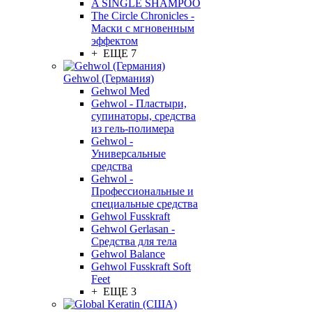
A SINGLE SHAMPOO
The Circle Chronicles -
Маски с мгновенным
эффектом
+ ЕЩЕ 7
Gehwol (Германия)
Gehwol Med
Gehwol - Пластыри,
супинаторы, средства
из гель-полимера
Gehwol -
Универсальные
средства
Gehwol -
Профессиональные и
специальные средства
Gehwol Fusskraft
Gehwol Gerlasan -
Средства для тела
Gehwol Balance
Gehwol Fusskraft Soft
Feet
+ ЕЩЕ 3