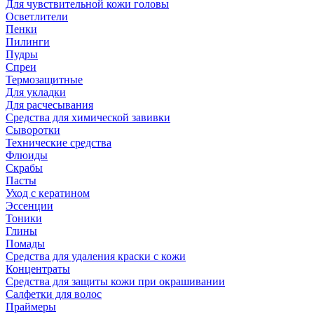
Для чувствительной кожи головы
Осветлители
Пенки
Пилинги
Пудры
Спреи
Термозащитные
Для укладки
Для расчесывания
Средства для химической завивки
Сыворотки
Технические средства
Флюиды
Скрабы
Пасты
Уход с кератином
Эссенции
Тоники
Глины
Помады
Средства для удаления краски с кожи
Концентраты
Средства для защиты кожи при окрашивании
Салфетки для волос
Праймеры