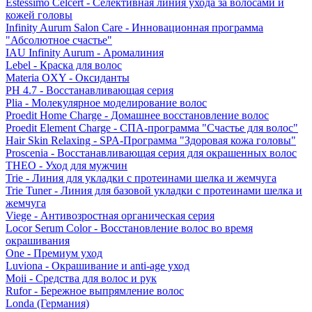
Estessimo Celcert - Селективная линия ухода за волосами и
кожей головы
Infinity Aurum Salon Care - Инновационная программа
"Абсолютное счастье"
IAU Infinity Aurum - Аромалиния
Lebel - Краска для волос
Materia OXY - Оксиданты
PH 4.7 - Восстанавливающая серия
Plia - Молекулярное моделирование волос
Proedit Home Charge - Домашнее восстановление волос
Proedit Element Charge - СПА-программа "Счастье для волос"
Hair Skin Relaxing - SPA-Программа "Здоровая кожа головы"
Proscenia - Восстанавливающая серия для окрашенных волос
THEO - Уход для мужчин
Trie - Линия для укладки с протеинами шелка и жемчуга
Trie Tuner - Линия для базовой укладки с протеинами шелка и
жемчуга
Viege - Антивозростная органическая серия
Locor Serum Color - Восстановление волос во время
окрашивания
One - Премиум уход
Luviona - Окрашивание и anti-age уход
Moii - Средства для волос и рук
Rufor - Бережное выпрямление волос
Londa (Германия)