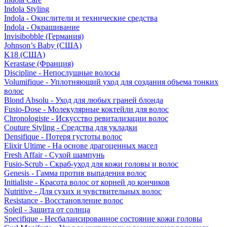
Indola Styling
Indola - Окислители и технические средства
Indola - Окрашивание
Invisibobble (Германия)
Johnson’s Baby (США)
K18 (США)
Kerastase (Франция)
Discipline - Непослушные волосы
Volumifique - Уплотняющий уход для создания объема тонких
волос
Blond Absolu - Уход для любых граней блонда
Fusio-Dose - Молекулярные коктейли для волос
Chronologiste - Искусство ревитализации волос
Couture Styling - Средства для укладки
Densifique - Потеря густоты волос
Elixir Ultime - На основе драгоценных масел
Fresh Affair - Сухой шампунь
Fusio-Scrub - Скраб-уход для кожи головы и волос
Genesis - Гамма против выпадения волос
Initialiste - Красота волос от корней до кончиков
Nutritive - Для сухих и чувствительных волос
Resistance - Восстановление волос
Soleil - Защита от солнца
Specifique - Несбалансированное состояние кожи головы