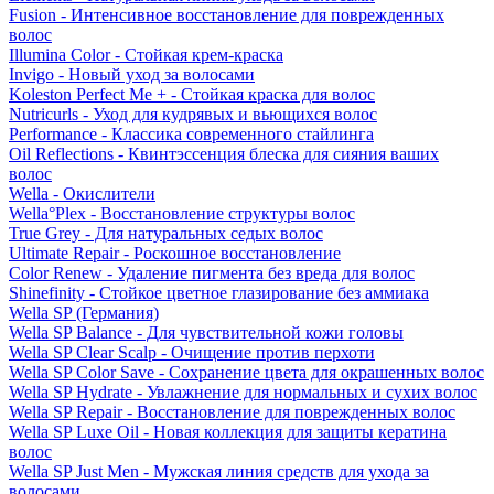
Fusion - Интенсивное восстановление для поврежденных
волос
Illumina Color - Стойкая крем-краска
Invigo - Новый уход за волосами
Koleston Perfect Me + - Стойкая краска для волос
Nutricurls - Уход для кудрявых и вьющихся волос
Performance - Классика современного стайлинга
Oil Reflections - Квинтэссенция блеска для сияния ваших
волос
Wella - Окислители
Wella°Plex - Восстановление структуры волос
True Grey - Для натуральных седых волос
Ultimate Repair - Роскошное восстановление
Color Renew - Удаление пигмента без вреда для волос
Shinefinity - Стойкое цветное глазирование без аммиака
Wella SP (Германия)
Wella SP Balance - Для чувствительной кожи головы
Wella SP Clear Scalp - Очищение против перхоти
Wella SP Color Save - Сохранение цвета для окрашенных волос
Wella SP Hydrate - Увлажнение для нормальных и сухих волос
Wella SP Repair - Восстановление для поврежденных волос
Wella SP Luxe Oil - Новая коллекция для защиты кератина
волос
Wella SP Just Men - Мужская линия средств для ухода за
волосами