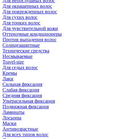
Для непослушных волос
Для окрашенных волос
Для поврежденных волос
Для сухих волос
Для тонких волос
Для чувствительной кожи
Оттеночные кондиционеры
Против выпадения волос
Солнцезащитные
Технические средства
Несмываемые
Travel-size
Для седых волос
Кремы
Лаки
Сильная фиксация
Слабая фиксация
Средняя фиксация
Ультрасильная фиксация
Подвижная фиксация
Ламинаты
Лосьоны
Маски
Антивозрастные
Для всех типов волос