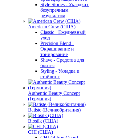
Style Stories - Укладка с
безупречным
результатом
American Crew (США)
Classic - Ежедневный
уход
Precision Blend -
Окрашивание и
тонирование
Shave - Средства для
бритья
Styling - Укладка и
стайлинг
Authentic Beauty Concept
(Германия)
Batiste (Великобритания)
Biosilk (США)
CHI (США)
CHI 44 Iron Guard -