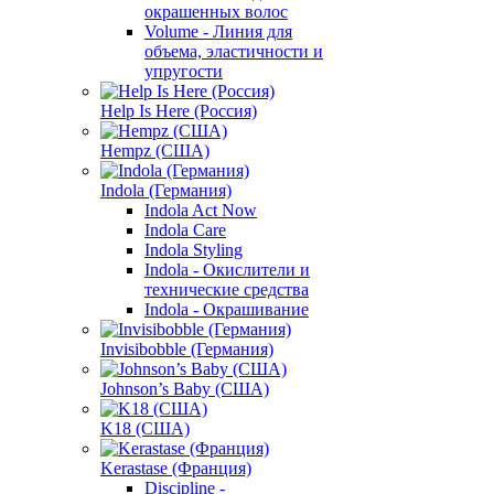
окрашенных волос
Volume - Линия для
объема, эластичности и
упругости
Help Is Here (Россия)
Hempz (США)
Indola (Германия)
Indola Act Now
Indola Care
Indola Styling
Indola - Окислители и
технические средства
Indola - Окрашивание
Invisibobble (Германия)
Johnson’s Baby (США)
K18 (США)
Kerastase (Франция)
Discipline -