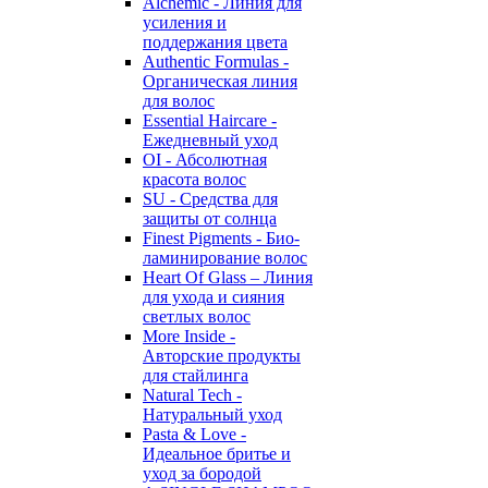
Alchemic - Линия для
усиления и
поддержания цвета
Authentic Formulas -
Органическая линия
для волос
Essential Haircare -
Eжедневный уход
OI - Абсолютная
красота волос
SU - Средства для
защиты от солнца
Finest Pigments - Био-
ламинирование волос
Heart Of Glass – Линия
для ухода и сияния
светлых волос
More Inside -
Авторские продукты
для стайлинга
Natural Tech -
Натуральный уход
Pasta & Love -
Идеальное бритье и
уход за бородой