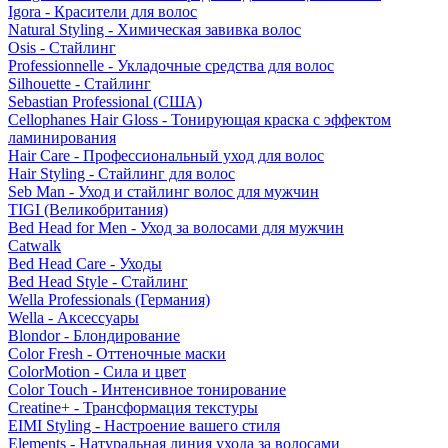
Igora - Красители для волос
Natural Styling - Химическая завивка волос
Osis - Стайлинг
Professionnelle - Укладочные средства для волос
Silhouette - Стайлинг
Sebastian Professional (США)
Cellophanes Hair Gloss - Тонирующая краска с эффектом
ламинирования
Hair Care - Профессиональный уход для волос
Hair Styling - Стайлинг для волос
Seb Man - Уход и стайлинг волос для мужчин
TIGI (Великобритания)
Bed Head for Men - Уход за волосами для мужчин
Catwalk
Bed Head Care - Уходы
Bed Head Style - Стайлинг
Wella Professionals (Германия)
Wella - Аксессуары
Blondor - Блондирование
Color Fresh - Оттеночные маски
ColorMotion - Сила и цвет
Color Touch - Интенсивное тонирование
Creatine+ - Трансформация текстуры
EIMI Styling - Настроение вашего стиля
Elements - Натуральная линия ухода за волосами