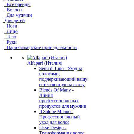
Все бренды
Волосы
Для мужчин
Для детей
Ноги
Лицо
Тело
Руки
Парикмахерские принадлежности
Alfaparf (Италия)
Semi di Lino - Уход за
волосами,
подчеркивающий вашу
естественную красоту
Blends Of Many -
Линия
профессиональных
продуктов для мужчин
Il Salone Milano -
Профессиональный
уход для волос
Lisse Design -
Трансформация волос