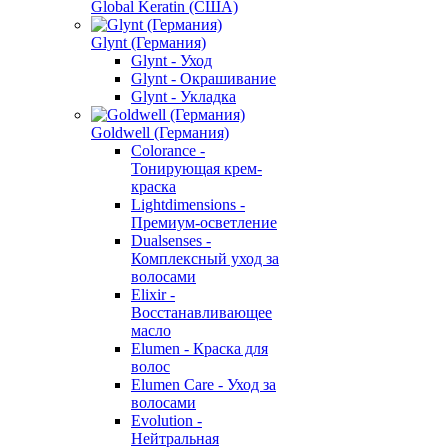
Global Keratin (США)
Glynt (Германия)
Glynt - Уход
Glynt - Окрашивание
Glynt - Укладка
Goldwell (Германия)
Colorance -
Тонирующая крем-
краска
Lightdimensions -
Премиум-осветление
Dualsenses -
Комплексный уход за
волосами
Elixir -
Восстанавливающее
масло
Elumen - Краска для
волос
Elumen Care - Уход за
волосами
Evolution -
Нейтральная