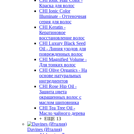
CHI Ionic Hair Color -
Краска для волос
CHI Ionic Color
Illuminate - Оттеночная
серия для волос
CHI Keratin -
Кератиновое
восстановление волос
CHI Luxury Black Seed
Oil - Линия уходов для
поврежденных волос
CHI Magnified Volume -
Для тонких волос
CHI Olive Organics - На
основе натуральных
ингредиентов
CHI Rose Hip Oil -
Защита цвета
окрашенных волос с
маслом шиповника
CHI Tea Tree Oil -
Масло чайного дерева
+ ЕЩЕ 13
Davines (Италия)