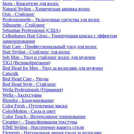
Igora - Красители для волос
Natural Styling - Химическая завивка волос
Osis - Стайлинг
Professionnelle - Укладочные средства для волос
Silhouette - Стайлинг
Sebastian Professional (США)
Cellophanes Hair Gloss - Тонирующая краска с эффектом
ламинирования
Hair Care - Профессиональный уход для волос
Hair Styling - Стайлинг для волос
Seb Man - Уход и стайлинг волос для мужчин
TIGI (Великобритания)
Bed Head for Men - Уход за волосами для мужчин
Catwalk
Bed Head Care - Уходы
Bed Head Style - Стайлинг
Wella Professionals (Германия)
Wella - Аксессуары
Blondor - Блондирование
Color Fresh - Оттеночные маски
ColorMotion - Сила и цвет
Color Touch - Интенсивное тонирование
Creatine+ - Трансформация текстуры
EIMI Styling - Настроение вашего стиля
Elements - Натуральная линия ухода за волосами