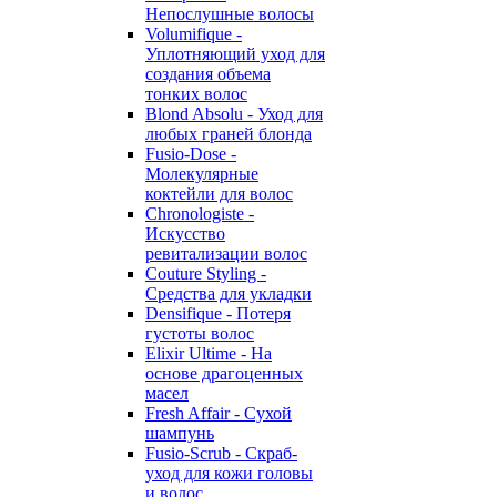
Непослушные волосы
Volumifique -
Уплотняющий уход для
создания объема
тонких волос
Blond Absolu - Уход для
любых граней блонда
Fusio-Dose -
Молекулярные
коктейли для волос
Chronologiste -
Искусство
ревитализации волос
Couture Styling -
Средства для укладки
Densifique - Потеря
густоты волос
Elixir Ultime - На
основе драгоценных
масел
Fresh Affair - Сухой
шампунь
Fusio-Scrub - Скраб-
уход для кожи головы
и волос