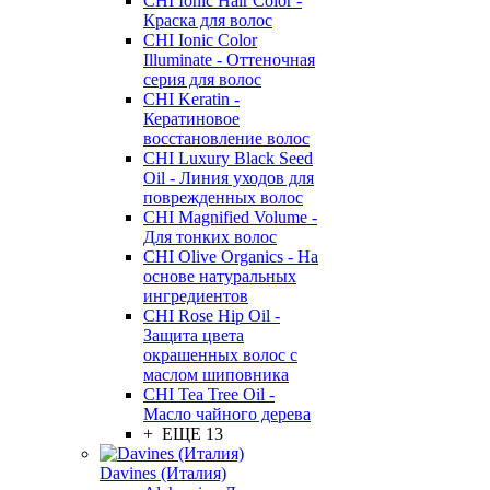
CHI Ionic Hair Color -
Краска для волос
CHI Ionic Color
Illuminate - Оттеночная
серия для волос
CHI Keratin -
Кератиновое
восстановление волос
CHI Luxury Black Seed
Oil - Линия уходов для
поврежденных волос
CHI Magnified Volume -
Для тонких волос
CHI Olive Organics - На
основе натуральных
ингредиентов
CHI Rose Hip Oil -
Защита цвета
окрашенных волос с
маслом шиповника
CHI Tea Tree Oil -
Масло чайного дерева
+ ЕЩЕ 13
Davines (Италия)