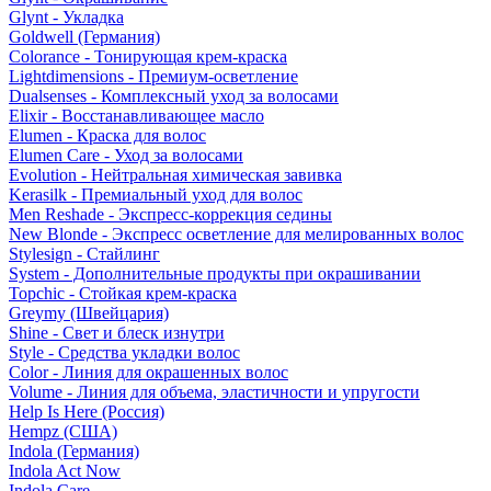
Glynt - Укладка
Goldwell (Германия)
Colorance - Тонирующая крем-краска
Lightdimensions - Премиум-осветление
Dualsenses - Комплексный уход за волосами
Elixir - Восстанавливающее масло
Elumen - Краска для волос
Elumen Care - Уход за волосами
Evolution - Нейтральная химическая завивка
Kerasilk - Премиальный уход для волос
Men Reshade - Экспресс-коррекция седины
New Blonde - Экспресс осветление для мелированных волос
Stylesign - Стайлинг
System - Дополнительные продукты при окрашивании
Topchic - Стойкая крем-краска
Greymy (Швейцария)
Shine - Свет и блеск изнутри
Style - Средства укладки волос
Color - Линия для окрашенных волос
Volume - Линия для объема, эластичности и упругости
Help Is Here (Россия)
Hempz (США)
Indola (Германия)
Indola Act Now
Indola Care