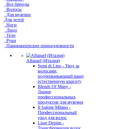
Все бренды
Волосы
Для мужчин
Для детей
Ноги
Лицо
Тело
Руки
Парикмахерские принадлежности
Alfaparf (Италия)
Semi di Lino - Уход за
волосами,
подчеркивающий вашу
естественную красоту
Blends Of Many -
Линия
профессиональных
продуктов для мужчин
Il Salone Milano -
Профессиональный
уход для волос
Lisse Design -
Трансформация волос