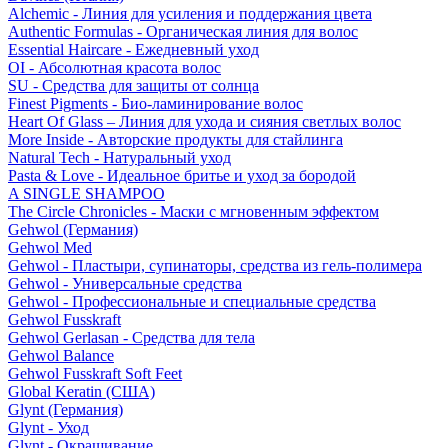
Alchemic - Линия для усиления и поддержания цвета
Authentic Formulas - Органическая линия для волос
Essential Haircare - Eжедневный уход
OI - Абсолютная красота волос
SU - Средства для защиты от солнца
Finest Pigments - Био-ламинирование волос
Heart Of Glass – Линия для ухода и сияния светлых волос
More Inside - Авторские продукты для стайлинга
Natural Tech - Натуральный уход
Pasta & Love - Идеальное бритье и уход за бородой
A SINGLE SHAMPOO
The Circle Chronicles - Маски с мгновенным эффектом
Gehwol (Германия)
Gehwol Med
Gehwol - Пластыри, супинаторы, средства из гель-полимера
Gehwol - Универсальные средства
Gehwol - Профессиональные и специальные средства
Gehwol Fusskraft
Gehwol Gerlasan - Средства для тела
Gehwol Balance
Gehwol Fusskraft Soft Feet
Global Keratin (США)
Glynt (Германия)
Glynt - Уход
Glynt - Окрашивание