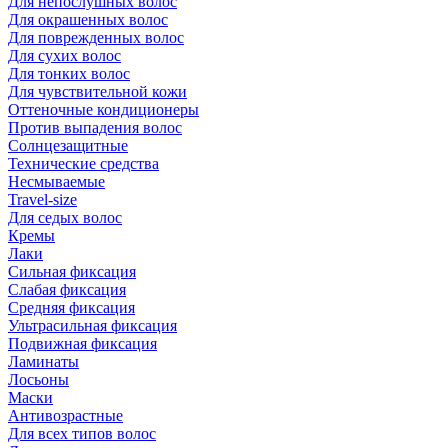
Для непослушных волос
Для окрашенных волос
Для поврежденных волос
Для сухих волос
Для тонких волос
Для чувствительной кожи
Оттеночные кондиционеры
Против выпадения волос
Солнцезащитные
Технические средства
Несмываемые
Travel-size
Для седых волос
Кремы
Лаки
Сильная фиксация
Слабая фиксация
Средняя фиксация
Ультрасильная фиксация
Подвижная фиксация
Ламинаты
Лосьоны
Маски
Антивозрастные
Для всех типов волос