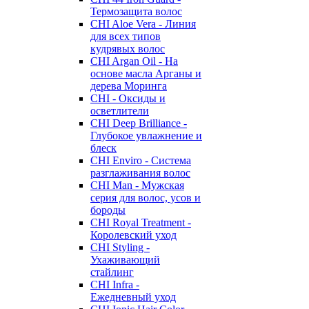
Термозащита волос
CHI Aloe Vera - Линия
для всех типов
кудрявых волос
CHI Argan Oil - На
основе масла Арганы и
дерева Моринга
CHI - Оксиды и
осветлители
CHI Deep Brilliance -
Глубокое увлажнение и
блеск
CHI Enviro - Система
разглаживания волос
CHI Man - Мужская
серия для волос, усов и
бороды
CHI Royal Treatment -
Королевский уход
CHI Styling -
Ухаживающий
стайлинг
CHI Infra -
Ежедневный уход