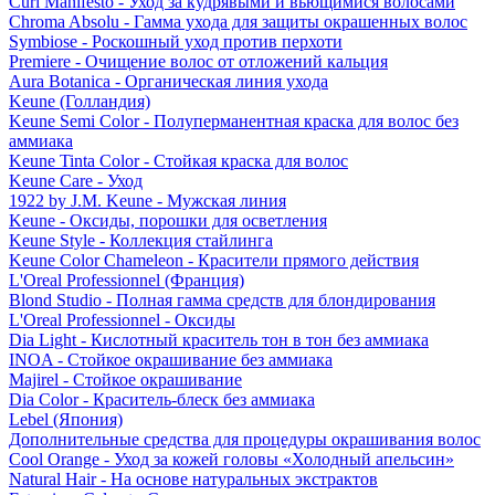
Curl Manifesto - Уход за кудрявыми и вьющимися волосами
Chroma Absolu - Гамма ухода для защиты окрашенных волос
Symbiose - Роскошный уход против перхоти
Premiere - Очищение волос от отложений кальция
Aura Botanica - Органическая линия ухода
Keune (Голландия)
Keune Semi Color - Полуперманентная краска для волос без
аммиака
Keune Tinta Color - Стойкая краска для волос
Keune Care - Уход
1922 by J.M. Keune - Мужская линия
Keune - Оксиды, порошки для осветления
Keune Style - Коллекция стайлинга
Keune Color Chameleon - Красители прямого действия
L'Oreal Professionnel (Франция)
Blond Studio - Полная гамма средств для блондирования
L'Oreal Professionnel - Оксиды
Dia Light - Кислотный краситель тон в тон без аммиака
INOA - Стойкое окрашивание без аммиака
Majirel - Стойкое окрашивание
Dia Color - Краситель-блеск без аммиака
Lebel (Япония)
Дополнительные средства для процедуры окрашивания волос
Cool Orange - Уход за кожей головы «Холодный апельсин»
Natural Hair - На основе натуральных экстрактов