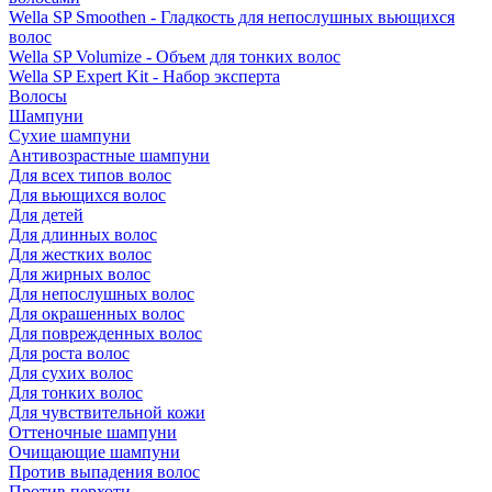
Wella SP Smoothen - Гладкость для непослушных вьющихся
волос
Wella SP Volumize - Объем для тонких волос
Wella SP Expert Kit - Набор эксперта
Волосы
Шампуни
Сухие шампуни
Антивозрастные шампуни
Для всех типов волос
Для вьющихся волос
Для детей
Для длинных волос
Для жестких волос
Для жирных волос
Для непослушных волос
Для окрашенных волос
Для поврежденных волос
Для роста волос
Для сухих волос
Для тонких волос
Для чувствительной кожи
Оттеночные шампуни
Очищающие шампуни
Против выпадения волос
Против перхоти