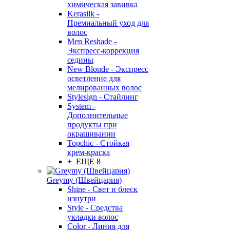
химическая завивка
Kerasilk -
Премиальный уход для
волос
Men Reshade -
Экспресс-коррекция
седины
New Blonde - Экспресс
осветление для
мелированных волос
Stylesign - Стайлинг
System -
Дополнительные
продукты при
окрашивании
Topchic - Стойкая
крем-краска
+ ЕЩЕ 8
Greymy (Швейцария)
Shine - Свет и блеск
изнутри
Style - Средства
укладки волос
Color - Линия для