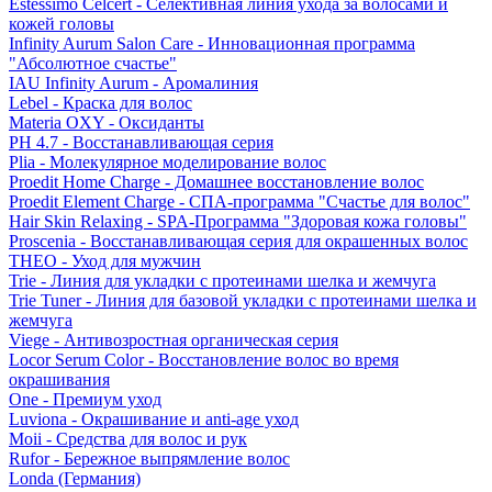
Estessimo Celcert - Селективная линия ухода за волосами и
кожей головы
Infinity Aurum Salon Care - Инновационная программа
"Абсолютное счастье"
IAU Infinity Aurum - Аромалиния
Lebel - Краска для волос
Materia OXY - Оксиданты
PH 4.7 - Восстанавливающая серия
Plia - Молекулярное моделирование волос
Proedit Home Charge - Домашнее восстановление волос
Proedit Element Charge - СПА-программа "Счастье для волос"
Hair Skin Relaxing - SPA-Программа "Здоровая кожа головы"
Proscenia - Восстанавливающая серия для окрашенных волос
THEO - Уход для мужчин
Trie - Линия для укладки с протеинами шелка и жемчуга
Trie Tuner - Линия для базовой укладки с протеинами шелка и
жемчуга
Viege - Антивозростная органическая серия
Locor Serum Color - Восстановление волос во время
окрашивания
One - Премиум уход
Luviona - Окрашивание и anti-age уход
Moii - Средства для волос и рук
Rufor - Бережное выпрямление волос
Londa (Германия)