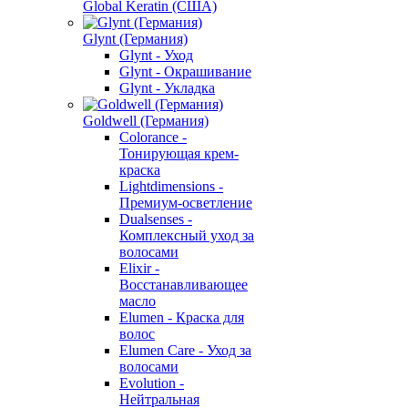
Global Keratin (США)
Glynt (Германия)
Glynt - Уход
Glynt - Окрашивание
Glynt - Укладка
Goldwell (Германия)
Colorance -
Тонирующая крем-
краска
Lightdimensions -
Премиум-осветление
Dualsenses -
Комплексный уход за
волосами
Elixir -
Восстанавливающее
масло
Elumen - Краска для
волос
Elumen Care - Уход за
волосами
Evolution -
Нейтральная