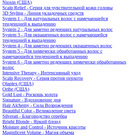
Nioxin (США)
Scalp Relief - Серия для чувствительной кожи головы
3D Styling - Линия укладочных средств
System 1 - Для натуральных волос с намечающейся
тенденцией к выпадению
System 2 - Для заметно редеющих натуральных волос
System 3 - Для окрашенных волос с намечающейся
тенденцией к выпадению
System 4 - Для заметно редеющих окрашенных волос
System 5 - Для химически обработанных волос с
намечающейся тенденцией к выпадению
System 6 - Для заметно редеющих химически обработанных
волос
Intensive Therapy - Интенсивный уход
Scalp Recovery - Серия против перхоти
Olaplex (США)
Oribe (США)
Gold Lust - Роскошь золота
Signature - Вдохновение дня
Hair Alchemy - Сила Возрождения
Beautiful Color - Великолепие цвета
Silverati - Благородство серебра
Bright Blonde - Яркий блонд
Moisture and Control - Источник красоты
Magnificent Volume - Магия объема