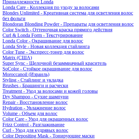
Принадлежности Londa
Londa Care - Коллекция по уходу за волосами
Blondes Unlimited - Креативная система для осветления волос
без фольги
Blondoran Blonding Powder - Препараты для осветления волос
Color Switch - Оттеночная краска прямого действия
Curl & Londa Form - Текстурирование
Londa Color - Окрашивание для волос
Londa Style - Новая коллекция стайлинга
Color Tune - Экспресс-тонер для волос
Matrix (США)
Super Sync - Щелочной безаммиачный краситель
SoColor - Стойкое окрашивание для волос
Moroccanoil (Израиль)
Styling - Стайлинг и укладка
Brushes - Брашинги и расчески
Treatment - Уход за волосами и кожей головы
Dry Shampoo - Сухие шампуни
Repair - Восстановление волос
Hydration - Увлажнение волос
Volume - Объем для волос
Color Care - Уход для окрашенных волос
Frizz Control - Разглаживание
Curl - Уход для кудрявых волос
Color Depositing Mask - Тонирующие маски