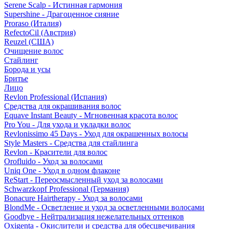
Serene Scalp - Истинная гармония
Supershine - Драгоценное сияние
Proraso (Италия)
RefectoCil (Австрия)
Reuzel (США)
Очищение волос
Стайлинг
Борода и усы
Бритье
Лицо
Revlon Professional (Испания)
Средства для окрашивания волос
Equave Instant Beauty - Мгновенная красота волос
Pro You - Для ухода и укладки волос
Revlonissimo 45 Days - Уход для окрашенных волосы
Style Masters - Средства для стайлинга
Revlon - Красители для волос
Orofluido - Уход за волосами
Uniq One - Уход в одном флаконе
ReStart - Переосмысленный уход за волосами
Schwarzkopf Professional (Германия)
Bonacure Hairtherapy - Уход за волосами
BlondMe - Осветление и уход за осветленными волосами
Goodbye - Нейтрализация нежелательных оттенков
Oxigenta - Окислители и средства для обесцвечивания