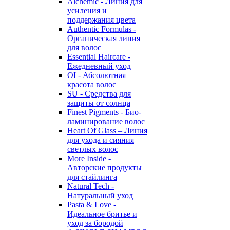
Alchemic - Линия для
усиления и
поддержания цвета
Authentic Formulas -
Органическая линия
для волос
Essential Haircare -
Eжедневный уход
OI - Абсолютная
красота волос
SU - Средства для
защиты от солнца
Finest Pigments - Био-
ламинирование волос
Heart Of Glass – Линия
для ухода и сияния
светлых волос
More Inside -
Авторские продукты
для стайлинга
Natural Tech -
Натуральный уход
Pasta & Love -
Идеальное бритье и
уход за бородой