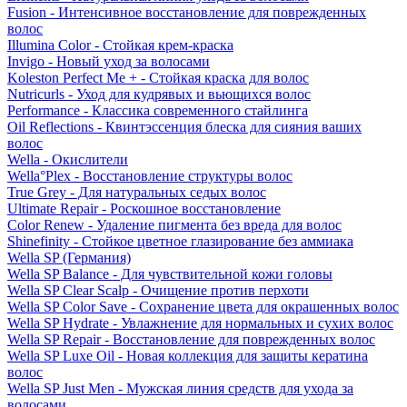
Fusion - Интенсивное восстановление для поврежденных
волос
Illumina Color - Стойкая крем-краска
Invigo - Новый уход за волосами
Koleston Perfect Me + - Стойкая краска для волос
Nutricurls - Уход для кудрявых и вьющихся волос
Performance - Классика современного стайлинга
Oil Reflections - Квинтэссенция блеска для сияния ваших
волос
Wella - Окислители
Wella°Plex - Восстановление структуры волос
True Grey - Для натуральных седых волос
Ultimate Repair - Роскошное восстановление
Color Renew - Удаление пигмента без вреда для волос
Shinefinity - Стойкое цветное глазирование без аммиака
Wella SP (Германия)
Wella SP Balance - Для чувствительной кожи головы
Wella SP Clear Scalp - Очищение против перхоти
Wella SP Color Save - Сохранение цвета для окрашенных волос
Wella SP Hydrate - Увлажнение для нормальных и сухих волос
Wella SP Repair - Восстановление для поврежденных волос
Wella SP Luxe Oil - Новая коллекция для защиты кератина
волос
Wella SP Just Men - Мужская линия средств для ухода за
волосами