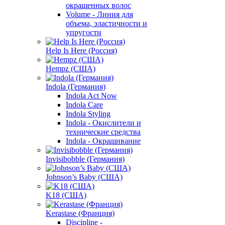
окрашенных волос
Volume - Линия для
объема, эластичности и
упругости
Help Is Here (Россия)
Hempz (США)
Indola (Германия)
Indola Act Now
Indola Care
Indola Styling
Indola - Окислители и
технические средства
Indola - Окрашивание
Invisibobble (Германия)
Johnson’s Baby (США)
K18 (США)
Kerastase (Франция)
Discipline -