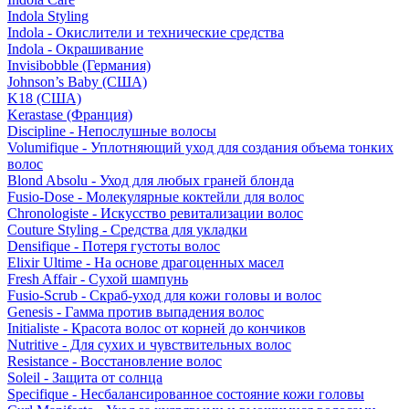
Indola Styling
Indola - Окислители и технические средства
Indola - Окрашивание
Invisibobble (Германия)
Johnson’s Baby (США)
K18 (США)
Kerastase (Франция)
Discipline - Непослушные волосы
Volumifique - Уплотняющий уход для создания объема тонких
волос
Blond Absolu - Уход для любых граней блонда
Fusio-Dose - Молекулярные коктейли для волос
Chronologiste - Искусство ревитализации волос
Couture Styling - Средства для укладки
Densifique - Потеря густоты волос
Elixir Ultime - На основе драгоценных масел
Fresh Affair - Сухой шампунь
Fusio-Scrub - Скраб-уход для кожи головы и волос
Genesis - Гамма против выпадения волос
Initialiste - Красота волос от корней до кончиков
Nutritive - Для сухих и чувствительных волос
Resistance - Восстановление волос
Soleil - Защита от солнца
Specifique - Несбалансированное состояние кожи головы