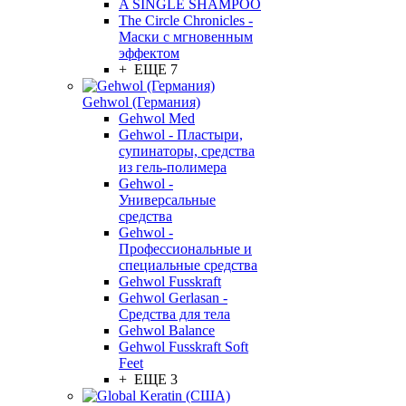
A SINGLE SHAMPOO
The Circle Chronicles -
Маски с мгновенным
эффектом
+ ЕЩЕ 7
Gehwol (Германия)
Gehwol Med
Gehwol - Пластыри,
супинаторы, средства
из гель-полимера
Gehwol -
Универсальные
средства
Gehwol -
Профессиональные и
специальные средства
Gehwol Fusskraft
Gehwol Gerlasan -
Средства для тела
Gehwol Balance
Gehwol Fusskraft Soft
Feet
+ ЕЩЕ 3