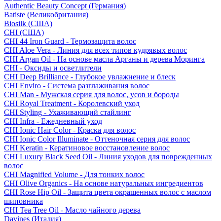
Authentic Beauty Concept (Германия)
Batiste (Великобритания)
Biosilk (США)
CHI (США)
CHI 44 Iron Guard - Термозащита волос
CHI Aloe Vera - Линия для всех типов кудрявых волос
CHI Argan Oil - На основе масла Арганы и дерева Моринга
CHI - Оксиды и осветлители
CHI Deep Brilliance - Глубокое увлажнение и блеск
CHI Enviro - Система разглаживания волос
CHI Man - Мужская серия для волос, усов и бороды
CHI Royal Treatment - Королевский уход
CHI Styling - Ухаживающий стайлинг
CHI Infra - Ежедневный уход
CHI Ionic Hair Color - Краска для волос
CHI Ionic Color Illuminate - Оттеночная серия для волос
CHI Keratin - Кератиновое восстановление волос
CHI Luxury Black Seed Oil - Линия уходов для поврежденных
волос
CHI Magnified Volume - Для тонких волос
CHI Olive Organics - На основе натуральных ингредиентов
CHI Rose Hip Oil - Защита цвета окрашенных волос с маслом
шиповника
CHI Tea Tree Oil - Масло чайного дерева
Davines (Италия)