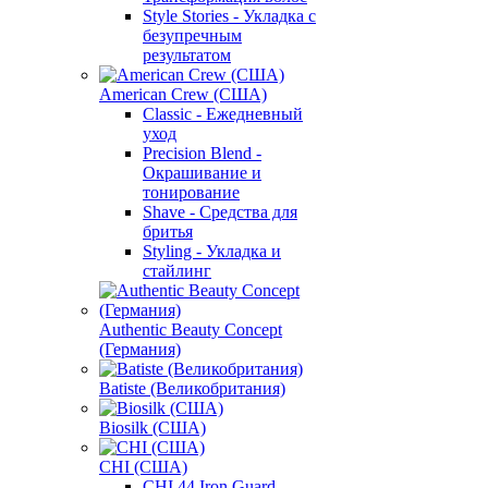
Style Stories - Укладка с
безупречным
результатом
American Crew (США)
Classic - Ежедневный
уход
Precision Blend -
Окрашивание и
тонирование
Shave - Средства для
бритья
Styling - Укладка и
стайлинг
Authentic Beauty Concept
(Германия)
Batiste (Великобритания)
Biosilk (США)
CHI (США)
CHI 44 Iron Guard -