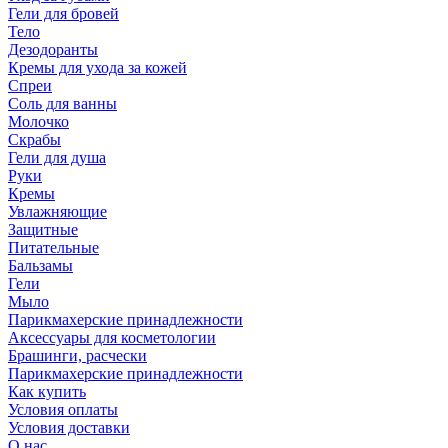
Гели для бровей
Тело
Дезодоранты
Кремы для ухода за кожей
Спреи
Соль для ванны
Молочко
Скрабы
Гели для душа
Руки
Кремы
Увлажняющие
Защитные
Питательные
Бальзамы
Гели
Мыло
Парикмахерские принадлежности
Аксессуары для косметологии
Брашинги, расчески
Парикмахерские принадлежности
Как купить
Условия оплаты
Условия доставки
О нас