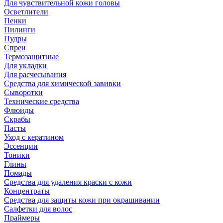
Для чувствительной кожи головы
Осветлители
Пенки
Пилинги
Пудры
Спреи
Термозащитные
Для укладки
Для расчесывания
Средства для химической завивки
Сыворотки
Технические средства
Флюиды
Скрабы
Пасты
Уход с кератином
Эссенции
Тоники
Глины
Помады
Средства для удаления краски с кожи
Концентраты
Средства для защиты кожи при окрашивании
Салфетки для волос
Праймеры