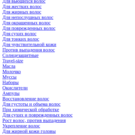
Для вьющихся волос
Для жестких волос
Для жирных волос
Для непослушных волос
Для окрашенных волос
Для поврежденных волос
Для сухих волос
Для тонких волос
Для чувствительной кожи
Против выпадения волос
Солнцезащитные
Travel-size
Масла
Молочко
Муссы
Наборы
Окислители
Ампулы
Восстановление волос
Для густоты и объема волос
При химической обработке
Для сухих и поврежденных волос
Рост волос, против выпадения
Укрепление волос
Для жирной кожи головы