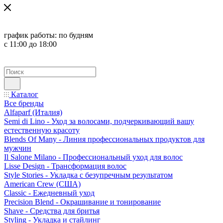
график работы:
по будням
с 11:00 до 18:00
Каталог
Все бренды
Alfaparf (Италия)
Semi di Lino - Уход за волосами, подчеркивающий вашу
естественную красоту
Blends Of Many - Линия профессиональных продуктов для
мужчин
Il Salone Milano - Профессиональный уход для волос
Lisse Design - Трансформация волос
Style Stories - Укладка с безупречным результатом
American Crew (США)
Classic - Ежедневный уход
Precision Blend - Окрашивание и тонирование
Shave - Средства для бритья
Styling - Укладка и стайлинг