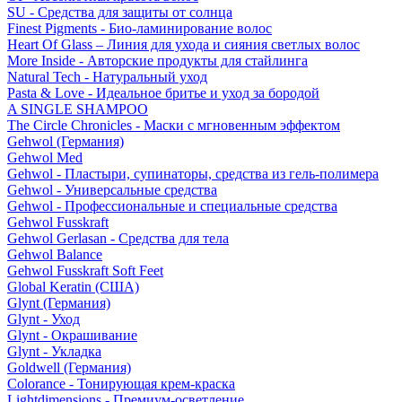
SU - Средства для защиты от солнца
Finest Pigments - Био-ламинирование волос
Heart Of Glass – Линия для ухода и сияния светлых волос
More Inside - Авторские продукты для стайлинга
Natural Tech - Натуральный уход
Pasta & Love - Идеальное бритье и уход за бородой
A SINGLE SHAMPOO
The Circle Chronicles - Маски с мгновенным эффектом
Gehwol (Германия)
Gehwol Med
Gehwol - Пластыри, супинаторы, средства из гель-полимера
Gehwol - Универсальные средства
Gehwol - Профессиональные и специальные средства
Gehwol Fusskraft
Gehwol Gerlasan - Средства для тела
Gehwol Balance
Gehwol Fusskraft Soft Feet
Global Keratin (США)
Glynt (Германия)
Glynt - Уход
Glynt - Окрашивание
Glynt - Укладка
Goldwell (Германия)
Colorance - Тонирующая крем-краска
Lightdimensions - Премиум-осветление