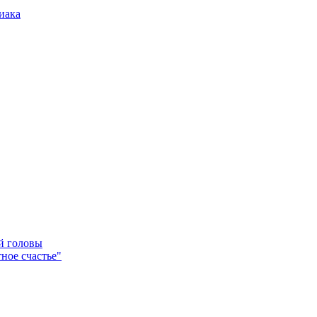
иака
ей головы
ное счастье"