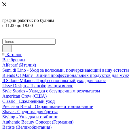
график работы:
по будням
с 11:00 до 18:00
Каталог
Все бренды
Alfaparf (Италия)
Semi di Lino - Уход за волосами, подчеркивающий вашу естест
Blends Of Many - Линия профессиональных продуктов для муж
Il Salone Milano - Профессиональный уход для волос
Lisse Design - Трансформация волос
Style Stories - Укладка с безупречным результатом
American Crew (США)
Classic - Ежедневный уход
Precision Blend - Окрашивание и тонирование
Shave - Средства для бритья
Styling - Укладка и стайлинг
Authentic Beauty Concept (Германия)
Batiste (Великобритания)