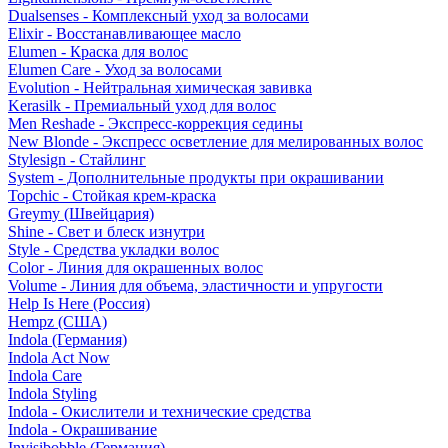
Dualsenses - Комплексный уход за волосами
Elixir - Восстанавливающее масло
Elumen - Краска для волос
Elumen Care - Уход за волосами
Evolution - Нейтральная химическая завивка
Kerasilk - Премиальный уход для волос
Men Reshade - Экспресс-коррекция седины
New Blonde - Экспресс осветление для мелированных волос
Stylesign - Стайлинг
System - Дополнительные продукты при окрашивании
Topchic - Стойкая крем-краска
Greymy (Швейцария)
Shine - Свет и блеск изнутри
Style - Средства укладки волос
Color - Линия для окрашенных волос
Volume - Линия для объема, эластичности и упругости
Help Is Here (Россия)
Hempz (США)
Indola (Германия)
Indola Act Now
Indola Care
Indola Styling
Indola - Окислители и технические средства
Indola - Окрашивание
Invisibobble (Германия)