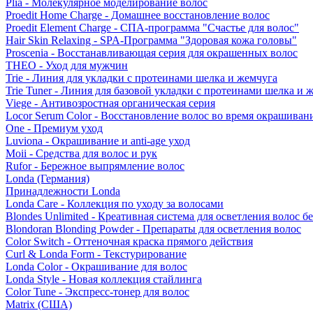
Plia - Молекулярное моделирование волос
Proedit Home Charge - Домашнее восстановление волос
Proedit Element Charge - СПА-программа "Счастье для волос"
Hair Skin Relaxing - SPA-Программа "Здоровая кожа головы"
Proscenia - Восстанавливающая серия для окрашенных волос
THEO - Уход для мужчин
Trie - Линия для укладки с протеинами шелка и жемчуга
Trie Tuner - Линия для базовой укладки с протеинами шелка и 
Viege - Антивозростная органическая серия
Locor Serum Color - Восстановление волос во время окрашиван
One - Премиум уход
Luviona - Окрашивание и anti-age уход
Moii - Средства для волос и рук
Rufor - Бережное выпрямление волос
Londa (Германия)
Принадлежности Londa
Londa Care - Коллекция по уходу за волосами
Blondes Unlimited - Креативная система для осветления волос б
Blondoran Blonding Powder - Препараты для осветления волос
Color Switch - Оттеночная краска прямого действия
Curl & Londa Form - Текстурирование
Londa Color - Окрашивание для волос
Londa Style - Новая коллекция стайлинга
Color Tune - Экспресс-тонер для волос
Matrix (США)