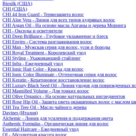
Biosilk (США)
CHI (США)
CHI 44 Iron Guard - Термозащита волос
CHI Aloe Vera - Линия для всех типов кудрявых волос
CHI Argan Oil - На основе масла Арганы и дерева Моринга
CHI - Оксиды и осветлители
CHI Deep Brilliance - Глубокое увлажнение и блеск
CHI Enviro - Система разглаживания волос
CHI Man - Мужская серия для волос, усов и бороды
CHI Royal Treatment - Королевский уход
CHI Styling - Ухаживающий стайлинг
CHI Infra - Ежедневный уход
CHI Ionic Hair Color - Краска для волос
CHI Ionic Color Illuminate - Оттеночная серия для волос
CHI Keratin - Кератиновое восстановление волос
CHI Luxury Black Seed Oil - Линия уходов для поврежденных в
CHI Magnified Volume - Для тонких волос
CHI Olive Organics - На основе натуральных ингредиентов
CHI Rose Hip Oil - Защита цвета окрашенных волос с маслом 
CHI Tea Tree Oil - Масло чайного дерева
Davines (Италия)
Alchemic - Линия для усиления и поддержания цвета
Authentic Formulas - Органическая линия для волос
Essential Haircare - Eжедневный уход
OI - Абсолютная красота волос