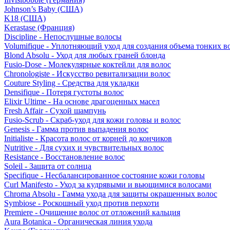
Johnson’s Baby (США)
K18 (США)
Kerastase (Франция)
Discipline - Непослушные волосы
Volumifique - Уплотняющий уход для создания объема тонких в
Blond Absolu - Уход для любых граней блонда
Fusio-Dose - Молекулярные коктейли для волос
Chronologiste - Искусство ревитализации волос
Couture Styling - Средства для укладки
Densifique - Потеря густоты волос
Elixir Ultime - На основе драгоценных масел
Fresh Affair - Сухой шампунь
Fusio-Scrub - Скраб-уход для кожи головы и волос
Genesis - Гамма против выпадения волос
Initialiste - Красота волос от корней до кончиков
Nutritive - Для сухих и чувствительных волос
Resistance - Восстановление волос
Soleil - Защита от солнца
Specifique - Несбалансированное состояние кожи головы
Curl Manifesto - Уход за кудрявыми и вьющимися волосами
Chroma Absolu - Гамма ухода для защиты окрашенных волос
Symbiose - Роскошный уход против перхоти
Premiere - Очищение волос от отложений кальция
Aura Botanica - Органическая линия ухода