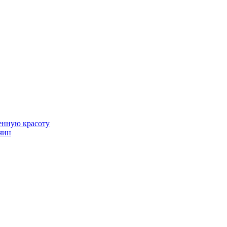
венную красоту
чин