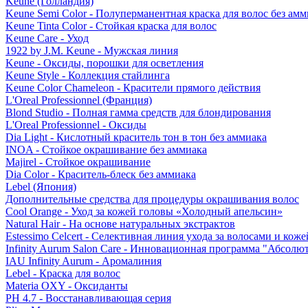
Keune (Голландия)
Keune Semi Color - Полуперманентная краска для волос без амм
Keune Tinta Color - Стойкая краска для волос
Keune Care - Уход
1922 by J.M. Keune - Мужская линия
Keune - Оксиды, порошки для осветления
Keune Style - Коллекция стайлинга
Keune Color Chameleon - Красители прямого действия
L'Oreal Professionnel (Франция)
Blond Studio - Полная гамма средств для блондирования
L'Oreal Professionnel - Оксиды
Dia Light - Кислотный краситель тон в тон без аммиака
INOA - Стойкое окрашивание без аммиака
Majirel - Стойкое окрашивание
Dia Color - Краситель-блеск без аммиака
Lebel (Япония)
Дополнительные средства для процедуры окрашивания волос
Cool Orange - Уход за кожей головы «Холодный апельсин»
Natural Hair - На основе натуральных экстрактов
Estessimo Celcert - Селективная линия ухода за волосами и кож
Infinity Aurum Salon Care - Инновационная программа "Абсолют
IAU Infinity Aurum - Аромалиния
Lebel - Краска для волос
Materia OXY - Оксиданты
PH 4.7 - Восстанавливающая серия