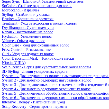
Super Sync - Щелочной безаммиачный краситель
SoColor - Стойкое окрашивание для волос
Moroccanoil (Израиль)
Styling - Стайлинг и укладка
Brushes - Брашинги и расчески
Treatment - Уход за волосами и кожей головы
Dry Shampoo - Сухие шампуни
Repair - Восстановление волос
Hydration - Увлажнение волос
Volume - Объем для волос
Color Care - Уход для окрашенных волос
Frizz Control - Разглаживание
Curl - Уход для кудрявых волос
Color Depositing Mask - Тонирующие маски
Nioxin (США)
Scalp Relief - Серия для чувствительной кожи головы
3D Styling - Линия укладочных средств
System 1 - Для натуральных волос с намечающейся тенденцией
System 2 - Для заметно редеющих натуральных волос
System 3 - Для окрашенных волос с намечающейся тенденцией
System 4 - Для заметно редеющих окрашенных волос
System 5 - Для химически обработанных волос с намечающейс
System 6 - Для заметно редеющих химически обработанных вол
Intensive Therapy - Интенсивный уход
Scalp Recovery - Серия против перхоти