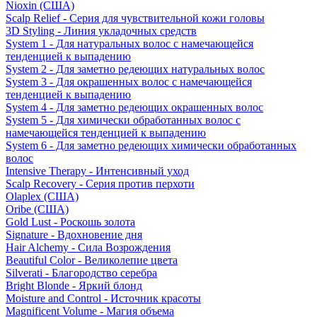
Nioxin (США)
Scalp Relief - Серия для чувствительной кожи головы
3D Styling - Линия укладочных средств
System 1 - Для натуральных волос с намечающейся
тенденцией к выпадению
System 2 - Для заметно редеющих натуральных волос
System 3 - Для окрашенных волос с намечающейся
тенденцией к выпадению
System 4 - Для заметно редеющих окрашенных волос
System 5 - Для химически обработанных волос с
намечающейся тенденцией к выпадению
System 6 - Для заметно редеющих химически обработанных
волос
Intensive Therapy - Интенсивный уход
Scalp Recovery - Серия против перхоти
Olaplex (США)
Oribe (США)
Gold Lust - Роскошь золота
Signature - Вдохновение дня
Hair Alchemy - Сила Возрождения
Beautiful Color - Великолепие цвета
Silverati - Благородство серебра
Bright Blonde - Яркий блонд
Moisture and Control - Источник красоты
Magnificent Volume - Магия объема