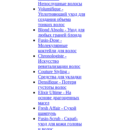
Непослушные волосы
Volumifique -
Уплотняющий уход для
создания объема
тонких волос
Blond Absolu - Уход для
любых граней блонда
Fusio-Dose -
Молекулярные
коктейли для волос
Chronologiste -
Искусство
ревитализации волос
Couture Styling -
Средства для укладки
Densifique - Потеря
густоты волос
Elixir Ultime - На
основе драгоценных
масел
Fresh Affair - Сухой
шампунь
Fusio-Scrub - Скраб-
уход для кожи головы
и волос