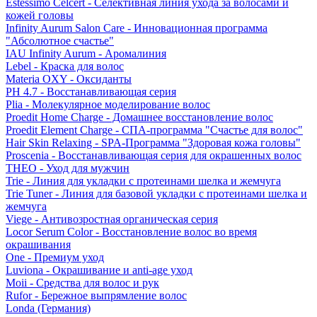
Estessimo Celcert - Селективная линия ухода за волосами и
кожей головы
Infinity Aurum Salon Care - Инновационная программа
"Абсолютное счастье"
IAU Infinity Aurum - Аромалиния
Lebel - Краска для волос
Materia OXY - Оксиданты
PH 4.7 - Восстанавливающая серия
Plia - Молекулярное моделирование волос
Proedit Home Charge - Домашнее восстановление волос
Proedit Element Charge - СПА-программа "Счастье для волос"
Hair Skin Relaxing - SPA-Программа "Здоровая кожа головы"
Proscenia - Восстанавливающая серия для окрашенных волос
THEO - Уход для мужчин
Trie - Линия для укладки с протеинами шелка и жемчуга
Trie Tuner - Линия для базовой укладки с протеинами шелка и
жемчуга
Viege - Антивозростная органическая серия
Locor Serum Color - Восстановление волос во время
окрашивания
One - Премиум уход
Luviona - Окрашивание и anti-age уход
Moii - Средства для волос и рук
Rufor - Бережное выпрямление волос
Londa (Германия)