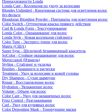
Принадлежности Londa
Londa Care - Коллекция по уходу за волосами
Blondes Unlimited - Креативная система для осветления волос
без фольги
Blondoran Blonding Powder - Препараты для осветления волос
Color Switch - Оттеночная краска прямого действия
Curl & Londa Form - Текстурирование
Londa Color - Окрашивание для волос
Londa Style - Новая коллекция стайлинга
Color Tune - Экспресс-тонер для волос
Matrix (США)
Super Sync - Щелочной безаммиачный краситель
SoColor - Стойкое окрашивание для волос
Moroccanoil (Израиль)
Styling - Стайлинг и укладка
Brushes - Брашинги и расчески
Treatment - Уход за волосами и кожей головы
Dry Shampoo - Сухие шампуни
Repair - Восстановление волос
Hydration - Увлажнение волос
Volume - Объем для волос
Color Care - Уход для окрашенных волос
Frizz Control - Разглаживание
Curl - Уход для кудрявых волос
Color Depositing Mask - Тонирующие маски