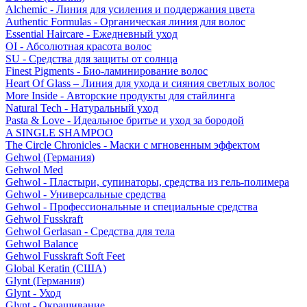
Alchemic - Линия для усиления и поддержания цвета
Authentic Formulas - Органическая линия для волос
Essential Haircare - Eжедневный уход
OI - Абсолютная красота волос
SU - Средства для защиты от солнца
Finest Pigments - Био-ламинирование волос
Heart Of Glass – Линия для ухода и сияния светлых волос
More Inside - Авторские продукты для стайлинга
Natural Tech - Натуральный уход
Pasta & Love - Идеальное бритье и уход за бородой
A SINGLE SHAMPOO
The Circle Chronicles - Маски с мгновенным эффектом
Gehwol (Германия)
Gehwol Med
Gehwol - Пластыри, супинаторы, средства из гель-полимера
Gehwol - Универсальные средства
Gehwol - Профессиональные и специальные средства
Gehwol Fusskraft
Gehwol Gerlasan - Средства для тела
Gehwol Balance
Gehwol Fusskraft Soft Feet
Global Keratin (США)
Glynt (Германия)
Glynt - Уход
Glynt - Окрашивание