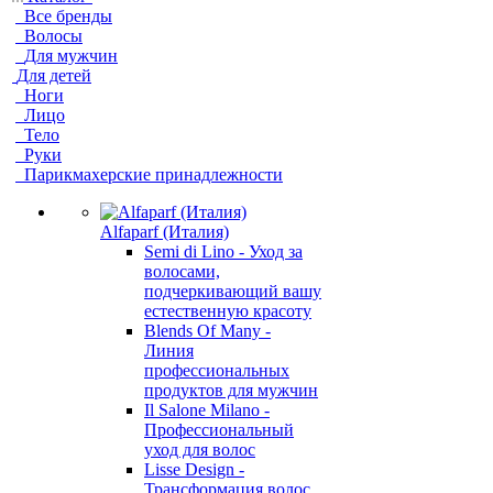
Все бренды
Волосы
Для мужчин
Для детей
Ноги
Лицо
Тело
Руки
Парикмахерские принадлежности
Alfaparf (Италия)
Semi di Lino - Уход за
волосами,
подчеркивающий вашу
естественную красоту
Blends Of Many -
Линия
профессиональных
продуктов для мужчин
Il Salone Milano -
Профессиональный
уход для волос
Lisse Design -
Трансформация волос