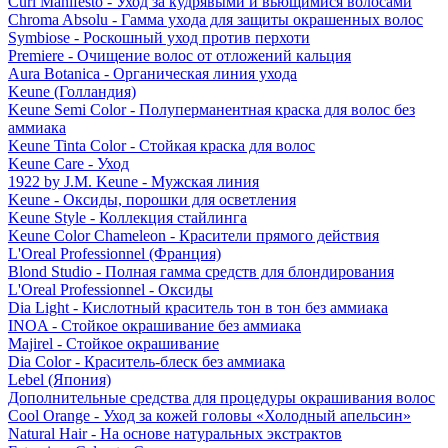
Curl Manifesto - Уход за кудрявыми и вьющимися волосами
Chroma Absolu - Гамма ухода для защиты окрашенных волос
Symbiose - Роскошный уход против перхоти
Premiere - Очищение волос от отложений кальция
Aura Botanica - Органическая линия ухода
Keune (Голландия)
Keune Semi Color - Полуперманентная краска для волос без
аммиака
Keune Tinta Color - Стойкая краска для волос
Keune Care - Уход
1922 by J.M. Keune - Мужская линия
Keune - Оксиды, порошки для осветления
Keune Style - Коллекция стайлинга
Keune Color Chameleon - Красители прямого действия
L'Oreal Professionnel (Франция)
Blond Studio - Полная гамма средств для блондирования
L'Oreal Professionnel - Оксиды
Dia Light - Кислотный краситель тон в тон без аммиака
INOA - Стойкое окрашивание без аммиака
Majirel - Стойкое окрашивание
Dia Color - Краситель-блеск без аммиака
Lebel (Япония)
Дополнительные средства для процедуры окрашивания волос
Cool Orange - Уход за кожей головы «Холодный апельсин»
Natural Hair - На основе натуральных экстрактов