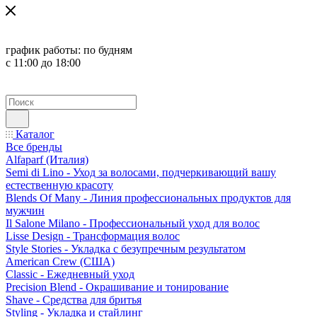
график работы:
по будням
с 11:00 до 18:00
Каталог
Все бренды
Alfaparf (Италия)
Semi di Lino - Уход за волосами, подчеркивающий вашу
естественную красоту
Blends Of Many - Линия профессиональных продуктов для
мужчин
Il Salone Milano - Профессиональный уход для волос
Lisse Design - Трансформация волос
Style Stories - Укладка с безупречным результатом
American Crew (США)
Classic - Ежедневный уход
Precision Blend - Окрашивание и тонирование
Shave - Средства для бритья
Styling - Укладка и стайлинг