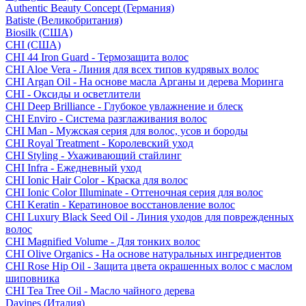
Authentic Beauty Concept (Германия)
Batiste (Великобритания)
Biosilk (США)
CHI (США)
CHI 44 Iron Guard - Термозащита волос
CHI Aloe Vera - Линия для всех типов кудрявых волос
CHI Argan Oil - На основе масла Арганы и дерева Моринга
CHI - Оксиды и осветлители
CHI Deep Brilliance - Глубокое увлажнение и блеск
CHI Enviro - Система разглаживания волос
CHI Man - Мужская серия для волос, усов и бороды
CHI Royal Treatment - Королевский уход
CHI Styling - Ухаживающий стайлинг
CHI Infra - Ежедневный уход
CHI Ionic Hair Color - Краска для волос
CHI Ionic Color Illuminate - Оттеночная серия для волос
CHI Keratin - Кератиновое восстановление волос
CHI Luxury Black Seed Oil - Линия уходов для поврежденных
волос
CHI Magnified Volume - Для тонких волос
CHI Olive Organics - На основе натуральных ингредиентов
CHI Rose Hip Oil - Защита цвета окрашенных волос с маслом
шиповника
CHI Tea Tree Oil - Масло чайного дерева
Davines (Италия)