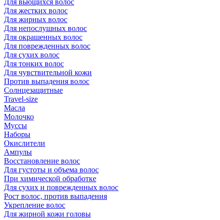
Для вьющихся волос
Для жестких волос
Для жирных волос
Для непослушных волос
Для окрашенных волос
Для поврежденных волос
Для сухих волос
Для тонких волос
Для чувствительной кожи
Против выпадения волос
Солнцезащитные
Travel-size
Масла
Молочко
Муссы
Наборы
Окислители
Ампулы
Восстановление волос
Для густоты и объема волос
При химической обработке
Для сухих и поврежденных волос
Рост волос, против выпадения
Укрепление волос
Для жирной кожи головы