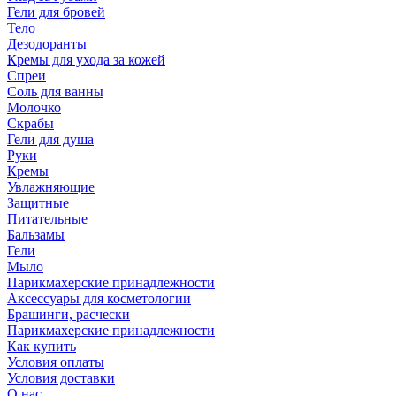
Гели для бровей
Тело
Дезодоранты
Кремы для ухода за кожей
Спреи
Соль для ванны
Молочко
Скрабы
Гели для душа
Руки
Кремы
Увлажняющие
Защитные
Питательные
Бальзамы
Гели
Мыло
Парикмахерские принадлежности
Аксессуары для косметологии
Брашинги, расчески
Парикмахерские принадлежности
Как купить
Условия оплаты
Условия доставки
О нас