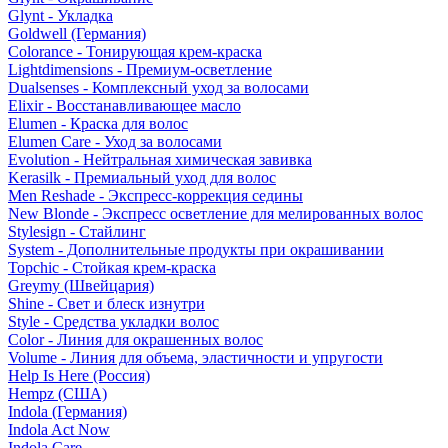
Glynt - Укладка
Goldwell (Германия)
Colorance - Тонирующая крем-краска
Lightdimensions - Премиум-осветление
Dualsenses - Комплексный уход за волосами
Elixir - Восстанавливающее масло
Elumen - Краска для волос
Elumen Care - Уход за волосами
Evolution - Нейтральная химическая завивка
Kerasilk - Премиальный уход для волос
Men Reshade - Экспресс-коррекция седины
New Blonde - Экспресс осветление для мелированных волос
Stylesign - Стайлинг
System - Дополнительные продукты при окрашивании
Topchic - Стойкая крем-краска
Greymy (Швейцария)
Shine - Свет и блеск изнутри
Style - Средства укладки волос
Color - Линия для окрашенных волос
Volume - Линия для объема, эластичности и упругости
Help Is Here (Россия)
Hempz (США)
Indola (Германия)
Indola Act Now
Indola Care