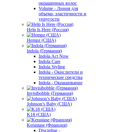
окрашенных волос
Volume - Линия для
объема, эластичности и
упругости
Help Is Here (Россия)
Hempz (США)
Indola (Германия)
Indola Act Now
Indola Care
Indola Styling
Indola - Окислители и
технические средства
Indola - Окрашивание
Invisibobble (Германия)
Johnson’s Baby (США)
K18 (США)
Kerastase (Франция)
Discipline -