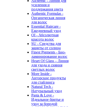
Alchemic - Линия для
усиления и
поддержания цвета
Authentic Formulas -
Органическая линия
для волос
Essential Haircare -
Eжедневный уход
OI - Абсолютная
красота волос
SU - Средства для
защиты от солнца
Finest Pigments - Био-
ламинирование волос
Heart Of Glass – Линия
для ухода и сияния
светлых волос
More Inside -
Авторские продукты
для стайлинга
Natural Tech -
Натуральный уход
Pasta & Love -
Идеальное бритье и
уход за бородой