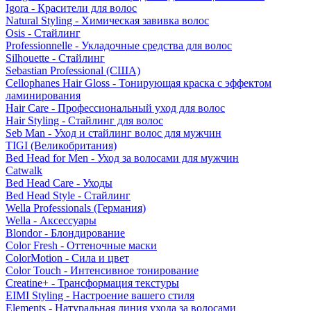
Igora - Красители для волос
Natural Styling - Химическая завивка волос
Osis - Стайлинг
Professionnelle - Укладочные средства для волос
Silhouette - Стайлинг
Sebastian Professional (США)
Cellophanes Hair Gloss - Тонирующая краска с эффектом
ламинирования
Hair Care - Профессиональный уход для волос
Hair Styling - Стайлинг для волос
Seb Man - Уход и стайлинг волос для мужчин
TIGI (Великобритания)
Bed Head for Men - Уход за волосами для мужчин
Catwalk
Bed Head Care - Уходы
Bed Head Style - Стайлинг
Wella Professionals (Германия)
Wella - Аксессуары
Blondor - Блондирование
Color Fresh - Оттеночные маски
ColorMotion - Сила и цвет
Color Touch - Интенсивное тонирование
Creatine+ - Трансформация текстуры
EIMI Styling - Настроение вашего стиля
Elements - Натуральная линия ухода за волосами