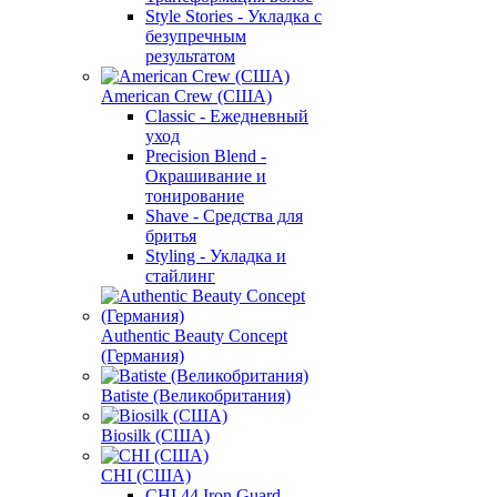
Style Stories - Укладка с
безупречным
результатом
American Crew (США)
Classic - Ежедневный
уход
Precision Blend -
Окрашивание и
тонирование
Shave - Средства для
бритья
Styling - Укладка и
стайлинг
Authentic Beauty Concept
(Германия)
Batiste (Великобритания)
Biosilk (США)
CHI (США)
CHI 44 Iron Guard -