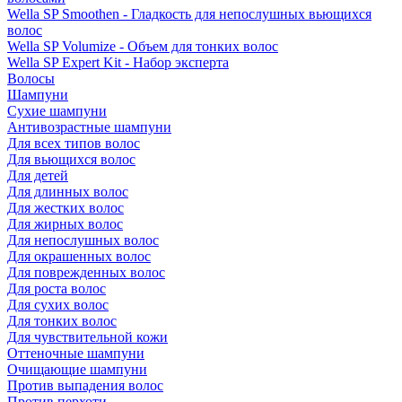
Wella SP Smoothen - Гладкость для непослушных вьющихся
волос
Wella SP Volumize - Объем для тонких волос
Wella SP Expert Kit - Набор эксперта
Волосы
Шампуни
Сухие шампуни
Антивозрастные шампуни
Для всех типов волос
Для вьющихся волос
Для детей
Для длинных волос
Для жестких волос
Для жирных волос
Для непослушных волос
Для окрашенных волос
Для поврежденных волос
Для роста волос
Для сухих волос
Для тонких волос
Для чувствительной кожи
Оттеночные шампуни
Очищающие шампуни
Против выпадения волос
Против перхоти