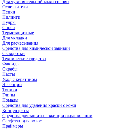
Для чувствительной кожи головы
Осветлители
Пенки
Пилинги
Пудры
Спреи
Термозащитные
Для укладки
Для расчесывания
Средства для химической завивки
Сыворотки
Технические средства
Флюиды
Скрабы
Пасты
Уход с кератином
Эссенции
Тоники
Глины
Помады
Средства для удаления краски с кожи
Концентраты
Средства для защиты кожи при окрашивании
Салфетки для волос
Праймеры