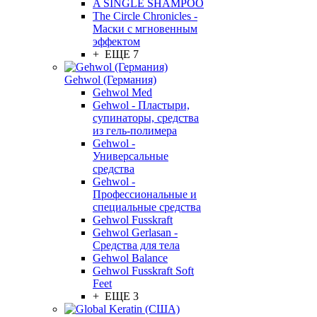
A SINGLE SHAMPOO
The Circle Chronicles -
Маски с мгновенным
эффектом
+ ЕЩЕ 7
Gehwol (Германия)
Gehwol Med
Gehwol - Пластыри,
супинаторы, средства
из гель-полимера
Gehwol -
Универсальные
средства
Gehwol -
Профессиональные и
специальные средства
Gehwol Fusskraft
Gehwol Gerlasan -
Средства для тела
Gehwol Balance
Gehwol Fusskraft Soft
Feet
+ ЕЩЕ 3