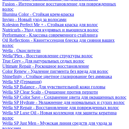
Fusion - Интенсивное восстановление для поврежденных
волос
Illumina Color - Стойкая крем-краска
Invigo - Новый уход за волосами
Koleston Perfect Me + - Стойкая краска для волос
Nutricurls - Уход для кудрявых и вьющихся волос
Performance - Классика современного стайлинга
Oil Reflections - Квинтэссенция блеска для сияния ваших
волос
Wella - Окислители
Wella°Plex - Восстановление структуры волос
True Grey - Для натуральных седых волос
Ultimate Repair - Роскошное восстановление
Color Renew - Удаление пигмента без вреда для волос
Shinefinity - Стойкое цветное глазирование без аммиака
Wella SP (Германия)
Wella SP Balance - Для чувствительной кожи головы
Wella SP Clear Scalp - Очищение против перхоти
Wella SP Color Save - Сохранение цвета для окрашенных волос
Wella SP Hydrate - Увлажнение для нормальных и сухих волос
Wella SP Repair - Восстановление для поврежденных волос
Wella SP Luxe Oil - Новая коллекция для защиты кератина
волос
Wella SP Just Men - Мужская линия средств для ухода за
волосами