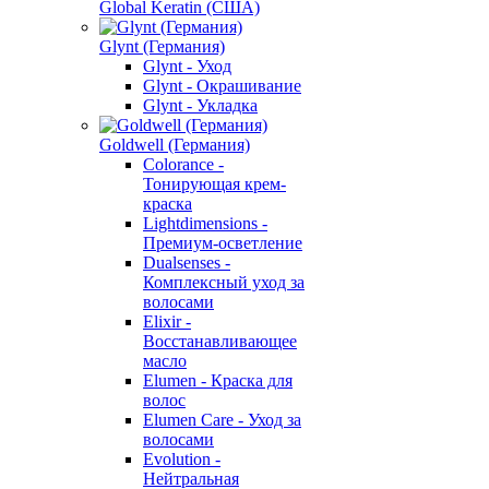
Global Keratin (США)
Glynt (Германия)
Glynt - Уход
Glynt - Окрашивание
Glynt - Укладка
Goldwell (Германия)
Colorance -
Тонирующая крем-
краска
Lightdimensions -
Премиум-осветление
Dualsenses -
Комплексный уход за
волосами
Elixir -
Восстанавливающее
масло
Elumen - Краска для
волос
Elumen Care - Уход за
волосами
Evolution -
Нейтральная