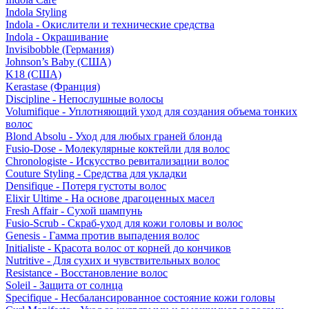
Indola Styling
Indola - Окислители и технические средства
Indola - Окрашивание
Invisibobble (Германия)
Johnson’s Baby (США)
K18 (США)
Kerastase (Франция)
Discipline - Непослушные волосы
Volumifique - Уплотняющий уход для создания объема тонких
волос
Blond Absolu - Уход для любых граней блонда
Fusio-Dose - Молекулярные коктейли для волос
Chronologiste - Искусство ревитализации волос
Couture Styling - Средства для укладки
Densifique - Потеря густоты волос
Elixir Ultime - На основе драгоценных масел
Fresh Affair - Сухой шампунь
Fusio-Scrub - Скраб-уход для кожи головы и волос
Genesis - Гамма против выпадения волос
Initialiste - Красота волос от корней до кончиков
Nutritive - Для сухих и чувствительных волос
Resistance - Восстановление волос
Soleil - Защита от солнца
Specifique - Несбалансированное состояние кожи головы