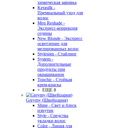
химическая завивка
Kerasilk -
Премиальный уход для
волос
Men Reshade -
Экспресс-коррекция
седины
New Blonde - Экспресс
осветление для
мелированных волос
Stylesign - Стайлинг
System -
Дополнительные
продукты при
окрашивании
Topchic - Стойкая
крем-краска
+ ЕЩЕ 8
Greymy (Швейцария)
Shine - Свет и блеск
изнутри
Style - Средства
укладки волос
Color - Линия для