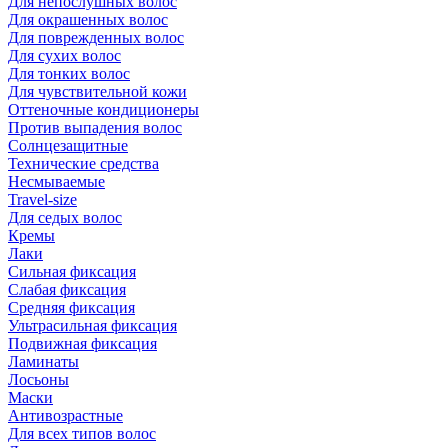
Для непослушных волос
Для окрашенных волос
Для поврежденных волос
Для сухих волос
Для тонких волос
Для чувствительной кожи
Оттеночные кондиционеры
Против выпадения волос
Солнцезащитные
Технические средства
Несмываемые
Travel-size
Для седых волос
Кремы
Лаки
Сильная фиксация
Слабая фиксация
Средняя фиксация
Ультрасильная фиксация
Подвижная фиксация
Ламинаты
Лосьоны
Маски
Антивозрастные
Для всех типов волос