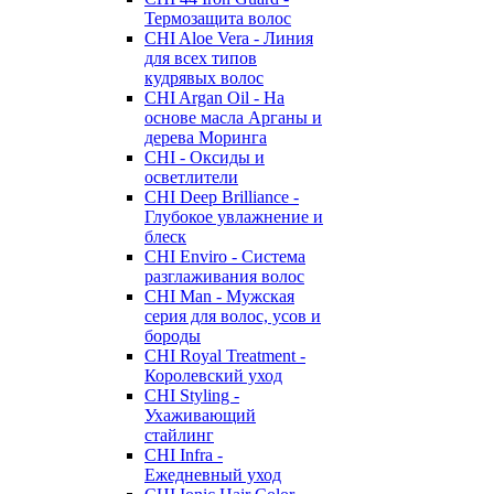
Термозащита волос
CHI Aloe Vera - Линия
для всех типов
кудрявых волос
CHI Argan Oil - На
основе масла Арганы и
дерева Моринга
CHI - Оксиды и
осветлители
CHI Deep Brilliance -
Глубокое увлажнение и
блеск
CHI Enviro - Система
разглаживания волос
CHI Man - Мужская
серия для волос, усов и
бороды
CHI Royal Treatment -
Королевский уход
CHI Styling -
Ухаживающий
стайлинг
CHI Infra -
Ежедневный уход