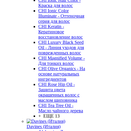
CHI Ionic Hair Color -
Краска для волос
CHI Ionic Color
Illuminate - Оттеночная
серия для волос
CHI Keratin -
Кератиновое
восстановление волос
CHI Luxury Black Seed
Oil - Линия уходов для
поврежденных волос
CHI Magnified Volume -
Для тонких волос
CHI Olive Organics - На
основе натуральных
ингредиентов
CHI Rose Hip Oil -
Защита цвета
окрашенных волос с
маслом шиповника
CHI Tea Tree Oil -
Масло чайного дерева
+ ЕЩЕ 13
Davines (Италия)