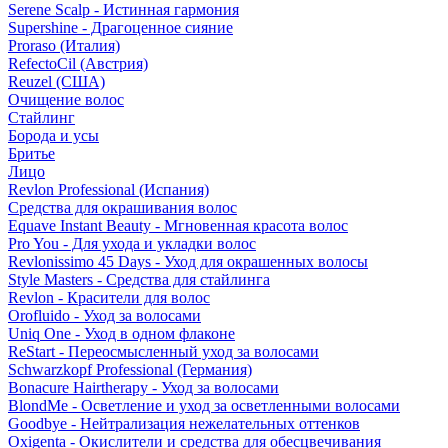
Serene Scalp - Истинная гармония
Supershine - Драгоценное сияние
Proraso (Италия)
RefectoCil (Австрия)
Reuzel (США)
Очищение волос
Стайлинг
Борода и усы
Бритье
Лицо
Revlon Professional (Испания)
Средства для окрашивания волос
Equave Instant Beauty - Мгновенная красота волос
Pro You - Для ухода и укладки волос
Revlonissimo 45 Days - Уход для окрашенных волосы
Style Masters - Средства для стайлинга
Revlon - Красители для волос
Orofluido - Уход за волосами
Uniq One - Уход в одном флаконе
ReStart - Переосмысленный уход за волосами
Schwarzkopf Professional (Германия)
Bonacure Hairtherapy - Уход за волосами
BlondMe - Осветление и уход за осветленными волосами
Goodbye - Нейтрализация нежелательных оттенков
Oxigenta - Окислители и средства для обесцвечивания