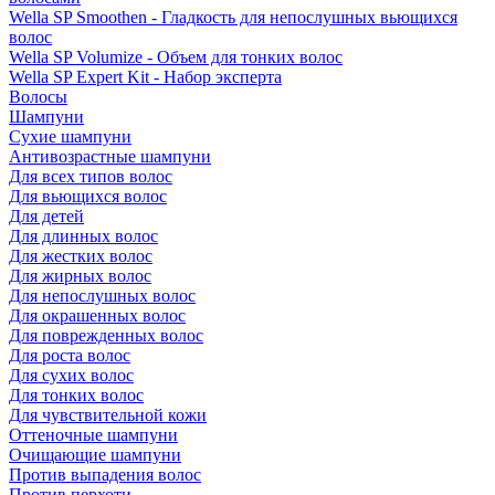
Wella SP Smoothen - Гладкость для непослушных вьющихся
волос
Wella SP Volumize - Объем для тонких волос
Wella SP Expert Kit - Набор эксперта
Волосы
Шампуни
Сухие шампуни
Антивозрастные шампуни
Для всех типов волос
Для вьющихся волос
Для детей
Для длинных волос
Для жестких волос
Для жирных волос
Для непослушных волос
Для окрашенных волос
Для поврежденных волос
Для роста волос
Для сухих волос
Для тонких волос
Для чувствительной кожи
Оттеночные шампуни
Очищающие шампуни
Против выпадения волос
Против перхоти