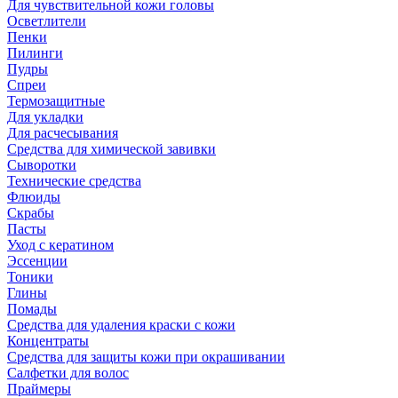
Для чувствительной кожи головы
Осветлители
Пенки
Пилинги
Пудры
Спреи
Термозащитные
Для укладки
Для расчесывания
Средства для химической завивки
Сыворотки
Технические средства
Флюиды
Скрабы
Пасты
Уход с кератином
Эссенции
Тоники
Глины
Помады
Средства для удаления краски с кожи
Концентраты
Средства для защиты кожи при окрашивании
Салфетки для волос
Праймеры