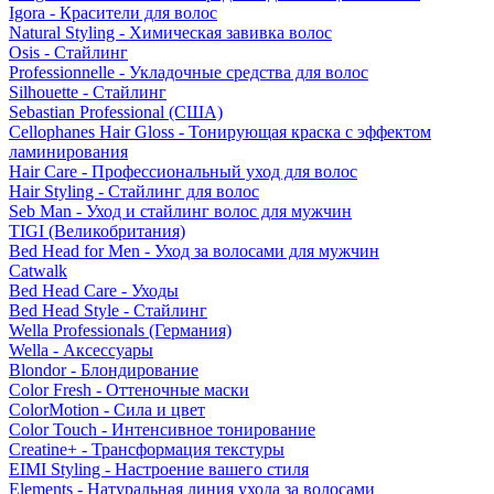
Igora - Красители для волос
Natural Styling - Химическая завивка волос
Osis - Стайлинг
Professionnelle - Укладочные средства для волос
Silhouette - Стайлинг
Sebastian Professional (США)
Cellophanes Hair Gloss - Тонирующая краска с эффектом
ламинирования
Hair Care - Профессиональный уход для волос
Hair Styling - Стайлинг для волос
Seb Man - Уход и стайлинг волос для мужчин
TIGI (Великобритания)
Bed Head for Men - Уход за волосами для мужчин
Catwalk
Bed Head Care - Уходы
Bed Head Style - Стайлинг
Wella Professionals (Германия)
Wella - Аксессуары
Blondor - Блондирование
Color Fresh - Оттеночные маски
ColorMotion - Сила и цвет
Color Touch - Интенсивное тонирование
Creatine+ - Трансформация текстуры
EIMI Styling - Настроение вашего стиля
Elements - Натуральная линия ухода за волосами