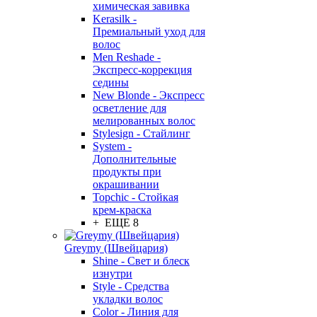
химическая завивка
Kerasilk -
Премиальный уход для
волос
Men Reshade -
Экспресс-коррекция
седины
New Blonde - Экспресс
осветление для
мелированных волос
Stylesign - Стайлинг
System -
Дополнительные
продукты при
окрашивании
Topchic - Стойкая
крем-краска
+ ЕЩЕ 8
Greymy (Швейцария)
Shine - Свет и блеск
изнутри
Style - Средства
укладки волос
Color - Линия для