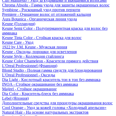
Curl Manifesto - Уход за кудрявыми и вьющимися волосами
Chroma Absolu - Гамма ухода для защиты окрашенных волос
Symbiose - Роскошный уход против перхоти
Premiere - Очищение волос от отложений кальция
Aura Botanica - Органическая линия ухода
Keune (Голландия)
Keune Semi Color - Полуперманентная краска для волос без
аммиака
Keune Tinta Color - Стойкая краска для волос
Keune Care - Уход
1922 by J.M. Keune - Мужская линия
Keune - Оксиды, порошки для осветления
Keune Style - Коллекция стайлинга
Keune Color Chameleon - Красители прямого действия
L'Oreal Professionnel (Франция)
Blond Studio - Полная гамма средств для блондирования
L'Oreal Professionnel - Оксиды
Dia Light - Кислотный краситель тон в тон без аммиака
INOA - Стойкое окрашивание без аммиака
Majirel - Стойкое окрашивание
Dia Color - Краситель-блеск без аммиака
Lebel (Япония)
Дополнительные средства для процедуры окрашивания волос
Cool Orange - Уход за кожей головы «Холодный апельсин»
Natural Hair - На основе натуральных экстрактов