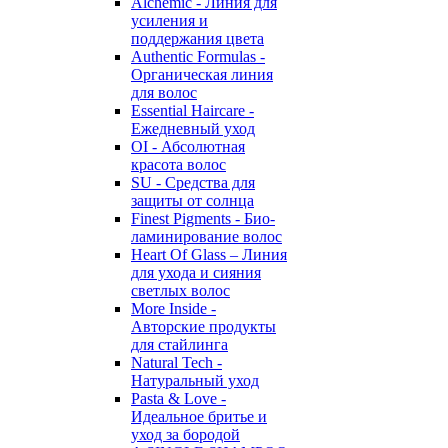
Alchemic - Линия для
усиления и
поддержания цвета
Authentic Formulas -
Органическая линия
для волос
Essential Haircare -
Eжедневный уход
OI - Абсолютная
красота волос
SU - Средства для
защиты от солнца
Finest Pigments - Био-
ламинирование волос
Heart Of Glass – Линия
для ухода и сияния
светлых волос
More Inside -
Авторские продукты
для стайлинга
Natural Tech -
Натуральный уход
Pasta & Love -
Идеальное бритье и
уход за бородой