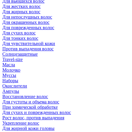
Для вьющихся волос
Для жестких волос
Для жирных волос
Для непослушных волос
Для окрашенных волос
Для поврежденных волос
Для сухих волос
Для тонких волос
Для чувствительной кожи
Против выпадения волос
Солнцезащитные
Travel-size
Масла
Молочко
Муссы
Наборы
Окислители
Ампулы
Восстановление волос
Для густоты и объема волос
При химической обработке
Для сухих и поврежденных волос
Рост волос, против выпадения
Укрепление волос
Для жирной кожи головы