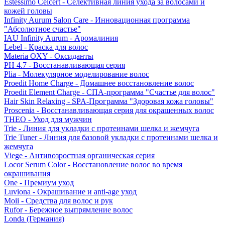
Estessimo Celcert - Селективная линия ухода за волосами и
кожей головы
Infinity Aurum Salon Care - Инновационная программа
"Абсолютное счастье"
IAU Infinity Aurum - Аромалиния
Lebel - Краска для волос
Materia OXY - Оксиданты
PH 4.7 - Восстанавливающая серия
Plia - Молекулярное моделирование волос
Proedit Home Charge - Домашнее восстановление волос
Proedit Element Charge - СПА-программа "Счастье для волос"
Hair Skin Relaxing - SPA-Программа "Здоровая кожа головы"
Proscenia - Восстанавливающая серия для окрашенных волос
THEO - Уход для мужчин
Trie - Линия для укладки с протеинами шелка и жемчуга
Trie Tuner - Линия для базовой укладки с протеинами шелка и
жемчуга
Viege - Антивозростная органическая серия
Locor Serum Color - Восстановление волос во время
окрашивания
One - Премиум уход
Luviona - Окрашивание и anti-age уход
Moii - Средства для волос и рук
Rufor - Бережное выпрямление волос
Londa (Германия)