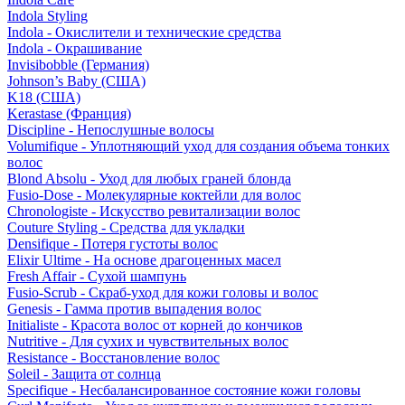
Indola Styling
Indola - Окислители и технические средства
Indola - Окрашивание
Invisibobble (Германия)
Johnson’s Baby (США)
K18 (США)
Kerastase (Франция)
Discipline - Непослушные волосы
Volumifique - Уплотняющий уход для создания объема тонких
волос
Blond Absolu - Уход для любых граней блонда
Fusio-Dose - Молекулярные коктейли для волос
Chronologiste - Искусство ревитализации волос
Couture Styling - Средства для укладки
Densifique - Потеря густоты волос
Elixir Ultime - На основе драгоценных масел
Fresh Affair - Сухой шампунь
Fusio-Scrub - Скраб-уход для кожи головы и волос
Genesis - Гамма против выпадения волос
Initialiste - Красота волос от корней до кончиков
Nutritive - Для сухих и чувствительных волос
Resistance - Восстановление волос
Soleil - Защита от солнца
Specifique - Несбалансированное состояние кожи головы