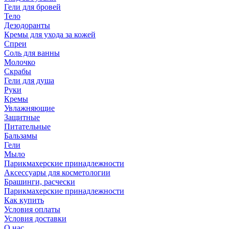
Гели для бровей
Тело
Дезодоранты
Кремы для ухода за кожей
Спреи
Соль для ванны
Молочко
Скрабы
Гели для душа
Руки
Кремы
Увлажняющие
Защитные
Питательные
Бальзамы
Гели
Мыло
Парикмахерские принадлежности
Аксессуары для косметологии
Брашинги, расчески
Парикмахерские принадлежности
Как купить
Условия оплаты
Условия доставки
О нас