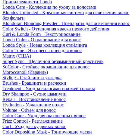
Принадлежности Londa
Londa Care - Коллекция по уходу за волосами
Blondes Unlimited - Креативная система для осветления волос
без фольги
Blondoran Blonding Powder - Препараты для осветления волос
Color Switch - Оттеночная краска прямого действия
Curl & Londa Form - Текстурирование
Londa Color - Окрашивание для волос
Londa Style - Новая коллекция стайлинга
Color Tune - Экспресс-тонер для волос
Matrix (США)
Super Sync - Щелочной безаммиачный краситель
SoColor - Стойкое окрашивание для волос
Moroccanoil (Израиль)
Styling - Стайлинг и укладка
Brushes - Брашинги и расчески
Treatment - Уход за волосами и кожей головы
Dry Shampoo - Сухие шампуни
Repair - Восстановление волос
Hydration - Увлажнение волос
Volume - Объем для волос
Color Care - Уход для окрашенных волос
Frizz Control - Разглаживание
Curl - Уход для кудрявых волос
Color Depositing Mask - Тонирующие маски