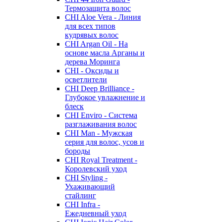
Термозащита волос
CHI Aloe Vera - Линия
для всех типов
кудрявых волос
CHI Argan Oil - На
основе масла Арганы и
дерева Моринга
CHI - Оксиды и
осветлители
CHI Deep Brilliance -
Глубокое увлажнение и
блеск
CHI Enviro - Система
разглаживания волос
CHI Man - Мужская
серия для волос, усов и
бороды
CHI Royal Treatment -
Королевский уход
CHI Styling -
Ухаживающий
стайлинг
CHI Infra -
Ежедневный уход