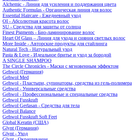
Alchemic - Линия для усиления и поддержания цвета
Authentic Formulas - Органическая линия для волос
Essential Haircare - Eжедневный уход
OI - Абсолютная красота волос
SU - Средства для защиты от солнца
Finest Pigments - Био-ламинирование волос
Heart Of Glass – Линия для ухода и сияния светлых волос
More Inside - Авторские продукты для стайлинга
Natural Tech - Натуральный уход
Pasta & Love - Идеальное бритье и уход за бородой
A SINGLE SHAMPOO
The Circle Chronicles - Маски с мгновенным эффектом
Gehwol (Германия)
Gehwol Med
Gehwol - Пластыри, супинаторы, средства из гель-полимера
Gehwol - Универсальные средства
Gehwol - Профессиональные и специальные средства
Gehwol Fusskraft
Gehwol Gerlasan - Средства для тела
Gehwol Balance
Gehwol Fusskraft Soft Feet
Global Keratin (США)
Glynt (Германия)
Glynt - Уход
Glynt - Окрашивание