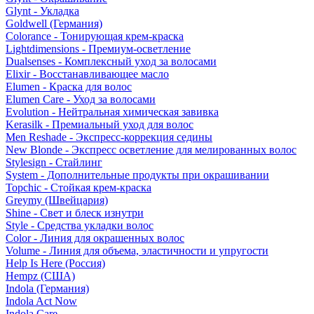
Glynt - Укладка
Goldwell (Германия)
Colorance - Тонирующая крем-краска
Lightdimensions - Премиум-осветление
Dualsenses - Комплексный уход за волосами
Elixir - Восстанавливающее масло
Elumen - Краска для волос
Elumen Care - Уход за волосами
Evolution - Нейтральная химическая завивка
Kerasilk - Премиальный уход для волос
Men Reshade - Экспресс-коррекция седины
New Blonde - Экспресс осветление для мелированных волос
Stylesign - Стайлинг
System - Дополнительные продукты при окрашивании
Topchic - Стойкая крем-краска
Greymy (Швейцария)
Shine - Свет и блеск изнутри
Style - Средства укладки волос
Color - Линия для окрашенных волос
Volume - Линия для объема, эластичности и упругости
Help Is Here (Россия)
Hempz (США)
Indola (Германия)
Indola Act Now
Indola Care