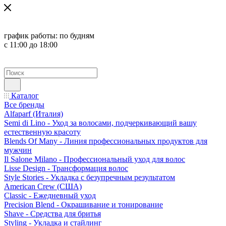
график работы:
по будням
с 11:00 до 18:00
Каталог
Все бренды
Alfaparf (Италия)
Semi di Lino - Уход за волосами, подчеркивающий вашу
естественную красоту
Blends Of Many - Линия профессиональных продуктов для
мужчин
Il Salone Milano - Профессиональный уход для волос
Lisse Design - Трансформация волос
Style Stories - Укладка с безупречным результатом
American Crew (США)
Classic - Ежедневный уход
Precision Blend - Окрашивание и тонирование
Shave - Средства для бритья
Styling - Укладка и стайлинг