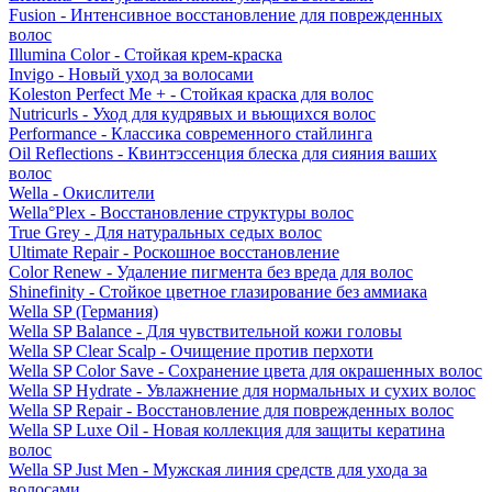
Fusion - Интенсивное восстановление для поврежденных
волос
Illumina Color - Стойкая крем-краска
Invigo - Новый уход за волосами
Koleston Perfect Me + - Стойкая краска для волос
Nutricurls - Уход для кудрявых и вьющихся волос
Performance - Классика современного стайлинга
Oil Reflections - Квинтэссенция блеска для сияния ваших
волос
Wella - Окислители
Wella°Plex - Восстановление структуры волос
True Grey - Для натуральных седых волос
Ultimate Repair - Роскошное восстановление
Color Renew - Удаление пигмента без вреда для волос
Shinefinity - Стойкое цветное глазирование без аммиака
Wella SP (Германия)
Wella SP Balance - Для чувствительной кожи головы
Wella SP Clear Scalp - Очищение против перхоти
Wella SP Color Save - Сохранение цвета для окрашенных волос
Wella SP Hydrate - Увлажнение для нормальных и сухих волос
Wella SP Repair - Восстановление для поврежденных волос
Wella SP Luxe Oil - Новая коллекция для защиты кератина
волос
Wella SP Just Men - Мужская линия средств для ухода за
волосами