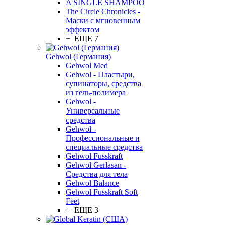
A SINGLE SHAMPOO
The Circle Chronicles -
Маски с мгновенным
эффектом
+ ЕЩЕ 7
Gehwol (Германия)
Gehwol Med
Gehwol - Пластыри,
супинаторы, средства
из гель-полимера
Gehwol -
Универсальные
средства
Gehwol -
Профессиональные и
специальные средства
Gehwol Fusskraft
Gehwol Gerlasan -
Средства для тела
Gehwol Balance
Gehwol Fusskraft Soft
Feet
+ ЕЩЕ 3