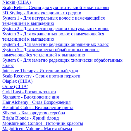
Nioxin (США)
Scalp Relief - Серия для чувствительной кожи головы
3D Styling - Линия укладочных средств
System 1 - Для натуральных волос с намечающейся
тенденцией к выпадению
System 2 - Для заметно редеющих натуральных волос
System 3 - Для окрашенных волос с намечающейся
тенденцией к выпадению
System 4 - Для заметно редеющих окрашенных волос
System 5 - Для химически обработанных волос с
намечающейся тенденцией к выпадению
System 6 - Для заметно редеющих химически обработанных
волос
Intensive Therapy - Интенсивный уход
Scalp Recovery - Серия против перхоти
Olaplex (США)
Oribe (США)
Gold Lust - Роскошь золота
Signature - Вдохновение дня
Hair Alchemy - Сила Возрождения
Beautiful Color - Великолепие цвета
Silverati - Благородство серебра
Bright Blonde - Яркий блонд
Moisture and Control - Источник красоты
Magnificent Volume - Магия объема