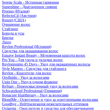
Serene Scalp - Истинная гармония
Supershine - Драгоценное сияние
Proraso (Италия)
RefectoCil (Австрия)
Reuzel (США)
Очищение волос
Стайлинг
Борода и усы
Бритье
Лицо
Revlon Professional (Испания)
Средства для окрашивания волос
Equave Instant Beauty - Мгновенная красота волос
Pro You - Для ухода и укладки волос
Revlonissimo 45 Days - Уход для окрашенных волосы
Style Masters - Средства для стайлинга
Revlon - Красители для волос
Orofluido - Уход за волосами
Uniq One - Уход в одном флаконе
ReStart - Переосмысленный уход за волосами
Schwarzkopf Professional (Германия)
Bonacure Hairtherapy - Уход за волосами
BlondMe - Осветление и уход за осветленными волосами
Goodbye - Нейтрализация нежелательных оттенков
Oxigenta - Окислители и средства для обесцвечивания