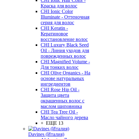
CHI Ionic Hair Color -
Краска для волос
CHI Ionic Color
Illuminate - Оттеночная
серия для волос
CHI Keratin -
Кератиновое
восстановление волос
CHI Luxury Black Seed
Oil - Линия уходов для
поврежденных волос
CHI Magnified Volume -
Для тонких волос
CHI Olive Organics - На
основе натуральных
ингредиентов
CHI Rose Hip Oil -
Защита цвета
окрашенных волос с
маслом шиповника
CHI Tea Tree Oil -
Масло чайного дерева
+ ЕЩЕ 13
Davines (Италия)