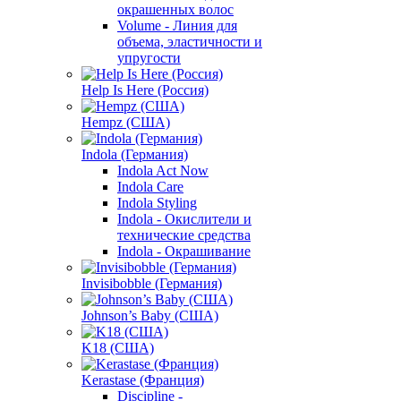
окрашенных волос
Volume - Линия для
объема, эластичности и
упругости
Help Is Here (Россия)
Hempz (США)
Indola (Германия)
Indola Act Now
Indola Care
Indola Styling
Indola - Окислители и
технические средства
Indola - Окрашивание
Invisibobble (Германия)
Johnson’s Baby (США)
K18 (США)
Kerastase (Франция)
Discipline -