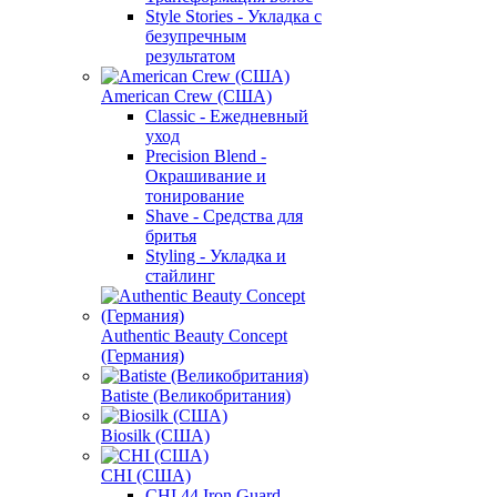
Style Stories - Укладка с
безупречным
результатом
American Crew (США)
Classic - Ежедневный
уход
Precision Blend -
Окрашивание и
тонирование
Shave - Средства для
бритья
Styling - Укладка и
стайлинг
Authentic Beauty Concept
(Германия)
Batiste (Великобритания)
Biosilk (США)
CHI (США)
CHI 44 Iron Guard -