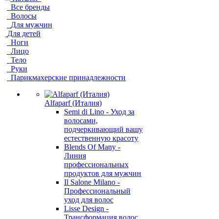
Все бренды
Волосы
Для мужчин
Для детей
Ноги
Лицо
Тело
Руки
Парикмахерские принадлежности
Alfaparf (Италия)
Semi di Lino - Уход за
волосами,
подчеркивающий вашу
естественную красоту
Blends Of Many -
Линия
профессиональных
продуктов для мужчин
Il Salone Milano -
Профессиональный
уход для волос
Lisse Design -
Трансформация волос