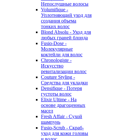
Непослушные волосы
Volumifique -
Уплотняющий уход для
создания объема
тонких волос
Blond Absolu - Уход для
любых граней блонда
Fusio-Dose -
Молекулярные
коктейли для волос
Chronologiste -
Искусство
ревитализации волос
Couture Styling -
Средства для укладки
Densifique - Потеря
густоты волос
Elixir Ultime - На
основе драгоценных
масел
Fresh Affair - Сухой
шампунь
Fusio-Scrub - Скраб-
уход для кожи головы
и волос