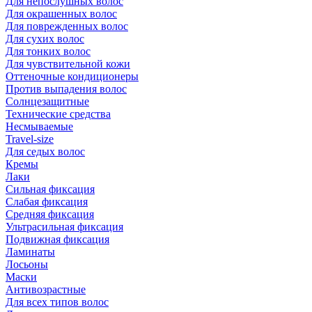
Для непослушных волос
Для окрашенных волос
Для поврежденных волос
Для сухих волос
Для тонких волос
Для чувствительной кожи
Оттеночные кондиционеры
Против выпадения волос
Солнцезащитные
Технические средства
Несмываемые
Travel-size
Для седых волос
Кремы
Лаки
Сильная фиксация
Слабая фиксация
Средняя фиксация
Ультрасильная фиксация
Подвижная фиксация
Ламинаты
Лосьоны
Маски
Антивозрастные
Для всех типов волос