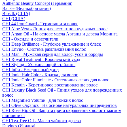
Authentic Beauty Concept (Германия)
Batiste (Великобритания)
Biosilk (США)
CHI (США)
CHI 44 Iron Guard - Термозащита волос
CHI Aloe Vera - Линия для всех типов кудрявых волос
CHI Argan Oil - На основе масла Арганы и дерева Моринга
CHI - Оксиды и осветлители
CHI Deep Brilliance - Глубокое увлажнение и блеск
CHI Enviro - Система разглаживания волос
CHI Man - Мужская серия для волос, усов и бороды
CHI Royal Treatment - Королевский уход
CHI Styling - Ухаживающий стайлинг
CHI Infra - Ежедневный уход
CHI Ionic Hair Color - Краска для волос
CHI Ionic Color Illuminate - Оттеночная серия для волос
CHI Keratin - Кератиновое восстановление волос
CHI Luxury Black Seed Oil - Линия уходов для поврежденных
волос
CHI Magnified Volume - Для тонких волос
CHI Olive Organics - На основе натуральных ингредиентов
CHI Rose Hip Oil - Защита цвета окрашенных волос с маслом
шиповника
CHI Tea Tree Oil - Масло чайного дерева
Davines (Италия)