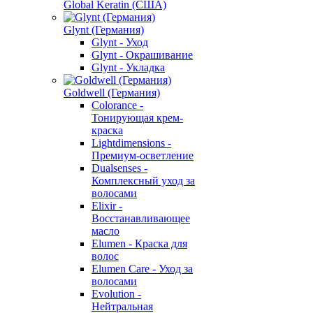
Global Keratin (США)
Glynt (Германия)
Glynt - Уход
Glynt - Окрашивание
Glynt - Укладка
Goldwell (Германия)
Colorance -
Тонирующая крем-
краска
Lightdimensions -
Премиум-осветление
Dualsenses -
Комплексный уход за
волосами
Elixir -
Восстанавливающее
масло
Elumen - Краска для
волос
Elumen Care - Уход за
волосами
Evolution -
Нейтральная