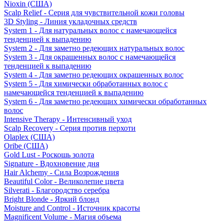
Nioxin (США)
Scalp Relief - Серия для чувствительной кожи головы
3D Styling - Линия укладочных средств
System 1 - Для натуральных волос с намечающейся
тенденцией к выпадению
System 2 - Для заметно редеющих натуральных волос
System 3 - Для окрашенных волос с намечающейся
тенденцией к выпадению
System 4 - Для заметно редеющих окрашенных волос
System 5 - Для химически обработанных волос с
намечающейся тенденцией к выпадению
System 6 - Для заметно редеющих химически обработанных
волос
Intensive Therapy - Интенсивный уход
Scalp Recovery - Серия против перхоти
Olaplex (США)
Oribe (США)
Gold Lust - Роскошь золота
Signature - Вдохновение дня
Hair Alchemy - Сила Возрождения
Beautiful Color - Великолепие цвета
Silverati - Благородство серебра
Bright Blonde - Яркий блонд
Moisture and Control - Источник красоты
Magnificent Volume - Магия объема