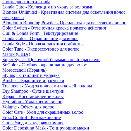
Принадлежности Londa
Londa Care - Коллекция по уходу за волосами
Blondes Unlimited - Креативная система для осветления волос
без фольги
Blondoran Blonding Powder - Препараты для осветления волос
Color Switch - Оттеночная краска прямого действия
Curl & Londa Form - Текстурирование
Londa Color - Окрашивание для волос
Londa Style - Новая коллекция стайлинга
Color Tune - Экспресс-тонер для волос
Matrix (США)
Super Sync - Щелочной безаммиачный краситель
SoColor - Стойкое окрашивание для волос
Moroccanoil (Израиль)
Styling - Стайлинг и укладка
Brushes - Брашинги и расчески
Treatment - Уход за волосами и кожей головы
Dry Shampoo - Сухие шампуни
Repair - Восстановление волос
Hydration - Увлажнение волос
Volume - Объем для волос
Color Care - Уход для окрашенных волос
Frizz Control - Разглаживание
Curl - Уход для кудрявых волос
Color Depositing Mask - Тонирующие маски