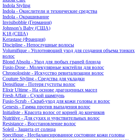
Indola Styling
Indola - Окислители и технические средства
Indola - Окрашивание
Invisibobble (Германия)
Johnson’s Baby (США)
K18 (США)
Kerastase (Франция)
Discipline - Непослушные волосы
Volumifique - Уплотняющий уход для создания объема тонких
волос
Blond Absolu - Уход для любых граней блонда
Fusio-Dose - Молекулярные коктейли для волос
Chronologiste - Искусство ревитализации волос
Couture Styling - Средства для укладки
Densifique - Потеря густоты волос
Elixir Ultime - На основе драгоценных масел
Fresh Affair - Сухой шампунь
Fusio-Scrub - Скраб-уход для кожи головы и волос
Genesis - Гамма против выпадения волос
Initialiste - Красота волос от корней до кончиков
Nutritive - Для сухих и чувствительных волос
Resistance - Восстановление волос
Soleil - Защита от солнца
Specifique - Несбалансированное состояние кожи головы