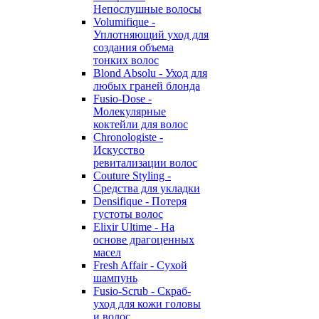
Непослушные волосы
Volumifique -
Уплотняющий уход для
создания объема
тонких волос
Blond Absolu - Уход для
любых граней блонда
Fusio-Dose -
Молекулярные
коктейли для волос
Chronologiste -
Искусство
ревитализации волос
Couture Styling -
Средства для укладки
Densifique - Потеря
густоты волос
Elixir Ultime - На
основе драгоценных
масел
Fresh Affair - Сухой
шампунь
Fusio-Scrub - Скраб-
уход для кожи головы
и волос