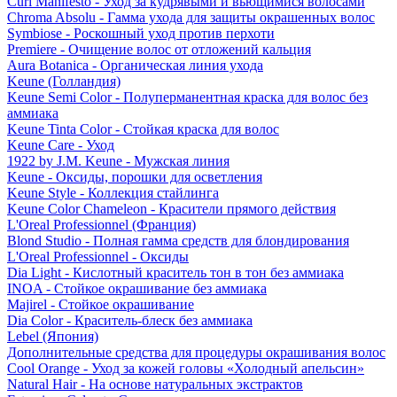
Curl Manifesto - Уход за кудрявыми и вьющимися волосами
Chroma Absolu - Гамма ухода для защиты окрашенных волос
Symbiose - Роскошный уход против перхоти
Premiere - Очищение волос от отложений кальция
Aura Botanica - Органическая линия ухода
Keune (Голландия)
Keune Semi Color - Полуперманентная краска для волос без
аммиака
Keune Tinta Color - Стойкая краска для волос
Keune Care - Уход
1922 by J.M. Keune - Мужская линия
Keune - Оксиды, порошки для осветления
Keune Style - Коллекция стайлинга
Keune Color Chameleon - Красители прямого действия
L'Oreal Professionnel (Франция)
Blond Studio - Полная гамма средств для блондирования
L'Oreal Professionnel - Оксиды
Dia Light - Кислотный краситель тон в тон без аммиака
INOA - Стойкое окрашивание без аммиака
Majirel - Стойкое окрашивание
Dia Color - Краситель-блеск без аммиака
Lebel (Япония)
Дополнительные средства для процедуры окрашивания волос
Cool Orange - Уход за кожей головы «Холодный апельсин»
Natural Hair - На основе натуральных экстрактов