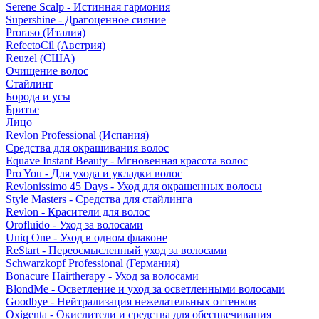
Serene Scalp - Истинная гармония
Supershine - Драгоценное сияние
Proraso (Италия)
RefectoCil (Австрия)
Reuzel (США)
Очищение волос
Стайлинг
Борода и усы
Бритье
Лицо
Revlon Professional (Испания)
Средства для окрашивания волос
Equave Instant Beauty - Мгновенная красота волос
Pro You - Для ухода и укладки волос
Revlonissimo 45 Days - Уход для окрашенных волосы
Style Masters - Средства для стайлинга
Revlon - Красители для волос
Orofluido - Уход за волосами
Uniq One - Уход в одном флаконе
ReStart - Переосмысленный уход за волосами
Schwarzkopf Professional (Германия)
Bonacure Hairtherapy - Уход за волосами
BlondMe - Осветление и уход за осветленными волосами
Goodbye - Нейтрализация нежелательных оттенков
Oxigenta - Окислители и средства для обесцвечивания