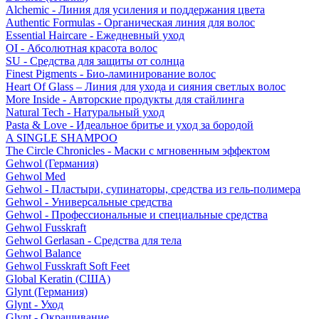
Alchemic - Линия для усиления и поддержания цвета
Authentic Formulas - Органическая линия для волос
Essential Haircare - Eжедневный уход
OI - Абсолютная красота волос
SU - Средства для защиты от солнца
Finest Pigments - Био-ламинирование волос
Heart Of Glass – Линия для ухода и сияния светлых волос
More Inside - Авторские продукты для стайлинга
Natural Tech - Натуральный уход
Pasta & Love - Идеальное бритье и уход за бородой
A SINGLE SHAMPOO
The Circle Chronicles - Маски с мгновенным эффектом
Gehwol (Германия)
Gehwol Med
Gehwol - Пластыри, супинаторы, средства из гель-полимера
Gehwol - Универсальные средства
Gehwol - Профессиональные и специальные средства
Gehwol Fusskraft
Gehwol Gerlasan - Средства для тела
Gehwol Balance
Gehwol Fusskraft Soft Feet
Global Keratin (США)
Glynt (Германия)
Glynt - Уход
Glynt - Окрашивание