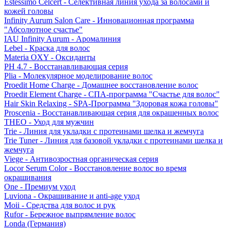
Estessimo Celcert - Селективная линия ухода за волосами и
кожей головы
Infinity Aurum Salon Care - Инновационная программа
"Абсолютное счастье"
IAU Infinity Aurum - Аромалиния
Lebel - Краска для волос
Materia OXY - Оксиданты
PH 4.7 - Восстанавливающая серия
Plia - Молекулярное моделирование волос
Proedit Home Charge - Домашнее восстановление волос
Proedit Element Charge - СПА-программа "Счастье для волос"
Hair Skin Relaxing - SPA-Программа "Здоровая кожа головы"
Proscenia - Восстанавливающая серия для окрашенных волос
THEO - Уход для мужчин
Trie - Линия для укладки с протеинами шелка и жемчуга
Trie Tuner - Линия для базовой укладки с протеинами шелка и
жемчуга
Viege - Антивозростная органическая серия
Locor Serum Color - Восстановление волос во время
окрашивания
One - Премиум уход
Luviona - Окрашивание и anti-age уход
Moii - Средства для волос и рук
Rufor - Бережное выпрямление волос
Londa (Германия)