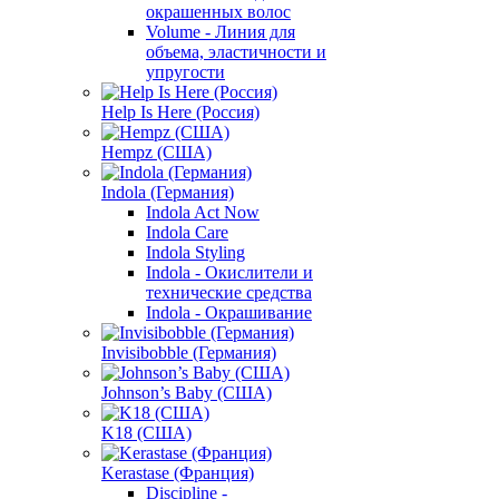
окрашенных волос
Volume - Линия для
объема, эластичности и
упругости
Help Is Here (Россия)
Hempz (США)
Indola (Германия)
Indola Act Now
Indola Care
Indola Styling
Indola - Окислители и
технические средства
Indola - Окрашивание
Invisibobble (Германия)
Johnson’s Baby (США)
K18 (США)
Kerastase (Франция)
Discipline -