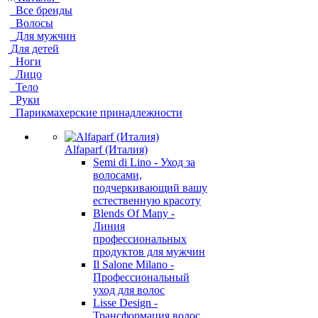
Все бренды
Волосы
Для мужчин
Для детей
Ноги
Лицо
Тело
Руки
Парикмахерские принадлежности
Alfaparf (Италия)
Semi di Lino - Уход за
волосами,
подчеркивающий вашу
естественную красоту
Blends Of Many -
Линия
профессиональных
продуктов для мужчин
Il Salone Milano -
Профессиональный
уход для волос
Lisse Design -
Трансформация волос