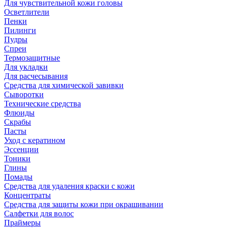
Для чувствительной кожи головы
Осветлители
Пенки
Пилинги
Пудры
Спреи
Термозащитные
Для укладки
Для расчесывания
Средства для химической завивки
Сыворотки
Технические средства
Флюиды
Скрабы
Пасты
Уход с кератином
Эссенции
Тоники
Глины
Помады
Средства для удаления краски с кожи
Концентраты
Средства для защиты кожи при окрашивании
Салфетки для волос
Праймеры