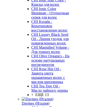
CHI Ionic Hair Color -
Краска для волос
CHI Ionic Color
Illuminate - Оттеночная
серия для волос
CHI Keratin -
Кератиновое
восстановление волос
CHI Luxury Black Seed
Oil - Линия уходов для
поврежденных волос
CHI Magnified Volume -
Для тонких волос
CHI Olive Organics - На
основе натуральных
ингредиентов
CHI Rose Hip Oil -
Защита цвета
окрашенных волос с
маслом шиповника
CHI Tea Tree Oil -
Масло чайного дерева
+ ЕЩЕ 13
Davines (Италия)