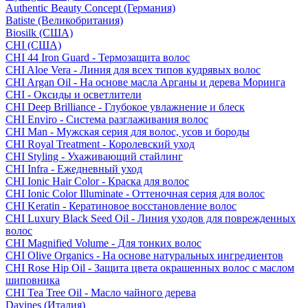
Authentic Beauty Concept (Германия)
Batiste (Великобритания)
Biosilk (США)
CHI (США)
CHI 44 Iron Guard - Термозащита волос
CHI Aloe Vera - Линия для всех типов кудрявых волос
CHI Argan Oil - На основе масла Арганы и дерева Моринга
CHI - Оксиды и осветлители
CHI Deep Brilliance - Глубокое увлажнение и блеск
CHI Enviro - Система разглаживания волос
CHI Man - Мужская серия для волос, усов и бороды
CHI Royal Treatment - Королевский уход
CHI Styling - Ухаживающий стайлинг
CHI Infra - Ежедневный уход
CHI Ionic Hair Color - Краска для волос
CHI Ionic Color Illuminate - Оттеночная серия для волос
CHI Keratin - Кератиновое восстановление волос
CHI Luxury Black Seed Oil - Линия уходов для поврежденных
волос
CHI Magnified Volume - Для тонких волос
CHI Olive Organics - На основе натуральных ингредиентов
CHI Rose Hip Oil - Защита цвета окрашенных волос с маслом
шиповника
CHI Tea Tree Oil - Масло чайного дерева
Davines (Италия)