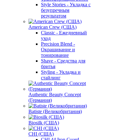
Style Stories - Укладка с
безупречным
результатом
American Crew (США)
Classic - Ежедневный
уход
Precision Blend -
Окрашивание и
тонирование
Shave - Средства для
бритья
Styling - Укладка и
стайлинг
Authentic Beauty Concept
(Германия)
Batiste (Великобритания)
Biosilk (США)
CHI (США)
CHI 44 Iron Guard -