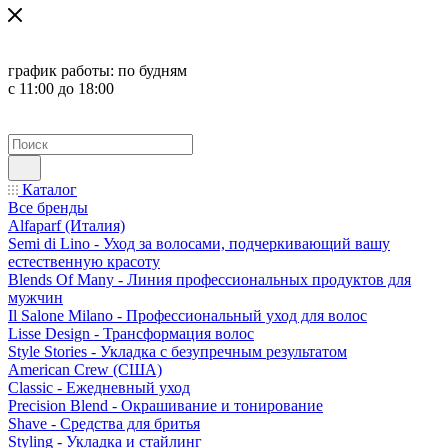
график работы:
по будням
с 11:00 до 18:00
Каталог
Все бренды
Alfaparf (Италия)
Semi di Lino - Уход за волосами, подчеркивающий вашу
естественную красоту
Blends Of Many - Линия профессиональных продуктов для
мужчин
Il Salone Milano - Профессиональный уход для волос
Lisse Design - Трансформация волос
Style Stories - Укладка с безупречным результатом
American Crew (США)
Classic - Ежедневный уход
Precision Blend - Окрашивание и тонирование
Shave - Средства для бритья
Styling - Укладка и стайлинг