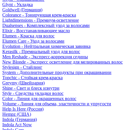
Glynt - Укладка
Goldwell (Германия)
Colorance - Тонирующая крем-краска
Lightdimensions - Премиум-осветление
Dualsenses - Комплексный уход за волосами
Elixir - Восстанавливающее масло
Elumen - Краска для волос
Elumen Care - Уход за волосами
Evolution - Нейтральная химическая завивка
Kerasilk - Премиальный уход для волос
Men Reshade - Экспресс-коррекция седины
New Blonde - Экспресс осветление для мелированных волос
Stylesign - Стайлинг
System - Дополнительные продукты при окрашивании
Topchic - Стойкая крем-краска
Greymy (Швейцария)
Shine - Свет и блеск изнутри
Style - Средства укладки волос
Color - Линия для окрашенных волос
Volume - Линия для объема, эластичности и упругости
Help Is Here (Россия)
Hempz (США)
Indola (Германия)
Indola Act Now
Indola Care