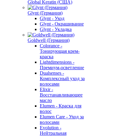
Global Keratin (США)
Glynt (Германия)
Glynt - Уход
Glynt - Окрашивание
Glynt - Укладка
Goldwell (Германия)
Colorance -
Тонирующая крем-
краска
Lightdimensions -
Премиум-осветление
Dualsenses -
Комплексный уход за
волосами
Elixir -
Восстанавливающее
масло
Elumen - Краска для
волос
Elumen Care - Уход за
волосами
Evolution -
Нейтральная