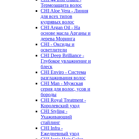
Термозащита волос
CHI Aloe Vera - Линия
для всех типов
кудрявых волос
CHI Argan Oil - На
основе масла Арганы и
дерева Моринга
CHI - Оксиды и
осветлители
CHI Deep Brilliance -
Глубокое увлажнение и
блеск
CHI Enviro - Система
разглаживания волос
CHI Man - Мужская
серия для волос, усов и
бороды
CHI Royal Treatment -
Королевский уход
CHI Styling -
Ухаживающий
стайлинг
CHI Infra -
Ежедневный уход