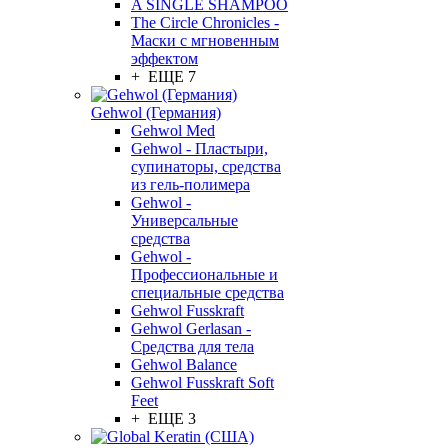
A SINGLE SHAMPOO
The Circle Chronicles -
Маски с мгновенным
эффектом
+ ЕЩЕ 7
Gehwol (Германия)
Gehwol Med
Gehwol - Пластыри,
супинаторы, средства
из гель-полимера
Gehwol -
Универсальные
средства
Gehwol -
Профессиональные и
специальные средства
Gehwol Fusskraft
Gehwol Gerlasan -
Средства для тела
Gehwol Balance
Gehwol Fusskraft Soft
Feet
+ ЕЩЕ 3