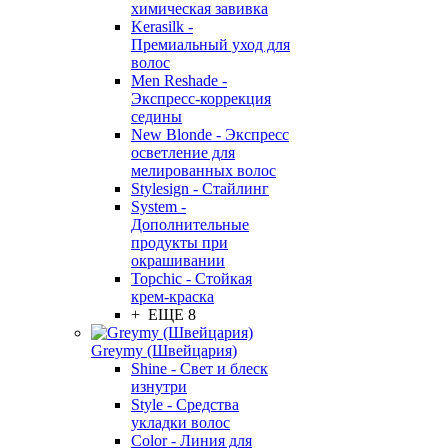
химическая завивка
Kerasilk -
Премиальный уход для
волос
Men Reshade -
Экспресс-коррекция
седины
New Blonde - Экспресс
осветление для
мелированных волос
Stylesign - Стайлинг
System -
Дополнительные
продукты при
окрашивании
Topchic - Стойкая
крем-краска
+ ЕЩЕ 8
Greymy (Швейцария)
Shine - Свет и блеск
изнутри
Style - Средства
укладки волос
Color - Линия для