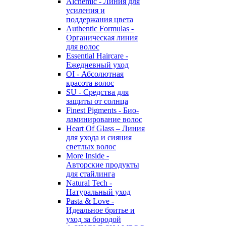
Alchemic - Линия для
усиления и
поддержания цвета
Authentic Formulas -
Органическая линия
для волос
Essential Haircare -
Eжедневный уход
OI - Абсолютная
красота волос
SU - Средства для
защиты от солнца
Finest Pigments - Био-
ламинирование волос
Heart Of Glass – Линия
для ухода и сияния
светлых волос
More Inside -
Авторские продукты
для стайлинга
Natural Tech -
Натуральный уход
Pasta & Love -
Идеальное бритье и
уход за бородой