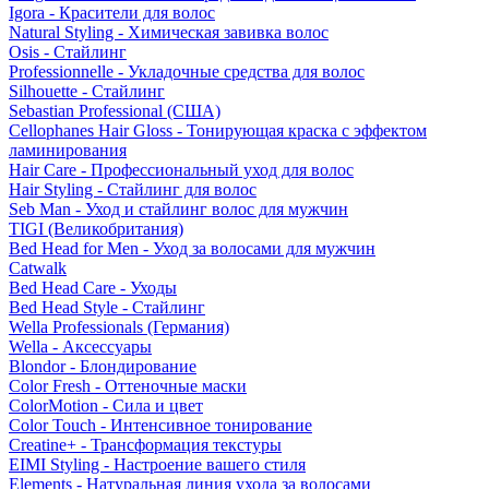
Igora - Красители для волос
Natural Styling - Химическая завивка волос
Osis - Стайлинг
Professionnelle - Укладочные средства для волос
Silhouette - Стайлинг
Sebastian Professional (США)
Cellophanes Hair Gloss - Тонирующая краска с эффектом
ламинирования
Hair Care - Профессиональный уход для волос
Hair Styling - Стайлинг для волос
Seb Man - Уход и стайлинг волос для мужчин
TIGI (Великобритания)
Bed Head for Men - Уход за волосами для мужчин
Catwalk
Bed Head Care - Уходы
Bed Head Style - Стайлинг
Wella Professionals (Германия)
Wella - Аксессуары
Blondor - Блондирование
Color Fresh - Оттеночные маски
ColorMotion - Сила и цвет
Color Touch - Интенсивное тонирование
Creatine+ - Трансформация текстуры
EIMI Styling - Настроение вашего стиля
Elements - Натуральная линия ухода за волосами