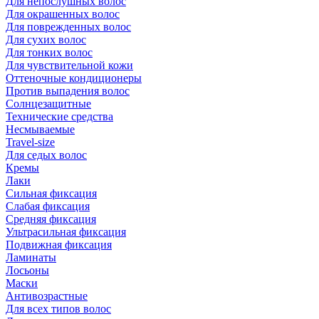
Для непослушных волос
Для окрашенных волос
Для поврежденных волос
Для сухих волос
Для тонких волос
Для чувствительной кожи
Оттеночные кондиционеры
Против выпадения волос
Солнцезащитные
Технические средства
Несмываемые
Travel-size
Для седых волос
Кремы
Лаки
Сильная фиксация
Слабая фиксация
Средняя фиксация
Ультрасильная фиксация
Подвижная фиксация
Ламинаты
Лосьоны
Маски
Антивозрастные
Для всех типов волос