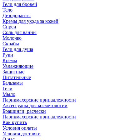
Гели для бровей
Тело
Дезодоранты
Кремы для ухода за кожей
Спреи
Соль для ванны
Молочко
Скрабы
Гели для душа
Руки
Кремы
Увлажняющие
Защитные
Питательные
Бальзамы
Гели
Мыло
Парикмахерские принадлежности
Аксессуары для косметологии
Брашинги, расчески
Парикмахерские принадлежности
Как купить
Условия оплаты
Условия доставки
О нас