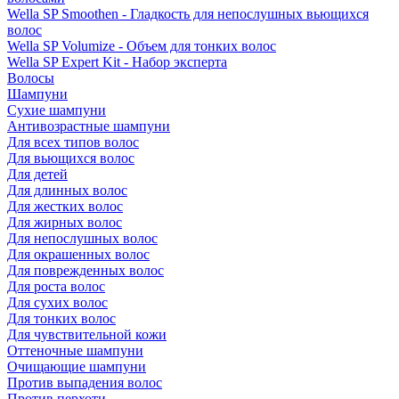
Wella SP Smoothen - Гладкость для непослушных вьющихся
волос
Wella SP Volumize - Объем для тонких волос
Wella SP Expert Kit - Набор эксперта
Волосы
Шампуни
Сухие шампуни
Антивозрастные шампуни
Для всех типов волос
Для вьющихся волос
Для детей
Для длинных волос
Для жестких волос
Для жирных волос
Для непослушных волос
Для окрашенных волос
Для поврежденных волос
Для роста волос
Для сухих волос
Для тонких волос
Для чувствительной кожи
Оттеночные шампуни
Очищающие шампуни
Против выпадения волос
Против перхоти