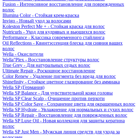
Fusion - Интенсивное восстановление для поврежденных
волос
Illumina Color - Стойкая крем-краска
Invigo - Новый уход за волосами
Koleston Perfect Me + - Стойкая краска для волос
Nutricurls - Уход для кудрявых и вьющихся волос
Performance - Классика современного стайлинга
Oil Reflections - Квинтэссенция блеска для сияния ваших
волос
Wella - Окислители
Wella°Plex - Восстановление структуры волос
True Grey - Для натуральных седых волос
Ultimate Repair - Роскошное восстановление
Color Renew - Удаление пигмента без вреда для волос
Shinefinity - Стойкое цветное глазирование без аммиака
Wella SP (Германия)
Wella SP Balance - Для чувствительной кожи головы
Wella SP Clear Scalp - Очищение против перхоти
Wella SP Color Save - Сохранение цвета для окрашенных волос
Wella SP Hydrate - Увлажнение для нормальных и сухих волос
Wella SP Repair - Восстановление для поврежденных волос
Wella SP Luxe Oil - Новая коллекция для защиты кератина
волос
Wella SP Just Men - Мужская линия средств для ухода за
волосами