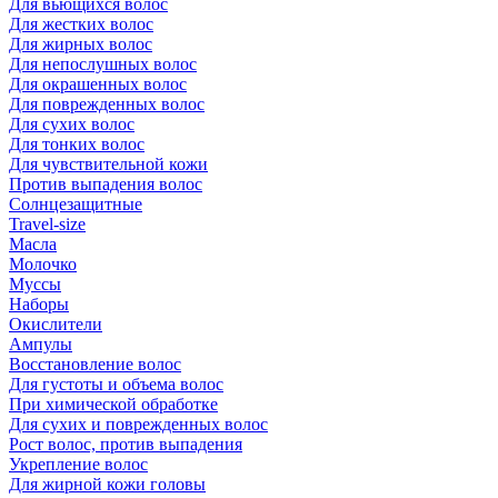
Для вьющихся волос
Для жестких волос
Для жирных волос
Для непослушных волос
Для окрашенных волос
Для поврежденных волос
Для сухих волос
Для тонких волос
Для чувствительной кожи
Против выпадения волос
Солнцезащитные
Travel-size
Масла
Молочко
Муссы
Наборы
Окислители
Ампулы
Восстановление волос
Для густоты и объема волос
При химической обработке
Для сухих и поврежденных волос
Рост волос, против выпадения
Укрепление волос
Для жирной кожи головы