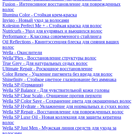
Fusion - Интенсивное восстановление для поврежденных
волос
Illumina Color - Стойкая крем-краска
Invigo - Новый уход за волосами
Koleston Perfect Me + - Стойкая краска для волос
Nutricurls - Уход для кудрявых и вьющихся волос
Performance - Классика современного стайлинга
Oil Reflections - Квинтэссенция блеска для сияния ваших
волос
Wella - Окислители
Wella°Plex - Восстановление структуры волос
True Grey - Для натуральных седых волос
Ultimate Repair - Роскошное восстановление
Color Renew - Удаление пигмента без вреда для волос
Shinefinity - Стойкое цветное глазирование без аммиака
Wella SP (Германия)
Wella SP Balance - Для чувствительной кожи головы
Wella SP Clear Scalp - Очищение против перхоти
Wella SP Color Save - Сохранение цвета для окрашенных волос
Wella SP Hydrate - Увлажнение для нормальных и сухих волос
Wella SP Repair - Восстановление для поврежденных волос
Wella SP Luxe Oil - Новая коллекция для защиты кератина
волос
Wella SP Just Men - Мужская линия средств для ухода за
волосами