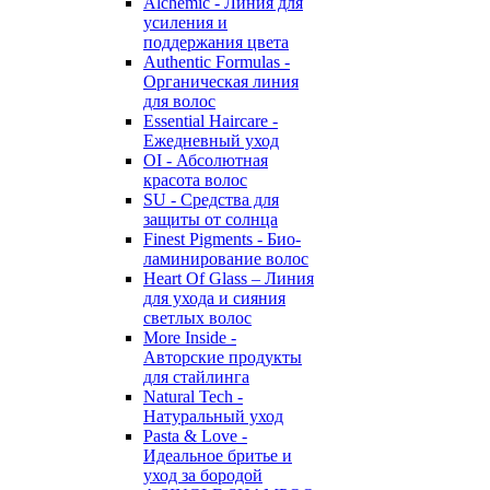
Alchemic - Линия для
усиления и
поддержания цвета
Authentic Formulas -
Органическая линия
для волос
Essential Haircare -
Eжедневный уход
OI - Абсолютная
красота волос
SU - Средства для
защиты от солнца
Finest Pigments - Био-
ламинирование волос
Heart Of Glass – Линия
для ухода и сияния
светлых волос
More Inside -
Авторские продукты
для стайлинга
Natural Tech -
Натуральный уход
Pasta & Love -
Идеальное бритье и
уход за бородой