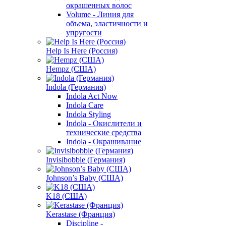
окрашенных волос
Volume - Линия для
объема, эластичности и
упругости
Help Is Here (Россия)
Hempz (США)
Indola (Германия)
Indola Act Now
Indola Care
Indola Styling
Indola - Окислители и
технические средства
Indola - Окрашивание
Invisibobble (Германия)
Johnson’s Baby (США)
K18 (США)
Kerastase (Франция)
Discipline -