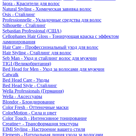
Igora - Красители для волос
Natural Styling - Химическая завивка волос
Osis - Стайлинг
Professionnelle - Укладочные средства для волос
Silhouette - Стайлинг
Sebastian Professional (США)
Cellophanes Hair Gloss - Тонирующая краска с эффектом
ламинирования
Hair Care - Профессиональный уход для волос
Hair Styling - Стайлинг для волос
Seb Man - Уход и стайлинг волос для мужчин
TIGI (Великобритания)
Bed Head for Men - Уход за волосами для мужчин
Catwalk
Bed Head Care - Уходы
Bed Head Style - Стайлинг
Wella Professionals (Германия)
Wella - Аксессуары
Blondor - Блондирование
Color Fresh - Оттеночные маски
ColorMotion - Сила и цвет
Color Touch - Интенсивное тонирование
Creatine+ - Трансформация текстуры
EIMI Styling - Настроение вашего стиля
Elements - Натуральная линия ухода за волосами