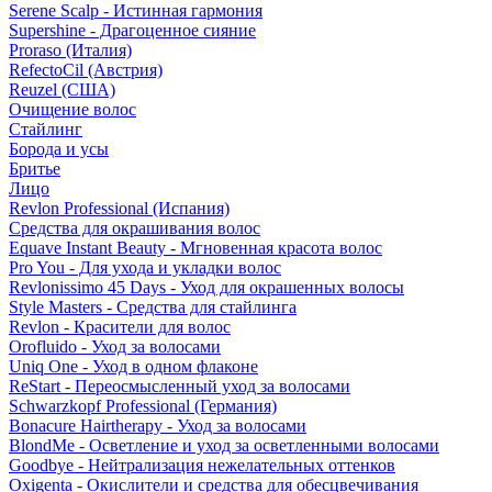
Serene Scalp - Истинная гармония
Supershine - Драгоценное сияние
Proraso (Италия)
RefectoCil (Австрия)
Reuzel (США)
Очищение волос
Стайлинг
Борода и усы
Бритье
Лицо
Revlon Professional (Испания)
Средства для окрашивания волос
Equave Instant Beauty - Мгновенная красота волос
Pro You - Для ухода и укладки волос
Revlonissimo 45 Days - Уход для окрашенных волосы
Style Masters - Средства для стайлинга
Revlon - Красители для волос
Orofluido - Уход за волосами
Uniq One - Уход в одном флаконе
ReStart - Переосмысленный уход за волосами
Schwarzkopf Professional (Германия)
Bonacure Hairtherapy - Уход за волосами
BlondMe - Осветление и уход за осветленными волосами
Goodbye - Нейтрализация нежелательных оттенков
Oxigenta - Окислители и средства для обесцвечивания