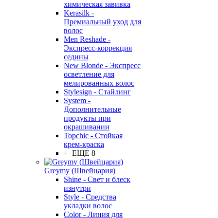
химическая завивка
Kerasilk -
Премиальный уход для
волос
Men Reshade -
Экспресс-коррекция
седины
New Blonde - Экспресс
осветление для
мелированных волос
Stylesign - Стайлинг
System -
Дополнительные
продукты при
окрашивании
Topchic - Стойкая
крем-краска
+ ЕЩЕ 8
Greymy (Швейцария)
Shine - Свет и блеск
изнутри
Style - Средства
укладки волос
Color - Линия для