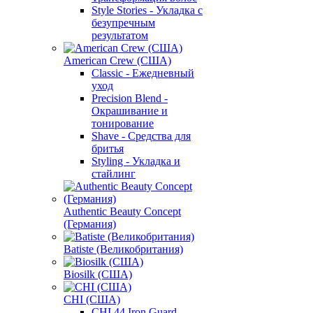
Style Stories - Укладка с
безупречным
результатом
American Crew (США)
Classic - Ежедневный
уход
Precision Blend -
Окрашивание и
тонирование
Shave - Средства для
бритья
Styling - Укладка и
стайлинг
Authentic Beauty Concept
(Германия)
Batiste (Великобритания)
Biosilk (США)
CHI (США)
CHI 44 Iron Guard -