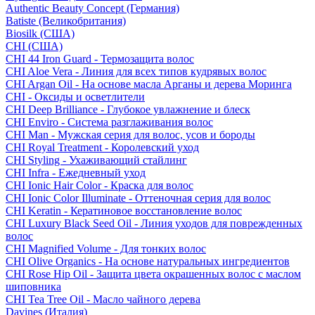
Authentic Beauty Concept (Германия)
Batiste (Великобритания)
Biosilk (США)
CHI (США)
CHI 44 Iron Guard - Термозащита волос
CHI Aloe Vera - Линия для всех типов кудрявых волос
CHI Argan Oil - На основе масла Арганы и дерева Моринга
CHI - Оксиды и осветлители
CHI Deep Brilliance - Глубокое увлажнение и блеск
CHI Enviro - Система разглаживания волос
CHI Man - Мужская серия для волос, усов и бороды
CHI Royal Treatment - Королевский уход
CHI Styling - Ухаживающий стайлинг
CHI Infra - Ежедневный уход
CHI Ionic Hair Color - Краска для волос
CHI Ionic Color Illuminate - Оттеночная серия для волос
CHI Keratin - Кератиновое восстановление волос
CHI Luxury Black Seed Oil - Линия уходов для поврежденных
волос
CHI Magnified Volume - Для тонких волос
CHI Olive Organics - На основе натуральных ингредиентов
CHI Rose Hip Oil - Защита цвета окрашенных волос с маслом
шиповника
CHI Tea Tree Oil - Масло чайного дерева
Davines (Италия)