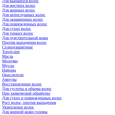
Для вьющихся волос
Для жестких волос
Для жирных волос
Для непослушных волос
Для окрашенных волос
Для поврежденных волос
Для сухих волос
Для тонких волос
Для чувствительной кожи
Против выпадения волос
Солнцезащитные
Travel-size
Масла
Молочко
Муссы
Наборы
Окислители
Ампулы
Восстановление волос
Для густоты и объема волос
При химической обработке
Для сухих и поврежденных волос
Рост волос, против выпадения
Укрепление волос
Для жирной кожи головы