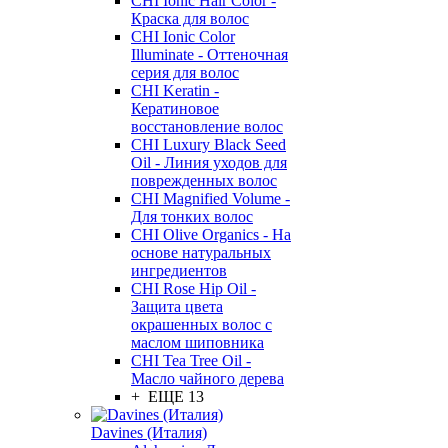
CHI Ionic Hair Color -
Краска для волос
CHI Ionic Color
Illuminate - Оттеночная
серия для волос
CHI Keratin -
Кератиновое
восстановление волос
CHI Luxury Black Seed
Oil - Линия уходов для
поврежденных волос
CHI Magnified Volume -
Для тонких волос
CHI Olive Organics - На
основе натуральных
ингредиентов
CHI Rose Hip Oil -
Защита цвета
окрашенных волос с
маслом шиповника
CHI Tea Tree Oil -
Масло чайного дерева
+ ЕЩЕ 13
Davines (Италия)