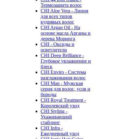
Термозащита волос
CHI Aloe Vera - Линия
для всех типов
кудрявых волос
CHI Argan Oil - На
основе масла Арганы и
дерева Моринга
CHI - Оксиды и
осветлители
CHI Deep Brilliance -
Глубокое увлажнение и
блеск
CHI Enviro - Система
разглаживания волос
CHI Man - Мужская
серия для волос, усов и
бороды
CHI Royal Treatment -
Королевский уход
CHI Styling -
Ухаживающий
стайлинг
CHI Infra -
Ежедневный уход