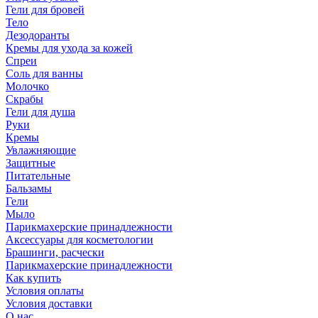
Гели для бровей
Тело
Дезодоранты
Кремы для ухода за кожей
Спреи
Соль для ванны
Молочко
Скрабы
Гели для душа
Руки
Кремы
Увлажняющие
Защитные
Питательные
Бальзамы
Гели
Мыло
Парикмахерские принадлежности
Аксессуары для косметологии
Брашинги, расчески
Парикмахерские принадлежности
Как купить
Условия оплаты
Условия доставки
О нас