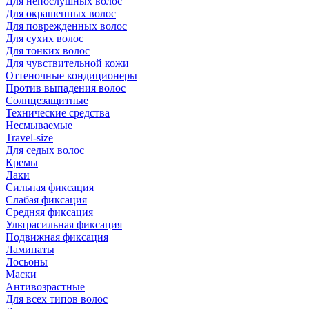
Для непослушных волос
Для окрашенных волос
Для поврежденных волос
Для сухих волос
Для тонких волос
Для чувствительной кожи
Оттеночные кондиционеры
Против выпадения волос
Солнцезащитные
Технические средства
Несмываемые
Travel-size
Для седых волос
Кремы
Лаки
Сильная фиксация
Слабая фиксация
Средняя фиксация
Ультрасильная фиксация
Подвижная фиксация
Ламинаты
Лосьоны
Маски
Антивозрастные
Для всех типов волос