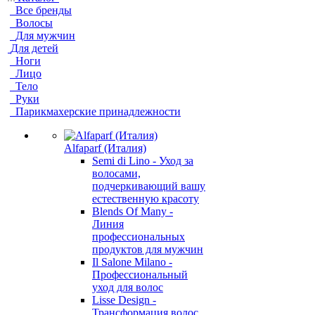
Все бренды
Волосы
Для мужчин
Для детей
Ноги
Лицо
Тело
Руки
Парикмахерские принадлежности
Alfaparf (Италия)
Semi di Lino - Уход за
волосами,
подчеркивающий вашу
естественную красоту
Blends Of Many -
Линия
профессиональных
продуктов для мужчин
Il Salone Milano -
Профессиональный
уход для волос
Lisse Design -
Трансформация волос