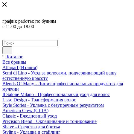
график работы:
по будням
с 11:00 до 18:00
Каталог
Все бренды
Alfaparf (Италия)
Semi di Lino - Уход за волосами, подчеркивающий вашу
естественную красоту
Blends Of Many - Линия профессиональных продуктов для
мужчин
Il Salone Milano - Профессиональный уход для волос
Lisse Design - Трансформация волос
Style Stories - Укладка с безупречным результатом
American Crew (США)
Classic - Ежедневный уход
Precision Blend - Окрашивание и тонирование
Shave - Средства для бритья
Styling - Укладка и стайлинг