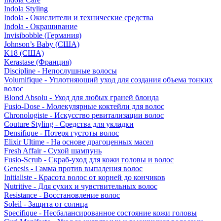
Indola Styling
Indola - Окислители и технические средства
Indola - Окрашивание
Invisibobble (Германия)
Johnson’s Baby (США)
K18 (США)
Kerastase (Франция)
Discipline - Непослушные волосы
Volumifique - Уплотняющий уход для создания объема тонких
волос
Blond Absolu - Уход для любых граней блонда
Fusio-Dose - Молекулярные коктейли для волос
Chronologiste - Искусство ревитализации волос
Couture Styling - Средства для укладки
Densifique - Потеря густоты волос
Elixir Ultime - На основе драгоценных масел
Fresh Affair - Сухой шампунь
Fusio-Scrub - Скраб-уход для кожи головы и волос
Genesis - Гамма против выпадения волос
Initialiste - Красота волос от корней до кончиков
Nutritive - Для сухих и чувствительных волос
Resistance - Восстановление волос
Soleil - Защита от солнца
Specifique - Несбалансированное состояние кожи головы