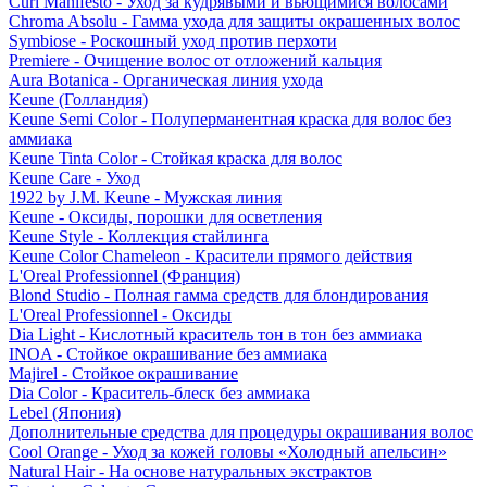
Curl Manifesto - Уход за кудрявыми и вьющимися волосами
Chroma Absolu - Гамма ухода для защиты окрашенных волос
Symbiose - Роскошный уход против перхоти
Premiere - Очищение волос от отложений кальция
Aura Botanica - Органическая линия ухода
Keune (Голландия)
Keune Semi Color - Полуперманентная краска для волос без
аммиака
Keune Tinta Color - Стойкая краска для волос
Keune Care - Уход
1922 by J.M. Keune - Мужская линия
Keune - Оксиды, порошки для осветления
Keune Style - Коллекция стайлинга
Keune Color Chameleon - Красители прямого действия
L'Oreal Professionnel (Франция)
Blond Studio - Полная гамма средств для блондирования
L'Oreal Professionnel - Оксиды
Dia Light - Кислотный краситель тон в тон без аммиака
INOA - Стойкое окрашивание без аммиака
Majirel - Стойкое окрашивание
Dia Color - Краситель-блеск без аммиака
Lebel (Япония)
Дополнительные средства для процедуры окрашивания волос
Cool Orange - Уход за кожей головы «Холодный апельсин»
Natural Hair - На основе натуральных экстрактов