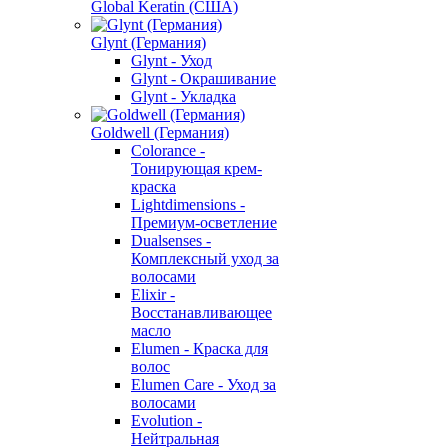
Global Keratin (США)
Glynt (Германия)
Glynt - Уход
Glynt - Окрашивание
Glynt - Укладка
Goldwell (Германия)
Colorance -
Тонирующая крем-
краска
Lightdimensions -
Премиум-осветление
Dualsenses -
Комплексный уход за
волосами
Elixir -
Восстанавливающее
масло
Elumen - Краска для
волос
Elumen Care - Уход за
волосами
Evolution -
Нейтральная