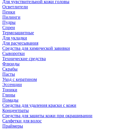
Для чувствительной кожи головы
Осветлители
Пенки
Пилинги
Пудры
Спреи
Термозащитные
Для укладки
Для расчесывания
Средства для химической завивки
Сыворотки
Технические средства
Флюиды
Скрабы
Пасты
Уход с кератином
Эссенции
Тоники
Глины
Помады
Средства для удаления краски с кожи
Концентраты
Средства для защиты кожи при окрашивании
Салфетки для волос
Праймеры