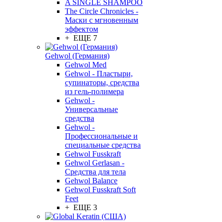
A SINGLE SHAMPOO
The Circle Chronicles -
Маски с мгновенным
эффектом
+ ЕЩЕ 7
Gehwol (Германия)
Gehwol Med
Gehwol - Пластыри,
супинаторы, средства
из гель-полимера
Gehwol -
Универсальные
средства
Gehwol -
Профессиональные и
специальные средства
Gehwol Fusskraft
Gehwol Gerlasan -
Средства для тела
Gehwol Balance
Gehwol Fusskraft Soft
Feet
+ ЕЩЕ 3