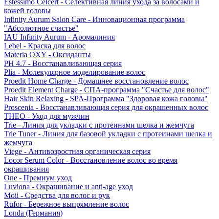
Estessimo Celcert - Селективная линия ухода за волосами и
кожей головы
Infinity Aurum Salon Care - Инновационная программа
"Абсолютное счастье"
IAU Infinity Aurum - Аромалиния
Lebel - Краска для волос
Materia OXY - Оксиданты
PH 4.7 - Восстанавливающая серия
Plia - Молекулярное моделирование волос
Proedit Home Charge - Домашнее восстановление волос
Proedit Element Charge - СПА-программа "Счастье для волос"
Hair Skin Relaxing - SPA-Программа "Здоровая кожа головы"
Proscenia - Восстанавливающая серия для окрашенных волос
THEO - Уход для мужчин
Trie - Линия для укладки с протеинами шелка и жемчуга
Trie Tuner - Линия для базовой укладки с протеинами шелка и
жемчуга
Viege - Антивозростная органическая серия
Locor Serum Color - Восстановление волос во время
окрашивания
One - Премиум уход
Luviona - Окрашивание и anti-age уход
Moii - Средства для волос и рук
Rufor - Бережное выпрямление волос
Londa (Германия)