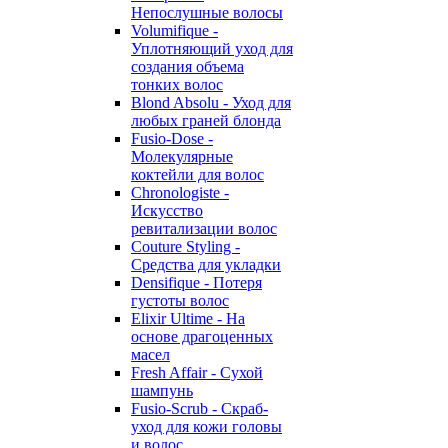
Непослушные волосы
Volumifique -
Уплотняющий уход для
создания объема
тонких волос
Blond Absolu - Уход для
любых граней блонда
Fusio-Dose -
Молекулярные
коктейли для волос
Chronologiste -
Искусство
ревитализации волос
Couture Styling -
Средства для укладки
Densifique - Потеря
густоты волос
Elixir Ultime - На
основе драгоценных
масел
Fresh Affair - Сухой
шампунь
Fusio-Scrub - Скраб-
уход для кожи головы
и волос