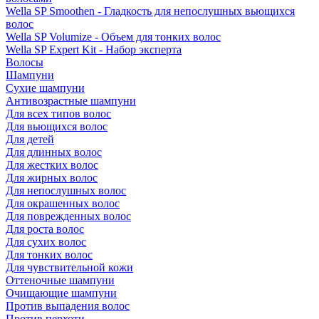
Wella SP Smoothen - Гладкость для непослушных вьющихся
волос
Wella SP Volumize - Объем для тонких волос
Wella SP Expert Kit - Набор эксперта
Волосы
Шампуни
Сухие шампуни
Антивозрастные шампуни
Для всех типов волос
Для вьющихся волос
Для детей
Для длинных волос
Для жестких волос
Для жирных волос
Для непослушных волос
Для окрашенных волос
Для поврежденных волос
Для роста волос
Для сухих волос
Для тонких волос
Для чувствительной кожи
Оттеночные шампуни
Очищающие шампуни
Против выпадения волос
Против перхоти