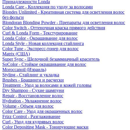
Принадлежности Londa
Londa Care - Коллекция по уходу за волосами
Blondes Unlimited - Креативная система для осветления волос
без фольги
Blondoran Blonding Powder - Препараты для осветления волос
Color Switch - Оттеночная краска прямого действия
Curl & Londa Form - Текстурирование
Londa Color - Окрашивание для волос
Londa Style - Новая коллекция стайлинга
Color Tune - Экспресс-тонер для волос
Matrix (США)
Super Sync - Щелочной безаммиачный краситель
SoColor - Стойкое окрашивание для волос
Moroccanoil (Израиль)
Styling - Стайлинг и укладка
Brushes - Брашинги и расчески
Treatment - Уход за волосами и кожей головы
Dry Shampoo - Сухие шампуни
Repair - Восстановление волос
Hydration - Увлажнение волос
Volume - Объем для волос
Color Care - Уход для окрашенных волос
Frizz Control - Разглаживание
Curl - Уход для кудрявых волос
Color Depositing Mask - Тонирующие маски