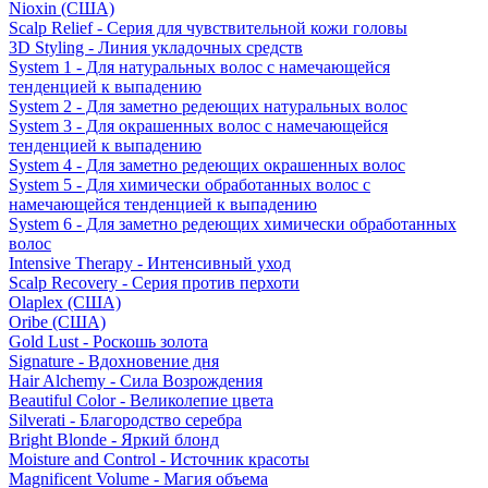
Nioxin (США)
Scalp Relief - Серия для чувствительной кожи головы
3D Styling - Линия укладочных средств
System 1 - Для натуральных волос с намечающейся
тенденцией к выпадению
System 2 - Для заметно редеющих натуральных волос
System 3 - Для окрашенных волос с намечающейся
тенденцией к выпадению
System 4 - Для заметно редеющих окрашенных волос
System 5 - Для химически обработанных волос с
намечающейся тенденцией к выпадению
System 6 - Для заметно редеющих химически обработанных
волос
Intensive Therapy - Интенсивный уход
Scalp Recovery - Серия против перхоти
Olaplex (США)
Oribe (США)
Gold Lust - Роскошь золота
Signature - Вдохновение дня
Hair Alchemy - Сила Возрождения
Beautiful Color - Великолепие цвета
Silverati - Благородство серебра
Bright Blonde - Яркий блонд
Moisture and Control - Источник красоты
Magnificent Volume - Магия объема