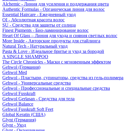
Alchemic - Линия для усиления и поддержания цвета
Authentic Formulas - Органическая линия для волос
Essential Haircare - Eжедневный уход
OI - Абсолютная красота волос
SU - Средства для защиты от солнца
Finest Pigments - Био-ламинирование волос
Heart Of Glass – Линия для ухода и сияния светлых волос
More Inside - Авторские продукты для стайлинга
Natural Tech - Натуральный уход
Pasta & Love - Идеальное бритье и уход за бородой
A SINGLE SHAMPOO
The Circle Chronicles - Маски с мгновенным эффектом
Gehwol (Германия)
Gehwol Med
Gehwol - Пластыри, супинаторы, средства из гель-полимера
Gehwol - Универсальные средства
Gehwol - Профессиональные и специальные средства
Gehwol Fusskraft
Gehwol Gerlasan - Средства для тела
Gehwol Balance
Gehwol Fusskraft Soft Feet
Global Keratin (США)
Glynt (Германия)
Glynt - Уход
Glynt - Окрашивание