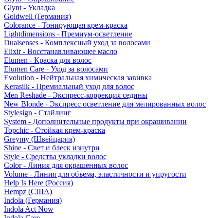
Glynt - Укладка
Goldwell (Германия)
Colorance - Тонирующая крем-краска
Lightdimensions - Премиум-осветление
Dualsenses - Комплексный уход за волосами
Elixir - Восстанавливающее масло
Elumen - Краска для волос
Elumen Care - Уход за волосами
Evolution - Нейтральная химическая завивка
Kerasilk - Премиальный уход для волос
Men Reshade - Экспресс-коррекция седины
New Blonde - Экспресс осветление для мелированных волос
Stylesign - Стайлинг
System - Дополнительные продукты при окрашивании
Topchic - Стойкая крем-краска
Greymy (Швейцария)
Shine - Свет и блеск изнутри
Style - Средства укладки волос
Color - Линия для окрашенных волос
Volume - Линия для объема, эластичности и упругости
Help Is Here (Россия)
Hempz (США)
Indola (Германия)
Indola Act Now
Indola Care