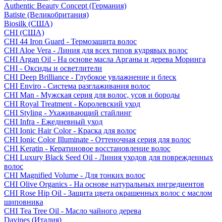
Authentic Beauty Concept (Германия)
Batiste (Великобритания)
Biosilk (США)
CHI (США)
CHI 44 Iron Guard - Термозащита волос
CHI Aloe Vera - Линия для всех типов кудрявых волос
CHI Argan Oil - На основе масла Арганы и дерева Моринга
CHI - Оксиды и осветлители
CHI Deep Brilliance - Глубокое увлажнение и блеск
CHI Enviro - Система разглаживания волос
CHI Man - Мужская серия для волос, усов и бороды
CHI Royal Treatment - Королевский уход
CHI Styling - Ухаживающий стайлинг
CHI Infra - Ежедневный уход
CHI Ionic Hair Color - Краска для волос
CHI Ionic Color Illuminate - Оттеночная серия для волос
CHI Keratin - Кератиновое восстановление волос
CHI Luxury Black Seed Oil - Линия уходов для поврежденных
волос
CHI Magnified Volume - Для тонких волос
CHI Olive Organics - На основе натуральных ингредиентов
CHI Rose Hip Oil - Защита цвета окрашенных волос с маслом
шиповника
CHI Tea Tree Oil - Масло чайного дерева
Davines (Италия)