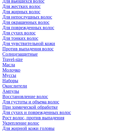
Для вьющихся волос
Для жестких волос
Для жирных волос
Для непослушных волос
Для окрашенных волос
Для поврежденных волос
Для сухих волос
Для тонких волос
Для чувствительной кожи
Против выпадения волос
Солнцезащитные
Travel-size
Масла
Молочко
Муссы
Наборы
Окислители
Ампулы
Восстановление волос
Для густоты и объема волос
При химической обработке
Для сухих и поврежденных волос
Рост волос, против выпадения
Укрепление волос
Для жирной кожи головы