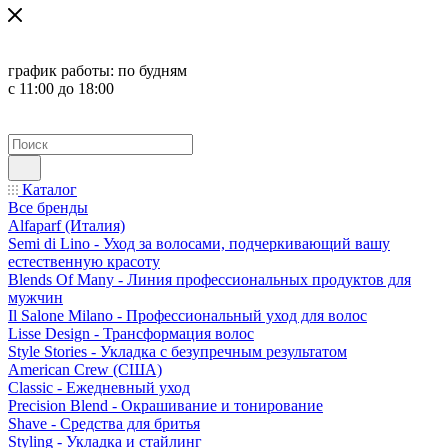
график работы:
по будням
с 11:00 до 18:00
Каталог
Все бренды
Alfaparf (Италия)
Semi di Lino - Уход за волосами, подчеркивающий вашу
естественную красоту
Blends Of Many - Линия профессиональных продуктов для
мужчин
Il Salone Milano - Профессиональный уход для волос
Lisse Design - Трансформация волос
Style Stories - Укладка с безупречным результатом
American Crew (США)
Classic - Ежедневный уход
Precision Blend - Окрашивание и тонирование
Shave - Средства для бритья
Styling - Укладка и стайлинг