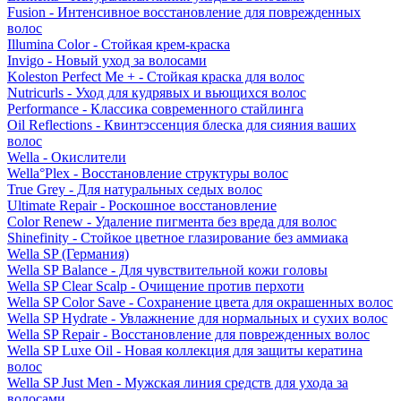
Fusion - Интенсивное восстановление для поврежденных
волос
Illumina Color - Стойкая крем-краска
Invigo - Новый уход за волосами
Koleston Perfect Me + - Стойкая краска для волос
Nutricurls - Уход для кудрявых и вьющихся волос
Performance - Классика современного стайлинга
Oil Reflections - Квинтэссенция блеска для сияния ваших
волос
Wella - Окислители
Wella°Plex - Восстановление структуры волос
True Grey - Для натуральных седых волос
Ultimate Repair - Роскошное восстановление
Color Renew - Удаление пигмента без вреда для волос
Shinefinity - Стойкое цветное глазирование без аммиака
Wella SP (Германия)
Wella SP Balance - Для чувствительной кожи головы
Wella SP Clear Scalp - Очищение против перхоти
Wella SP Color Save - Сохранение цвета для окрашенных волос
Wella SP Hydrate - Увлажнение для нормальных и сухих волос
Wella SP Repair - Восстановление для поврежденных волос
Wella SP Luxe Oil - Новая коллекция для защиты кератина
волос
Wella SP Just Men - Мужская линия средств для ухода за
волосами