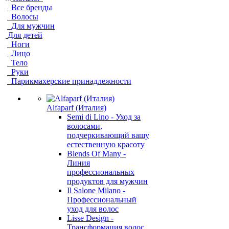
Все бренды
Волосы
Для мужчин
Для детей
Ноги
Лицо
Тело
Руки
Парикмахерские принадлежности
Alfaparf (Италия)
Semi di Lino - Уход за
волосами,
подчеркивающий вашу
естественную красоту
Blends Of Many -
Линия
профессиональных
продуктов для мужчин
Il Salone Milano -
Профессиональный
уход для волос
Lisse Design -
Трансформация волос