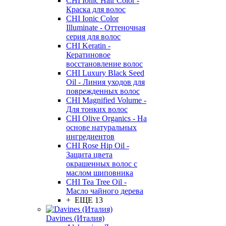
CHI Ionic Hair Color -
Краска для волос
CHI Ionic Color
Illuminate - Оттеночная
серия для волос
CHI Keratin -
Кератиновое
восстановление волос
CHI Luxury Black Seed
Oil - Линия уходов для
поврежденных волос
CHI Magnified Volume -
Для тонких волос
CHI Olive Organics - На
основе натуральных
ингредиентов
CHI Rose Hip Oil -
Защита цвета
окрашенных волос с
маслом шиповника
CHI Tea Tree Oil -
Масло чайного дерева
+ ЕЩЕ 13
Davines (Италия)