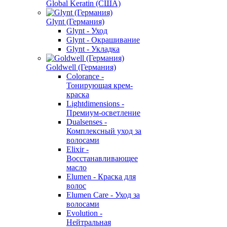
Global Keratin (США)
Glynt (Германия)
Glynt - Уход
Glynt - Окрашивание
Glynt - Укладка
Goldwell (Германия)
Colorance -
Тонирующая крем-
краска
Lightdimensions -
Премиум-осветление
Dualsenses -
Комплексный уход за
волосами
Elixir -
Восстанавливающее
масло
Elumen - Краска для
волос
Elumen Care - Уход за
волосами
Evolution -
Нейтральная