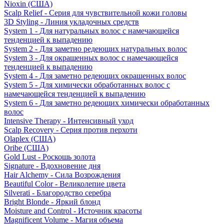
Nioxin (США)
Scalp Relief - Серия для чувствительной кожи головы
3D Styling - Линия укладочных средств
System 1 - Для натуральных волос с намечающейся
тенденцией к выпадению
System 2 - Для заметно редеющих натуральных волос
System 3 - Для окрашенных волос с намечающейся
тенденцией к выпадению
System 4 - Для заметно редеющих окрашенных волос
System 5 - Для химически обработанных волос с
намечающейся тенденцией к выпадению
System 6 - Для заметно редеющих химически обработанных
волос
Intensive Therapy - Интенсивный уход
Scalp Recovery - Серия против перхоти
Olaplex (США)
Oribe (США)
Gold Lust - Роскошь золота
Signature - Вдохновение дня
Hair Alchemy - Сила Возрождения
Beautiful Color - Великолепие цвета
Silverati - Благородство серебра
Bright Blonde - Яркий блонд
Moisture and Control - Источник красоты
Magnificent Volume - Магия объема