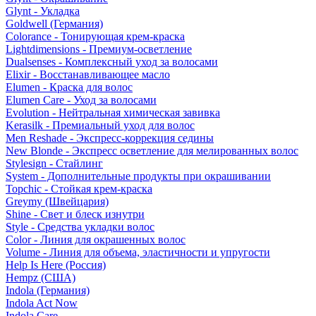
Glynt - Укладка
Goldwell (Германия)
Colorance - Тонирующая крем-краска
Lightdimensions - Премиум-осветление
Dualsenses - Комплексный уход за волосами
Elixir - Восстанавливающее масло
Elumen - Краска для волос
Elumen Care - Уход за волосами
Evolution - Нейтральная химическая завивка
Kerasilk - Премиальный уход для волос
Men Reshade - Экспресс-коррекция седины
New Blonde - Экспресс осветление для мелированных волос
Stylesign - Стайлинг
System - Дополнительные продукты при окрашивании
Topchic - Стойкая крем-краска
Greymy (Швейцария)
Shine - Свет и блеск изнутри
Style - Средства укладки волос
Color - Линия для окрашенных волос
Volume - Линия для объема, эластичности и упругости
Help Is Here (Россия)
Hempz (США)
Indola (Германия)
Indola Act Now
Indola Care