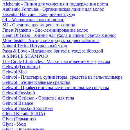
Alchemic - Линия для усиления и поддержания цвета
Authentic Formulas - Органическая линия для волос
Essential Haircare - Eжедневный уход
OI - Абсолютная красота волос
SU - Средства для защиты от солнца
Finest Pigments - Био-ламинирование волос
Heart Of Glass – Линия для ухода и сияния светлых волос
More Inside - Авторские продукты для стайлинга
Natural Tech - Натуральный уход
Pasta & Love - Идеальное бритье и уход за бородой
A SINGLE SHAMPOO
The Circle Chronicles - Маски с мгновенным эффектом
Gehwol (Германия)
Gehwol Med
Gehwol - Пластыри, супинаторы, средства из гель-полимера
Gehwol - Универсальные средства
Gehwol - Профессиональные и специальные средства
Gehwol Fusskraft
Gehwol Gerlasan - Средства для тела
Gehwol Balance
Gehwol Fusskraft Soft Feet
Global Keratin (США)
Glynt (Германия)
Glynt - Уход
Glynt - Окрашивание