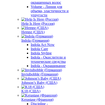
окрашенных волос
Volume - Линия для
объема, эластичности и
упругости
Help Is Here (Россия)
Hempz (США)
Indola (Германия)
Indola Act Now
Indola Care
Indola Styling
Indola - Окислители и
технические средства
Indola - Окрашивание
Invisibobble (Германия)
Johnson’s Baby (США)
K18 (США)
Kerastase (Франция)
Discipline -