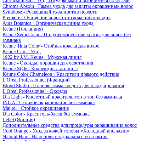
Curl Manifesto - Уход за кудрявыми и вьющимися волосами
Chroma Absolu - Гамма ухода для защиты окрашенных волос
Symbiose - Роскошный уход против перхоти
Premiere - Очищение волос от отложений кальция
Aura Botanica - Органическая линия ухода
Keune (Голландия)
Keune Semi Color - Полуперманентная краска для волос без
аммиака
Keune Tinta Color - Стойкая краска для волос
Keune Care - Уход
1922 by J.M. Keune - Мужская линия
Keune - Оксиды, порошки для осветления
Keune Style - Коллекция стайлинга
Keune Color Chameleon - Красители прямого действия
L'Oreal Professionnel (Франция)
Blond Studio - Полная гамма средств для блондирования
L'Oreal Professionnel - Оксиды
Dia Light - Кислотный краситель тон в тон без аммиака
INOA - Стойкое окрашивание без аммиака
Majirel - Стойкое окрашивание
Dia Color - Краситель-блеск без аммиака
Lebel (Япония)
Дополнительные средства для процедуры окрашивания волос
Cool Orange - Уход за кожей головы «Холодный апельсин»
Natural Hair - На основе натуральных экстрактов