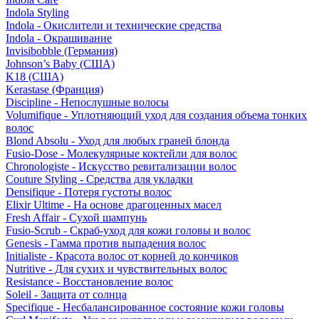
Indola Styling
Indola - Окислители и технические средства
Indola - Окрашивание
Invisibobble (Германия)
Johnson’s Baby (США)
K18 (США)
Kerastase (Франция)
Discipline - Непослушные волосы
Volumifique - Уплотняющий уход для создания объема тонких
волос
Blond Absolu - Уход для любых граней блонда
Fusio-Dose - Молекулярные коктейли для волос
Chronologiste - Искусство ревитализации волос
Couture Styling - Средства для укладки
Densifique - Потеря густоты волос
Elixir Ultime - На основе драгоценных масел
Fresh Affair - Сухой шампунь
Fusio-Scrub - Скраб-уход для кожи головы и волос
Genesis - Гамма против выпадения волос
Initialiste - Красота волос от корней до кончиков
Nutritive - Для сухих и чувствительных волос
Resistance - Восстановление волос
Soleil - Защита от солнца
Specifique - Несбалансированное состояние кожи головы