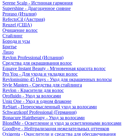
Serene Scalp - Истинная гармония
Supershine - Драгоценное сияние
Proraso (Италия)
RefectoCil (Австрия)
Reuzel (США)
Очищение волос
Стайлинг
Борода и усы
Бритье
Лицо
Revlon Professional (Испания)
Средства для окрашивания волос
Equave Instant Beauty - Мгновенная красота волос
Pro You - Для ухода и укладки волос
Revlonissimo 45 Days - Уход для окрашенных волосы
Style Masters - Средства для стайлинга
Revlon - Красители для волос
Orofluido - Уход за волосами
Uniq One - Уход в одном флаконе
ReStart - Переосмысленный уход за волосами
Schwarzkopf Professional (Германия)
Bonacure Hairtherapy - Уход за волосами
BlondMe - Осветление и уход за осветленными волосами
Goodbye - Нейтрализация нежелательных оттенков
Oxigenta - Окислители и средства для обесцвечивания