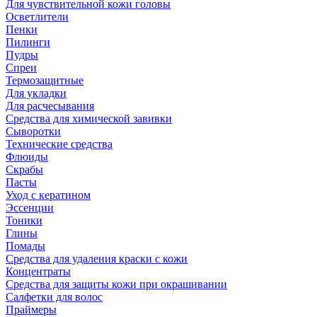
Для чувствительной кожи головы
Осветлители
Пенки
Пилинги
Пудры
Спреи
Термозащитные
Для укладки
Для расчесывания
Средства для химической завивки
Сыворотки
Технические средства
Флюиды
Скрабы
Пасты
Уход с кератином
Эссенции
Тоники
Глины
Помады
Средства для удаления краски с кожи
Концентраты
Средства для защиты кожи при окрашивании
Салфетки для волос
Праймеры