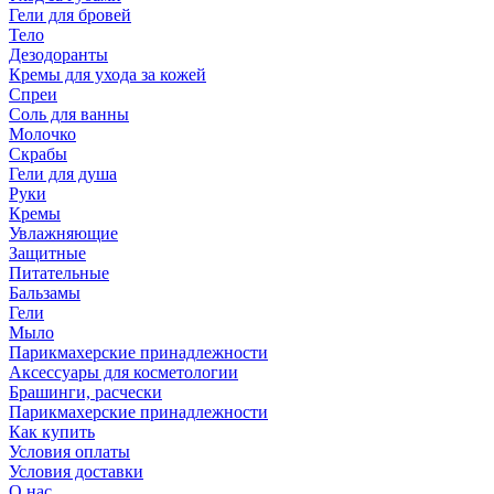
Гели для бровей
Тело
Дезодоранты
Кремы для ухода за кожей
Спреи
Соль для ванны
Молочко
Скрабы
Гели для душа
Руки
Кремы
Увлажняющие
Защитные
Питательные
Бальзамы
Гели
Мыло
Парикмахерские принадлежности
Аксессуары для косметологии
Брашинги, расчески
Парикмахерские принадлежности
Как купить
Условия оплаты
Условия доставки
О нас