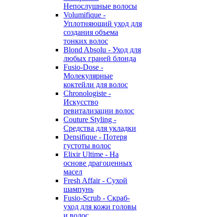
Непослушные волосы
Volumifique -
Уплотняющий уход для
создания объема
тонких волос
Blond Absolu - Уход для
любых граней блонда
Fusio-Dose -
Молекулярные
коктейли для волос
Chronologiste -
Искусство
ревитализации волос
Couture Styling -
Средства для укладки
Densifique - Потеря
густоты волос
Elixir Ultime - На
основе драгоценных
масел
Fresh Affair - Сухой
шампунь
Fusio-Scrub - Скраб-
уход для кожи головы
и волос