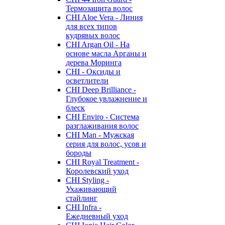
Термозащита волос
CHI Aloe Vera - Линия
для всех типов
кудрявых волос
CHI Argan Oil - На
основе масла Арганы и
дерева Моринга
CHI - Оксиды и
осветлители
CHI Deep Brilliance -
Глубокое увлажнение и
блеск
CHI Enviro - Система
разглаживания волос
CHI Man - Мужская
серия для волос, усов и
бороды
CHI Royal Treatment -
Королевский уход
CHI Styling -
Ухаживающий
стайлинг
CHI Infra -
Ежедневный уход