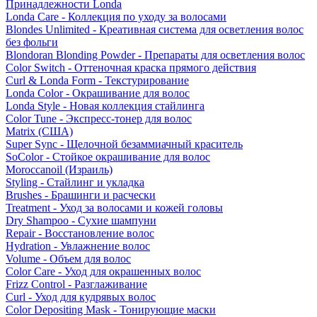
Принадлежности Londa
Londa Care - Коллекция по уходу за волосами
Blondes Unlimited - Креативная система для осветления волос
без фольги
Blondoran Blonding Powder - Препараты для осветления волос
Color Switch - Оттеночная краска прямого действия
Curl & Londa Form - Текстурирование
Londa Color - Окрашивание для волос
Londa Style - Новая коллекция стайлинга
Color Tune - Экспресс-тонер для волос
Matrix (США)
Super Sync - Щелочной безаммиачный краситель
SoColor - Стойкое окрашивание для волос
Moroccanoil (Израиль)
Styling - Стайлинг и укладка
Brushes - Брашинги и расчески
Treatment - Уход за волосами и кожей головы
Dry Shampoo - Сухие шампуни
Repair - Восстановление волос
Hydration - Увлажнение волос
Volume - Объем для волос
Color Care - Уход для окрашенных волос
Frizz Control - Разглаживание
Curl - Уход для кудрявых волос
Color Depositing Mask - Тонирующие маски