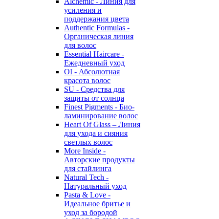
Alchemic - Линия для
усиления и
поддержания цвета
Authentic Formulas -
Органическая линия
для волос
Essential Haircare -
Eжедневный уход
OI - Абсолютная
красота волос
SU - Средства для
защиты от солнца
Finest Pigments - Био-
ламинирование волос
Heart Of Glass – Линия
для ухода и сияния
светлых волос
More Inside -
Авторские продукты
для стайлинга
Natural Tech -
Натуральный уход
Pasta & Love -
Идеальное бритье и
уход за бородой