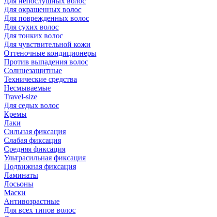
Для непослушных волос
Для окрашенных волос
Для поврежденных волос
Для сухих волос
Для тонких волос
Для чувствительной кожи
Оттеночные кондиционеры
Против выпадения волос
Солнцезащитные
Технические средства
Несмываемые
Travel-size
Для седых волос
Кремы
Лаки
Сильная фиксация
Слабая фиксация
Средняя фиксация
Ультрасильная фиксация
Подвижная фиксация
Ламинаты
Лосьоны
Маски
Антивозрастные
Для всех типов волос