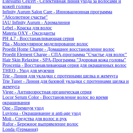
Estessimo Celcert - Селективная линия ухода за волосами и
кожей головы
Infinity Aurum Salon Care - Инновационная программа
"Абсолютное счастье"
IAU Infinity Aurum - Аромалиния
Lebel - Краска для волос
Materia OXY - Оксиданты
PH 4.7 - Восстанавливающая серия
Plia - Молекулярное моделирование волос
Proedit Home Charge - Домашнее восстановление волос
Proedit Element Charge - СПА-программа "Счастье для волос"
Hair Skin Relaxing - SPA-Программа "Здоровая кожа головы"
Proscenia - Восстанавливающая серия для окрашенных волос
THEO - Уход для мужчин
Trie - Линия для укладки с протеинами шелка и жемчуга
Trie Tuner - Линия для базовой укладки с протеинами шелка и
жемчуга
Viege - Антивозростная органическая серия
Locor Serum Color - Восстановление волос во время
окрашивания
One - Премиум уход
Luviona - Окрашивание и anti-age уход
Moii - Средства для волос и рук
Rufor - Бережное выпрямление волос
Londa (Германия)