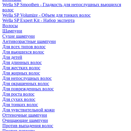
Wella SP Smoothen - Гладкость для непослушных вьющихся
волос
Wella SP Volumize - Объем для тонких волос
Wella SP Expert Kit - Набор эксперта
Волосы
Шампуни
Сухие шампуни
Антивозрастные шампуни
Для всех типов волос
Для вьющихся волос
Для детей
Для длинных волос
Для жестких волос
Для жирных волос
Для непослушных волос
Для окрашенных волос
Для поврежденных волос
Для роста волос
Для сухих волос
Для тонких волос
Для чувствительной кожи
Оттеночные шампуни
Очищающие шампуни
Против выпадения волос
Против перхоти