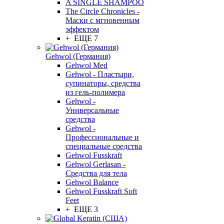
A SINGLE SHAMPOO
The Circle Chronicles -
Маски с мгновенным
эффектом
+ ЕЩЕ 7
Gehwol (Германия)
Gehwol Med
Gehwol - Пластыри,
супинаторы, средства
из гель-полимера
Gehwol -
Универсальные
средства
Gehwol -
Профессиональные и
специальные средства
Gehwol Fusskraft
Gehwol Gerlasan -
Средства для тела
Gehwol Balance
Gehwol Fusskraft Soft
Feet
+ ЕЩЕ 3