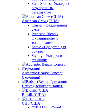
Style Stories - Укладка с
безупречным
результатом
American Crew (США)
Classic - Ежедневный
уход
Precision Blend -
Окрашивание и
тонирование
Shave - Средства для
бритья
Styling - Укладка и
стайлинг
Authentic Beauty Concept
(Германия)
Batiste (Великобритания)
Biosilk (США)
CHI (США)
CHI 44 Iron Guard -