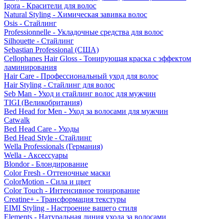
Igora - Красители для волос
Natural Styling - Химическая завивка волос
Osis - Стайлинг
Professionnelle - Укладочные средства для волос
Silhouette - Стайлинг
Sebastian Professional (США)
Cellophanes Hair Gloss - Тонирующая краска с эффектом
ламинирования
Hair Care - Профессиональный уход для волос
Hair Styling - Стайлинг для волос
Seb Man - Уход и стайлинг волос для мужчин
TIGI (Великобритания)
Bed Head for Men - Уход за волосами для мужчин
Catwalk
Bed Head Care - Уходы
Bed Head Style - Стайлинг
Wella Professionals (Германия)
Wella - Аксессуары
Blondor - Блондирование
Color Fresh - Оттеночные маски
ColorMotion - Сила и цвет
Color Touch - Интенсивное тонирование
Creatine+ - Трансформация текстуры
EIMI Styling - Настроение вашего стиля
Elements - Натуральная линия ухода за волосами