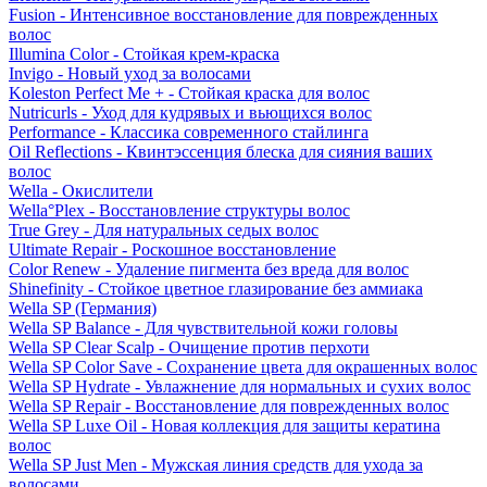
Fusion - Интенсивное восстановление для поврежденных
волос
Illumina Color - Стойкая крем-краска
Invigo - Новый уход за волосами
Koleston Perfect Me + - Стойкая краска для волос
Nutricurls - Уход для кудрявых и вьющихся волос
Performance - Классика современного стайлинга
Oil Reflections - Квинтэссенция блеска для сияния ваших
волос
Wella - Окислители
Wella°Plex - Восстановление структуры волос
True Grey - Для натуральных седых волос
Ultimate Repair - Роскошное восстановление
Color Renew - Удаление пигмента без вреда для волос
Shinefinity - Стойкое цветное глазирование без аммиака
Wella SP (Германия)
Wella SP Balance - Для чувствительной кожи головы
Wella SP Clear Scalp - Очищение против перхоти
Wella SP Color Save - Сохранение цвета для окрашенных волос
Wella SP Hydrate - Увлажнение для нормальных и сухих волос
Wella SP Repair - Восстановление для поврежденных волос
Wella SP Luxe Oil - Новая коллекция для защиты кератина
волос
Wella SP Just Men - Мужская линия средств для ухода за
волосами