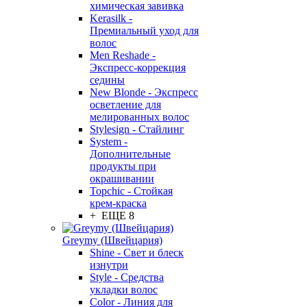
химическая завивка
Kerasilk -
Премиальный уход для
волос
Men Reshade -
Экспресс-коррекция
седины
New Blonde - Экспресс
осветление для
мелированных волос
Stylesign - Стайлинг
System -
Дополнительные
продукты при
окрашивании
Topchic - Стойкая
крем-краска
+ ЕЩЕ 8
Greymy (Швейцария)
Shine - Свет и блеск
изнутри
Style - Средства
укладки волос
Color - Линия для