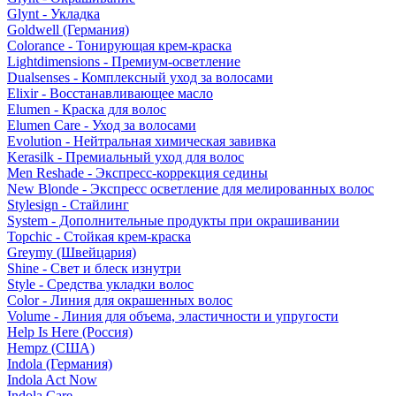
Glynt - Укладка
Goldwell (Германия)
Colorance - Тонирующая крем-краска
Lightdimensions - Премиум-осветление
Dualsenses - Комплексный уход за волосами
Elixir - Восстанавливающее масло
Elumen - Краска для волос
Elumen Care - Уход за волосами
Evolution - Нейтральная химическая завивка
Kerasilk - Премиальный уход для волос
Men Reshade - Экспресс-коррекция седины
New Blonde - Экспресс осветление для мелированных волос
Stylesign - Стайлинг
System - Дополнительные продукты при окрашивании
Topchic - Стойкая крем-краска
Greymy (Швейцария)
Shine - Свет и блеск изнутри
Style - Средства укладки волос
Color - Линия для окрашенных волос
Volume - Линия для объема, эластичности и упругости
Help Is Here (Россия)
Hempz (США)
Indola (Германия)
Indola Act Now
Indola Care