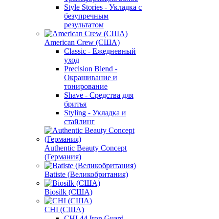
Style Stories - Укладка с
безупречным
результатом
American Crew (США)
Classic - Ежедневный
уход
Precision Blend -
Окрашивание и
тонирование
Shave - Средства для
бритья
Styling - Укладка и
стайлинг
Authentic Beauty Concept
(Германия)
Batiste (Великобритания)
Biosilk (США)
CHI (США)
CHI 44 Iron Guard -