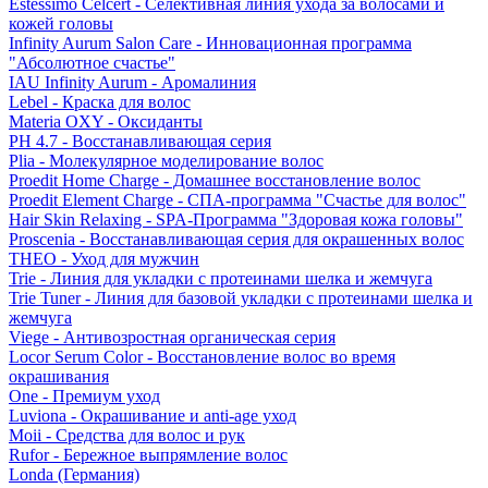
Estessimo Celcert - Селективная линия ухода за волосами и
кожей головы
Infinity Aurum Salon Care - Инновационная программа
"Абсолютное счастье"
IAU Infinity Aurum - Аромалиния
Lebel - Краска для волос
Materia OXY - Оксиданты
PH 4.7 - Восстанавливающая серия
Plia - Молекулярное моделирование волос
Proedit Home Charge - Домашнее восстановление волос
Proedit Element Charge - СПА-программа "Счастье для волос"
Hair Skin Relaxing - SPA-Программа "Здоровая кожа головы"
Proscenia - Восстанавливающая серия для окрашенных волос
THEO - Уход для мужчин
Trie - Линия для укладки с протеинами шелка и жемчуга
Trie Tuner - Линия для базовой укладки с протеинами шелка и
жемчуга
Viege - Антивозростная органическая серия
Locor Serum Color - Восстановление волос во время
окрашивания
One - Премиум уход
Luviona - Окрашивание и anti-age уход
Moii - Средства для волос и рук
Rufor - Бережное выпрямление волос
Londa (Германия)