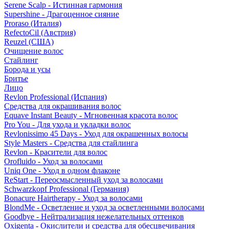
Serene Scalp - Истинная гармония
Supershine - Драгоценное сияние
Proraso (Италия)
RefectoCil (Австрия)
Reuzel (США)
Очищение волос
Стайлинг
Борода и усы
Бритье
Лицо
Revlon Professional (Испания)
Средства для окрашивания волос
Equave Instant Beauty - Мгновенная красота волос
Pro You - Для ухода и укладки волос
Revlonissimo 45 Days - Уход для окрашенных волосы
Style Masters - Средства для стайлинга
Revlon - Красители для волос
Orofluido - Уход за волосами
Uniq One - Уход в одном флаконе
ReStart - Переосмысленный уход за волосами
Schwarzkopf Professional (Германия)
Bonacure Hairtherapy - Уход за волосами
BlondMe - Осветление и уход за осветленными волосами
Goodbye - Нейтрализация нежелательных оттенков
Oxigenta - Окислители и средства для обесцвечивания