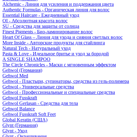
Alchemic - Линия для усиления и поддержания цвета
Authentic Formulas - Органическая линия для волос
Essential Haircare - Eжедневный уход
OI - Абсолютная красота волос
SU - Средства для защиты от солнца
Finest Pigments - Био-ламинирование волос
Heart Of Glass – Линия для ухода и сияния светлых волос
More Inside - Авторские продукты для стайлинга
Natural Tech - Натуральный уход
Pasta & Love - Идеальное бритье и уход за бородой
A SINGLE SHAMPOO
The Circle Chronicles - Маски с мгновенным эффектом
Gehwol (Германия)
Gehwol Med
Gehwol - Пластыри, супинаторы, средства из гель-полимера
Gehwol - Универсальные средства
Gehwol - Профессиональные и специальные средства
Gehwol Fusskraft
Gehwol Gerlasan - Средства для тела
Gehwol Balance
Gehwol Fusskraft Soft Feet
Global Keratin (США)
Glynt (Германия)
Glynt - Уход
Glynt - Окрашивание