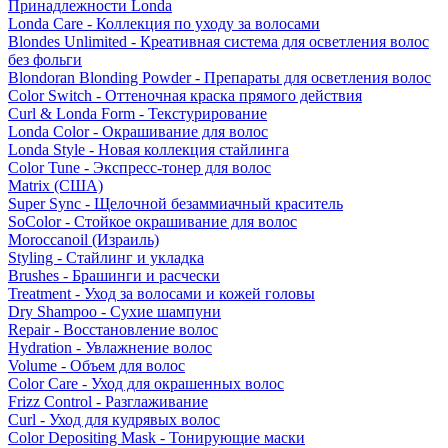
Принадлежности Londa
Londa Care - Коллекция по уходу за волосами
Blondes Unlimited - Креативная система для осветления волос
без фольги
Blondoran Blonding Powder - Препараты для осветления волос
Color Switch - Оттеночная краска прямого действия
Curl & Londa Form - Текстурирование
Londa Color - Окрашивание для волос
Londa Style - Новая коллекция стайлинга
Color Tune - Экспресс-тонер для волос
Matrix (США)
Super Sync - Щелочной безаммиачный краситель
SoColor - Стойкое окрашивание для волос
Moroccanoil (Израиль)
Styling - Стайлинг и укладка
Brushes - Брашинги и расчески
Treatment - Уход за волосами и кожей головы
Dry Shampoo - Сухие шампуни
Repair - Восстановление волос
Hydration - Увлажнение волос
Volume - Объем для волос
Color Care - Уход для окрашенных волос
Frizz Control - Разглаживание
Curl - Уход для кудрявых волос
Color Depositing Mask - Тонирующие маски