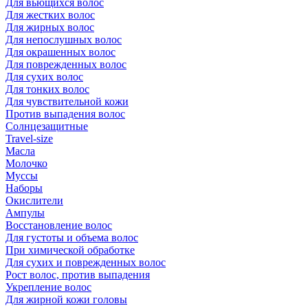
Для вьющихся волос
Для жестких волос
Для жирных волос
Для непослушных волос
Для окрашенных волос
Для поврежденных волос
Для сухих волос
Для тонких волос
Для чувствительной кожи
Против выпадения волос
Солнцезащитные
Travel-size
Масла
Молочко
Муссы
Наборы
Окислители
Ампулы
Восстановление волос
Для густоты и объема волос
При химической обработке
Для сухих и поврежденных волос
Рост волос, против выпадения
Укрепление волос
Для жирной кожи головы