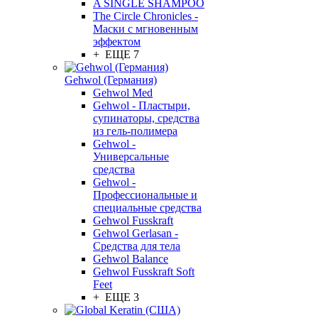
A SINGLE SHAMPOO
The Circle Chronicles -
Маски с мгновенным
эффектом
+ ЕЩЕ 7
Gehwol (Германия)
Gehwol Med
Gehwol - Пластыри,
супинаторы, средства
из гель-полимера
Gehwol -
Универсальные
средства
Gehwol -
Профессиональные и
специальные средства
Gehwol Fusskraft
Gehwol Gerlasan -
Средства для тела
Gehwol Balance
Gehwol Fusskraft Soft
Feet
+ ЕЩЕ 3