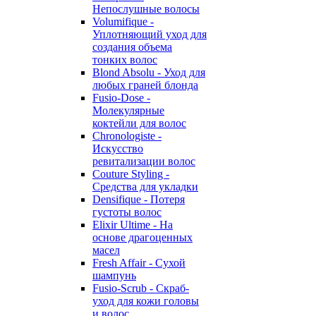
Непослушные волосы
Volumifique -
Уплотняющий уход для
создания объема
тонких волос
Blond Absolu - Уход для
любых граней блонда
Fusio-Dose -
Молекулярные
коктейли для волос
Chronologiste -
Искусство
ревитализации волос
Couture Styling -
Средства для укладки
Densifique - Потеря
густоты волос
Elixir Ultime - На
основе драгоценных
масел
Fresh Affair - Сухой
шампунь
Fusio-Scrub - Скраб-
уход для кожи головы
и волос