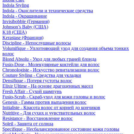
Indola Styling
Indola - Окислители и технические средства
Indola - Окрашивание
Invisibobble (Германия)
Johnson’s Baby (США)
K18 (США)
Kerastase (Франция)
Discipline - Непослушные волосы
Volumifique - Уплотняющий уход для создания объема тонких
волос
Blond Absolu - Уход для любых граней блонда
Fusio-Dose - Молекулярные коктейли для волос
Chronologiste - Искусство ревитализации волос
Couture Styling - Средства для укладки
Densifique - Потеря густоты волос
Elixir Ultime - На основе драгоценных масел
Fresh Affair - Сухой шампунь
Fusio-Scrub - Скраб-уход для кожи головы и волос
Genesis - Гамма против выпадения волос
Initialiste - Красота волос от корней до кончиков
Nutritive - Для сухих и чувствительных волос
Resistance - Восстановление волос
Soleil - Защита от солнца
Specifique - Несбалансированное состояние кожи головы