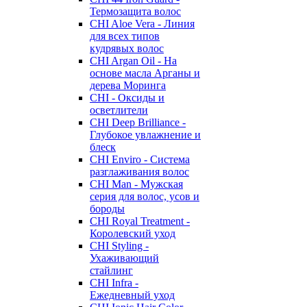
Термозащита волос
CHI Aloe Vera - Линия
для всех типов
кудрявых волос
CHI Argan Oil - На
основе масла Арганы и
дерева Моринга
CHI - Оксиды и
осветлители
CHI Deep Brilliance -
Глубокое увлажнение и
блеск
CHI Enviro - Система
разглаживания волос
CHI Man - Мужская
серия для волос, усов и
бороды
CHI Royal Treatment -
Королевский уход
CHI Styling -
Ухаживающий
стайлинг
CHI Infra -
Ежедневный уход