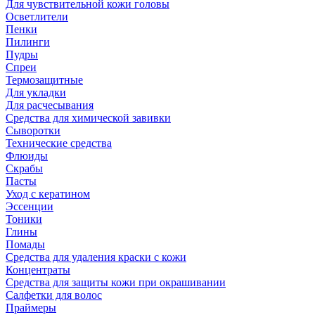
Для чувствительной кожи головы
Осветлители
Пенки
Пилинги
Пудры
Спреи
Термозащитные
Для укладки
Для расчесывания
Средства для химической завивки
Сыворотки
Технические средства
Флюиды
Скрабы
Пасты
Уход с кератином
Эссенции
Тоники
Глины
Помады
Средства для удаления краски с кожи
Концентраты
Средства для защиты кожи при окрашивании
Салфетки для волос
Праймеры