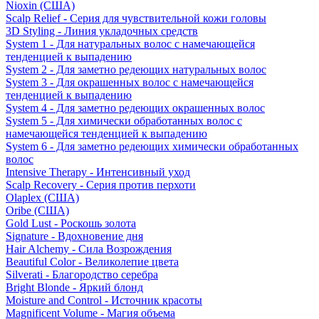
Nioxin (США)
Scalp Relief - Серия для чувствительной кожи головы
3D Styling - Линия укладочных средств
System 1 - Для натуральных волос с намечающейся
тенденцией к выпадению
System 2 - Для заметно редеющих натуральных волос
System 3 - Для окрашенных волос с намечающейся
тенденцией к выпадению
System 4 - Для заметно редеющих окрашенных волос
System 5 - Для химически обработанных волос с
намечающейся тенденцией к выпадению
System 6 - Для заметно редеющих химически обработанных
волос
Intensive Therapy - Интенсивный уход
Scalp Recovery - Серия против перхоти
Olaplex (США)
Oribe (США)
Gold Lust - Роскошь золота
Signature - Вдохновение дня
Hair Alchemy - Сила Возрождения
Beautiful Color - Великолепие цвета
Silverati - Благородство серебра
Bright Blonde - Яркий блонд
Moisture and Control - Источник красоты
Magnificent Volume - Магия объема