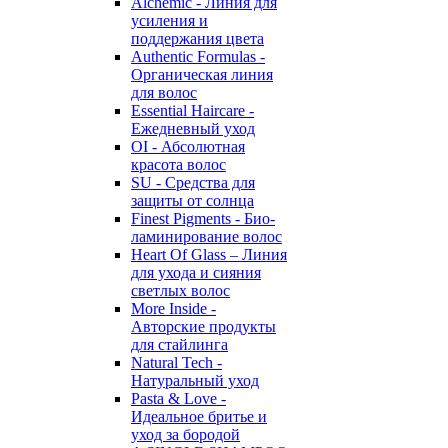
Alchemic - Линия для
усиления и
поддержания цвета
Authentic Formulas -
Органическая линия
для волос
Essential Haircare -
Eжедневный уход
OI - Абсолютная
красота волос
SU - Средства для
защиты от солнца
Finest Pigments - Био-
ламинирование волос
Heart Of Glass – Линия
для ухода и сияния
светлых волос
More Inside -
Авторские продукты
для стайлинга
Natural Tech -
Натуральный уход
Pasta & Love -
Идеальное бритье и
уход за бородой