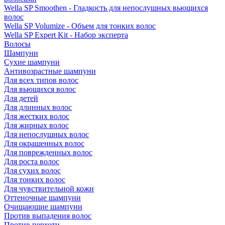
Wella SP Smoothen - Гладкость для непослушных вьющихся
волос
Wella SP Volumize - Объем для тонких волос
Wella SP Expert Kit - Набор эксперта
Волосы
Шампуни
Сухие шампуни
Антивозрастные шампуни
Для всех типов волос
Для вьющихся волос
Для детей
Для длинных волос
Для жестких волос
Для жирных волос
Для непослушных волос
Для окрашенных волос
Для поврежденных волос
Для роста волос
Для сухих волос
Для тонких волос
Для чувствительной кожи
Оттеночные шампуни
Очищающие шампуни
Против выпадения волос
Против перхоти