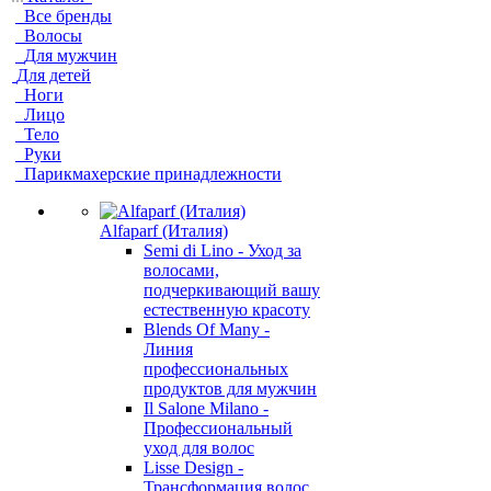
Все бренды
Волосы
Для мужчин
Для детей
Ноги
Лицо
Тело
Руки
Парикмахерские принадлежности
Alfaparf (Италия)
Semi di Lino - Уход за
волосами,
подчеркивающий вашу
естественную красоту
Blends Of Many -
Линия
профессиональных
продуктов для мужчин
Il Salone Milano -
Профессиональный
уход для волос
Lisse Design -
Трансформация волос