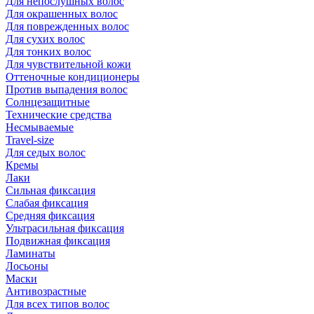
Для непослушных волос
Для окрашенных волос
Для поврежденных волос
Для сухих волос
Для тонких волос
Для чувствительной кожи
Оттеночные кондиционеры
Против выпадения волос
Солнцезащитные
Технические средства
Несмываемые
Travel-size
Для седых волос
Кремы
Лаки
Сильная фиксация
Слабая фиксация
Средняя фиксация
Ультрасильная фиксация
Подвижная фиксация
Ламинаты
Лосьоны
Маски
Антивозрастные
Для всех типов волос