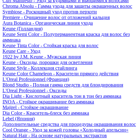
Curl Manifesto - Уход за кудрявыми и вьющимися волосами
Chroma Absolu - Гамма ухода для защиты окрашенных волос
Symbiose - Роскошный уход против перхоти
Premiere - Очищение волос от отложений кальция
Aura Botanica - Органическая линия ухода
Keune (Голландия)
Keune Semi Color - Полуперманентная краска для волос без
аммиака
Keune Tinta Color - Стойкая краска для волос
Keune Care - Уход
1922 by J.M. Keune - Мужская линия
Keune - Оксиды, порошки для осветления
Keune Style - Коллекция стайлинга
Keune Color Chameleon - Красители прямого действия
L'Oreal Professionnel (Франция)
Blond Studio - Полная гамма средств для блондирования
L'Oreal Professionnel - Оксиды
Dia Light - Кислотный краситель тон в тон без аммиака
INOA - Стойкое окрашивание без аммиака
Majirel - Стойкое окрашивание
Dia Color - Краситель-блеск без аммиака
Lebel (Япония)
Дополнительные средства для процедуры окрашивания волос
Cool Orange - Уход за кожей головы «Холодный апельсин»
Natural Hair - На основе натуральных экстрактов