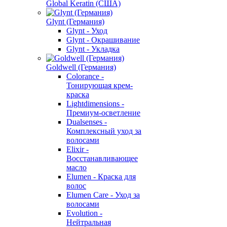
Global Keratin (США)
Glynt (Германия)
Glynt - Уход
Glynt - Окрашивание
Glynt - Укладка
Goldwell (Германия)
Colorance -
Тонирующая крем-
краска
Lightdimensions -
Премиум-осветление
Dualsenses -
Комплексный уход за
волосами
Elixir -
Восстанавливающее
масло
Elumen - Краска для
волос
Elumen Care - Уход за
волосами
Evolution -
Нейтральная