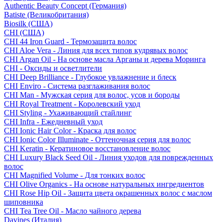
Authentic Beauty Concept (Германия)
Batiste (Великобритания)
Biosilk (США)
CHI (США)
CHI 44 Iron Guard - Термозащита волос
CHI Aloe Vera - Линия для всех типов кудрявых волос
CHI Argan Oil - На основе масла Арганы и дерева Моринга
CHI - Оксиды и осветлители
CHI Deep Brilliance - Глубокое увлажнение и блеск
CHI Enviro - Система разглаживания волос
CHI Man - Мужская серия для волос, усов и бороды
CHI Royal Treatment - Королевский уход
CHI Styling - Ухаживающий стайлинг
CHI Infra - Ежедневный уход
CHI Ionic Hair Color - Краска для волос
CHI Ionic Color Illuminate - Оттеночная серия для волос
CHI Keratin - Кератиновое восстановление волос
CHI Luxury Black Seed Oil - Линия уходов для поврежденных
волос
CHI Magnified Volume - Для тонких волос
CHI Olive Organics - На основе натуральных ингредиентов
CHI Rose Hip Oil - Защита цвета окрашенных волос с маслом
шиповника
CHI Tea Tree Oil - Масло чайного дерева
Davines (Италия)