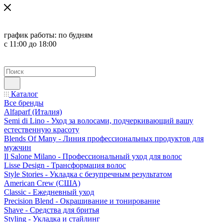
график работы:
по будням
с 11:00 до 18:00
Каталог
Все бренды
Alfaparf (Италия)
Semi di Lino - Уход за волосами, подчеркивающий вашу
естественную красоту
Blends Of Many - Линия профессиональных продуктов для
мужчин
Il Salone Milano - Профессиональный уход для волос
Lisse Design - Трансформация волос
Style Stories - Укладка с безупречным результатом
American Crew (США)
Classic - Ежедневный уход
Precision Blend - Окрашивание и тонирование
Shave - Средства для бритья
Styling - Укладка и стайлинг