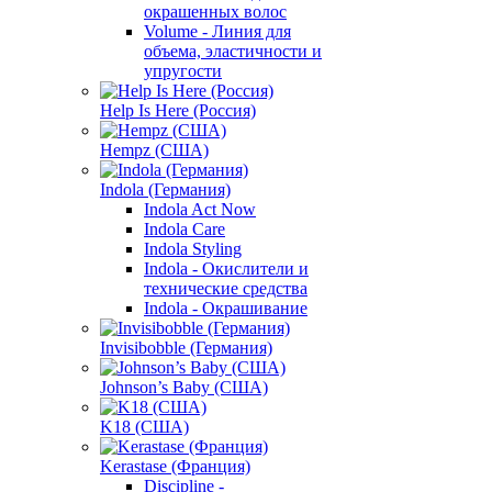
окрашенных волос
Volume - Линия для
объема, эластичности и
упругости
Help Is Here (Россия)
Hempz (США)
Indola (Германия)
Indola Act Now
Indola Care
Indola Styling
Indola - Окислители и
технические средства
Indola - Окрашивание
Invisibobble (Германия)
Johnson’s Baby (США)
K18 (США)
Kerastase (Франция)
Discipline -