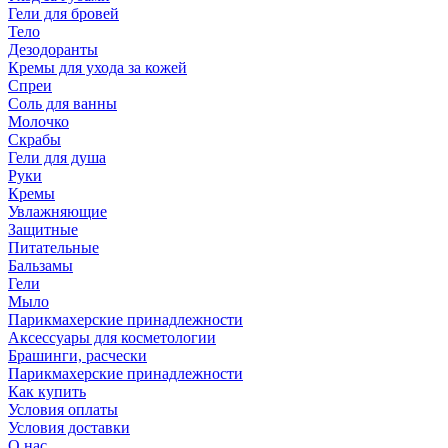
Гели для бровей
Тело
Дезодоранты
Кремы для ухода за кожей
Спреи
Соль для ванны
Молочко
Скрабы
Гели для душа
Руки
Кремы
Увлажняющие
Защитные
Питательные
Бальзамы
Гели
Мыло
Парикмахерские принадлежности
Аксессуары для косметологии
Брашинги, расчески
Парикмахерские принадлежности
Как купить
Условия оплаты
Условия доставки
О нас