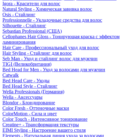
Igora - Красители для волос
Natural Styling - Химическая завивка волос
Osis - Стайлинг
Professionnelle - Укладочные средства для волос
Silhouette - Стайлинг
Sebastian Professional (США)
Cellophanes Hair Gloss - Тонирующая краска с эффектом
ламинирования
Hair Care - Профессиональный уход для волос
Hair Styling - Стайлинг для волос
Seb Man - Уход и стайлинг волос для мужчин
TIGI (Великобритания)
Bed Head for Men - Уход за волосами для мужчин
Catwalk
Bed Head Care - Уходы
Bed Head Style - Стайлинг
Wella Professionals (Германия)
Wella - Аксессуары
Blondor - Блондирование
Color Fresh - Оттеночные маски
ColorMotion - Сила и цвет
Color Touch - Интенсивное тонирование
Creatine+ - Трансформация текстуры
EIMI Styling - Настроение вашего стиля
Elements - Натуральная линия ухода за волосами