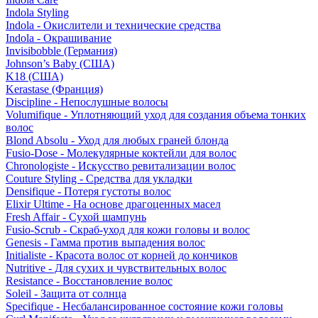
Indola Styling
Indola - Окислители и технические средства
Indola - Окрашивание
Invisibobble (Германия)
Johnson’s Baby (США)
K18 (США)
Kerastase (Франция)
Discipline - Непослушные волосы
Volumifique - Уплотняющий уход для создания объема тонких
волос
Blond Absolu - Уход для любых граней блонда
Fusio-Dose - Молекулярные коктейли для волос
Chronologiste - Искусство ревитализации волос
Couture Styling - Средства для укладки
Densifique - Потеря густоты волос
Elixir Ultime - На основе драгоценных масел
Fresh Affair - Сухой шампунь
Fusio-Scrub - Скраб-уход для кожи головы и волос
Genesis - Гамма против выпадения волос
Initialiste - Красота волос от корней до кончиков
Nutritive - Для сухих и чувствительных волос
Resistance - Восстановление волос
Soleil - Защита от солнца
Specifique - Несбалансированное состояние кожи головы