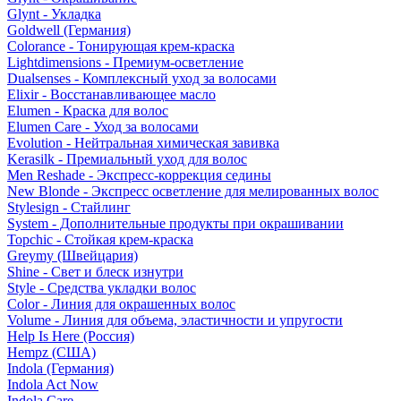
Glynt - Укладка
Goldwell (Германия)
Colorance - Тонирующая крем-краска
Lightdimensions - Премиум-осветление
Dualsenses - Комплексный уход за волосами
Elixir - Восстанавливающее масло
Elumen - Краска для волос
Elumen Care - Уход за волосами
Evolution - Нейтральная химическая завивка
Kerasilk - Премиальный уход для волос
Men Reshade - Экспресс-коррекция седины
New Blonde - Экспресс осветление для мелированных волос
Stylesign - Стайлинг
System - Дополнительные продукты при окрашивании
Topchic - Стойкая крем-краска
Greymy (Швейцария)
Shine - Свет и блеск изнутри
Style - Средства укладки волос
Color - Линия для окрашенных волос
Volume - Линия для объема, эластичности и упругости
Help Is Here (Россия)
Hempz (США)
Indola (Германия)
Indola Act Now
Indola Care