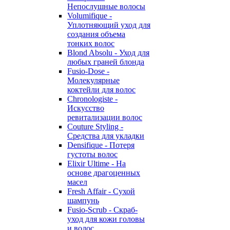
Непослушные волосы
Volumifique -
Уплотняющий уход для
создания объема
тонких волос
Blond Absolu - Уход для
любых граней блонда
Fusio-Dose -
Молекулярные
коктейли для волос
Chronologiste -
Искусство
ревитализации волос
Couture Styling -
Средства для укладки
Densifique - Потеря
густоты волос
Elixir Ultime - На
основе драгоценных
масел
Fresh Affair - Сухой
шампунь
Fusio-Scrub - Скраб-
уход для кожи головы
и волос