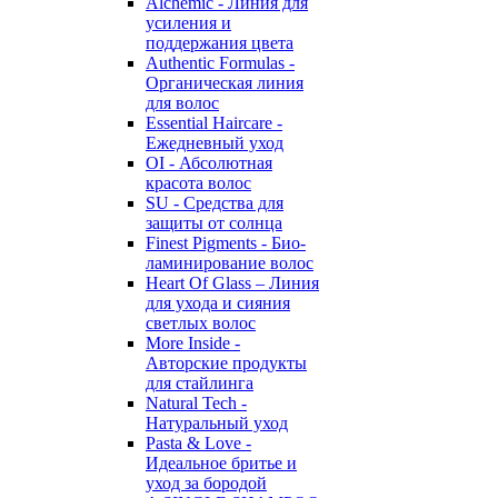
Alchemic - Линия для
усиления и
поддержания цвета
Authentic Formulas -
Органическая линия
для волос
Essential Haircare -
Eжедневный уход
OI - Абсолютная
красота волос
SU - Средства для
защиты от солнца
Finest Pigments - Био-
ламинирование волос
Heart Of Glass – Линия
для ухода и сияния
светлых волос
More Inside -
Авторские продукты
для стайлинга
Natural Tech -
Натуральный уход
Pasta & Love -
Идеальное бритье и
уход за бородой