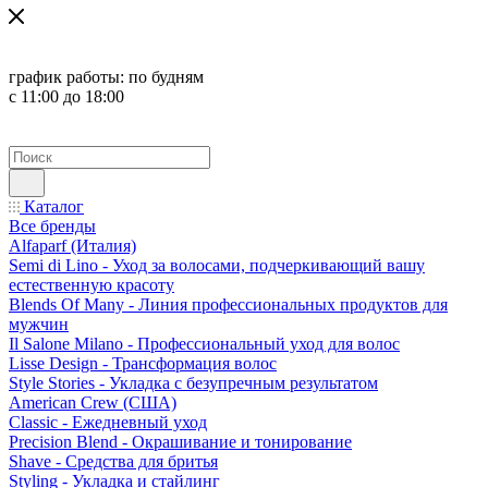
график работы:
по будням
с 11:00 до 18:00
Каталог
Все бренды
Alfaparf (Италия)
Semi di Lino - Уход за волосами, подчеркивающий вашу
естественную красоту
Blends Of Many - Линия профессиональных продуктов для
мужчин
Il Salone Milano - Профессиональный уход для волос
Lisse Design - Трансформация волос
Style Stories - Укладка с безупречным результатом
American Crew (США)
Classic - Ежедневный уход
Precision Blend - Окрашивание и тонирование
Shave - Средства для бритья
Styling - Укладка и стайлинг