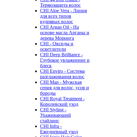
Термозащита волос
CHI Aloe Vera - Линия
для всех типов
кудрявых волос
CHI Argan Oil - На
основе масла Арганы и
дерева Моринга
CHI - Оксиды и
осветлители
CHI Deep Brilliance -
Глубокое увлажнение и
блеск
CHI Enviro - Система
разглаживания волос
CHI Man - Мужская
серия для волос, усов и
бороды
CHI Royal Treatment -
Королевский уход
CHI Styling -
Ухаживающий
стайлинг
CHI Infra -
Ежедневный уход