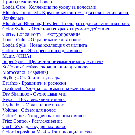
Принадлежности Londa
Londa Care - Коллекция по уходу за волосами
Blondes Unlimited - Креативная система для осветления волос
без фольги
Blondoran Blonding Powder - Препараты для осветления волос
Color Switch - Оттеночная краска прямого действия
Curl & Londa Form - Текстурирование
Londa Color - Окрашивание для волос
Londa Style - Новая коллекция стайлинга
Color Tune - Экспресс-тонер для волос
Matrix (США)
Super Sync - Щелочной безаммиачный краситель
SoColor - Стойкое окрашивание для волос
Moroccanoil (Израиль)
Styling - Стайлинг и укладка
Brushes - Брашинги и расчески
Treatment - Уход за волосами и кожей головы
Dry Shampoo - Сухие шампуни
Repair - Восстановление волос
Hydration - Увлажнение волос
Volume - Объем для волос
Color Care - Уход для окрашенных волос
Frizz Control - Разглаживание
Curl - Уход для кудрявых волос
Color Depositing Mask - Тонирующие маски