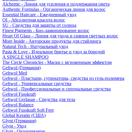
Alchemic - Линия для усиления и поддержания цвета
Authentic Formulas - Органическая линия для волос
Essential Haircare - Eжедневный уход
OI - Абсолютная красота волос
SU - Средства для защиты от солнца
Finest Pigments - Био-ламинирование волос
Heart Of Glass – Линия для ухода и сияния светлых волос
More Inside - Авторские продукты для стайлинга
Natural Tech - Натуральный уход
Pasta & Love - Идеальное бритье и уход за бородой
A SINGLE SHAMPOO
The Circle Chronicles - Маски с мгновенным эффектом
Gehwol (Германия)
Gehwol Med
Gehwol - Пластыри, супинаторы, средства из гель-полимера
Gehwol - Универсальные средства
Gehwol - Профессиональные и специальные средства
Gehwol Fusskraft
Gehwol Gerlasan - Средства для тела
Gehwol Balance
Gehwol Fusskraft Soft Feet
Global Keratin (США)
Glynt (Германия)
Glynt - Уход
Glynt - Окрашивание