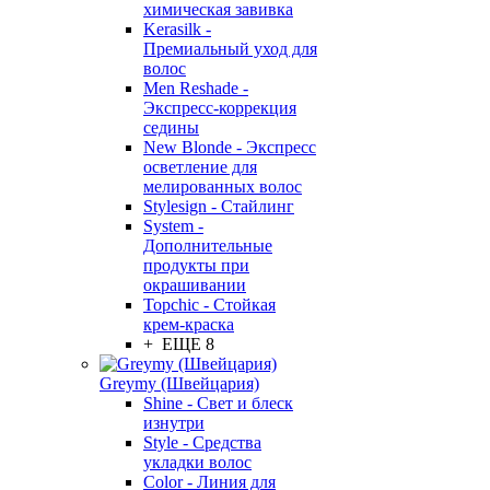
химическая завивка
Kerasilk -
Премиальный уход для
волос
Men Reshade -
Экспресс-коррекция
седины
New Blonde - Экспресс
осветление для
мелированных волос
Stylesign - Стайлинг
System -
Дополнительные
продукты при
окрашивании
Topchic - Стойкая
крем-краска
+ ЕЩЕ 8
Greymy (Швейцария)
Shine - Свет и блеск
изнутри
Style - Средства
укладки волос
Color - Линия для