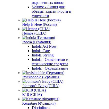
окрашенных волос
Volume - Линия для
объема, эластичности и
упругости
Help Is Here (Россия)
Hempz (США)
Indola (Германия)
Indola Act Now
Indola Care
Indola Styling
Indola - Окислители и
технические средства
Indola - Окрашивание
Invisibobble (Германия)
Johnson’s Baby (США)
K18 (США)
Kerastase (Франция)
Discipline -