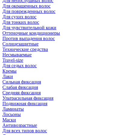
Для непослушных волос
Для окрашенных волос
Для поврежденных волос
Для сухих волос
Для тонких волос
Для чувствительной кожи
Оттеночные кондиционеры
Против выпадения волос
Солнцезащитные
Технические средства
Несмываемые
Travel-size
Для седых волос
Кремы
Лаки
Сильная фиксация
Слабая фиксация
Средняя фиксация
Ультрасильная фиксация
Подвижная фиксация
Ламинаты
Лосьоны
Маски
Антивозрастные
Для всех типов волос