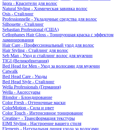
Igora - Красители для волос
Natural Styling - Химическая завивка волос
Osis - Стайлинг
Professionnelle - Укладочные средства для волос
Silhouette - Стайлинг
Sebastian Professional (США)
Cellophanes Hair Gloss - Тонирующая краска с эффектом
ламинирования
Hair Care - Профессиональный уход для волос
Hair Styling - Стайлинг для волос
Seb Man - Уход и стайлинг волос для мужчин
TIGI (Великобритания)
Bed Head for Men - Уход за волосами для мужчин
Catwalk
Bed Head Care - Уходы
Bed Head Style - Стайлинг
Wella Professionals (Германия)
Wella - Аксессуары
Blondor - Блондирование
Color Fresh - Оттеночные маски
ColorMotion - Сила и цвет
Color Touch - Интенсивное тонирование
Creatine+ - Трансформация текстуры
EIMI Styling - Настроение вашего стиля
Elements - Натуральная линия ухода за волосами