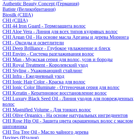
Authentic Beauty Concept (Германия)
Batiste (Великобритания)
Biosilk (США)
CHI (США)
CHI 44 Iron Guard - Термозащита волос
CHI Aloe Vera - Линия для всех типов кудрявых волос
CHI Argan Oil - На основе масла Арганы и дерева Моринга
CHI - Оксиды и осветлители
CHI Deep Brilliance - Глубокое увлажнение и блеск
CHI Enviro - Система разглаживания волос
CHI Man - Мужская серия для волос, усов и бороды
CHI Royal Treatment - Королевский уход
CHI Styling - Ухаживающий стайлинг
CHI Infra - Ежедневный уход
CHI Ionic Hair Color - Краска для волос
CHI Ionic Color Illuminate - Оттеночная серия для волос
CHI Keratin - Кератиновое восстановление волос
CHI Luxury Black Seed Oil - Линия уходов для поврежденных
волос
CHI Magnified Volume - Для тонких волос
CHI Olive Organics - На основе натуральных ингредиентов
CHI Rose Hip Oil - Защита цвета окрашенных волос с маслом
шиповника
CHI Tea Tree Oil - Масло чайного дерева
Davines (Италия)