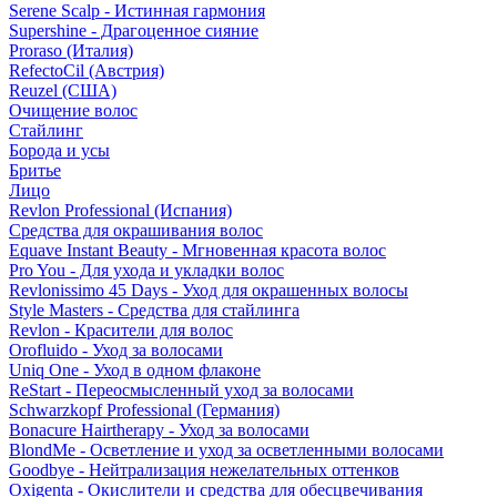
Serene Scalp - Истинная гармония
Supershine - Драгоценное сияние
Proraso (Италия)
RefectoCil (Австрия)
Reuzel (США)
Очищение волос
Стайлинг
Борода и усы
Бритье
Лицо
Revlon Professional (Испания)
Средства для окрашивания волос
Equave Instant Beauty - Мгновенная красота волос
Pro You - Для ухода и укладки волос
Revlonissimo 45 Days - Уход для окрашенных волосы
Style Masters - Средства для стайлинга
Revlon - Красители для волос
Orofluido - Уход за волосами
Uniq One - Уход в одном флаконе
ReStart - Переосмысленный уход за волосами
Schwarzkopf Professional (Германия)
Bonacure Hairtherapy - Уход за волосами
BlondMe - Осветление и уход за осветленными волосами
Goodbye - Нейтрализация нежелательных оттенков
Oxigenta - Окислители и средства для обесцвечивания