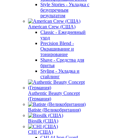
Style Stories - Укладка с
безупречным
результатом
American Crew (США)
Classic - Ежедневный
уход
Precision Blend -
Окрашивание и
тонирование
Shave - Средства для
бритья
Styling - Укладка и
стайлинг
Authentic Beauty Concept
(Германия)
Batiste (Великобритания)
Biosilk (США)
CHI (США)
CHI 44 Iron Guard -