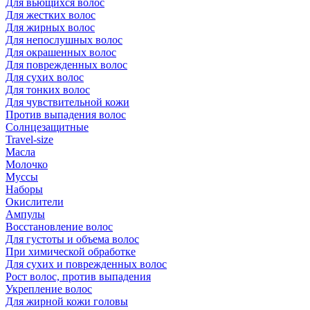
Для вьющихся волос
Для жестких волос
Для жирных волос
Для непослушных волос
Для окрашенных волос
Для поврежденных волос
Для сухих волос
Для тонких волос
Для чувствительной кожи
Против выпадения волос
Солнцезащитные
Travel-size
Масла
Молочко
Муссы
Наборы
Окислители
Ампулы
Восстановление волос
Для густоты и объема волос
При химической обработке
Для сухих и поврежденных волос
Рост волос, против выпадения
Укрепление волос
Для жирной кожи головы