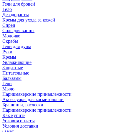
Гели для бровей
Тело
Дезодоранты
Кремы для ухода за кожей
Спреи
Соль для ванны
Молочко
Скрабы
Гели для душа
Руки
Кремы
Увлажняющие
Защитные
Питательные
Бальзамы
Гели
Мыло
Парикмахерские принадлежности
Аксессуары для косметологии
Брашинги, расчески
Парикмахерские принадлежности
Как купить
Условия оплаты
Условия доставки
О нас