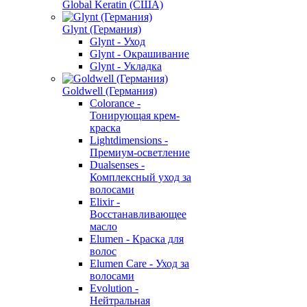
Global Keratin (США)
Glynt (Германия)
Glynt - Уход
Glynt - Окрашивание
Glynt - Укладка
Goldwell (Германия)
Colorance -
Тонирующая крем-
краска
Lightdimensions -
Премиум-осветление
Dualsenses -
Комплексный уход за
волосами
Elixir -
Восстанавливающее
масло
Elumen - Краска для
волос
Elumen Care - Уход за
волосами
Evolution -
Нейтральная