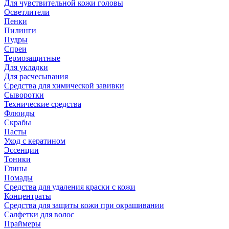
Для чувствительной кожи головы
Осветлители
Пенки
Пилинги
Пудры
Спреи
Термозащитные
Для укладки
Для расчесывания
Средства для химической завивки
Сыворотки
Технические средства
Флюиды
Скрабы
Пасты
Уход с кератином
Эссенции
Тоники
Глины
Помады
Средства для удаления краски с кожи
Концентраты
Средства для защиты кожи при окрашивании
Салфетки для волос
Праймеры