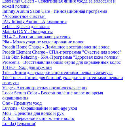
Estessimo Celcert - Селективная линия ухода за волосами и
кожей головы
Infinity Aurum Salon Care - Инновационная программа
"Абсолютное счастье"
IAU Infinity Aurum - Аромалиния
Lebel - Краска для волос
Materia OXY - Оксиданты
PH 4.7 - Восстанавливающая серия
Plia - Молекулярное моделирование волос
Proedit Home Charge - Домашнее восстановление волос
Proedit Element Charge - СПА-программа "Счастье для волос"
Hair Skin Relaxing - SPA-Программа "Здоровая кожа головы"
Proscenia - Восстанавливающая серия для окрашенных волос
THEO - Уход для мужчин
Trie - Линия для укладки с протеинами шелка и жемчуга
Trie Tuner - Линия для базовой укладки с протеинами шелка и
жемчуга
Viege - Антивозростная органическая серия
Locor Serum Color - Восстановление волос во время
окрашивания
One - Премиум уход
Luviona - Окрашивание и anti-age уход
Moii - Средства для волос и рук
Rufor - Бережное выпрямление волос
Londa (Германия)