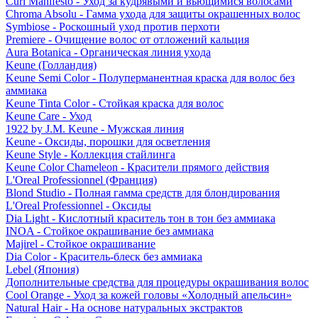
Curl Manifesto - Уход за кудрявыми и вьющимися волосами
Chroma Absolu - Гамма ухода для защиты окрашенных волос
Symbiose - Роскошный уход против перхоти
Premiere - Очищение волос от отложений кальция
Aura Botanica - Органическая линия ухода
Keune (Голландия)
Keune Semi Color - Полуперманентная краска для волос без
аммиака
Keune Tinta Color - Стойкая краска для волос
Keune Care - Уход
1922 by J.M. Keune - Мужская линия
Keune - Оксиды, порошки для осветления
Keune Style - Коллекция стайлинга
Keune Color Chameleon - Красители прямого действия
L'Oreal Professionnel (Франция)
Blond Studio - Полная гамма средств для блондирования
L'Oreal Professionnel - Оксиды
Dia Light - Кислотный краситель тон в тон без аммиака
INOA - Стойкое окрашивание без аммиака
Majirel - Стойкое окрашивание
Dia Color - Краситель-блеск без аммиака
Lebel (Япония)
Дополнительные средства для процедуры окрашивания волос
Cool Orange - Уход за кожей головы «Холодный апельсин»
Natural Hair - На основе натуральных экстрактов