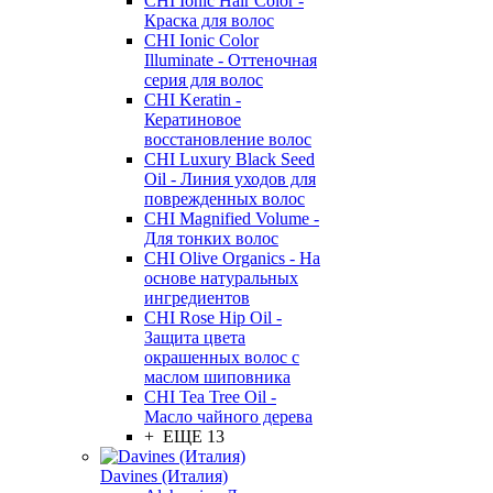
CHI Ionic Hair Color -
Краска для волос
CHI Ionic Color
Illuminate - Оттеночная
серия для волос
CHI Keratin -
Кератиновое
восстановление волос
CHI Luxury Black Seed
Oil - Линия уходов для
поврежденных волос
CHI Magnified Volume -
Для тонких волос
CHI Olive Organics - На
основе натуральных
ингредиентов
CHI Rose Hip Oil -
Защита цвета
окрашенных волос с
маслом шиповника
CHI Tea Tree Oil -
Масло чайного дерева
+ ЕЩЕ 13
Davines (Италия)