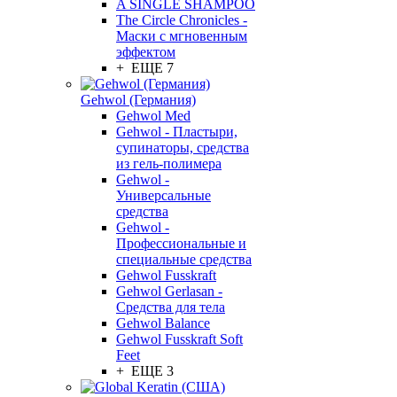
A SINGLE SHAMPOO
The Circle Chronicles -
Маски с мгновенным
эффектом
+ ЕЩЕ 7
Gehwol (Германия)
Gehwol Med
Gehwol - Пластыри,
супинаторы, средства
из гель-полимера
Gehwol -
Универсальные
средства
Gehwol -
Профессиональные и
специальные средства
Gehwol Fusskraft
Gehwol Gerlasan -
Средства для тела
Gehwol Balance
Gehwol Fusskraft Soft
Feet
+ ЕЩЕ 3