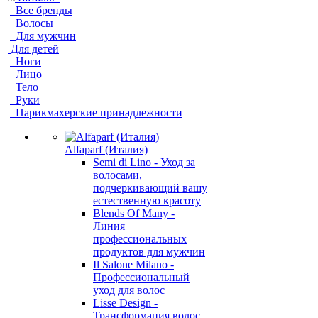
Все бренды
Волосы
Для мужчин
Для детей
Ноги
Лицо
Тело
Руки
Парикмахерские принадлежности
Alfaparf (Италия)
Semi di Lino - Уход за
волосами,
подчеркивающий вашу
естественную красоту
Blends Of Many -
Линия
профессиональных
продуктов для мужчин
Il Salone Milano -
Профессиональный
уход для волос
Lisse Design -
Трансформация волос