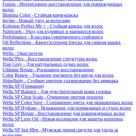
Fusion - Интенсивное восстановление для поврежденных
волос
Illumina Color - Стойкая крем-краска
Invigo - Новый уход за волосами
Koleston Perfect Me + - Стойкая краска для волос
Nutricurls - Уход для кудрявых и вьющихся волос
Performance - Классика современного стайлинга
Oil Reflections - Квинтэссенция блеска для сияния ваших
волос
Wella - Окислители
Wella°Plex - Восстановление структуры волос
True Grey - Для натуральных седых волос
Ultimate Repair - Роскошное восстановление
Color Renew - Удаление пигмента без вреда для волос
Shinefinity - Стойкое цветное глазирование без аммиака
Wella SP (Германия)
Wella SP Balance - Для чувствительной кожи головы
Wella SP Clear Scalp - Очищение против перхоти
Wella SP Color Save - Сохранение цвета для окрашенных волос
Wella SP Hydrate - Увлажнение для нормальных и сухих волос
Wella SP Repair - Восстановление для поврежденных волос
Wella SP Luxe Oil - Новая коллекция для защиты кератина
волос
Wella SP Just Men - Мужская линия средств для ухода за
волосами