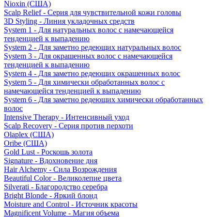
Nioxin (США)
Scalp Relief - Серия для чувствительной кожи головы
3D Styling - Линия укладочных средств
System 1 - Для натуральных волос с намечающейся
тенденцией к выпадению
System 2 - Для заметно редеющих натуральных волос
System 3 - Для окрашенных волос с намечающейся
тенденцией к выпадению
System 4 - Для заметно редеющих окрашенных волос
System 5 - Для химически обработанных волос с
намечающейся тенденцией к выпадению
System 6 - Для заметно редеющих химически обработанных
волос
Intensive Therapy - Интенсивный уход
Scalp Recovery - Серия против перхоти
Olaplex (США)
Oribe (США)
Gold Lust - Роскошь золота
Signature - Вдохновение дня
Hair Alchemy - Сила Возрождения
Beautiful Color - Великолепие цвета
Silverati - Благородство серебра
Bright Blonde - Яркий блонд
Moisture and Control - Источник красоты
Magnificent Volume - Магия объема