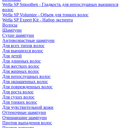
Wella SP Smoothen - Гладкость для непослушных вьющихся
волос
Wella SP Volumize - Объем для тонких волос
Wella SP Expert Kit - Набор эксперта
Волосы
Шампуни
Сухие шампуни
Антивозрастные шампуни
Для всех типов волос
Для вьющихся волос
Для детей
Для длинных волос
Для жестких волос
Для жирных волос
Для непослушных волос
Для окрашенных волос
Для поврежденных волос
Для роста волос
Для сухих волос
Для тонких волос
Для чувствительной кожи
Оттеночные шампуни
Очищающие шампуни
Против выпадения волос
Против перхоти