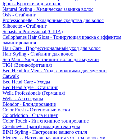
Igora - Красители для волос
Natural Styling - Химическая завивка волос
Osis - Стайлинг
Professionnelle - Укладочные средства для волос
Silhouette - Стайлинг
Sebastian Professional (США)
Cellophanes Hair Gloss - Тонирующая краска с эффектом
ламинирования
Hair Care - Профессиональный уход для волос
Hair Styling - Стайлинг для волос
Seb Man - Уход и стайлинг волос для мужчин
TIGI (Великобритания)
Bed Head for Men - Уход за волосами для мужчин
Catwalk
Bed Head Care - Уходы
Bed Head Style - Стайлинг
Wella Professionals (Германия)
Wella - Аксессуары
Blondor - Блондирование
Color Fresh - Оттеночные маски
ColorMotion - Сила и цвет
Color Touch - Интенсивное тонирование
Creatine+ - Трансформация текстуры
EIMI Styling - Настроение вашего стиля
Elements - Натуральная линия ухода за волосами