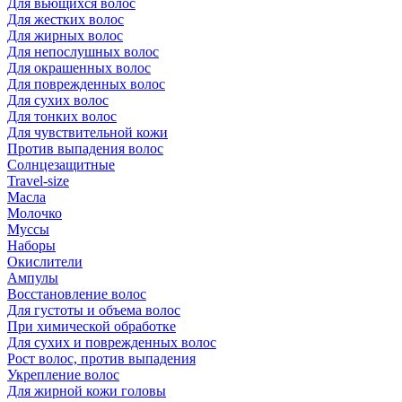
Для вьющихся волос
Для жестких волос
Для жирных волос
Для непослушных волос
Для окрашенных волос
Для поврежденных волос
Для сухих волос
Для тонких волос
Для чувствительной кожи
Против выпадения волос
Солнцезащитные
Travel-size
Масла
Молочко
Муссы
Наборы
Окислители
Ампулы
Восстановление волос
Для густоты и объема волос
При химической обработке
Для сухих и поврежденных волос
Рост волос, против выпадения
Укрепление волос
Для жирной кожи головы