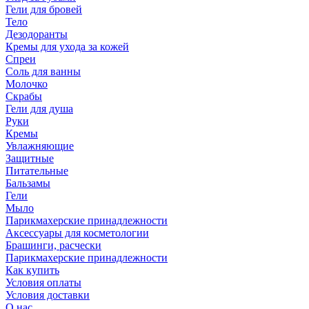
Гели для бровей
Тело
Дезодоранты
Кремы для ухода за кожей
Спреи
Соль для ванны
Молочко
Скрабы
Гели для душа
Руки
Кремы
Увлажняющие
Защитные
Питательные
Бальзамы
Гели
Мыло
Парикмахерские принадлежности
Аксессуары для косметологии
Брашинги, расчески
Парикмахерские принадлежности
Как купить
Условия оплаты
Условия доставки
О нас