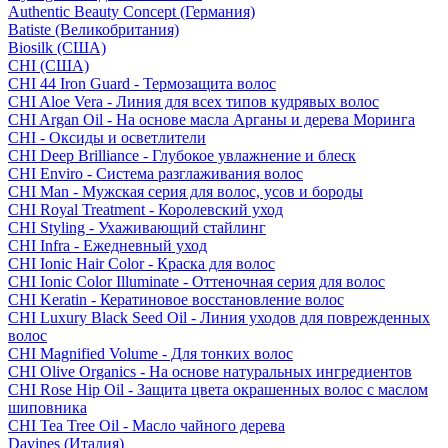
Authentic Beauty Concept (Германия)
Batiste (Великобритания)
Biosilk (США)
CHI (США)
CHI 44 Iron Guard - Термозащита волос
CHI Aloe Vera - Линия для всех типов кудрявых волос
CHI Argan Oil - На основе масла Арганы и дерева Моринга
CHI - Оксиды и осветлители
CHI Deep Brilliance - Глубокое увлажнение и блеск
CHI Enviro - Система разглаживания волос
CHI Man - Мужская серия для волос, усов и бороды
CHI Royal Treatment - Королевский уход
CHI Styling - Ухаживающий стайлинг
CHI Infra - Ежедневный уход
CHI Ionic Hair Color - Краска для волос
CHI Ionic Color Illuminate - Оттеночная серия для волос
CHI Keratin - Кератиновое восстановление волос
CHI Luxury Black Seed Oil - Линия уходов для поврежденных
волос
CHI Magnified Volume - Для тонких волос
CHI Olive Organics - На основе натуральных ингредиентов
CHI Rose Hip Oil - Защита цвета окрашенных волос с маслом
шиповника
CHI Tea Tree Oil - Масло чайного дерева
Davines (Италия)