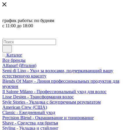
график работы:
по будням
с 11:00 до 18:00
Каталог
Все бренды
Alfaparf (Италия)
Semi di Lino - Уход за волосами, подчеркивающий вашу
естественную красоту
Blends Of Many - Линия профессиональных продуктов для
мужчин
Il Salone Milano - Профессиональный уход для волос
Lisse Design - Трансформация волос
Style Stories - Укладка с безупречным результатом
American Crew (США)
Classic - Ежедневный уход
Precision Blend - Окрашивание и тонирование
Shave - Средства для бритья
Styling - Укладка и стайлинг