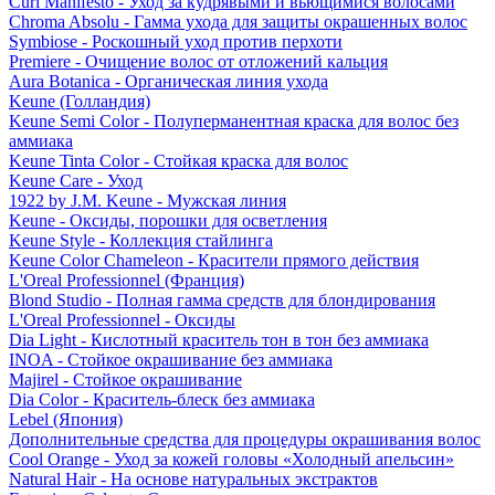
Curl Manifesto - Уход за кудрявыми и вьющимися волосами
Chroma Absolu - Гамма ухода для защиты окрашенных волос
Symbiose - Роскошный уход против перхоти
Premiere - Очищение волос от отложений кальция
Aura Botanica - Органическая линия ухода
Keune (Голландия)
Keune Semi Color - Полуперманентная краска для волос без
аммиака
Keune Tinta Color - Стойкая краска для волос
Keune Care - Уход
1922 by J.M. Keune - Мужская линия
Keune - Оксиды, порошки для осветления
Keune Style - Коллекция стайлинга
Keune Color Chameleon - Красители прямого действия
L'Oreal Professionnel (Франция)
Blond Studio - Полная гамма средств для блондирования
L'Oreal Professionnel - Оксиды
Dia Light - Кислотный краситель тон в тон без аммиака
INOA - Стойкое окрашивание без аммиака
Majirel - Стойкое окрашивание
Dia Color - Краситель-блеск без аммиака
Lebel (Япония)
Дополнительные средства для процедуры окрашивания волос
Cool Orange - Уход за кожей головы «Холодный апельсин»
Natural Hair - На основе натуральных экстрактов