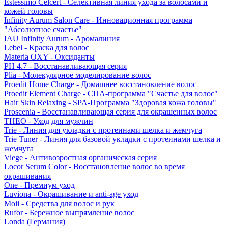
Estessimo Celcert - Селективная линия ухода за волосами и
кожей головы
Infinity Aurum Salon Care - Инновационная программа
"Абсолютное счастье"
IAU Infinity Aurum - Аромалиния
Lebel - Краска для волос
Materia OXY - Оксиданты
PH 4.7 - Восстанавливающая серия
Plia - Молекулярное моделирование волос
Proedit Home Charge - Домашнее восстановление волос
Proedit Element Charge - СПА-программа "Счастье для волос"
Hair Skin Relaxing - SPA-Программа "Здоровая кожа головы"
Proscenia - Восстанавливающая серия для окрашенных волос
THEO - Уход для мужчин
Trie - Линия для укладки с протеинами шелка и жемчуга
Trie Tuner - Линия для базовой укладки с протеинами шелка и
жемчуга
Viege - Антивозростная органическая серия
Locor Serum Color - Восстановление волос во время
окрашивания
One - Премиум уход
Luviona - Окрашивание и anti-age уход
Moii - Средства для волос и рук
Rufor - Бережное выпрямление волос
Londa (Германия)