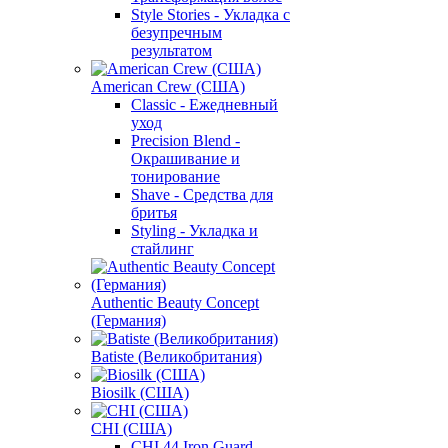
Style Stories - Укладка с
безупречным
результатом
American Crew (США)
Classic - Ежедневный
уход
Precision Blend -
Окрашивание и
тонирование
Shave - Средства для
бритья
Styling - Укладка и
стайлинг
Authentic Beauty Concept
(Германия)
Batiste (Великобритания)
Biosilk (США)
CHI (США)
CHI 44 Iron Guard -