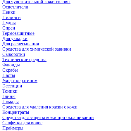
Для чувствительной кожи головы
Осветлители
Пенки
Пилинги
Пудры
Спреи
Термозащитные
Для укладки
Для расчесывания
Средства для химической завивки
Сыворотки
Технические средства
Флюиды
Скрабы
Пасты
Уход с кератином
Эссенции
Тоники
Глины
Помады
Средства для удаления краски с кожи
Концентраты
Средства для защиты кожи при окрашивании
Салфетки для волос
Праймеры