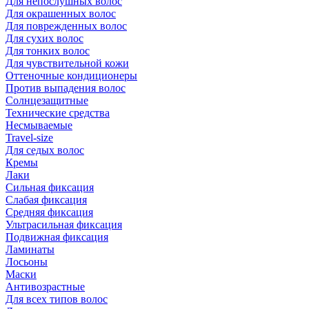
Для непослушных волос
Для окрашенных волос
Для поврежденных волос
Для сухих волос
Для тонких волос
Для чувствительной кожи
Оттеночные кондиционеры
Против выпадения волос
Солнцезащитные
Технические средства
Несмываемые
Travel-size
Для седых волос
Кремы
Лаки
Сильная фиксация
Слабая фиксация
Средняя фиксация
Ультрасильная фиксация
Подвижная фиксация
Ламинаты
Лосьоны
Маски
Антивозрастные
Для всех типов волос