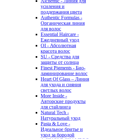
Alchemic - Линия для
усиления и
поддержания цвета
Authentic Formulas -
Органическая линия
для волос
Essential Haircare -
Eжедневный уход
OI - Абсолютная
красота волос
SU - Средства для
защиты от солнца
Finest Pigments - Био-
ламинирование волос
Heart Of Glass – Линия
для ухода и сияния
светлых волос
More Inside -
Авторские продукты
для стайлинга
Natural Tech -
Натуральный уход
Pasta & Love -
Идеальное бритье и
уход за бородой