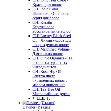
CHI Ionic Hair Color -
Краска для волос
CHI Ionic Color
Illuminate - Оттеночная
серия для волос
CHI Keratin -
Кератиновое
восстановление волос
CHI Luxury Black Seed
Oil - Линия уходов для
поврежденных волос
CHI Magnified Volume -
Для тонких волос
CHI Olive Organics - На
основе натуральных
ингредиентов
CHI Rose Hip Oil -
Защита цвета
окрашенных волос с
маслом шиповника
CHI Tea Tree Oil -
Масло чайного дерева
+ ЕЩЕ 13
Davines (Италия)