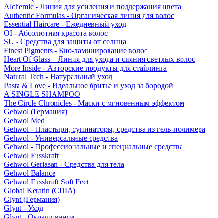
Alchemic - Линия для усиления и поддержания цвета
Authentic Formulas - Органическая линия для волос
Essential Haircare - Eжедневный уход
OI - Абсолютная красота волос
SU - Средства для защиты от солнца
Finest Pigments - Био-ламинирование волос
Heart Of Glass – Линия для ухода и сияния светлых волос
More Inside - Авторские продукты для стайлинга
Natural Tech - Натуральный уход
Pasta & Love - Идеальное бритье и уход за бородой
A SINGLE SHAMPOO
The Circle Chronicles - Маски с мгновенным эффектом
Gehwol (Германия)
Gehwol Med
Gehwol - Пластыри, супинаторы, средства из гель-полимера
Gehwol - Универсальные средства
Gehwol - Профессиональные и специальные средства
Gehwol Fusskraft
Gehwol Gerlasan - Средства для тела
Gehwol Balance
Gehwol Fusskraft Soft Feet
Global Keratin (США)
Glynt (Германия)
Glynt - Уход
Glynt - Окрашивание