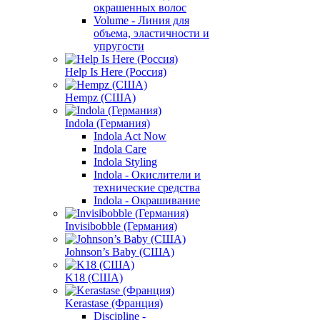
окрашенных волос
Volume - Линия для
объема, эластичности и
упругости
Help Is Here (Россия)
Hempz (США)
Indola (Германия)
Indola Act Now
Indola Care
Indola Styling
Indola - Окислители и
технические средства
Indola - Окрашивание
Invisibobble (Германия)
Johnson’s Baby (США)
K18 (США)
Kerastase (Франция)
Discipline -