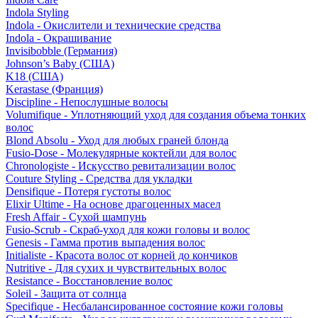
Indola Styling
Indola - Окислители и технические средства
Indola - Окрашивание
Invisibobble (Германия)
Johnson’s Baby (США)
K18 (США)
Kerastase (Франция)
Discipline - Непослушные волосы
Volumifique - Уплотняющий уход для создания объема тонких
волос
Blond Absolu - Уход для любых граней блонда
Fusio-Dose - Молекулярные коктейли для волос
Chronologiste - Искусство ревитализации волос
Couture Styling - Средства для укладки
Densifique - Потеря густоты волос
Elixir Ultime - На основе драгоценных масел
Fresh Affair - Сухой шампунь
Fusio-Scrub - Скраб-уход для кожи головы и волос
Genesis - Гамма против выпадения волос
Initialiste - Красота волос от корней до кончиков
Nutritive - Для сухих и чувствительных волос
Resistance - Восстановление волос
Soleil - Защита от солнца
Specifique - Несбалансированное состояние кожи головы