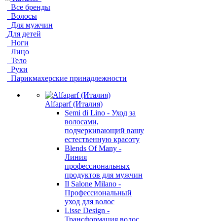
Все бренды
Волосы
Для мужчин
Для детей
Ноги
Лицо
Тело
Руки
Парикмахерские принадлежности
Alfaparf (Италия)
Semi di Lino - Уход за
волосами,
подчеркивающий вашу
естественную красоту
Blends Of Many -
Линия
профессиональных
продуктов для мужчин
Il Salone Milano -
Профессиональный
уход для волос
Lisse Design -
Трансформация волос