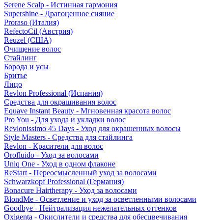
Serene Scalp - Истинная гармония
Supershine - Драгоценное сияние
Proraso (Италия)
RefectoCil (Австрия)
Reuzel (США)
Очищение волос
Стайлинг
Борода и усы
Бритье
Лицо
Revlon Professional (Испания)
Средства для окрашивания волос
Equave Instant Beauty - Мгновенная красота волос
Pro You - Для ухода и укладки волос
Revlonissimo 45 Days - Уход для окрашенных волосы
Style Masters - Средства для стайлинга
Revlon - Красители для волос
Orofluido - Уход за волосами
Uniq One - Уход в одном флаконе
ReStart - Переосмысленный уход за волосами
Schwarzkopf Professional (Германия)
Bonacure Hairtherapy - Уход за волосами
BlondMe - Осветление и уход за осветленными волосами
Goodbye - Нейтрализация нежелательных оттенков
Oxigenta - Окислители и средства для обесцвечивания