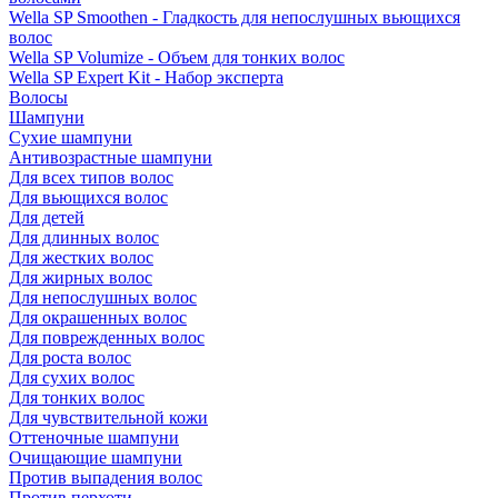
Wella SP Smoothen - Гладкость для непослушных вьющихся
волос
Wella SP Volumize - Объем для тонких волос
Wella SP Expert Kit - Набор эксперта
Волосы
Шампуни
Сухие шампуни
Антивозрастные шампуни
Для всех типов волос
Для вьющихся волос
Для детей
Для длинных волос
Для жестких волос
Для жирных волос
Для непослушных волос
Для окрашенных волос
Для поврежденных волос
Для роста волос
Для сухих волос
Для тонких волос
Для чувствительной кожи
Оттеночные шампуни
Очищающие шампуни
Против выпадения волос
Против перхоти