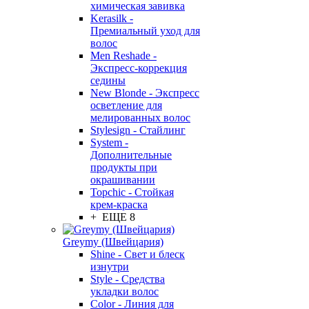
химическая завивка
Kerasilk -
Премиальный уход для
волос
Men Reshade -
Экспресс-коррекция
седины
New Blonde - Экспресс
осветление для
мелированных волос
Stylesign - Стайлинг
System -
Дополнительные
продукты при
окрашивании
Topchic - Стойкая
крем-краска
+ ЕЩЕ 8
Greymy (Швейцария)
Shine - Свет и блеск
изнутри
Style - Средства
укладки волос
Color - Линия для