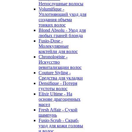
Непослушные волосы
Volumifique -
Уплотняющий уход для
создания объема
тонких волос
Blond Absolu - Уход для
любых граней блонда
Fusio-Dose -
Молекулярные
коктейли для волос
Chronologiste -
Искусство
ревитализации волос
Couture Styling -
Средства для укладки
Densifique - Потеря
густоты волос
Elixir Ultime - На
основе драгоценных
масел
Fresh Affair - Сухой
шампунь
Fusio-Scrub - Скраб-
уход для кожи головы
и волос