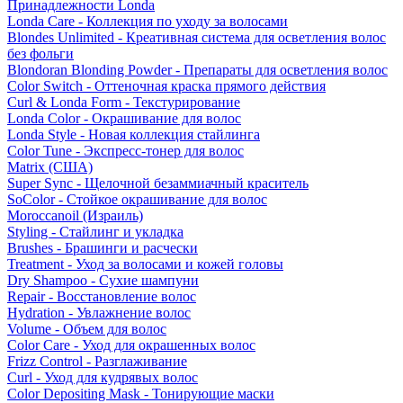
Принадлежности Londa
Londa Care - Коллекция по уходу за волосами
Blondes Unlimited - Креативная система для осветления волос
без фольги
Blondoran Blonding Powder - Препараты для осветления волос
Color Switch - Оттеночная краска прямого действия
Curl & Londa Form - Текстурирование
Londa Color - Окрашивание для волос
Londa Style - Новая коллекция стайлинга
Color Tune - Экспресс-тонер для волос
Matrix (США)
Super Sync - Щелочной безаммиачный краситель
SoColor - Стойкое окрашивание для волос
Moroccanoil (Израиль)
Styling - Стайлинг и укладка
Brushes - Брашинги и расчески
Treatment - Уход за волосами и кожей головы
Dry Shampoo - Сухие шампуни
Repair - Восстановление волос
Hydration - Увлажнение волос
Volume - Объем для волос
Color Care - Уход для окрашенных волос
Frizz Control - Разглаживание
Curl - Уход для кудрявых волос
Color Depositing Mask - Тонирующие маски