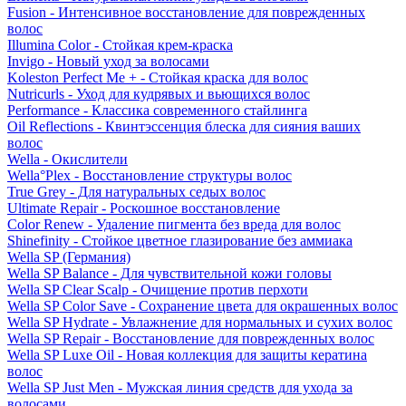
Fusion - Интенсивное восстановление для поврежденных
волос
Illumina Color - Стойкая крем-краска
Invigo - Новый уход за волосами
Koleston Perfect Me + - Стойкая краска для волос
Nutricurls - Уход для кудрявых и вьющихся волос
Performance - Классика современного стайлинга
Oil Reflections - Квинтэссенция блеска для сияния ваших
волос
Wella - Окислители
Wella°Plex - Восстановление структуры волос
True Grey - Для натуральных седых волос
Ultimate Repair - Роскошное восстановление
Color Renew - Удаление пигмента без вреда для волос
Shinefinity - Стойкое цветное глазирование без аммиака
Wella SP (Германия)
Wella SP Balance - Для чувствительной кожи головы
Wella SP Clear Scalp - Очищение против перхоти
Wella SP Color Save - Сохранение цвета для окрашенных волос
Wella SP Hydrate - Увлажнение для нормальных и сухих волос
Wella SP Repair - Восстановление для поврежденных волос
Wella SP Luxe Oil - Новая коллекция для защиты кератина
волос
Wella SP Just Men - Мужская линия средств для ухода за
волосами