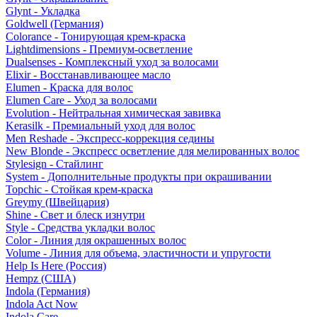
Glynt - Укладка
Goldwell (Германия)
Colorance - Тонирующая крем-краска
Lightdimensions - Премиум-осветление
Dualsenses - Комплексный уход за волосами
Elixir - Восстанавливающее масло
Elumen - Краска для волос
Elumen Care - Уход за волосами
Evolution - Нейтральная химическая завивка
Kerasilk - Премиальный уход для волос
Men Reshade - Экспресс-коррекция седины
New Blonde - Экспресс осветление для мелированных волос
Stylesign - Стайлинг
System - Дополнительные продукты при окрашивании
Topchic - Стойкая крем-краска
Greymy (Швейцария)
Shine - Свет и блеск изнутри
Style - Средства укладки волос
Color - Линия для окрашенных волос
Volume - Линия для объема, эластичности и упругости
Help Is Here (Россия)
Hempz (США)
Indola (Германия)
Indola Act Now
Indola Care