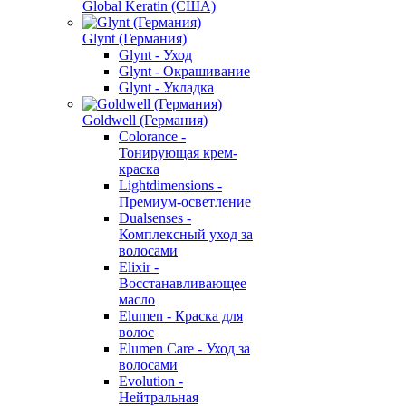
Global Keratin (США)
Glynt (Германия)
Glynt - Уход
Glynt - Окрашивание
Glynt - Укладка
Goldwell (Германия)
Colorance -
Тонирующая крем-
краска
Lightdimensions -
Премиум-осветление
Dualsenses -
Комплексный уход за
волосами
Elixir -
Восстанавливающее
масло
Elumen - Краска для
волос
Elumen Care - Уход за
волосами
Evolution -
Нейтральная