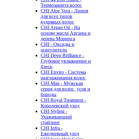
Термозащита волос
CHI Aloe Vera - Линия
для всех типов
кудрявых волос
CHI Argan Oil - На
основе масла Арганы и
дерева Моринга
CHI - Оксиды и
осветлители
CHI Deep Brilliance -
Глубокое увлажнение и
блеск
CHI Enviro - Система
разглаживания волос
CHI Man - Мужская
серия для волос, усов и
бороды
CHI Royal Treatment -
Королевский уход
CHI Styling -
Ухаживающий
стайлинг
CHI Infra -
Ежедневный уход