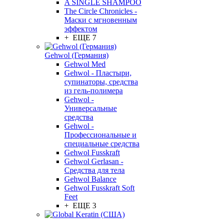
A SINGLE SHAMPOO
The Circle Chronicles -
Маски с мгновенным
эффектом
+ ЕЩЕ 7
Gehwol (Германия)
Gehwol Med
Gehwol - Пластыри,
супинаторы, средства
из гель-полимера
Gehwol -
Универсальные
средства
Gehwol -
Профессиональные и
специальные средства
Gehwol Fusskraft
Gehwol Gerlasan -
Средства для тела
Gehwol Balance
Gehwol Fusskraft Soft
Feet
+ ЕЩЕ 3