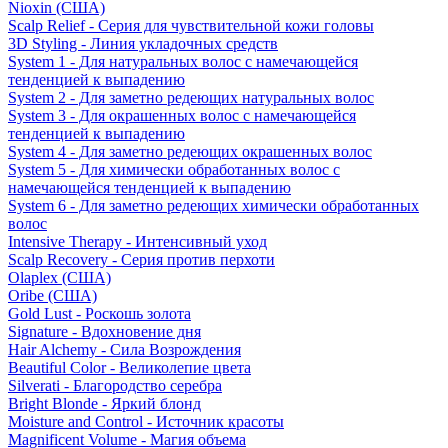
Nioxin (США)
Scalp Relief - Серия для чувствительной кожи головы
3D Styling - Линия укладочных средств
System 1 - Для натуральных волос с намечающейся
тенденцией к выпадению
System 2 - Для заметно редеющих натуральных волос
System 3 - Для окрашенных волос с намечающейся
тенденцией к выпадению
System 4 - Для заметно редеющих окрашенных волос
System 5 - Для химически обработанных волос с
намечающейся тенденцией к выпадению
System 6 - Для заметно редеющих химически обработанных
волос
Intensive Therapy - Интенсивный уход
Scalp Recovery - Серия против перхоти
Olaplex (США)
Oribe (США)
Gold Lust - Роскошь золота
Signature - Вдохновение дня
Hair Alchemy - Сила Возрождения
Beautiful Color - Великолепие цвета
Silverati - Благородство серебра
Bright Blonde - Яркий блонд
Moisture and Control - Источник красоты
Magnificent Volume - Магия объема