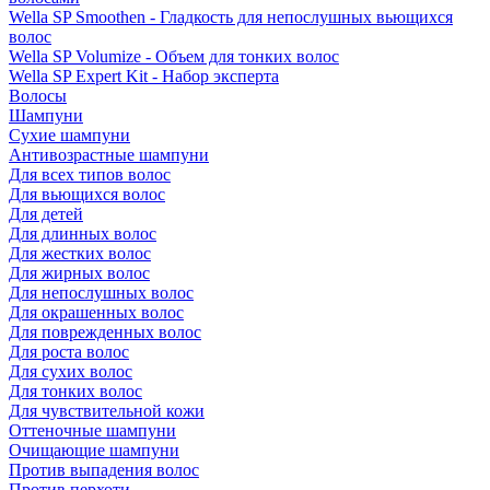
Wella SP Smoothen - Гладкость для непослушных вьющихся
волос
Wella SP Volumize - Объем для тонких волос
Wella SP Expert Kit - Набор эксперта
Волосы
Шампуни
Сухие шампуни
Антивозрастные шампуни
Для всех типов волос
Для вьющихся волос
Для детей
Для длинных волос
Для жестких волос
Для жирных волос
Для непослушных волос
Для окрашенных волос
Для поврежденных волос
Для роста волос
Для сухих волос
Для тонких волос
Для чувствительной кожи
Оттеночные шампуни
Очищающие шампуни
Против выпадения волос
Против перхоти