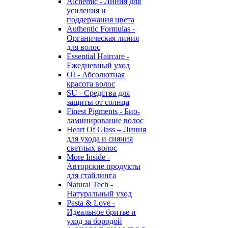
Alchemic - Линия для
усиления и
поддержания цвета
Authentic Formulas -
Органическая линия
для волос
Essential Haircare -
Eжедневный уход
OI - Абсолютная
красота волос
SU - Средства для
защиты от солнца
Finest Pigments - Био-
ламинирование волос
Heart Of Glass – Линия
для ухода и сияния
светлых волос
More Inside -
Авторские продукты
для стайлинга
Natural Tech -
Натуральный уход
Pasta & Love -
Идеальное бритье и
уход за бородой