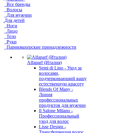
Все бренды
Волосы
Для мужчин
Для детей
Ноги
Лицо
Тело
Руки
Парикмахерские принадлежности
Alfaparf (Италия)
Semi di Lino - Уход за
волосами,
подчеркивающий вашу
естественную красоту
Blends Of Many -
Линия
профессиональных
продуктов для мужчин
Il Salone Milano -
Профессиональный
уход для волос
Lisse Design -
Трансформация волос