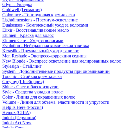
Glynt - Укладка
Goldwell (Германия)
Colorance - Тонирующая крем-краска
Lightdimensions - Премиум-осветление
Dualsenses - Комплексный уход за волосами
Elixir - Восстанавливающее масло
Elumen - Краска для волос
Elumen Care - Уход за волосами
Evolution - Нейтральная химическая завивка
Kerasilk - Премиальный уход для волос
Men Reshade - Экспресс-коррекция седины
New Blonde - Экспресс осветление для мелированных волос
Stylesign - Стайлинг
System - Дополнительные продукты при окрашивании
Topchic - Стойкая крем-краска
Greymy (Швейцария)
Shine - Свет и блеск изнутри
Style - Средства укладки волос
Color - Линия для окрашенных волос
Volume - Линия для объема, эластичности и упругости
Help Is Here (Россия)
Hempz (США)
Indola (Германия)
Indola Act Now
Indola Care