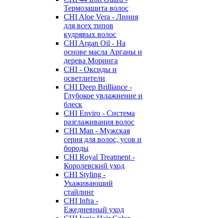
Термозащита волос
CHI Aloe Vera - Линия
для всех типов
кудрявых волос
CHI Argan Oil - На
основе масла Арганы и
дерева Моринга
CHI - Оксиды и
осветлители
CHI Deep Brilliance -
Глубокое увлажнение и
блеск
CHI Enviro - Система
разглаживания волос
CHI Man - Мужская
серия для волос, усов и
бороды
CHI Royal Treatment -
Королевский уход
CHI Styling -
Ухаживающий
стайлинг
CHI Infra -
Ежедневный уход