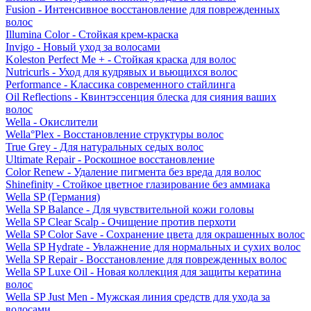
Fusion - Интенсивное восстановление для поврежденных
волос
Illumina Color - Стойкая крем-краска
Invigo - Новый уход за волосами
Koleston Perfect Me + - Стойкая краска для волос
Nutricurls - Уход для кудрявых и вьющихся волос
Performance - Классика современного стайлинга
Oil Reflections - Квинтэссенция блеска для сияния ваших
волос
Wella - Окислители
Wella°Plex - Восстановление структуры волос
True Grey - Для натуральных седых волос
Ultimate Repair - Роскошное восстановление
Color Renew - Удаление пигмента без вреда для волос
Shinefinity - Стойкое цветное глазирование без аммиака
Wella SP (Германия)
Wella SP Balance - Для чувствительной кожи головы
Wella SP Clear Scalp - Очищение против перхоти
Wella SP Color Save - Сохранение цвета для окрашенных волос
Wella SP Hydrate - Увлажнение для нормальных и сухих волос
Wella SP Repair - Восстановление для поврежденных волос
Wella SP Luxe Oil - Новая коллекция для защиты кератина
волос
Wella SP Just Men - Мужская линия средств для ухода за
волосами