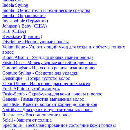
Indola Styling
Indola - Окислители и технические средства
Indola - Окрашивание
Invisibobble (Германия)
Johnson’s Baby (США)
K18 (США)
Kerastase (Франция)
Discipline - Непослушные волосы
Volumifique - Уплотняющий уход для создания объема тонких
волос
Blond Absolu - Уход для любых граней блонда
Fusio-Dose - Молекулярные коктейли для волос
Chronologiste - Искусство ревитализации волос
Couture Styling - Средства для укладки
Densifique - Потеря густоты волос
Elixir Ultime - На основе драгоценных масел
Fresh Affair - Сухой шампунь
Fusio-Scrub - Скраб-уход для кожи головы и волос
Genesis - Гамма против выпадения волос
Initialiste - Красота волос от корней до кончиков
Nutritive - Для сухих и чувствительных волос
Resistance - Восстановление волос
Soleil - Защита от солнца
Specifique - Несбалансированное состояние кожи головы