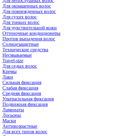
Для непослушных волос
Для окрашенных волос
Для поврежденных волос
Для сухих волос
Для тонких волос
Для чувствительной кожи
Оттеночные кондиционеры
Против выпадения волос
Солнцезащитные
Технические средства
Несмываемые
Travel-size
Для седых волос
Кремы
Лаки
Сильная фиксация
Слабая фиксация
Средняя фиксация
Ультрасильная фиксация
Подвижная фиксация
Ламинаты
Лосьоны
Маски
Антивозрастные
Для всех типов волос