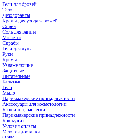
Гели для бровей
Тело
Дезодоранты
Кремы для ухода за кожей
Спреи
Соль для ванны
Молочко
Скрабы
Гели для душа
Руки
Кремы
Увлажняющие
Защитные
Питательные
Бальзамы
Гели
Мыло
Парикмахерские принадлежности
Аксессуары для косметологии
Брашинги, расчески
Парикмахерские принадлежности
Как купить
Условия оплаты
Условия доставки
О нас