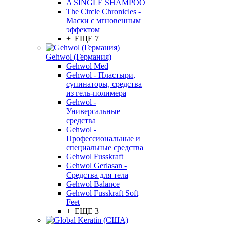
A SINGLE SHAMPOO
The Circle Chronicles -
Маски с мгновенным
эффектом
+ ЕЩЕ 7
Gehwol (Германия)
Gehwol Med
Gehwol - Пластыри,
супинаторы, средства
из гель-полимера
Gehwol -
Универсальные
средства
Gehwol -
Профессиональные и
специальные средства
Gehwol Fusskraft
Gehwol Gerlasan -
Средства для тела
Gehwol Balance
Gehwol Fusskraft Soft
Feet
+ ЕЩЕ 3