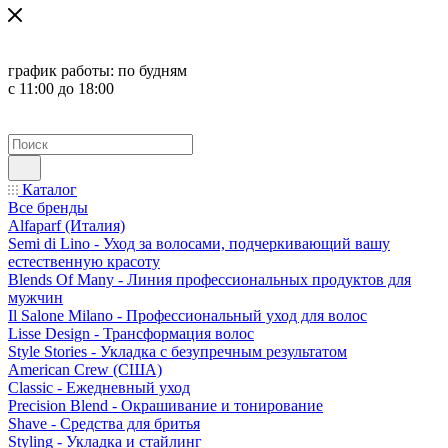
график работы:
по будням
с 11:00 до 18:00
Каталог
Все бренды
Alfaparf (Италия)
Semi di Lino - Уход за волосами, подчеркивающий вашу
естественную красоту
Blends Of Many - Линия профессиональных продуктов для
мужчин
Il Salone Milano - Профессиональный уход для волос
Lisse Design - Трансформация волос
Style Stories - Укладка с безупречным результатом
American Crew (США)
Classic - Ежедневный уход
Precision Blend - Окрашивание и тонирование
Shave - Средства для бритья
Styling - Укладка и стайлинг