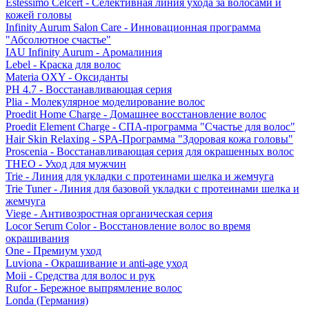
Estessimo Celcert - Селективная линия ухода за волосами и
кожей головы
Infinity Aurum Salon Care - Инновационная программа
"Абсолютное счастье"
IAU Infinity Aurum - Аромалиния
Lebel - Краска для волос
Materia OXY - Оксиданты
PH 4.7 - Восстанавливающая серия
Plia - Молекулярное моделирование волос
Proedit Home Charge - Домашнее восстановление волос
Proedit Element Charge - СПА-программа "Счастье для волос"
Hair Skin Relaxing - SPA-Программа "Здоровая кожа головы"
Proscenia - Восстанавливающая серия для окрашенных волос
THEO - Уход для мужчин
Trie - Линия для укладки с протеинами шелка и жемчуга
Trie Tuner - Линия для базовой укладки с протеинами шелка и
жемчуга
Viege - Антивозростная органическая серия
Locor Serum Color - Восстановление волос во время
окрашивания
One - Премиум уход
Luviona - Окрашивание и anti-age уход
Moii - Средства для волос и рук
Rufor - Бережное выпрямление волос
Londa (Германия)