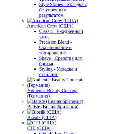
Style Stories - Укладка с
безупречным
результатом
American Crew (США)
Classic - Ежедневный
уход
Precision Blend -
Окрашивание и
тонирование
Shave - Средства для
бритья
Styling - Укладка и
стайлинг
Authentic Beauty Concept
(Германия)
Batiste (Великобритания)
Biosilk (США)
CHI (США)
CHI 44 Iron Guard -