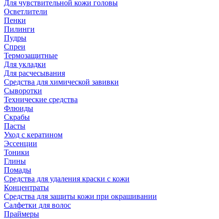
Для чувствительной кожи головы
Осветлители
Пенки
Пилинги
Пудры
Спреи
Термозащитные
Для укладки
Для расчесывания
Средства для химической завивки
Сыворотки
Технические средства
Флюиды
Скрабы
Пасты
Уход с кератином
Эссенции
Тоники
Глины
Помады
Средства для удаления краски с кожи
Концентраты
Средства для защиты кожи при окрашивании
Салфетки для волос
Праймеры