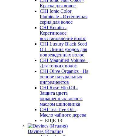
CHI Ionic Hair Color -
Краска для волос
CHI Ionic Color
Illuminate - Оттеночная
серия для волос
CHI Keratin -
Кератиновое
восстановление волос
CHI Luxury Black Seed
Oil - Линия уходов для
поврежденных волос
CHI Magnified Volume -
Для тонких волос
CHI Olive Organics - На
основе натуральных
ингредиентов
CHI Rose Hip Oil -
Защита цвета
окрашенных волос с
маслом шиповника
CHI Tea Tree Oil -
Масло чайного дерева
+ ЕЩЕ 13
Davines (Италия)