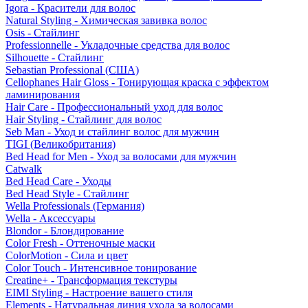
Igora - Красители для волос
Natural Styling - Химическая завивка волос
Osis - Стайлинг
Professionnelle - Укладочные средства для волос
Silhouette - Стайлинг
Sebastian Professional (США)
Cellophanes Hair Gloss - Тонирующая краска с эффектом
ламинирования
Hair Care - Профессиональный уход для волос
Hair Styling - Стайлинг для волос
Seb Man - Уход и стайлинг волос для мужчин
TIGI (Великобритания)
Bed Head for Men - Уход за волосами для мужчин
Catwalk
Bed Head Care - Уходы
Bed Head Style - Стайлинг
Wella Professionals (Германия)
Wella - Аксессуары
Blondor - Блондирование
Color Fresh - Оттеночные маски
ColorMotion - Сила и цвет
Color Touch - Интенсивное тонирование
Creatine+ - Трансформация текстуры
EIMI Styling - Настроение вашего стиля
Elements - Натуральная линия ухода за волосами