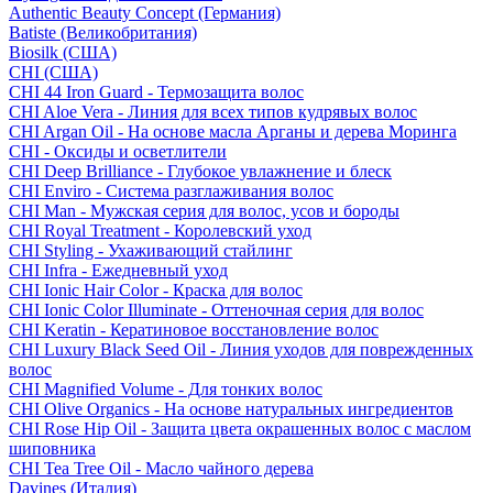
Authentic Beauty Concept (Германия)
Batiste (Великобритания)
Biosilk (США)
CHI (США)
CHI 44 Iron Guard - Термозащита волос
CHI Aloe Vera - Линия для всех типов кудрявых волос
CHI Argan Oil - На основе масла Арганы и дерева Моринга
CHI - Оксиды и осветлители
CHI Deep Brilliance - Глубокое увлажнение и блеск
CHI Enviro - Система разглаживания волос
CHI Man - Мужская серия для волос, усов и бороды
CHI Royal Treatment - Королевский уход
CHI Styling - Ухаживающий стайлинг
CHI Infra - Ежедневный уход
CHI Ionic Hair Color - Краска для волос
CHI Ionic Color Illuminate - Оттеночная серия для волос
CHI Keratin - Кератиновое восстановление волос
CHI Luxury Black Seed Oil - Линия уходов для поврежденных
волос
CHI Magnified Volume - Для тонких волос
CHI Olive Organics - На основе натуральных ингредиентов
CHI Rose Hip Oil - Защита цвета окрашенных волос с маслом
шиповника
CHI Tea Tree Oil - Масло чайного дерева
Davines (Италия)