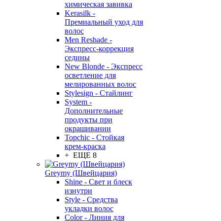
химическая завивка
Kerasilk -
Премиальный уход для
волос
Men Reshade -
Экспресс-коррекция
седины
New Blonde - Экспресс
осветление для
мелированных волос
Stylesign - Стайлинг
System -
Дополнительные
продукты при
окрашивании
Topchic - Стойкая
крем-краска
+ ЕЩЕ 8
Greymy (Швейцария)
Shine - Свет и блеск
изнутри
Style - Средства
укладки волос
Color - Линия для