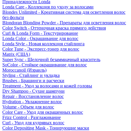
Принадлежности Londa
Londa Care - Коллекция по уходу за волосами
Blondes Unlimited - Креативная система для осветления волос
без фольги
Blondoran Blonding Powder - Препараты для осветления волос
Color Switch - Оттеночная краска прямого действия
Curl & Londa Form - Текстурирование
Londa Color - Окрашивание для волос
Londa Style - Новая коллекция стайлинга
Color Tune - Экспресс-тонер для волос
Matrix (США)
Super Sync - Щелочной безаммиачный краситель
SoColor - Стойкое окрашивание для волос
Moroccanoil (Израиль)
Styling - Стайлинг и укладка
Brushes - Брашинги и расчески
Treatment - Уход за волосами и кожей головы
Dry Shampoo - Сухие шампуни
Repair - Восстановление волос
Hydration - Увлажнение волос
Volume - Объем для волос
Color Care - Уход для окрашенных волос
Frizz Control - Разглаживание
Curl - Уход для кудрявых волос
Color Depositing Mask - Тонирующие маски