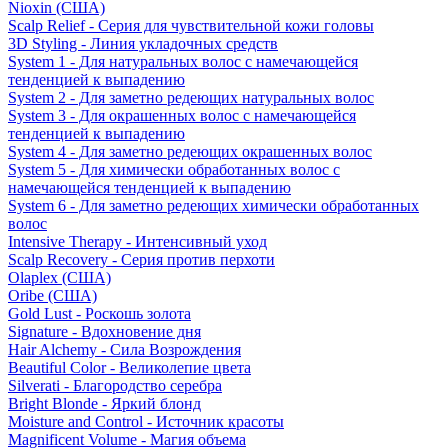
Nioxin (США)
Scalp Relief - Серия для чувствительной кожи головы
3D Styling - Линия укладочных средств
System 1 - Для натуральных волос с намечающейся
тенденцией к выпадению
System 2 - Для заметно редеющих натуральных волос
System 3 - Для окрашенных волос с намечающейся
тенденцией к выпадению
System 4 - Для заметно редеющих окрашенных волос
System 5 - Для химически обработанных волос с
намечающейся тенденцией к выпадению
System 6 - Для заметно редеющих химически обработанных
волос
Intensive Therapy - Интенсивный уход
Scalp Recovery - Серия против перхоти
Olaplex (США)
Oribe (США)
Gold Lust - Роскошь золота
Signature - Вдохновение дня
Hair Alchemy - Сила Возрождения
Beautiful Color - Великолепие цвета
Silverati - Благородство серебра
Bright Blonde - Яркий блонд
Moisture and Control - Источник красоты
Magnificent Volume - Магия объема