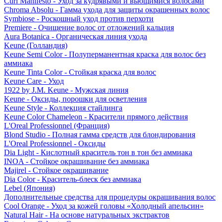
Curl Manifesto - Уход за кудрявыми и вьющимися волосами
Chroma Absolu - Гамма ухода для защиты окрашенных волос
Symbiose - Роскошный уход против перхоти
Premiere - Очищение волос от отложений кальция
Aura Botanica - Органическая линия ухода
Keune (Голландия)
Keune Semi Color - Полуперманентная краска для волос без
аммиака
Keune Tinta Color - Стойкая краска для волос
Keune Care - Уход
1922 by J.M. Keune - Мужская линия
Keune - Оксиды, порошки для осветления
Keune Style - Коллекция стайлинга
Keune Color Chameleon - Красители прямого действия
L'Oreal Professionnel (Франция)
Blond Studio - Полная гамма средств для блондирования
L'Oreal Professionnel - Оксиды
Dia Light - Кислотный краситель тон в тон без аммиака
INOA - Стойкое окрашивание без аммиака
Majirel - Стойкое окрашивание
Dia Color - Краситель-блеск без аммиака
Lebel (Япония)
Дополнительные средства для процедуры окрашивания волос
Cool Orange - Уход за кожей головы «Холодный апельсин»
Natural Hair - На основе натуральных экстрактов