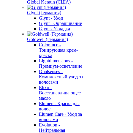
Global Keratin (США)
Glynt (Германия)
Glynt - Уход
Glynt - Окрашивание
Glynt - Укладка
Goldwell (Германия)
Colorance -
Тонирующая крем-
краска
Lightdimensions -
Премиум-осветление
Dualsenses -
Комплексный уход за
волосами
Elixir -
Восстанавливающее
масло
Elumen - Краска для
волос
Elumen Care - Уход за
волосами
Evolution -
Нейтральная