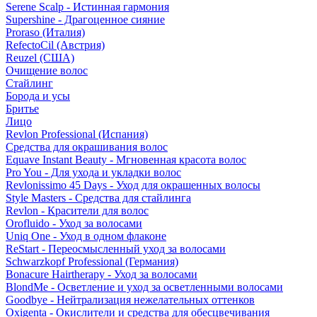
Serene Scalp - Истинная гармония
Supershine - Драгоценное сияние
Proraso (Италия)
RefectoCil (Австрия)
Reuzel (США)
Очищение волос
Стайлинг
Борода и усы
Бритье
Лицо
Revlon Professional (Испания)
Средства для окрашивания волос
Equave Instant Beauty - Мгновенная красота волос
Pro You - Для ухода и укладки волос
Revlonissimo 45 Days - Уход для окрашенных волосы
Style Masters - Средства для стайлинга
Revlon - Красители для волос
Orofluido - Уход за волосами
Uniq One - Уход в одном флаконе
ReStart - Переосмысленный уход за волосами
Schwarzkopf Professional (Германия)
Bonacure Hairtherapy - Уход за волосами
BlondMe - Осветление и уход за осветленными волосами
Goodbye - Нейтрализация нежелательных оттенков
Oxigenta - Окислители и средства для обесцвечивания