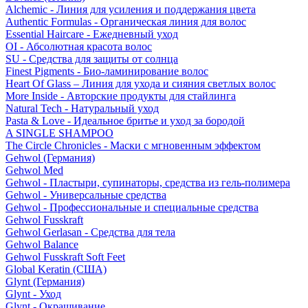
Alchemic - Линия для усиления и поддержания цвета
Authentic Formulas - Органическая линия для волос
Essential Haircare - Eжедневный уход
OI - Абсолютная красота волос
SU - Средства для защиты от солнца
Finest Pigments - Био-ламинирование волос
Heart Of Glass – Линия для ухода и сияния светлых волос
More Inside - Авторские продукты для стайлинга
Natural Tech - Натуральный уход
Pasta & Love - Идеальное бритье и уход за бородой
A SINGLE SHAMPOO
The Circle Chronicles - Маски с мгновенным эффектом
Gehwol (Германия)
Gehwol Med
Gehwol - Пластыри, супинаторы, средства из гель-полимера
Gehwol - Универсальные средства
Gehwol - Профессиональные и специальные средства
Gehwol Fusskraft
Gehwol Gerlasan - Средства для тела
Gehwol Balance
Gehwol Fusskraft Soft Feet
Global Keratin (США)
Glynt (Германия)
Glynt - Уход
Glynt - Окрашивание