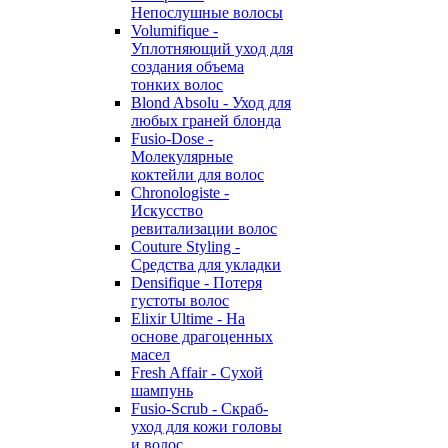
Непослушные волосы
Volumifique -
Уплотняющий уход для
создания объема
тонких волос
Blond Absolu - Уход для
любых граней блонда
Fusio-Dose -
Молекулярные
коктейли для волос
Chronologiste -
Искусство
ревитализации волос
Couture Styling -
Средства для укладки
Densifique - Потеря
густоты волос
Elixir Ultime - На
основе драгоценных
масел
Fresh Affair - Сухой
шампунь
Fusio-Scrub - Скраб-
уход для кожи головы
и волос