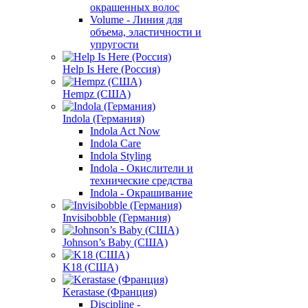
окрашенных волос
Volume - Линия для
объема, эластичности и
упругости
Help Is Here (Россия)
Hempz (США)
Indola (Германия)
Indola Act Now
Indola Care
Indola Styling
Indola - Окислители и
технические средства
Indola - Окрашивание
Invisibobble (Германия)
Johnson’s Baby (США)
K18 (США)
Kerastase (Франция)
Discipline -