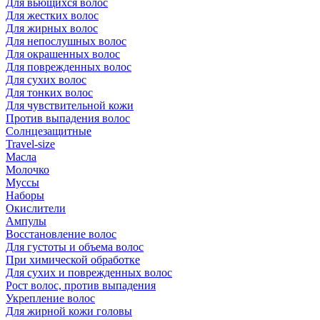
Для вьющихся волос
Для жестких волос
Для жирных волос
Для непослушных волос
Для окрашенных волос
Для поврежденных волос
Для сухих волос
Для тонких волос
Для чувствительной кожи
Против выпадения волос
Солнцезащитные
Travel-size
Масла
Молочко
Муссы
Наборы
Окислители
Ампулы
Восстановление волос
Для густоты и объема волос
При химической обработке
Для сухих и поврежденных волос
Рост волос, против выпадения
Укрепление волос
Для жирной кожи головы