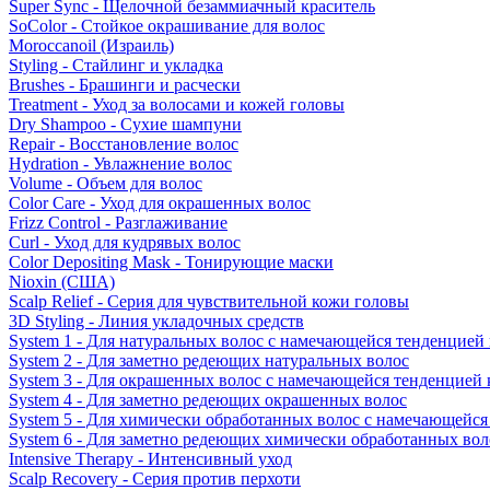
Super Sync - Щелочной безаммиачный краситель
SoColor - Стойкое окрашивание для волос
Moroccanoil (Израиль)
Styling - Стайлинг и укладка
Brushes - Брашинги и расчески
Treatment - Уход за волосами и кожей головы
Dry Shampoo - Сухие шампуни
Repair - Восстановление волос
Hydration - Увлажнение волос
Volume - Объем для волос
Color Care - Уход для окрашенных волос
Frizz Control - Разглаживание
Curl - Уход для кудрявых волос
Color Depositing Mask - Тонирующие маски
Nioxin (США)
Scalp Relief - Серия для чувствительной кожи головы
3D Styling - Линия укладочных средств
System 1 - Для натуральных волос с намечающейся тенденцией
System 2 - Для заметно редеющих натуральных волос
System 3 - Для окрашенных волос с намечающейся тенденцией
System 4 - Для заметно редеющих окрашенных волос
System 5 - Для химически обработанных волос с намечающейс
System 6 - Для заметно редеющих химически обработанных вол
Intensive Therapy - Интенсивный уход
Scalp Recovery - Серия против перхоти