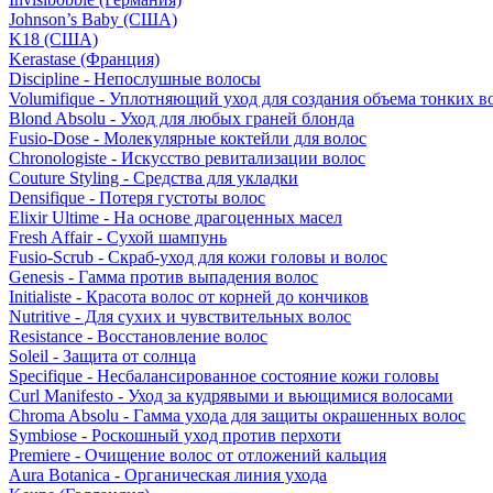
Johnson’s Baby (США)
K18 (США)
Kerastase (Франция)
Discipline - Непослушные волосы
Volumifique - Уплотняющий уход для создания объема тонких в
Blond Absolu - Уход для любых граней блонда
Fusio-Dose - Молекулярные коктейли для волос
Chronologiste - Искусство ревитализации волос
Couture Styling - Средства для укладки
Densifique - Потеря густоты волос
Elixir Ultime - На основе драгоценных масел
Fresh Affair - Сухой шампунь
Fusio-Scrub - Скраб-уход для кожи головы и волос
Genesis - Гамма против выпадения волос
Initialiste - Красота волос от корней до кончиков
Nutritive - Для сухих и чувствительных волос
Resistance - Восстановление волос
Soleil - Защита от солнца
Specifique - Несбалансированное состояние кожи головы
Curl Manifesto - Уход за кудрявыми и вьющимися волосами
Chroma Absolu - Гамма ухода для защиты окрашенных волос
Symbiose - Роскошный уход против перхоти
Premiere - Очищение волос от отложений кальция
Aura Botanica - Органическая линия ухода