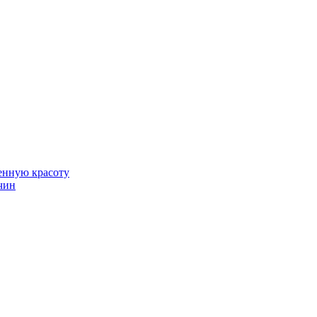
венную красоту
чин