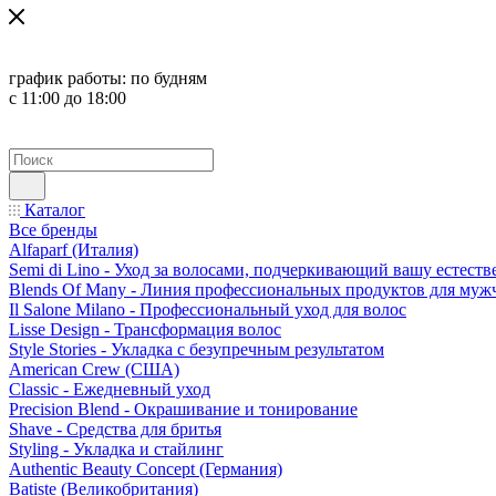
график работы:
по будням
с 11:00 до 18:00
Каталог
Все бренды
Alfaparf (Италия)
Semi di Lino - Уход за волосами, подчеркивающий вашу естест
Blends Of Many - Линия профессиональных продуктов для муж
Il Salone Milano - Профессиональный уход для волос
Lisse Design - Трансформация волос
Style Stories - Укладка с безупречным результатом
American Crew (США)
Classic - Ежедневный уход
Precision Blend - Окрашивание и тонирование
Shave - Средства для бритья
Styling - Укладка и стайлинг
Authentic Beauty Concept (Германия)
Batiste (Великобритания)