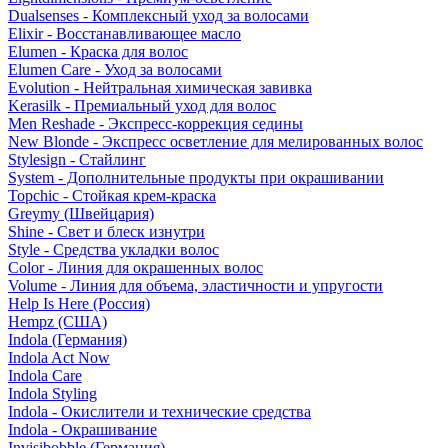
Dualsenses - Комплексный уход за волосами
Elixir - Восстанавливающее масло
Elumen - Краска для волос
Elumen Care - Уход за волосами
Evolution - Нейтральная химическая завивка
Kerasilk - Премиальный уход для волос
Men Reshade - Экспресс-коррекция седины
New Blonde - Экспресс осветление для мелированных волос
Stylesign - Стайлинг
System - Дополнительные продукты при окрашивании
Topchic - Стойкая крем-краска
Greymy (Швейцария)
Shine - Свет и блеск изнутри
Style - Средства укладки волос
Color - Линия для окрашенных волос
Volume - Линия для объема, эластичности и упругости
Help Is Here (Россия)
Hempz (США)
Indola (Германия)
Indola Act Now
Indola Care
Indola Styling
Indola - Окислители и технические средства
Indola - Окрашивание
Invisibobble (Германия)