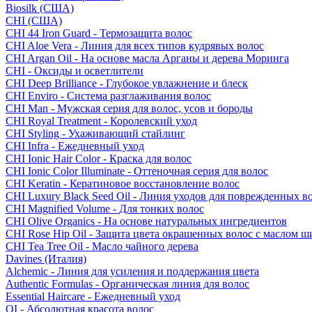
Biosilk (США)
CHI (США)
CHI 44 Iron Guard - Термозащита волос
CHI Aloe Vera - Линия для всех типов кудрявых волос
CHI Argan Oil - На основе масла Арганы и дерева Моринга
CHI - Оксиды и осветлители
CHI Deep Brilliance - Глубокое увлажнение и блеск
CHI Enviro - Система разглаживания волос
CHI Man - Мужская серия для волос, усов и бороды
CHI Royal Treatment - Королевский уход
CHI Styling - Ухаживающий стайлинг
CHI Infra - Ежедневный уход
CHI Ionic Hair Color - Краска для волос
CHI Ionic Color Illuminate - Оттеночная серия для волос
CHI Keratin - Кератиновое восстановление волос
CHI Luxury Black Seed Oil - Линия уходов для поврежденных в
CHI Magnified Volume - Для тонких волос
CHI Olive Organics - На основе натуральных ингредиентов
CHI Rose Hip Oil - Защита цвета окрашенных волос с маслом 
CHI Tea Tree Oil - Масло чайного дерева
Davines (Италия)
Alchemic - Линия для усиления и поддержания цвета
Authentic Formulas - Органическая линия для волос
Essential Haircare - Eжедневный уход
OI - Абсолютная красота волос