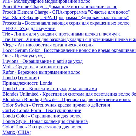
Plia - Молекулярное моделирование волос
Proedit Home Charge - Домашнее восстановление волос
Proedit Element Charge - СПА-программа "Счастье для волос"
Hair Skin Relaxing - SPA-Программа "Здоровая кожа головы"
Proscenia - Восстанавливающая серия для окрашенных волос
THEO - Уход для мужчин
Trie - Линия для укладки с протеинами шелка и жемчуга
Trie Tuner - Линия для базовой укладки с протеинами шелка и 
Viege - Антивозростная органическая серия
Locor Serum Color - Восстановление волос во время окрашиван
One - Премиум уход
Luviona - Окрашивание и anti-age уход
Moii - Средства для волос и рук
Rufor - Бережное выпрямление волос
Londa (Германия)
Принадлежности Londa
Londa Care - Коллекция по уходу за волосами
Blondes Unlimited - Креативная система для осветления волос б
Blondoran Blonding Powder - Препараты для осветления волос
Color Switch - Оттеночная краска прямого действия
Curl & Londa Form - Текстурирование
Londa Color - Окрашивание для волос
Londa Style - Новая коллекция стайлинга
Color Tune - Экспресс-тонер для волос
Matrix (США)