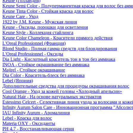
Keune (Голландия)
Keune Semi Color - Полуперманентная краска для волос без амм
Keune Tinta Color - Стойкая краска для волос
Keune Care - Уход
1922 by J.M. Keune - Мужская линия
Keune - Оксиды, порошки для осветления
Keune Style - Коллекция стайлинга
Keune Color Chameleon - Красители прямого действия
L'Oreal Professionnel (Франция)
Blond Studio - Полная гамма средств для блондирования
L'Oreal Professionnel - Оксиды
Dia Light - Кислотный краситель тон в тон без аммиака
INOA - Стойкое окрашивание без аммиака
Majirel - Стойкое окрашивание
Dia Color - Краситель-блеск без аммиака
Lebel (Япония)
Дополнительные средства для процедуры окрашивания волос
Cool Orange - Уход за кожей головы «Холодный апельсин»
Natural Hair - На основе натуральных экстрактов
Estessimo Celcert - Селективная линия ухода за волосами и кож
Infinity Aurum Salon Care - Инновационная программа "Абсолют
IAU Infinity Aurum - Аромалиния
Lebel - Краска для волос
Materia OXY - Оксиданты
PH 4.7 - Восстанавливающая серия