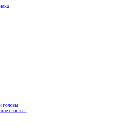
иака
ей головы
ное счастье"