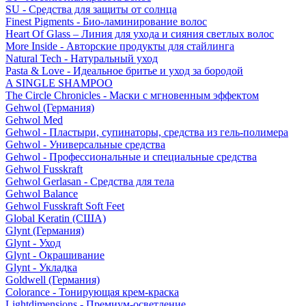
SU - Средства для защиты от солнца
Finest Pigments - Био-ламинирование волос
Heart Of Glass – Линия для ухода и сияния светлых волос
More Inside - Авторские продукты для стайлинга
Natural Tech - Натуральный уход
Pasta & Love - Идеальное бритье и уход за бородой
A SINGLE SHAMPOO
The Circle Chronicles - Маски с мгновенным эффектом
Gehwol (Германия)
Gehwol Med
Gehwol - Пластыри, супинаторы, средства из гель-полимера
Gehwol - Универсальные средства
Gehwol - Профессиональные и специальные средства
Gehwol Fusskraft
Gehwol Gerlasan - Средства для тела
Gehwol Balance
Gehwol Fusskraft Soft Feet
Global Keratin (США)
Glynt (Германия)
Glynt - Уход
Glynt - Окрашивание
Glynt - Укладка
Goldwell (Германия)
Colorance - Тонирующая крем-краска
Lightdimensions - Премиум-осветление