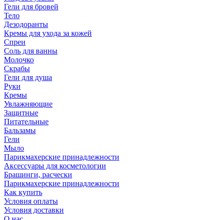
Гели для бровей
Тело
Дезодоранты
Кремы для ухода за кожей
Спреи
Соль для ванны
Молочко
Скрабы
Гели для душа
Руки
Кремы
Увлажняющие
Защитные
Питательные
Бальзамы
Гели
Мыло
Парикмахерские принадлежности
Аксессуары для косметологии
Брашинги, расчески
Парикмахерские принадлежности
Как купить
Условия оплаты
Условия доставки
О нас