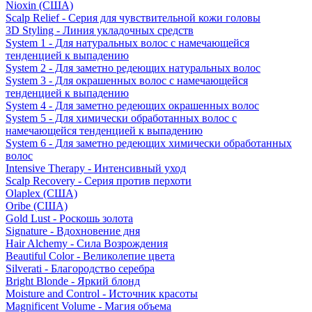
Nioxin (США)
Scalp Relief - Серия для чувствительной кожи головы
3D Styling - Линия укладочных средств
System 1 - Для натуральных волос с намечающейся
тенденцией к выпадению
System 2 - Для заметно редеющих натуральных волос
System 3 - Для окрашенных волос с намечающейся
тенденцией к выпадению
System 4 - Для заметно редеющих окрашенных волос
System 5 - Для химически обработанных волос с
намечающейся тенденцией к выпадению
System 6 - Для заметно редеющих химически обработанных
волос
Intensive Therapy - Интенсивный уход
Scalp Recovery - Серия против перхоти
Olaplex (США)
Oribe (США)
Gold Lust - Роскошь золота
Signature - Вдохновение дня
Hair Alchemy - Сила Возрождения
Beautiful Color - Великолепие цвета
Silverati - Благородство серебра
Bright Blonde - Яркий блонд
Moisture and Control - Источник красоты
Magnificent Volume - Магия объема