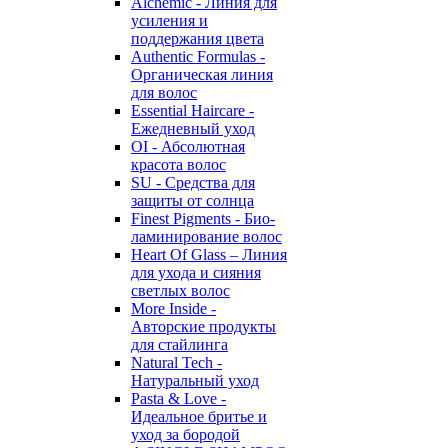
Alchemic - Линия для
усиления и
поддержания цвета
Authentic Formulas -
Органическая линия
для волос
Essential Haircare -
Eжедневный уход
OI - Абсолютная
красота волос
SU - Средства для
защиты от солнца
Finest Pigments - Био-
ламинирование волос
Heart Of Glass – Линия
для ухода и сияния
светлых волос
More Inside -
Авторские продукты
для стайлинга
Natural Tech -
Натуральный уход
Pasta & Love -
Идеальное бритье и
уход за бородой