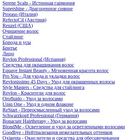
Serene Scalp - Истинная гармония
Supershine - Драгоценное сияние
Proraso (Италия)
RefectoCil (Австрия)
Reuzel (США)
Очищение волос
Стайлинг
Борода и усы
Бритье
Лицо
Revlon Professional (Испания)
Средства для окрашивания волос
Equave Instant Beauty - Мгновенная красота волос
Pro You - Для ухода и укладки волос
Revlonissimo 45 Days - Уход для окрашенных волосы
Style Masters - Средства для стайлинга
Revlon - Красители для волос
Orofluido - Уход за волосами
Uniq One - Уход в одном флаконе
ReStart - Переосмысленный уход за волосами
Schwarzkopf Professional (Германия)
Bonacure Hairtherapy - Уход за волосами
BlondMe - Осветление и уход за осветленными волосами
Goodbye - Нейтрализация нежелательных оттенков
Oxigenta - Окислители и средства для обесцвечивания