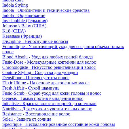
Indola Styling
Indola - Окислители и технические средства
Indola - Окрашивание
Invisibobble (Германия)
Johnson’s Baby (США)
K18 (США)
Kerastase (Франция)
Discipline - Непослушные волосы
Volumifique - Уплотняющий уход для создания объема тонких
волос
Blond Absolu - Уход для любых граней блонда
Fusio-Dose - Молекулярные коктейли для волос
Chronologiste - Искусство ревитализации волос
Couture Styling - Средства для укладки
Densifique - Потеря густоты волос
Elixir Ultime - На основе драгоценных масел
Fresh Affair - Сухой шампунь
Fusio-Scrub - Скраб-уход для кожи головы и волос
Genesis - Гамма против выпадения волос
Initialiste - Красота волос от корней до кончиков
Nutritive - Для сухих и чувствительных волос
Resistance - Восстановление волос
Soleil - Защита от солнца
Specifique - Несбалансированное состояние кожи головы