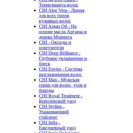
Термозащита волос
CHI Aloe Vera - Линия
для всех типов
кудрявых волос
CHI Argan Oil - На
основе масла Арганы и
дерева Моринга
CHI - Оксиды и
осветлители
CHI Deep Brilliance -
Глубокое увлажнение и
блеск
CHI Enviro - Система
разглаживания волос
CHI Man - Мужская
серия для волос, усов и
бороды
CHI Royal Treatment -
Королевский уход
CHI Styling -
Ухаживающий
стайлинг
CHI Infra -
Ежедневный уход