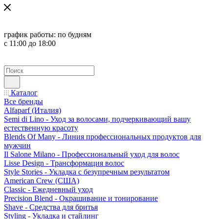
график работы:
по будням
с 11:00 до 18:00
Каталог
Все бренды
Alfaparf (Италия)
Semi di Lino - Уход за волосами, подчеркивающий вашу
естественную красоту
Blends Of Many - Линия профессиональных продуктов для
мужчин
Il Salone Milano - Профессиональный уход для волос
Lisse Design - Трансформация волос
Style Stories - Укладка с безупречным результатом
American Crew (США)
Classic - Ежедневный уход
Precision Blend - Окрашивание и тонирование
Shave - Средства для бритья
Styling - Укладка и стайлинг