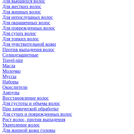
Для вьющихся волос
Для жестких волос
Для жирных волос
Для непослушных волос
Для окрашенных волос
Для поврежденных волос
Для сухих волос
Для тонких волос
Для чувствительной кожи
Против выпадения волос
Солнцезащитные
Travel-size
Масла
Молочко
Муссы
Наборы
Окислители
Ампулы
Восстановление волос
Для густоты и объема волос
При химической обработке
Для сухих и поврежденных волос
Рост волос, против выпадения
Укрепление волос
Для жирной кожи головы