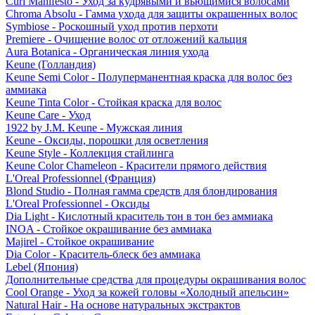
Curl Manifesto - Уход за кудрявыми и вьющимися волосами
Chroma Absolu - Гамма ухода для защиты окрашенных волос
Symbiose - Роскошный уход против перхоти
Premiere - Очищение волос от отложений кальция
Aura Botanica - Органическая линия ухода
Keune (Голландия)
Keune Semi Color - Полуперманентная краска для волос без
аммиака
Keune Tinta Color - Стойкая краска для волос
Keune Care - Уход
1922 by J.M. Keune - Мужская линия
Keune - Оксиды, порошки для осветления
Keune Style - Коллекция стайлинга
Keune Color Chameleon - Красители прямого действия
L'Oreal Professionnel (Франция)
Blond Studio - Полная гамма средств для блондирования
L'Oreal Professionnel - Оксиды
Dia Light - Кислотный краситель тон в тон без аммиака
INOA - Стойкое окрашивание без аммиака
Majirel - Стойкое окрашивание
Dia Color - Краситель-блеск без аммиака
Lebel (Япония)
Дополнительные средства для процедуры окрашивания волос
Cool Orange - Уход за кожей головы «Холодный апельсин»
Natural Hair - На основе натуральных экстрактов