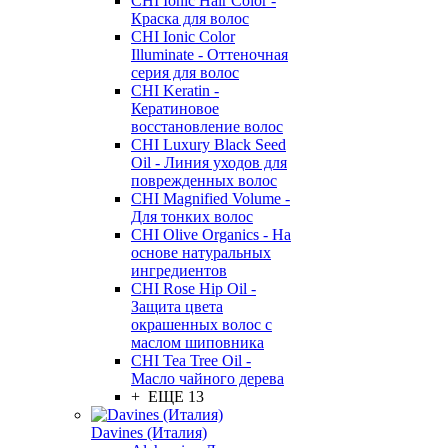
CHI Ionic Hair Color -
Краска для волос
CHI Ionic Color
Illuminate - Оттеночная
серия для волос
CHI Keratin -
Кератиновое
восстановление волос
CHI Luxury Black Seed
Oil - Линия уходов для
поврежденных волос
CHI Magnified Volume -
Для тонких волос
CHI Olive Organics - На
основе натуральных
ингредиентов
CHI Rose Hip Oil -
Защита цвета
окрашенных волос с
маслом шиповника
CHI Tea Tree Oil -
Масло чайного дерева
+ ЕЩЕ 13
Davines (Италия)