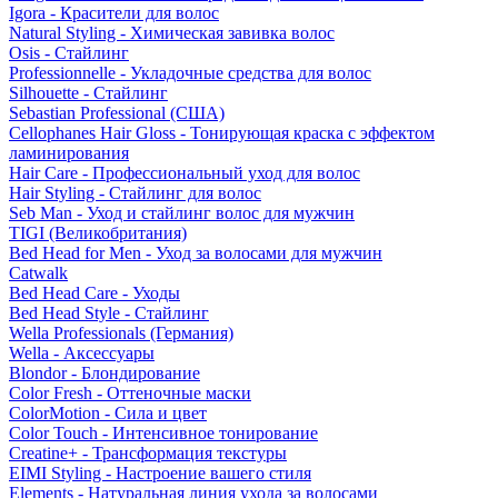
Igora - Красители для волос
Natural Styling - Химическая завивка волос
Osis - Стайлинг
Professionnelle - Укладочные средства для волос
Silhouette - Стайлинг
Sebastian Professional (США)
Cellophanes Hair Gloss - Тонирующая краска с эффектом
ламинирования
Hair Care - Профессиональный уход для волос
Hair Styling - Стайлинг для волос
Seb Man - Уход и стайлинг волос для мужчин
TIGI (Великобритания)
Bed Head for Men - Уход за волосами для мужчин
Catwalk
Bed Head Care - Уходы
Bed Head Style - Стайлинг
Wella Professionals (Германия)
Wella - Аксессуары
Blondor - Блондирование
Color Fresh - Оттеночные маски
ColorMotion - Сила и цвет
Color Touch - Интенсивное тонирование
Creatine+ - Трансформация текстуры
EIMI Styling - Настроение вашего стиля
Elements - Натуральная линия ухода за волосами