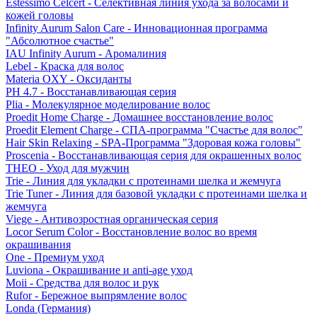
Estessimo Celcert - Селективная линия ухода за волосами и
кожей головы
Infinity Aurum Salon Care - Инновационная программа
"Абсолютное счастье"
IAU Infinity Aurum - Аромалиния
Lebel - Краска для волос
Materia OXY - Оксиданты
PH 4.7 - Восстанавливающая серия
Plia - Молекулярное моделирование волос
Proedit Home Charge - Домашнее восстановление волос
Proedit Element Charge - СПА-программа "Счастье для волос"
Hair Skin Relaxing - SPA-Программа "Здоровая кожа головы"
Proscenia - Восстанавливающая серия для окрашенных волос
THEO - Уход для мужчин
Trie - Линия для укладки с протеинами шелка и жемчуга
Trie Tuner - Линия для базовой укладки с протеинами шелка и
жемчуга
Viege - Антивозростная органическая серия
Locor Serum Color - Восстановление волос во время
окрашивания
One - Премиум уход
Luviona - Окрашивание и anti-age уход
Moii - Средства для волос и рук
Rufor - Бережное выпрямление волос
Londa (Германия)