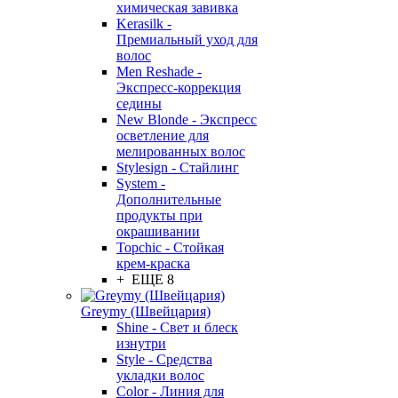
химическая завивка
Kerasilk -
Премиальный уход для
волос
Men Reshade -
Экспресс-коррекция
седины
New Blonde - Экспресс
осветление для
мелированных волос
Stylesign - Стайлинг
System -
Дополнительные
продукты при
окрашивании
Topchic - Стойкая
крем-краска
+ ЕЩЕ 8
Greymy (Швейцария)
Shine - Свет и блеск
изнутри
Style - Средства
укладки волос
Color - Линия для