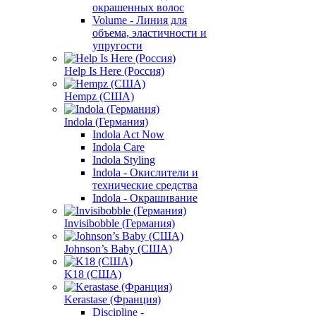
окрашенных волос
Volume - Линия для
объема, эластичности и
упругости
Help Is Here (Россия)
Hempz (США)
Indola (Германия)
Indola Act Now
Indola Care
Indola Styling
Indola - Окислители и
технические средства
Indola - Окрашивание
Invisibobble (Германия)
Johnson’s Baby (США)
K18 (США)
Kerastase (Франция)
Discipline -