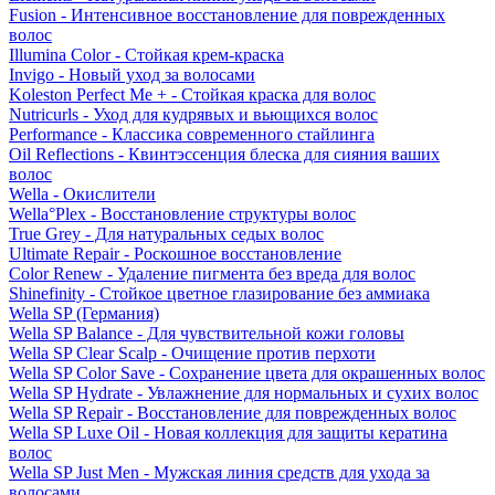
Fusion - Интенсивное восстановление для поврежденных
волос
Illumina Color - Стойкая крем-краска
Invigo - Новый уход за волосами
Koleston Perfect Me + - Стойкая краска для волос
Nutricurls - Уход для кудрявых и вьющихся волос
Performance - Классика современного стайлинга
Oil Reflections - Квинтэссенция блеска для сияния ваших
волос
Wella - Окислители
Wella°Plex - Восстановление структуры волос
True Grey - Для натуральных седых волос
Ultimate Repair - Роскошное восстановление
Color Renew - Удаление пигмента без вреда для волос
Shinefinity - Стойкое цветное глазирование без аммиака
Wella SP (Германия)
Wella SP Balance - Для чувствительной кожи головы
Wella SP Clear Scalp - Очищение против перхоти
Wella SP Color Save - Сохранение цвета для окрашенных волос
Wella SP Hydrate - Увлажнение для нормальных и сухих волос
Wella SP Repair - Восстановление для поврежденных волос
Wella SP Luxe Oil - Новая коллекция для защиты кератина
волос
Wella SP Just Men - Мужская линия средств для ухода за
волосами