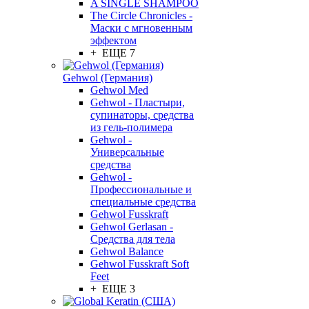
A SINGLE SHAMPOO
The Circle Chronicles -
Маски с мгновенным
эффектом
+ ЕЩЕ 7
Gehwol (Германия)
Gehwol Med
Gehwol - Пластыри,
супинаторы, средства
из гель-полимера
Gehwol -
Универсальные
средства
Gehwol -
Профессиональные и
специальные средства
Gehwol Fusskraft
Gehwol Gerlasan -
Средства для тела
Gehwol Balance
Gehwol Fusskraft Soft
Feet
+ ЕЩЕ 3