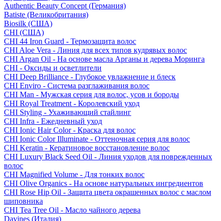
Authentic Beauty Concept (Германия)
Batiste (Великобритания)
Biosilk (США)
CHI (США)
CHI 44 Iron Guard - Термозащита волос
CHI Aloe Vera - Линия для всех типов кудрявых волос
CHI Argan Oil - На основе масла Арганы и дерева Моринга
CHI - Оксиды и осветлители
CHI Deep Brilliance - Глубокое увлажнение и блеск
CHI Enviro - Система разглаживания волос
CHI Man - Мужская серия для волос, усов и бороды
CHI Royal Treatment - Королевский уход
CHI Styling - Ухаживающий стайлинг
CHI Infra - Ежедневный уход
CHI Ionic Hair Color - Краска для волос
CHI Ionic Color Illuminate - Оттеночная серия для волос
CHI Keratin - Кератиновое восстановление волос
CHI Luxury Black Seed Oil - Линия уходов для поврежденных
волос
CHI Magnified Volume - Для тонких волос
CHI Olive Organics - На основе натуральных ингредиентов
CHI Rose Hip Oil - Защита цвета окрашенных волос с маслом
шиповника
CHI Tea Tree Oil - Масло чайного дерева
Davines (Италия)