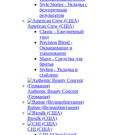
Style Stories - Укладка с
безупречным
результатом
American Crew (США)
Classic - Ежедневный
уход
Precision Blend -
Окрашивание и
тонирование
Shave - Средства для
бритья
Styling - Укладка и
стайлинг
Authentic Beauty Concept
(Германия)
Batiste (Великобритания)
Biosilk (США)
CHI (США)
CHI 44 Iron Guard -