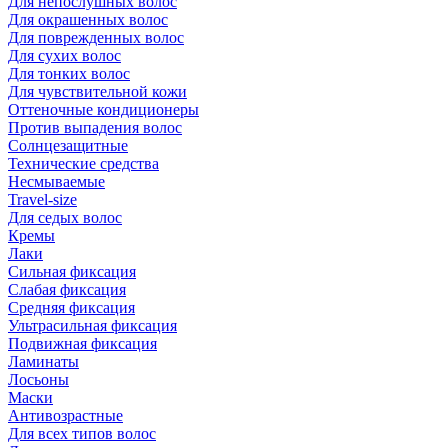
Для непослушных волос
Для окрашенных волос
Для поврежденных волос
Для сухих волос
Для тонких волос
Для чувствительной кожи
Оттеночные кондиционеры
Против выпадения волос
Солнцезащитные
Технические средства
Несмываемые
Travel-size
Для седых волос
Кремы
Лаки
Сильная фиксация
Слабая фиксация
Средняя фиксация
Ультрасильная фиксация
Подвижная фиксация
Ламинаты
Лосьоны
Маски
Антивозрастные
Для всех типов волос