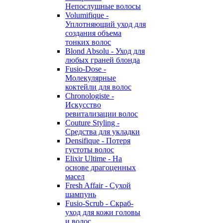
Непослушные волосы
Volumifique -
Уплотняющий уход для
создания объема
тонких волос
Blond Absolu - Уход для
любых граней блонда
Fusio-Dose -
Молекулярные
коктейли для волос
Chronologiste -
Искусство
ревитализации волос
Couture Styling -
Средства для укладки
Densifique - Потеря
густоты волос
Elixir Ultime - На
основе драгоценных
масел
Fresh Affair - Сухой
шампунь
Fusio-Scrub - Скраб-
уход для кожи головы
и волос