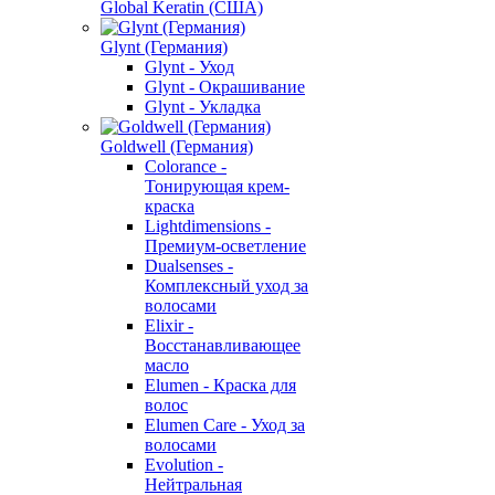
Global Keratin (США)
Glynt (Германия)
Glynt - Уход
Glynt - Окрашивание
Glynt - Укладка
Goldwell (Германия)
Colorance -
Тонирующая крем-
краска
Lightdimensions -
Премиум-осветление
Dualsenses -
Комплексный уход за
волосами
Elixir -
Восстанавливающее
масло
Elumen - Краска для
волос
Elumen Care - Уход за
волосами
Evolution -
Нейтральная