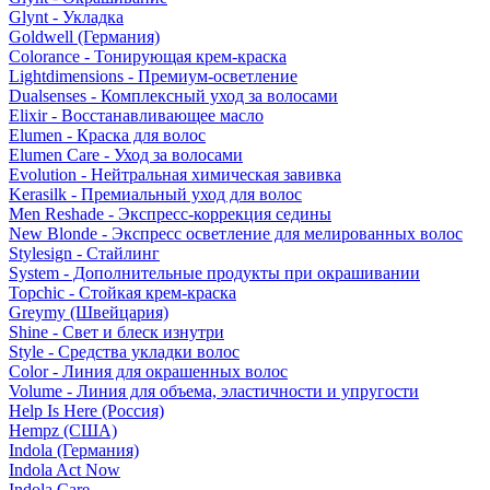
Glynt - Укладка
Goldwell (Германия)
Colorance - Тонирующая крем-краска
Lightdimensions - Премиум-осветление
Dualsenses - Комплексный уход за волосами
Elixir - Восстанавливающее масло
Elumen - Краска для волос
Elumen Care - Уход за волосами
Evolution - Нейтральная химическая завивка
Kerasilk - Премиальный уход для волос
Men Reshade - Экспресс-коррекция седины
New Blonde - Экспресс осветление для мелированных волос
Stylesign - Стайлинг
System - Дополнительные продукты при окрашивании
Topchic - Стойкая крем-краска
Greymy (Швейцария)
Shine - Свет и блеск изнутри
Style - Средства укладки волос
Color - Линия для окрашенных волос
Volume - Линия для объема, эластичности и упругости
Help Is Here (Россия)
Hempz (США)
Indola (Германия)
Indola Act Now
Indola Care