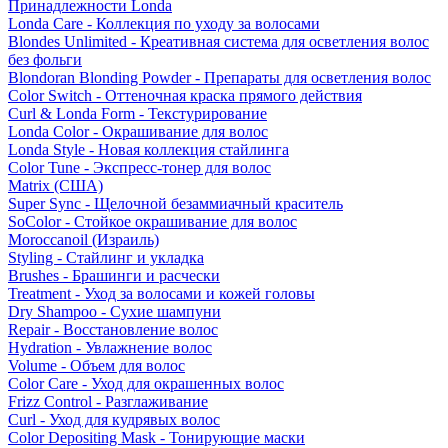
Принадлежности Londa
Londa Care - Коллекция по уходу за волосами
Blondes Unlimited - Креативная система для осветления волос
без фольги
Blondoran Blonding Powder - Препараты для осветления волос
Color Switch - Оттеночная краска прямого действия
Curl & Londa Form - Текстурирование
Londa Color - Окрашивание для волос
Londa Style - Новая коллекция стайлинга
Color Tune - Экспресс-тонер для волос
Matrix (США)
Super Sync - Щелочной безаммиачный краситель
SoColor - Стойкое окрашивание для волос
Moroccanoil (Израиль)
Styling - Стайлинг и укладка
Brushes - Брашинги и расчески
Treatment - Уход за волосами и кожей головы
Dry Shampoo - Сухие шампуни
Repair - Восстановление волос
Hydration - Увлажнение волос
Volume - Объем для волос
Color Care - Уход для окрашенных волос
Frizz Control - Разглаживание
Curl - Уход для кудрявых волос
Color Depositing Mask - Тонирующие маски