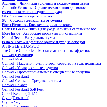
Alchemic - Линия для усиления и поддержания цвета
Authentic Formulas - Органическая линия для волос
Essential Haircare - Eжедневный уход
OI - Абсолютная красота волос
SU - Средства для защиты от солнца
Finest Pigments - Био-ламинирование волос
Heart Of Glass – Линия для ухода и сияния светлых волос
More Inside - Авторские продукты для стайлинга
Natural Tech - Натуральный уход
Pasta & Love - Идеальное бритье и уход за бородой
A SINGLE SHAMPOO
The Circle Chronicles - Маски с мгновенным эффектом
Gehwol (Германия)
Gehwol Med
Gehwol - Пластыри, супинаторы, средства из гель-полимера
Gehwol - Универсальные средства
Gehwol - Профессиональные и специальные средства
Gehwol Fusskraft
Gehwol Gerlasan - Средства для тела
Gehwol Balance
Gehwol Fusskraft Soft Feet
Global Keratin (США)
Glynt (Германия)
Glynt - Уход
Glynt - Окрашивание