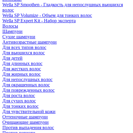
Wella SP Smoothen - Гладкость для непослушных вьющихся
волос
Wella SP Volumize - Объем для тонких волос
Wella SP Expert Kit - Набор эксперта
Волосы
Шампуни
Сухие шампуни
Антивозрастные шампуни
Для всех типов волос
Для вьющихся волос
Для детей
Для длинных волос
Для жестких волос
Для жирных волос
Для непослушных волос
Для окрашенных волос
Для поврежденных волос
Для роста волос
Для сухих волос
Для тонких волос
Для чувствительной кожи
Оттеночные шампуни
Очищающие шампуни
Против выпадения волос
Против перхоти