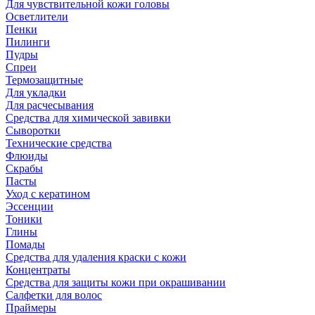
Для чувствительной кожи головы
Осветлители
Пенки
Пилинги
Пудры
Спреи
Термозащитные
Для укладки
Для расчесывания
Средства для химической завивки
Сыворотки
Технические средства
Флюиды
Скрабы
Пасты
Уход с кератином
Эссенции
Тоники
Глины
Помады
Средства для удаления краски с кожи
Концентраты
Средства для защиты кожи при окрашивании
Салфетки для волос
Праймеры