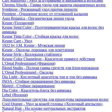
Curl Manifesto - Уход за кудрявыми и вьющимися волосами
Chroma Absolu - Гамма ухода для защиты окрашенных волос
Symbiose - Роскошный уход против перхоти
Premiere - Очищение волос от отложений кальция
Aura Botanica - Органическая линия ухода
Keune (Голландия)
Keune Semi Color - Полуперманентная краска для волос без
аммиака
Keune Tinta Color - Стойкая краска для волос
Keune Care - Уход
1922 by J.M. Keune - Мужская линия
Keune - Оксиды, порошки для осветления
Keune Style - Коллекция стайлинга
Keune Color Chameleon - Красители прямого действия
L'Oreal Professionnel (Франция)
Blond Studio - Полная гамма средств для блондирования
L'Oreal Professionnel - Оксиды
Dia Light - Кислотный краситель тон в тон без аммиака
INOA - Стойкое окрашивание без аммиака
Majirel - Стойкое окрашивание
Dia Color - Краситель-блеск без аммиака
Lebel (Япония)
Дополнительные средства для процедуры окрашивания волос
Cool Orange - Уход за кожей головы «Холодный апельсин»
Natural Hair - На основе натуральных экстрактов