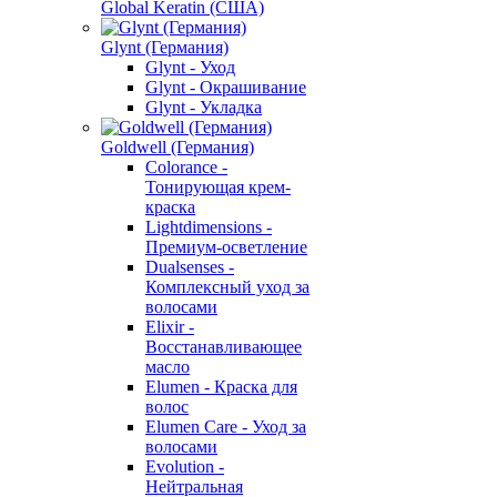
Global Keratin (США)
Glynt (Германия)
Glynt - Уход
Glynt - Окрашивание
Glynt - Укладка
Goldwell (Германия)
Colorance -
Тонирующая крем-
краска
Lightdimensions -
Премиум-осветление
Dualsenses -
Комплексный уход за
волосами
Elixir -
Восстанавливающее
масло
Elumen - Краска для
волос
Elumen Care - Уход за
волосами
Evolution -
Нейтральная