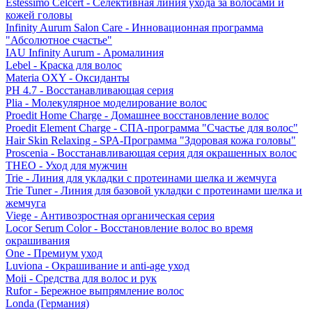
Estessimo Celcert - Селективная линия ухода за волосами и
кожей головы
Infinity Aurum Salon Care - Инновационная программа
"Абсолютное счастье"
IAU Infinity Aurum - Аромалиния
Lebel - Краска для волос
Materia OXY - Оксиданты
PH 4.7 - Восстанавливающая серия
Plia - Молекулярное моделирование волос
Proedit Home Charge - Домашнее восстановление волос
Proedit Element Charge - СПА-программа "Счастье для волос"
Hair Skin Relaxing - SPA-Программа "Здоровая кожа головы"
Proscenia - Восстанавливающая серия для окрашенных волос
THEO - Уход для мужчин
Trie - Линия для укладки с протеинами шелка и жемчуга
Trie Tuner - Линия для базовой укладки с протеинами шелка и
жемчуга
Viege - Антивозростная органическая серия
Locor Serum Color - Восстановление волос во время
окрашивания
One - Премиум уход
Luviona - Окрашивание и anti-age уход
Moii - Средства для волос и рук
Rufor - Бережное выпрямление волос
Londa (Германия)