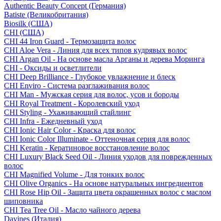
Authentic Beauty Concept (Германия)
Batiste (Великобритания)
Biosilk (США)
CHI (США)
CHI 44 Iron Guard - Термозащита волос
CHI Aloe Vera - Линия для всех типов кудрявых волос
CHI Argan Oil - На основе масла Арганы и дерева Моринга
CHI - Оксиды и осветлители
CHI Deep Brilliance - Глубокое увлажнение и блеск
CHI Enviro - Система разглаживания волос
CHI Man - Мужская серия для волос, усов и бороды
CHI Royal Treatment - Королевский уход
CHI Styling - Ухаживающий стайлинг
CHI Infra - Ежедневный уход
CHI Ionic Hair Color - Краска для волос
CHI Ionic Color Illuminate - Оттеночная серия для волос
CHI Keratin - Кератиновое восстановление волос
CHI Luxury Black Seed Oil - Линия уходов для поврежденных
волос
CHI Magnified Volume - Для тонких волос
CHI Olive Organics - На основе натуральных ингредиентов
CHI Rose Hip Oil - Защита цвета окрашенных волос с маслом
шиповника
CHI Tea Tree Oil - Масло чайного дерева
Davines (Италия)