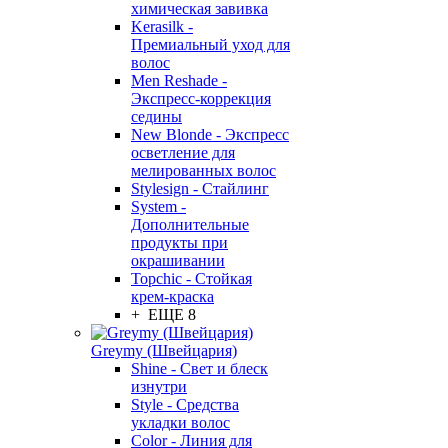
химическая завивка
Kerasilk -
Премиальный уход для
волос
Men Reshade -
Экспресс-коррекция
седины
New Blonde - Экспресс
осветление для
мелированных волос
Stylesign - Стайлинг
System -
Дополнительные
продукты при
окрашивании
Topchic - Стойкая
крем-краска
+ ЕЩЕ 8
Greymy (Швейцария)
Shine - Свет и блеск
изнутри
Style - Средства
укладки волос
Color - Линия для