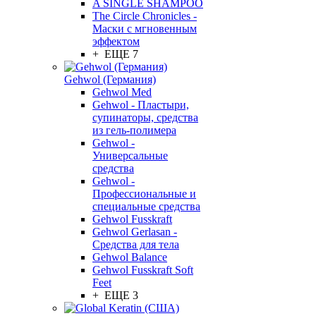
A SINGLE SHAMPOO
The Circle Chronicles -
Маски с мгновенным
эффектом
+ ЕЩЕ 7
Gehwol (Германия)
Gehwol Med
Gehwol - Пластыри,
супинаторы, средства
из гель-полимера
Gehwol -
Универсальные
средства
Gehwol -
Профессиональные и
специальные средства
Gehwol Fusskraft
Gehwol Gerlasan -
Средства для тела
Gehwol Balance
Gehwol Fusskraft Soft
Feet
+ ЕЩЕ 3