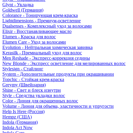
Glynt - Укладка
Goldwell (Германия)
Colorance - Тонирующая крем-краска
Lightdimensions - Премиум-осветление
Dualsenses - Комплексный уход за волосами
Elixir - Восстанавливающее масло
Elumen - Краска для волос
Elumen Care - Уход за волосами
Evolution - Нейтральная химическая завивка
Kerasilk - Премиальный уход для волос
Men Reshade - Экспресс-коррекция седины
New Blonde - Экспресс осветление для мелированных волос
Stylesign - Стайлинг
System - Дополнительные продукты при окрашивании
Topchic - Стойкая крем-краска
Greymy (Швейцария)
Shine - Свет и блеск изнутри
Style - Средства укладки волос
Color - Линия для окрашенных волос
Volume - Линия для объема, эластичности и упругости
Help Is Here (Россия)
Hempz (США)
Indola (Германия)
Indola Act Now
Indola Care