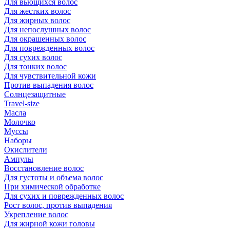
Для вьющихся волос
Для жестких волос
Для жирных волос
Для непослушных волос
Для окрашенных волос
Для поврежденных волос
Для сухих волос
Для тонких волос
Для чувствительной кожи
Против выпадения волос
Солнцезащитные
Travel-size
Масла
Молочко
Муссы
Наборы
Окислители
Ампулы
Восстановление волос
Для густоты и объема волос
При химической обработке
Для сухих и поврежденных волос
Рост волос, против выпадения
Укрепление волос
Для жирной кожи головы