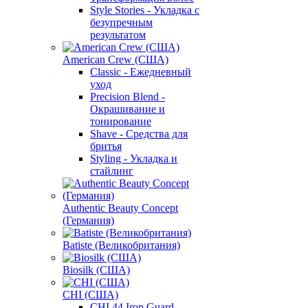
Style Stories - Укладка с
безупречным
результатом
American Crew (США)
Classic - Ежедневный
уход
Precision Blend -
Окрашивание и
тонирование
Shave - Средства для
бритья
Styling - Укладка и
стайлинг
Authentic Beauty Concept
(Германия)
Batiste (Великобритания)
Biosilk (США)
CHI (США)
CHI 44 Iron Guard -