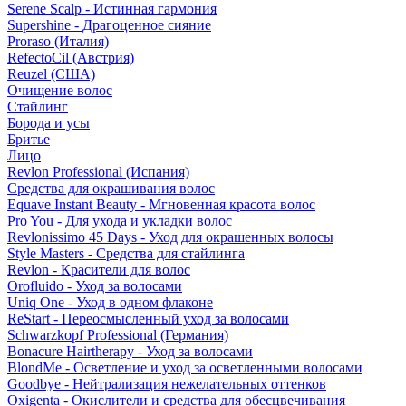
Serene Scalp - Истинная гармония
Supershine - Драгоценное сияние
Proraso (Италия)
RefectoCil (Австрия)
Reuzel (США)
Очищение волос
Стайлинг
Борода и усы
Бритье
Лицо
Revlon Professional (Испания)
Средства для окрашивания волос
Equave Instant Beauty - Мгновенная красота волос
Pro You - Для ухода и укладки волос
Revlonissimo 45 Days - Уход для окрашенных волосы
Style Masters - Средства для стайлинга
Revlon - Красители для волос
Orofluido - Уход за волосами
Uniq One - Уход в одном флаконе
ReStart - Переосмысленный уход за волосами
Schwarzkopf Professional (Германия)
Bonacure Hairtherapy - Уход за волосами
BlondMe - Осветление и уход за осветленными волосами
Goodbye - Нейтрализация нежелательных оттенков
Oxigenta - Окислители и средства для обесцвечивания