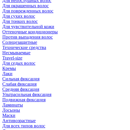
Для непослушных волос
Для окрашенных волос
Для поврежденных волос
Для сухих волос
Для тонких волос
Для чувствительной кожи
Оттеночные кондиционеры
Против выпадения волос
Солнцезащитные
Технические средства
Несмываемые
Travel-size
Для седых волос
Кремы
Лаки
Сильная фиксация
Слабая фиксация
Средняя фиксация
Ультрасильная фиксация
Подвижная фиксация
Ламинаты
Лосьоны
Маски
Антивозрастные
Для всех типов волос