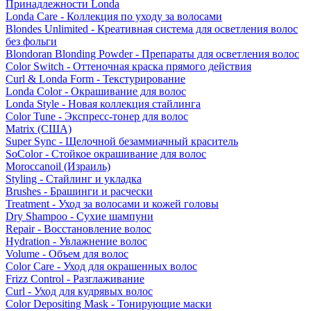
Принадлежности Londa
Londa Care - Коллекция по уходу за волосами
Blondes Unlimited - Креативная система для осветления волос
без фольги
Blondoran Blonding Powder - Препараты для осветления волос
Color Switch - Оттеночная краска прямого действия
Curl & Londa Form - Текстурирование
Londa Color - Окрашивание для волос
Londa Style - Новая коллекция стайлинга
Color Tune - Экспресс-тонер для волос
Matrix (США)
Super Sync - Щелочной безаммиачный краситель
SoColor - Стойкое окрашивание для волос
Moroccanoil (Израиль)
Styling - Стайлинг и укладка
Brushes - Брашинги и расчески
Treatment - Уход за волосами и кожей головы
Dry Shampoo - Сухие шампуни
Repair - Восстановление волос
Hydration - Увлажнение волос
Volume - Объем для волос
Color Care - Уход для окрашенных волос
Frizz Control - Разглаживание
Curl - Уход для кудрявых волос
Color Depositing Mask - Тонирующие маски