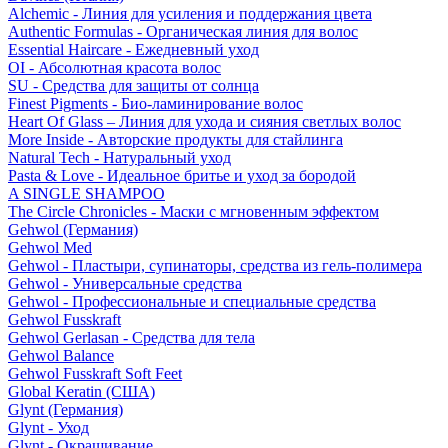
Alchemic - Линия для усиления и поддержания цвета
Authentic Formulas - Органическая линия для волос
Essential Haircare - Eжедневный уход
OI - Абсолютная красота волос
SU - Средства для защиты от солнца
Finest Pigments - Био-ламинирование волос
Heart Of Glass – Линия для ухода и сияния светлых волос
More Inside - Авторские продукты для стайлинга
Natural Tech - Натуральный уход
Pasta & Love - Идеальное бритье и уход за бородой
A SINGLE SHAMPOO
The Circle Chronicles - Маски с мгновенным эффектом
Gehwol (Германия)
Gehwol Med
Gehwol - Пластыри, супинаторы, средства из гель-полимера
Gehwol - Универсальные средства
Gehwol - Профессиональные и специальные средства
Gehwol Fusskraft
Gehwol Gerlasan - Средства для тела
Gehwol Balance
Gehwol Fusskraft Soft Feet
Global Keratin (США)
Glynt (Германия)
Glynt - Уход
Glynt - Окрашивание