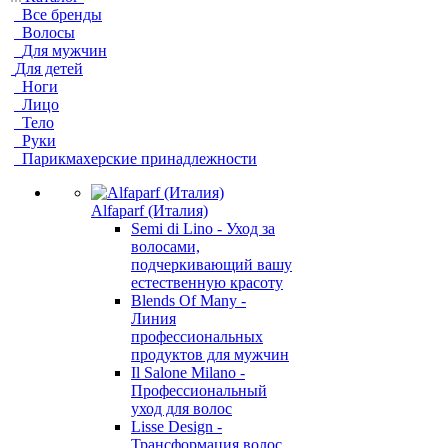
Все бренды
Волосы
Для мужчин
Для детей
Ноги
Лицо
Тело
Руки
Парикмахерские принадлежности
Alfaparf (Италия)
Semi di Lino - Уход за
волосами,
подчеркивающий вашу
естественную красоту
Blends Of Many -
Линия
профессиональных
продуктов для мужчин
Il Salone Milano -
Профессиональный
уход для волос
Lisse Design -
Трансформация волос