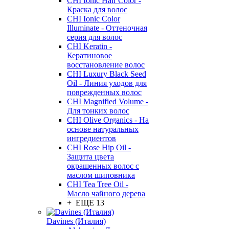
CHI Ionic Hair Color -
Краска для волос
CHI Ionic Color
Illuminate - Оттеночная
серия для волос
CHI Keratin -
Кератиновое
восстановление волос
CHI Luxury Black Seed
Oil - Линия уходов для
поврежденных волос
CHI Magnified Volume -
Для тонких волос
CHI Olive Organics - На
основе натуральных
ингредиентов
CHI Rose Hip Oil -
Защита цвета
окрашенных волос с
маслом шиповника
CHI Tea Tree Oil -
Масло чайного дерева
+ ЕЩЕ 13
Davines (Италия)