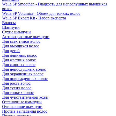
Wella SP Smoothen - Гладкость для непослушных вьющихся
волос
Wella SP Volumize - Объем для тонких волос
Wella SP Expert Kit - Набор эксперта
Волосы
Шампуни
Сухие шампуни
Антивозрастные шампуни
Для всех типов волос
Для вьющихся волос
Для детей
Для длинных волос
Для жестких волос
Для жирных волос
Для непослушных волос
Для окрашенных волос
Для поврежденных волос
Для роста волос
Для сухих волос
Для тонких волос
Для чувствительной кожи
Оттеночные шампуни
Очищающие шампуни
Против выпадения волос
Против перхоти