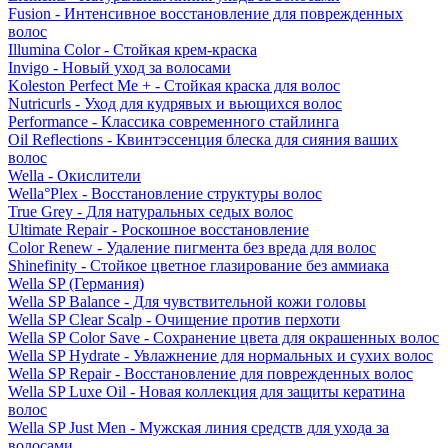
Fusion - Интенсивное восстановление для поврежденных
волос
Illumina Color - Стойкая крем-краска
Invigo - Новый уход за волосами
Koleston Perfect Me + - Стойкая краска для волос
Nutricurls - Уход для кудрявых и вьющихся волос
Performance - Классика современного стайлинга
Oil Reflections - Квинтэссенция блеска для сияния ваших
волос
Wella - Окислители
Wella°Plex - Восстановление структуры волос
True Grey - Для натуральных седых волос
Ultimate Repair - Роскошное восстановление
Color Renew - Удаление пигмента без вреда для волос
Shinefinity - Стойкое цветное глазирование без аммиака
Wella SP (Германия)
Wella SP Balance - Для чувствительной кожи головы
Wella SP Clear Scalp - Очищение против перхоти
Wella SP Color Save - Сохранение цвета для окрашенных волос
Wella SP Hydrate - Увлажнение для нормальных и сухих волос
Wella SP Repair - Восстановление для поврежденных волос
Wella SP Luxe Oil - Новая коллекция для защиты кератина
волос
Wella SP Just Men - Мужская линия средств для ухода за
волосами