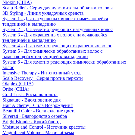
Nioxin (США)
Scalp Relief - Серия для чувствительной кожи головы
3D Styling - Линия укладочных средств
System 1 - Для натуральных волос с намечающейся
тенденцией к выпадению
System 2 - Для заметно редеющих натуральных волос
System 3 - Для окрашенных волос с намечающейся
тенденцией к выпадению
System 4 - Для заметно редеющих окрашенных волос
System 5 - Для химически обработанных волос с
намечающейся тенденцией к выпадению
System 6 - Для заметно редеющих химически обработанных
волос
Intensive Therapy - Интенсивный уход
Scalp Recovery - Серия против перхоти
Olaplex (США)
Oribe (США)
Gold Lust - Роскошь золота
Signature - Вдохновение дня
Hair Alchemy - Сила Возрождения
Beautiful Color - Великолепие цвета
Silverati - Благородство серебра
Bright Blonde - Яркий блонд
Moisture and Control - Источник красоты
Magnificent Volume - Магия объема