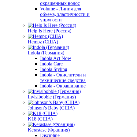
окрашенных волос
Volume - Линия для
объема, эластичности и
упругости
Help Is Here (Россия)
Hempz (США)
Indola (Германия)
Indola Act Now
Indola Care
Indola Styling
Indola - Окислители и
технические средства
Indola - Окрашивание
Invisibobble (Германия)
Johnson’s Baby (США)
K18 (США)
Kerastase (Франция)
Discipline -