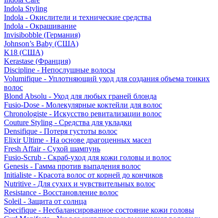
Indola Styling
Indola - Окислители и технические средства
Indola - Окрашивание
Invisibobble (Германия)
Johnson’s Baby (США)
K18 (США)
Kerastase (Франция)
Discipline - Непослушные волосы
Volumifique - Уплотняющий уход для создания объема тонких
волос
Blond Absolu - Уход для любых граней блонда
Fusio-Dose - Молекулярные коктейли для волос
Chronologiste - Искусство ревитализации волос
Couture Styling - Средства для укладки
Densifique - Потеря густоты волос
Elixir Ultime - На основе драгоценных масел
Fresh Affair - Сухой шампунь
Fusio-Scrub - Скраб-уход для кожи головы и волос
Genesis - Гамма против выпадения волос
Initialiste - Красота волос от корней до кончиков
Nutritive - Для сухих и чувствительных волос
Resistance - Восстановление волос
Soleil - Защита от солнца
Specifique - Несбалансированное состояние кожи головы