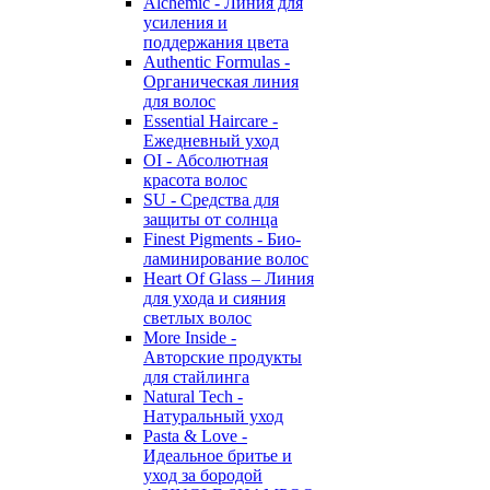
Alchemic - Линия для
усиления и
поддержания цвета
Authentic Formulas -
Органическая линия
для волос
Essential Haircare -
Eжедневный уход
OI - Абсолютная
красота волос
SU - Средства для
защиты от солнца
Finest Pigments - Био-
ламинирование волос
Heart Of Glass – Линия
для ухода и сияния
светлых волос
More Inside -
Авторские продукты
для стайлинга
Natural Tech -
Натуральный уход
Pasta & Love -
Идеальное бритье и
уход за бородой