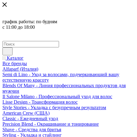
график работы:
по будням
с 11:00 до 18:00
Каталог
Все бренды
Alfaparf (Италия)
Semi di Lino - Уход за волосами, подчеркивающий вашу
естественную красоту
Blends Of Many - Линия профессиональных продуктов для
мужчин
Il Salone Milano - Профессиональный уход для волос
Lisse Design - Трансформация волос
Style Stories - Укладка с безупречным результатом
American Crew (США)
Classic - Ежедневный уход
Precision Blend - Окрашивание и тонирование
Shave - Средства для бритья
Styling - Укладка и стайлинг