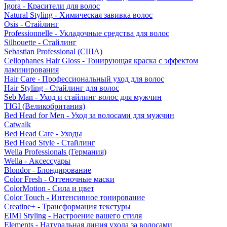
Igora - Красители для волос
Natural Styling - Химическая завивка волос
Osis - Стайлинг
Professionnelle - Укладочные средства для волос
Silhouette - Стайлинг
Sebastian Professional (США)
Cellophanes Hair Gloss - Тонирующая краска с эффектом
ламинирования
Hair Care - Профессиональный уход для волос
Hair Styling - Стайлинг для волос
Seb Man - Уход и стайлинг волос для мужчин
TIGI (Великобритания)
Bed Head for Men - Уход за волосами для мужчин
Catwalk
Bed Head Care - Уходы
Bed Head Style - Стайлинг
Wella Professionals (Германия)
Wella - Аксессуары
Blondor - Блондирование
Color Fresh - Оттеночные маски
ColorMotion - Сила и цвет
Color Touch - Интенсивное тонирование
Creatine+ - Трансформация текстуры
EIMI Styling - Настроение вашего стиля
Elements - Натуральная линия ухода за волосами