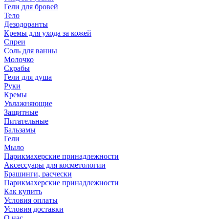
Гели для бровей
Тело
Дезодоранты
Кремы для ухода за кожей
Спреи
Соль для ванны
Молочко
Скрабы
Гели для душа
Руки
Кремы
Увлажняющие
Защитные
Питательные
Бальзамы
Гели
Мыло
Парикмахерские принадлежности
Аксессуары для косметологии
Брашинги, расчески
Парикмахерские принадлежности
Как купить
Условия оплаты
Условия доставки
О нас