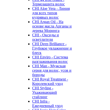
Термозащита волос
CHI Aloe Vera - Линия
для всех типов
кудрявых волос
CHI Argan Oil - На
основе масла Арганы и
дерева Моринга
CHI - Оксиды и
осветлители
CHI Deep Brilliance -
Глубокое увлажнение и
блеск
CHI Enviro - Система
разглаживания волос
CHI Man - Мужская
серия для волос, усов и
бороды
CHI Royal Treatment -
Королевский уход
CHI Styling -
Ухаживающий
стайлинг
CHI Infra -
Ежедневный уход