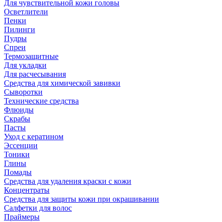
Для чувствительной кожи головы
Осветлители
Пенки
Пилинги
Пудры
Спреи
Термозащитные
Для укладки
Для расчесывания
Средства для химической завивки
Сыворотки
Технические средства
Флюиды
Скрабы
Пасты
Уход с кератином
Эссенции
Тоники
Глины
Помады
Средства для удаления краски с кожи
Концентраты
Средства для защиты кожи при окрашивании
Салфетки для волос
Праймеры