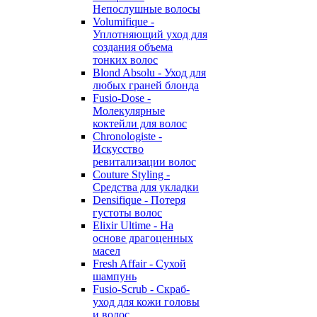
Непослушные волосы
Volumifique -
Уплотняющий уход для
создания объема
тонких волос
Blond Absolu - Уход для
любых граней блонда
Fusio-Dose -
Молекулярные
коктейли для волос
Chronologiste -
Искусство
ревитализации волос
Couture Styling -
Средства для укладки
Densifique - Потеря
густоты волос
Elixir Ultime - На
основе драгоценных
масел
Fresh Affair - Сухой
шампунь
Fusio-Scrub - Скраб-
уход для кожи головы
и волос