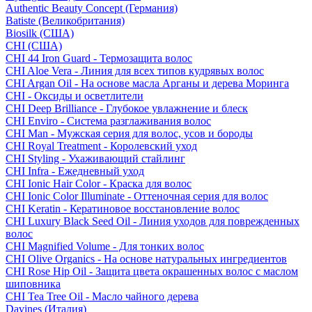
Authentic Beauty Concept (Германия)
Batiste (Великобритания)
Biosilk (США)
CHI (США)
CHI 44 Iron Guard - Термозащита волос
CHI Aloe Vera - Линия для всех типов кудрявых волос
CHI Argan Oil - На основе масла Арганы и дерева Моринга
CHI - Оксиды и осветлители
CHI Deep Brilliance - Глубокое увлажнение и блеск
CHI Enviro - Система разглаживания волос
CHI Man - Мужская серия для волос, усов и бороды
CHI Royal Treatment - Королевский уход
CHI Styling - Ухаживающий стайлинг
CHI Infra - Ежедневный уход
CHI Ionic Hair Color - Краска для волос
CHI Ionic Color Illuminate - Оттеночная серия для волос
CHI Keratin - Кератиновое восстановление волос
CHI Luxury Black Seed Oil - Линия уходов для поврежденных
волос
CHI Magnified Volume - Для тонких волос
CHI Olive Organics - На основе натуральных ингредиентов
CHI Rose Hip Oil - Защита цвета окрашенных волос с маслом
шиповника
CHI Tea Tree Oil - Масло чайного дерева
Davines (Италия)