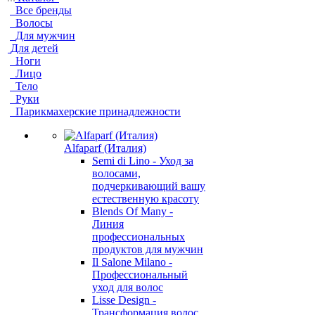
Все бренды
Волосы
Для мужчин
Для детей
Ноги
Лицо
Тело
Руки
Парикмахерские принадлежности
Alfaparf (Италия)
Semi di Lino - Уход за
волосами,
подчеркивающий вашу
естественную красоту
Blends Of Many -
Линия
профессиональных
продуктов для мужчин
Il Salone Milano -
Профессиональный
уход для волос
Lisse Design -
Трансформация волос