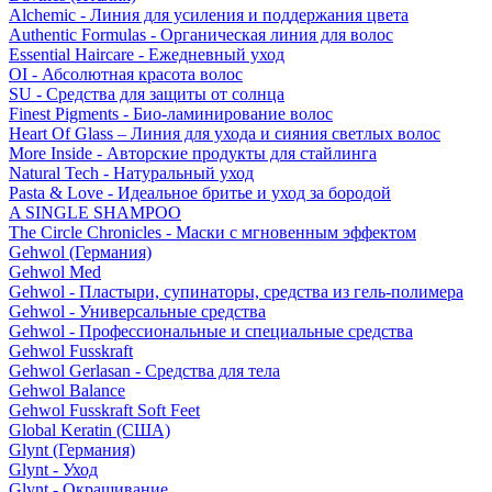
Alchemic - Линия для усиления и поддержания цвета
Authentic Formulas - Органическая линия для волос
Essential Haircare - Eжедневный уход
OI - Абсолютная красота волос
SU - Средства для защиты от солнца
Finest Pigments - Био-ламинирование волос
Heart Of Glass – Линия для ухода и сияния светлых волос
More Inside - Авторские продукты для стайлинга
Natural Tech - Натуральный уход
Pasta & Love - Идеальное бритье и уход за бородой
A SINGLE SHAMPOO
The Circle Chronicles - Маски с мгновенным эффектом
Gehwol (Германия)
Gehwol Med
Gehwol - Пластыри, супинаторы, средства из гель-полимера
Gehwol - Универсальные средства
Gehwol - Профессиональные и специальные средства
Gehwol Fusskraft
Gehwol Gerlasan - Средства для тела
Gehwol Balance
Gehwol Fusskraft Soft Feet
Global Keratin (США)
Glynt (Германия)
Glynt - Уход
Glynt - Окрашивание