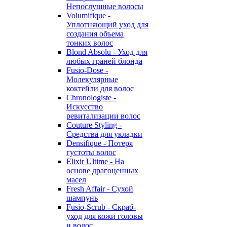
Непослушные волосы
Volumifique -
Уплотняющий уход для
создания объема
тонких волос
Blond Absolu - Уход для
любых граней блонда
Fusio-Dose -
Молекулярные
коктейли для волос
Chronologiste -
Искусство
ревитализации волос
Couture Styling -
Средства для укладки
Densifique - Потеря
густоты волос
Elixir Ultime - На
основе драгоценных
масел
Fresh Affair - Сухой
шампунь
Fusio-Scrub - Скраб-
уход для кожи головы
и волос