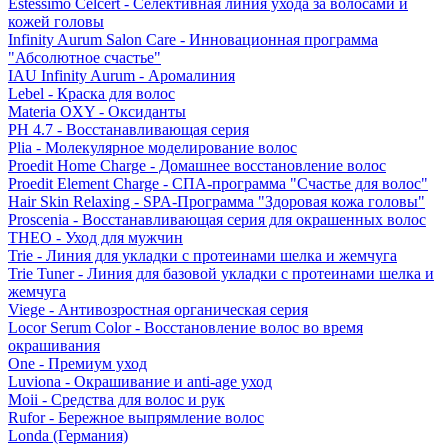
Estessimo Celcert - Селективная линия ухода за волосами и
кожей головы
Infinity Aurum Salon Care - Инновационная программа
"Абсолютное счастье"
IAU Infinity Aurum - Аромалиния
Lebel - Краска для волос
Materia OXY - Оксиданты
PH 4.7 - Восстанавливающая серия
Plia - Молекулярное моделирование волос
Proedit Home Charge - Домашнее восстановление волос
Proedit Element Charge - СПА-программа "Счастье для волос"
Hair Skin Relaxing - SPA-Программа "Здоровая кожа головы"
Proscenia - Восстанавливающая серия для окрашенных волос
THEO - Уход для мужчин
Trie - Линия для укладки с протеинами шелка и жемчуга
Trie Tuner - Линия для базовой укладки с протеинами шелка и
жемчуга
Viege - Антивозростная органическая серия
Locor Serum Color - Восстановление волос во время
окрашивания
One - Премиум уход
Luviona - Окрашивание и anti-age уход
Moii - Средства для волос и рук
Rufor - Бережное выпрямление волос
Londa (Германия)