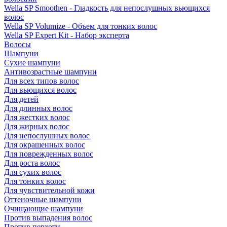
Wella SP Smoothen - Гладкость для непослушных вьющихся
волос
Wella SP Volumize - Объем для тонких волос
Wella SP Expert Kit - Набор эксперта
Волосы
Шампуни
Сухие шампуни
Антивозрастные шампуни
Для всех типов волос
Для вьющихся волос
Для детей
Для длинных волос
Для жестких волос
Для жирных волос
Для непослушных волос
Для окрашенных волос
Для поврежденных волос
Для роста волос
Для сухих волос
Для тонких волос
Для чувствительной кожи
Оттеночные шампуни
Очищающие шампуни
Против выпадения волос
Против перхоти