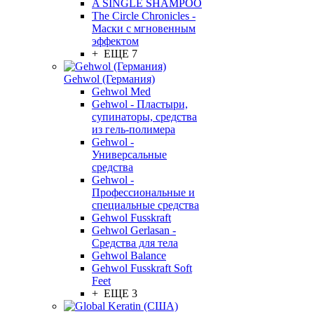
A SINGLE SHAMPOO
The Circle Chronicles -
Маски с мгновенным
эффектом
+ ЕЩЕ 7
Gehwol (Германия)
Gehwol Med
Gehwol - Пластыри,
супинаторы, средства
из гель-полимера
Gehwol -
Универсальные
средства
Gehwol -
Профессиональные и
специальные средства
Gehwol Fusskraft
Gehwol Gerlasan -
Средства для тела
Gehwol Balance
Gehwol Fusskraft Soft
Feet
+ ЕЩЕ 3