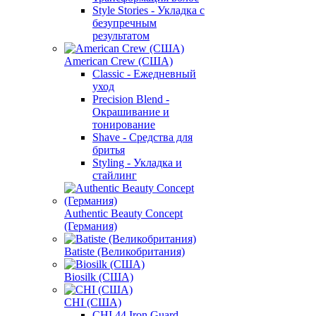
Style Stories - Укладка с
безупречным
результатом
American Crew (США)
Classic - Ежедневный
уход
Precision Blend -
Окрашивание и
тонирование
Shave - Средства для
бритья
Styling - Укладка и
стайлинг
Authentic Beauty Concept
(Германия)
Batiste (Великобритания)
Biosilk (США)
CHI (США)
CHI 44 Iron Guard -