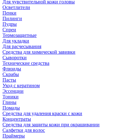
Для чувствительной кожи головы
Осветлители
Пенки
Пилинги
Пудры
Спреи
Термозащитные
Для укладки
Для расчесывания
Средства для химической завивки
Сыворотки
Технические средства
Флюиды
Скрабы
Пасты
Уход с кератином
Эссенции
Тоники
Глины
Помады
Средства для удаления краски с кожи
Концентраты
Средства для защиты кожи при окрашивании
Салфетки для волос
Праймеры