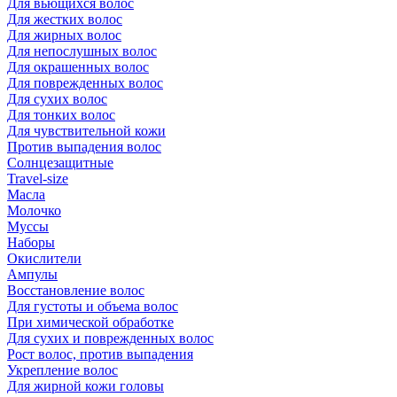
Для вьющихся волос
Для жестких волос
Для жирных волос
Для непослушных волос
Для окрашенных волос
Для поврежденных волос
Для сухих волос
Для тонких волос
Для чувствительной кожи
Против выпадения волос
Солнцезащитные
Travel-size
Масла
Молочко
Муссы
Наборы
Окислители
Ампулы
Восстановление волос
Для густоты и объема волос
При химической обработке
Для сухих и поврежденных волос
Рост волос, против выпадения
Укрепление волос
Для жирной кожи головы