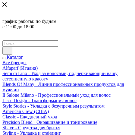
график работы:
по будням
с 11:00 до 18:00
Каталог
Все бренды
Alfaparf (Италия)
Semi di Lino - Уход за волосами, подчеркивающий вашу
естественную красоту
Blends Of Many - Линия профессиональных продуктов для
мужчин
Il Salone Milano - Профессиональный уход для волос
Lisse Design - Трансформация волос
Style Stories - Укладка с безупречным результатом
American Crew (США)
Classic - Ежедневный уход
Precision Blend - Окрашивание и тонирование
Shave - Средства для бритья
Styling - Укладка и стайлинг