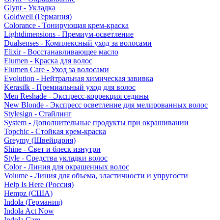
Glynt - Укладка
Goldwell (Германия)
Colorance - Тонирующая крем-краска
Lightdimensions - Премиум-осветление
Dualsenses - Комплексный уход за волосами
Elixir - Восстанавливающее масло
Elumen - Краска для волос
Elumen Care - Уход за волосами
Evolution - Нейтральная химическая завивка
Kerasilk - Премиальный уход для волос
Men Reshade - Экспресс-коррекция седины
New Blonde - Экспресс осветление для мелированных волос
Stylesign - Стайлинг
System - Дополнительные продукты при окрашивании
Topchic - Стойкая крем-краска
Greymy (Швейцария)
Shine - Свет и блеск изнутри
Style - Средства укладки волос
Color - Линия для окрашенных волос
Volume - Линия для объема, эластичности и упругости
Help Is Here (Россия)
Hempz (США)
Indola (Германия)
Indola Act Now
Indola Care