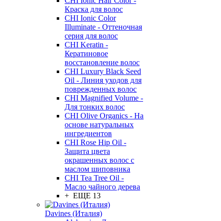
CHI Ionic Hair Color -
Краска для волос
CHI Ionic Color
Illuminate - Оттеночная
серия для волос
CHI Keratin -
Кератиновое
восстановление волос
CHI Luxury Black Seed
Oil - Линия уходов для
поврежденных волос
CHI Magnified Volume -
Для тонких волос
CHI Olive Organics - На
основе натуральных
ингредиентов
CHI Rose Hip Oil -
Защита цвета
окрашенных волос с
маслом шиповника
CHI Tea Tree Oil -
Масло чайного дерева
+ ЕЩЕ 13
Davines (Италия)