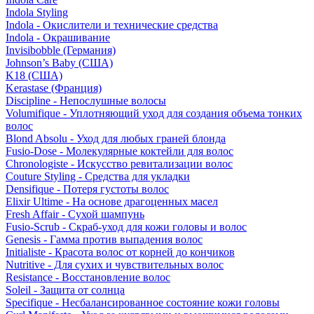
Indola Styling
Indola - Окислители и технические средства
Indola - Окрашивание
Invisibobble (Германия)
Johnson’s Baby (США)
K18 (США)
Kerastase (Франция)
Discipline - Непослушные волосы
Volumifique - Уплотняющий уход для создания объема тонких
волос
Blond Absolu - Уход для любых граней блонда
Fusio-Dose - Молекулярные коктейли для волос
Chronologiste - Искусство ревитализации волос
Couture Styling - Средства для укладки
Densifique - Потеря густоты волос
Elixir Ultime - На основе драгоценных масел
Fresh Affair - Сухой шампунь
Fusio-Scrub - Скраб-уход для кожи головы и волос
Genesis - Гамма против выпадения волос
Initialiste - Красота волос от корней до кончиков
Nutritive - Для сухих и чувствительных волос
Resistance - Восстановление волос
Soleil - Защита от солнца
Specifique - Несбалансированное состояние кожи головы