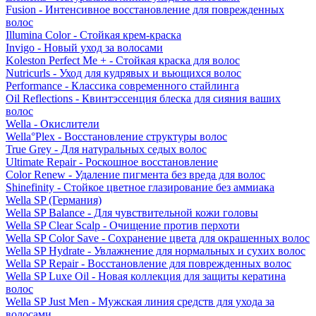
Fusion - Интенсивное восстановление для поврежденных
волос
Illumina Color - Стойкая крем-краска
Invigo - Новый уход за волосами
Koleston Perfect Me + - Стойкая краска для волос
Nutricurls - Уход для кудрявых и вьющихся волос
Performance - Классика современного стайлинга
Oil Reflections - Квинтэссенция блеска для сияния ваших
волос
Wella - Окислители
Wella°Plex - Восстановление структуры волос
True Grey - Для натуральных седых волос
Ultimate Repair - Роскошное восстановление
Color Renew - Удаление пигмента без вреда для волос
Shinefinity - Стойкое цветное глазирование без аммиака
Wella SP (Германия)
Wella SP Balance - Для чувствительной кожи головы
Wella SP Clear Scalp - Очищение против перхоти
Wella SP Color Save - Сохранение цвета для окрашенных волос
Wella SP Hydrate - Увлажнение для нормальных и сухих волос
Wella SP Repair - Восстановление для поврежденных волос
Wella SP Luxe Oil - Новая коллекция для защиты кератина
волос
Wella SP Just Men - Мужская линия средств для ухода за
волосами