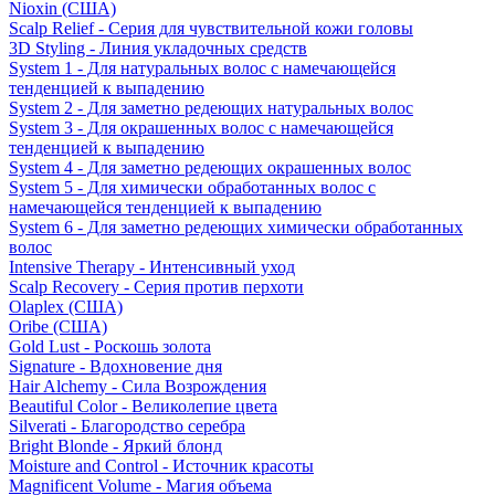
Nioxin (США)
Scalp Relief - Серия для чувствительной кожи головы
3D Styling - Линия укладочных средств
System 1 - Для натуральных волос с намечающейся
тенденцией к выпадению
System 2 - Для заметно редеющих натуральных волос
System 3 - Для окрашенных волос с намечающейся
тенденцией к выпадению
System 4 - Для заметно редеющих окрашенных волос
System 5 - Для химически обработанных волос с
намечающейся тенденцией к выпадению
System 6 - Для заметно редеющих химически обработанных
волос
Intensive Therapy - Интенсивный уход
Scalp Recovery - Серия против перхоти
Olaplex (США)
Oribe (США)
Gold Lust - Роскошь золота
Signature - Вдохновение дня
Hair Alchemy - Сила Возрождения
Beautiful Color - Великолепие цвета
Silverati - Благородство серебра
Bright Blonde - Яркий блонд
Moisture and Control - Источник красоты
Magnificent Volume - Магия объема