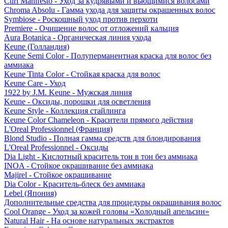
Curl Manifesto - Уход за кудрявыми и вьющимися волосами
Chroma Absolu - Гамма ухода для защиты окрашенных волос
Symbiose - Роскошный уход против перхоти
Premiere - Очищение волос от отложений кальция
Aura Botanica - Органическая линия ухода
Keune (Голландия)
Keune Semi Color - Полуперманентная краска для волос без
аммиака
Keune Tinta Color - Стойкая краска для волос
Keune Care - Уход
1922 by J.M. Keune - Мужская линия
Keune - Оксиды, порошки для осветления
Keune Style - Коллекция стайлинга
Keune Color Chameleon - Красители прямого действия
L'Oreal Professionnel (Франция)
Blond Studio - Полная гамма средств для блондирования
L'Oreal Professionnel - Оксиды
Dia Light - Кислотный краситель тон в тон без аммиака
INOA - Стойкое окрашивание без аммиака
Majirel - Стойкое окрашивание
Dia Color - Краситель-блеск без аммиака
Lebel (Япония)
Дополнительные средства для процедуры окрашивания волос
Cool Orange - Уход за кожей головы «Холодный апельсин»
Natural Hair - На основе натуральных экстрактов