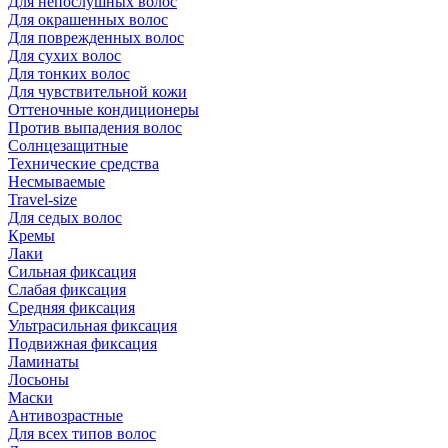
Для непослушных волос
Для окрашенных волос
Для поврежденных волос
Для сухих волос
Для тонких волос
Для чувствительной кожи
Оттеночные кондиционеры
Против выпадения волос
Солнцезащитные
Технические средства
Несмываемые
Travel-size
Для седых волос
Кремы
Лаки
Сильная фиксация
Слабая фиксация
Средняя фиксация
Ультрасильная фиксация
Подвижная фиксация
Ламинаты
Лосьоны
Маски
Антивозрастные
Для всех типов волос