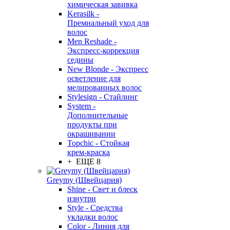
химическая завивка
Kerasilk -
Премиальный уход для
волос
Men Reshade -
Экспресс-коррекция
седины
New Blonde - Экспресс
осветление для
мелированных волос
Stylesign - Стайлинг
System -
Дополнительные
продукты при
окрашивании
Topchic - Стойкая
крем-краска
+ ЕЩЕ 8
Greymy (Швейцария)
Shine - Свет и блеск
изнутри
Style - Средства
укладки волос
Color - Линия для