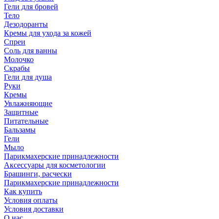
Гели для бровей
Тело
Дезодоранты
Кремы для ухода за кожей
Спреи
Соль для ванны
Молочко
Скрабы
Гели для душа
Руки
Кремы
Увлажняющие
Защитные
Питательные
Бальзамы
Гели
Мыло
Парикмахерские принадлежности
Аксессуары для косметологии
Брашинги, расчески
Парикмахерские принадлежности
Как купить
Условия оплаты
Условия доставки
О нас