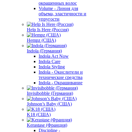
окрашенных волос
Volume - Линия для
объема, эластичности и
упругости
Help Is Here (Россия)
Hempz (США)
Indola (Германия)
Indola Act Now
Indola Care
Indola Styling
Indola - Окислители и
технические средства
Indola - Окрашивание
Invisibobble (Германия)
Johnson’s Baby (США)
K18 (США)
Kerastase (Франция)
Discipline -