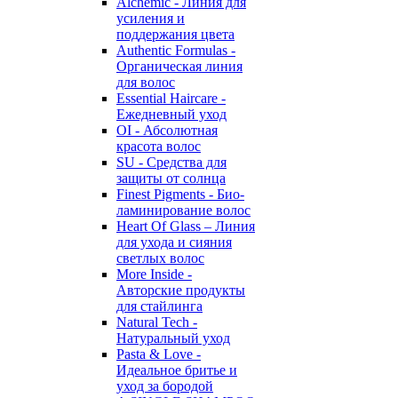
Alchemic - Линия для
усиления и
поддержания цвета
Authentic Formulas -
Органическая линия
для волос
Essential Haircare -
Eжедневный уход
OI - Абсолютная
красота волос
SU - Средства для
защиты от солнца
Finest Pigments - Био-
ламинирование волос
Heart Of Glass – Линия
для ухода и сияния
светлых волос
More Inside -
Авторские продукты
для стайлинга
Natural Tech -
Натуральный уход
Pasta & Love -
Идеальное бритье и
уход за бородой