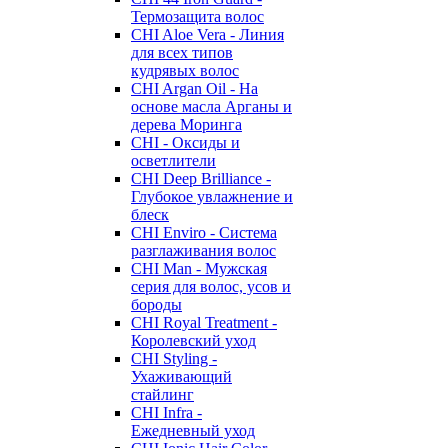
Термозащита волос
CHI Aloe Vera - Линия
для всех типов
кудрявых волос
CHI Argan Oil - На
основе масла Арганы и
дерева Моринга
CHI - Оксиды и
осветлители
CHI Deep Brilliance -
Глубокое увлажнение и
блеск
CHI Enviro - Система
разглаживания волос
CHI Man - Мужская
серия для волос, усов и
бороды
CHI Royal Treatment -
Королевский уход
CHI Styling -
Ухаживающий
стайлинг
CHI Infra -
Ежедневный уход