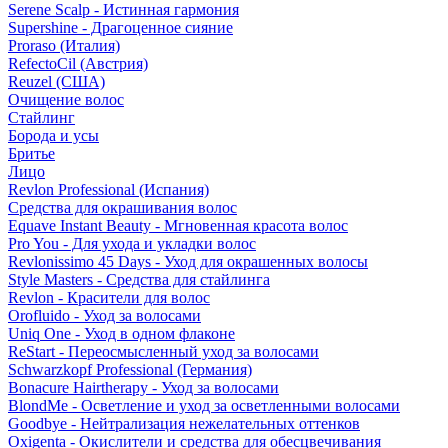
Serene Scalp - Истинная гармония
Supershine - Драгоценное сияние
Proraso (Италия)
RefectoCil (Австрия)
Reuzel (США)
Очищение волос
Стайлинг
Борода и усы
Бритье
Лицо
Revlon Professional (Испания)
Средства для окрашивания волос
Equave Instant Beauty - Мгновенная красота волос
Pro You - Для ухода и укладки волос
Revlonissimo 45 Days - Уход для окрашенных волосы
Style Masters - Средства для стайлинга
Revlon - Красители для волос
Orofluido - Уход за волосами
Uniq One - Уход в одном флаконе
ReStart - Переосмысленный уход за волосами
Schwarzkopf Professional (Германия)
Bonacure Hairtherapy - Уход за волосами
BlondMe - Осветление и уход за осветленными волосами
Goodbye - Нейтрализация нежелательных оттенков
Oxigenta - Окислители и средства для обесцвечивания