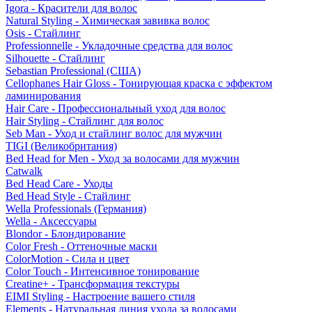
Igora - Красители для волос
Natural Styling - Химическая завивка волос
Osis - Стайлинг
Professionnelle - Укладочные средства для волос
Silhouette - Стайлинг
Sebastian Professional (США)
Cellophanes Hair Gloss - Тонирующая краска с эффектом
ламинирования
Hair Care - Профессиональный уход для волос
Hair Styling - Стайлинг для волос
Seb Man - Уход и стайлинг волос для мужчин
TIGI (Великобритания)
Bed Head for Men - Уход за волосами для мужчин
Catwalk
Bed Head Care - Уходы
Bed Head Style - Стайлинг
Wella Professionals (Германия)
Wella - Аксессуары
Blondor - Блондирование
Color Fresh - Оттеночные маски
ColorMotion - Сила и цвет
Color Touch - Интенсивное тонирование
Creatine+ - Трансформация текстуры
EIMI Styling - Настроение вашего стиля
Elements - Натуральная линия ухода за волосами