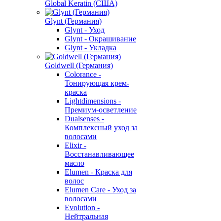
Global Keratin (США)
Glynt (Германия)
Glynt - Уход
Glynt - Окрашивание
Glynt - Укладка
Goldwell (Германия)
Colorance -
Тонирующая крем-
краска
Lightdimensions -
Премиум-осветление
Dualsenses -
Комплексный уход за
волосами
Elixir -
Восстанавливающее
масло
Elumen - Краска для
волос
Elumen Care - Уход за
волосами
Evolution -
Нейтральная