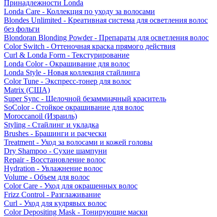
Принадлежности Londa
Londa Care - Коллекция по уходу за волосами
Blondes Unlimited - Креативная система для осветления волос
без фольги
Blondoran Blonding Powder - Препараты для осветления волос
Color Switch - Оттеночная краска прямого действия
Curl & Londa Form - Текстурирование
Londa Color - Окрашивание для волос
Londa Style - Новая коллекция стайлинга
Color Tune - Экспресс-тонер для волос
Matrix (США)
Super Sync - Щелочной безаммиачный краситель
SoColor - Стойкое окрашивание для волос
Moroccanoil (Израиль)
Styling - Стайлинг и укладка
Brushes - Брашинги и расчески
Treatment - Уход за волосами и кожей головы
Dry Shampoo - Сухие шампуни
Repair - Восстановление волос
Hydration - Увлажнение волос
Volume - Объем для волос
Color Care - Уход для окрашенных волос
Frizz Control - Разглаживание
Curl - Уход для кудрявых волос
Color Depositing Mask - Тонирующие маски