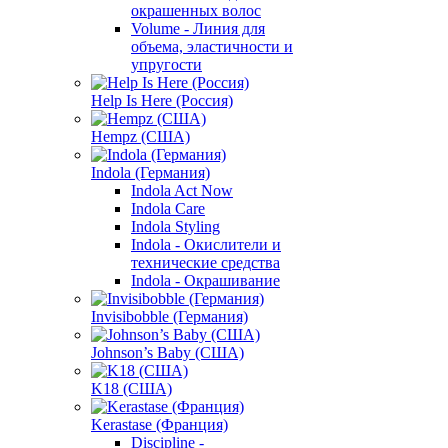
окрашенных волос
Volume - Линия для
объема, эластичности и
упругости
Help Is Here (Россия)
Hempz (США)
Indola (Германия)
Indola Act Now
Indola Care
Indola Styling
Indola - Окислители и
технические средства
Indola - Окрашивание
Invisibobble (Германия)
Johnson’s Baby (США)
K18 (США)
Kerastase (Франция)
Discipline -