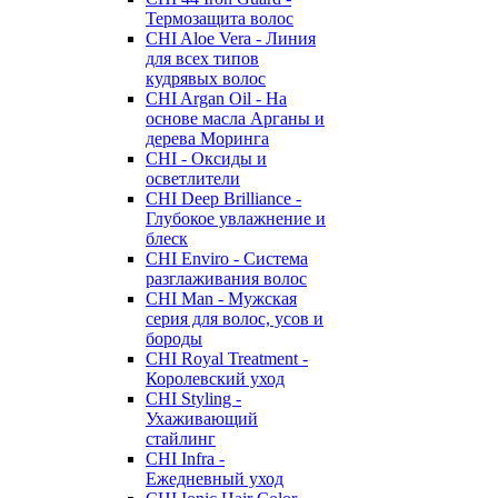
Термозащита волос
CHI Aloe Vera - Линия
для всех типов
кудрявых волос
CHI Argan Oil - На
основе масла Арганы и
дерева Моринга
CHI - Оксиды и
осветлители
CHI Deep Brilliance -
Глубокое увлажнение и
блеск
CHI Enviro - Система
разглаживания волос
CHI Man - Мужская
серия для волос, усов и
бороды
CHI Royal Treatment -
Королевский уход
CHI Styling -
Ухаживающий
стайлинг
CHI Infra -
Ежедневный уход