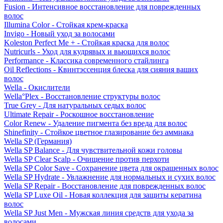
Fusion - Интенсивное восстановление для поврежденных
волос
Illumina Color - Стойкая крем-краска
Invigo - Новый уход за волосами
Koleston Perfect Me + - Стойкая краска для волос
Nutricurls - Уход для кудрявых и вьющихся волос
Performance - Классика современного стайлинга
Oil Reflections - Квинтэссенция блеска для сияния ваших
волос
Wella - Окислители
Wella°Plex - Восстановление структуры волос
True Grey - Для натуральных седых волос
Ultimate Repair - Роскошное восстановление
Color Renew - Удаление пигмента без вреда для волос
Shinefinity - Стойкое цветное глазирование без аммиака
Wella SP (Германия)
Wella SP Balance - Для чувствительной кожи головы
Wella SP Clear Scalp - Очищение против перхоти
Wella SP Color Save - Сохранение цвета для окрашенных волос
Wella SP Hydrate - Увлажнение для нормальных и сухих волос
Wella SP Repair - Восстановление для поврежденных волос
Wella SP Luxe Oil - Новая коллекция для защиты кератина
волос
Wella SP Just Men - Мужская линия средств для ухода за
волосами