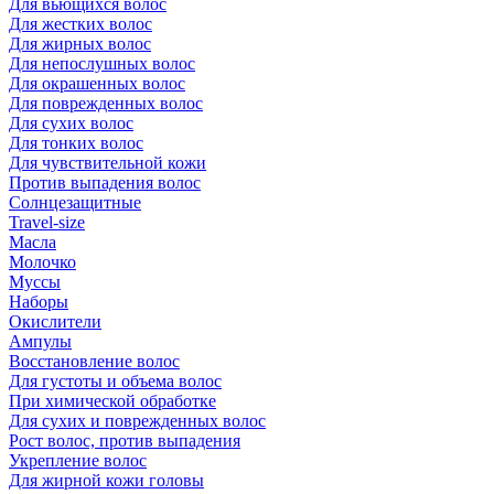
Для вьющихся волос
Для жестких волос
Для жирных волос
Для непослушных волос
Для окрашенных волос
Для поврежденных волос
Для сухих волос
Для тонких волос
Для чувствительной кожи
Против выпадения волос
Солнцезащитные
Travel-size
Масла
Молочко
Муссы
Наборы
Окислители
Ампулы
Восстановление волос
Для густоты и объема волос
При химической обработке
Для сухих и поврежденных волос
Рост волос, против выпадения
Укрепление волос
Для жирной кожи головы