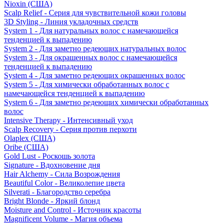
Nioxin (США)
Scalp Relief - Серия для чувствительной кожи головы
3D Styling - Линия укладочных средств
System 1 - Для натуральных волос с намечающейся
тенденцией к выпадению
System 2 - Для заметно редеющих натуральных волос
System 3 - Для окрашенных волос с намечающейся
тенденцией к выпадению
System 4 - Для заметно редеющих окрашенных волос
System 5 - Для химически обработанных волос с
намечающейся тенденцией к выпадению
System 6 - Для заметно редеющих химически обработанных
волос
Intensive Therapy - Интенсивный уход
Scalp Recovery - Серия против перхоти
Olaplex (США)
Oribe (США)
Gold Lust - Роскошь золота
Signature - Вдохновение дня
Hair Alchemy - Сила Возрождения
Beautiful Color - Великолепие цвета
Silverati - Благородство серебра
Bright Blonde - Яркий блонд
Moisture and Control - Источник красоты
Magnificent Volume - Магия объема