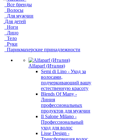
Все бренды
Волосы
Для мужчин
Для детей
Ноги
Лицо
Тело
Руки
Парикмахерские принадлежности
Alfaparf (Италия)
Semi di Lino - Уход за
волосами,
подчеркивающий вашу
естественную красоту
Blends Of Many -
Линия
профессиональных
продуктов для мужчин
Il Salone Milano -
Профессиональный
уход для волос
Lisse Design -
Трансформация волос