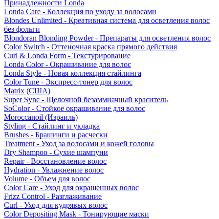
Принадлежности Londa
Londa Care - Коллекция по уходу за волосами
Blondes Unlimited - Креативная система для осветления волос
без фольги
Blondoran Blonding Powder - Препараты для осветления волос
Color Switch - Оттеночная краска прямого действия
Curl & Londa Form - Текстурирование
Londa Color - Окрашивание для волос
Londa Style - Новая коллекция стайлинга
Color Tune - Экспресс-тонер для волос
Matrix (США)
Super Sync - Щелочной безаммиачный краситель
SoColor - Стойкое окрашивание для волос
Moroccanoil (Израиль)
Styling - Стайлинг и укладка
Brushes - Брашинги и расчески
Treatment - Уход за волосами и кожей головы
Dry Shampoo - Сухие шампуни
Repair - Восстановление волос
Hydration - Увлажнение волос
Volume - Объем для волос
Color Care - Уход для окрашенных волос
Frizz Control - Разглаживание
Curl - Уход для кудрявых волос
Color Depositing Mask - Тонирующие маски