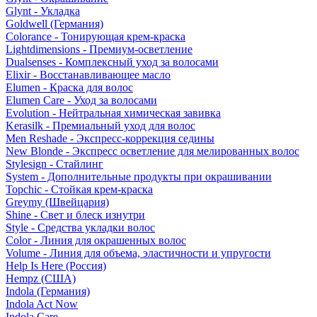
Glynt - Укладка
Goldwell (Германия)
Colorance - Тонирующая крем-краска
Lightdimensions - Премиум-осветление
Dualsenses - Комплексный уход за волосами
Elixir - Восстанавливающее масло
Elumen - Краска для волос
Elumen Care - Уход за волосами
Evolution - Нейтральная химическая завивка
Kerasilk - Премиальный уход для волос
Men Reshade - Экспресс-коррекция седины
New Blonde - Экспресс осветление для мелированных волос
Stylesign - Стайлинг
System - Дополнительные продукты при окрашивании
Topchic - Стойкая крем-краска
Greymy (Швейцария)
Shine - Свет и блеск изнутри
Style - Средства укладки волос
Color - Линия для окрашенных волос
Volume - Линия для объема, эластичности и упругости
Help Is Here (Россия)
Hempz (США)
Indola (Германия)
Indola Act Now
Indola Care