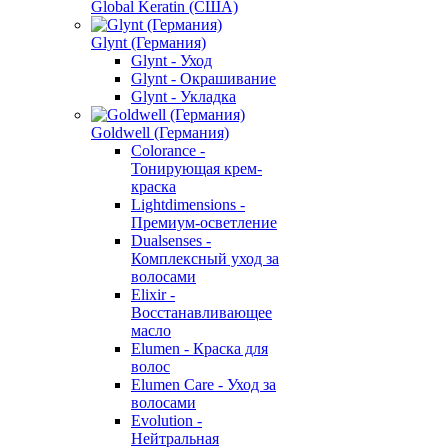
Global Keratin (США)
Glynt (Германия)
Glynt - Уход
Glynt - Окрашивание
Glynt - Укладка
Goldwell (Германия)
Colorance -
Тонирующая крем-
краска
Lightdimensions -
Премиум-осветление
Dualsenses -
Комплексный уход за
волосами
Elixir -
Восстанавливающее
масло
Elumen - Краска для
волос
Elumen Care - Уход за
волосами
Evolution -
Нейтральная