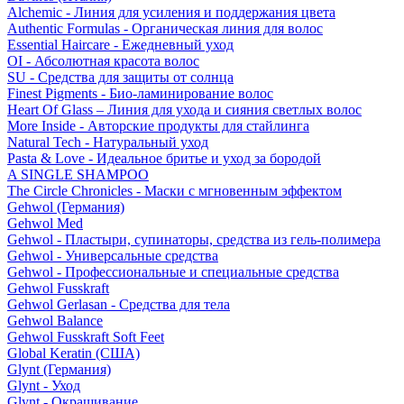
Alchemic - Линия для усиления и поддержания цвета
Authentic Formulas - Органическая линия для волос
Essential Haircare - Eжедневный уход
OI - Абсолютная красота волос
SU - Средства для защиты от солнца
Finest Pigments - Био-ламинирование волос
Heart Of Glass – Линия для ухода и сияния светлых волос
More Inside - Авторские продукты для стайлинга
Natural Tech - Натуральный уход
Pasta & Love - Идеальное бритье и уход за бородой
A SINGLE SHAMPOO
The Circle Chronicles - Маски с мгновенным эффектом
Gehwol (Германия)
Gehwol Med
Gehwol - Пластыри, супинаторы, средства из гель-полимера
Gehwol - Универсальные средства
Gehwol - Профессиональные и специальные средства
Gehwol Fusskraft
Gehwol Gerlasan - Средства для тела
Gehwol Balance
Gehwol Fusskraft Soft Feet
Global Keratin (США)
Glynt (Германия)
Glynt - Уход
Glynt - Окрашивание