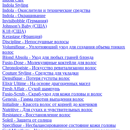
Indola Styling
Indola - Окислители и технические средства
Indola - Окрашивание
Invisibobble (Германия)
Johnson’s Baby (США)
K18 (США)
Kerastase (Франция)
Discipline - Непослушные волосы
Volumifique - Уплотняющий уход для создания объема тонких
волос
Blond Absolu - Уход для любых граней блонда
Fusio-Dose - Молекулярные коктейли для волос
Chronologiste - Искусство ревитализации волос
Couture Styling - Средства для укладки
Densifique - Потеря густоты волос
Elixir Ultime - На основе драгоценных масел
Fresh Affair - Сухой шампунь
Fusio-Scrub - Скраб-уход для кожи головы и волос
Genesis - Гамма против выпадения волос
Initialiste - Красота волос от корней до кончиков
Nutritive - Для сухих и чувствительных волос
Resistance - Восстановление волос
Soleil - Защита от солнца
Specifique - Несбалансированное состояние кожи головы