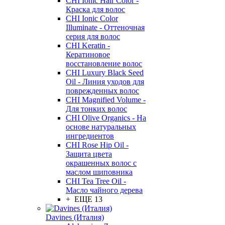
CHI Ionic Hair Color -
Краска для волос
CHI Ionic Color
Illuminate - Оттеночная
серия для волос
CHI Keratin -
Кератиновое
восстановление волос
CHI Luxury Black Seed
Oil - Линия уходов для
поврежденных волос
CHI Magnified Volume -
Для тонких волос
CHI Olive Organics - На
основе натуральных
ингредиентов
CHI Rose Hip Oil -
Защита цвета
окрашенных волос с
маслом шиповника
CHI Tea Tree Oil -
Масло чайного дерева
+ ЕЩЕ 13
Davines (Италия)