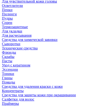
Для чувствительной кожи головы
Осветлители
Пенки
Пилинги
Пудры
Спреи
Термозащитные
Для укладки
Для расчесывания
Средства для химической завивки
Сыворотки
Технические средства
Флюиды
Скрабы
Пасты
Уход с кератином
Эссенции
Тоники
Глины
Помады
Средства для удаления краски с кожи
Концентраты
Средства для защиты кожи при окрашивании
Салфетки для волос
Праймеры