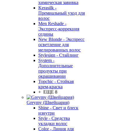
химическая завивка
Kerasilk -
Премиальный уход для
волос
Men Reshade -
Экспресс-коррекция
седины
New Blonde - Экспресс
осветление для
мелированных волос
Stylesign - Стайлинг
System -
Дополнительные
продукты при
окрашивании
Topchic - Стойкая
крем-краска
+ ЕЩЕ 8
Greymy (Швейцария)
Shine - Свет и блеск
изнутри
Style - Средства
укладки волос
Color - Линия для