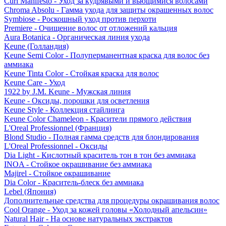
Curl Manifesto - Уход за кудрявыми и вьющимися волосами
Chroma Absolu - Гамма ухода для защиты окрашенных волос
Symbiose - Роскошный уход против перхоти
Premiere - Очищение волос от отложений кальция
Aura Botanica - Органическая линия ухода
Keune (Голландия)
Keune Semi Color - Полуперманентная краска для волос без
аммиака
Keune Tinta Color - Стойкая краска для волос
Keune Care - Уход
1922 by J.M. Keune - Мужская линия
Keune - Оксиды, порошки для осветления
Keune Style - Коллекция стайлинга
Keune Color Chameleon - Красители прямого действия
L'Oreal Professionnel (Франция)
Blond Studio - Полная гамма средств для блондирования
L'Oreal Professionnel - Оксиды
Dia Light - Кислотный краситель тон в тон без аммиака
INOA - Стойкое окрашивание без аммиака
Majirel - Стойкое окрашивание
Dia Color - Краситель-блеск без аммиака
Lebel (Япония)
Дополнительные средства для процедуры окрашивания волос
Cool Orange - Уход за кожей головы «Холодный апельсин»
Natural Hair - На основе натуральных экстрактов