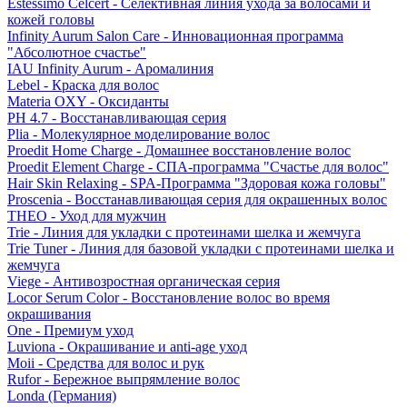
Estessimo Celcert - Селективная линия ухода за волосами и
кожей головы
Infinity Aurum Salon Care - Инновационная программа
"Абсолютное счастье"
IAU Infinity Aurum - Аромалиния
Lebel - Краска для волос
Materia OXY - Оксиданты
PH 4.7 - Восстанавливающая серия
Plia - Молекулярное моделирование волос
Proedit Home Charge - Домашнее восстановление волос
Proedit Element Charge - СПА-программа "Счастье для волос"
Hair Skin Relaxing - SPA-Программа "Здоровая кожа головы"
Proscenia - Восстанавливающая серия для окрашенных волос
THEO - Уход для мужчин
Trie - Линия для укладки с протеинами шелка и жемчуга
Trie Tuner - Линия для базовой укладки с протеинами шелка и
жемчуга
Viege - Антивозростная органическая серия
Locor Serum Color - Восстановление волос во время
окрашивания
One - Премиум уход
Luviona - Окрашивание и anti-age уход
Moii - Средства для волос и рук
Rufor - Бережное выпрямление волос
Londa (Германия)