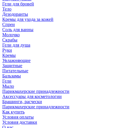
Гели для бровей
Тело
Дезодоранты
Кремы для ухода за кожей
Спреи
Соль для ванны
Молочко
Скрабы
Гели для душа
Руки
Кремы
Увлажняющие
Защитные
Питательные
Бальзамы
Гели
Мыло
Парикмахерские принадлежности
Аксессуары для косметологии
Брашинги, расчески
Парикмахерские принадлежности
Как купить
Условия оплаты
Условия доставки
О нас