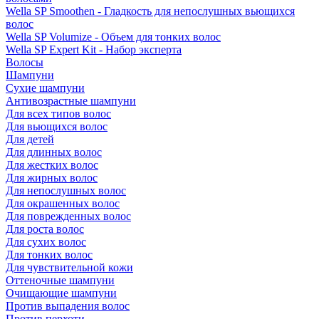
Wella SP Smoothen - Гладкость для непослушных вьющихся
волос
Wella SP Volumize - Объем для тонких волос
Wella SP Expert Kit - Набор эксперта
Волосы
Шампуни
Сухие шампуни
Антивозрастные шампуни
Для всех типов волос
Для вьющихся волос
Для детей
Для длинных волос
Для жестких волос
Для жирных волос
Для непослушных волос
Для окрашенных волос
Для поврежденных волос
Для роста волос
Для сухих волос
Для тонких волос
Для чувствительной кожи
Оттеночные шампуни
Очищающие шампуни
Против выпадения волос
Против перхоти