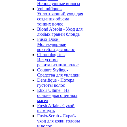
Непослушные волосы
Volumifique -
Уплотняющий уход для
создания объема
тонких волос
Blond Absolu - Уход для
любых граней блонда
Fusio-Dose -
Молекулярные
коктейли для волос
Chronologiste -
Искусство
ревитализации волос
Couture Styling -
Средства для укладки
Densifique - Потеря
густоты волос
Elixir Ultime - На
основе драгоценных
масел
Fresh Affair - Сухой
шампунь
Fusio-Scrub - Скраб-
уход для кожи головы
и волос