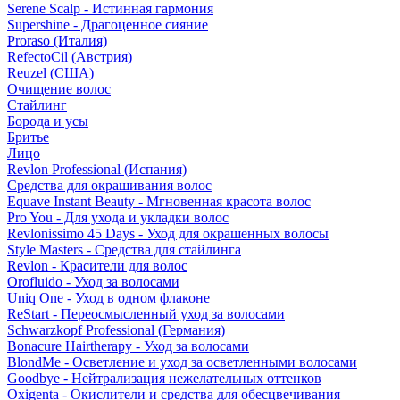
Serene Scalp - Истинная гармония
Supershine - Драгоценное сияние
Proraso (Италия)
RefectoCil (Австрия)
Reuzel (США)
Очищение волос
Стайлинг
Борода и усы
Бритье
Лицо
Revlon Professional (Испания)
Средства для окрашивания волос
Equave Instant Beauty - Мгновенная красота волос
Pro You - Для ухода и укладки волос
Revlonissimo 45 Days - Уход для окрашенных волосы
Style Masters - Средства для стайлинга
Revlon - Красители для волос
Orofluido - Уход за волосами
Uniq One - Уход в одном флаконе
ReStart - Переосмысленный уход за волосами
Schwarzkopf Professional (Германия)
Bonacure Hairtherapy - Уход за волосами
BlondMe - Осветление и уход за осветленными волосами
Goodbye - Нейтрализация нежелательных оттенков
Oxigenta - Окислители и средства для обесцвечивания