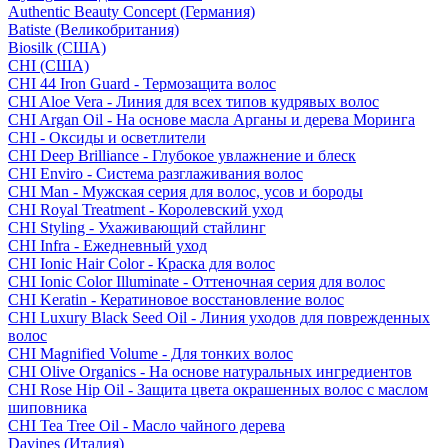
Authentic Beauty Concept (Германия)
Batiste (Великобритания)
Biosilk (США)
CHI (США)
CHI 44 Iron Guard - Термозащита волос
CHI Aloe Vera - Линия для всех типов кудрявых волос
CHI Argan Oil - На основе масла Арганы и дерева Моринга
CHI - Оксиды и осветлители
CHI Deep Brilliance - Глубокое увлажнение и блеск
CHI Enviro - Система разглаживания волос
CHI Man - Мужская серия для волос, усов и бороды
CHI Royal Treatment - Королевский уход
CHI Styling - Ухаживающий стайлинг
CHI Infra - Ежедневный уход
CHI Ionic Hair Color - Краска для волос
CHI Ionic Color Illuminate - Оттеночная серия для волос
CHI Keratin - Кератиновое восстановление волос
CHI Luxury Black Seed Oil - Линия уходов для поврежденных
волос
CHI Magnified Volume - Для тонких волос
CHI Olive Organics - На основе натуральных ингредиентов
CHI Rose Hip Oil - Защита цвета окрашенных волос с маслом
шиповника
CHI Tea Tree Oil - Масло чайного дерева
Davines (Италия)