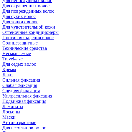
Для непослушных волос
Для окрашенных волос
Для поврежденных волос
Для сухих волос
Для тонких волос
Для чувствительной кожи
Оттеночные кондиционеры
Против выпадения волос
Солнцезащитные
Технические средства
Несмываемые
Travel-size
Для седых волос
Кремы
Лаки
Сильная фиксация
Слабая фиксация
Средняя фиксация
Ультрасильная фиксация
Подвижная фиксация
Ламинаты
Лосьоны
Маски
Антивозрастные
Для всех типов волос