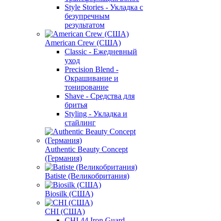
Style Stories - Укладка с
безупречным
результатом
American Crew (США)
Classic - Ежедневный
уход
Precision Blend -
Окрашивание и
тонирование
Shave - Средства для
бритья
Styling - Укладка и
стайлинг
Authentic Beauty Concept
(Германия)
Batiste (Великобритания)
Biosilk (США)
CHI (США)
CHI 44 Iron Guard -