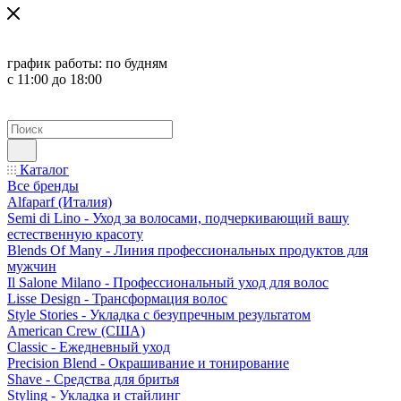
график работы:
по будням
с 11:00 до 18:00
Каталог
Все бренды
Alfaparf (Италия)
Semi di Lino - Уход за волосами, подчеркивающий вашу
естественную красоту
Blends Of Many - Линия профессиональных продуктов для
мужчин
Il Salone Milano - Профессиональный уход для волос
Lisse Design - Трансформация волос
Style Stories - Укладка с безупречным результатом
American Crew (США)
Classic - Ежедневный уход
Precision Blend - Окрашивание и тонирование
Shave - Средства для бритья
Styling - Укладка и стайлинг