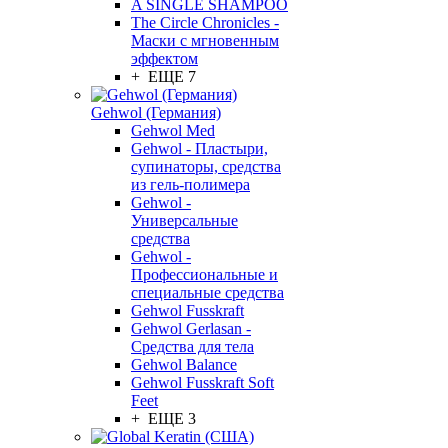
A SINGLE SHAMPOO
The Circle Chronicles -
Маски с мгновенным
эффектом
+ ЕЩЕ 7
Gehwol (Германия)
Gehwol Med
Gehwol - Пластыри,
супинаторы, средства
из гель-полимера
Gehwol -
Универсальные
средства
Gehwol -
Профессиональные и
специальные средства
Gehwol Fusskraft
Gehwol Gerlasan -
Средства для тела
Gehwol Balance
Gehwol Fusskraft Soft
Feet
+ ЕЩЕ 3