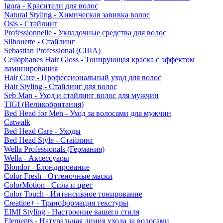
Igora - Красители для волос
Natural Styling - Химическая завивка волос
Osis - Стайлинг
Professionnelle - Укладочные средства для волос
Silhouette - Стайлинг
Sebastian Professional (США)
Cellophanes Hair Gloss - Тонирующая краска с эффектом
ламинирования
Hair Care - Профессиональный уход для волос
Hair Styling - Стайлинг для волос
Seb Man - Уход и стайлинг волос для мужчин
TIGI (Великобритания)
Bed Head for Men - Уход за волосами для мужчин
Catwalk
Bed Head Care - Уходы
Bed Head Style - Стайлинг
Wella Professionals (Германия)
Wella - Аксессуары
Blondor - Блондирование
Color Fresh - Оттеночные маски
ColorMotion - Сила и цвет
Color Touch - Интенсивное тонирование
Creatine+ - Трансформация текстуры
EIMI Styling - Настроение вашего стиля
Elements - Натуральная линия ухода за волосами