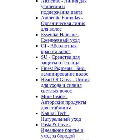
Alchemic - Линия для
усиления и
поддержания цвета
Authentic Formulas -
Органическая линия
для волос
Essential Haircare -
Eжедневный уход
OI - Абсолютная
красота волос
SU - Средства для
защиты от солнца
Finest Pigments - Био-
ламинирование волос
Heart Of Glass – Линия
для ухода и сияния
светлых волос
More Inside -
Авторские продукты
для стайлинга
Natural Tech -
Натуральный уход
Pasta & Love -
Идеальное бритье и
уход за бородой