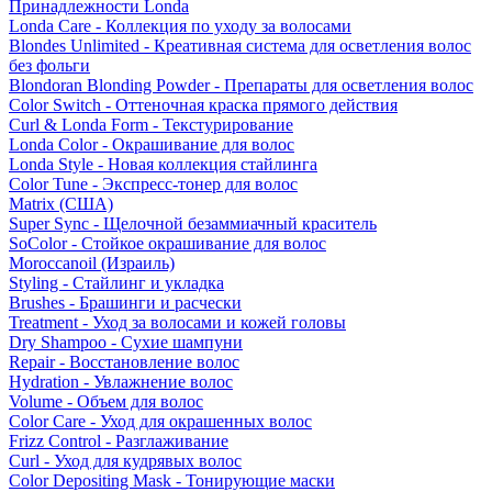
Принадлежности Londa
Londa Care - Коллекция по уходу за волосами
Blondes Unlimited - Креативная система для осветления волос
без фольги
Blondoran Blonding Powder - Препараты для осветления волос
Color Switch - Оттеночная краска прямого действия
Curl & Londa Form - Текстурирование
Londa Color - Окрашивание для волос
Londa Style - Новая коллекция стайлинга
Color Tune - Экспресс-тонер для волос
Matrix (США)
Super Sync - Щелочной безаммиачный краситель
SoColor - Стойкое окрашивание для волос
Moroccanoil (Израиль)
Styling - Стайлинг и укладка
Brushes - Брашинги и расчески
Treatment - Уход за волосами и кожей головы
Dry Shampoo - Сухие шампуни
Repair - Восстановление волос
Hydration - Увлажнение волос
Volume - Объем для волос
Color Care - Уход для окрашенных волос
Frizz Control - Разглаживание
Curl - Уход для кудрявых волос
Color Depositing Mask - Тонирующие маски