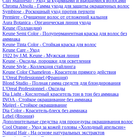
Curl Manifesto - Уход за кудрявыми и вьющимися волосами
Chroma Absolu - Гамма ухода для защиты окрашенных волос
Symbiose - Роскошный уход против перхоти
Premiere - Очищение волос от отложений кальция
Aura Botanica - Органическая линия ухода
Keune (Голландия)
Keune Semi Color - Полуперманентная краска для волос без
аммиака
Keune Tinta Color - Стойкая краска для волос
Keune Care - Уход
1922 by J.M. Keune - Мужская линия
Keune - Оксиды, порошки для осветления
Keune Style - Коллекция стайлинга
Keune Color Chameleon - Красители прямого действия
L'Oreal Professionnel (Франция)
Blond Studio - Полная гамма средств для блондирования
L'Oreal Professionnel - Оксиды
Dia Light - Кислотный краситель тон в тон без аммиака
INOA - Стойкое окрашивание без аммиака
Majirel - Стойкое окрашивание
Dia Color - Краситель-блеск без аммиака
Lebel (Япония)
Дополнительные средства для процедуры окрашивания волос
Cool Orange - Уход за кожей головы «Холодный апельсин»
Natural Hair - На основе натуральных экстрактов