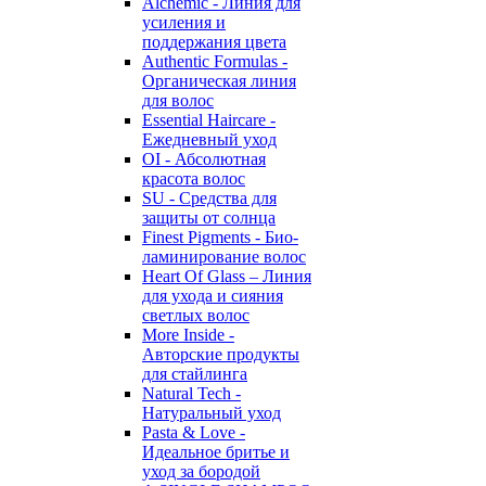
Alchemic - Линия для
усиления и
поддержания цвета
Authentic Formulas -
Органическая линия
для волос
Essential Haircare -
Eжедневный уход
OI - Абсолютная
красота волос
SU - Средства для
защиты от солнца
Finest Pigments - Био-
ламинирование волос
Heart Of Glass – Линия
для ухода и сияния
светлых волос
More Inside -
Авторские продукты
для стайлинга
Natural Tech -
Натуральный уход
Pasta & Love -
Идеальное бритье и
уход за бородой