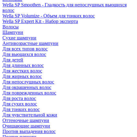
Wella SP Smoothen - Гладкость для непослушных вьющихся
волос
Wella SP Volumize - Объем для тонких волос
Wella SP Expert Kit - Набор эксперта
Волосы
Шампуни
Сухие шампуни
Антивозрастные шампуни
Для всех типов волос
Для вьющихся волос
Для детей
Для длинных волос
Для жестких волос
Для жирных волос
Для непослушных волос
Для окрашенных волос
Для поврежденных волос
Для роста волос
Для сухих волос
Для тонких волос
Для чувствительной кожи
Оттеночные шампуни
Очищающие шампуни
Против выпадения волос
Против перхоти