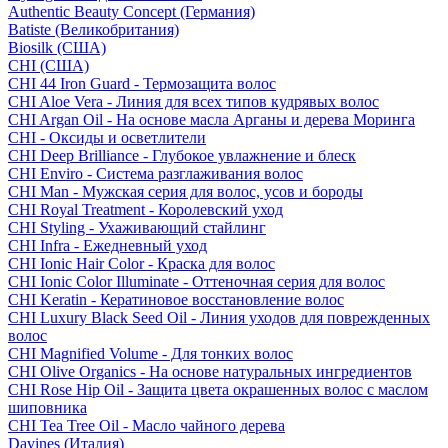
Authentic Beauty Concept (Германия)
Batiste (Великобритания)
Biosilk (США)
CHI (США)
CHI 44 Iron Guard - Термозащита волос
CHI Aloe Vera - Линия для всех типов кудрявых волос
CHI Argan Oil - На основе масла Арганы и дерева Моринга
CHI - Оксиды и осветлители
CHI Deep Brilliance - Глубокое увлажнение и блеск
CHI Enviro - Система разглаживания волос
CHI Man - Мужская серия для волос, усов и бороды
CHI Royal Treatment - Королевский уход
CHI Styling - Ухаживающий стайлинг
CHI Infra - Ежедневный уход
CHI Ionic Hair Color - Краска для волос
CHI Ionic Color Illuminate - Оттеночная серия для волос
CHI Keratin - Кератиновое восстановление волос
CHI Luxury Black Seed Oil - Линия уходов для поврежденных
волос
CHI Magnified Volume - Для тонких волос
CHI Olive Organics - На основе натуральных ингредиентов
CHI Rose Hip Oil - Защита цвета окрашенных волос с маслом
шиповника
CHI Tea Tree Oil - Масло чайного дерева
Davines (Италия)