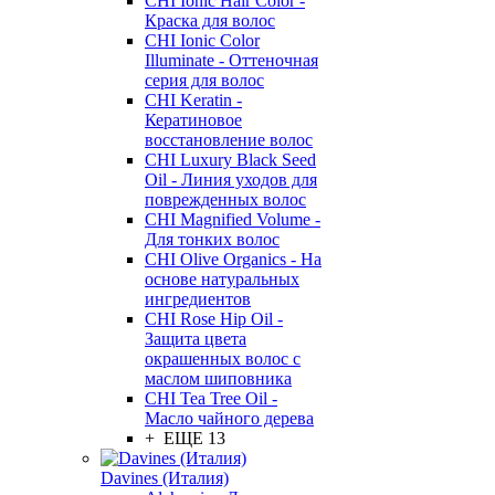
CHI Ionic Hair Color -
Краска для волос
CHI Ionic Color
Illuminate - Оттеночная
серия для волос
CHI Keratin -
Кератиновое
восстановление волос
CHI Luxury Black Seed
Oil - Линия уходов для
поврежденных волос
CHI Magnified Volume -
Для тонких волос
CHI Olive Organics - На
основе натуральных
ингредиентов
CHI Rose Hip Oil -
Защита цвета
окрашенных волос с
маслом шиповника
CHI Tea Tree Oil -
Масло чайного дерева
+ ЕЩЕ 13
Davines (Италия)