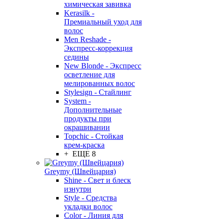
химическая завивка
Kerasilk -
Премиальный уход для
волос
Men Reshade -
Экспресс-коррекция
седины
New Blonde - Экспресс
осветление для
мелированных волос
Stylesign - Стайлинг
System -
Дополнительные
продукты при
окрашивании
Topchic - Стойкая
крем-краска
+ ЕЩЕ 8
Greymy (Швейцария)
Shine - Свет и блеск
изнутри
Style - Средства
укладки волос
Color - Линия для