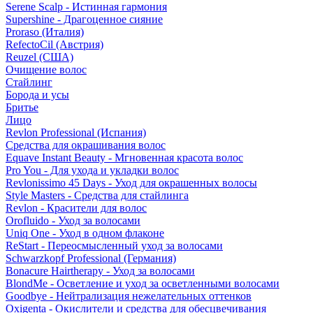
Serene Scalp - Истинная гармония
Supershine - Драгоценное сияние
Proraso (Италия)
RefectoCil (Австрия)
Reuzel (США)
Очищение волос
Стайлинг
Борода и усы
Бритье
Лицо
Revlon Professional (Испания)
Средства для окрашивания волос
Equave Instant Beauty - Мгновенная красота волос
Pro You - Для ухода и укладки волос
Revlonissimo 45 Days - Уход для окрашенных волосы
Style Masters - Средства для стайлинга
Revlon - Красители для волос
Orofluido - Уход за волосами
Uniq One - Уход в одном флаконе
ReStart - Переосмысленный уход за волосами
Schwarzkopf Professional (Германия)
Bonacure Hairtherapy - Уход за волосами
BlondMe - Осветление и уход за осветленными волосами
Goodbye - Нейтрализация нежелательных оттенков
Oxigenta - Окислители и средства для обесцвечивания