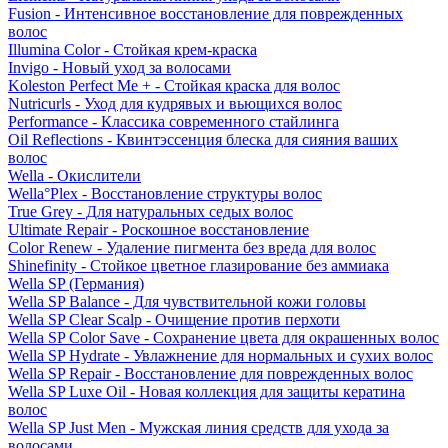
Fusion - Интенсивное восстановление для поврежденных
волос
Illumina Color - Стойкая крем-краска
Invigo - Новый уход за волосами
Koleston Perfect Me + - Стойкая краска для волос
Nutricurls - Уход для кудрявых и вьющихся волос
Performance - Классика современного стайлинга
Oil Reflections - Квинтэссенция блеска для сияния ваших
волос
Wella - Окислители
Wella°Plex - Восстановление структуры волос
True Grey - Для натуральных седых волос
Ultimate Repair - Роскошное восстановление
Color Renew - Удаление пигмента без вреда для волос
Shinefinity - Стойкое цветное глазирование без аммиака
Wella SP (Германия)
Wella SP Balance - Для чувствительной кожи головы
Wella SP Clear Scalp - Очищение против перхоти
Wella SP Color Save - Сохранение цвета для окрашенных волос
Wella SP Hydrate - Увлажнение для нормальных и сухих волос
Wella SP Repair - Восстановление для поврежденных волос
Wella SP Luxe Oil - Новая коллекция для защиты кератина
волос
Wella SP Just Men - Мужская линия средств для ухода за
волосами