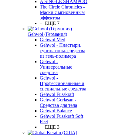
A SINGLE SHAMPOO
The Circle Chronicles -
Маски с мгновенным
эффектом
+ ЕЩЕ 7
Gehwol (Германия)
Gehwol Med
Gehwol - Пластыри,
супинаторы, средства
из гель-полимера
Gehwol -
Универсальные
средства
Gehwol -
Профессиональные и
специальные средства
Gehwol Fusskraft
Gehwol Gerlasan -
Средства для тела
Gehwol Balance
Gehwol Fusskraft Soft
Feet
+ ЕЩЕ 3