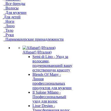
Все бренды
Волосы
Для мужчин
Для детей
Ноги
Лицо
Тело
Руки
Парикмахерские принадлежности
Alfaparf (Италия)
Semi di Lino - Уход за
волосами,
подчеркивающий вашу
естественную красоту
Blends Of Many -
Линия
профессиональных
продуктов для мужчин
Il Salone Milano -
Профессиональный
уход для волос
Lisse Design -
Трансформация волос