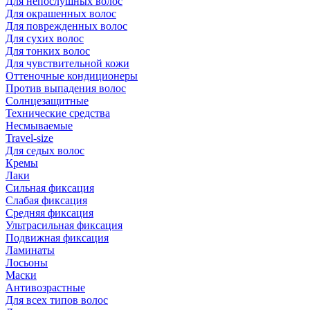
Для непослушных волос
Для окрашенных волос
Для поврежденных волос
Для сухих волос
Для тонких волос
Для чувствительной кожи
Оттеночные кондиционеры
Против выпадения волос
Солнцезащитные
Технические средства
Несмываемые
Travel-size
Для седых волос
Кремы
Лаки
Сильная фиксация
Слабая фиксация
Средняя фиксация
Ультрасильная фиксация
Подвижная фиксация
Ламинаты
Лосьоны
Маски
Антивозрастные
Для всех типов волос