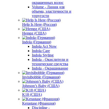
окрашенных волос
Volume - Линия для
объема, эластичности и
упругости
Help Is Here (Россия)
Hempz (США)
Indola (Германия)
Indola Act Now
Indola Care
Indola Styling
Indola - Окислители и
технические средства
Indola - Окрашивание
Invisibobble (Германия)
Johnson’s Baby (США)
K18 (США)
Kerastase (Франция)
Discipline -