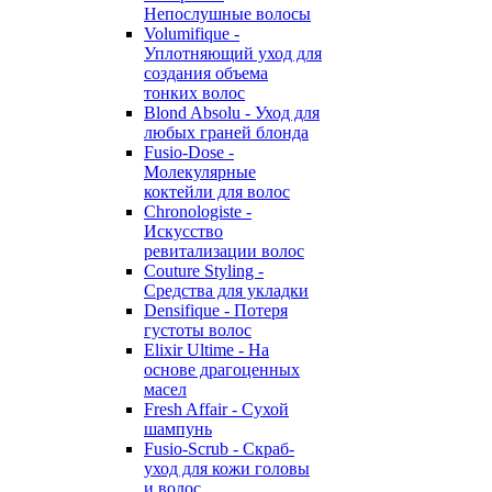
Непослушные волосы
Volumifique -
Уплотняющий уход для
создания объема
тонких волос
Blond Absolu - Уход для
любых граней блонда
Fusio-Dose -
Молекулярные
коктейли для волос
Chronologiste -
Искусство
ревитализации волос
Couture Styling -
Средства для укладки
Densifique - Потеря
густоты волос
Elixir Ultime - На
основе драгоценных
масел
Fresh Affair - Сухой
шампунь
Fusio-Scrub - Скраб-
уход для кожи головы
и волос