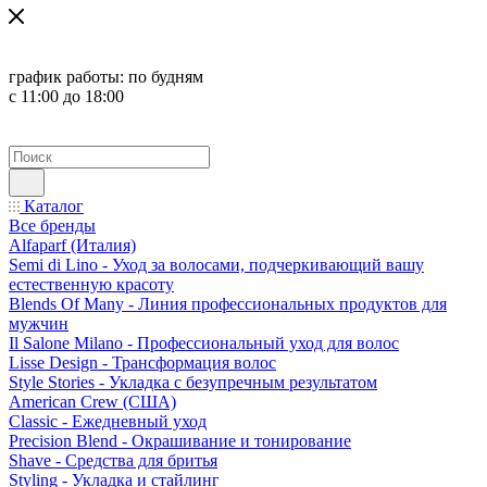
график работы:
по будням
с 11:00 до 18:00
Каталог
Все бренды
Alfaparf (Италия)
Semi di Lino - Уход за волосами, подчеркивающий вашу
естественную красоту
Blends Of Many - Линия профессиональных продуктов для
мужчин
Il Salone Milano - Профессиональный уход для волос
Lisse Design - Трансформация волос
Style Stories - Укладка с безупречным результатом
American Crew (США)
Classic - Ежедневный уход
Precision Blend - Окрашивание и тонирование
Shave - Средства для бритья
Styling - Укладка и стайлинг