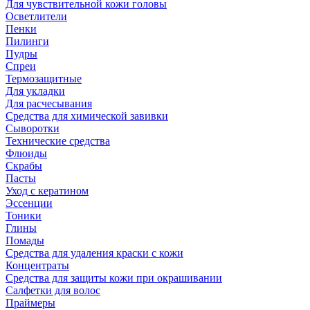
Для чувствительной кожи головы
Осветлители
Пенки
Пилинги
Пудры
Спреи
Термозащитные
Для укладки
Для расчесывания
Средства для химической завивки
Сыворотки
Технические средства
Флюиды
Скрабы
Пасты
Уход с кератином
Эссенции
Тоники
Глины
Помады
Средства для удаления краски с кожи
Концентраты
Средства для защиты кожи при окрашивании
Салфетки для волос
Праймеры