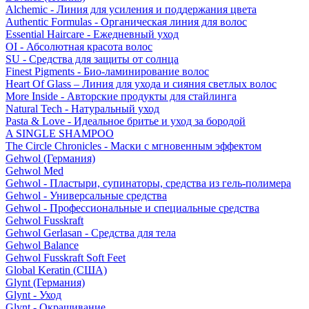
Alchemic - Линия для усиления и поддержания цвета
Authentic Formulas - Органическая линия для волос
Essential Haircare - Eжедневный уход
OI - Абсолютная красота волос
SU - Средства для защиты от солнца
Finest Pigments - Био-ламинирование волос
Heart Of Glass – Линия для ухода и сияния светлых волос
More Inside - Авторские продукты для стайлинга
Natural Tech - Натуральный уход
Pasta & Love - Идеальное бритье и уход за бородой
A SINGLE SHAMPOO
The Circle Chronicles - Маски с мгновенным эффектом
Gehwol (Германия)
Gehwol Med
Gehwol - Пластыри, супинаторы, средства из гель-полимера
Gehwol - Универсальные средства
Gehwol - Профессиональные и специальные средства
Gehwol Fusskraft
Gehwol Gerlasan - Средства для тела
Gehwol Balance
Gehwol Fusskraft Soft Feet
Global Keratin (США)
Glynt (Германия)
Glynt - Уход
Glynt - Окрашивание