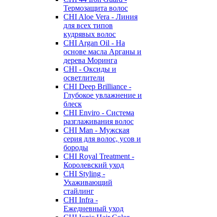
Термозащита волос
CHI Aloe Vera - Линия
для всех типов
кудрявых волос
CHI Argan Oil - На
основе масла Арганы и
дерева Моринга
CHI - Оксиды и
осветлители
CHI Deep Brilliance -
Глубокое увлажнение и
блеск
CHI Enviro - Система
разглаживания волос
CHI Man - Мужская
серия для волос, усов и
бороды
CHI Royal Treatment -
Королевский уход
CHI Styling -
Ухаживающий
стайлинг
CHI Infra -
Ежедневный уход