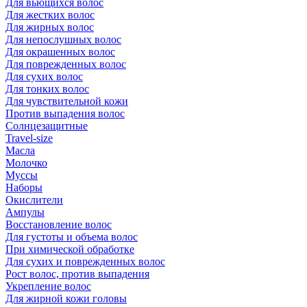
Для вьющихся волос
Для жестких волос
Для жирных волос
Для непослушных волос
Для окрашенных волос
Для поврежденных волос
Для сухих волос
Для тонких волос
Для чувствительной кожи
Против выпадения волос
Солнцезащитные
Travel-size
Масла
Молочко
Муссы
Наборы
Окислители
Ампулы
Восстановление волос
Для густоты и объема волос
При химической обработке
Для сухих и поврежденных волос
Рост волос, против выпадения
Укрепление волос
Для жирной кожи головы