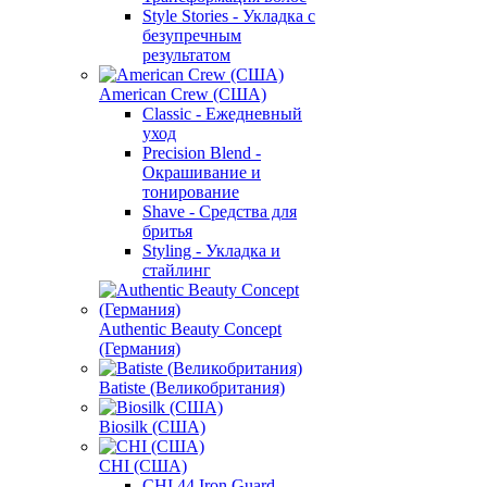
Style Stories - Укладка с
безупречным
результатом
American Crew (США)
Classic - Ежедневный
уход
Precision Blend -
Окрашивание и
тонирование
Shave - Средства для
бритья
Styling - Укладка и
стайлинг
Authentic Beauty Concept
(Германия)
Batiste (Великобритания)
Biosilk (США)
CHI (США)
CHI 44 Iron Guard -