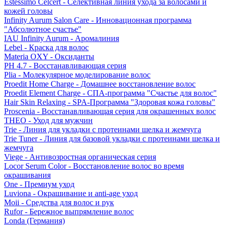
Estessimo Celcert - Селективная линия ухода за волосами и
кожей головы
Infinity Aurum Salon Care - Инновационная программа
"Абсолютное счастье"
IAU Infinity Aurum - Аромалиния
Lebel - Краска для волос
Materia OXY - Оксиданты
PH 4.7 - Восстанавливающая серия
Plia - Молекулярное моделирование волос
Proedit Home Charge - Домашнее восстановление волос
Proedit Element Charge - СПА-программа "Счастье для волос"
Hair Skin Relaxing - SPA-Программа "Здоровая кожа головы"
Proscenia - Восстанавливающая серия для окрашенных волос
THEO - Уход для мужчин
Trie - Линия для укладки с протеинами шелка и жемчуга
Trie Tuner - Линия для базовой укладки с протеинами шелка и
жемчуга
Viege - Антивозростная органическая серия
Locor Serum Color - Восстановление волос во время
окрашивания
One - Премиум уход
Luviona - Окрашивание и anti-age уход
Moii - Средства для волос и рук
Rufor - Бережное выпрямление волос
Londa (Германия)