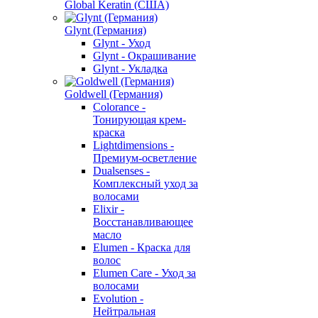
Global Keratin (США)
Glynt (Германия)
Glynt - Уход
Glynt - Окрашивание
Glynt - Укладка
Goldwell (Германия)
Colorance -
Тонирующая крем-
краска
Lightdimensions -
Премиум-осветление
Dualsenses -
Комплексный уход за
волосами
Elixir -
Восстанавливающее
масло
Elumen - Краска для
волос
Elumen Care - Уход за
волосами
Evolution -
Нейтральная