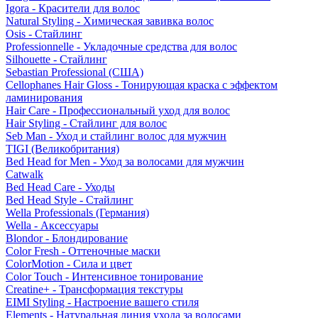
Igora - Красители для волос
Natural Styling - Химическая завивка волос
Osis - Стайлинг
Professionnelle - Укладочные средства для волос
Silhouette - Стайлинг
Sebastian Professional (США)
Cellophanes Hair Gloss - Тонирующая краска с эффектом
ламинирования
Hair Care - Профессиональный уход для волос
Hair Styling - Стайлинг для волос
Seb Man - Уход и стайлинг волос для мужчин
TIGI (Великобритания)
Bed Head for Men - Уход за волосами для мужчин
Catwalk
Bed Head Care - Уходы
Bed Head Style - Стайлинг
Wella Professionals (Германия)
Wella - Аксессуары
Blondor - Блондирование
Color Fresh - Оттеночные маски
ColorMotion - Сила и цвет
Color Touch - Интенсивное тонирование
Creatine+ - Трансформация текстуры
EIMI Styling - Настроение вашего стиля
Elements - Натуральная линия ухода за волосами