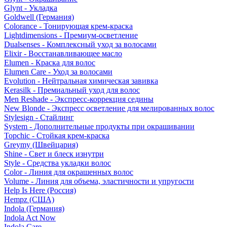
Glynt - Укладка
Goldwell (Германия)
Colorance - Тонирующая крем-краска
Lightdimensions - Премиум-осветление
Dualsenses - Комплексный уход за волосами
Elixir - Восстанавливающее масло
Elumen - Краска для волос
Elumen Care - Уход за волосами
Evolution - Нейтральная химическая завивка
Kerasilk - Премиальный уход для волос
Men Reshade - Экспресс-коррекция седины
New Blonde - Экспресс осветление для мелированных волос
Stylesign - Стайлинг
System - Дополнительные продукты при окрашивании
Topchic - Стойкая крем-краска
Greymy (Швейцария)
Shine - Свет и блеск изнутри
Style - Средства укладки волос
Color - Линия для окрашенных волос
Volume - Линия для объема, эластичности и упругости
Help Is Here (Россия)
Hempz (США)
Indola (Германия)
Indola Act Now
Indola Care