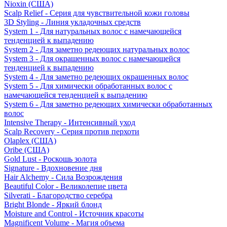
Nioxin (США)
Scalp Relief - Серия для чувствительной кожи головы
3D Styling - Линия укладочных средств
System 1 - Для натуральных волос с намечающейся
тенденцией к выпадению
System 2 - Для заметно редеющих натуральных волос
System 3 - Для окрашенных волос с намечающейся
тенденцией к выпадению
System 4 - Для заметно редеющих окрашенных волос
System 5 - Для химически обработанных волос с
намечающейся тенденцией к выпадению
System 6 - Для заметно редеющих химически обработанных
волос
Intensive Therapy - Интенсивный уход
Scalp Recovery - Серия против перхоти
Olaplex (США)
Oribe (США)
Gold Lust - Роскошь золота
Signature - Вдохновение дня
Hair Alchemy - Сила Возрождения
Beautiful Color - Великолепие цвета
Silverati - Благородство серебра
Bright Blonde - Яркий блонд
Moisture and Control - Источник красоты
Magnificent Volume - Магия объема