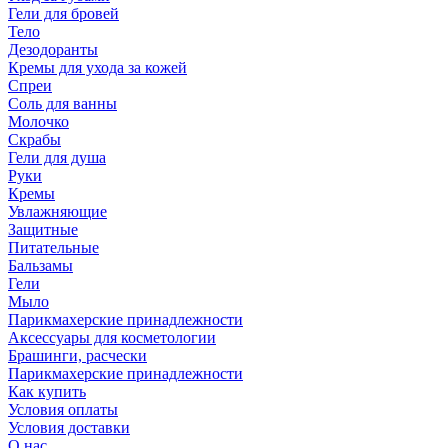
Гели для бровей
Тело
Дезодоранты
Кремы для ухода за кожей
Спреи
Соль для ванны
Молочко
Скрабы
Гели для душа
Руки
Кремы
Увлажняющие
Защитные
Питательные
Бальзамы
Гели
Мыло
Парикмахерские принадлежности
Аксессуары для косметологии
Брашинги, расчески
Парикмахерские принадлежности
Как купить
Условия оплаты
Условия доставки
О нас