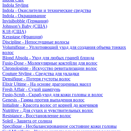
Indola Styling
Indola - Окислители и технические средства
Indola - Окрашивание
Invisibobble (Германия)
Johnson’s Baby (США)
K18 (США)
Kerastase (Франция)
Discipline - Непослушные волосы
Volumifique - Уплотняющий уход для создания объема тонких
волос
Blond Absolu - Уход для любых граней блонда
Fusio-Dose - Молекулярные коктейли для волос
Chronologiste - Искусство ревитализации волос
Couture Styling - Средства для укладки
Densifique - Потеря густоты волос
Elixir Ultime - На основе драгоценных масел
Fresh Affair - Сухой шампунь
Fusio-Scrub - Скраб-уход для кожи головы и волос
Genesis - Гамма против выпадения волос
Initialiste - Красота волос от корней до кончиков
Nutritive - Для сухих и чувствительных волос
Resistance - Восстановление волос
Soleil - Защита от солнца
Specifique - Несбалансированное состояние кожи головы