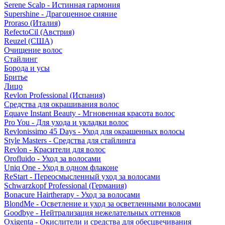
Serene Scalp - Истинная гармония
Supershine - Драгоценное сияние
Proraso (Италия)
RefectoCil (Австрия)
Reuzel (США)
Очищение волос
Стайлинг
Борода и усы
Бритье
Лицо
Revlon Professional (Испания)
Средства для окрашивания волос
Equave Instant Beauty - Мгновенная красота волос
Pro You - Для ухода и укладки волос
Revlonissimo 45 Days - Уход для окрашенных волосы
Style Masters - Средства для стайлинга
Revlon - Красители для волос
Orofluido - Уход за волосами
Uniq One - Уход в одном флаконе
ReStart - Переосмысленный уход за волосами
Schwarzkopf Professional (Германия)
Bonacure Hairtherapy - Уход за волосами
BlondMe - Осветление и уход за осветленными волосами
Goodbye - Нейтрализация нежелательных оттенков
Oxigenta - Окислители и средства для обесцвечивания