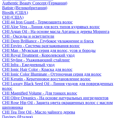
Authentic Beauty Concept (Германия)
Batiste (Великобритания)
Biosilk (США)
CHI (США)
CHI 44 Iron Guard - Термозащита волос
CHI Aloe Vera - Линия для всех типов кудрявых волос
CHI Argan Oil - На основе масла Арганы и дерева Моринга
CHI - Оксиды и осветлители
CHI Deep Brilliance - Глубокое увлажнение и блеск
CHI Enviro - Система разглаживания волос
CHI Man - Мужская серия для волос, усов и бороды
CHI Royal Treatment - Королевский уход
CHI Styling - Ухаживающий стайлинг
CHI Infra - Ежедневный уход
CHI Ionic Hair Color - Краска для волос
CHI Ionic Color Illuminate - Оттеночная серия для волос
CHI Keratin - Кератиновое восстановление волос
CHI Luxury Black Seed Oil - Линия уходов для поврежденных
волос
CHI Magnified Volume - Для тонких волос
CHI Olive Organics - На основе натуральных ингредиентов
CHI Rose Hip Oil - Защита цвета окрашенных волос с маслом
шиповника
CHI Tea Tree Oil - Масло чайного дерева
Davines (Италия)