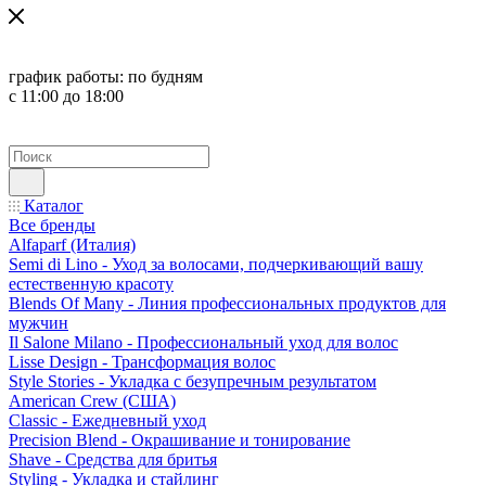
график работы:
по будням
с 11:00 до 18:00
Каталог
Все бренды
Alfaparf (Италия)
Semi di Lino - Уход за волосами, подчеркивающий вашу
естественную красоту
Blends Of Many - Линия профессиональных продуктов для
мужчин
Il Salone Milano - Профессиональный уход для волос
Lisse Design - Трансформация волос
Style Stories - Укладка с безупречным результатом
American Crew (США)
Classic - Ежедневный уход
Precision Blend - Окрашивание и тонирование
Shave - Средства для бритья
Styling - Укладка и стайлинг