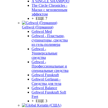
A SINGLE SHAMPOO
The Circle Chronicles -
Маски с мгновенным
эффектом
+ ЕЩЕ 7
Gehwol (Германия)
Gehwol Med
Gehwol - Пластыри,
супинаторы, средства
из гель-полимера
Gehwol -
Универсальные
средства
Gehwol -
Профессиональные и
специальные средства
Gehwol Fusskraft
Gehwol Gerlasan -
Средства для тела
Gehwol Balance
Gehwol Fusskraft Soft
Feet
+ ЕЩЕ 3