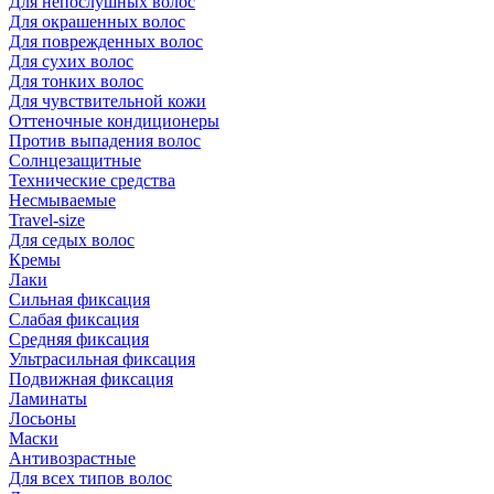
Для непослушных волос
Для окрашенных волос
Для поврежденных волос
Для сухих волос
Для тонких волос
Для чувствительной кожи
Оттеночные кондиционеры
Против выпадения волос
Солнцезащитные
Технические средства
Несмываемые
Travel-size
Для седых волос
Кремы
Лаки
Сильная фиксация
Слабая фиксация
Средняя фиксация
Ультрасильная фиксация
Подвижная фиксация
Ламинаты
Лосьоны
Маски
Антивозрастные
Для всех типов волос