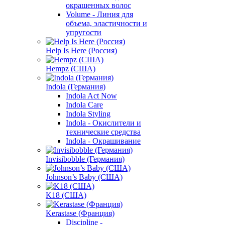
окрашенных волос
Volume - Линия для
объема, эластичности и
упругости
Help Is Here (Россия)
Hempz (США)
Indola (Германия)
Indola Act Now
Indola Care
Indola Styling
Indola - Окислители и
технические средства
Indola - Окрашивание
Invisibobble (Германия)
Johnson’s Baby (США)
K18 (США)
Kerastase (Франция)
Discipline -