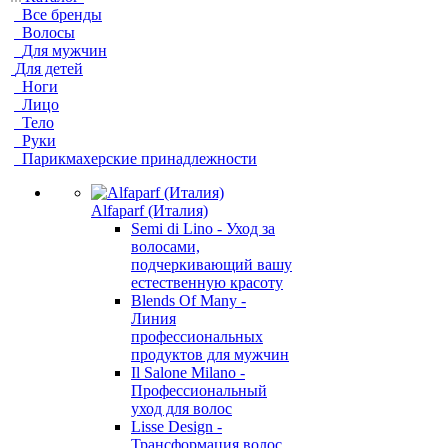
Все бренды
Волосы
Для мужчин
Для детей
Ноги
Лицо
Тело
Руки
Парикмахерские принадлежности
Alfaparf (Италия)
Semi di Lino - Уход за
волосами,
подчеркивающий вашу
естественную красоту
Blends Of Many -
Линия
профессиональных
продуктов для мужчин
Il Salone Milano -
Профессиональный
уход для волос
Lisse Design -
Трансформация волос