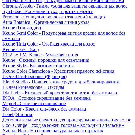
Curl Manifesto - Уход за кудрявыми и вьющимися волосами
Chroma Absolu - Гамма ухода для защиты окрашенных волос
Symbiose - Роскошный уход против перхоти
Premiere - Очищение волос от отложений кальция
Aura Botanica - Органическая линия ухода
Keune (Голландия)
Keune Semi Color - Полуперманентная краска для волос без
аммиака
Keune Tinta Color - Стойкая краска для волос
Keune Care - Уход
1922 by J.M. Keune - Мужская линия
Keune - Оксиды, порошки для осветления
Keune Style - Коллекция стайлинга
Keune Color Chameleon - Красители прямого действия
L'Oreal Professionnel (Франция)
Blond Studio - Полная гамма средств для блондирования
L'Oreal Professionnel - Оксиды
Dia Light - Кислотный краситель тон в тон без аммиака
INOA - Стойкое окрашивание без аммиака
Majirel - Стойкое окрашивание
Dia Color - Краситель-блеск без аммиака
Lebel (Япония)
Дополнительные средства для процедуры окрашивания волос
Cool Orange - Уход за кожей головы «Холодный апельсин»
Natural Hair - На основе натуральных экстрактов