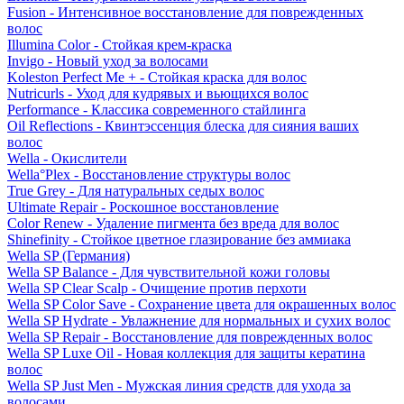
Fusion - Интенсивное восстановление для поврежденных
волос
Illumina Color - Стойкая крем-краска
Invigo - Новый уход за волосами
Koleston Perfect Me + - Стойкая краска для волос
Nutricurls - Уход для кудрявых и вьющихся волос
Performance - Классика современного стайлинга
Oil Reflections - Квинтэссенция блеска для сияния ваших
волос
Wella - Окислители
Wella°Plex - Восстановление структуры волос
True Grey - Для натуральных седых волос
Ultimate Repair - Роскошное восстановление
Color Renew - Удаление пигмента без вреда для волос
Shinefinity - Стойкое цветное глазирование без аммиака
Wella SP (Германия)
Wella SP Balance - Для чувствительной кожи головы
Wella SP Clear Scalp - Очищение против перхоти
Wella SP Color Save - Сохранение цвета для окрашенных волос
Wella SP Hydrate - Увлажнение для нормальных и сухих волос
Wella SP Repair - Восстановление для поврежденных волос
Wella SP Luxe Oil - Новая коллекция для защиты кератина
волос
Wella SP Just Men - Мужская линия средств для ухода за
волосами