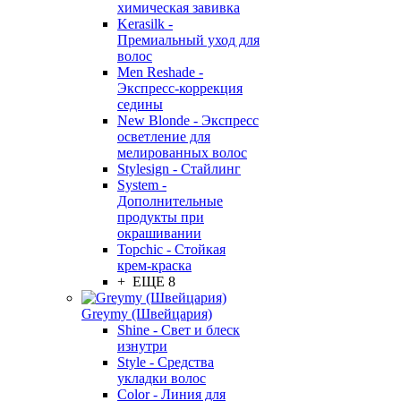
химическая завивка
Kerasilk -
Премиальный уход для
волос
Men Reshade -
Экспресс-коррекция
седины
New Blonde - Экспресс
осветление для
мелированных волос
Stylesign - Стайлинг
System -
Дополнительные
продукты при
окрашивании
Topchic - Стойкая
крем-краска
+ ЕЩЕ 8
Greymy (Швейцария)
Shine - Свет и блеск
изнутри
Style - Средства
укладки волос
Color - Линия для