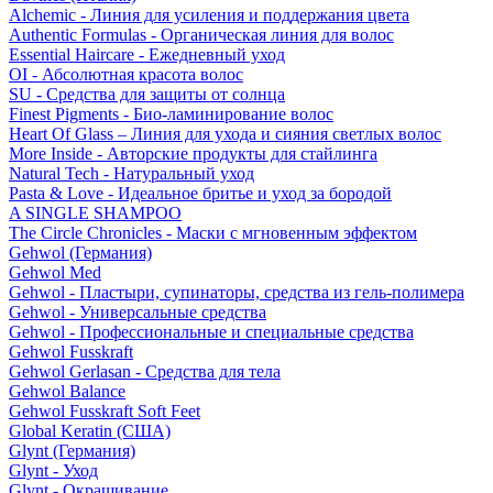
Alchemic - Линия для усиления и поддержания цвета
Authentic Formulas - Органическая линия для волос
Essential Haircare - Eжедневный уход
OI - Абсолютная красота волос
SU - Средства для защиты от солнца
Finest Pigments - Био-ламинирование волос
Heart Of Glass – Линия для ухода и сияния светлых волос
More Inside - Авторские продукты для стайлинга
Natural Tech - Натуральный уход
Pasta & Love - Идеальное бритье и уход за бородой
A SINGLE SHAMPOO
The Circle Chronicles - Маски с мгновенным эффектом
Gehwol (Германия)
Gehwol Med
Gehwol - Пластыри, супинаторы, средства из гель-полимера
Gehwol - Универсальные средства
Gehwol - Профессиональные и специальные средства
Gehwol Fusskraft
Gehwol Gerlasan - Средства для тела
Gehwol Balance
Gehwol Fusskraft Soft Feet
Global Keratin (США)
Glynt (Германия)
Glynt - Уход
Glynt - Окрашивание