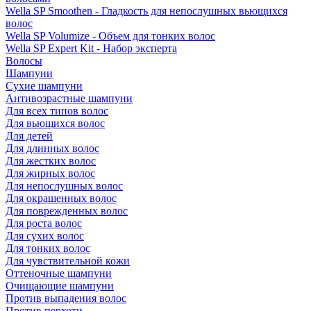
Wella SP Smoothen - Гладкость для непослушных вьющихся
волос
Wella SP Volumize - Объем для тонких волос
Wella SP Expert Kit - Набор эксперта
Волосы
Шампуни
Сухие шампуни
Антивозрастные шампуни
Для всех типов волос
Для вьющихся волос
Для детей
Для длинных волос
Для жестких волос
Для жирных волос
Для непослушных волос
Для окрашенных волос
Для поврежденных волос
Для роста волос
Для сухих волос
Для тонких волос
Для чувствительной кожи
Оттеночные шампуни
Очищающие шампуни
Против выпадения волос
Против перхоти