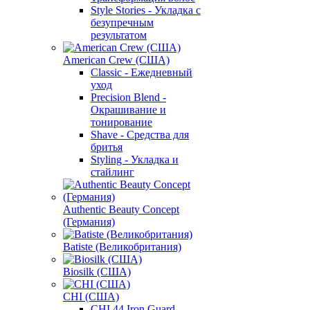
Style Stories - Укладка с
безупречным
результатом
American Crew (США)
Classic - Ежедневный
уход
Precision Blend -
Окрашивание и
тонирование
Shave - Средства для
бритья
Styling - Укладка и
стайлинг
Authentic Beauty Concept
(Германия)
Batiste (Великобритания)
Biosilk (США)
CHI (США)
CHI 44 Iron Guard -