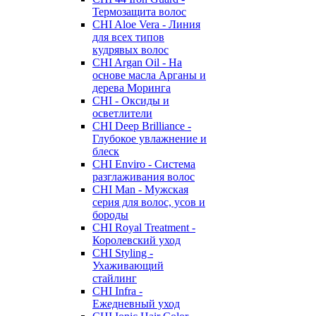
Термозащита волос
CHI Aloe Vera - Линия
для всех типов
кудрявых волос
CHI Argan Oil - На
основе масла Арганы и
дерева Моринга
CHI - Оксиды и
осветлители
CHI Deep Brilliance -
Глубокое увлажнение и
блеск
CHI Enviro - Система
разглаживания волос
CHI Man - Мужская
серия для волос, усов и
бороды
CHI Royal Treatment -
Королевский уход
CHI Styling -
Ухаживающий
стайлинг
CHI Infra -
Ежедневный уход