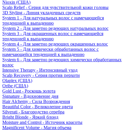
Nioxin (США)
Scalp Relief - Серия для чувствительной кожи головы
3D Styling - Линия укладочных средств
System 1 - Для натуральных волос с намечающейся
тенденцией к выпадению
System 2 - Для заметно редеющих натуральных волос
System 3 - Для окрашенных волос с намечающейся
тенденцией к выпадению
System 4 - Для заметно редеющих окрашенных волос
System 5 - Для химически обработанных волос с
намечающейся тенденцией к выпадению
System 6 - Для заметно редеющих химически обработанных
волос
Intensive Therapy - Интенсивный уход
Scalp Recovery - Серия против перхоти
Olaplex (США)
Oribe (США)
Gold Lust - Роскошь золота
Signature - Вдохновение дня
Hair Alchemy - Сила Возрождения
Beautiful Color - Великолепие цвета
Silverati - Благородство серебра
Bright Blonde - Яркий блонд
Moisture and Control - Источник красоты
Magnificent Volume - Магия объема