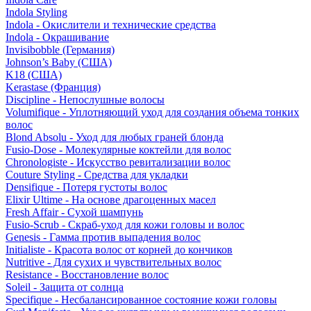
Indola Styling
Indola - Окислители и технические средства
Indola - Окрашивание
Invisibobble (Германия)
Johnson’s Baby (США)
K18 (США)
Kerastase (Франция)
Discipline - Непослушные волосы
Volumifique - Уплотняющий уход для создания объема тонких
волос
Blond Absolu - Уход для любых граней блонда
Fusio-Dose - Молекулярные коктейли для волос
Chronologiste - Искусство ревитализации волос
Couture Styling - Средства для укладки
Densifique - Потеря густоты волос
Elixir Ultime - На основе драгоценных масел
Fresh Affair - Сухой шампунь
Fusio-Scrub - Скраб-уход для кожи головы и волос
Genesis - Гамма против выпадения волос
Initialiste - Красота волос от корней до кончиков
Nutritive - Для сухих и чувствительных волос
Resistance - Восстановление волос
Soleil - Защита от солнца
Specifique - Несбалансированное состояние кожи головы