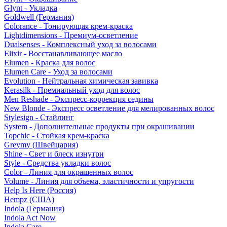
Glynt - Укладка
Goldwell (Германия)
Colorance - Тонирующая крем-краска
Lightdimensions - Премиум-осветление
Dualsenses - Комплексный уход за волосами
Elixir - Восстанавливающее масло
Elumen - Краска для волос
Elumen Care - Уход за волосами
Evolution - Нейтральная химическая завивка
Kerasilk - Премиальный уход для волос
Men Reshade - Экспресс-коррекция седины
New Blonde - Экспресс осветление для мелированных волос
Stylesign - Стайлинг
System - Дополнительные продукты при окрашивании
Topchic - Стойкая крем-краска
Greymy (Швейцария)
Shine - Свет и блеск изнутри
Style - Средства укладки волос
Color - Линия для окрашенных волос
Volume - Линия для объема, эластичности и упругости
Help Is Here (Россия)
Hempz (США)
Indola (Германия)
Indola Act Now
Indola Care