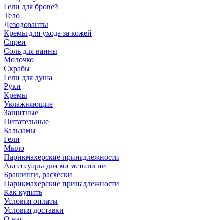
Гели для бровей
Тело
Дезодоранты
Кремы для ухода за кожей
Спреи
Соль для ванны
Молочко
Скрабы
Гели для душа
Руки
Кремы
Увлажняющие
Защитные
Питательные
Бальзамы
Гели
Мыло
Парикмахерские принадлежности
Аксессуары для косметологии
Брашинги, расчески
Парикмахерские принадлежности
Как купить
Условия оплаты
Условия доставки
О нас