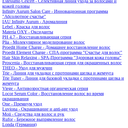
Estessimo Celcert - Селективная линия ухода за волосами и
кожей головы
Infinity Aurum Salon Care - Инновационная программа
"Абсолютное счастье"
IAU Infinity Aurum - Аромалиния
Lebel - Краска для волос
Materia OXY - Оксиданты
PH 4.7 - Восстанавливающая серия
Plia - Молекулярное моделирование волос
Proedit Home Charge - Домашнее восстановление волос
Proedit Element Charge - СПА-программа "Счастье для волос"
Hair Skin Relaxing - SPA-Программа "Здоровая кожа головы"
Proscenia - Восстанавливающая серия для окрашенных волос
THEO - Уход для мужчин
Trie - Линия для укладки с протеинами шелка и жемчуга
Trie Tuner - Линия для базовой укладки с протеинами шелка и
жемчуга
Viege - Антивозростная органическая серия
Locor Serum Color - Восстановление волос во время
окрашивания
One - Премиум уход
Luviona - Окрашивание и anti-age уход
Moii - Средства для волос и рук
Rufor - Бережное выпрямление волос
Londa (Германия)