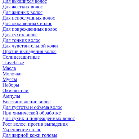
Для вьющихся волос
Для жестких волос
Для жирных волос
Для непослушных волос
Для окрашенных волос
Для поврежденных волос
Для сухих волос
Для тонких волос
Для чувствительной кожи
Против выпадения волос
Солнцезащитные
Travel-size
Масла
Молочко
Муссы
Наборы
Окислители
Ампулы
Восстановление волос
Для густоты и объема волос
При химической обработке
Для сухих и поврежденных волос
Рост волос, против выпадения
Укрепление волос
Для жирной кожи головы