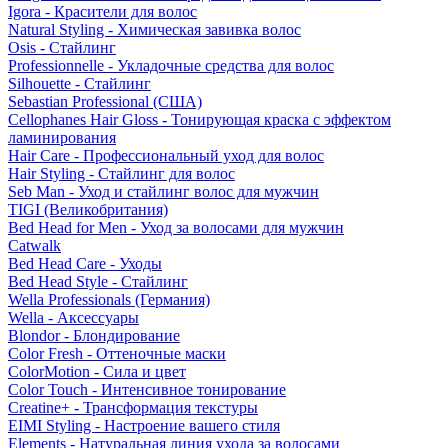
Igora - Красители для волос
Natural Styling - Химическая завивка волос
Osis - Стайлинг
Professionnelle - Укладочные средства для волос
Silhouette - Стайлинг
Sebastian Professional (США)
Cellophanes Hair Gloss - Тонирующая краска с эффектом
ламинирования
Hair Care - Профессиональный уход для волос
Hair Styling - Стайлинг для волос
Seb Man - Уход и стайлинг волос для мужчин
TIGI (Великобритания)
Bed Head for Men - Уход за волосами для мужчин
Catwalk
Bed Head Care - Уходы
Bed Head Style - Стайлинг
Wella Professionals (Германия)
Wella - Аксессуары
Blondor - Блондирование
Color Fresh - Оттеночные маски
ColorMotion - Сила и цвет
Color Touch - Интенсивное тонирование
Creatine+ - Трансформация текстуры
EIMI Styling - Настроение вашего стиля
Elements - Натуральная линия ухода за волосами