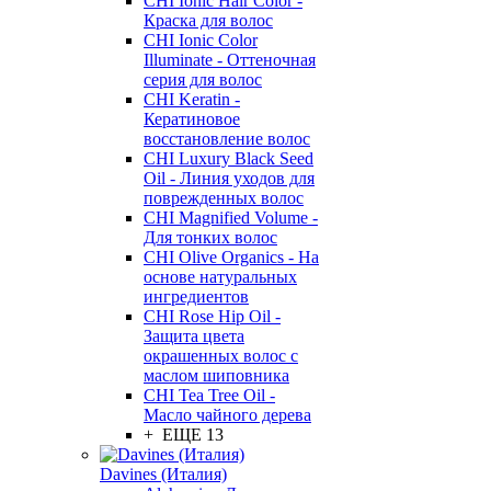
CHI Ionic Hair Color -
Краска для волос
CHI Ionic Color
Illuminate - Оттеночная
серия для волос
CHI Keratin -
Кератиновое
восстановление волос
CHI Luxury Black Seed
Oil - Линия уходов для
поврежденных волос
CHI Magnified Volume -
Для тонких волос
CHI Olive Organics - На
основе натуральных
ингредиентов
CHI Rose Hip Oil -
Защита цвета
окрашенных волос с
маслом шиповника
CHI Tea Tree Oil -
Масло чайного дерева
+ ЕЩЕ 13
Davines (Италия)