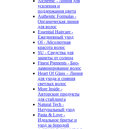
Alchemic - Линия для
усиления и
поддержания цвета
Authentic Formulas -
Органическая линия
для волос
Essential Haircare -
Eжедневный уход
OI - Абсолютная
красота волос
SU - Средства для
защиты от солнца
Finest Pigments - Био-
ламинирование волос
Heart Of Glass – Линия
для ухода и сияния
светлых волос
More Inside -
Авторские продукты
для стайлинга
Natural Tech -
Натуральный уход
Pasta & Love -
Идеальное бритье и
уход за бородой