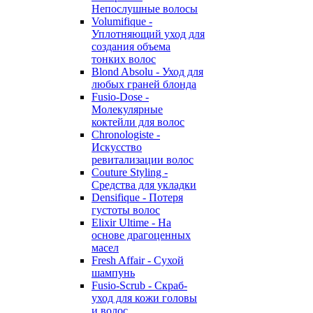
Непослушные волосы
Volumifique -
Уплотняющий уход для
создания объема
тонких волос
Blond Absolu - Уход для
любых граней блонда
Fusio-Dose -
Молекулярные
коктейли для волос
Chronologiste -
Искусство
ревитализации волос
Couture Styling -
Средства для укладки
Densifique - Потеря
густоты волос
Elixir Ultime - На
основе драгоценных
масел
Fresh Affair - Сухой
шампунь
Fusio-Scrub - Скраб-
уход для кожи головы
и волос