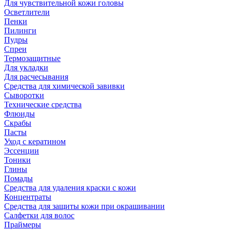
Для чувствительной кожи головы
Осветлители
Пенки
Пилинги
Пудры
Спреи
Термозащитные
Для укладки
Для расчесывания
Средства для химической завивки
Сыворотки
Технические средства
Флюиды
Скрабы
Пасты
Уход с кератином
Эссенции
Тоники
Глины
Помады
Средства для удаления краски с кожи
Концентраты
Средства для защиты кожи при окрашивании
Салфетки для волос
Праймеры