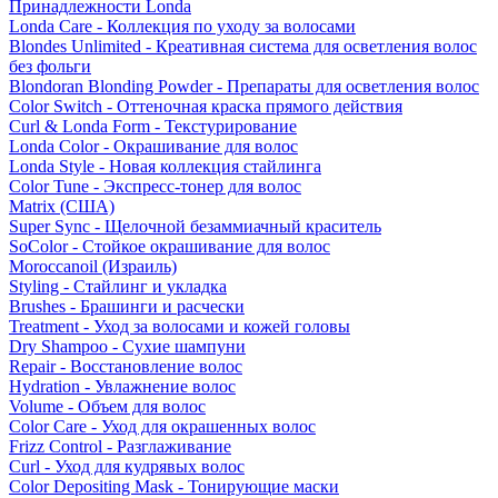
Принадлежности Londa
Londa Care - Коллекция по уходу за волосами
Blondes Unlimited - Креативная система для осветления волос
без фольги
Blondoran Blonding Powder - Препараты для осветления волос
Color Switch - Оттеночная краска прямого действия
Curl & Londa Form - Текстурирование
Londa Color - Окрашивание для волос
Londa Style - Новая коллекция стайлинга
Color Tune - Экспресс-тонер для волос
Matrix (США)
Super Sync - Щелочной безаммиачный краситель
SoColor - Стойкое окрашивание для волос
Moroccanoil (Израиль)
Styling - Стайлинг и укладка
Brushes - Брашинги и расчески
Treatment - Уход за волосами и кожей головы
Dry Shampoo - Сухие шампуни
Repair - Восстановление волос
Hydration - Увлажнение волос
Volume - Объем для волос
Color Care - Уход для окрашенных волос
Frizz Control - Разглаживание
Curl - Уход для кудрявых волос
Color Depositing Mask - Тонирующие маски