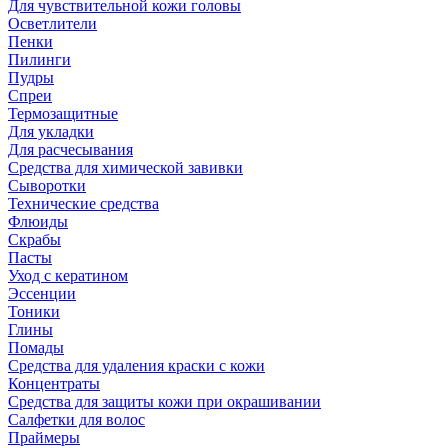
Для чувствительной кожи головы
Осветлители
Пенки
Пилинги
Пудры
Спреи
Термозащитные
Для укладки
Для расчесывания
Средства для химической завивки
Сыворотки
Технические средства
Флюиды
Скрабы
Пасты
Уход с кератином
Эссенции
Тоники
Глины
Помады
Средства для удаления краски с кожи
Концентраты
Средства для защиты кожи при окрашивании
Салфетки для волос
Праймеры