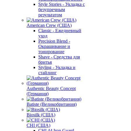
Style Stories - Укладка с
безупречным
результатом
American Crew (США)
Classic - Ежедневный
уход
Precision Blend -
Окрашивание и
тонирование
Shave - Средства для
бритья
Styling - Укладка и
стайлинг
Authentic Beauty Concept
(Германия)
Batiste (Великобритания)
Biosilk (США)
CHI (США)
CHI 44 Iron Guard -