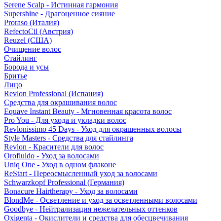
Serene Scalp - Истинная гармония
Supershine - Драгоценное сияние
Proraso (Италия)
RefectoCil (Австрия)
Reuzel (США)
Очищение волос
Стайлинг
Борода и усы
Бритье
Лицо
Revlon Professional (Испания)
Средства для окрашивания волос
Equave Instant Beauty - Мгновенная красота волос
Pro You - Для ухода и укладки волос
Revlonissimo 45 Days - Уход для окрашенных волосы
Style Masters - Средства для стайлинга
Revlon - Красители для волос
Orofluido - Уход за волосами
Uniq One - Уход в одном флаконе
ReStart - Переосмысленный уход за волосами
Schwarzkopf Professional (Германия)
Bonacure Hairtherapy - Уход за волосами
BlondMe - Осветление и уход за осветленными волосами
Goodbye - Нейтрализация нежелательных оттенков
Oxigenta - Окислители и средства для обесцвечивания