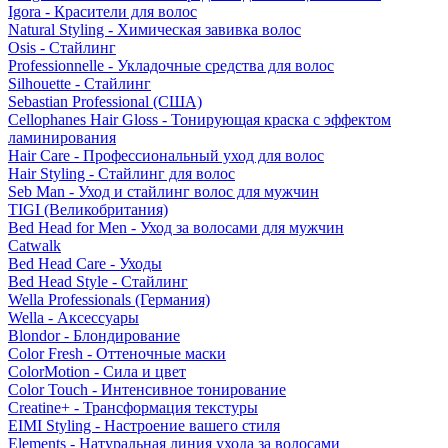
Igora - Красители для волос
Natural Styling - Химическая завивка волос
Osis - Стайлинг
Professionnelle - Укладочные средства для волос
Silhouette - Стайлинг
Sebastian Professional (США)
Cellophanes Hair Gloss - Тонирующая краска с эффектом
ламинирования
Hair Care - Профессиональный уход для волос
Hair Styling - Стайлинг для волос
Seb Man - Уход и стайлинг волос для мужчин
TIGI (Великобритания)
Bed Head for Men - Уход за волосами для мужчин
Catwalk
Bed Head Care - Уходы
Bed Head Style - Стайлинг
Wella Professionals (Германия)
Wella - Аксессуары
Blondor - Блондирование
Color Fresh - Оттеночные маски
ColorMotion - Сила и цвет
Color Touch - Интенсивное тонирование
Creatine+ - Трансформация текстуры
EIMI Styling - Настроение вашего стиля
Elements - Натуральная линия ухода за волосами