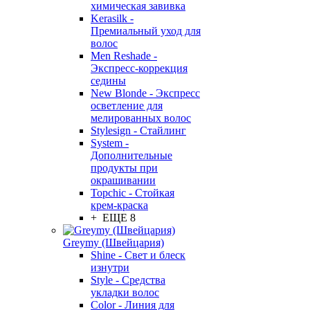
химическая завивка
Kerasilk -
Премиальный уход для
волос
Men Reshade -
Экспресс-коррекция
седины
New Blonde - Экспресс
осветление для
мелированных волос
Stylesign - Стайлинг
System -
Дополнительные
продукты при
окрашивании
Topchic - Стойкая
крем-краска
+ ЕЩЕ 8
Greymy (Швейцария)
Shine - Свет и блеск
изнутри
Style - Средства
укладки волос
Color - Линия для