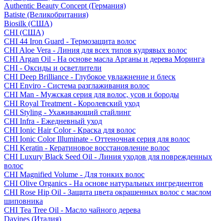
Authentic Beauty Concept (Германия)
Batiste (Великобритания)
Biosilk (США)
CHI (США)
CHI 44 Iron Guard - Термозащита волос
CHI Aloe Vera - Линия для всех типов кудрявых волос
CHI Argan Oil - На основе масла Арганы и дерева Моринга
CHI - Оксиды и осветлители
CHI Deep Brilliance - Глубокое увлажнение и блеск
CHI Enviro - Система разглаживания волос
CHI Man - Мужская серия для волос, усов и бороды
CHI Royal Treatment - Королевский уход
CHI Styling - Ухаживающий стайлинг
CHI Infra - Ежедневный уход
CHI Ionic Hair Color - Краска для волос
CHI Ionic Color Illuminate - Оттеночная серия для волос
CHI Keratin - Кератиновое восстановление волос
CHI Luxury Black Seed Oil - Линия уходов для поврежденных
волос
CHI Magnified Volume - Для тонких волос
CHI Olive Organics - На основе натуральных ингредиентов
CHI Rose Hip Oil - Защита цвета окрашенных волос с маслом
шиповника
CHI Tea Tree Oil - Масло чайного дерева
Davines (Италия)