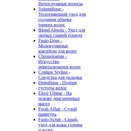
Непослушные волосы
Volumifique -
Уплотняющий уход для
создания объема
тонких волос
Blond Absolu - Уход для
любых граней блонда
Fusio-Dose -
Молекулярные
коктейли для волос
Chronologiste -
Искусство
ревитализации волос
Couture Styling -
Средства для укладки
Densifique - Потеря
густоты волос
Elixir Ultime - На
основе драгоценных
масел
Fresh Affair - Сухой
шампунь
Fusio-Scrub - Скраб-
уход для кожи головы
и волос