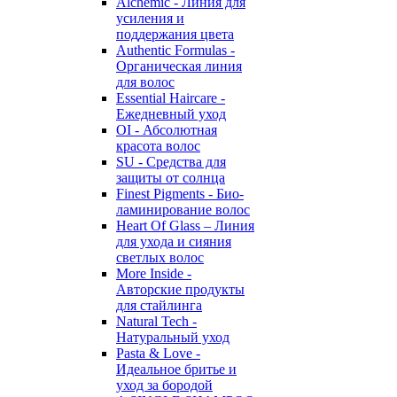
Alchemic - Линия для
усиления и
поддержания цвета
Authentic Formulas -
Органическая линия
для волос
Essential Haircare -
Eжедневный уход
OI - Абсолютная
красота волос
SU - Средства для
защиты от солнца
Finest Pigments - Био-
ламинирование волос
Heart Of Glass – Линия
для ухода и сияния
светлых волос
More Inside -
Авторские продукты
для стайлинга
Natural Tech -
Натуральный уход
Pasta & Love -
Идеальное бритье и
уход за бородой