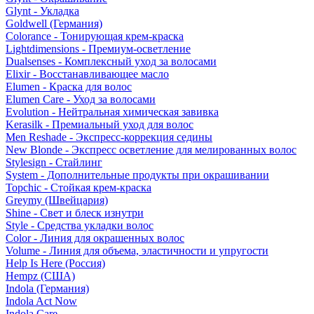
Glynt - Укладка
Goldwell (Германия)
Colorance - Тонирующая крем-краска
Lightdimensions - Премиум-осветление
Dualsenses - Комплексный уход за волосами
Elixir - Восстанавливающее масло
Elumen - Краска для волос
Elumen Care - Уход за волосами
Evolution - Нейтральная химическая завивка
Kerasilk - Премиальный уход для волос
Men Reshade - Экспресс-коррекция седины
New Blonde - Экспресс осветление для мелированных волос
Stylesign - Стайлинг
System - Дополнительные продукты при окрашивании
Topchic - Стойкая крем-краска
Greymy (Швейцария)
Shine - Свет и блеск изнутри
Style - Средства укладки волос
Color - Линия для окрашенных волос
Volume - Линия для объема, эластичности и упругости
Help Is Here (Россия)
Hempz (США)
Indola (Германия)
Indola Act Now
Indola Care