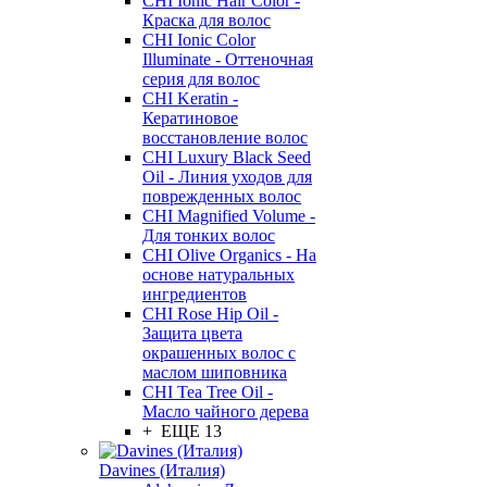
CHI Ionic Hair Color -
Краска для волос
CHI Ionic Color
Illuminate - Оттеночная
серия для волос
CHI Keratin -
Кератиновое
восстановление волос
CHI Luxury Black Seed
Oil - Линия уходов для
поврежденных волос
CHI Magnified Volume -
Для тонких волос
CHI Olive Organics - На
основе натуральных
ингредиентов
CHI Rose Hip Oil -
Защита цвета
окрашенных волос с
маслом шиповника
CHI Tea Tree Oil -
Масло чайного дерева
+ ЕЩЕ 13
Davines (Италия)