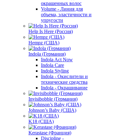
окрашенных волос
Volume - Линия для
объема, эластичности и
упругости
Help Is Here (Россия)
Hempz (США)
Indola (Германия)
Indola Act Now
Indola Care
Indola Styling
Indola - Окислители и
технические средства
Indola - Окрашивание
Invisibobble (Германия)
Johnson’s Baby (США)
K18 (США)
Kerastase (Франция)
Discipline -