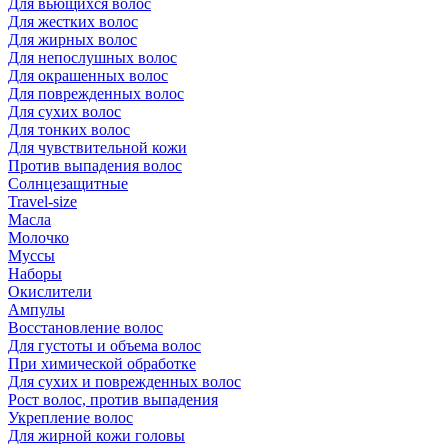
Для вьющихся волос
Для жестких волос
Для жирных волос
Для непослушных волос
Для окрашенных волос
Для поврежденных волос
Для сухих волос
Для тонких волос
Для чувствительной кожи
Против выпадения волос
Солнцезащитные
Travel-size
Масла
Молочко
Муссы
Наборы
Окислители
Ампулы
Восстановление волос
Для густоты и объема волос
При химической обработке
Для сухих и поврежденных волос
Рост волос, против выпадения
Укрепление волос
Для жирной кожи головы