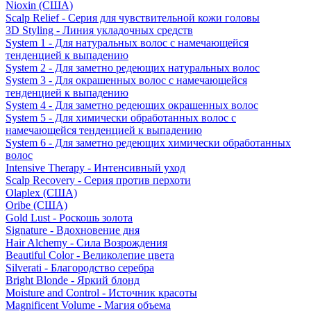
Nioxin (США)
Scalp Relief - Серия для чувствительной кожи головы
3D Styling - Линия укладочных средств
System 1 - Для натуральных волос с намечающейся
тенденцией к выпадению
System 2 - Для заметно редеющих натуральных волос
System 3 - Для окрашенных волос с намечающейся
тенденцией к выпадению
System 4 - Для заметно редеющих окрашенных волос
System 5 - Для химически обработанных волос с
намечающейся тенденцией к выпадению
System 6 - Для заметно редеющих химически обработанных
волос
Intensive Therapy - Интенсивный уход
Scalp Recovery - Серия против перхоти
Olaplex (США)
Oribe (США)
Gold Lust - Роскошь золота
Signature - Вдохновение дня
Hair Alchemy - Сила Возрождения
Beautiful Color - Великолепие цвета
Silverati - Благородство серебра
Bright Blonde - Яркий блонд
Moisture and Control - Источник красоты
Magnificent Volume - Магия объема