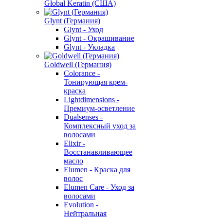
Global Keratin (США)
Glynt (Германия)
Glynt - Уход
Glynt - Окрашивание
Glynt - Укладка
Goldwell (Германия)
Colorance -
Тонирующая крем-
краска
Lightdimensions -
Премиум-осветление
Dualsenses -
Комплексный уход за
волосами
Elixir -
Восстанавливающее
масло
Elumen - Краска для
волос
Elumen Care - Уход за
волосами
Evolution -
Нейтральная