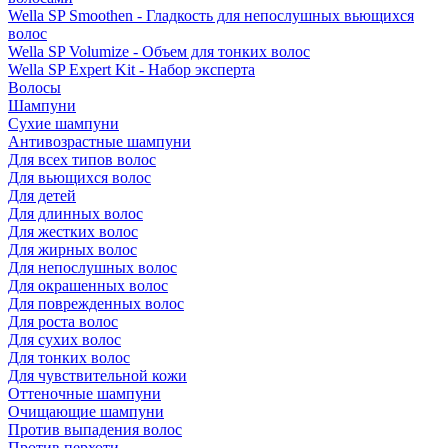
Wella SP Smoothen - Гладкость для непослушных вьющихся
волос
Wella SP Volumize - Объем для тонких волос
Wella SP Expert Kit - Набор эксперта
Волосы
Шампуни
Сухие шампуни
Антивозрастные шампуни
Для всех типов волос
Для вьющихся волос
Для детей
Для длинных волос
Для жестких волос
Для жирных волос
Для непослушных волос
Для окрашенных волос
Для поврежденных волос
Для роста волос
Для сухих волос
Для тонких волос
Для чувствительной кожи
Оттеночные шампуни
Очищающие шампуни
Против выпадения волос
Против перхоти