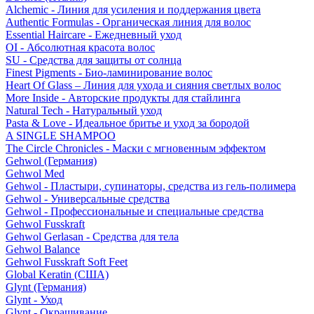
Alchemic - Линия для усиления и поддержания цвета
Authentic Formulas - Органическая линия для волос
Essential Haircare - Eжедневный уход
OI - Абсолютная красота волос
SU - Средства для защиты от солнца
Finest Pigments - Био-ламинирование волос
Heart Of Glass – Линия для ухода и сияния светлых волос
More Inside - Авторские продукты для стайлинга
Natural Tech - Натуральный уход
Pasta & Love - Идеальное бритье и уход за бородой
A SINGLE SHAMPOO
The Circle Chronicles - Маски с мгновенным эффектом
Gehwol (Германия)
Gehwol Med
Gehwol - Пластыри, супинаторы, средства из гель-полимера
Gehwol - Универсальные средства
Gehwol - Профессиональные и специальные средства
Gehwol Fusskraft
Gehwol Gerlasan - Средства для тела
Gehwol Balance
Gehwol Fusskraft Soft Feet
Global Keratin (США)
Glynt (Германия)
Glynt - Уход
Glynt - Окрашивание