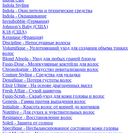
Indola Styling
Indola - Окислители и технические средства
Indola - Окрашивание
Invisibobble (Германия)
Johnson’s Baby (США)
K18 (США)
Kerastase (Франция)
Discipline - Непослушные волосы
Volumifique - Уплотняющий уход для создания объема тонких
волос
Blond Absolu - Уход для любых граней блонда
Fusio-Dose - Молекулярные коктейли для волос
Chronologiste - Искусство ревитализации волос
Couture Styling - Средства для укладки
Densifique - Потеря густоты волос
Elixir Ultime - На основе драгоценных масел
Fresh Affair - Сухой шампунь
Fusio-Scrub - Скраб-уход для кожи головы и волос
Genesis - Гамма против выпадения волос
Initialiste - Красота волос от корней до кончиков
Nutritive - Для сухих и чувствительных волос
Resistance - Восстановление волос
Soleil - Защита от солнца
Specifique - Несбалансированное состояние кожи головы