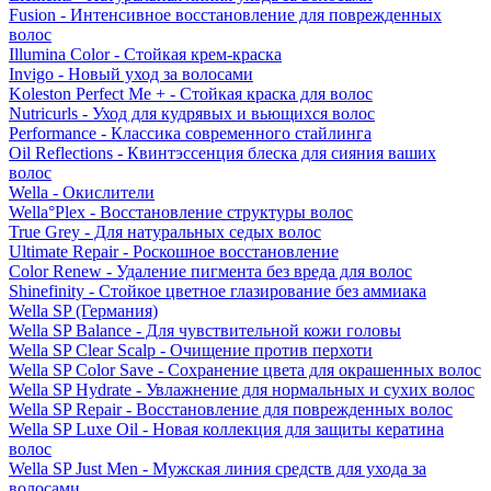
Fusion - Интенсивное восстановление для поврежденных
волос
Illumina Color - Стойкая крем-краска
Invigo - Новый уход за волосами
Koleston Perfect Me + - Стойкая краска для волос
Nutricurls - Уход для кудрявых и вьющихся волос
Performance - Классика современного стайлинга
Oil Reflections - Квинтэссенция блеска для сияния ваших
волос
Wella - Окислители
Wella°Plex - Восстановление структуры волос
True Grey - Для натуральных седых волос
Ultimate Repair - Роскошное восстановление
Color Renew - Удаление пигмента без вреда для волос
Shinefinity - Стойкое цветное глазирование без аммиака
Wella SP (Германия)
Wella SP Balance - Для чувствительной кожи головы
Wella SP Clear Scalp - Очищение против перхоти
Wella SP Color Save - Сохранение цвета для окрашенных волос
Wella SP Hydrate - Увлажнение для нормальных и сухих волос
Wella SP Repair - Восстановление для поврежденных волос
Wella SP Luxe Oil - Новая коллекция для защиты кератина
волос
Wella SP Just Men - Мужская линия средств для ухода за
волосами