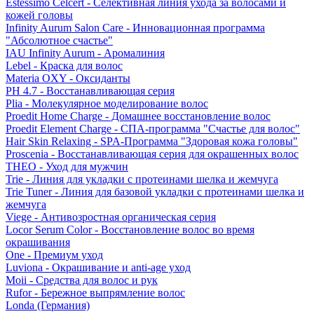
Estessimo Celcert - Селективная линия ухода за волосами и
кожей головы
Infinity Aurum Salon Care - Инновационная программа
"Абсолютное счастье"
IAU Infinity Aurum - Аромалиния
Lebel - Краска для волос
Materia OXY - Оксиданты
PH 4.7 - Восстанавливающая серия
Plia - Молекулярное моделирование волос
Proedit Home Charge - Домашнее восстановление волос
Proedit Element Charge - СПА-программа "Счастье для волос"
Hair Skin Relaxing - SPA-Программа "Здоровая кожа головы"
Proscenia - Восстанавливающая серия для окрашенных волос
THEO - Уход для мужчин
Trie - Линия для укладки с протеинами шелка и жемчуга
Trie Tuner - Линия для базовой укладки с протеинами шелка и
жемчуга
Viege - Антивозростная органическая серия
Locor Serum Color - Восстановление волос во время
окрашивания
One - Премиум уход
Luviona - Окрашивание и anti-age уход
Moii - Средства для волос и рук
Rufor - Бережное выпрямление волос
Londa (Германия)