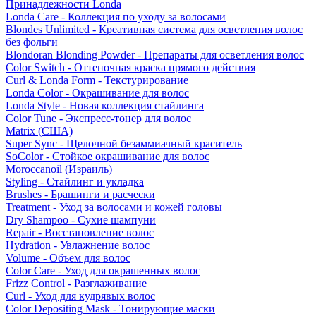
Принадлежности Londa
Londa Care - Коллекция по уходу за волосами
Blondes Unlimited - Креативная система для осветления волос
без фольги
Blondoran Blonding Powder - Препараты для осветления волос
Color Switch - Оттеночная краска прямого действия
Curl & Londa Form - Текстурирование
Londa Color - Окрашивание для волос
Londa Style - Новая коллекция стайлинга
Color Tune - Экспресс-тонер для волос
Matrix (США)
Super Sync - Щелочной безаммиачный краситель
SoColor - Стойкое окрашивание для волос
Moroccanoil (Израиль)
Styling - Стайлинг и укладка
Brushes - Брашинги и расчески
Treatment - Уход за волосами и кожей головы
Dry Shampoo - Сухие шампуни
Repair - Восстановление волос
Hydration - Увлажнение волос
Volume - Объем для волос
Color Care - Уход для окрашенных волос
Frizz Control - Разглаживание
Curl - Уход для кудрявых волос
Color Depositing Mask - Тонирующие маски