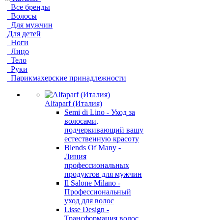
Все бренды
Волосы
Для мужчин
Для детей
Ноги
Лицо
Тело
Руки
Парикмахерские принадлежности
Alfaparf (Италия)
Semi di Lino - Уход за
волосами,
подчеркивающий вашу
естественную красоту
Blends Of Many -
Линия
профессиональных
продуктов для мужчин
Il Salone Milano -
Профессиональный
уход для волос
Lisse Design -
Трансформация волос