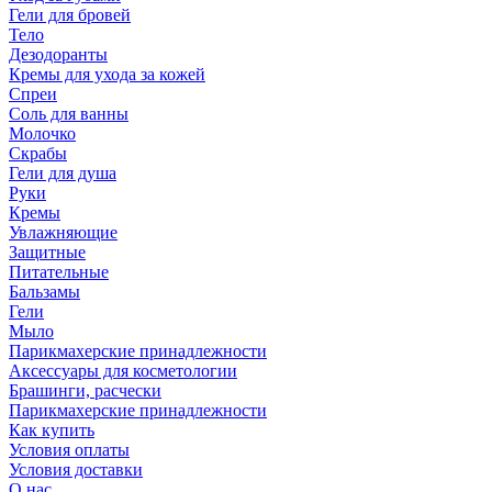
Гели для бровей
Тело
Дезодоранты
Кремы для ухода за кожей
Спреи
Соль для ванны
Молочко
Скрабы
Гели для душа
Руки
Кремы
Увлажняющие
Защитные
Питательные
Бальзамы
Гели
Мыло
Парикмахерские принадлежности
Аксессуары для косметологии
Брашинги, расчески
Парикмахерские принадлежности
Как купить
Условия оплаты
Условия доставки
О нас