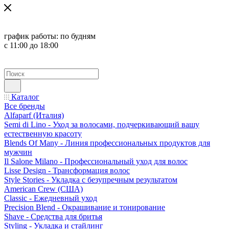
график работы:
по будням
с 11:00 до 18:00
Каталог
Все бренды
Alfaparf (Италия)
Semi di Lino - Уход за волосами, подчеркивающий вашу
естественную красоту
Blends Of Many - Линия профессиональных продуктов для
мужчин
Il Salone Milano - Профессиональный уход для волос
Lisse Design - Трансформация волос
Style Stories - Укладка с безупречным результатом
American Crew (США)
Classic - Ежедневный уход
Precision Blend - Окрашивание и тонирование
Shave - Средства для бритья
Styling - Укладка и стайлинг