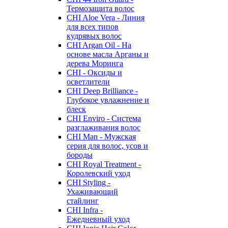
Термозащита волос
CHI Aloe Vera - Линия
для всех типов
кудрявых волос
CHI Argan Oil - На
основе масла Арганы и
дерева Моринга
CHI - Оксиды и
осветлители
CHI Deep Brilliance -
Глубокое увлажнение и
блеск
CHI Enviro - Система
разглаживания волос
CHI Man - Мужская
серия для волос, усов и
бороды
CHI Royal Treatment -
Королевский уход
CHI Styling -
Ухаживающий
стайлинг
CHI Infra -
Ежедневный уход