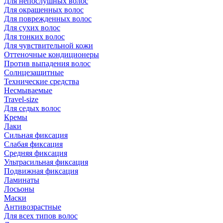
Для непослушных волос
Для окрашенных волос
Для поврежденных волос
Для сухих волос
Для тонких волос
Для чувствительной кожи
Оттеночные кондиционеры
Против выпадения волос
Солнцезащитные
Технические средства
Несмываемые
Travel-size
Для седых волос
Кремы
Лаки
Сильная фиксация
Слабая фиксация
Средняя фиксация
Ультрасильная фиксация
Подвижная фиксация
Ламинаты
Лосьоны
Маски
Антивозрастные
Для всех типов волос