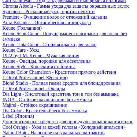
Curl Manifesto - Уход за кудрявыми и вьющимися волосами
Chroma Absolu - Гамма ухода для защиты окрашенных волос
Symbiose - Роскошный уход против перхоти
Premiere - Очищение волос от отложений кальция
Aura Botanica - Органическая линия ухода
Keune (Голландия)
Keune Semi Color - Полуперманентная краска для волос без
аммиака
Keune Tinta Color - Стойкая краска для волос
Keune Care - Уход
1922 by J.M. Keune - Мужская линия
Keune - Оксиды, порошки для осветления
Keune Style - Коллекция стайлинга
Keune Color Chameleon - Красители прямого действия
L'Oreal Professionnel (Франция)
Blond Studio - Полная гамма средств для блондирования
L'Oreal Professionnel - Оксиды
Dia Light - Кислотный краситель тон в тон без аммиака
INOA - Стойкое окрашивание без аммиака
Majirel - Стойкое окрашивание
Dia Color - Краситель-блеск без аммиака
Lebel (Япония)
Дополнительные средства для процедуры окрашивания волос
Cool Orange - Уход за кожей головы «Холодный апельсин»
Natural Hair - На основе натуральных экстрактов