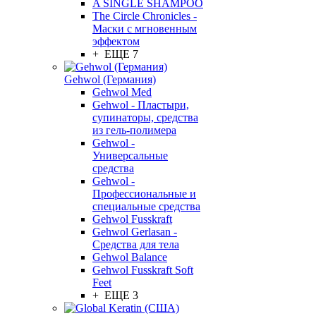
A SINGLE SHAMPOO
The Circle Chronicles -
Маски с мгновенным
эффектом
+ ЕЩЕ 7
Gehwol (Германия)
Gehwol Med
Gehwol - Пластыри,
супинаторы, средства
из гель-полимера
Gehwol -
Универсальные
средства
Gehwol -
Профессиональные и
специальные средства
Gehwol Fusskraft
Gehwol Gerlasan -
Средства для тела
Gehwol Balance
Gehwol Fusskraft Soft
Feet
+ ЕЩЕ 3