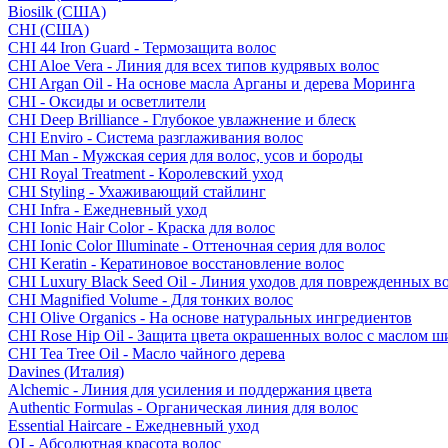
Biosilk (США)
CHI (США)
CHI 44 Iron Guard - Термозащита волос
CHI Aloe Vera - Линия для всех типов кудрявых волос
CHI Argan Oil - На основе масла Арганы и дерева Моринга
CHI - Оксиды и осветлители
CHI Deep Brilliance - Глубокое увлажнение и блеск
CHI Enviro - Система разглаживания волос
CHI Man - Мужская серия для волос, усов и бороды
CHI Royal Treatment - Королевский уход
CHI Styling - Ухаживающий стайлинг
CHI Infra - Ежедневный уход
CHI Ionic Hair Color - Краска для волос
CHI Ionic Color Illuminate - Оттеночная серия для волос
CHI Keratin - Кератиновое восстановление волос
CHI Luxury Black Seed Oil - Линия уходов для поврежденных в
CHI Magnified Volume - Для тонких волос
CHI Olive Organics - На основе натуральных ингредиентов
CHI Rose Hip Oil - Защита цвета окрашенных волос с маслом 
CHI Tea Tree Oil - Масло чайного дерева
Davines (Италия)
Alchemic - Линия для усиления и поддержания цвета
Authentic Formulas - Органическая линия для волос
Essential Haircare - Eжедневный уход
OI - Абсолютная красота волос