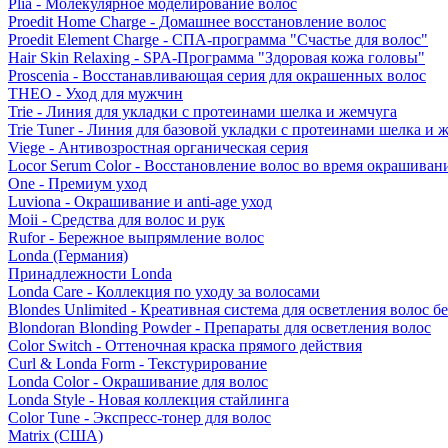
Plia - Молекулярное моделирование волос
Proedit Home Charge - Домашнее восстановление волос
Proedit Element Charge - СПА-программа "Счастье для волос"
Hair Skin Relaxing - SPA-Программа "Здоровая кожа головы"
Proscenia - Восстанавливающая серия для окрашенных волос
THEO - Уход для мужчин
Trie - Линия для укладки с протеинами шелка и жемчуга
Trie Tuner - Линия для базовой укладки с протеинами шелка и 
Viege - Антивозростная органическая серия
Locor Serum Color - Восстановление волос во время окрашиван
One - Премиум уход
Luviona - Окрашивание и anti-age уход
Moii - Средства для волос и рук
Rufor - Бережное выпрямление волос
Londa (Германия)
Принадлежности Londa
Londa Care - Коллекция по уходу за волосами
Blondes Unlimited - Креативная система для осветления волос б
Blondoran Blonding Powder - Препараты для осветления волос
Color Switch - Оттеночная краска прямого действия
Curl & Londa Form - Текстурирование
Londa Color - Окрашивание для волос
Londa Style - Новая коллекция стайлинга
Color Tune - Экспресс-тонер для волос
Matrix (США)