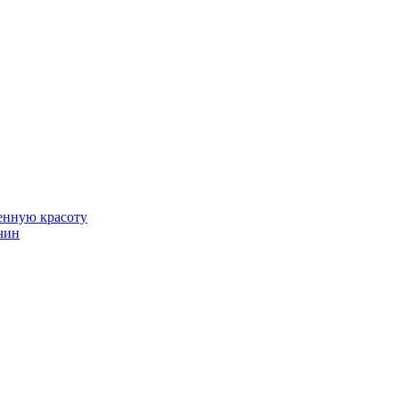
венную красоту
чин