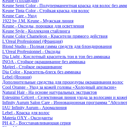
Keune (Голландия)
Keune Semi Color - Полуперманентная краска для волос без амм
Keune Tinta Color - Стойкая краска для волос
Keune Care - Уход
1922 by J.M. Keune - Мужская линия
Keune - Оксиды, порошки для осветления
Keune Style - Коллекция стайлинга
Keune Color Chameleon - Красители прямого действия
L'Oreal Professionnel (Франция)
Blond Studio - Полная гамма средств для блондирования
L'Oreal Professionnel - Оксиды
Dia Light - Кислотный краситель тон в тон без аммиака
INOA - Стойкое окрашивание без аммиака
Majirel - Стойкое окрашивание
Dia Color - Краситель-блеск без аммиака
Lebel (Япония)
Дополнительные средства для процедуры окрашивания волос
Cool Orange - Уход за кожей головы «Холодный апельсин»
Natural Hair - На основе натуральных экстрактов
Estessimo Celcert - Селективная линия ухода за волосами и кож
Infinity Aurum Salon Care - Инновационная программа "Абсолют
IAU Infinity Aurum - Аромалиния
Lebel - Краска для волос
Materia OXY - Оксиданты
PH 4.7 - Восстанавливающая серия