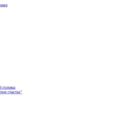
иака
ей головы
ное счастье"