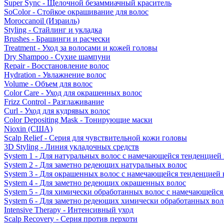
Super Sync - Щелочной безаммиачный краситель
SoColor - Стойкое окрашивание для волос
Moroccanoil (Израиль)
Styling - Стайлинг и укладка
Brushes - Брашинги и расчески
Treatment - Уход за волосами и кожей головы
Dry Shampoo - Сухие шампуни
Repair - Восстановление волос
Hydration - Увлажнение волос
Volume - Объем для волос
Color Care - Уход для окрашенных волос
Frizz Control - Разглаживание
Curl - Уход для кудрявых волос
Color Depositing Mask - Тонирующие маски
Nioxin (США)
Scalp Relief - Серия для чувствительной кожи головы
3D Styling - Линия укладочных средств
System 1 - Для натуральных волос с намечающейся тенденцией
System 2 - Для заметно редеющих натуральных волос
System 3 - Для окрашенных волос с намечающейся тенденцией
System 4 - Для заметно редеющих окрашенных волос
System 5 - Для химически обработанных волос с намечающейс
System 6 - Для заметно редеющих химически обработанных вол
Intensive Therapy - Интенсивный уход
Scalp Recovery - Серия против перхоти