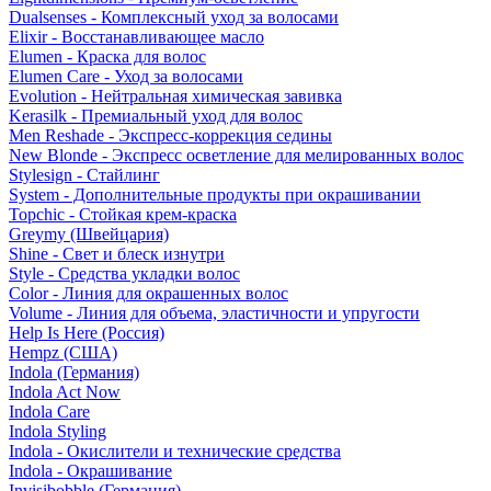
Dualsenses - Комплексный уход за волосами
Elixir - Восстанавливающее масло
Elumen - Краска для волос
Elumen Care - Уход за волосами
Evolution - Нейтральная химическая завивка
Kerasilk - Премиальный уход для волос
Men Reshade - Экспресс-коррекция седины
New Blonde - Экспресс осветление для мелированных волос
Stylesign - Стайлинг
System - Дополнительные продукты при окрашивании
Topchic - Стойкая крем-краска
Greymy (Швейцария)
Shine - Свет и блеск изнутри
Style - Средства укладки волос
Color - Линия для окрашенных волос
Volume - Линия для объема, эластичности и упругости
Help Is Here (Россия)
Hempz (США)
Indola (Германия)
Indola Act Now
Indola Care
Indola Styling
Indola - Окислители и технические средства
Indola - Окрашивание
Invisibobble (Германия)