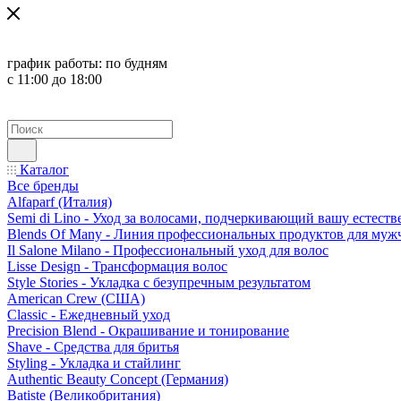
график работы:
по будням
с 11:00 до 18:00
Каталог
Все бренды
Alfaparf (Италия)
Semi di Lino - Уход за волосами, подчеркивающий вашу естест
Blends Of Many - Линия профессиональных продуктов для муж
Il Salone Milano - Профессиональный уход для волос
Lisse Design - Трансформация волос
Style Stories - Укладка с безупречным результатом
American Crew (США)
Classic - Ежедневный уход
Precision Blend - Окрашивание и тонирование
Shave - Средства для бритья
Styling - Укладка и стайлинг
Authentic Beauty Concept (Германия)
Batiste (Великобритания)