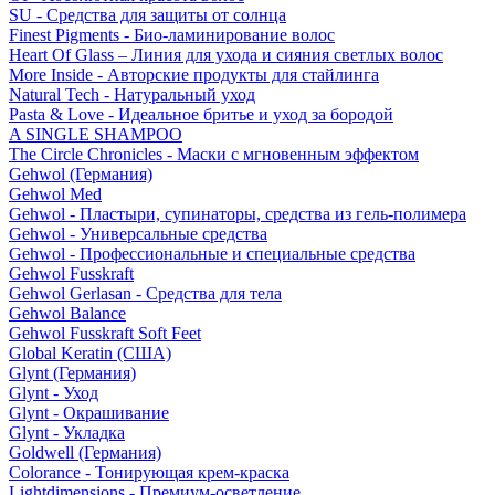
SU - Средства для защиты от солнца
Finest Pigments - Био-ламинирование волос
Heart Of Glass – Линия для ухода и сияния светлых волос
More Inside - Авторские продукты для стайлинга
Natural Tech - Натуральный уход
Pasta & Love - Идеальное бритье и уход за бородой
A SINGLE SHAMPOO
The Circle Chronicles - Маски с мгновенным эффектом
Gehwol (Германия)
Gehwol Med
Gehwol - Пластыри, супинаторы, средства из гель-полимера
Gehwol - Универсальные средства
Gehwol - Профессиональные и специальные средства
Gehwol Fusskraft
Gehwol Gerlasan - Средства для тела
Gehwol Balance
Gehwol Fusskraft Soft Feet
Global Keratin (США)
Glynt (Германия)
Glynt - Уход
Glynt - Окрашивание
Glynt - Укладка
Goldwell (Германия)
Colorance - Тонирующая крем-краска
Lightdimensions - Премиум-осветление