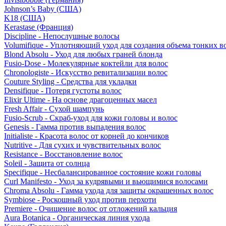
Johnson’s Baby (США)
K18 (США)
Kerastase (Франция)
Discipline - Непослушные волосы
Volumifique - Уплотняющий уход для создания объема тонких в
Blond Absolu - Уход для любых граней блонда
Fusio-Dose - Молекулярные коктейли для волос
Chronologiste - Искусство ревитализации волос
Couture Styling - Средства для укладки
Densifique - Потеря густоты волос
Elixir Ultime - На основе драгоценных масел
Fresh Affair - Сухой шампунь
Fusio-Scrub - Скраб-уход для кожи головы и волос
Genesis - Гамма против выпадения волос
Initialiste - Красота волос от корней до кончиков
Nutritive - Для сухих и чувствительных волос
Resistance - Восстановление волос
Soleil - Защита от солнца
Specifique - Несбалансированное состояние кожи головы
Curl Manifesto - Уход за кудрявыми и вьющимися волосами
Chroma Absolu - Гамма ухода для защиты окрашенных волос
Symbiose - Роскошный уход против перхоти
Premiere - Очищение волос от отложений кальция
Aura Botanica - Органическая линия ухода