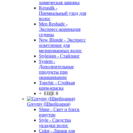
химическая завивка
Kerasilk -
Премиальный уход для
волос
Men Reshade -
Экспресс-коррекция
седины
New Blonde - Экспресс
осветление для
мелированных волос
Stylesign - Стайлинг
System -
Дополнительные
продукты при
окрашивании
Topchic - Стойкая
крем-краска
+ ЕЩЕ 8
Greymy (Швейцария)
Shine - Свет и блеск
изнутри
Style - Средства
укладки волос
Color - Линия для