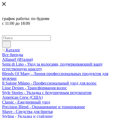
график работы:
по будням
с 11:00 до 18:00
Каталог
Все бренды
Alfaparf (Италия)
Semi di Lino - Уход за волосами, подчеркивающий вашу
естественную красоту
Blends Of Many - Линия профессиональных продуктов для
мужчин
Il Salone Milano - Профессиональный уход для волос
Lisse Design - Трансформация волос
Style Stories - Укладка с безупречным результатом
American Crew (США)
Classic - Ежедневный уход
Precision Blend - Окрашивание и тонирование
Shave - Средства для бритья
Styling - Укладка и стайлинг