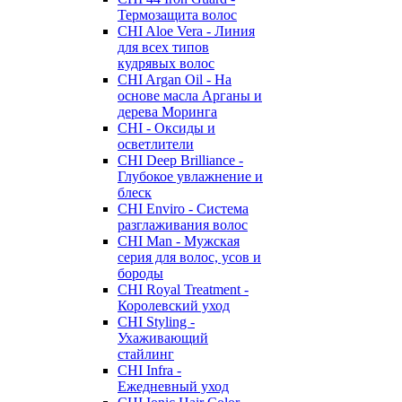
Термозащита волос
CHI Aloe Vera - Линия
для всех типов
кудрявых волос
CHI Argan Oil - На
основе масла Арганы и
дерева Моринга
CHI - Оксиды и
осветлители
CHI Deep Brilliance -
Глубокое увлажнение и
блеск
CHI Enviro - Система
разглаживания волос
CHI Man - Мужская
серия для волос, усов и
бороды
CHI Royal Treatment -
Королевский уход
CHI Styling -
Ухаживающий
стайлинг
CHI Infra -
Ежедневный уход