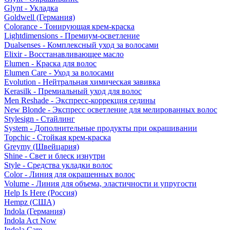
Glynt - Укладка
Goldwell (Германия)
Colorance - Тонирующая крем-краска
Lightdimensions - Премиум-осветление
Dualsenses - Комплексный уход за волосами
Elixir - Восстанавливающее масло
Elumen - Краска для волос
Elumen Care - Уход за волосами
Evolution - Нейтральная химическая завивка
Kerasilk - Премиальный уход для волос
Men Reshade - Экспресс-коррекция седины
New Blonde - Экспресс осветление для мелированных волос
Stylesign - Стайлинг
System - Дополнительные продукты при окрашивании
Topchic - Стойкая крем-краска
Greymy (Швейцария)
Shine - Свет и блеск изнутри
Style - Средства укладки волос
Color - Линия для окрашенных волос
Volume - Линия для объема, эластичности и упругости
Help Is Here (Россия)
Hempz (США)
Indola (Германия)
Indola Act Now
Indola Care