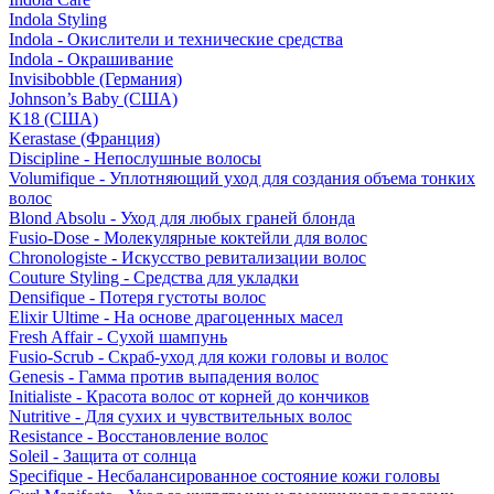
Indola Styling
Indola - Окислители и технические средства
Indola - Окрашивание
Invisibobble (Германия)
Johnson’s Baby (США)
K18 (США)
Kerastase (Франция)
Discipline - Непослушные волосы
Volumifique - Уплотняющий уход для создания объема тонких
волос
Blond Absolu - Уход для любых граней блонда
Fusio-Dose - Молекулярные коктейли для волос
Chronologiste - Искусство ревитализации волос
Couture Styling - Средства для укладки
Densifique - Потеря густоты волос
Elixir Ultime - На основе драгоценных масел
Fresh Affair - Сухой шампунь
Fusio-Scrub - Скраб-уход для кожи головы и волос
Genesis - Гамма против выпадения волос
Initialiste - Красота волос от корней до кончиков
Nutritive - Для сухих и чувствительных волос
Resistance - Восстановление волос
Soleil - Защита от солнца
Specifique - Несбалансированное состояние кожи головы