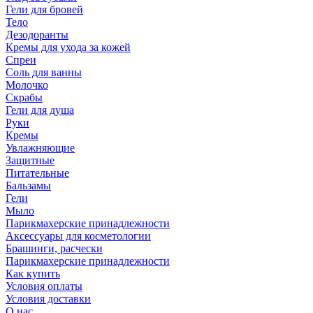
Гели для бровей
Тело
Дезодоранты
Кремы для ухода за кожей
Спреи
Соль для ванны
Молочко
Скрабы
Гели для душа
Руки
Кремы
Увлажняющие
Защитные
Питательные
Бальзамы
Гели
Мыло
Парикмахерские принадлежности
Аксессуары для косметологии
Брашинги, расчески
Парикмахерские принадлежности
Как купить
Условия оплаты
Условия доставки
О нас