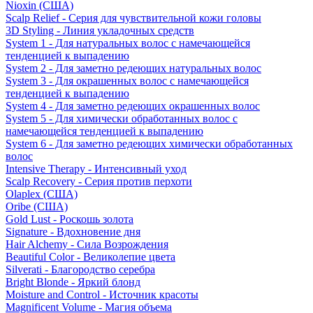
Nioxin (США)
Scalp Relief - Серия для чувствительной кожи головы
3D Styling - Линия укладочных средств
System 1 - Для натуральных волос с намечающейся
тенденцией к выпадению
System 2 - Для заметно редеющих натуральных волос
System 3 - Для окрашенных волос с намечающейся
тенденцией к выпадению
System 4 - Для заметно редеющих окрашенных волос
System 5 - Для химически обработанных волос с
намечающейся тенденцией к выпадению
System 6 - Для заметно редеющих химически обработанных
волос
Intensive Therapy - Интенсивный уход
Scalp Recovery - Серия против перхоти
Olaplex (США)
Oribe (США)
Gold Lust - Роскошь золота
Signature - Вдохновение дня
Hair Alchemy - Сила Возрождения
Beautiful Color - Великолепие цвета
Silverati - Благородство серебра
Bright Blonde - Яркий блонд
Moisture and Control - Источник красоты
Magnificent Volume - Магия объема