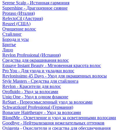
Serene Scalp - Истинная гармония
Supershine - Драгоценное сияние
Proraso (Италия)
RefectoCil (Австрия)
Reuzel (США)
Очищение волос
Стайлинг
Борода и усы
Бритье
Лицо
Revlon Professional (Испания)
Средства для окрашивания волос
Equave Instant Beauty - Мгновенная красота волос
Pro You - Для ухода и укладки волос
Revlonissimo 45 Days - Уход для окрашенных волосы
Style Masters - Средства для стайлинга
Revlon - Красители для волос
Orofluido - Уход за волосами
Uniq One - Уход в одном флаконе
ReStart - Переосмысленный уход за волосами
Schwarzkopf Professional (Германия)
Bonacure Hairtherapy - Уход за волосами
BlondMe - Осветление и уход за осветленными волосами
Goodbye - Нейтрализация нежелательных оттенков
Oxigenta - Окислители и средства для обесцвечивания