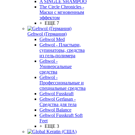
A SINGLE SHAMPOO
The Circle Chronicles -
Маски с мгновенным
эффектом
+ ЕЩЕ 7
Gehwol (Германия)
Gehwol Med
Gehwol - Пластыри,
супинаторы, средства
из гель-полимера
Gehwol -
Универсальные
средства
Gehwol -
Профессиональные и
специальные средства
Gehwol Fusskraft
Gehwol Gerlasan -
Средства для тела
Gehwol Balance
Gehwol Fusskraft Soft
Feet
+ ЕЩЕ 3