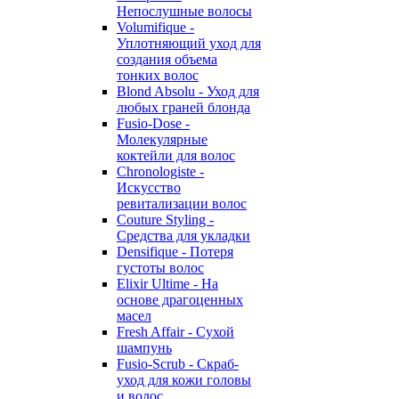
Непослушные волосы
Volumifique -
Уплотняющий уход для
создания объема
тонких волос
Blond Absolu - Уход для
любых граней блонда
Fusio-Dose -
Молекулярные
коктейли для волос
Chronologiste -
Искусство
ревитализации волос
Couture Styling -
Средства для укладки
Densifique - Потеря
густоты волос
Elixir Ultime - На
основе драгоценных
масел
Fresh Affair - Сухой
шампунь
Fusio-Scrub - Скраб-
уход для кожи головы
и волос