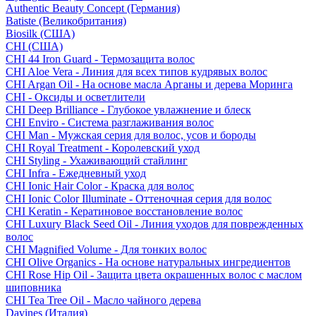
Authentic Beauty Concept (Германия)
Batiste (Великобритания)
Biosilk (США)
CHI (США)
CHI 44 Iron Guard - Термозащита волос
CHI Aloe Vera - Линия для всех типов кудрявых волос
CHI Argan Oil - На основе масла Арганы и дерева Моринга
CHI - Оксиды и осветлители
CHI Deep Brilliance - Глубокое увлажнение и блеск
CHI Enviro - Система разглаживания волос
CHI Man - Мужская серия для волос, усов и бороды
CHI Royal Treatment - Королевский уход
CHI Styling - Ухаживающий стайлинг
CHI Infra - Ежедневный уход
CHI Ionic Hair Color - Краска для волос
CHI Ionic Color Illuminate - Оттеночная серия для волос
CHI Keratin - Кератиновое восстановление волос
CHI Luxury Black Seed Oil - Линия уходов для поврежденных
волос
CHI Magnified Volume - Для тонких волос
CHI Olive Organics - На основе натуральных ингредиентов
CHI Rose Hip Oil - Защита цвета окрашенных волос с маслом
шиповника
CHI Tea Tree Oil - Масло чайного дерева
Davines (Италия)