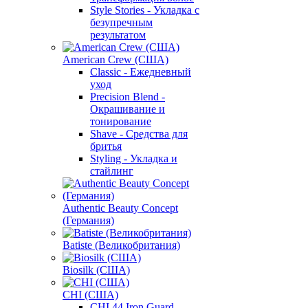
Style Stories - Укладка с
безупречным
результатом
American Crew (США)
Classic - Ежедневный
уход
Precision Blend -
Окрашивание и
тонирование
Shave - Средства для
бритья
Styling - Укладка и
стайлинг
Authentic Beauty Concept
(Германия)
Batiste (Великобритания)
Biosilk (США)
CHI (США)
CHI 44 Iron Guard -