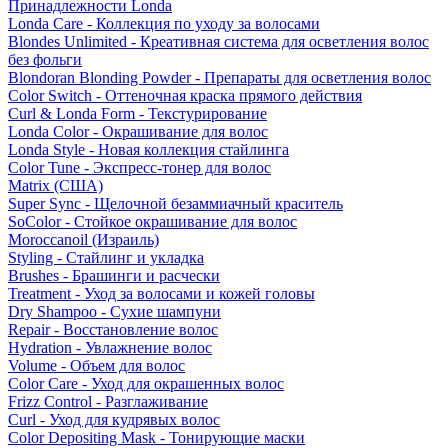
Принадлежности Londa
Londa Care - Коллекция по уходу за волосами
Blondes Unlimited - Креативная система для осветления волос
без фольги
Blondoran Blonding Powder - Препараты для осветления волос
Color Switch - Оттеночная краска прямого действия
Curl & Londa Form - Текстурирование
Londa Color - Окрашивание для волос
Londa Style - Новая коллекция стайлинга
Color Tune - Экспресс-тонер для волос
Matrix (США)
Super Sync - Щелочной безаммиачный краситель
SoColor - Стойкое окрашивание для волос
Moroccanoil (Израиль)
Styling - Стайлинг и укладка
Brushes - Брашинги и расчески
Treatment - Уход за волосами и кожей головы
Dry Shampoo - Сухие шампуни
Repair - Восстановление волос
Hydration - Увлажнение волос
Volume - Объем для волос
Color Care - Уход для окрашенных волос
Frizz Control - Разглаживание
Curl - Уход для кудрявых волос
Color Depositing Mask - Тонирующие маски