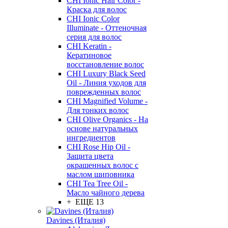
CHI Ionic Hair Color -
Краска для волос
CHI Ionic Color
Illuminate - Оттеночная
серия для волос
CHI Keratin -
Кератиновое
восстановление волос
CHI Luxury Black Seed
Oil - Линия уходов для
поврежденных волос
CHI Magnified Volume -
Для тонких волос
CHI Olive Organics - На
основе натуральных
ингредиентов
CHI Rose Hip Oil -
Защита цвета
окрашенных волос с
маслом шиповника
CHI Tea Tree Oil -
Масло чайного дерева
+ ЕЩЕ 13
Davines (Италия)