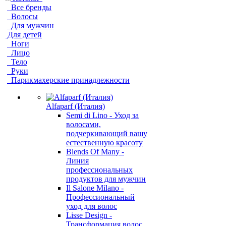
Все бренды
Волосы
Для мужчин
Для детей
Ноги
Лицо
Тело
Руки
Парикмахерские принадлежности
Alfaparf (Италия)
Semi di Lino - Уход за
волосами,
подчеркивающий вашу
естественную красоту
Blends Of Many -
Линия
профессиональных
продуктов для мужчин
Il Salone Milano -
Профессиональный
уход для волос
Lisse Design -
Трансформация волос