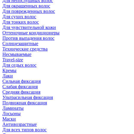
Для непослушных волос
Для окрашенных волос
Для поврежденных волос
Для сухих волос
Для тонких волос
Для чувствительной кожи
Оттеночные кондиционеры
Против выпадения волос
Солнцезащитные
Технические средства
Несмываемые
Travel-size
Для седых волос
Кремы
Лаки
Сильная фиксация
Слабая фиксация
Средняя фиксация
Ультрасильная фиксация
Подвижная фиксация
Ламинаты
Лосьоны
Маски
Антивозрастные
Для всех типов волос