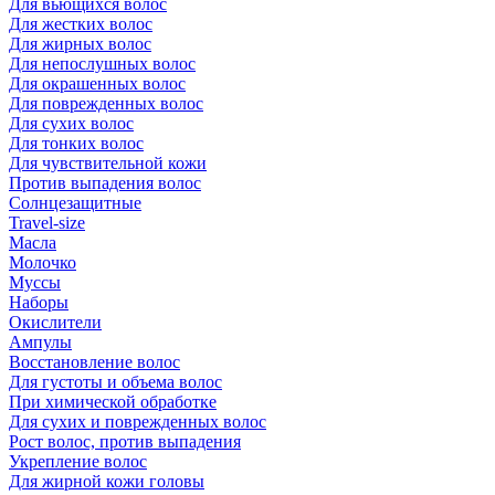
Для вьющихся волос
Для жестких волос
Для жирных волос
Для непослушных волос
Для окрашенных волос
Для поврежденных волос
Для сухих волос
Для тонких волос
Для чувствительной кожи
Против выпадения волос
Солнцезащитные
Travel-size
Масла
Молочко
Муссы
Наборы
Окислители
Ампулы
Восстановление волос
Для густоты и объема волос
При химической обработке
Для сухих и поврежденных волос
Рост волос, против выпадения
Укрепление волос
Для жирной кожи головы