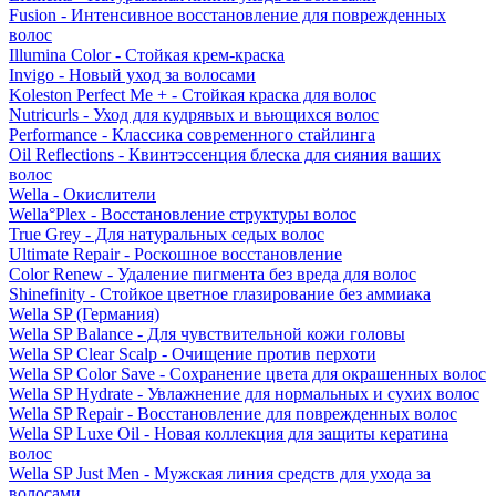
Fusion - Интенсивное восстановление для поврежденных
волос
Illumina Color - Стойкая крем-краска
Invigo - Новый уход за волосами
Koleston Perfect Me + - Стойкая краска для волос
Nutricurls - Уход для кудрявых и вьющихся волос
Performance - Классика современного стайлинга
Oil Reflections - Квинтэссенция блеска для сияния ваших
волос
Wella - Окислители
Wella°Plex - Восстановление структуры волос
True Grey - Для натуральных седых волос
Ultimate Repair - Роскошное восстановление
Color Renew - Удаление пигмента без вреда для волос
Shinefinity - Стойкое цветное глазирование без аммиака
Wella SP (Германия)
Wella SP Balance - Для чувствительной кожи головы
Wella SP Clear Scalp - Очищение против перхоти
Wella SP Color Save - Сохранение цвета для окрашенных волос
Wella SP Hydrate - Увлажнение для нормальных и сухих волос
Wella SP Repair - Восстановление для поврежденных волос
Wella SP Luxe Oil - Новая коллекция для защиты кератина
волос
Wella SP Just Men - Мужская линия средств для ухода за
волосами