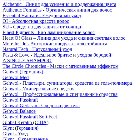
Alchemic - Линия для усиления и поддержания цвета
Authentic Formulas - Органическая линия для волос
Essential Haircare - Eжедневный уход
OI - Абсолютная красота волос
SU - Средства для защиты от солнца
Finest Pigments - Био-ламинирование волос
Heart Of Glass – Линия для ухода и сияния светлых волос
More Inside - Авторские продукты для стайлинга
Natural Tech - Натуральный уход
Pasta & Love - Идеальное бритье и уход за бородой
A SINGLE SHAMPOO
The Circle Chronicles - Маски с мгновенным эффектом
Gehwol (Германия)
Gehwol Med
Gehwol - Пластыри, супинаторы, средства из гель-полимера
Gehwol - Универсальные средства
Gehwol - Профессиональные и специальные средства
Gehwol Fusskraft
Gehwol Gerlasan - Средства для тела
Gehwol Balance
Gehwol Fusskraft Soft Feet
Global Keratin (США)
Glynt (Германия)
Glynt - Уход
Glynt - Окрашивание