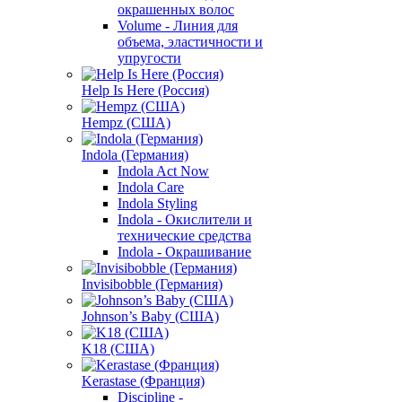
окрашенных волос
Volume - Линия для
объема, эластичности и
упругости
Help Is Here (Россия)
Hempz (США)
Indola (Германия)
Indola Act Now
Indola Care
Indola Styling
Indola - Окислители и
технические средства
Indola - Окрашивание
Invisibobble (Германия)
Johnson’s Baby (США)
K18 (США)
Kerastase (Франция)
Discipline -