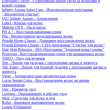
Estessimo Celcert - Селективная линия ухода за волосами и
кожей головы
Infinity Aurum Salon Care - Инновационная программа
"Абсолютное счастье"
IAU Infinity Aurum - Аромалиния
Lebel - Краска для волос
Materia OXY - Оксиданты
PH 4.7 - Восстанавливающая серия
Plia - Молекулярное моделирование волос
Proedit Home Charge - Домашнее восстановление волос
Proedit Element Charge - СПА-программа "Счастье для волос"
Hair Skin Relaxing - SPA-Программа "Здоровая кожа головы"
Proscenia - Восстанавливающая серия для окрашенных волос
THEO - Уход для мужчин
Trie - Линия для укладки с протеинами шелка и жемчуга
Trie Tuner - Линия для базовой укладки с протеинами шелка и
жемчуга
Viege - Антивозростная органическая серия
Locor Serum Color - Восстановление волос во время
окрашивания
One - Премиум уход
Luviona - Окрашивание и anti-age уход
Moii - Средства для волос и рук
Rufor - Бережное выпрямление волос
Londa (Германия)