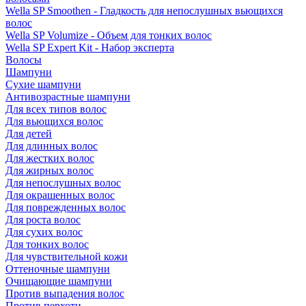
Wella SP Smoothen - Гладкость для непослушных вьющихся
волос
Wella SP Volumize - Объем для тонких волос
Wella SP Expert Kit - Набор эксперта
Волосы
Шампуни
Сухие шампуни
Антивозрастные шампуни
Для всех типов волос
Для вьющихся волос
Для детей
Для длинных волос
Для жестких волос
Для жирных волос
Для непослушных волос
Для окрашенных волос
Для поврежденных волос
Для роста волос
Для сухих волос
Для тонких волос
Для чувствительной кожи
Оттеночные шампуни
Очищающие шампуни
Против выпадения волос
Против перхоти