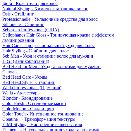
Igora - Красители для волос
Natural Styling - Химическая завивка волос
Osis - Стайлинг
Professionnelle - Укладочные средства для волос
Silhouette - Стайлинг
Sebastian Professional (США)
Cellophanes Hair Gloss - Тонирующая краска с эффектом
ламинирования
Hair Care - Профессиональный уход для волос
Hair Styling - Стайлинг для волос
Seb Man - Уход и стайлинг волос для мужчин
TIGI (Великобритания)
Bed Head for Men - Уход за волосами для мужчин
Catwalk
Bed Head Care - Уходы
Bed Head Style - Стайлинг
Wella Professionals (Германия)
Wella - Аксессуары
Blondor - Блондирование
Color Fresh - Оттеночные маски
ColorMotion - Сила и цвет
Color Touch - Интенсивное тонирование
Creatine+ - Трансформация текстуры
EIMI Styling - Настроение вашего стиля
Elements - Натуральная линия ухода за волосами