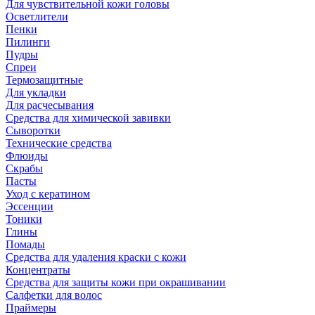
Для чувствительной кожи головы
Осветлители
Пенки
Пилинги
Пудры
Спреи
Термозащитные
Для укладки
Для расчесывания
Средства для химической завивки
Сыворотки
Технические средства
Флюиды
Скрабы
Пасты
Уход с кератином
Эссенции
Тоники
Глины
Помады
Средства для удаления краски с кожи
Концентраты
Средства для защиты кожи при окрашивании
Салфетки для волос
Праймеры