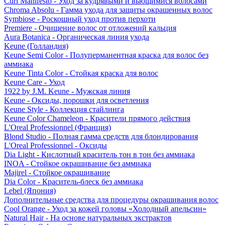
Curl Manifesto - Уход за кудрявыми и вьющимися волосами
Chroma Absolu - Гамма ухода для защиты окрашенных волос
Symbiose - Роскошный уход против перхоти
Premiere - Очищение волос от отложений кальция
Aura Botanica - Органическая линия ухода
Keune (Голландия)
Keune Semi Color - Полуперманентная краска для волос без
аммиака
Keune Tinta Color - Стойкая краска для волос
Keune Care - Уход
1922 by J.M. Keune - Мужская линия
Keune - Оксиды, порошки для осветления
Keune Style - Коллекция стайлинга
Keune Color Chameleon - Красители прямого действия
L'Oreal Professionnel (Франция)
Blond Studio - Полная гамма средств для блондирования
L'Oreal Professionnel - Оксиды
Dia Light - Кислотный краситель тон в тон без аммиака
INOA - Стойкое окрашивание без аммиака
Majirel - Стойкое окрашивание
Dia Color - Краситель-блеск без аммиака
Lebel (Япония)
Дополнительные средства для процедуры окрашивания волос
Cool Orange - Уход за кожей головы «Холодный апельсин»
Natural Hair - На основе натуральных экстрактов