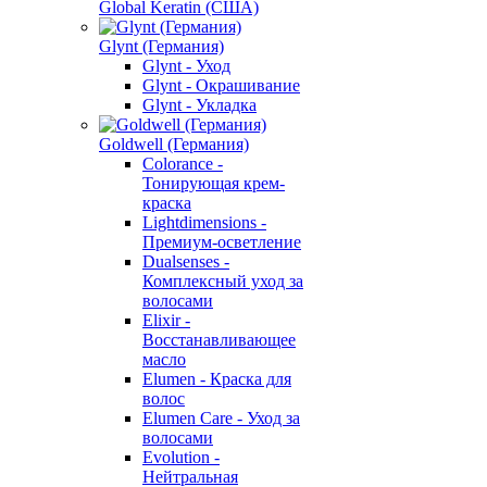
Global Keratin (США)
Glynt (Германия)
Glynt - Уход
Glynt - Окрашивание
Glynt - Укладка
Goldwell (Германия)
Colorance -
Тонирующая крем-
краска
Lightdimensions -
Премиум-осветление
Dualsenses -
Комплексный уход за
волосами
Elixir -
Восстанавливающее
масло
Elumen - Краска для
волос
Elumen Care - Уход за
волосами
Evolution -
Нейтральная