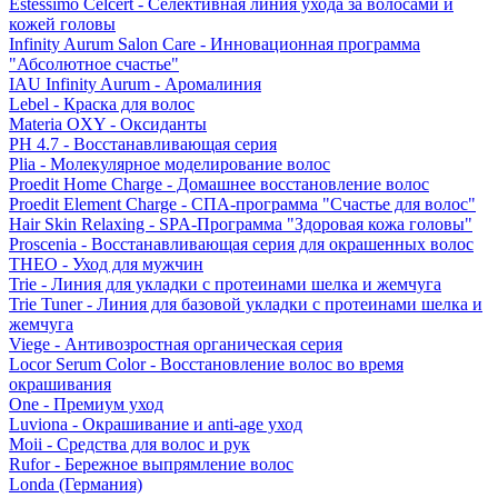
Estessimo Celcert - Селективная линия ухода за волосами и
кожей головы
Infinity Aurum Salon Care - Инновационная программа
"Абсолютное счастье"
IAU Infinity Aurum - Аромалиния
Lebel - Краска для волос
Materia OXY - Оксиданты
PH 4.7 - Восстанавливающая серия
Plia - Молекулярное моделирование волос
Proedit Home Charge - Домашнее восстановление волос
Proedit Element Charge - СПА-программа "Счастье для волос"
Hair Skin Relaxing - SPA-Программа "Здоровая кожа головы"
Proscenia - Восстанавливающая серия для окрашенных волос
THEO - Уход для мужчин
Trie - Линия для укладки с протеинами шелка и жемчуга
Trie Tuner - Линия для базовой укладки с протеинами шелка и
жемчуга
Viege - Антивозростная органическая серия
Locor Serum Color - Восстановление волос во время
окрашивания
One - Премиум уход
Luviona - Окрашивание и anti-age уход
Moii - Средства для волос и рук
Rufor - Бережное выпрямление волос
Londa (Германия)