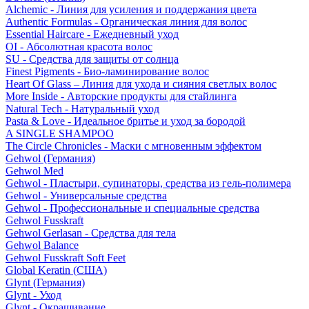
Alchemic - Линия для усиления и поддержания цвета
Authentic Formulas - Органическая линия для волос
Essential Haircare - Eжедневный уход
OI - Абсолютная красота волос
SU - Средства для защиты от солнца
Finest Pigments - Био-ламинирование волос
Heart Of Glass – Линия для ухода и сияния светлых волос
More Inside - Авторские продукты для стайлинга
Natural Tech - Натуральный уход
Pasta & Love - Идеальное бритье и уход за бородой
A SINGLE SHAMPOO
The Circle Chronicles - Маски с мгновенным эффектом
Gehwol (Германия)
Gehwol Med
Gehwol - Пластыри, супинаторы, средства из гель-полимера
Gehwol - Универсальные средства
Gehwol - Профессиональные и специальные средства
Gehwol Fusskraft
Gehwol Gerlasan - Средства для тела
Gehwol Balance
Gehwol Fusskraft Soft Feet
Global Keratin (США)
Glynt (Германия)
Glynt - Уход
Glynt - Окрашивание