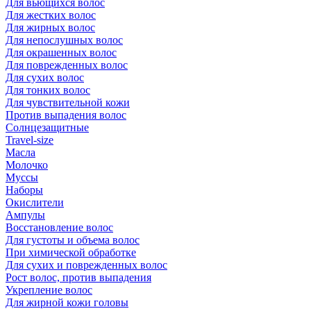
Для вьющихся волос
Для жестких волос
Для жирных волос
Для непослушных волос
Для окрашенных волос
Для поврежденных волос
Для сухих волос
Для тонких волос
Для чувствительной кожи
Против выпадения волос
Солнцезащитные
Travel-size
Масла
Молочко
Муссы
Наборы
Окислители
Ампулы
Восстановление волос
Для густоты и объема волос
При химической обработке
Для сухих и поврежденных волос
Рост волос, против выпадения
Укрепление волос
Для жирной кожи головы