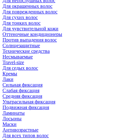
Для непослушных волос
Для окрашенных волос
Для поврежденных волос
Для сухих волос
Для тонких волос
Для чувствительной кожи
Оттеночные кондиционеры
Против выпадения волос
Солнцезащитные
Технические средства
Несмываемые
Travel-size
Для седых волос
Кремы
Лаки
Сильная фиксация
Слабая фиксация
Средняя фиксация
Ультрасильная фиксация
Подвижная фиксация
Ламинаты
Лосьоны
Маски
Антивозрастные
Для всех типов волос