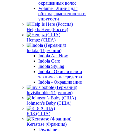
окрашенных волос
Volume - Линия для
объема, эластичности и
упругости
Help Is Here (Россия)
Hempz (США)
Indola (Германия)
Indola Act Now
Indola Care
Indola Styling
Indola - Окислители и
технические средства
Indola - Окрашивание
Invisibobble (Германия)
Johnson’s Baby (США)
K18 (США)
Kerastase (Франция)
Discipline -