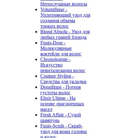
Непослушные волосы
Volumifique -
Уплотняющий уход для
создания объема
тонких волос
Blond Absolu - Уход для
любых граней блонда
Fusio-Dose -
Молекулярные
коктейли для волос
Chronologiste -
Искусство
ревитализации волос
Couture Styling -
Средства для укладки
Densifique - Потеря
густоты волос
Elixir Ultime - На
основе драгоценных
масел
Fresh Affair - Сухой
шампунь
Fusio-Scrub - Скраб-
уход для кожи головы
и волос