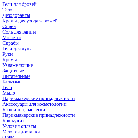
Гели для бровей
Тело
Дезодоранты
Кремы для ухода за кожей
Спреи
Соль для ванны
Молочко
Скрабы
Гели для душа
Руки
Кремы
Увлажняющие
Защитные
Питательные
Бальзамы
Гели
Мыло
Парикмахерские принадлежности
Аксессуары для косметологии
Брашинги, расчески
Парикмахерские принадлежности
Как купить
Условия оплаты
Условия доставки
О нас