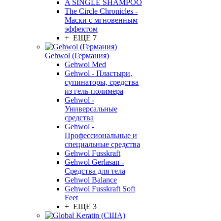
A SINGLE SHAMPOO
The Circle Chronicles -
Маски с мгновенным
эффектом
+ ЕЩЕ 7
Gehwol (Германия)
Gehwol Med
Gehwol - Пластыри,
супинаторы, средства
из гель-полимера
Gehwol -
Универсальные
средства
Gehwol -
Профессиональные и
специальные средства
Gehwol Fusskraft
Gehwol Gerlasan -
Средства для тела
Gehwol Balance
Gehwol Fusskraft Soft
Feet
+ ЕЩЕ 3