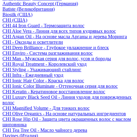
Authentic Beauty Concept (Германия)
Batiste (Великобритания)
Biosilk (США)
CHI (США)
CHI 44 Iron Guard - Термозащита волос
CHI Aloe Vera - Линия для всех типов кудрявых волос
CHI Argan Oil - На основе масла Арганы и дерева Моринга
CHI - Оксиды и осветлители
CHI Deep Brilliance - Глубокое увлажнение и блеск
CHI Enviro - Система разглаживания волос
CHI Man - Мужская серия для волос, усов и бороды
CHI Royal Treatment - Королевский уход
CHI Styling - Ухаживающий стайлинг
CHI Infra - Ежедневный уход
CHI Ionic Hair Color - Краска для волос
CHI Ionic Color Illuminate - Оттеночная серия для волос
CHI Keratin - Кератиновое восстановление волос
CHI Luxury Black Seed Oil - Линия уходов для поврежденных
волос
CHI Magnified Volume - Для тонких волос
CHI Olive Organics - На основе натуральных ингредиентов
CHI Rose Hip Oil - Защита цвета окрашенных волос с маслом
шиповника
CHI Tea Tree Oil - Масло чайного дерева
Davines (Италия)