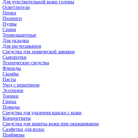
Для чувствительной кожи головы
Осветлители
Пенки
Пилинги
Пудры
Спреи
Термозащитные
Для укладки
Для расчесывания
Средства для химической завивки
Сыворотки
Технические средства
Флюиды
Скрабы
Пасты
Уход с кератином
Эссенции
Тоники
Глины
Помады
Средства для удаления краски с кожи
Концентраты
Средства для защиты кожи при окрашивании
Салфетки для волос
Праймеры