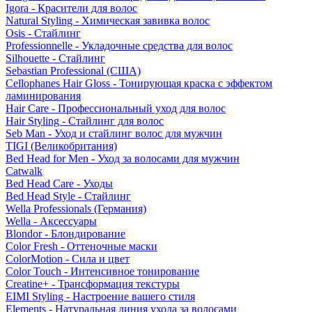
Igora - Красители для волос
Natural Styling - Химическая завивка волос
Osis - Стайлинг
Professionnelle - Укладочные средства для волос
Silhouette - Стайлинг
Sebastian Professional (США)
Cellophanes Hair Gloss - Тонирующая краска с эффектом
ламинирования
Hair Care - Профессиональный уход для волос
Hair Styling - Стайлинг для волос
Seb Man - Уход и стайлинг волос для мужчин
TIGI (Великобритания)
Bed Head for Men - Уход за волосами для мужчин
Catwalk
Bed Head Care - Уходы
Bed Head Style - Стайлинг
Wella Professionals (Германия)
Wella - Аксессуары
Blondor - Блондирование
Color Fresh - Оттеночные маски
ColorMotion - Сила и цвет
Color Touch - Интенсивное тонирование
Creatine+ - Трансформация текстуры
EIMI Styling - Настроение вашего стиля
Elements - Натуральная линия ухода за волосами