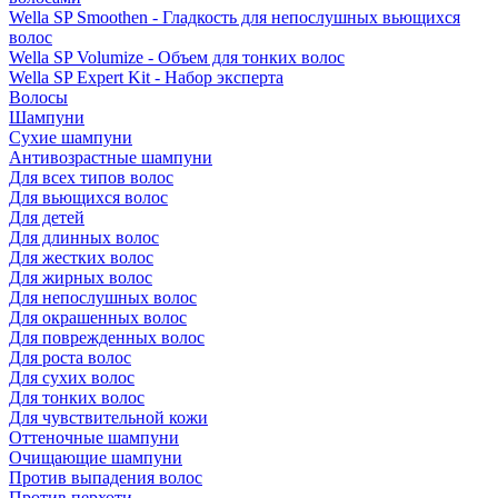
Wella SP Smoothen - Гладкость для непослушных вьющихся
волос
Wella SP Volumize - Объем для тонких волос
Wella SP Expert Kit - Набор эксперта
Волосы
Шампуни
Сухие шампуни
Антивозрастные шампуни
Для всех типов волос
Для вьющихся волос
Для детей
Для длинных волос
Для жестких волос
Для жирных волос
Для непослушных волос
Для окрашенных волос
Для поврежденных волос
Для роста волос
Для сухих волос
Для тонких волос
Для чувствительной кожи
Оттеночные шампуни
Очищающие шампуни
Против выпадения волос
Против перхоти