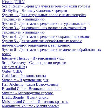
Nioxin (США)
Scalp Relief - Серия для чувствительной кожи головы
3D Styling - Линия укладочных средств
System 1 - Для натуральных волос с намечающейся
тенденцией к выпадению
System 2 - Для заметно редеющих натуральных волос
System 3 - Для окрашенных волос с намечающейся
тенденцией к выпадению
System 4 - Для заметно редеющих окрашенных волос
System 5 - Для химически обработанных волос с
намечающейся тенденцией к выпадению
System 6 - Для заметно редеющих химически обработанных
волос
Intensive Therapy - Интенсивный уход
Scalp Recovery - Серия против перхоти
Olaplex (США)
Oribe (США)
Gold Lust - Роскошь золота
Signature - Вдохновение дня
Hair Alchemy - Сила Возрождения
Beautiful Color - Великолепие цвета
Silverati - Благородство серебра
Bright Blonde - Яркий блонд
Moisture and Control - Источник красоты
Magnificent Volume - Магия объема