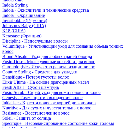
Indola Styling
Indola - Окислители и технические средства
Indola - Окрашивание
Invisibobble (Германия)
Johnson’s Baby (США)
K18 (США)
Kerastase (Франция)
Discipline - Непослушные волосы
Volumifique - Уплотняющий уход для создания объема тонких
волос
Blond Absolu - Уход для любых граней блонда
Fusio-Dose - Молекулярные коктейли для волос
Chronologiste - Искусство ревитализации волос
Couture Styling - Средства для укладки
Densifique - Потеря густоты волос
Elixir Ultime - На основе драгоценных масел
Fresh Affair - Сухой шампунь
Fusio-Scrub - Скраб-уход для кожи головы и волос
Genesis - Гамма против выпадения волос
Initialiste - Красота волос от корней до кончиков
Nutritive - Для сухих и чувствительных волос
Resistance - Восстановление волос
Soleil - Защита от солнца
Specifique - Несбалансированное состояние кожи головы