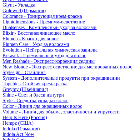
Glynt - Укладка
Goldwell (Германия)
Colorance - Тонирующая крем-краска
Lightdimensions - Премиум-осветление
Dualsenses - Комплексный уход за волосами
Elixir - Восстанавливающее масло
Elumen - Краска для волос
Elumen Care - Уход за волосами
Evolution - Нейтральная химическая завивка
Kerasilk - Премиальный уход для волос
Men Reshade - Экспресс-коррекция седины
New Blonde - Экспресс осветление для мелированных волос
Stylesign - Стайлинг
System - Дополнительные продукты при окрашивании
Topchic - Стойкая крем-краска
Greymy (Швейцария)
Shine - Свет и блеск изнутри
Style - Средства укладки волос
Color - Линия для окрашенных волос
Volume - Линия для объема, эластичности и упругости
Help Is Here (Россия)
Hempz (США)
Indola (Германия)
Indola Act Now
Indola Care