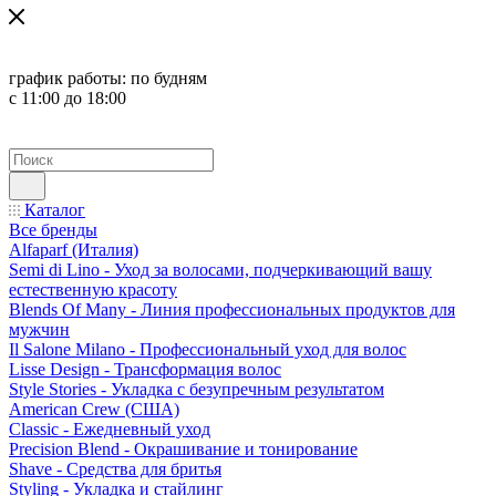
график работы:
по будням
с 11:00 до 18:00
Каталог
Все бренды
Alfaparf (Италия)
Semi di Lino - Уход за волосами, подчеркивающий вашу
естественную красоту
Blends Of Many - Линия профессиональных продуктов для
мужчин
Il Salone Milano - Профессиональный уход для волос
Lisse Design - Трансформация волос
Style Stories - Укладка с безупречным результатом
American Crew (США)
Classic - Ежедневный уход
Precision Blend - Окрашивание и тонирование
Shave - Средства для бритья
Styling - Укладка и стайлинг