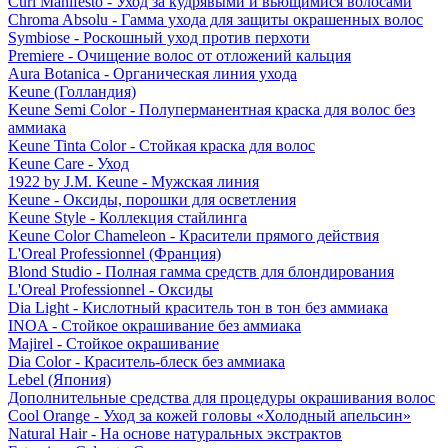
Curl Manifesto - Уход за кудрявыми и вьющимися волосами
Chroma Absolu - Гамма ухода для защиты окрашенных волос
Symbiose - Роскошный уход против перхоти
Premiere - Очищение волос от отложений кальция
Aura Botanica - Органическая линия ухода
Keune (Голландия)
Keune Semi Color - Полуперманентная краска для волос без
аммиака
Keune Tinta Color - Стойкая краска для волос
Keune Care - Уход
1922 by J.M. Keune - Мужская линия
Keune - Оксиды, порошки для осветления
Keune Style - Коллекция стайлинга
Keune Color Chameleon - Красители прямого действия
L'Oreal Professionnel (Франция)
Blond Studio - Полная гамма средств для блондирования
L'Oreal Professionnel - Оксиды
Dia Light - Кислотный краситель тон в тон без аммиака
INOA - Стойкое окрашивание без аммиака
Majirel - Стойкое окрашивание
Dia Color - Краситель-блеск без аммиака
Lebel (Япония)
Дополнительные средства для процедуры окрашивания волос
Cool Orange - Уход за кожей головы «Холодный апельсин»
Natural Hair - На основе натуральных экстрактов