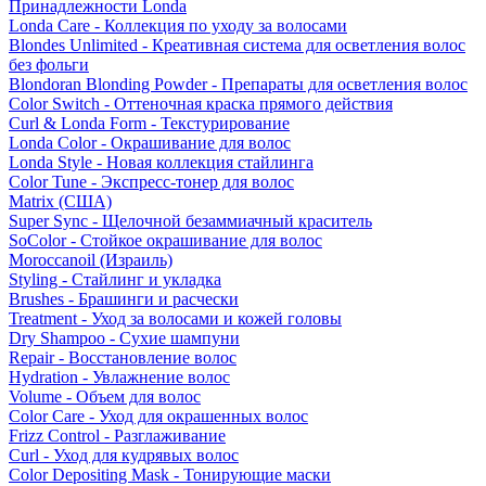
Принадлежности Londa
Londa Care - Коллекция по уходу за волосами
Blondes Unlimited - Креативная система для осветления волос
без фольги
Blondoran Blonding Powder - Препараты для осветления волос
Color Switch - Оттеночная краска прямого действия
Curl & Londa Form - Текстурирование
Londa Color - Окрашивание для волос
Londa Style - Новая коллекция стайлинга
Color Tune - Экспресс-тонер для волос
Matrix (США)
Super Sync - Щелочной безаммиачный краситель
SoColor - Стойкое окрашивание для волос
Moroccanoil (Израиль)
Styling - Стайлинг и укладка
Brushes - Брашинги и расчески
Treatment - Уход за волосами и кожей головы
Dry Shampoo - Сухие шампуни
Repair - Восстановление волос
Hydration - Увлажнение волос
Volume - Объем для волос
Color Care - Уход для окрашенных волос
Frizz Control - Разглаживание
Curl - Уход для кудрявых волос
Color Depositing Mask - Тонирующие маски