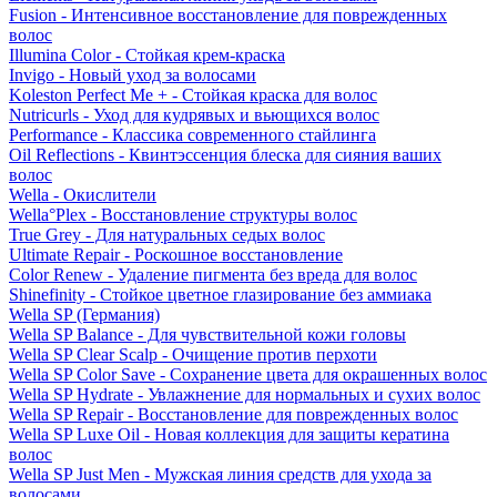
Fusion - Интенсивное восстановление для поврежденных
волос
Illumina Color - Стойкая крем-краска
Invigo - Новый уход за волосами
Koleston Perfect Me + - Стойкая краска для волос
Nutricurls - Уход для кудрявых и вьющихся волос
Performance - Классика современного стайлинга
Oil Reflections - Квинтэссенция блеска для сияния ваших
волос
Wella - Окислители
Wella°Plex - Восстановление структуры волос
True Grey - Для натуральных седых волос
Ultimate Repair - Роскошное восстановление
Color Renew - Удаление пигмента без вреда для волос
Shinefinity - Стойкое цветное глазирование без аммиака
Wella SP (Германия)
Wella SP Balance - Для чувствительной кожи головы
Wella SP Clear Scalp - Очищение против перхоти
Wella SP Color Save - Сохранение цвета для окрашенных волос
Wella SP Hydrate - Увлажнение для нормальных и сухих волос
Wella SP Repair - Восстановление для поврежденных волос
Wella SP Luxe Oil - Новая коллекция для защиты кератина
волос
Wella SP Just Men - Мужская линия средств для ухода за
волосами