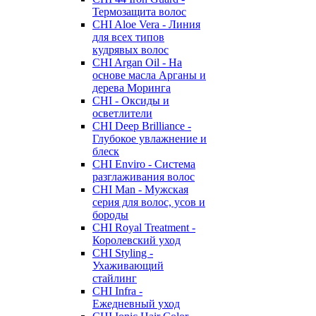
Термозащита волос
CHI Aloe Vera - Линия
для всех типов
кудрявых волос
CHI Argan Oil - На
основе масла Арганы и
дерева Моринга
CHI - Оксиды и
осветлители
CHI Deep Brilliance -
Глубокое увлажнение и
блеск
CHI Enviro - Система
разглаживания волос
CHI Man - Мужская
серия для волос, усов и
бороды
CHI Royal Treatment -
Королевский уход
CHI Styling -
Ухаживающий
стайлинг
CHI Infra -
Ежедневный уход