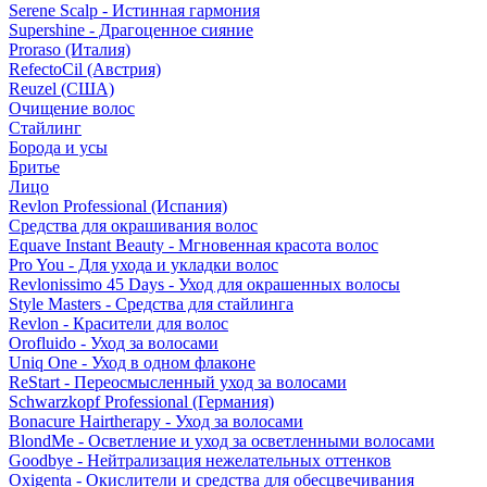
Serene Scalp - Истинная гармония
Supershine - Драгоценное сияние
Proraso (Италия)
RefectoCil (Австрия)
Reuzel (США)
Очищение волос
Стайлинг
Борода и усы
Бритье
Лицо
Revlon Professional (Испания)
Средства для окрашивания волос
Equave Instant Beauty - Мгновенная красота волос
Pro You - Для ухода и укладки волос
Revlonissimo 45 Days - Уход для окрашенных волосы
Style Masters - Средства для стайлинга
Revlon - Красители для волос
Orofluido - Уход за волосами
Uniq One - Уход в одном флаконе
ReStart - Переосмысленный уход за волосами
Schwarzkopf Professional (Германия)
Bonacure Hairtherapy - Уход за волосами
BlondMe - Осветление и уход за осветленными волосами
Goodbye - Нейтрализация нежелательных оттенков
Oxigenta - Окислители и средства для обесцвечивания