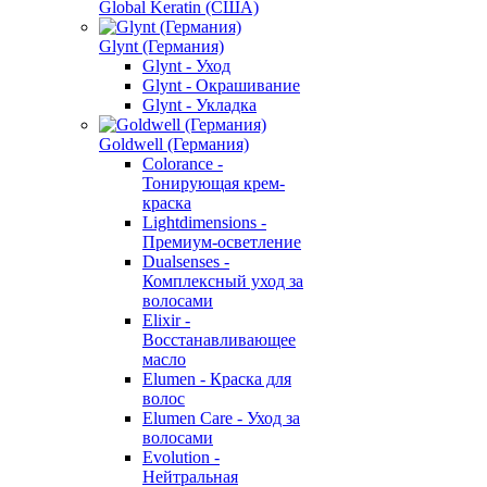
Global Keratin (США)
Glynt (Германия)
Glynt - Уход
Glynt - Окрашивание
Glynt - Укладка
Goldwell (Германия)
Colorance -
Тонирующая крем-
краска
Lightdimensions -
Премиум-осветление
Dualsenses -
Комплексный уход за
волосами
Elixir -
Восстанавливающее
масло
Elumen - Краска для
волос
Elumen Care - Уход за
волосами
Evolution -
Нейтральная