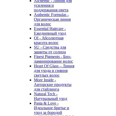
Alchemic - Линия для
усиления и
поддержания цвета
Authentic Formulas -
Органическая линия
для волос
Essential Haircare -
Eжедневный уход
OI - Абсолютная
красота волос
SU - Средства для
защиты от солнца
Finest Pigments - Био-
ламинирование волос
Heart Of Glass – Линия
для ухода и сияния
светлых волос
More Inside -
Авторские продукты
для стайлинга
Natural Tech -
Натуральный уход
Pasta & Love -
Идеальное бритье и
уход за бородой