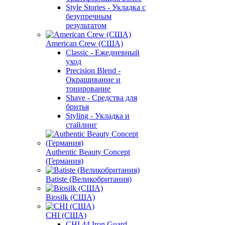
Style Stories - Укладка с
безупречным
результатом
American Crew (США)
Classic - Ежедневный
уход
Precision Blend -
Окрашивание и
тонирование
Shave - Средства для
бритья
Styling - Укладка и
стайлинг
Authentic Beauty Concept
(Германия)
Batiste (Великобритания)
Biosilk (США)
CHI (США)
CHI 44 Iron Guard -