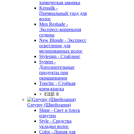
химическая завивка
Kerasilk -
Премиальный уход для
волос
Men Reshade -
Экспресс-коррекция
седины
New Blonde - Экспресс
осветление для
мелированных волос
Stylesign - Стайлинг
System -
Дополнительные
продукты при
окрашивании
Topchic - Стойкая
крем-краска
+ ЕЩЕ 8
Greymy (Швейцария)
Shine - Свет и блеск
изнутри
Style - Средства
укладки волос
Color - Линия для