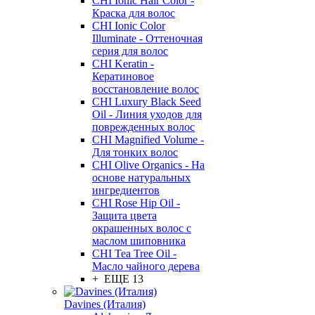
CHI Ionic Hair Color -
Краска для волос
CHI Ionic Color
Illuminate - Оттеночная
серия для волос
CHI Keratin -
Кератиновое
восстановление волос
CHI Luxury Black Seed
Oil - Линия уходов для
поврежденных волос
CHI Magnified Volume -
Для тонких волос
CHI Olive Organics - На
основе натуральных
ингредиентов
CHI Rose Hip Oil -
Защита цвета
окрашенных волос с
маслом шиповника
CHI Tea Tree Oil -
Масло чайного дерева
+ ЕЩЕ 13
Davines (Италия)