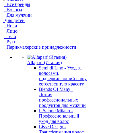
Все бренды
Волосы
Для мужчин
Для детей
Ноги
Лицо
Тело
Руки
Парикмахерские принадлежности
Alfaparf (Италия)
Semi di Lino - Уход за
волосами,
подчеркивающий вашу
естественную красоту
Blends Of Many -
Линия
профессиональных
продуктов для мужчин
Il Salone Milano -
Профессиональный
уход для волос
Lisse Design -
Трансформация волос