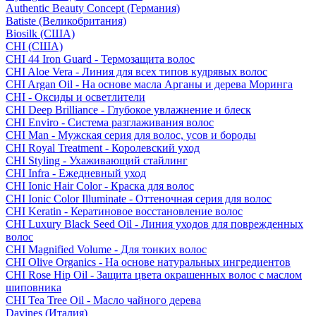
Authentic Beauty Concept (Германия)
Batiste (Великобритания)
Biosilk (США)
CHI (США)
CHI 44 Iron Guard - Термозащита волос
CHI Aloe Vera - Линия для всех типов кудрявых волос
CHI Argan Oil - На основе масла Арганы и дерева Моринга
CHI - Оксиды и осветлители
CHI Deep Brilliance - Глубокое увлажнение и блеск
CHI Enviro - Система разглаживания волос
CHI Man - Мужская серия для волос, усов и бороды
CHI Royal Treatment - Королевский уход
CHI Styling - Ухаживающий стайлинг
CHI Infra - Ежедневный уход
CHI Ionic Hair Color - Краска для волос
CHI Ionic Color Illuminate - Оттеночная серия для волос
CHI Keratin - Кератиновое восстановление волос
CHI Luxury Black Seed Oil - Линия уходов для поврежденных
волос
CHI Magnified Volume - Для тонких волос
CHI Olive Organics - На основе натуральных ингредиентов
CHI Rose Hip Oil - Защита цвета окрашенных волос с маслом
шиповника
CHI Tea Tree Oil - Масло чайного дерева
Davines (Италия)