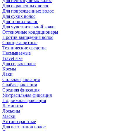
Для непослушных волос
Для окрашенных волос
Для поврежденных волос
Для сухих волос
Для тонких волос
Для чувствительной кожи
Оттеночные кондиционеры
Против выпадения волос
Солнцезащитные
Технические средства
Несмываемые
Travel-size
Для седых волос
Кремы
Лаки
Сильная фиксация
Слабая фиксация
Средняя фиксация
Ультрасильная фиксация
Подвижная фиксация
Ламинаты
Лосьоны
Маски
Антивозрастные
Для всех типов волос