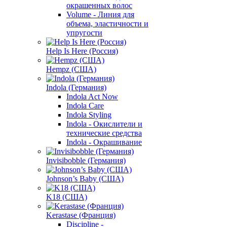
окрашенных волос
Volume - Линия для
объема, эластичности и
упругости
Help Is Here (Россия)
Hempz (США)
Indola (Германия)
Indola Act Now
Indola Care
Indola Styling
Indola - Окислители и
технические средства
Indola - Окрашивание
Invisibobble (Германия)
Johnson’s Baby (США)
K18 (США)
Kerastase (Франция)
Discipline -