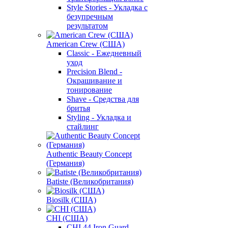
Style Stories - Укладка с
безупречным
результатом
American Crew (США)
Classic - Ежедневный
уход
Precision Blend -
Окрашивание и
тонирование
Shave - Средства для
бритья
Styling - Укладка и
стайлинг
Authentic Beauty Concept
(Германия)
Batiste (Великобритания)
Biosilk (США)
CHI (США)
CHI 44 Iron Guard -