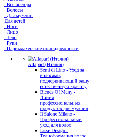
Все бренды
Волосы
Для мужчин
Для детей
Ноги
Лицо
Тело
Руки
Парикмахерские принадлежности
Alfaparf (Италия)
Semi di Lino - Уход за
волосами,
подчеркивающий вашу
естественную красоту
Blends Of Many -
Линия
профессиональных
продуктов для мужчин
Il Salone Milano -
Профессиональный
уход для волос
Lisse Design -
Трансформация волос