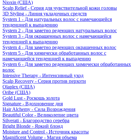
Nioxin (США)
Scalp Relief - Серия для чувствительной кожи головы
3D Styling - Линия укладочных средств
System 1 - Для натуральных волос с намечающейся
тенденцией к выпадению
System 2 - Для заметно редеющих натуральных волос
System 3 - Для окрашенных волос с намечающейся
тенденцией к выпадению
System 4 - Для заметно редеющих окрашенных волос
System 5 - Для химически обработанных волос с
намечающейся тенденцией к выпадению
System 6 - Для заметно редеющих химически обработанных
волос
Intensive Therapy - Интенсивный уход
Scalp Recovery - Серия против перхоти
Olaplex (США)
Oribe (США)
Gold Lust - Роскошь золота
Signature - Вдохновение дня
Hair Alchemy - Сила Возрождения
Beautiful Color - Великолепие цвета
Silverati - Благородство серебра
Bright Blonde - Яркий блонд
Moisture and Control - Источник красоты
Magnificent Volume - Магия объема