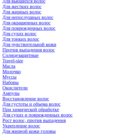
Для вьющихся волос
Для жестких волос
Для жирных волос
Для непослушных волос
Для окрашенных волос
Для поврежденных волос
Для сухих волос
Для тонких волос
Для чувствительной кожи
Против выпадения волос
Солнцезащитные
Travel-size
Масла
Молочко
Муссы
Наборы
Окислители
Ампулы
Восстановление волос
Для густоты и объема волос
При химической обработке
Для сухих и поврежденных волос
Рост волос, против выпадения
Укрепление волос
Для жирной кожи головы