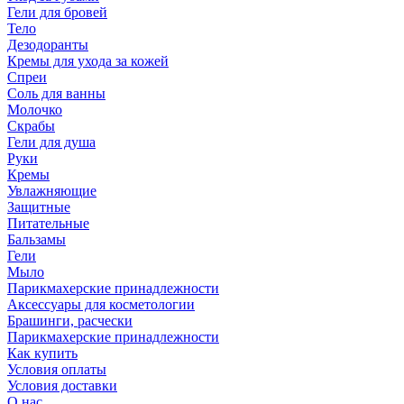
Гели для бровей
Тело
Дезодоранты
Кремы для ухода за кожей
Спреи
Соль для ванны
Молочко
Скрабы
Гели для душа
Руки
Кремы
Увлажняющие
Защитные
Питательные
Бальзамы
Гели
Мыло
Парикмахерские принадлежности
Аксессуары для косметологии
Брашинги, расчески
Парикмахерские принадлежности
Как купить
Условия оплаты
Условия доставки
О нас