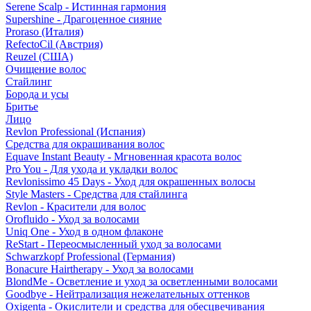
Serene Scalp - Истинная гармония
Supershine - Драгоценное сияние
Proraso (Италия)
RefectoCil (Австрия)
Reuzel (США)
Очищение волос
Стайлинг
Борода и усы
Бритье
Лицо
Revlon Professional (Испания)
Средства для окрашивания волос
Equave Instant Beauty - Мгновенная красота волос
Pro You - Для ухода и укладки волос
Revlonissimo 45 Days - Уход для окрашенных волосы
Style Masters - Средства для стайлинга
Revlon - Красители для волос
Orofluido - Уход за волосами
Uniq One - Уход в одном флаконе
ReStart - Переосмысленный уход за волосами
Schwarzkopf Professional (Германия)
Bonacure Hairtherapy - Уход за волосами
BlondMe - Осветление и уход за осветленными волосами
Goodbye - Нейтрализация нежелательных оттенков
Oxigenta - Окислители и средства для обесцвечивания