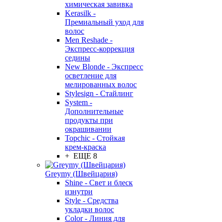
химическая завивка
Kerasilk -
Премиальный уход для
волос
Men Reshade -
Экспресс-коррекция
седины
New Blonde - Экспресс
осветление для
мелированных волос
Stylesign - Стайлинг
System -
Дополнительные
продукты при
окрашивании
Topchic - Стойкая
крем-краска
+ ЕЩЕ 8
Greymy (Швейцария)
Shine - Свет и блеск
изнутри
Style - Средства
укладки волос
Color - Линия для