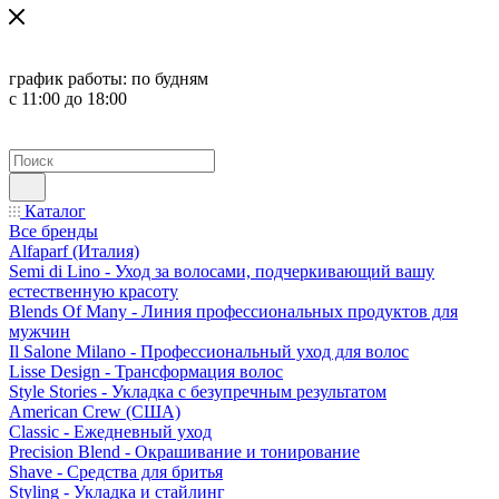
график работы:
по будням
с 11:00 до 18:00
Каталог
Все бренды
Alfaparf (Италия)
Semi di Lino - Уход за волосами, подчеркивающий вашу
естественную красоту
Blends Of Many - Линия профессиональных продуктов для
мужчин
Il Salone Milano - Профессиональный уход для волос
Lisse Design - Трансформация волос
Style Stories - Укладка с безупречным результатом
American Crew (США)
Classic - Ежедневный уход
Precision Blend - Окрашивание и тонирование
Shave - Средства для бритья
Styling - Укладка и стайлинг