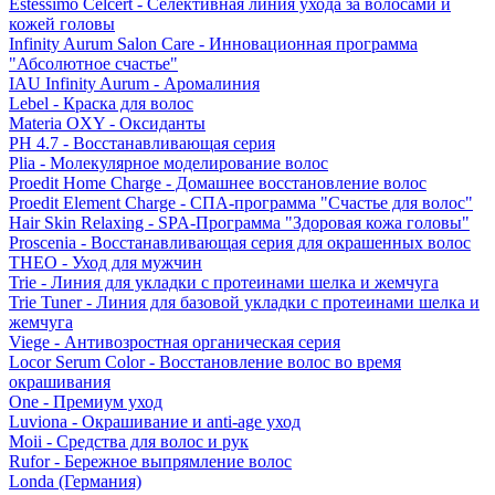
Estessimo Celcert - Селективная линия ухода за волосами и
кожей головы
Infinity Aurum Salon Care - Инновационная программа
"Абсолютное счастье"
IAU Infinity Aurum - Аромалиния
Lebel - Краска для волос
Materia OXY - Оксиданты
PH 4.7 - Восстанавливающая серия
Plia - Молекулярное моделирование волос
Proedit Home Charge - Домашнее восстановление волос
Proedit Element Charge - СПА-программа "Счастье для волос"
Hair Skin Relaxing - SPA-Программа "Здоровая кожа головы"
Proscenia - Восстанавливающая серия для окрашенных волос
THEO - Уход для мужчин
Trie - Линия для укладки с протеинами шелка и жемчуга
Trie Tuner - Линия для базовой укладки с протеинами шелка и
жемчуга
Viege - Антивозростная органическая серия
Locor Serum Color - Восстановление волос во время
окрашивания
One - Премиум уход
Luviona - Окрашивание и anti-age уход
Moii - Средства для волос и рук
Rufor - Бережное выпрямление волос
Londa (Германия)