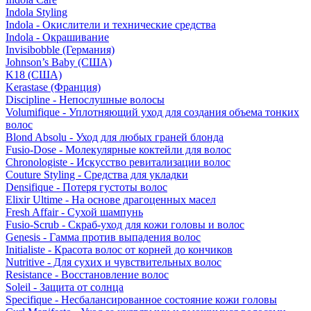
Indola Styling
Indola - Окислители и технические средства
Indola - Окрашивание
Invisibobble (Германия)
Johnson’s Baby (США)
K18 (США)
Kerastase (Франция)
Discipline - Непослушные волосы
Volumifique - Уплотняющий уход для создания объема тонких
волос
Blond Absolu - Уход для любых граней блонда
Fusio-Dose - Молекулярные коктейли для волос
Chronologiste - Искусство ревитализации волос
Couture Styling - Средства для укладки
Densifique - Потеря густоты волос
Elixir Ultime - На основе драгоценных масел
Fresh Affair - Сухой шампунь
Fusio-Scrub - Скраб-уход для кожи головы и волос
Genesis - Гамма против выпадения волос
Initialiste - Красота волос от корней до кончиков
Nutritive - Для сухих и чувствительных волос
Resistance - Восстановление волос
Soleil - Защита от солнца
Specifique - Несбалансированное состояние кожи головы