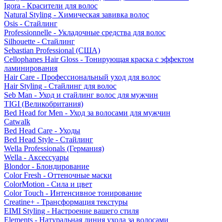
Igora - Красители для волос
Natural Styling - Химическая завивка волос
Osis - Стайлинг
Professionnelle - Укладочные средства для волос
Silhouette - Стайлинг
Sebastian Professional (США)
Cellophanes Hair Gloss - Тонирующая краска с эффектом
ламинирования
Hair Care - Профессиональный уход для волос
Hair Styling - Стайлинг для волос
Seb Man - Уход и стайлинг волос для мужчин
TIGI (Великобритания)
Bed Head for Men - Уход за волосами для мужчин
Catwalk
Bed Head Care - Уходы
Bed Head Style - Стайлинг
Wella Professionals (Германия)
Wella - Аксессуары
Blondor - Блондирование
Color Fresh - Оттеночные маски
ColorMotion - Сила и цвет
Color Touch - Интенсивное тонирование
Creatine+ - Трансформация текстуры
EIMI Styling - Настроение вашего стиля
Elements - Натуральная линия ухода за волосами