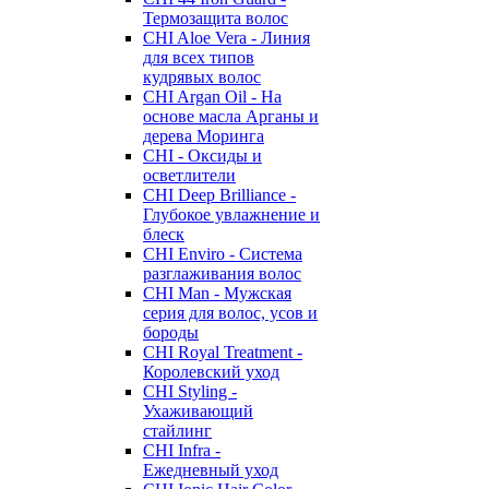
Термозащита волос
CHI Aloe Vera - Линия
для всех типов
кудрявых волос
CHI Argan Oil - На
основе масла Арганы и
дерева Моринга
CHI - Оксиды и
осветлители
CHI Deep Brilliance -
Глубокое увлажнение и
блеск
CHI Enviro - Система
разглаживания волос
CHI Man - Мужская
серия для волос, усов и
бороды
CHI Royal Treatment -
Королевский уход
CHI Styling -
Ухаживающий
стайлинг
CHI Infra -
Ежедневный уход