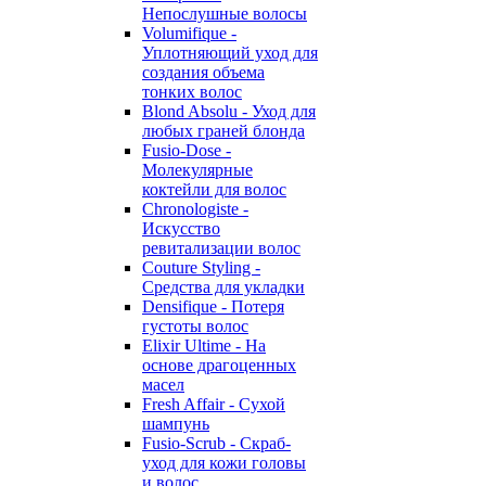
Непослушные волосы
Volumifique -
Уплотняющий уход для
создания объема
тонких волос
Blond Absolu - Уход для
любых граней блонда
Fusio-Dose -
Молекулярные
коктейли для волос
Chronologiste -
Искусство
ревитализации волос
Couture Styling -
Средства для укладки
Densifique - Потеря
густоты волос
Elixir Ultime - На
основе драгоценных
масел
Fresh Affair - Сухой
шампунь
Fusio-Scrub - Скраб-
уход для кожи головы
и волос