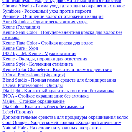
Curl Manifesto - Уход за кудрявыми и вьющимися волосами
Chroma Absolu - Гамма ухода для защиты окрашенных волос
Symbiose - Роскошный уход против перхоти
Premiere - Очищение волос от отложений кальция
Aura Botanica - Органическая линия ухода
Keune (Голландия)
Keune Semi Color - Полуперманентная краска для волос без
аммиака
Keune Tinta Color - Стойкая краска для волос
Keune Care - Уход
1922 by J.M. Keune - Мужская линия
Keune - Оксиды, порошки для осветления
Keune Style - Коллекция стайлинга
Keune Color Chameleon - Красители прямого действия
L'Oreal Professionnel (Франция)
Blond Studio - Полная гамма средств для блондирования
L'Oreal Professionnel - Оксиды
Dia Light - Кислотный краситель тон в тон без аммиака
INOA - Стойкое окрашивание без аммиака
Majirel - Стойкое окрашивание
Dia Color - Краситель-блеск без аммиака
Lebel (Япония)
Дополнительные средства для процедуры окрашивания волос
Cool Orange - Уход за кожей головы «Холодный апельсин»
Natural Hair - На основе натуральных экстрактов