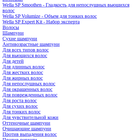
Wella SP Smoothen - Гладкость для непослушных вьющихся
волос
Wella SP Volumize - Объем для тонких волос
Wella SP Expert Kit - Набор эксперта
Волосы
Шампуни
Сухие шампуни
Антивозрастные шампуни
Для всех типов волос
Для вьющихся волос
Для детей
Для длинных волос
Для жестких волос
Для жирных волос
Для непослушных волос
Для окрашенных волос
Для поврежденных волос
Для роста волос
Для сухих волос
Для тонких волос
Для чувствительной кожи
Оттеночные шампуни
Очищающие шампуни
Против выпадения волос
Против перхоти