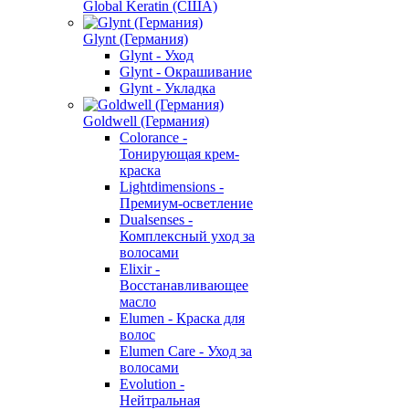
Global Keratin (США)
Glynt (Германия)
Glynt - Уход
Glynt - Окрашивание
Glynt - Укладка
Goldwell (Германия)
Colorance -
Тонирующая крем-
краска
Lightdimensions -
Премиум-осветление
Dualsenses -
Комплексный уход за
волосами
Elixir -
Восстанавливающее
масло
Elumen - Краска для
волос
Elumen Care - Уход за
волосами
Evolution -
Нейтральная