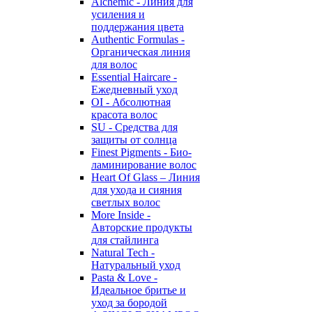
Alchemic - Линия для
усиления и
поддержания цвета
Authentic Formulas -
Органическая линия
для волос
Essential Haircare -
Eжедневный уход
OI - Абсолютная
красота волос
SU - Средства для
защиты от солнца
Finest Pigments - Био-
ламинирование волос
Heart Of Glass – Линия
для ухода и сияния
светлых волос
More Inside -
Авторские продукты
для стайлинга
Natural Tech -
Натуральный уход
Pasta & Love -
Идеальное бритье и
уход за бородой