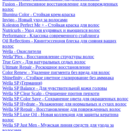
Fusion - Интенсивное восстановление для поврежденных
волос
Illumina Color - Стойкая крем-краска
Invigo - Новый уход за волосами
Koleston Perfect Me + - Стойкая краска для волос
Nutricurls - Уход для кудрявых и вьющихся волос
Performance - Классика современного стайлинга
Oil Reflections - Квинтэссенция блеска для сияния ваших
волос
Wella - Окислители
Wella°Plex - Восстановление структуры волос
True Grey - Для натуральных седых волос
Ultimate Repair - Роскошное восстановление
Color Renew - Удаление пигмента без вреда для волос
Shinefinity - Стойкое цветное глазирование без аммиака
Wella SP (Германия)
Wella SP Balance - Для чувствительной кожи головы
Wella SP Clear Scalp - Очищение против перхоти
Wella SP Color Save - Сохранение цвета для окрашенных волос
Wella SP Hydrate - Увлажнение для нормальных и сухих волос
Wella SP Repair - Восстановление для поврежденных волос
Wella SP Luxe Oil - Новая коллекция для защиты кератина
волос
Wella SP Just Men - Мужская линия средств для ухода за
волосами