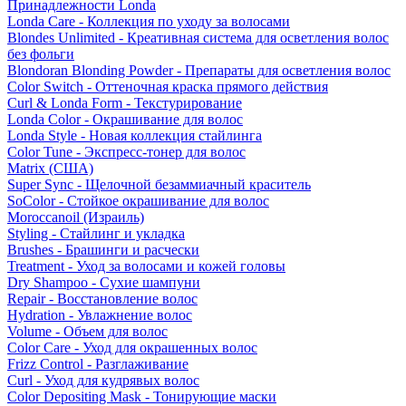
Принадлежности Londa
Londa Care - Коллекция по уходу за волосами
Blondes Unlimited - Креативная система для осветления волос
без фольги
Blondoran Blonding Powder - Препараты для осветления волос
Color Switch - Оттеночная краска прямого действия
Curl & Londa Form - Текстурирование
Londa Color - Окрашивание для волос
Londa Style - Новая коллекция стайлинга
Color Tune - Экспресс-тонер для волос
Matrix (США)
Super Sync - Щелочной безаммиачный краситель
SoColor - Стойкое окрашивание для волос
Moroccanoil (Израиль)
Styling - Стайлинг и укладка
Brushes - Брашинги и расчески
Treatment - Уход за волосами и кожей головы
Dry Shampoo - Сухие шампуни
Repair - Восстановление волос
Hydration - Увлажнение волос
Volume - Объем для волос
Color Care - Уход для окрашенных волос
Frizz Control - Разглаживание
Curl - Уход для кудрявых волос
Color Depositing Mask - Тонирующие маски