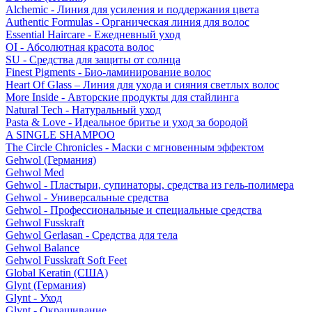
Alchemic - Линия для усиления и поддержания цвета
Authentic Formulas - Органическая линия для волос
Essential Haircare - Eжедневный уход
OI - Абсолютная красота волос
SU - Средства для защиты от солнца
Finest Pigments - Био-ламинирование волос
Heart Of Glass – Линия для ухода и сияния светлых волос
More Inside - Авторские продукты для стайлинга
Natural Tech - Натуральный уход
Pasta & Love - Идеальное бритье и уход за бородой
A SINGLE SHAMPOO
The Circle Chronicles - Маски с мгновенным эффектом
Gehwol (Германия)
Gehwol Med
Gehwol - Пластыри, супинаторы, средства из гель-полимера
Gehwol - Универсальные средства
Gehwol - Профессиональные и специальные средства
Gehwol Fusskraft
Gehwol Gerlasan - Средства для тела
Gehwol Balance
Gehwol Fusskraft Soft Feet
Global Keratin (США)
Glynt (Германия)
Glynt - Уход
Glynt - Окрашивание