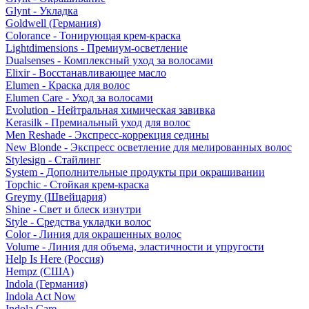
Glynt - Укладка
Goldwell (Германия)
Colorance - Тонирующая крем-краска
Lightdimensions - Премиум-осветление
Dualsenses - Комплексный уход за волосами
Elixir - Восстанавливающее масло
Elumen - Краска для волос
Elumen Care - Уход за волосами
Evolution - Нейтральная химическая завивка
Kerasilk - Премиальный уход для волос
Men Reshade - Экспресс-коррекция седины
New Blonde - Экспресс осветление для мелированных волос
Stylesign - Стайлинг
System - Дополнительные продукты при окрашивании
Topchic - Стойкая крем-краска
Greymy (Швейцария)
Shine - Свет и блеск изнутри
Style - Средства укладки волос
Color - Линия для окрашенных волос
Volume - Линия для объема, эластичности и упругости
Help Is Here (Россия)
Hempz (США)
Indola (Германия)
Indola Act Now
Indola Care