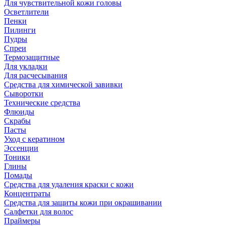
Для чувствительной кожи головы
Осветлители
Пенки
Пилинги
Пудры
Спреи
Термозащитные
Для укладки
Для расчесывания
Средства для химической завивки
Сыворотки
Технические средства
Флюиды
Скрабы
Пасты
Уход с кератином
Эссенции
Тоники
Глины
Помады
Средства для удаления краски с кожи
Концентраты
Средства для защиты кожи при окрашивании
Салфетки для волос
Праймеры