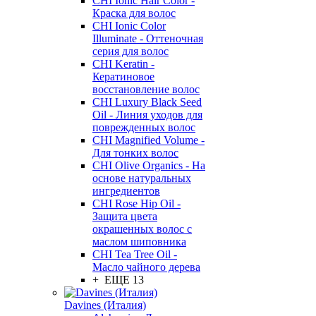
CHI Ionic Hair Color -
Краска для волос
CHI Ionic Color
Illuminate - Оттеночная
серия для волос
CHI Keratin -
Кератиновое
восстановление волос
CHI Luxury Black Seed
Oil - Линия уходов для
поврежденных волос
CHI Magnified Volume -
Для тонких волос
CHI Olive Organics - На
основе натуральных
ингредиентов
CHI Rose Hip Oil -
Защита цвета
окрашенных волос с
маслом шиповника
CHI Tea Tree Oil -
Масло чайного дерева
+ ЕЩЕ 13
Davines (Италия)