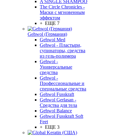
A SINGLE SHAMPOO
The Circle Chronicles -
Маски с мгновенным
эффектом
+ ЕЩЕ 7
Gehwol (Германия)
Gehwol Med
Gehwol - Пластыри,
супинаторы, средства
из гель-полимера
Gehwol -
Универсальные
средства
Gehwol -
Профессиональные и
специальные средства
Gehwol Fusskraft
Gehwol Gerlasan -
Средства для тела
Gehwol Balance
Gehwol Fusskraft Soft
Feet
+ ЕЩЕ 3