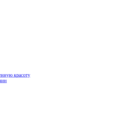
венную красоту
чин