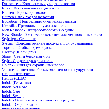
Dualsenses - Комплексный уход за волосами
Elixir - Восстанавливающее масло
Elumen - Краска для волос
Elumen Care - Уход за волосами
Evolution - Нейтральная химическая завивка
Kerasilk - Премиальный уход для волос
Men Reshade - Экспресс-коррекция седины
New Blonde - Экспресс осветление для мелированных волос
Stylesign - Стайлинг
System - Дополнительные продукты при окрашивании
Topchic - Стойкая крем-краска
Greymy (Швейцария)
Shine - Свет и блеск изнутри
Style - Средства укладки волос
Color - Линия для окрашенных волос
Volume - Линия для объема, эластичности и упругости
Help Is Here (Россия)
Hempz (США)
Indola (Германия)
Indola Act Now
Indola Care
Indola Styling
Indola - Окислители и технические средства
Indola - Окрашивание
Invisibobble (Германия)