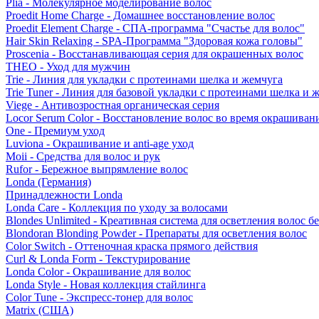
Plia - Молекулярное моделирование волос
Proedit Home Charge - Домашнее восстановление волос
Proedit Element Charge - СПА-программа "Счастье для волос"
Hair Skin Relaxing - SPA-Программа "Здоровая кожа головы"
Proscenia - Восстанавливающая серия для окрашенных волос
THEO - Уход для мужчин
Trie - Линия для укладки с протеинами шелка и жемчуга
Trie Tuner - Линия для базовой укладки с протеинами шелка и 
Viege - Антивозростная органическая серия
Locor Serum Color - Восстановление волос во время окрашиван
One - Премиум уход
Luviona - Окрашивание и anti-age уход
Moii - Средства для волос и рук
Rufor - Бережное выпрямление волос
Londa (Германия)
Принадлежности Londa
Londa Care - Коллекция по уходу за волосами
Blondes Unlimited - Креативная система для осветления волос б
Blondoran Blonding Powder - Препараты для осветления волос
Color Switch - Оттеночная краска прямого действия
Curl & Londa Form - Текстурирование
Londa Color - Окрашивание для волос
Londa Style - Новая коллекция стайлинга
Color Tune - Экспресс-тонер для волос
Matrix (США)