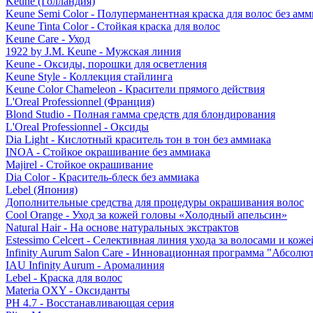
Keune (Голландия)
Keune Semi Color - Полуперманентная краска для волос без амм
Keune Tinta Color - Стойкая краска для волос
Keune Care - Уход
1922 by J.M. Keune - Мужская линия
Keune - Оксиды, порошки для осветления
Keune Style - Коллекция стайлинга
Keune Color Chameleon - Красители прямого действия
L'Oreal Professionnel (Франция)
Blond Studio - Полная гамма средств для блондирования
L'Oreal Professionnel - Оксиды
Dia Light - Кислотный краситель тон в тон без аммиака
INOA - Стойкое окрашивание без аммиака
Majirel - Стойкое окрашивание
Dia Color - Краситель-блеск без аммиака
Lebel (Япония)
Дополнительные средства для процедуры окрашивания волос
Cool Orange - Уход за кожей головы «Холодный апельсин»
Natural Hair - На основе натуральных экстрактов
Estessimo Celcert - Селективная линия ухода за волосами и кож
Infinity Aurum Salon Care - Инновационная программа "Абсолют
IAU Infinity Aurum - Аромалиния
Lebel - Краска для волос
Materia OXY - Оксиданты
PH 4.7 - Восстанавливающая серия