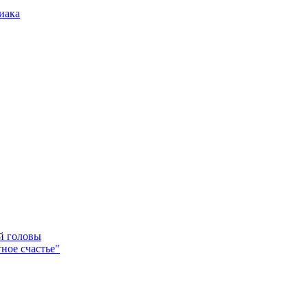
иака
ей головы
ное счастье"