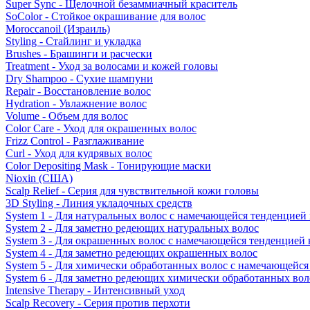
Super Sync - Щелочной безаммиачный краситель
SoColor - Стойкое окрашивание для волос
Moroccanoil (Израиль)
Styling - Стайлинг и укладка
Brushes - Брашинги и расчески
Treatment - Уход за волосами и кожей головы
Dry Shampoo - Сухие шампуни
Repair - Восстановление волос
Hydration - Увлажнение волос
Volume - Объем для волос
Color Care - Уход для окрашенных волос
Frizz Control - Разглаживание
Curl - Уход для кудрявых волос
Color Depositing Mask - Тонирующие маски
Nioxin (США)
Scalp Relief - Серия для чувствительной кожи головы
3D Styling - Линия укладочных средств
System 1 - Для натуральных волос с намечающейся тенденцией
System 2 - Для заметно редеющих натуральных волос
System 3 - Для окрашенных волос с намечающейся тенденцией
System 4 - Для заметно редеющих окрашенных волос
System 5 - Для химически обработанных волос с намечающейс
System 6 - Для заметно редеющих химически обработанных вол
Intensive Therapy - Интенсивный уход
Scalp Recovery - Серия против перхоти