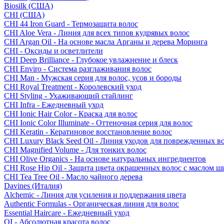
Biosilk (США)
CHI (США)
CHI 44 Iron Guard - Термозащита волос
CHI Aloe Vera - Линия для всех типов кудрявых волос
CHI Argan Oil - На основе масла Арганы и дерева Моринга
CHI - Оксиды и осветлители
CHI Deep Brilliance - Глубокое увлажнение и блеск
CHI Enviro - Система разглаживания волос
CHI Man - Мужская серия для волос, усов и бороды
CHI Royal Treatment - Королевский уход
CHI Styling - Ухаживающий стайлинг
CHI Infra - Ежедневный уход
CHI Ionic Hair Color - Краска для волос
CHI Ionic Color Illuminate - Оттеночная серия для волос
CHI Keratin - Кератиновое восстановление волос
CHI Luxury Black Seed Oil - Линия уходов для поврежденных в
CHI Magnified Volume - Для тонких волос
CHI Olive Organics - На основе натуральных ингредиентов
CHI Rose Hip Oil - Защита цвета окрашенных волос с маслом 
CHI Tea Tree Oil - Масло чайного дерева
Davines (Италия)
Alchemic - Линия для усиления и поддержания цвета
Authentic Formulas - Органическая линия для волос
Essential Haircare - Eжедневный уход
OI - Абсолютная красота волос