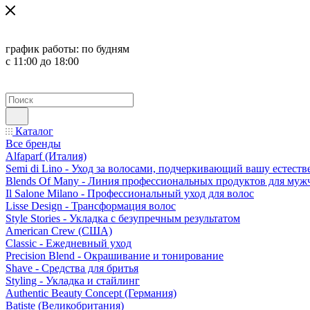
график работы:
по будням
с 11:00 до 18:00
Каталог
Все бренды
Alfaparf (Италия)
Semi di Lino - Уход за волосами, подчеркивающий вашу естест
Blends Of Many - Линия профессиональных продуктов для муж
Il Salone Milano - Профессиональный уход для волос
Lisse Design - Трансформация волос
Style Stories - Укладка с безупречным результатом
American Crew (США)
Classic - Ежедневный уход
Precision Blend - Окрашивание и тонирование
Shave - Средства для бритья
Styling - Укладка и стайлинг
Authentic Beauty Concept (Германия)
Batiste (Великобритания)