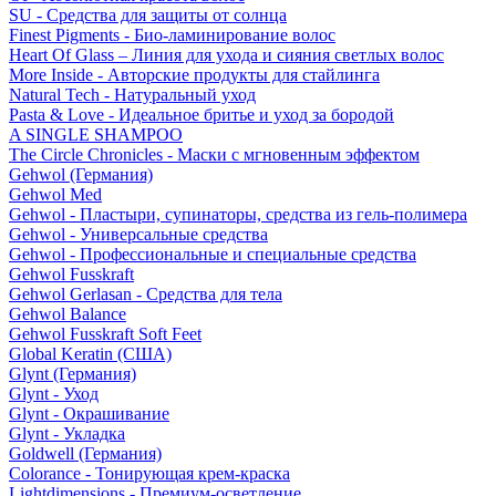
SU - Средства для защиты от солнца
Finest Pigments - Био-ламинирование волос
Heart Of Glass – Линия для ухода и сияния светлых волос
More Inside - Авторские продукты для стайлинга
Natural Tech - Натуральный уход
Pasta & Love - Идеальное бритье и уход за бородой
A SINGLE SHAMPOO
The Circle Chronicles - Маски с мгновенным эффектом
Gehwol (Германия)
Gehwol Med
Gehwol - Пластыри, супинаторы, средства из гель-полимера
Gehwol - Универсальные средства
Gehwol - Профессиональные и специальные средства
Gehwol Fusskraft
Gehwol Gerlasan - Средства для тела
Gehwol Balance
Gehwol Fusskraft Soft Feet
Global Keratin (США)
Glynt (Германия)
Glynt - Уход
Glynt - Окрашивание
Glynt - Укладка
Goldwell (Германия)
Colorance - Тонирующая крем-краска
Lightdimensions - Премиум-осветление