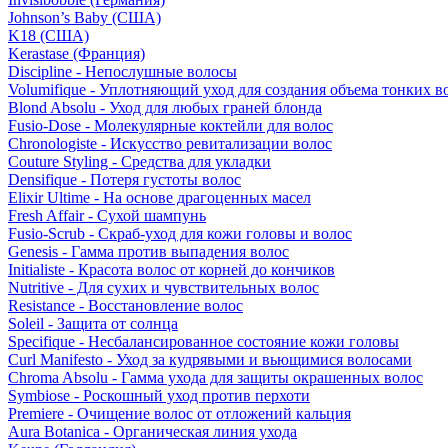
Johnson’s Baby (США)
K18 (США)
Kerastase (Франция)
Discipline - Непослушные волосы
Volumifique - Уплотняющий уход для создания объема тонких в
Blond Absolu - Уход для любых граней блонда
Fusio-Dose - Молекулярные коктейли для волос
Chronologiste - Искусство ревитализации волос
Couture Styling - Средства для укладки
Densifique - Потеря густоты волос
Elixir Ultime - На основе драгоценных масел
Fresh Affair - Сухой шампунь
Fusio-Scrub - Скраб-уход для кожи головы и волос
Genesis - Гамма против выпадения волос
Initialiste - Красота волос от корней до кончиков
Nutritive - Для сухих и чувствительных волос
Resistance - Восстановление волос
Soleil - Защита от солнца
Specifique - Несбалансированное состояние кожи головы
Curl Manifesto - Уход за кудрявыми и вьющимися волосами
Chroma Absolu - Гамма ухода для защиты окрашенных волос
Symbiose - Роскошный уход против перхоти
Premiere - Очищение волос от отложений кальция
Aura Botanica - Органическая линия ухода