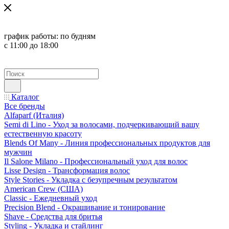
график работы:
по будням
с 11:00 до 18:00
Каталог
Все бренды
Alfaparf (Италия)
Semi di Lino - Уход за волосами, подчеркивающий вашу
естественную красоту
Blends Of Many - Линия профессиональных продуктов для
мужчин
Il Salone Milano - Профессиональный уход для волос
Lisse Design - Трансформация волос
Style Stories - Укладка с безупречным результатом
American Crew (США)
Classic - Ежедневный уход
Precision Blend - Окрашивание и тонирование
Shave - Средства для бритья
Styling - Укладка и стайлинг