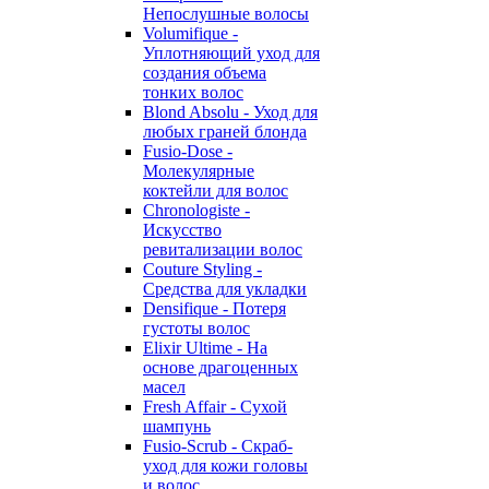
Непослушные волосы
Volumifique -
Уплотняющий уход для
создания объема
тонких волос
Blond Absolu - Уход для
любых граней блонда
Fusio-Dose -
Молекулярные
коктейли для волос
Chronologiste -
Искусство
ревитализации волос
Couture Styling -
Средства для укладки
Densifique - Потеря
густоты волос
Elixir Ultime - На
основе драгоценных
масел
Fresh Affair - Сухой
шампунь
Fusio-Scrub - Скраб-
уход для кожи головы
и волос