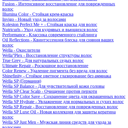
Fusion - Интенсивное восстановление для поврежденных
волос
Illumina Color - Стойкая крем-краска
Invigo - Новый уход за волосами
Koleston Perfect Me + - Стойкая краска для волос
Nutricurls - Уход для кудрявых и вьющихся волос
Performance - Классика современного стайлинга
Oil Reflections - Квинтэссенция блеска для сияния ваших
волос
Wella - Окислители
Wella°Plex - Восстановление структуры волос
True Grey - Для натуральных седых волос
Ultimate Repair - Роскошное восстановление
Color Renew - Удаление пигмента без вреда для волос
Shinefinity - Стойкое цветное глазирование без аммиака
Wella SP (Германия)
Wella SP Balance - Для чувствительной кожи головы
Wella SP Clear Scalp - Очищение против перхоти
Wella SP Color Save - Сохранение цвета для окрашенных волос
Wella SP Hydrate - Увлажнение для нормальных и сухих волос
Wella SP Repair - Восстановление для поврежденных волос
Wella SP Luxe Oil - Новая коллекция для защиты кератина
волос
Wella SP Just Men - Мужская линия средств для ухода за
волосами