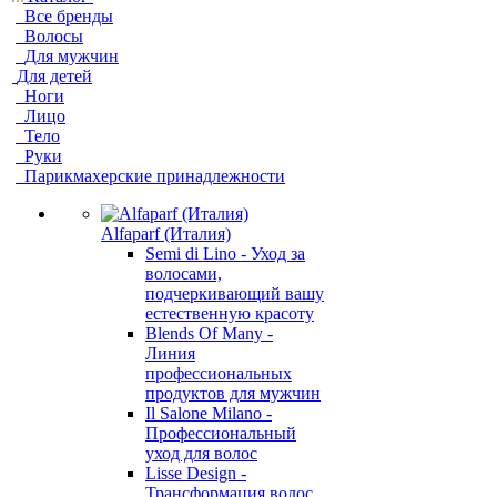
Все бренды
Волосы
Для мужчин
Для детей
Ноги
Лицо
Тело
Руки
Парикмахерские принадлежности
Alfaparf (Италия)
Semi di Lino - Уход за
волосами,
подчеркивающий вашу
естественную красоту
Blends Of Many -
Линия
профессиональных
продуктов для мужчин
Il Salone Milano -
Профессиональный
уход для волос
Lisse Design -
Трансформация волос