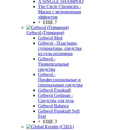
A SINGLE SHAMPOO
The Circle Chronicles -
Маски с мгновенным
эффектом
+ ЕЩЕ 7
Gehwol (Германия)
Gehwol Med
Gehwol - Пластыри,
супинаторы, средства
из гель-полимера
Gehwol -
Универсальные
средства
Gehwol -
Профессиональные и
специальные средства
Gehwol Fusskraft
Gehwol Gerlasan -
Средства для тела
Gehwol Balance
Gehwol Fusskraft Soft
Feet
+ ЕЩЕ 3