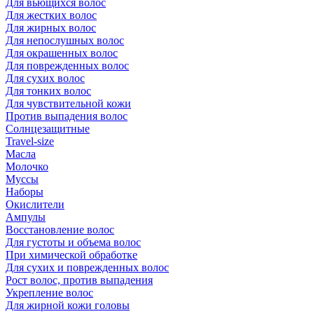
Для вьющихся волос
Для жестких волос
Для жирных волос
Для непослушных волос
Для окрашенных волос
Для поврежденных волос
Для сухих волос
Для тонких волос
Для чувствительной кожи
Против выпадения волос
Солнцезащитные
Travel-size
Масла
Молочко
Муссы
Наборы
Окислители
Ампулы
Восстановление волос
Для густоты и объема волос
При химической обработке
Для сухих и поврежденных волос
Рост волос, против выпадения
Укрепление волос
Для жирной кожи головы