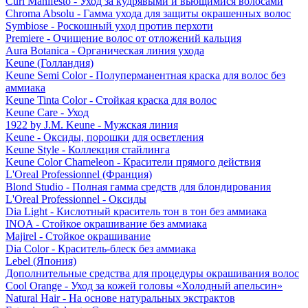
Curl Manifesto - Уход за кудрявыми и вьющимися волосами
Chroma Absolu - Гамма ухода для защиты окрашенных волос
Symbiose - Роскошный уход против перхоти
Premiere - Очищение волос от отложений кальция
Aura Botanica - Органическая линия ухода
Keune (Голландия)
Keune Semi Color - Полуперманентная краска для волос без
аммиака
Keune Tinta Color - Стойкая краска для волос
Keune Care - Уход
1922 by J.M. Keune - Мужская линия
Keune - Оксиды, порошки для осветления
Keune Style - Коллекция стайлинга
Keune Color Chameleon - Красители прямого действия
L'Oreal Professionnel (Франция)
Blond Studio - Полная гамма средств для блондирования
L'Oreal Professionnel - Оксиды
Dia Light - Кислотный краситель тон в тон без аммиака
INOA - Стойкое окрашивание без аммиака
Majirel - Стойкое окрашивание
Dia Color - Краситель-блеск без аммиака
Lebel (Япония)
Дополнительные средства для процедуры окрашивания волос
Cool Orange - Уход за кожей головы «Холодный апельсин»
Natural Hair - На основе натуральных экстрактов