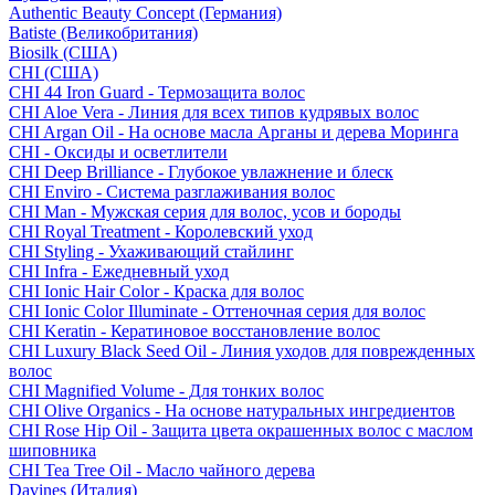
Authentic Beauty Concept (Германия)
Batiste (Великобритания)
Biosilk (США)
CHI (США)
CHI 44 Iron Guard - Термозащита волос
CHI Aloe Vera - Линия для всех типов кудрявых волос
CHI Argan Oil - На основе масла Арганы и дерева Моринга
CHI - Оксиды и осветлители
CHI Deep Brilliance - Глубокое увлажнение и блеск
CHI Enviro - Система разглаживания волос
CHI Man - Мужская серия для волос, усов и бороды
CHI Royal Treatment - Королевский уход
CHI Styling - Ухаживающий стайлинг
CHI Infra - Ежедневный уход
CHI Ionic Hair Color - Краска для волос
CHI Ionic Color Illuminate - Оттеночная серия для волос
CHI Keratin - Кератиновое восстановление волос
CHI Luxury Black Seed Oil - Линия уходов для поврежденных
волос
CHI Magnified Volume - Для тонких волос
CHI Olive Organics - На основе натуральных ингредиентов
CHI Rose Hip Oil - Защита цвета окрашенных волос с маслом
шиповника
CHI Tea Tree Oil - Масло чайного дерева
Davines (Италия)