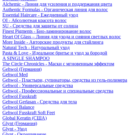
Alchemic - Линия для усиления и поддержания цвета
Authentic Formulas - Органическая линия для волос
Essential Haircare - Eжедневный уход
OI - Абсолютная красота волос
SU - Средства для защиты от солнца
Finest Pigments - Био-ламинирование волос
Heart Of Glass – Линия для ухода и сияния светлых волос
More Inside - Авторские продукты для стайлинга
Natural Tech - Натуральный уход
Pasta & Love - Идеальное бритье и уход за бородой
A SINGLE SHAMPOO
The Circle Chronicles - Маски с мгновенным эффектом
Gehwol (Германия)
Gehwol Med
Gehwol - Пластыри, супинаторы, средства из гель-полимера
Gehwol - Универсальные средства
Gehwol - Профессиональные и специальные средства
Gehwol Fusskraft
Gehwol Gerlasan - Средства для тела
Gehwol Balance
Gehwol Fusskraft Soft Feet
Global Keratin (США)
Glynt (Германия)
Glynt - Уход
Glynt - Окрашивание