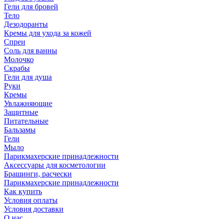
Гели для бровей
Тело
Дезодоранты
Кремы для ухода за кожей
Спреи
Соль для ванны
Молочко
Скрабы
Гели для душа
Руки
Кремы
Увлажняющие
Защитные
Питательные
Бальзамы
Гели
Мыло
Парикмахерские принадлежности
Аксессуары для косметологии
Брашинги, расчески
Парикмахерские принадлежности
Как купить
Условия оплаты
Условия доставки
О нас