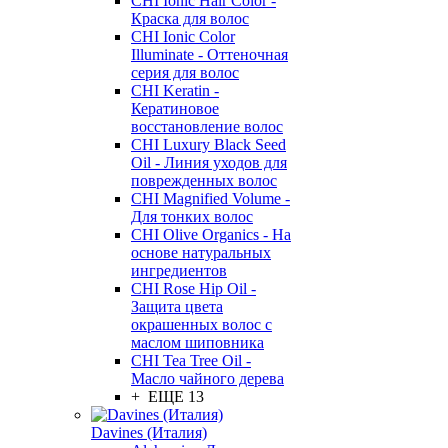
CHI Ionic Hair Color -
Краска для волос
CHI Ionic Color
Illuminate - Оттеночная
серия для волос
CHI Keratin -
Кератиновое
восстановление волос
CHI Luxury Black Seed
Oil - Линия уходов для
поврежденных волос
CHI Magnified Volume -
Для тонких волос
CHI Olive Organics - На
основе натуральных
ингредиентов
CHI Rose Hip Oil -
Защита цвета
окрашенных волос с
маслом шиповника
CHI Tea Tree Oil -
Масло чайного дерева
+ ЕЩЕ 13
Davines (Италия)