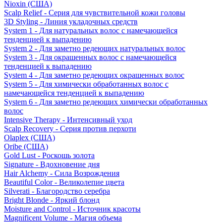
Nioxin (США)
Scalp Relief - Серия для чувствительной кожи головы
3D Styling - Линия укладочных средств
System 1 - Для натуральных волос с намечающейся
тенденцией к выпадению
System 2 - Для заметно редеющих натуральных волос
System 3 - Для окрашенных волос с намечающейся
тенденцией к выпадению
System 4 - Для заметно редеющих окрашенных волос
System 5 - Для химически обработанных волос с
намечающейся тенденцией к выпадению
System 6 - Для заметно редеющих химически обработанных
волос
Intensive Therapy - Интенсивный уход
Scalp Recovery - Серия против перхоти
Olaplex (США)
Oribe (США)
Gold Lust - Роскошь золота
Signature - Вдохновение дня
Hair Alchemy - Сила Возрождения
Beautiful Color - Великолепие цвета
Silverati - Благородство серебра
Bright Blonde - Яркий блонд
Moisture and Control - Источник красоты
Magnificent Volume - Магия объема