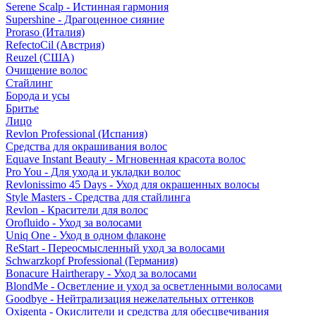
Serene Scalp - Истинная гармония
Supershine - Драгоценное сияние
Proraso (Италия)
RefectoCil (Австрия)
Reuzel (США)
Очищение волос
Стайлинг
Борода и усы
Бритье
Лицо
Revlon Professional (Испания)
Средства для окрашивания волос
Equave Instant Beauty - Мгновенная красота волос
Pro You - Для ухода и укладки волос
Revlonissimo 45 Days - Уход для окрашенных волосы
Style Masters - Средства для стайлинга
Revlon - Красители для волос
Orofluido - Уход за волосами
Uniq One - Уход в одном флаконе
ReStart - Переосмысленный уход за волосами
Schwarzkopf Professional (Германия)
Bonacure Hairtherapy - Уход за волосами
BlondMe - Осветление и уход за осветленными волосами
Goodbye - Нейтрализация нежелательных оттенков
Oxigenta - Окислители и средства для обесцвечивания