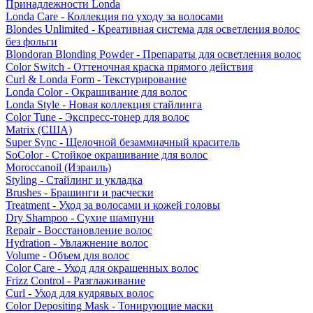
Принадлежности Londa
Londa Care - Коллекция по уходу за волосами
Blondes Unlimited - Креативная система для осветления волос
без фольги
Blondoran Blonding Powder - Препараты для осветления волос
Color Switch - Оттеночная краска прямого действия
Curl & Londa Form - Текстурирование
Londa Color - Окрашивание для волос
Londa Style - Новая коллекция стайлинга
Color Tune - Экспресс-тонер для волос
Matrix (США)
Super Sync - Щелочной безаммиачный краситель
SoColor - Стойкое окрашивание для волос
Moroccanoil (Израиль)
Styling - Стайлинг и укладка
Brushes - Брашинги и расчески
Treatment - Уход за волосами и кожей головы
Dry Shampoo - Сухие шампуни
Repair - Восстановление волос
Hydration - Увлажнение волос
Volume - Объем для волос
Color Care - Уход для окрашенных волос
Frizz Control - Разглаживание
Curl - Уход для кудрявых волос
Color Depositing Mask - Тонирующие маски