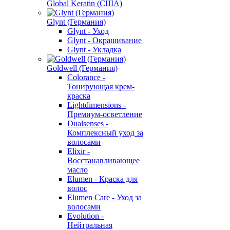
Global Keratin (США)
Glynt (Германия)
Glynt - Уход
Glynt - Окрашивание
Glynt - Укладка
Goldwell (Германия)
Colorance -
Тонирующая крем-
краска
Lightdimensions -
Премиум-осветление
Dualsenses -
Комплексный уход за
волосами
Elixir -
Восстанавливающее
масло
Elumen - Краска для
волос
Elumen Care - Уход за
волосами
Evolution -
Нейтральная