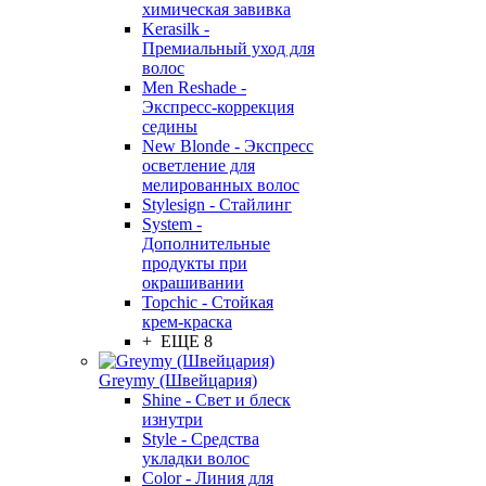
химическая завивка
Kerasilk -
Премиальный уход для
волос
Men Reshade -
Экспресс-коррекция
седины
New Blonde - Экспресс
осветление для
мелированных волос
Stylesign - Стайлинг
System -
Дополнительные
продукты при
окрашивании
Topchic - Стойкая
крем-краска
+ ЕЩЕ 8
Greymy (Швейцария)
Shine - Свет и блеск
изнутри
Style - Средства
укладки волос
Color - Линия для