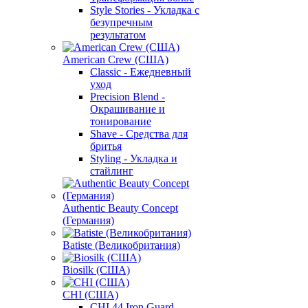
Style Stories - Укладка с
безупречным
результатом
American Crew (США)
Classic - Ежедневный
уход
Precision Blend -
Окрашивание и
тонирование
Shave - Средства для
бритья
Styling - Укладка и
стайлинг
Authentic Beauty Concept
(Германия)
Batiste (Великобритания)
Biosilk (США)
CHI (США)
CHI 44 Iron Guard -