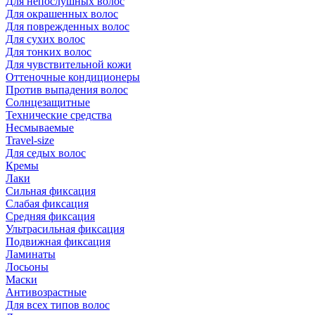
Для непослушных волос
Для окрашенных волос
Для поврежденных волос
Для сухих волос
Для тонких волос
Для чувствительной кожи
Оттеночные кондиционеры
Против выпадения волос
Солнцезащитные
Технические средства
Несмываемые
Travel-size
Для седых волос
Кремы
Лаки
Сильная фиксация
Слабая фиксация
Средняя фиксация
Ультрасильная фиксация
Подвижная фиксация
Ламинаты
Лосьоны
Маски
Антивозрастные
Для всех типов волос