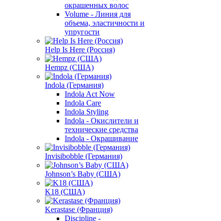
окрашенных волос
Volume - Линия для
объема, эластичности и
упругости
Help Is Here (Россия)
Hempz (США)
Indola (Германия)
Indola Act Now
Indola Care
Indola Styling
Indola - Окислители и
технические средства
Indola - Окрашивание
Invisibobble (Германия)
Johnson’s Baby (США)
K18 (США)
Kerastase (Франция)
Discipline -