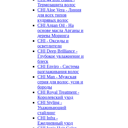
Термозащита волос
CHI Aloe Vera - Линия
для всех типов
кудрявых волос
CHI Argan Oil - На
основе масла Арганы и
дерева Моринга
CHI - Оксиды и
осветлители
CHI Deep Brilliance -
Глубокое увлажнение и
блеск
CHI Enviro - Система
разглаживания волос
CHI Man - Мужская
серия для волос, усов и
бороды
CHI Royal Treatment -
Королевский уход
CHI Styling -
Ухаживающий
стайлинг
CHI Infra -
Ежедневный уход