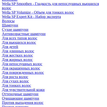
Wella SP Smoothen - Гладкость для непослушных вьющихся
волос
Wella SP Volumize - Объем для тонких волос
Wella SP Expert Kit - Набор эксперта
Волосы
Шампуни
Сухие шампуни
Антивозрастные шампуни
Для всех типов волос
Для вьющихся волос
Для детей
Для длинных волос
Для жестких волос
Для жирных волос
Для непослушных волос
Для окрашенных волос
Для поврежденных волос
Для роста волос
Для сухих волос
Для тонких волос
Для чувствительной кожи
Оттеночные шампуни
Очищающие шампуни
Против выпадения волос
Против перхоти