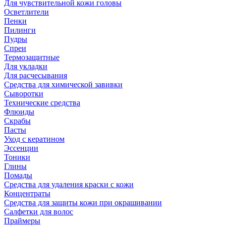
Для чувствительной кожи головы
Осветлители
Пенки
Пилинги
Пудры
Спреи
Термозащитные
Для укладки
Для расчесывания
Средства для химической завивки
Сыворотки
Технические средства
Флюиды
Скрабы
Пасты
Уход с кератином
Эссенции
Тоники
Глины
Помады
Средства для удаления краски с кожи
Концентраты
Средства для защиты кожи при окрашивании
Салфетки для волос
Праймеры