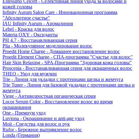
Estessimo Celcert - Селективная линия ухода за волосами и
кожей головы
Infinity Aurum Salon Care - Инновационная программа
"Абсолютное счастье"
IAU Infinity Aurum - Аромалиния
Lebel - Краска для волос
Materia OXY - Оксиданты
PH 4.7 - Восстанавливающая серия
Plia - Молекулярное моделирование волос
Proedit Home Charge - Домашнее восстановление волос
Proedit Element Charge - СПА-программа "Счастье для волос"
Hair Skin Relaxing - SPA-Программа "Здоровая кожа головы"
Proscenia - Восстанавливающая серия для окрашенных волос
THEO - Уход для мужчин
Trie - Линия для укладки с протеинами шелка и жемчуга
Trie Tuner - Линия для базовой укладки с протеинами шелка и
жемчуга
Viege - Антивозростная органическая серия
Locor Serum Color - Восстановление волос во время
окрашивания
One - Премиум уход
Luviona - Окрашивание и anti-age уход
Moii - Средства для волос и рук
Rufor - Бережное выпрямление волос
Londa (Германия)