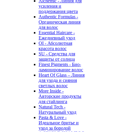
Alchemic - Линия для
усиления и
поддержания цвета
Authentic Formulas -
Органическая линия
для волос
Essential Haircare -
Eжедневный уход
OI - Абсолютная
красота волос
SU - Средства для
защиты от солнца
Finest Pigments - Био-
ламинирование волос
Heart Of Glass – Линия
для ухода и сияния
светлых волос
More Inside -
Авторские продукты
для стайлинга
Natural Tech -
Натуральный уход
Pasta & Love -
Идеальное бритье и
уход за бородой