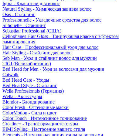
Igora - Красители для волос
Natural Styling - Химическая завивка волос
Osis - Стайлинг
Professionnelle - Укладочные средства для волос
Silhouette - Стайлинг
Sebastian Professional (США)
Cellophanes Hair Gloss - Тонирующая краска с эффектом
ламинирования
Hair Care - Профессиональный уход для волос
Hair Styling - Стайлинг для волос
Seb Man - Уход и стайлинг волос для мужчин
TIGI (Великобритания)
Bed Head for Men - Уход за волосами для мужчин
Catwalk
Bed Head Care - Уходы
Bed Head Style - Стайлинг
Wella Professionals (Германия)
Wella - Аксессуары
Blondor - Блондирование
Color Fresh - Оттеночные маски
ColorMotion - Сила и цвет
Color Touch - Интенсивное тонирование
Creatine+ - Трансформация текстуры
EIMI Styling - Настроение вашего стиля
Elements - Натуральная линия ухода за волосами