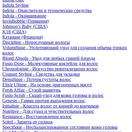
Indola Styling
Indola - Окислители и технические средства
Indola - Окрашивание
Invisibobble (Германия)
Johnson’s Baby (США)
K18 (США)
Kerastase (Франция)
Discipline - Непослушные волосы
Volumifique - Уплотняющий уход для создания объема тонких
волос
Blond Absolu - Уход для любых граней блонда
Fusio-Dose - Молекулярные коктейли для волос
Chronologiste - Искусство ревитализации волос
Couture Styling - Средства для укладки
Densifique - Потеря густоты волос
Elixir Ultime - На основе драгоценных масел
Fresh Affair - Сухой шампунь
Fusio-Scrub - Скраб-уход для кожи головы и волос
Genesis - Гамма против выпадения волос
Initialiste - Красота волос от корней до кончиков
Nutritive - Для сухих и чувствительных волос
Resistance - Восстановление волос
Soleil - Защита от солнца
Specifique - Несбалансированное состояние кожи головы