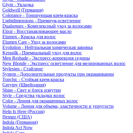
Glynt - Укладка
Goldwell (Германия)
Colorance - Тонирующая крем-краска
Lightdimensions - Премиум-осветление
Dualsenses - Комплексный уход за волосами
Elixir - Восстанавливающее масло
Elumen - Краска для волос
Elumen Care - Уход за волосами
Evolution - Нейтральная химическая завивка
Kerasilk - Премиальный уход для волос
Men Reshade - Экспресс-коррекция седины
New Blonde - Экспресс осветление для мелированных волос
Stylesign - Стайлинг
System - Дополнительные продукты при окрашивании
Topchic - Стойкая крем-краска
Greymy (Швейцария)
Shine - Свет и блеск изнутри
Style - Средства укладки волос
Color - Линия для окрашенных волос
Volume - Линия для объема, эластичности и упругости
Help Is Here (Россия)
Hempz (США)
Indola (Германия)
Indola Act Now
Indola Care