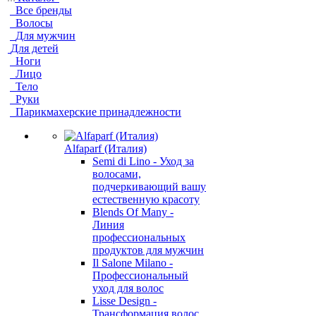
Все бренды
Волосы
Для мужчин
Для детей
Ноги
Лицо
Тело
Руки
Парикмахерские принадлежности
Alfaparf (Италия)
Semi di Lino - Уход за
волосами,
подчеркивающий вашу
естественную красоту
Blends Of Many -
Линия
профессиональных
продуктов для мужчин
Il Salone Milano -
Профессиональный
уход для волос
Lisse Design -
Трансформация волос