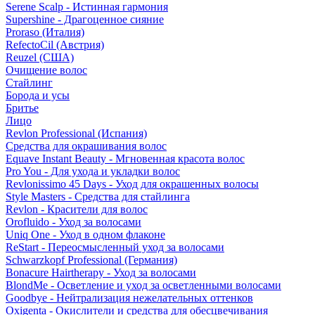
Serene Scalp - Истинная гармония
Supershine - Драгоценное сияние
Proraso (Италия)
RefectoCil (Австрия)
Reuzel (США)
Очищение волос
Стайлинг
Борода и усы
Бритье
Лицо
Revlon Professional (Испания)
Средства для окрашивания волос
Equave Instant Beauty - Мгновенная красота волос
Pro You - Для ухода и укладки волос
Revlonissimo 45 Days - Уход для окрашенных волосы
Style Masters - Средства для стайлинга
Revlon - Красители для волос
Orofluido - Уход за волосами
Uniq One - Уход в одном флаконе
ReStart - Переосмысленный уход за волосами
Schwarzkopf Professional (Германия)
Bonacure Hairtherapy - Уход за волосами
BlondMe - Осветление и уход за осветленными волосами
Goodbye - Нейтрализация нежелательных оттенков
Oxigenta - Окислители и средства для обесцвечивания