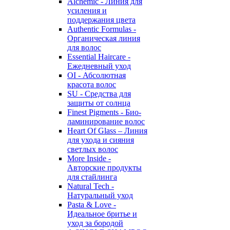
Alchemic - Линия для
усиления и
поддержания цвета
Authentic Formulas -
Органическая линия
для волос
Essential Haircare -
Eжедневный уход
OI - Абсолютная
красота волос
SU - Средства для
защиты от солнца
Finest Pigments - Био-
ламинирование волос
Heart Of Glass – Линия
для ухода и сияния
светлых волос
More Inside -
Авторские продукты
для стайлинга
Natural Tech -
Натуральный уход
Pasta & Love -
Идеальное бритье и
уход за бородой