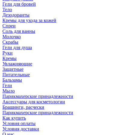
Гели для бровей
Тело
Дезодоранты
Кремы для ухода за кожей
Спреи
Соль для ванны
Молочко
Скрабы
Гели для душа
Руки
Кремы
Увлажняющие
Защитные
Питательные
Бальзамы
Гели
Мыло
Парикмахерские принадлежности
Аксессуары для косметологии
Брашинги, расчески
Парикмахерские принадлежности
Как купить
Условия оплаты
Условия доставки
О нас