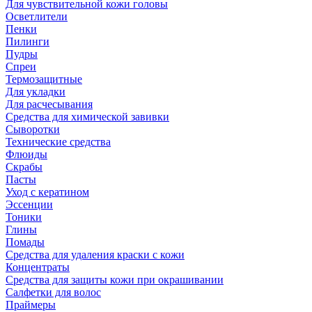
Для чувствительной кожи головы
Осветлители
Пенки
Пилинги
Пудры
Спреи
Термозащитные
Для укладки
Для расчесывания
Средства для химической завивки
Сыворотки
Технические средства
Флюиды
Скрабы
Пасты
Уход с кератином
Эссенции
Тоники
Глины
Помады
Средства для удаления краски с кожи
Концентраты
Средства для защиты кожи при окрашивании
Салфетки для волос
Праймеры