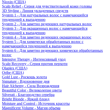
Nioxin (США)
Scalp Relief - Серия для чувствительной кожи головы
3D Styling - Линия укладочных средств
System 1 - Для натуральных волос с намечающейся
тенденцией к выпадению
System 2 - Для заметно редеющих натуральных волос
System 3 - Для окрашенных волос с намечающейся
тенденцией к выпадению
System 4 - Для заметно редеющих окрашенных волос
System 5 - Для химически обработанных волос с
намечающейся тенденцией к выпадению
System 6 - Для заметно редеющих химически обработанных
волос
Intensive Therapy - Интенсивный уход
Scalp Recovery - Серия против перхоти
Olaplex (США)
Oribe (США)
Gold Lust - Роскошь золота
Signature - Вдохновение дня
Hair Alchemy - Сила Возрождения
Beautiful Color - Великолепие цвета
Silverati - Благородство серебра
Bright Blonde - Яркий блонд
Moisture and Control - Источник красоты
Magnificent Volume - Магия объема