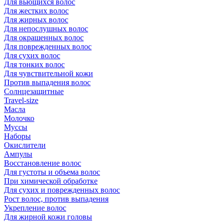
Для вьющихся волос
Для жестких волос
Для жирных волос
Для непослушных волос
Для окрашенных волос
Для поврежденных волос
Для сухих волос
Для тонких волос
Для чувствительной кожи
Против выпадения волос
Солнцезащитные
Travel-size
Масла
Молочко
Муссы
Наборы
Окислители
Ампулы
Восстановление волос
Для густоты и объема волос
При химической обработке
Для сухих и поврежденных волос
Рост волос, против выпадения
Укрепление волос
Для жирной кожи головы