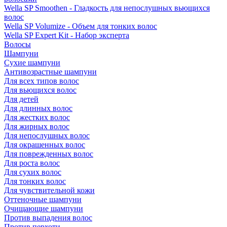
Wella SP Smoothen - Гладкость для непослушных вьющихся
волос
Wella SP Volumize - Объем для тонких волос
Wella SP Expert Kit - Набор эксперта
Волосы
Шампуни
Сухие шампуни
Антивозрастные шампуни
Для всех типов волос
Для вьющихся волос
Для детей
Для длинных волос
Для жестких волос
Для жирных волос
Для непослушных волос
Для окрашенных волос
Для поврежденных волос
Для роста волос
Для сухих волос
Для тонких волос
Для чувствительной кожи
Оттеночные шампуни
Очищающие шампуни
Против выпадения волос
Против перхоти