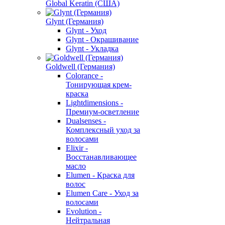
Global Keratin (США)
Glynt (Германия)
Glynt - Уход
Glynt - Окрашивание
Glynt - Укладка
Goldwell (Германия)
Colorance -
Тонирующая крем-
краска
Lightdimensions -
Премиум-осветление
Dualsenses -
Комплексный уход за
волосами
Elixir -
Восстанавливающее
масло
Elumen - Краска для
волос
Elumen Care - Уход за
волосами
Evolution -
Нейтральная