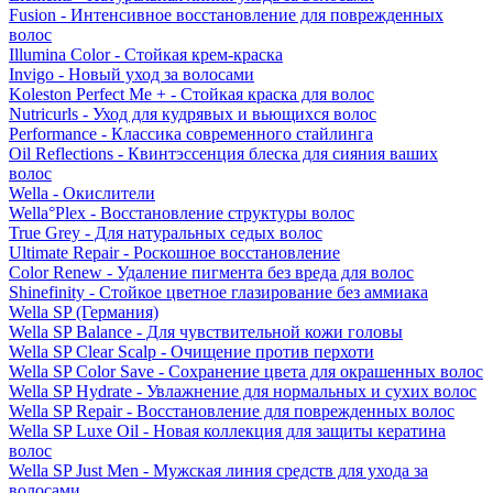
Fusion - Интенсивное восстановление для поврежденных
волос
Illumina Color - Стойкая крем-краска
Invigo - Новый уход за волосами
Koleston Perfect Me + - Стойкая краска для волос
Nutricurls - Уход для кудрявых и вьющихся волос
Performance - Классика современного стайлинга
Oil Reflections - Квинтэссенция блеска для сияния ваших
волос
Wella - Окислители
Wella°Plex - Восстановление структуры волос
True Grey - Для натуральных седых волос
Ultimate Repair - Роскошное восстановление
Color Renew - Удаление пигмента без вреда для волос
Shinefinity - Стойкое цветное глазирование без аммиака
Wella SP (Германия)
Wella SP Balance - Для чувствительной кожи головы
Wella SP Clear Scalp - Очищение против перхоти
Wella SP Color Save - Сохранение цвета для окрашенных волос
Wella SP Hydrate - Увлажнение для нормальных и сухих волос
Wella SP Repair - Восстановление для поврежденных волос
Wella SP Luxe Oil - Новая коллекция для защиты кератина
волос
Wella SP Just Men - Мужская линия средств для ухода за
волосами