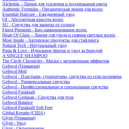
Alchemic - Линия для усиления и поддержания цвета
Authentic Formulas - Органическая линия для волос
Essential Haircare - Eжедневный уход
OI - Абсолютная красота волос
SU - Средства для защиты от солнца
Finest Pigments - Био-ламинирование волос
Heart Of Glass – Линия для ухода и сияния светлых волос
More Inside - Авторские продукты для стайлинга
Natural Tech - Натуральный уход
Pasta & Love - Идеальное бритье и уход за бородой
A SINGLE SHAMPOO
The Circle Chronicles - Маски с мгновенным эффектом
Gehwol (Германия)
Gehwol Med
Gehwol - Пластыри, супинаторы, средства из гель-полимера
Gehwol - Универсальные средства
Gehwol - Профессиональные и специальные средства
Gehwol Fusskraft
Gehwol Gerlasan - Средства для тела
Gehwol Balance
Gehwol Fusskraft Soft Feet
Global Keratin (США)
Glynt (Германия)
Glynt - Уход
Glynt - Окрашивание