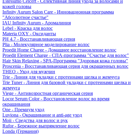
Estessimo Celcert - Селективная линия ухода за волосами и
кожей головы
Infinity Aurum Salon Care - Инновационная программа
"Абсолютное счастье"
IAU Infinity Aurum - Аромалиния
Lebel - Краска для волос
Materia OXY - Оксиданты
PH 4.7 - Восстанавливающая серия
Plia - Молекулярное моделирование волос
Proedit Home Charge - Домашнее восстановление волос
Proedit Element Charge - СПА-программа "Счастье для волос"
Hair Skin Relaxing - SPA-Программа "Здоровая кожа головы"
Proscenia - Восстанавливающая серия для окрашенных волос
THEO - Уход для мужчин
Trie - Линия для укладки с протеинами шелка и жемчуга
Trie Tuner - Линия для базовой укладки с протеинами шелка и
жемчуга
Viege - Антивозростная органическая серия
Locor Serum Color - Восстановление волос во время
окрашивания
One - Премиум уход
Luviona - Окрашивание и anti-age уход
Moii - Средства для волос и рук
Rufor - Бережное выпрямление волос
Londa (Германия)