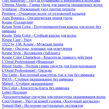
Curl Manifesto - Уход за кудрявыми и вьющимися волосами
Chroma Absolu - Гамма ухода для защиты окрашенных волос
Symbiose - Роскошный уход против перхоти
Premiere - Очищение волос от отложений кальция
Aura Botanica - Органическая линия ухода
Keune (Голландия)
Keune Semi Color - Полуперманентная краска для волос без
аммиака
Keune Tinta Color - Стойкая краска для волос
Keune Care - Уход
1922 by J.M. Keune - Мужская линия
Keune - Оксиды, порошки для осветления
Keune Style - Коллекция стайлинга
Keune Color Chameleon - Красители прямого действия
L'Oreal Professionnel (Франция)
Blond Studio - Полная гамма средств для блондирования
L'Oreal Professionnel - Оксиды
Dia Light - Кислотный краситель тон в тон без аммиака
INOA - Стойкое окрашивание без аммиака
Majirel - Стойкое окрашивание
Dia Color - Краситель-блеск без аммиака
Lebel (Япония)
Дополнительные средства для процедуры окрашивания волос
Cool Orange - Уход за кожей головы «Холодный апельсин»
Natural Hair - На основе натуральных экстрактов