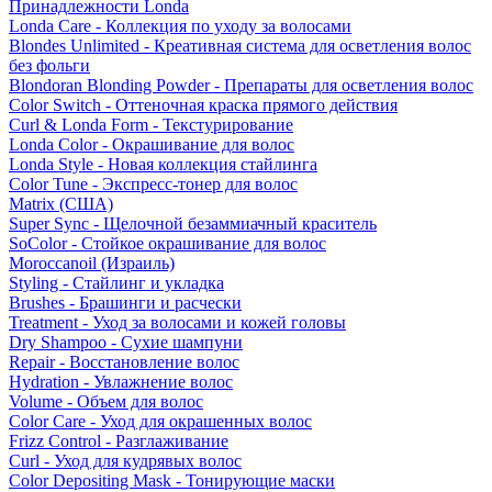
Принадлежности Londa
Londa Care - Коллекция по уходу за волосами
Blondes Unlimited - Креативная система для осветления волос
без фольги
Blondoran Blonding Powder - Препараты для осветления волос
Color Switch - Оттеночная краска прямого действия
Curl & Londa Form - Текстурирование
Londa Color - Окрашивание для волос
Londa Style - Новая коллекция стайлинга
Color Tune - Экспресс-тонер для волос
Matrix (США)
Super Sync - Щелочной безаммиачный краситель
SoColor - Стойкое окрашивание для волос
Moroccanoil (Израиль)
Styling - Стайлинг и укладка
Brushes - Брашинги и расчески
Treatment - Уход за волосами и кожей головы
Dry Shampoo - Сухие шампуни
Repair - Восстановление волос
Hydration - Увлажнение волос
Volume - Объем для волос
Color Care - Уход для окрашенных волос
Frizz Control - Разглаживание
Curl - Уход для кудрявых волос
Color Depositing Mask - Тонирующие маски