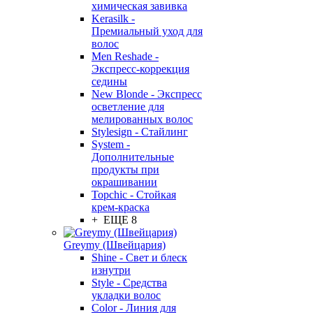
химическая завивка
Kerasilk -
Премиальный уход для
волос
Men Reshade -
Экспресс-коррекция
седины
New Blonde - Экспресс
осветление для
мелированных волос
Stylesign - Стайлинг
System -
Дополнительные
продукты при
окрашивании
Topchic - Стойкая
крем-краска
+ ЕЩЕ 8
Greymy (Швейцария)
Shine - Свет и блеск
изнутри
Style - Средства
укладки волос
Color - Линия для