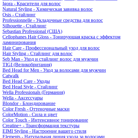
Igora - Красители для волос
Natural Styling - Химическая завивка волос
Osis - Стайлинг
Professionnelle - Укладочные средства для волос
Silhouette - Стайлинг
Sebastian Professional (США)
Cellophanes Hair Gloss - Тонирующая краска с эффектом
ламинирования
Hair Care - Профессиональный уход для волос
Hair Styling - Стайлинг для волос
Seb Man - Уход и стайлинг волос для мужчин
TIGI (Великобритания)
Bed Head for Men - Уход за волосами для мужчин
Catwalk
Bed Head Care - Уходы
Bed Head Style - Стайлинг
Wella Professionals (Германия)
Wella - Аксессуары
Blondor - Блондирование
Color Fresh - Оттеночные маски
ColorMotion - Сила и цвет
Color Touch - Интенсивное тонирование
Creatine+ - Трансформация текстуры
EIMI Styling - Настроение вашего стиля
Elements - Натуральная линия ухода за волосами