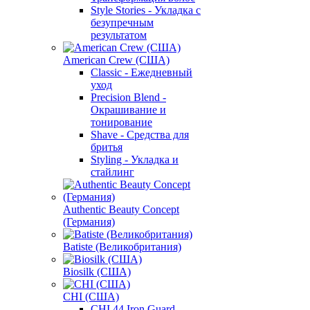
Style Stories - Укладка с
безупречным
результатом
American Crew (США)
Classic - Ежедневный
уход
Precision Blend -
Окрашивание и
тонирование
Shave - Средства для
бритья
Styling - Укладка и
стайлинг
Authentic Beauty Concept
(Германия)
Batiste (Великобритания)
Biosilk (США)
CHI (США)
CHI 44 Iron Guard -