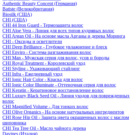
Authentic Beauty Concept (Германия)
Batiste (Великобритания)
Biosilk (США)
CHI (США)
CHI 44 Iron Guard - Термозащита волос
CHI Aloe Vera - Линия для всех типов кудрявых волос
CHI Argan Oil - На основе масла Арганы и дерева Моринга
CHI - Оксиды и осветлители
CHI Deep Brilliance - Глубокое увлажнение и блеск
CHI Enviro - Система разглаживания волос
CHI Man - Мужская серия для волос, усов и бороды
CHI Royal Treatment - Королевский уход
CHI Styling - Ухаживающий стайлинг
CHI Infra - Ежедневный уход
CHI Ionic Hair Color - Краска для волос
CHI Ionic Color Illuminate - Оттеночная серия для волос
CHI Keratin - Кератиновое восстановление волос
CHI Luxury Black Seed Oil - Линия уходов для поврежденных
волос
CHI Magnified Volume - Для тонких волос
CHI Olive Organics - На основе натуральных ингредиентов
CHI Rose Hip Oil - Защита цвета окрашенных волос с маслом
шиповника
CHI Tea Tree Oil - Масло чайного дерева
Davines (Италия)