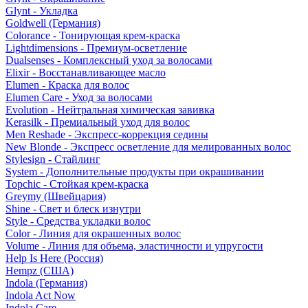
Glynt - Укладка
Goldwell (Германия)
Colorance - Тонирующая крем-краска
Lightdimensions - Премиум-осветление
Dualsenses - Комплексный уход за волосами
Elixir - Восстанавливающее масло
Elumen - Краска для волос
Elumen Care - Уход за волосами
Evolution - Нейтральная химическая завивка
Kerasilk - Премиальный уход для волос
Men Reshade - Экспресс-коррекция седины
New Blonde - Экспресс осветление для мелированных волос
Stylesign - Стайлинг
System - Дополнительные продукты при окрашивании
Topchic - Стойкая крем-краска
Greymy (Швейцария)
Shine - Свет и блеск изнутри
Style - Средства укладки волос
Color - Линия для окрашенных волос
Volume - Линия для объема, эластичности и упругости
Help Is Here (Россия)
Hempz (США)
Indola (Германия)
Indola Act Now
Indola Care