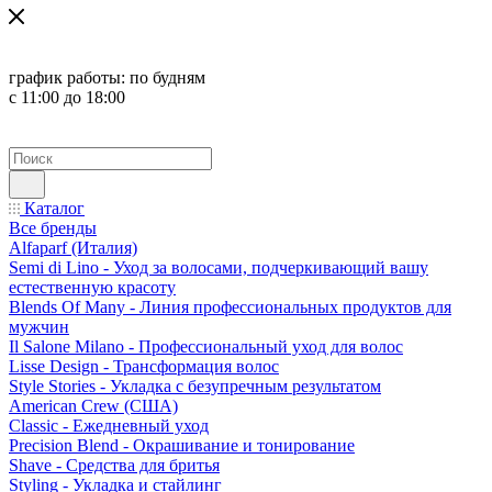
график работы:
по будням
с 11:00 до 18:00
Каталог
Все бренды
Alfaparf (Италия)
Semi di Lino - Уход за волосами, подчеркивающий вашу
естественную красоту
Blends Of Many - Линия профессиональных продуктов для
мужчин
Il Salone Milano - Профессиональный уход для волос
Lisse Design - Трансформация волос
Style Stories - Укладка с безупречным результатом
American Crew (США)
Classic - Ежедневный уход
Precision Blend - Окрашивание и тонирование
Shave - Средства для бритья
Styling - Укладка и стайлинг