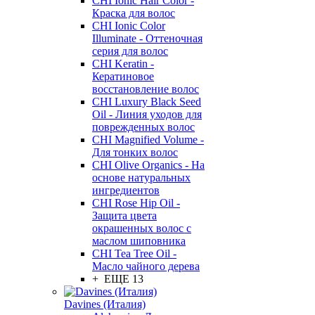
CHI Ionic Hair Color -
Краска для волос
CHI Ionic Color
Illuminate - Оттеночная
серия для волос
CHI Keratin -
Кератиновое
восстановление волос
CHI Luxury Black Seed
Oil - Линия уходов для
поврежденных волос
CHI Magnified Volume -
Для тонких волос
CHI Olive Organics - На
основе натуральных
ингредиентов
CHI Rose Hip Oil -
Защита цвета
окрашенных волос с
маслом шиповника
CHI Tea Tree Oil -
Масло чайного дерева
+ ЕЩЕ 13
Davines (Италия)