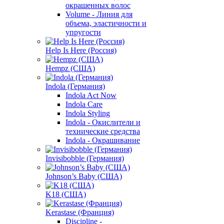
окрашенных волос
Volume - Линия для
объема, эластичности и
упругости
Help Is Here (Россия)
Hempz (США)
Indola (Германия)
Indola Act Now
Indola Care
Indola Styling
Indola - Окислители и
технические средства
Indola - Окрашивание
Invisibobble (Германия)
Johnson’s Baby (США)
K18 (США)
Kerastase (Франция)
Discipline -