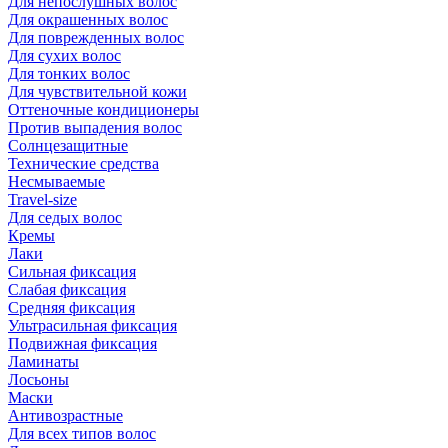
Для непослушных волос
Для окрашенных волос
Для поврежденных волос
Для сухих волос
Для тонких волос
Для чувствительной кожи
Оттеночные кондиционеры
Против выпадения волос
Солнцезащитные
Технические средства
Несмываемые
Travel-size
Для седых волос
Кремы
Лаки
Сильная фиксация
Слабая фиксация
Средняя фиксация
Ультрасильная фиксация
Подвижная фиксация
Ламинаты
Лосьоны
Маски
Антивозрастные
Для всех типов волос