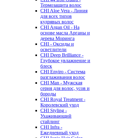
Термозащита волос
CHI Aloe Vera - Линия
для всех типов
кудрявых волос
CHI Argan Oil - На
основе масла Арганы и
дерева Моринга
CHI - Оксиды и
осветлители
CHI Deep Brilliance -
Глубокое увлажнение и
блеск
CHI Enviro - Система
разглаживания волос
CHI Man - Мужская
серия для волос, усов и
бороды
CHI Royal Treatment -
Королевский уход
CHI Styling -
Ухаживающий
стайлинг
CHI Infra -
Ежедневный уход