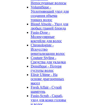
Непослушные волосы
Volumifique -
Уплотняющий уход для
создания объема
тонких волос
Blond Absolu - Уход для
любых граней блонда
Fusio-Dose -
Молекулярные
коктейли для волос
Chronologiste -
Искусство
ревитализации волос
Couture Styling -
Средства для укладки
Densifique - Потеря
густоты волос
Elixir Ultime - На
основе драгоценных
масел
Fresh Affair - Сухой
шампунь
Fusio-Scrub - Скраб-
уход для кожи головы
и волос