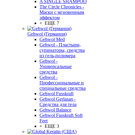
A SINGLE SHAMPOO
The Circle Chronicles -
Маски с мгновенным
эффектом
+ ЕЩЕ 7
Gehwol (Германия)
Gehwol Med
Gehwol - Пластыри,
супинаторы, средства
из гель-полимера
Gehwol -
Универсальные
средства
Gehwol -
Профессиональные и
специальные средства
Gehwol Fusskraft
Gehwol Gerlasan -
Средства для тела
Gehwol Balance
Gehwol Fusskraft Soft
Feet
+ ЕЩЕ 3