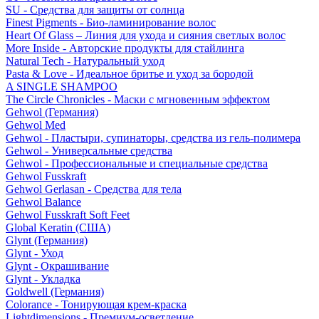
SU - Средства для защиты от солнца
Finest Pigments - Био-ламинирование волос
Heart Of Glass – Линия для ухода и сияния светлых волос
More Inside - Авторские продукты для стайлинга
Natural Tech - Натуральный уход
Pasta & Love - Идеальное бритье и уход за бородой
A SINGLE SHAMPOO
The Circle Chronicles - Маски с мгновенным эффектом
Gehwol (Германия)
Gehwol Med
Gehwol - Пластыри, супинаторы, средства из гель-полимера
Gehwol - Универсальные средства
Gehwol - Профессиональные и специальные средства
Gehwol Fusskraft
Gehwol Gerlasan - Средства для тела
Gehwol Balance
Gehwol Fusskraft Soft Feet
Global Keratin (США)
Glynt (Германия)
Glynt - Уход
Glynt - Окрашивание
Glynt - Укладка
Goldwell (Германия)
Colorance - Тонирующая крем-краска
Lightdimensions - Премиум-осветление