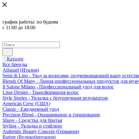
график работы:
по будням
с 11:00 до 18:00
Каталог
Все бренды
Alfaparf (Италия)
Semi di Lino - Уход за волосами, подчеркивающий вашу естест
Blends Of Many - Линия профессиональных продуктов для муж
Il Salone Milano - Профессиональный уход для волос
Lisse Design - Трансформация волос
Style Stories - Укладка с безупречным результатом
American Crew (США)
Classic - Ежедневный уход
Precision Blend - Окрашивание и тонирование
Shave - Средства для бритья
Styling - Укладка и стайлинг
Authentic Beauty Concept (Германия)
Batiste (Великобритания)