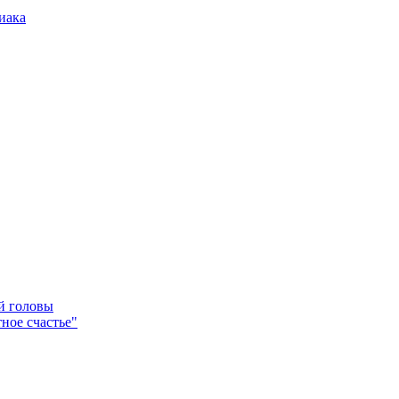
иака
ей головы
ное счастье"