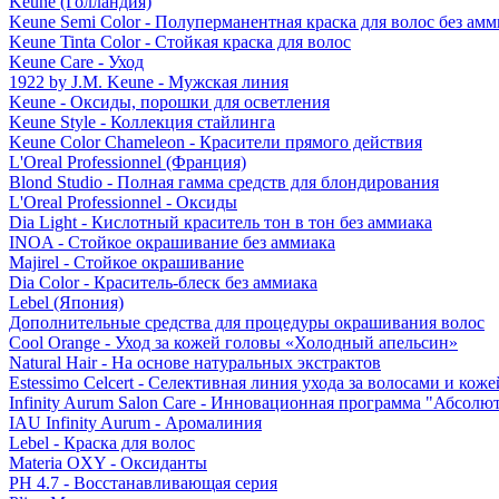
Keune (Голландия)
Keune Semi Color - Полуперманентная краска для волос без амм
Keune Tinta Color - Стойкая краска для волос
Keune Care - Уход
1922 by J.M. Keune - Мужская линия
Keune - Оксиды, порошки для осветления
Keune Style - Коллекция стайлинга
Keune Color Chameleon - Красители прямого действия
L'Oreal Professionnel (Франция)
Blond Studio - Полная гамма средств для блондирования
L'Oreal Professionnel - Оксиды
Dia Light - Кислотный краситель тон в тон без аммиака
INOA - Стойкое окрашивание без аммиака
Majirel - Стойкое окрашивание
Dia Color - Краситель-блеск без аммиака
Lebel (Япония)
Дополнительные средства для процедуры окрашивания волос
Cool Orange - Уход за кожей головы «Холодный апельсин»
Natural Hair - На основе натуральных экстрактов
Estessimo Celcert - Селективная линия ухода за волосами и кож
Infinity Aurum Salon Care - Инновационная программа "Абсолют
IAU Infinity Aurum - Аромалиния
Lebel - Краска для волос
Materia OXY - Оксиданты
PH 4.7 - Восстанавливающая серия