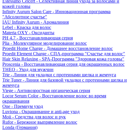
Estessimo Celcert - Селективная линия ухода за волосами и
кожей головы
Infinity Aurum Salon Care - Инновационная программа
"Абсолютное счастье"
IAU Infinity Aurum - Аромалиния
Lebel - Краска для волос
Materia OXY - Оксиданты
PH 4.7 - Восстанавливающая серия
Plia - Молекулярное моделирование волос
Proedit Home Charge - Домашнее восстановление волос
Proedit Element Charge - СПА-программа "Счастье для волос"
Hair Skin Relaxing - SPA-Программа "Здоровая кожа головы"
Proscenia - Восстанавливающая серия для окрашенных волос
THEO - Уход для мужчин
Trie - Линия для укладки с протеинами шелка и жемчуга
Trie Tuner - Линия для базовой укладки с протеинами шелка и
жемчуга
Viege - Антивозростная органическая серия
Locor Serum Color - Восстановление волос во время
окрашивания
One - Премиум уход
Luviona - Окрашивание и anti-age уход
Moii - Средства для волос и рук
Rufor - Бережное выпрямление волос
Londa (Германия)