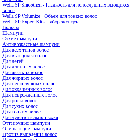
Wella SP Smoothen - Гладкость для непослушных вьющихся
волос
Wella SP Volumize - Объем для тонких волос
Wella SP Expert Kit - Набор эксперта
Волосы
Шампуни
Сухие шампуни
Антивозрастные шампуни
Для всех типов волос
Для вьющихся волос
Для детей
Для длинных волос
Для жестких волос
Для жирных волос
Для непослушных волос
Для окрашенных волос
Для поврежденных волос
Для роста волос
Для сухих волос
Для тонких волос
Для чувствительной кожи
Оттеночные шампуни
Очищающие шампуни
Против выпадения волос
Против перхоти