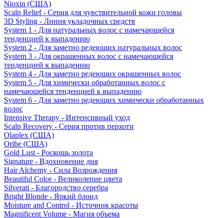
Nioxin (США)
Scalp Relief - Серия для чувствительной кожи головы
3D Styling - Линия укладочных средств
System 1 - Для натуральных волос с намечающейся
тенденцией к выпадению
System 2 - Для заметно редеющих натуральных волос
System 3 - Для окрашенных волос с намечающейся
тенденцией к выпадению
System 4 - Для заметно редеющих окрашенных волос
System 5 - Для химически обработанных волос с
намечающейся тенденцией к выпадению
System 6 - Для заметно редеющих химически обработанных
волос
Intensive Therapy - Интенсивный уход
Scalp Recovery - Серия против перхоти
Olaplex (США)
Oribe (США)
Gold Lust - Роскошь золота
Signature - Вдохновение дня
Hair Alchemy - Сила Возрождения
Beautiful Color - Великолепие цвета
Silverati - Благородство серебра
Bright Blonde - Яркий блонд
Moisture and Control - Источник красоты
Magnificent Volume - Магия объема