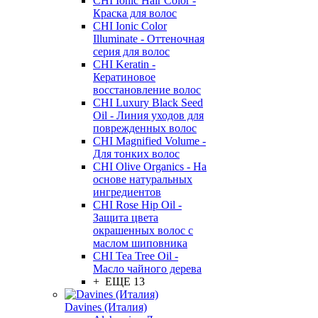
CHI Ionic Hair Color -
Краска для волос
CHI Ionic Color
Illuminate - Оттеночная
серия для волос
CHI Keratin -
Кератиновое
восстановление волос
CHI Luxury Black Seed
Oil - Линия уходов для
поврежденных волос
CHI Magnified Volume -
Для тонких волос
CHI Olive Organics - На
основе натуральных
ингредиентов
CHI Rose Hip Oil -
Защита цвета
окрашенных волос с
маслом шиповника
CHI Tea Tree Oil -
Масло чайного дерева
+ ЕЩЕ 13
Davines (Италия)