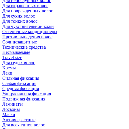
Для непослушных волос
Для окрашенных волос
Для поврежденных волос
Для сухих волос
Для тонких волос
Для чувствительной кожи
Оттеночные кондиционеры
Против выпадения волос
Солнцезащитные
Технические средства
Несмываемые
Travel-size
Для седых волос
Кремы
Лаки
Сильная фиксация
Слабая фиксация
Средняя фиксация
Ультрасильная фиксация
Подвижная фиксация
Ламинаты
Лосьоны
Маски
Антивозрастные
Для всех типов волос