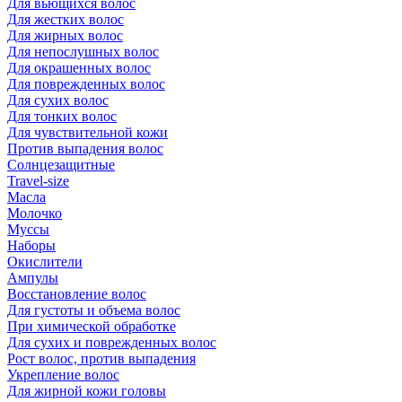
Для вьющихся волос
Для жестких волос
Для жирных волос
Для непослушных волос
Для окрашенных волос
Для поврежденных волос
Для сухих волос
Для тонких волос
Для чувствительной кожи
Против выпадения волос
Солнцезащитные
Travel-size
Масла
Молочко
Муссы
Наборы
Окислители
Ампулы
Восстановление волос
Для густоты и объема волос
При химической обработке
Для сухих и поврежденных волос
Рост волос, против выпадения
Укрепление волос
Для жирной кожи головы