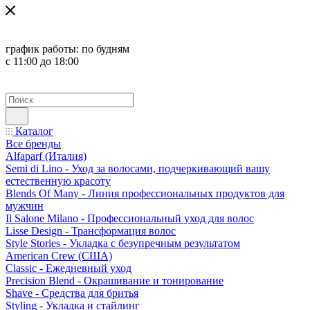
график работы:
по будням
с 11:00 до 18:00
Каталог
Все бренды
Alfaparf (Италия)
Semi di Lino - Уход за волосами, подчеркивающий вашу
естественную красоту
Blends Of Many - Линия профессиональных продуктов для
мужчин
Il Salone Milano - Профессиональный уход для волос
Lisse Design - Трансформация волос
Style Stories - Укладка с безупречным результатом
American Crew (США)
Classic - Ежедневный уход
Precision Blend - Окрашивание и тонирование
Shave - Средства для бритья
Styling - Укладка и стайлинг