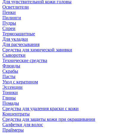
Для чувствительной кожи головы
Осветлители
Пенки
Пилинги
Пудры
Спреи
Термозащитные
Для укладки
Для расчесывания
Средства для химической завивки
Сыворотки
Технические средства
Флюиды
Скрабы
Пасты
Уход с кератином
Эссенции
Тоники
Глины
Помады
Средства для удаления краски с кожи
Концентраты
Средства для защиты кожи при окрашивании
Салфетки для волос
Праймеры