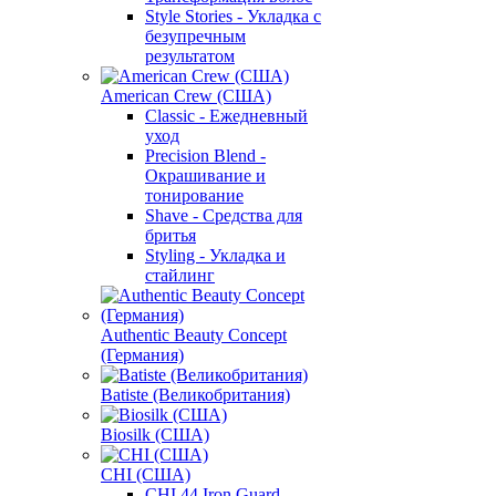
Style Stories - Укладка с
безупречным
результатом
American Crew (США)
Classic - Ежедневный
уход
Precision Blend -
Окрашивание и
тонирование
Shave - Средства для
бритья
Styling - Укладка и
стайлинг
Authentic Beauty Concept
(Германия)
Batiste (Великобритания)
Biosilk (США)
CHI (США)
CHI 44 Iron Guard -