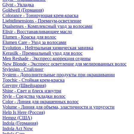
Glynt - Укладка
Goldwell (Германия)
Colorance - Тонирующая крем-краска
Lightdimensions - Премиум-осветление
Dualsenses - Комплексный уход за волосами
Elixir - Восстанавливающее масло
Elumen - Краска для волос
Elumen Care - Уход за волосами
Evolution - Нейтральная химическая завивка
Kerasilk - Премиальный уход для волос
Men Reshade - Экспресс-коррекция седины
New Blonde - Экспресс осветление для мелированных волос
Stylesign - Стайлинг
System - Дополнительные продукты при окрашивании
Topchic - Стойкая крем-краска
Greymy (Швейцария)
Shine - Свет и блеск изнутри
Style - Средства укладки волос
Color - Линия для окрашенных волос
Volume - Линия для объема, эластичности и упругости
Help Is Here (Россия)
Hempz (США)
Indola (Германия)
Indola Act Now
Indola Care