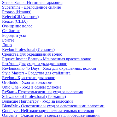
Serene Scalp - Истинная гармония
Supershine - Драгоценное сияние
Proraso (Италия)
RefectoCil (Австрия)
Reuzel (США)
Очищение волос
Стайлинг
Борода и усы
Бритье
Лицо
Revlon Professional (Испания)
Средства для окрашивания волос
Equave Instant Beauty - Мгновенная красота волос
Pro You - Для ухода и укладки волос
Revlonissimo 45 Days - Уход для окрашенных волосы
Style Masters - Средства для стайлинга
Revlon - Красители для волос
Orofluido - Уход за волосами
Uniq One - Уход в одном флаконе
ReStart - Переосмысленный уход за волосами
Schwarzkopf Professional (Германия)
Bonacure Hairtherapy - Уход за волосами
BlondMe - Осветление и уход за осветленными волосами
Goodbye - Нейтрализация нежелательных оттенков
Oxigenta - Окислители и средства для обесцвечивания