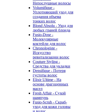
Непослушные волосы
Volumifique -
Уплотняющий уход для
создания объема
тонких волос
Blond Absolu - Уход для
любых граней блонда
Fusio-Dose -
Молекулярные
коктейли для волос
Chronologiste -
Искусство
ревитализации волос
Couture Styling -
Средства для укладки
Densifique - Потеря
густоты волос
Elixir Ultime - На
основе драгоценных
масел
Fresh Affair - Сухой
шампунь
Fusio-Scrub - Скраб-
уход для кожи головы
и волос