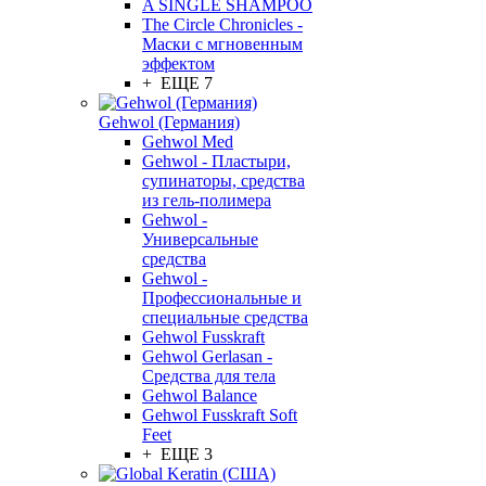
A SINGLE SHAMPOO
The Circle Chronicles -
Маски с мгновенным
эффектом
+ ЕЩЕ 7
Gehwol (Германия)
Gehwol Med
Gehwol - Пластыри,
супинаторы, средства
из гель-полимера
Gehwol -
Универсальные
средства
Gehwol -
Профессиональные и
специальные средства
Gehwol Fusskraft
Gehwol Gerlasan -
Средства для тела
Gehwol Balance
Gehwol Fusskraft Soft
Feet
+ ЕЩЕ 3