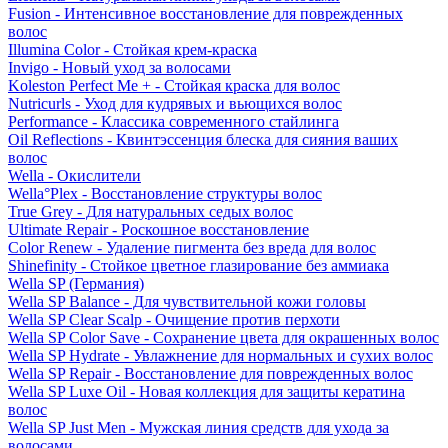
Fusion - Интенсивное восстановление для поврежденных
волос
Illumina Color - Стойкая крем-краска
Invigo - Новый уход за волосами
Koleston Perfect Me + - Стойкая краска для волос
Nutricurls - Уход для кудрявых и вьющихся волос
Performance - Классика современного стайлинга
Oil Reflections - Квинтэссенция блеска для сияния ваших
волос
Wella - Окислители
Wella°Plex - Восстановление структуры волос
True Grey - Для натуральных седых волос
Ultimate Repair - Роскошное восстановление
Color Renew - Удаление пигмента без вреда для волос
Shinefinity - Стойкое цветное глазирование без аммиака
Wella SP (Германия)
Wella SP Balance - Для чувствительной кожи головы
Wella SP Clear Scalp - Очищение против перхоти
Wella SP Color Save - Сохранение цвета для окрашенных волос
Wella SP Hydrate - Увлажнение для нормальных и сухих волос
Wella SP Repair - Восстановление для поврежденных волос
Wella SP Luxe Oil - Новая коллекция для защиты кератина
волос
Wella SP Just Men - Мужская линия средств для ухода за
волосами