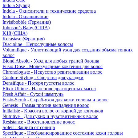
Indola Styling
Indola - Окислители и технические средства
Indola - Окрашивание
Invisibobble (Германия)
Johnson’s Baby (США)
K18 (США)
Kerastase (Франция)
Discipline - Непослушные волосы
Volumifique - Уплотняющий уход для создания объема тонких
волос
Blond Absolu - Уход для любых граней блонда
Fusio-Dose - Молекулярные коктейли для волос
Chronologiste - Искусство ревитализации волос
Couture Styling - Средства для укладки
Densifique - Потеря густоты волос
Elixir Ultime - На основе драгоценных масел
Fresh Affair - Сухой шампунь
Fusio-Scrub - Скраб-уход для кожи головы и волос
Genesis - Гамма против выпадения волос
Initialiste - Красота волос от корней до кончиков
Nutritive - Для сухих и чувствительных волос
Resistance - Восстановление волос
Soleil - Защита от солнца
Specifique - Несбалансированное состояние кожи головы