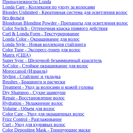
Принадлежности Londa
Londa Care - Коллекция по уходу за волосами
Blondes Unlimited - Креативная система для осветления волос
без фольги
Blondoran Blonding Powder - Препараты для осветления волос
Color Switch - Оттеночная краска прямого действия
Curl & Londa Form - Текстурирование
Londa Color - Окрашивание для волос
Londa Style - Новая коллекция стайлинга
Color Tune - Экспресс-тонер для волос
Matrix (США)
Super Sync - Щелочной безаммиачный краситель
SoColor - Стойкое окрашивание для волос
Moroccanoil (Израиль)
Styling - Стайлинг и укладка
Brushes - Брашинги и расчески
Treatment - Уход за волосами и кожей головы
Dry Shampoo - Сухие шампуни
Repair - Восстановление волос
Hydration - Увлажнение волос
Volume - Объем для волос
Color Care - Уход для окрашенных волос
Frizz Control - Разглаживание
Curl - Уход для кудрявых волос
Color Depositing Mask - Тонирующие маски