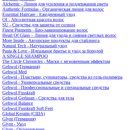
Alchemic - Линия для усиления и поддержания цвета
Authentic Formulas - Органическая линия для волос
Essential Haircare - Eжедневный уход
OI - Абсолютная красота волос
SU - Средства для защиты от солнца
Finest Pigments - Био-ламинирование волос
Heart Of Glass – Линия для ухода и сияния светлых волос
More Inside - Авторские продукты для стайлинга
Natural Tech - Натуральный уход
Pasta & Love - Идеальное бритье и уход за бородой
A SINGLE SHAMPOO
The Circle Chronicles - Маски с мгновенным эффектом
Gehwol (Германия)
Gehwol Med
Gehwol - Пластыри, супинаторы, средства из гель-полимера
Gehwol - Универсальные средства
Gehwol - Профессиональные и специальные средства
Gehwol Fusskraft
Gehwol Gerlasan - Средства для тела
Gehwol Balance
Gehwol Fusskraft Soft Feet
Global Keratin (США)
Glynt (Германия)
Glynt - Уход
Glynt - Окрашивание