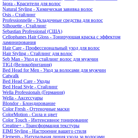
Igora - Красители для волос
Natural Styling - Химическая завивка волос
Osis - Стайлинг
Professionnelle - Укладочные средства для волос
Silhouette - Стайлинг
Sebastian Professional (США)
Cellophanes Hair Gloss - Тонирующая краска с эффектом
ламинирования
Hair Care - Профессиональный уход для волос
Hair Styling - Стайлинг для волос
Seb Man - Уход и стайлинг волос для мужчин
TIGI (Великобритания)
Bed Head for Men - Уход за волосами для мужчин
Catwalk
Bed Head Care - Уходы
Bed Head Style - Стайлинг
Wella Professionals (Германия)
Wella - Аксессуары
Blondor - Блондирование
Color Fresh - Оттеночные маски
ColorMotion - Сила и цвет
Color Touch - Интенсивное тонирование
Creatine+ - Трансформация текстуры
EIMI Styling - Настроение вашего стиля
Elements - Натуральная линия ухода за волосами