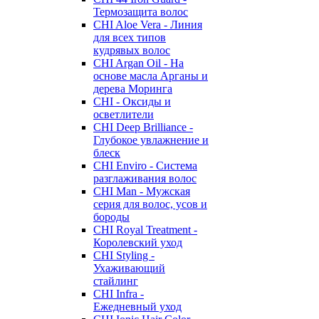
Термозащита волос
CHI Aloe Vera - Линия
для всех типов
кудрявых волос
CHI Argan Oil - На
основе масла Арганы и
дерева Моринга
CHI - Оксиды и
осветлители
CHI Deep Brilliance -
Глубокое увлажнение и
блеск
CHI Enviro - Система
разглаживания волос
CHI Man - Мужская
серия для волос, усов и
бороды
CHI Royal Treatment -
Королевский уход
CHI Styling -
Ухаживающий
стайлинг
CHI Infra -
Ежедневный уход