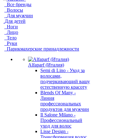
Все бренды
Волосы
Для мужчин
Для детей
Ноги
Лицо
Тело
Руки
Парикмахерские принадлежности
Alfaparf (Италия)
Semi di Lino - Уход за
волосами,
подчеркивающий вашу
естественную красоту
Blends Of Many -
Линия
профессиональных
продуктов для мужчин
Il Salone Milano -
Профессиональный
уход для волос
Lisse Design -
Трансформация волос