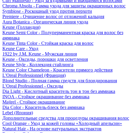
Curl Manifesto - Уход за кудрявыми и вьющимися волосами
Chroma Absolu - Гамма ухода для защиты окрашенных волос
Symbiose - Роскошный уход против перхоти
Premiere - Очищение волос от отложений кальция
Aura Botanica - Органическая линия ухода
Keune (Голландия)
Keune Semi Color - Полуперманентная краска для волос без
аммиака
Keune Tinta Color - Стойкая краска для волос
Keune Care - Уход
1922 by J.M. Keune - Мужская линия
Keune - Оксиды, порошки для осветления
Keune Style - Коллекция стайлинга
Keune Color Chameleon - Красители прямого действия
L'Oreal Professionnel (Франция)
Blond Studio - Полная гамма средств для блондирования
L'Oreal Professionnel - Оксиды
Dia Light - Кислотный краситель тон в тон без аммиака
INOA - Стойкое окрашивание без аммиака
Majirel - Стойкое окрашивание
Dia Color - Краситель-блеск без аммиака
Lebel (Япония)
Дополнительные средства для процедуры окрашивания волос
Cool Orange - Уход за кожей головы «Холодный апельсин»
Natural Hair - На основе натуральных экстрактов