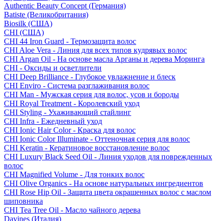
Authentic Beauty Concept (Германия)
Batiste (Великобритания)
Biosilk (США)
CHI (США)
CHI 44 Iron Guard - Термозащита волос
CHI Aloe Vera - Линия для всех типов кудрявых волос
CHI Argan Oil - На основе масла Арганы и дерева Моринга
CHI - Оксиды и осветлители
CHI Deep Brilliance - Глубокое увлажнение и блеск
CHI Enviro - Система разглаживания волос
CHI Man - Мужская серия для волос, усов и бороды
CHI Royal Treatment - Королевский уход
CHI Styling - Ухаживающий стайлинг
CHI Infra - Ежедневный уход
CHI Ionic Hair Color - Краска для волос
CHI Ionic Color Illuminate - Оттеночная серия для волос
CHI Keratin - Кератиновое восстановление волос
CHI Luxury Black Seed Oil - Линия уходов для поврежденных
волос
CHI Magnified Volume - Для тонких волос
CHI Olive Organics - На основе натуральных ингредиентов
CHI Rose Hip Oil - Защита цвета окрашенных волос с маслом
шиповника
CHI Tea Tree Oil - Масло чайного дерева
Davines (Италия)