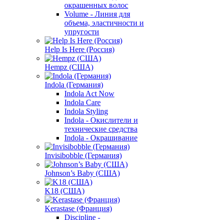
окрашенных волос
Volume - Линия для
объема, эластичности и
упругости
Help Is Here (Россия)
Hempz (США)
Indola (Германия)
Indola Act Now
Indola Care
Indola Styling
Indola - Окислители и
технические средства
Indola - Окрашивание
Invisibobble (Германия)
Johnson’s Baby (США)
K18 (США)
Kerastase (Франция)
Discipline -