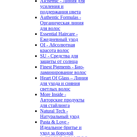
Alchemic - Линия для
усиления и
поддержания цвета
Authentic Formulas -
Органическая линия
для волос
Essential Haircare -
Eжедневный уход
OI - Абсолютная
красота волос
SU - Средства для
защиты от солнца
Finest Pigments - Био-
ламинирование волос
Heart Of Glass – Линия
для ухода и сияния
светлых волос
More Inside -
Авторские продукты
для стайлинга
Natural Tech -
Натуральный уход
Pasta & Love -
Идеальное бритье и
уход за бородой