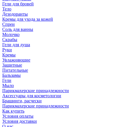
Гели для бровей
Тело
Дезодоранты
Кремы для ухода за кожей
Спреи
Соль для ванны
Молочко
Скрабы
Гели для душа
Руки
Кремы
Увлажняющие
Защитные
Питательные
Бальзамы
Гели
Мыло
Парикмахерские принадлежности
Аксессуары для косметологии
Брашинги, расчески
Парикмахерские принадлежности
Как купить
Условия оплаты
Условия доставки
О нас