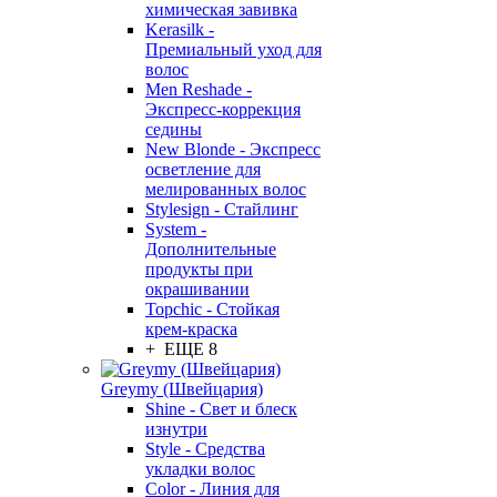
химическая завивка
Kerasilk -
Премиальный уход для
волос
Men Reshade -
Экспресс-коррекция
седины
New Blonde - Экспресс
осветление для
мелированных волос
Stylesign - Стайлинг
System -
Дополнительные
продукты при
окрашивании
Topchic - Стойкая
крем-краска
+ ЕЩЕ 8
Greymy (Швейцария)
Shine - Свет и блеск
изнутри
Style - Средства
укладки волос
Color - Линия для