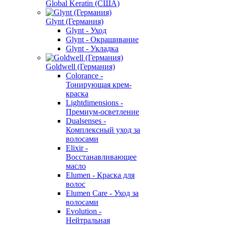
Global Keratin (США)
Glynt (Германия)
Glynt - Уход
Glynt - Окрашивание
Glynt - Укладка
Goldwell (Германия)
Colorance -
Тонирующая крем-
краска
Lightdimensions -
Премиум-осветление
Dualsenses -
Комплексный уход за
волосами
Elixir -
Восстанавливающее
масло
Elumen - Краска для
волос
Elumen Care - Уход за
волосами
Evolution -
Нейтральная