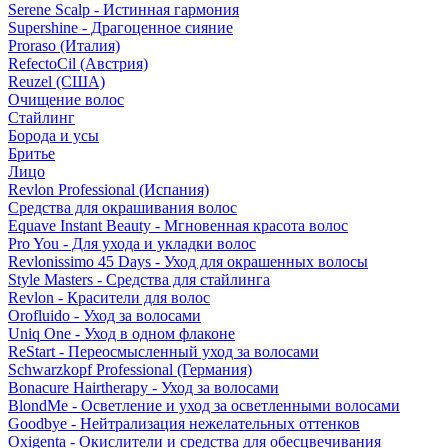
Serene Scalp - Истинная гармония
Supershine - Драгоценное сияние
Proraso (Италия)
RefectoCil (Австрия)
Reuzel (США)
Очищение волос
Стайлинг
Борода и усы
Бритье
Лицо
Revlon Professional (Испания)
Средства для окрашивания волос
Equave Instant Beauty - Мгновенная красота волос
Pro You - Для ухода и укладки волос
Revlonissimo 45 Days - Уход для окрашенных волосы
Style Masters - Средства для стайлинга
Revlon - Красители для волос
Orofluido - Уход за волосами
Uniq One - Уход в одном флаконе
ReStart - Переосмысленный уход за волосами
Schwarzkopf Professional (Германия)
Bonacure Hairtherapy - Уход за волосами
BlondMe - Осветление и уход за осветленными волосами
Goodbye - Нейтрализация нежелательных оттенков
Oxigenta - Окислители и средства для обесцвечивания