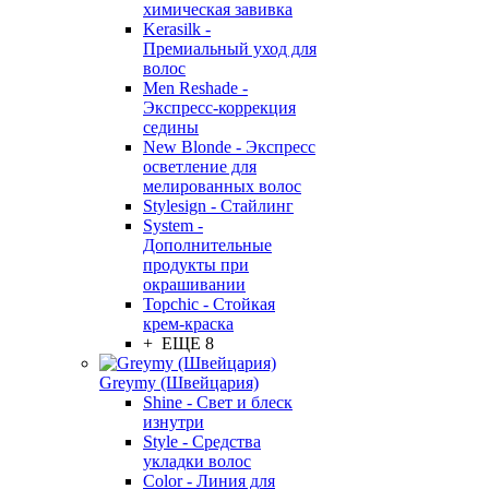
химическая завивка
Kerasilk -
Премиальный уход для
волос
Men Reshade -
Экспресс-коррекция
седины
New Blonde - Экспресс
осветление для
мелированных волос
Stylesign - Стайлинг
System -
Дополнительные
продукты при
окрашивании
Topchic - Стойкая
крем-краска
+ ЕЩЕ 8
Greymy (Швейцария)
Shine - Свет и блеск
изнутри
Style - Средства
укладки волос
Color - Линия для