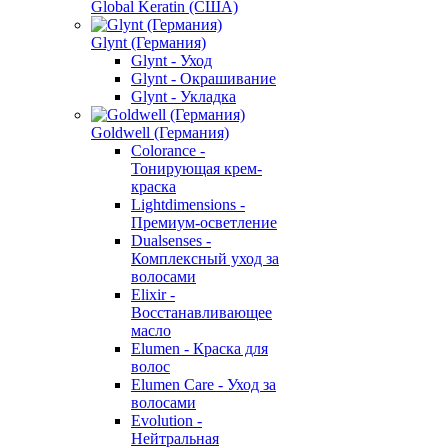
Global Keratin (США)
Glynt (Германия)
Glynt - Уход
Glynt - Окрашивание
Glynt - Укладка
Goldwell (Германия)
Colorance -
Тонирующая крем-
краска
Lightdimensions -
Премиум-осветление
Dualsenses -
Комплексный уход за
волосами
Elixir -
Восстанавливающее
масло
Elumen - Краска для
волос
Elumen Care - Уход за
волосами
Evolution -
Нейтральная