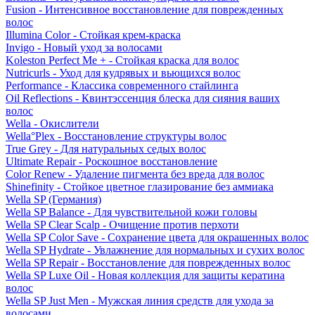
Fusion - Интенсивное восстановление для поврежденных
волос
Illumina Color - Стойкая крем-краска
Invigo - Новый уход за волосами
Koleston Perfect Me + - Стойкая краска для волос
Nutricurls - Уход для кудрявых и вьющихся волос
Performance - Классика современного стайлинга
Oil Reflections - Квинтэссенция блеска для сияния ваших
волос
Wella - Окислители
Wella°Plex - Восстановление структуры волос
True Grey - Для натуральных седых волос
Ultimate Repair - Роскошное восстановление
Color Renew - Удаление пигмента без вреда для волос
Shinefinity - Стойкое цветное глазирование без аммиака
Wella SP (Германия)
Wella SP Balance - Для чувствительной кожи головы
Wella SP Clear Scalp - Очищение против перхоти
Wella SP Color Save - Сохранение цвета для окрашенных волос
Wella SP Hydrate - Увлажнение для нормальных и сухих волос
Wella SP Repair - Восстановление для поврежденных волос
Wella SP Luxe Oil - Новая коллекция для защиты кератина
волос
Wella SP Just Men - Мужская линия средств для ухода за
волосами