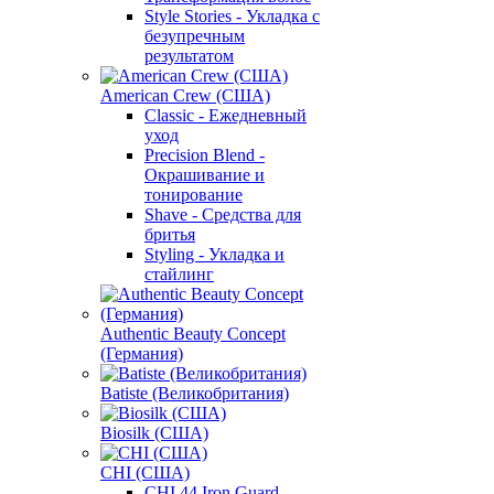
Style Stories - Укладка с
безупречным
результатом
American Crew (США)
Classic - Ежедневный
уход
Precision Blend -
Окрашивание и
тонирование
Shave - Средства для
бритья
Styling - Укладка и
стайлинг
Authentic Beauty Concept
(Германия)
Batiste (Великобритания)
Biosilk (США)
CHI (США)
CHI 44 Iron Guard -