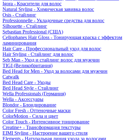
Igora - Красители для волос
Natural Styling - Химическая завивка волос
Osis - Стайлинг
Professionnelle - Укладочные средства для волос
Silhouette - Стайлинг
Sebastian Professional (США)
Cellophanes Hair Gloss - Тонирующая краска с эффектом
ламинирования
Hair Care - Профессиональный уход для волос
Hair Styling - Стайлинг для волос
Seb Man - Уход и стайлинг волос для мужчин
TIGI (Великобритания)
Bed Head for Men - Уход за волосами для мужчин
Catwalk
Bed Head Care - Уходы
Bed Head Style - Стайлинг
Wella Professionals (Германия)
Wella - Аксессуары
Blondor - Блондирование
Color Fresh - Оттеночные маски
ColorMotion - Сила и цвет
Color Touch - Интенсивное тонирование
Creatine+ - Трансформация текстуры
EIMI Styling - Настроение вашего стиля
Elements - Натуральная линия ухода за волосами