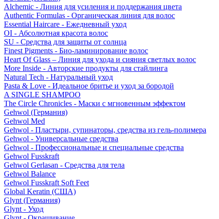
Alchemic - Линия для усиления и поддержания цвета
Authentic Formulas - Органическая линия для волос
Essential Haircare - Eжедневный уход
OI - Абсолютная красота волос
SU - Средства для защиты от солнца
Finest Pigments - Био-ламинирование волос
Heart Of Glass – Линия для ухода и сияния светлых волос
More Inside - Авторские продукты для стайлинга
Natural Tech - Натуральный уход
Pasta & Love - Идеальное бритье и уход за бородой
A SINGLE SHAMPOO
The Circle Chronicles - Маски с мгновенным эффектом
Gehwol (Германия)
Gehwol Med
Gehwol - Пластыри, супинаторы, средства из гель-полимера
Gehwol - Универсальные средства
Gehwol - Профессиональные и специальные средства
Gehwol Fusskraft
Gehwol Gerlasan - Средства для тела
Gehwol Balance
Gehwol Fusskraft Soft Feet
Global Keratin (США)
Glynt (Германия)
Glynt - Уход
Glynt - Окрашивание