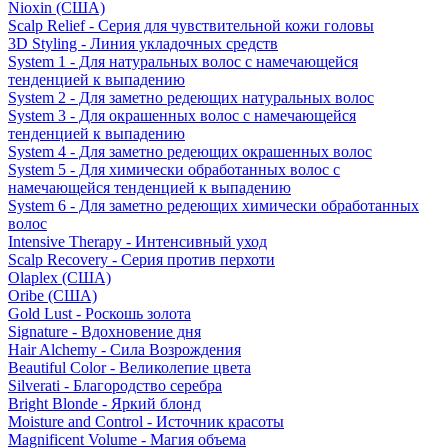
Nioxin (США)
Scalp Relief - Серия для чувствительной кожи головы
3D Styling - Линия укладочных средств
System 1 - Для натуральных волос с намечающейся
тенденцией к выпадению
System 2 - Для заметно редеющих натуральных волос
System 3 - Для окрашенных волос с намечающейся
тенденцией к выпадению
System 4 - Для заметно редеющих окрашенных волос
System 5 - Для химически обработанных волос с
намечающейся тенденцией к выпадению
System 6 - Для заметно редеющих химически обработанных
волос
Intensive Therapy - Интенсивный уход
Scalp Recovery - Серия против перхоти
Olaplex (США)
Oribe (США)
Gold Lust - Роскошь золота
Signature - Вдохновение дня
Hair Alchemy - Сила Возрождения
Beautiful Color - Великолепие цвета
Silverati - Благородство серебра
Bright Blonde - Яркий блонд
Moisture and Control - Источник красоты
Magnificent Volume - Магия объема