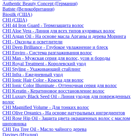
Authentic Beauty Concept (Германия)
Batiste (Великобритания)
Biosilk (США)
CHI (США)
CHI 44 Iron Guard - Термозащита волос
CHI Aloe Vera - Линия для всех типов кудрявых волос
CHI Argan Oil - На основе масла Арганы и дерева Моринга
CHI - Оксиды и осветлители
CHI Deep Brilliance - Глубокое увлажнение и блеск
CHI Enviro - Система разглаживания волос
CHI Man - Мужская серия для волос, усов и бороды
CHI Royal Treatment - Королевский уход
CHI Styling - Ухаживающий стайлинг
CHI Infra - Ежедневный уход
CHI Ionic Hair Color - Краска для волос
CHI Ionic Color Illuminate - Оттеночная серия для волос
CHI Keratin - Кератиновое восстановление волос
CHI Luxury Black Seed Oil - Линия уходов для поврежденных
волос
CHI Magnified Volume - Для тонких волос
CHI Olive Organics - На основе натуральных ингредиентов
CHI Rose Hip Oil - Защита цвета окрашенных волос с маслом
шиповника
CHI Tea Tree Oil - Масло чайного дерева
Davines (Италия)