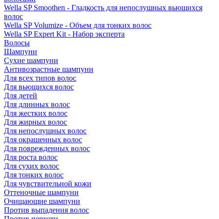
Wella SP Smoothen - Гладкость для непослушных вьющихся
волос
Wella SP Volumize - Объем для тонких волос
Wella SP Expert Kit - Набор эксперта
Волосы
Шампуни
Сухие шампуни
Антивозрастные шампуни
Для всех типов волос
Для вьющихся волос
Для детей
Для длинных волос
Для жестких волос
Для жирных волос
Для непослушных волос
Для окрашенных волос
Для поврежденных волос
Для роста волос
Для сухих волос
Для тонких волос
Для чувствительной кожи
Оттеночные шампуни
Очищающие шампуни
Против выпадения волос
Против перхоти