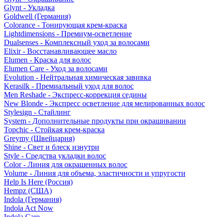
Glynt - Укладка
Goldwell (Германия)
Colorance - Тонирующая крем-краска
Lightdimensions - Премиум-осветление
Dualsenses - Комплексный уход за волосами
Elixir - Восстанавливающее масло
Elumen - Краска для волос
Elumen Care - Уход за волосами
Evolution - Нейтральная химическая завивка
Kerasilk - Премиальный уход для волос
Men Reshade - Экспресс-коррекция седины
New Blonde - Экспресс осветление для мелированных волос
Stylesign - Стайлинг
System - Дополнительные продукты при окрашивании
Topchic - Стойкая крем-краска
Greymy (Швейцария)
Shine - Свет и блеск изнутри
Style - Средства укладки волос
Color - Линия для окрашенных волос
Volume - Линия для объема, эластичности и упругости
Help Is Here (Россия)
Hempz (США)
Indola (Германия)
Indola Act Now
Indola Care