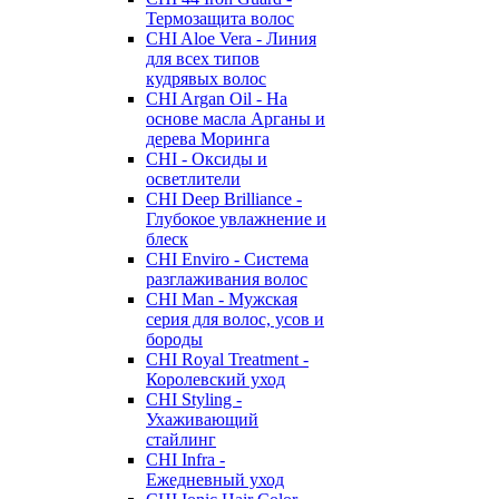
Термозащита волос
CHI Aloe Vera - Линия
для всех типов
кудрявых волос
CHI Argan Oil - На
основе масла Арганы и
дерева Моринга
CHI - Оксиды и
осветлители
CHI Deep Brilliance -
Глубокое увлажнение и
блеск
CHI Enviro - Система
разглаживания волос
CHI Man - Мужская
серия для волос, усов и
бороды
CHI Royal Treatment -
Королевский уход
CHI Styling -
Ухаживающий
стайлинг
CHI Infra -
Ежедневный уход