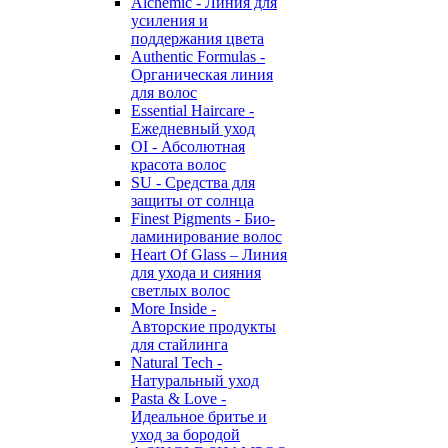
Alchemic - Линия для
усиления и
поддержания цвета
Authentic Formulas -
Органическая линия
для волос
Essential Haircare -
Eжедневный уход
OI - Абсолютная
красота волос
SU - Средства для
защиты от солнца
Finest Pigments - Био-
ламинирование волос
Heart Of Glass – Линия
для ухода и сияния
светлых волос
More Inside -
Авторские продукты
для стайлинга
Natural Tech -
Натуральный уход
Pasta & Love -
Идеальное бритье и
уход за бородой