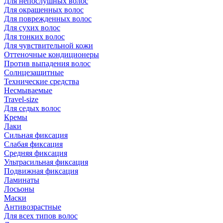
Для непослушных волос
Для окрашенных волос
Для поврежденных волос
Для сухих волос
Для тонких волос
Для чувствительной кожи
Оттеночные кондиционеры
Против выпадения волос
Солнцезащитные
Технические средства
Несмываемые
Travel-size
Для седых волос
Кремы
Лаки
Сильная фиксация
Слабая фиксация
Средняя фиксация
Ультрасильная фиксация
Подвижная фиксация
Ламинаты
Лосьоны
Маски
Антивозрастные
Для всех типов волос