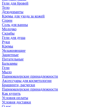
Гели для бровей
Тело
Дезодоранты
Кремы для ухода за кожей
Спреи
Соль для ванны
Молочко
Скрабы
Гели для душа
Руки
Кремы
Увлажняющие
Защитные
Питательные
Бальзамы
Гели
Мыло
Парикмахерские принадлежности
Аксессуары для косметологии
Брашинги, расчески
Парикмахерские принадлежности
Как купить
Условия оплаты
Условия доставки
О нас