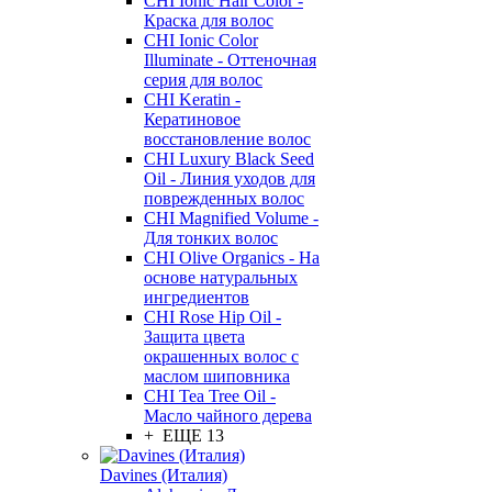
CHI Ionic Hair Color -
Краска для волос
CHI Ionic Color
Illuminate - Оттеночная
серия для волос
CHI Keratin -
Кератиновое
восстановление волос
CHI Luxury Black Seed
Oil - Линия уходов для
поврежденных волос
CHI Magnified Volume -
Для тонких волос
CHI Olive Organics - На
основе натуральных
ингредиентов
CHI Rose Hip Oil -
Защита цвета
окрашенных волос с
маслом шиповника
CHI Tea Tree Oil -
Масло чайного дерева
+ ЕЩЕ 13
Davines (Италия)