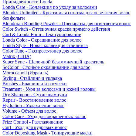
Принадлежности Londa
Londa Care - Коллекция по уходу за волосами
Blondes Unlimited - Креативная система для осветления волос
без фольги
Blondoran Blonding Powder - Препараты для осветления волос
Color Switch - Оттеночная краска прямого действия
Curl & Londa Form - Текстурирование
Londa Color - Окрашивание для волос
Londa Style - Новая коллекция стайлинга
Color Tune - Экспресс-тонер для волос
Matrix (США)
Super Sync - Щелочной безаммиачный краситель
SoColor - Стойкое окрашивание для волос
Moroccanoil (Израиль)
Styling - Стайлинг и укладка
Brushes - Брашинги и расчески
Treatment - Уход за волосами и кожей головы
Dry Shampoo - Сухие шампуни
Repair - Восстановление волос
Hydration - Увлажнение волос
Volume - Объем для волос
Color Care - Уход для окрашенных волос
Frizz Control - Разглаживание
Curl - Уход для кудрявых волос
Color Depositing Mask - Тонирующие маски