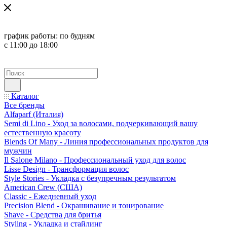
график работы:
по будням
с 11:00 до 18:00
Каталог
Все бренды
Alfaparf (Италия)
Semi di Lino - Уход за волосами, подчеркивающий вашу
естественную красоту
Blends Of Many - Линия профессиональных продуктов для
мужчин
Il Salone Milano - Профессиональный уход для волос
Lisse Design - Трансформация волос
Style Stories - Укладка с безупречным результатом
American Crew (США)
Classic - Ежедневный уход
Precision Blend - Окрашивание и тонирование
Shave - Средства для бритья
Styling - Укладка и стайлинг