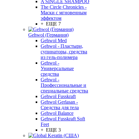
A SINGLE SHAMPOO
The Circle Chronicles -
Маски с мгновенным
эффектом
+ ЕЩЕ 7
Gehwol (Германия)
Gehwol Med
Gehwol - Пластыри,
супинаторы, средства
из гель-полимера
Gehwol -
Универсальные
средства
Gehwol -
Профессиональные и
специальные средства
Gehwol Fusskraft
Gehwol Gerlasan -
Средства для тела
Gehwol Balance
Gehwol Fusskraft Soft
Feet
+ ЕЩЕ 3