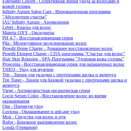
Estessimo Celcert - Селективная линия ухода за волосами и
кожей головы
Infinity Aurum Salon Care - Инновационная программа
"Абсолютное счастье"
IAU Infinity Aurum - Аромалиния
Lebel - Краска для волос
Materia OXY - Оксиданты
PH 4.7 - Восстанавливающая серия
Plia - Молекулярное моделирование волос
Proedit Home Charge - Домашнее восстановление волос
Proedit Element Charge - СПА-программа "Счастье для волос"
Hair Skin Relaxing - SPA-Программа "Здоровая кожа головы"
Proscenia - Восстанавливающая серия для окрашенных волос
THEO - Уход для мужчин
Trie - Линия для укладки с протеинами шелка и жемчуга
Trie Tuner - Линия для базовой укладки с протеинами шелка и
жемчуга
Viege - Антивозростная органическая серия
Locor Serum Color - Восстановление волос во время
окрашивания
One - Премиум уход
Luviona - Окрашивание и anti-age уход
Moii - Средства для волос и рук
Rufor - Бережное выпрямление волос
Londa (Германия)