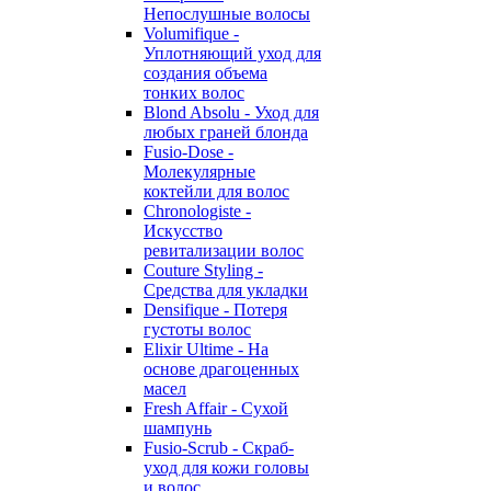
Непослушные волосы
Volumifique -
Уплотняющий уход для
создания объема
тонких волос
Blond Absolu - Уход для
любых граней блонда
Fusio-Dose -
Молекулярные
коктейли для волос
Chronologiste -
Искусство
ревитализации волос
Couture Styling -
Средства для укладки
Densifique - Потеря
густоты волос
Elixir Ultime - На
основе драгоценных
масел
Fresh Affair - Сухой
шампунь
Fusio-Scrub - Скраб-
уход для кожи головы
и волос