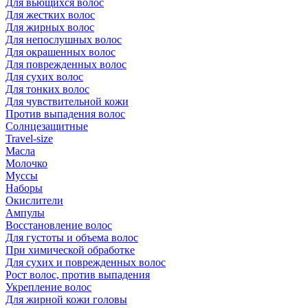
Для вьющихся волос
Для жестких волос
Для жирных волос
Для непослушных волос
Для окрашенных волос
Для поврежденных волос
Для сухих волос
Для тонких волос
Для чувствительной кожи
Против выпадения волос
Солнцезащитные
Travel-size
Масла
Молочко
Муссы
Наборы
Окислители
Ампулы
Восстановление волос
Для густоты и объема волос
При химической обработке
Для сухих и поврежденных волос
Рост волос, против выпадения
Укрепление волос
Для жирной кожи головы