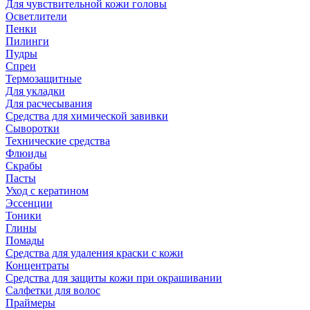
Для чувствительной кожи головы
Осветлители
Пенки
Пилинги
Пудры
Спреи
Термозащитные
Для укладки
Для расчесывания
Средства для химической завивки
Сыворотки
Технические средства
Флюиды
Скрабы
Пасты
Уход с кератином
Эссенции
Тоники
Глины
Помады
Средства для удаления краски с кожи
Концентраты
Средства для защиты кожи при окрашивании
Салфетки для волос
Праймеры