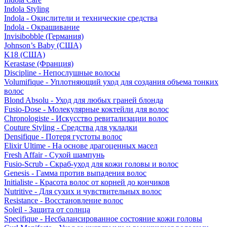
Indola Styling
Indola - Окислители и технические средства
Indola - Окрашивание
Invisibobble (Германия)
Johnson’s Baby (США)
K18 (США)
Kerastase (Франция)
Discipline - Непослушные волосы
Volumifique - Уплотняющий уход для создания объема тонких
волос
Blond Absolu - Уход для любых граней блонда
Fusio-Dose - Молекулярные коктейли для волос
Chronologiste - Искусство ревитализации волос
Couture Styling - Средства для укладки
Densifique - Потеря густоты волос
Elixir Ultime - На основе драгоценных масел
Fresh Affair - Сухой шампунь
Fusio-Scrub - Скраб-уход для кожи головы и волос
Genesis - Гамма против выпадения волос
Initialiste - Красота волос от корней до кончиков
Nutritive - Для сухих и чувствительных волос
Resistance - Восстановление волос
Soleil - Защита от солнца
Specifique - Несбалансированное состояние кожи головы