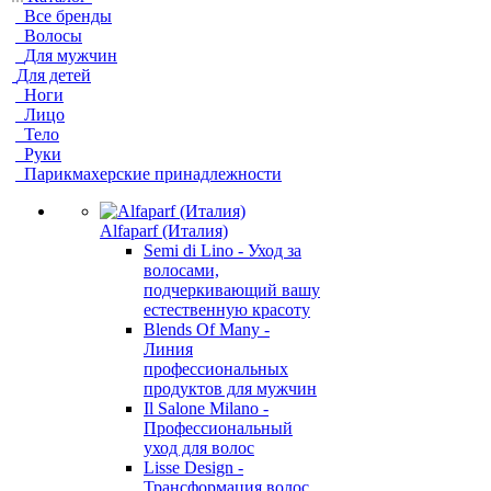
Все бренды
Волосы
Для мужчин
Для детей
Ноги
Лицо
Тело
Руки
Парикмахерские принадлежности
Alfaparf (Италия)
Semi di Lino - Уход за
волосами,
подчеркивающий вашу
естественную красоту
Blends Of Many -
Линия
профессиональных
продуктов для мужчин
Il Salone Milano -
Профессиональный
уход для волос
Lisse Design -
Трансформация волос