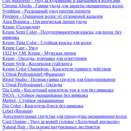
Curl Manifesto - Уход за кудрявыми и вьющимися волосами
Chroma Absolu - Гамма ухода для защиты окрашенных волос
Symbiose - Роскошный уход против перхоти
Premiere - Очищение волос от отложений кальция
Aura Botanica - Органическая линия ухода
Keune (Голландия)
Keune Semi Color - Полуперманентная краска для волос без
аммиака
Keune Tinta Color - Стойкая краска для волос
Keune Care - Уход
1922 by J.M. Keune - Мужская линия
Keune - Оксиды, порошки для осветления
Keune Style - Коллекция стайлинга
Keune Color Chameleon - Красители прямого действия
L'Oreal Professionnel (Франция)
Blond Studio - Полная гамма средств для блондирования
L'Oreal Professionnel - Оксиды
Dia Light - Кислотный краситель тон в тон без аммиака
INOA - Стойкое окрашивание без аммиака
Majirel - Стойкое окрашивание
Dia Color - Краситель-блеск без аммиака
Lebel (Япония)
Дополнительные средства для процедуры окрашивания волос
Cool Orange - Уход за кожей головы «Холодный апельсин»
Natural Hair - На основе натуральных экстрактов