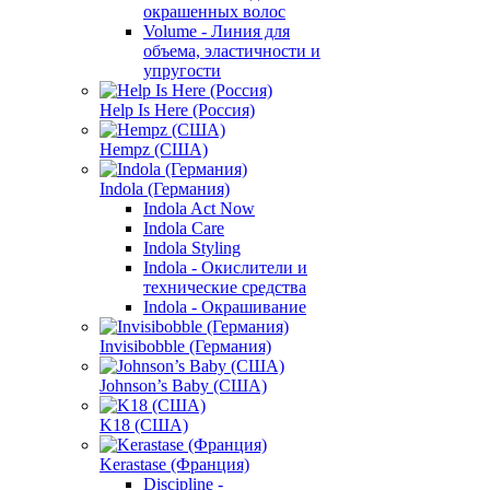
окрашенных волос
Volume - Линия для
объема, эластичности и
упругости
Help Is Here (Россия)
Hempz (США)
Indola (Германия)
Indola Act Now
Indola Care
Indola Styling
Indola - Окислители и
технические средства
Indola - Окрашивание
Invisibobble (Германия)
Johnson’s Baby (США)
K18 (США)
Kerastase (Франция)
Discipline -