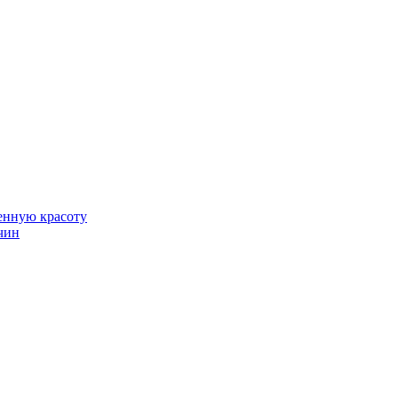
венную красоту
чин