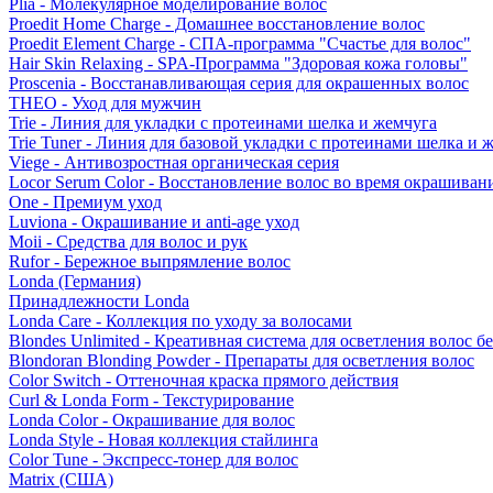
Plia - Молекулярное моделирование волос
Proedit Home Charge - Домашнее восстановление волос
Proedit Element Charge - СПА-программа "Счастье для волос"
Hair Skin Relaxing - SPA-Программа "Здоровая кожа головы"
Proscenia - Восстанавливающая серия для окрашенных волос
THEO - Уход для мужчин
Trie - Линия для укладки с протеинами шелка и жемчуга
Trie Tuner - Линия для базовой укладки с протеинами шелка и 
Viege - Антивозростная органическая серия
Locor Serum Color - Восстановление волос во время окрашиван
One - Премиум уход
Luviona - Окрашивание и anti-age уход
Moii - Средства для волос и рук
Rufor - Бережное выпрямление волос
Londa (Германия)
Принадлежности Londa
Londa Care - Коллекция по уходу за волосами
Blondes Unlimited - Креативная система для осветления волос б
Blondoran Blonding Powder - Препараты для осветления волос
Color Switch - Оттеночная краска прямого действия
Curl & Londa Form - Текстурирование
Londa Color - Окрашивание для волос
Londa Style - Новая коллекция стайлинга
Color Tune - Экспресс-тонер для волос
Matrix (США)