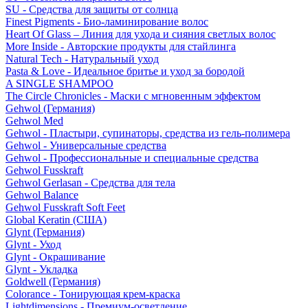
SU - Средства для защиты от солнца
Finest Pigments - Био-ламинирование волос
Heart Of Glass – Линия для ухода и сияния светлых волос
More Inside - Авторские продукты для стайлинга
Natural Tech - Натуральный уход
Pasta & Love - Идеальное бритье и уход за бородой
A SINGLE SHAMPOO
The Circle Chronicles - Маски с мгновенным эффектом
Gehwol (Германия)
Gehwol Med
Gehwol - Пластыри, супинаторы, средства из гель-полимера
Gehwol - Универсальные средства
Gehwol - Профессиональные и специальные средства
Gehwol Fusskraft
Gehwol Gerlasan - Средства для тела
Gehwol Balance
Gehwol Fusskraft Soft Feet
Global Keratin (США)
Glynt (Германия)
Glynt - Уход
Glynt - Окрашивание
Glynt - Укладка
Goldwell (Германия)
Colorance - Тонирующая крем-краска
Lightdimensions - Премиум-осветление