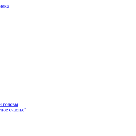
иака
ей головы
ное счастье"