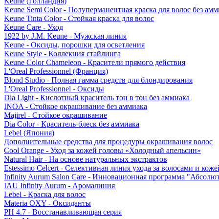
Keune (Голландия)
Keune Semi Color - Полуперманентная краска для волос без амм
Keune Tinta Color - Стойкая краска для волос
Keune Care - Уход
1922 by J.M. Keune - Мужская линия
Keune - Оксиды, порошки для осветления
Keune Style - Коллекция стайлинга
Keune Color Chameleon - Красители прямого действия
L'Oreal Professionnel (Франция)
Blond Studio - Полная гамма средств для блондирования
L'Oreal Professionnel - Оксиды
Dia Light - Кислотный краситель тон в тон без аммиака
INOA - Стойкое окрашивание без аммиака
Majirel - Стойкое окрашивание
Dia Color - Краситель-блеск без аммиака
Lebel (Япония)
Дополнительные средства для процедуры окрашивания волос
Cool Orange - Уход за кожей головы «Холодный апельсин»
Natural Hair - На основе натуральных экстрактов
Estessimo Celcert - Селективная линия ухода за волосами и кож
Infinity Aurum Salon Care - Инновационная программа "Абсолют
IAU Infinity Aurum - Аромалиния
Lebel - Краска для волос
Materia OXY - Оксиданты
PH 4.7 - Восстанавливающая серия