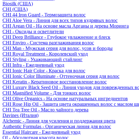
Biosilk (США)
CHI (США)
CHI 44 Iron Guard - Термозащита волос
CHI Aloe Vera - Линия для всех типов кудрявых волос
CHI Argan Oil - На основе масла Арганы и дерева Моринга
CHI - Оксиды и осветлители
CHI Deep Brilliance - Глубокое увлажнение и блеск
CHI Enviro - Система разглаживания волос
CHI Man - Мужская серия для волос, усов и бороды
CHI Royal Treatment - Королевский уход
CHI Styling - Ухаживающий стайлинг
CHI Infra - Ежедневный уход
CHI Ionic Hair Color - Краска для волос
CHI Ionic Color Illuminate - Оттеночная серия для волос
CHI Keratin - Кератиновое восстановление волос
CHI Luxury Black Seed Oil - Линия уходов для поврежденных в
CHI Magnified Volume - Для тонких волос
CHI Olive Organics - На основе натуральных ингредиентов
CHI Rose Hip Oil - Защита цвета окрашенных волос с маслом 
CHI Tea Tree Oil - Масло чайного дерева
Davines (Италия)
Alchemic - Линия для усиления и поддержания цвета
Authentic Formulas - Органическая линия для волос
Essential Haircare - Eжедневный уход
OI - Абсолютная красота волос