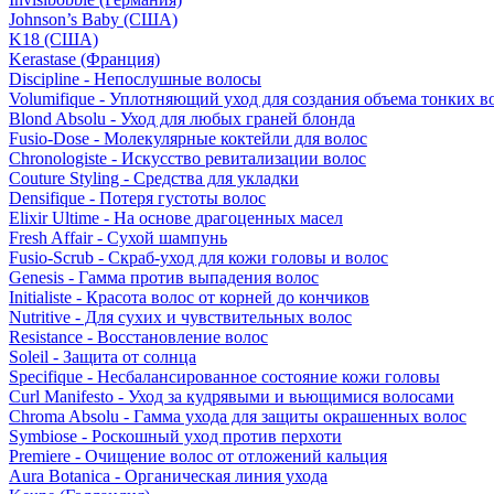
Johnson’s Baby (США)
K18 (США)
Kerastase (Франция)
Discipline - Непослушные волосы
Volumifique - Уплотняющий уход для создания объема тонких в
Blond Absolu - Уход для любых граней блонда
Fusio-Dose - Молекулярные коктейли для волос
Chronologiste - Искусство ревитализации волос
Couture Styling - Средства для укладки
Densifique - Потеря густоты волос
Elixir Ultime - На основе драгоценных масел
Fresh Affair - Сухой шампунь
Fusio-Scrub - Скраб-уход для кожи головы и волос
Genesis - Гамма против выпадения волос
Initialiste - Красота волос от корней до кончиков
Nutritive - Для сухих и чувствительных волос
Resistance - Восстановление волос
Soleil - Защита от солнца
Specifique - Несбалансированное состояние кожи головы
Curl Manifesto - Уход за кудрявыми и вьющимися волосами
Chroma Absolu - Гамма ухода для защиты окрашенных волос
Symbiose - Роскошный уход против перхоти
Premiere - Очищение волос от отложений кальция
Aura Botanica - Органическая линия ухода