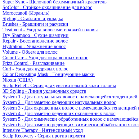
Super Sync - Щелочной безаммиачный краситель
SoColor - Стойкое окрашивание для волос
Moroccanoil (Израиль)
Styling - Стайлинг и укладка
Brushes - Брашинги и расчески
Treatment - Уход за волосами и кожей головы
Dry Shampoo - Сухие шампуни
Repair - Восстановление волос
Hydration - Увлажнение волос
Volume - Объем для волос
Color Care - Уход для окрашенных волос
Frizz Control - Разглаживание
Curl - Уход для кудрявых волос
Color Depositing Mask - Тонирующие маски
Nioxin (США)
Scalp Relief - Серия для чувствительной кожи головы
3D Styling - Линия укладочных средств
System 1 - Для натуральных волос с намечающейся тенденцией
System 2 - Для заметно редеющих натуральных волос
System 3 - Для окрашенных волос с намечающейся тенденцией
System 4 - Для заметно редеющих окрашенных волос
System 5 - Для химически обработанных волос с намечающейс
System 6 - Для заметно редеющих химически обработанных вол
Intensive Therapy - Интенсивный уход
Scalp Recovery - Серия против перхоти