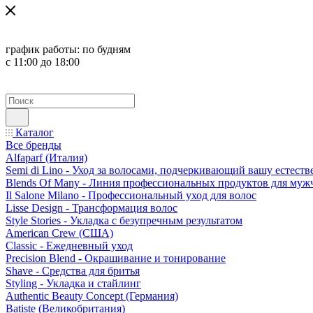
график работы:
по будням
с 11:00 до 18:00
Каталог
Все бренды
Alfaparf (Италия)
Semi di Lino - Уход за волосами, подчеркивающий вашу естест
Blends Of Many - Линия профессиональных продуктов для муж
Il Salone Milano - Профессиональный уход для волос
Lisse Design - Трансформация волос
Style Stories - Укладка с безупречным результатом
American Crew (США)
Classic - Ежедневный уход
Precision Blend - Окрашивание и тонирование
Shave - Средства для бритья
Styling - Укладка и стайлинг
Authentic Beauty Concept (Германия)
Batiste (Великобритания)