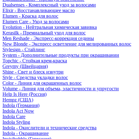
Dualsenses - Комплексный уход за волосами
Elixir - Восстанавливающее масло
Elumen - Краска для волос
Elumen Care - Уход за волосами
Evolution - Нейтральная химическая завивка
Kerasilk - Премиальный уход для волос
Men Reshade - Экспресс-коррекция седины
New Blonde - Экспресс осветление для мелированных волос
Stylesign - Стайлинг
System - Дополнительные продукты при окрашивании
Topchic - Стойкая крем-краска
Greymy (Швейцария)
Shine - Свет и блеск изнутри
Style - Средства укладки волос
Color - Линия для окрашенных волос
Volume - Линия для объема, эластичности и упругости
Help Is Here (Россия)
Hempz (США)
Indola (Германия)
Indola Act Now
Indola Care
Indola Styling
Indola - Окислители и технические средства
Indola - Окрашивание
Invisibobble (Германия)