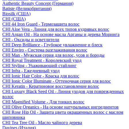
Authentic Beauty Concept (Германия)
Batiste (Великобритания)
Biosilk (США)
CHI (США)
CHI 44 Iron Guard - Термозащита волос
CHI Aloe Vera - Линия для всех типов кудрявых волос
CHI Argan Oil - На основе масла Арганы и дерева Моринга
CHI - Оксиды и осветлители
CHI Deep Brilliance - Глубокое увлажнение и блеск
CHI Enviro - Система разглаживания волос
CHI Man - Мужская серия для волос, усов и бороды
CHI Royal Treatment - Королевский уход
CHI Styling - Ухаживающий стайлинг
CHI Infra - Ежедневный уход
CHI Ionic Hair Color - Краска для волос
CHI Ionic Color Illuminate - Оттеночная серия для волос
CHI Keratin - Кератиновое восстановление волос
CHI Luxury Black Seed Oil - Линия уходов для поврежденных
волос
CHI Magnified Volume - Для тонких волос
CHI Olive Organics - На основе натуральных ингредиентов
CHI Rose Hip Oil - Защита цвета окрашенных волос с маслом
шиповника
CHI Tea Tree Oil - Масло чайного дерева
Davines (Италия)