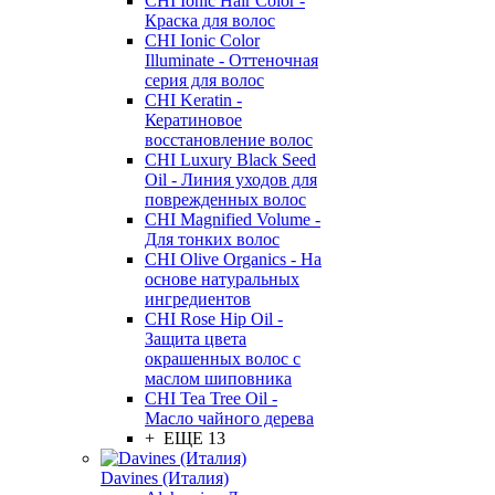
CHI Ionic Hair Color -
Краска для волос
CHI Ionic Color
Illuminate - Оттеночная
серия для волос
CHI Keratin -
Кератиновое
восстановление волос
CHI Luxury Black Seed
Oil - Линия уходов для
поврежденных волос
CHI Magnified Volume -
Для тонких волос
CHI Olive Organics - На
основе натуральных
ингредиентов
CHI Rose Hip Oil -
Защита цвета
окрашенных волос с
маслом шиповника
CHI Tea Tree Oil -
Масло чайного дерева
+ ЕЩЕ 13
Davines (Италия)