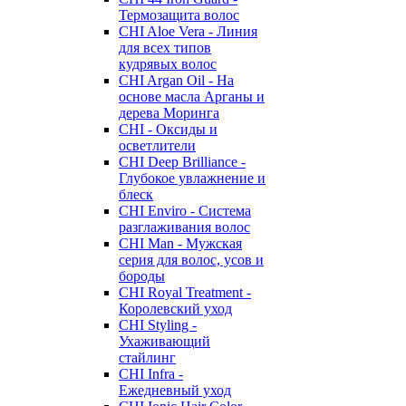
Термозащита волос
CHI Aloe Vera - Линия
для всех типов
кудрявых волос
CHI Argan Oil - На
основе масла Арганы и
дерева Моринга
CHI - Оксиды и
осветлители
CHI Deep Brilliance -
Глубокое увлажнение и
блеск
CHI Enviro - Система
разглаживания волос
CHI Man - Мужская
серия для волос, усов и
бороды
CHI Royal Treatment -
Королевский уход
CHI Styling -
Ухаживающий
стайлинг
CHI Infra -
Ежедневный уход