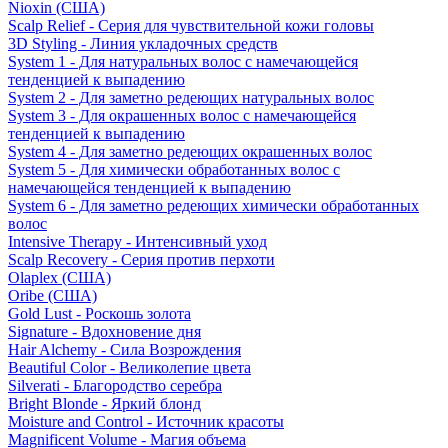
Nioxin (США)
Scalp Relief - Серия для чувствительной кожи головы
3D Styling - Линия укладочных средств
System 1 - Для натуральных волос с намечающейся
тенденцией к выпадению
System 2 - Для заметно редеющих натуральных волос
System 3 - Для окрашенных волос с намечающейся
тенденцией к выпадению
System 4 - Для заметно редеющих окрашенных волос
System 5 - Для химически обработанных волос с
намечающейся тенденцией к выпадению
System 6 - Для заметно редеющих химически обработанных
волос
Intensive Therapy - Интенсивный уход
Scalp Recovery - Серия против перхоти
Olaplex (США)
Oribe (США)
Gold Lust - Роскошь золота
Signature - Вдохновение дня
Hair Alchemy - Сила Возрождения
Beautiful Color - Великолепие цвета
Silverati - Благородство серебра
Bright Blonde - Яркий блонд
Moisture and Control - Источник красоты
Magnificent Volume - Магия объема