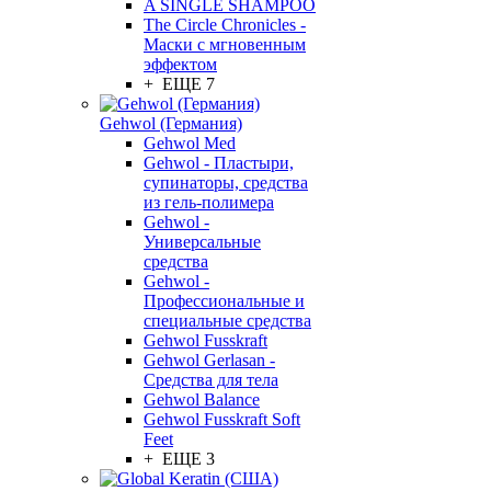
A SINGLE SHAMPOO
The Circle Chronicles -
Маски с мгновенным
эффектом
+ ЕЩЕ 7
Gehwol (Германия)
Gehwol Med
Gehwol - Пластыри,
супинаторы, средства
из гель-полимера
Gehwol -
Универсальные
средства
Gehwol -
Профессиональные и
специальные средства
Gehwol Fusskraft
Gehwol Gerlasan -
Средства для тела
Gehwol Balance
Gehwol Fusskraft Soft
Feet
+ ЕЩЕ 3