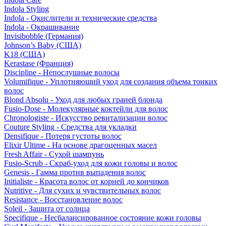
Indola Styling
Indola - Окислители и технические средства
Indola - Окрашивание
Invisibobble (Германия)
Johnson’s Baby (США)
K18 (США)
Kerastase (Франция)
Discipline - Непослушные волосы
Volumifique - Уплотняющий уход для создания объема тонких
волос
Blond Absolu - Уход для любых граней блонда
Fusio-Dose - Молекулярные коктейли для волос
Chronologiste - Искусство ревитализации волос
Couture Styling - Средства для укладки
Densifique - Потеря густоты волос
Elixir Ultime - На основе драгоценных масел
Fresh Affair - Сухой шампунь
Fusio-Scrub - Скраб-уход для кожи головы и волос
Genesis - Гамма против выпадения волос
Initialiste - Красота волос от корней до кончиков
Nutritive - Для сухих и чувствительных волос
Resistance - Восстановление волос
Soleil - Защита от солнца
Specifique - Несбалансированное состояние кожи головы