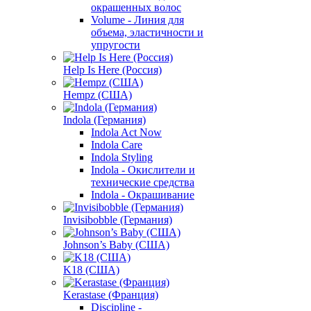
окрашенных волос
Volume - Линия для
объема, эластичности и
упругости
Help Is Here (Россия)
Hempz (США)
Indola (Германия)
Indola Act Now
Indola Care
Indola Styling
Indola - Окислители и
технические средства
Indola - Окрашивание
Invisibobble (Германия)
Johnson’s Baby (США)
K18 (США)
Kerastase (Франция)
Discipline -