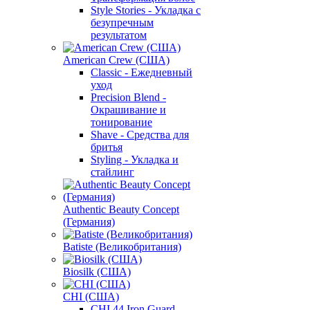
Style Stories - Укладка с
безупречным
результатом
American Crew (США)
Classic - Ежедневный
уход
Precision Blend -
Окрашивание и
тонирование
Shave - Средства для
бритья
Styling - Укладка и
стайлинг
Authentic Beauty Concept
(Германия)
Batiste (Великобритания)
Biosilk (США)
CHI (США)
CHI 44 Iron Guard -