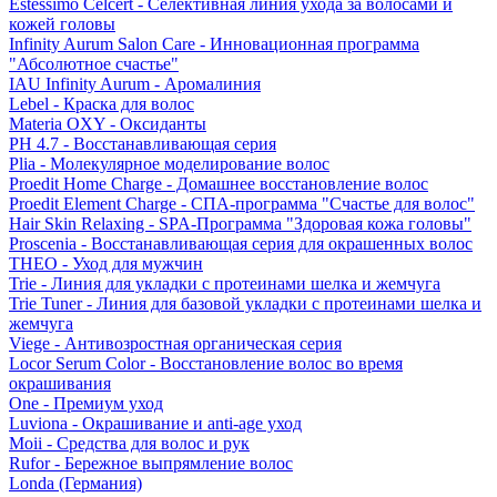
Estessimo Celcert - Селективная линия ухода за волосами и
кожей головы
Infinity Aurum Salon Care - Инновационная программа
"Абсолютное счастье"
IAU Infinity Aurum - Аромалиния
Lebel - Краска для волос
Materia OXY - Оксиданты
PH 4.7 - Восстанавливающая серия
Plia - Молекулярное моделирование волос
Proedit Home Charge - Домашнее восстановление волос
Proedit Element Charge - СПА-программа "Счастье для волос"
Hair Skin Relaxing - SPA-Программа "Здоровая кожа головы"
Proscenia - Восстанавливающая серия для окрашенных волос
THEO - Уход для мужчин
Trie - Линия для укладки с протеинами шелка и жемчуга
Trie Tuner - Линия для базовой укладки с протеинами шелка и
жемчуга
Viege - Антивозростная органическая серия
Locor Serum Color - Восстановление волос во время
окрашивания
One - Премиум уход
Luviona - Окрашивание и anti-age уход
Moii - Средства для волос и рук
Rufor - Бережное выпрямление волос
Londa (Германия)