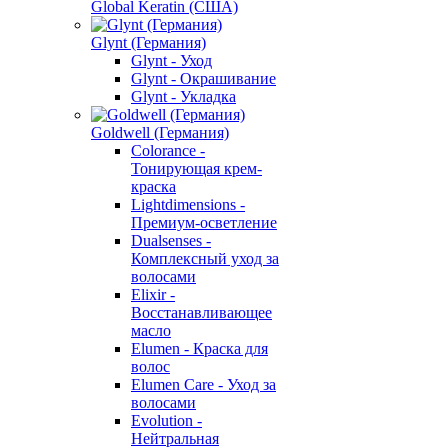
Global Keratin (США)
Glynt (Германия)
Glynt - Уход
Glynt - Окрашивание
Glynt - Укладка
Goldwell (Германия)
Colorance -
Тонирующая крем-
краска
Lightdimensions -
Премиум-осветление
Dualsenses -
Комплексный уход за
волосами
Elixir -
Восстанавливающее
масло
Elumen - Краска для
волос
Elumen Care - Уход за
волосами
Evolution -
Нейтральная