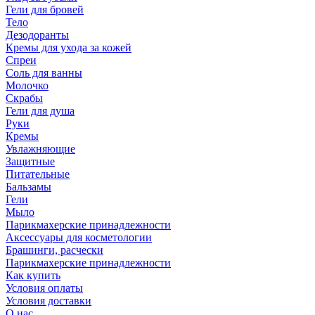
Гели для бровей
Тело
Дезодоранты
Кремы для ухода за кожей
Спреи
Соль для ванны
Молочко
Скрабы
Гели для душа
Руки
Кремы
Увлажняющие
Защитные
Питательные
Бальзамы
Гели
Мыло
Парикмахерские принадлежности
Аксессуары для косметологии
Брашинги, расчески
Парикмахерские принадлежности
Как купить
Условия оплаты
Условия доставки
О нас