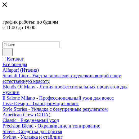
график работы:
по будням
с 11:00 до 18:00
Каталог
Все бренды
Alfaparf (Италия)
Semi di Lino - Уход за волосами, подчеркивающий вашу
естественную красоту
Blends Of Many - Линия профессиональных продуктов для
мужчин
Il Salone Milano - Профессиональный уход для волос
Lisse Design - Трансформация волос
Style Stories - Укладка с безупречным результатом
American Crew (США)
Classic - Ежедневный уход
Precision Blend - Окрашивание и тонирование
Shave - Средства для бритья
Styling - Укладка и стайлинг