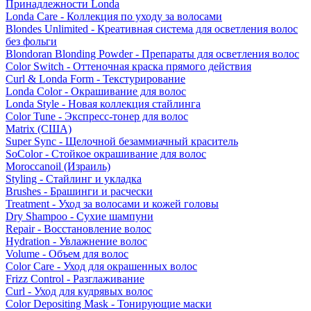
Принадлежности Londa
Londa Care - Коллекция по уходу за волосами
Blondes Unlimited - Креативная система для осветления волос
без фольги
Blondoran Blonding Powder - Препараты для осветления волос
Color Switch - Оттеночная краска прямого действия
Curl & Londa Form - Текстурирование
Londa Color - Окрашивание для волос
Londa Style - Новая коллекция стайлинга
Color Tune - Экспресс-тонер для волос
Matrix (США)
Super Sync - Щелочной безаммиачный краситель
SoColor - Стойкое окрашивание для волос
Moroccanoil (Израиль)
Styling - Стайлинг и укладка
Brushes - Брашинги и расчески
Treatment - Уход за волосами и кожей головы
Dry Shampoo - Сухие шампуни
Repair - Восстановление волос
Hydration - Увлажнение волос
Volume - Объем для волос
Color Care - Уход для окрашенных волос
Frizz Control - Разглаживание
Curl - Уход для кудрявых волос
Color Depositing Mask - Тонирующие маски