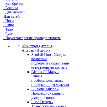
Все бренды
Волосы
Для мужчин
Для детей
Ноги
Лицо
Тело
Руки
Парикмахерские принадлежности
Alfaparf (Италия)
Semi di Lino - Уход за
волосами,
подчеркивающий вашу
естественную красоту
Blends Of Many -
Линия
профессиональных
продуктов для мужчин
Il Salone Milano -
Профессиональный
уход для волос
Lisse Design -
Трансформация волос