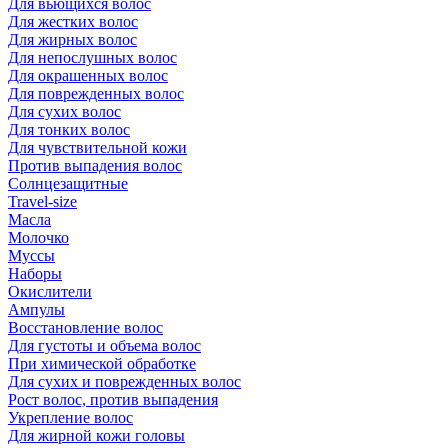
Для вьющихся волос
Для жестких волос
Для жирных волос
Для непослушных волос
Для окрашенных волос
Для поврежденных волос
Для сухих волос
Для тонких волос
Для чувствительной кожи
Против выпадения волос
Солнцезащитные
Travel-size
Масла
Молочко
Муссы
Наборы
Окислители
Ампулы
Восстановление волос
Для густоты и объема волос
При химической обработке
Для сухих и поврежденных волос
Рост волос, против выпадения
Укрепление волос
Для жирной кожи головы