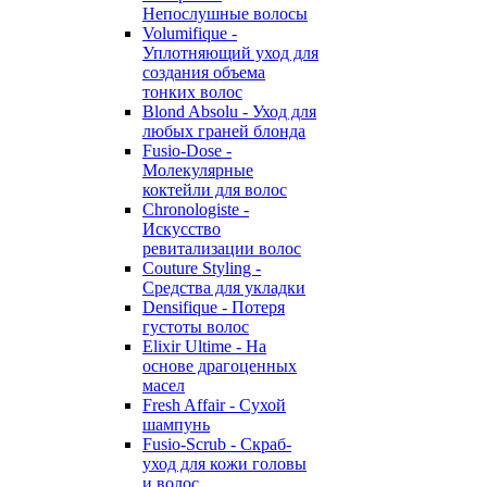
Непослушные волосы
Volumifique -
Уплотняющий уход для
создания объема
тонких волос
Blond Absolu - Уход для
любых граней блонда
Fusio-Dose -
Молекулярные
коктейли для волос
Chronologiste -
Искусство
ревитализации волос
Couture Styling -
Средства для укладки
Densifique - Потеря
густоты волос
Elixir Ultime - На
основе драгоценных
масел
Fresh Affair - Сухой
шампунь
Fusio-Scrub - Скраб-
уход для кожи головы
и волос