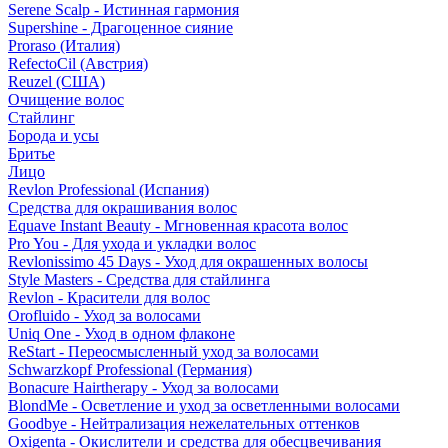
Serene Scalp - Истинная гармония
Supershine - Драгоценное сияние
Proraso (Италия)
RefectoCil (Австрия)
Reuzel (США)
Очищение волос
Стайлинг
Борода и усы
Бритье
Лицо
Revlon Professional (Испания)
Средства для окрашивания волос
Equave Instant Beauty - Мгновенная красота волос
Pro You - Для ухода и укладки волос
Revlonissimo 45 Days - Уход для окрашенных волосы
Style Masters - Средства для стайлинга
Revlon - Красители для волос
Orofluido - Уход за волосами
Uniq One - Уход в одном флаконе
ReStart - Переосмысленный уход за волосами
Schwarzkopf Professional (Германия)
Bonacure Hairtherapy - Уход за волосами
BlondMe - Осветление и уход за осветленными волосами
Goodbye - Нейтрализация нежелательных оттенков
Oxigenta - Окислители и средства для обесцвечивания