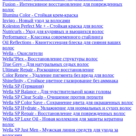
Fusion - Интенсивное восстановление для поврежденных
волос
Illumina Color - Стойкая крем-краска
Invigo - Новый уход за волосами
Koleston Perfect Me + - Стойкая краска для волос
Nutricurls - Уход для кудрявых и вьющихся волос
Performance - Классика современного стайлинга
Oil Reflections - Квинтэссенция блеска для сияния ваших
волос
Wella - Окислители
Wella°Plex - Восстановление структуры волос
True Grey - Для натуральных седых волос
Ultimate Repair - Роскошное восстановление
Color Renew - Удаление пигмента без вреда для волос
Shinefinity - Стойкое цветное глазирование без аммиака
Wella SP (Германия)
Wella SP Balance - Для чувствительной кожи головы
Wella SP Clear Scalp - Очищение против перхоти
Wella SP Color Save - Сохранение цвета для окрашенных волос
Wella SP Hydrate - Увлажнение для нормальных и сухих волос
Wella SP Repair - Восстановление для поврежденных волос
Wella SP Luxe Oil - Новая коллекция для защиты кератина
волос
Wella SP Just Men - Мужская линия средств для ухода за
волосами