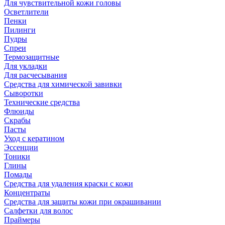
Для чувствительной кожи головы
Осветлители
Пенки
Пилинги
Пудры
Спреи
Термозащитные
Для укладки
Для расчесывания
Средства для химической завивки
Сыворотки
Технические средства
Флюиды
Скрабы
Пасты
Уход с кератином
Эссенции
Тоники
Глины
Помады
Средства для удаления краски с кожи
Концентраты
Средства для защиты кожи при окрашивании
Салфетки для волос
Праймеры