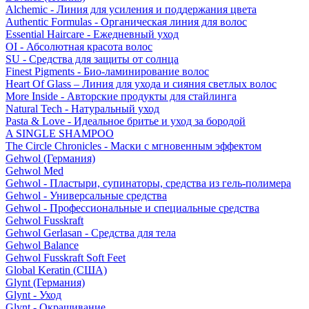
Alchemic - Линия для усиления и поддержания цвета
Authentic Formulas - Органическая линия для волос
Essential Haircare - Eжедневный уход
OI - Абсолютная красота волос
SU - Средства для защиты от солнца
Finest Pigments - Био-ламинирование волос
Heart Of Glass – Линия для ухода и сияния светлых волос
More Inside - Авторские продукты для стайлинга
Natural Tech - Натуральный уход
Pasta & Love - Идеальное бритье и уход за бородой
A SINGLE SHAMPOO
The Circle Chronicles - Маски с мгновенным эффектом
Gehwol (Германия)
Gehwol Med
Gehwol - Пластыри, супинаторы, средства из гель-полимера
Gehwol - Универсальные средства
Gehwol - Профессиональные и специальные средства
Gehwol Fusskraft
Gehwol Gerlasan - Средства для тела
Gehwol Balance
Gehwol Fusskraft Soft Feet
Global Keratin (США)
Glynt (Германия)
Glynt - Уход
Glynt - Окрашивание