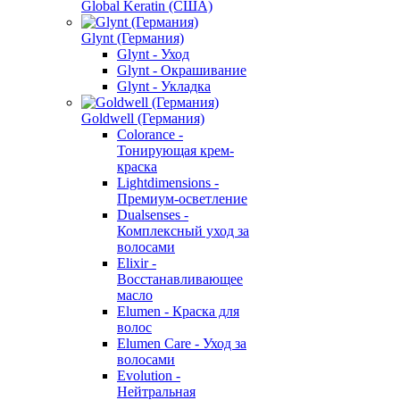
Global Keratin (США)
Glynt (Германия)
Glynt - Уход
Glynt - Окрашивание
Glynt - Укладка
Goldwell (Германия)
Colorance -
Тонирующая крем-
краска
Lightdimensions -
Премиум-осветление
Dualsenses -
Комплексный уход за
волосами
Elixir -
Восстанавливающее
масло
Elumen - Краска для
волос
Elumen Care - Уход за
волосами
Evolution -
Нейтральная