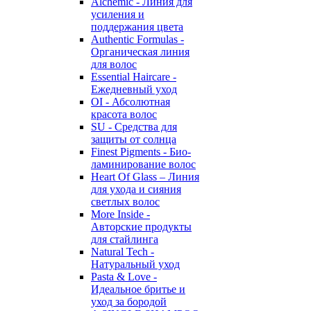
Alchemic - Линия для
усиления и
поддержания цвета
Authentic Formulas -
Органическая линия
для волос
Essential Haircare -
Eжедневный уход
OI - Абсолютная
красота волос
SU - Средства для
защиты от солнца
Finest Pigments - Био-
ламинирование волос
Heart Of Glass – Линия
для ухода и сияния
светлых волос
More Inside -
Авторские продукты
для стайлинга
Natural Tech -
Натуральный уход
Pasta & Love -
Идеальное бритье и
уход за бородой