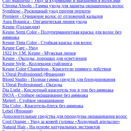
Curl Manifesto - Уход за кудрявыми и вьющимися волосами
Chroma Absolu - Гамма ухода для защиты окрашенных волос
Symbiose - Роскошный уход против перхоти
Premiere - Очищение волос от отложений кальция
Aura Botanica - Органическая линия ухода
Keune (Голландия)
Keune Semi Color - Полуперманентная краска для волос без
аммиака
Keune Tinta Color - Стойкая краска для волос
Keune Care - Уход
1922 by J.M. Keune - Мужская линия
Keune - Оксиды, порошки для осветления
Keune Style - Коллекция стайлинга
Keune Color Chameleon - Красители прямого действия
L'Oreal Professionnel (Франция)
Blond Studio - Полная гамма средств для блондирования
L'Oreal Professionnel - Оксиды
Dia Light - Кислотный краситель тон в тон без аммиака
INOA - Стойкое окрашивание без аммиака
Majirel - Стойкое окрашивание
Dia Color - Краситель-блеск без аммиака
Lebel (Япония)
Дополнительные средства для процедуры окрашивания волос
Cool Orange - Уход за кожей головы «Холодный апельсин»
Natural Hair - На основе натуральных экстрактов