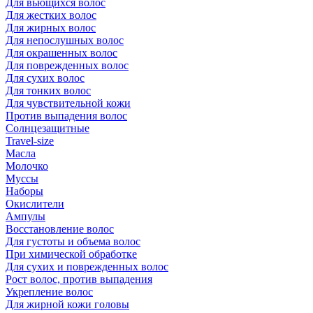
Для вьющихся волос
Для жестких волос
Для жирных волос
Для непослушных волос
Для окрашенных волос
Для поврежденных волос
Для сухих волос
Для тонких волос
Для чувствительной кожи
Против выпадения волос
Солнцезащитные
Travel-size
Масла
Молочко
Муссы
Наборы
Окислители
Ампулы
Восстановление волос
Для густоты и объема волос
При химической обработке
Для сухих и поврежденных волос
Рост волос, против выпадения
Укрепление волос
Для жирной кожи головы