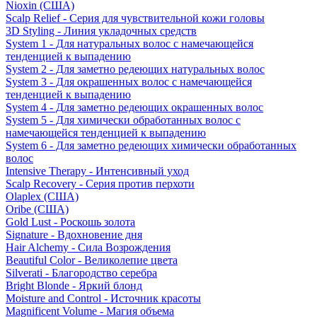
Nioxin (США)
Scalp Relief - Серия для чувствительной кожи головы
3D Styling - Линия укладочных средств
System 1 - Для натуральных волос с намечающейся
тенденцией к выпадению
System 2 - Для заметно редеющих натуральных волос
System 3 - Для окрашенных волос с намечающейся
тенденцией к выпадению
System 4 - Для заметно редеющих окрашенных волос
System 5 - Для химически обработанных волос с
намечающейся тенденцией к выпадению
System 6 - Для заметно редеющих химически обработанных
волос
Intensive Therapy - Интенсивный уход
Scalp Recovery - Серия против перхоти
Olaplex (США)
Oribe (США)
Gold Lust - Роскошь золота
Signature - Вдохновение дня
Hair Alchemy - Сила Возрождения
Beautiful Color - Великолепие цвета
Silverati - Благородство серебра
Bright Blonde - Яркий блонд
Moisture and Control - Источник красоты
Magnificent Volume - Магия объема