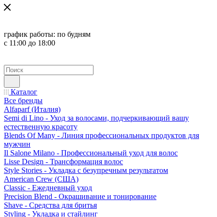
график работы:
по будням
с 11:00 до 18:00
Каталог
Все бренды
Alfaparf (Италия)
Semi di Lino - Уход за волосами, подчеркивающий вашу
естественную красоту
Blends Of Many - Линия профессиональных продуктов для
мужчин
Il Salone Milano - Профессиональный уход для волос
Lisse Design - Трансформация волос
Style Stories - Укладка с безупречным результатом
American Crew (США)
Classic - Ежедневный уход
Precision Blend - Окрашивание и тонирование
Shave - Средства для бритья
Styling - Укладка и стайлинг