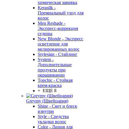
химическая завивка
Kerasilk -
Премиальный уход для
волос
Men Reshade -
Экспресс-коррекция
седины
New Blonde - Экспресс
осветление для
мелированных волос
Stylesign - Стайлинг
System -
Дополнительные
продукты при
окрашивании
Topchic - Стойкая
крем-краска
+ ЕЩЕ 8
Greymy (Швейцария)
Shine - Свет и блеск
изнутри
Style - Средства
укладки волос
Color - Линия для