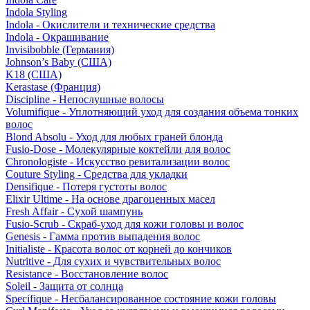
Indola Styling
Indola - Окислители и технические средства
Indola - Окрашивание
Invisibobble (Германия)
Johnson’s Baby (США)
K18 (США)
Kerastase (Франция)
Discipline - Непослушные волосы
Volumifique - Уплотняющий уход для создания объема тонких
волос
Blond Absolu - Уход для любых граней блонда
Fusio-Dose - Молекулярные коктейли для волос
Chronologiste - Искусство ревитализации волос
Couture Styling - Средства для укладки
Densifique - Потеря густоты волос
Elixir Ultime - На основе драгоценных масел
Fresh Affair - Сухой шампунь
Fusio-Scrub - Скраб-уход для кожи головы и волос
Genesis - Гамма против выпадения волос
Initialiste - Красота волос от корней до кончиков
Nutritive - Для сухих и чувствительных волос
Resistance - Восстановление волос
Soleil - Защита от солнца
Specifique - Несбалансированное состояние кожи головы