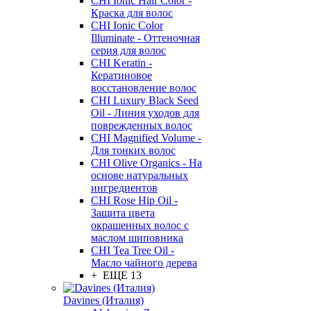
CHI Ionic Hair Color -
Краска для волос
CHI Ionic Color
Illuminate - Оттеночная
серия для волос
CHI Keratin -
Кератиновое
восстановление волос
CHI Luxury Black Seed
Oil - Линия уходов для
поврежденных волос
CHI Magnified Volume -
Для тонких волос
CHI Olive Organics - На
основе натуральных
ингредиентов
CHI Rose Hip Oil -
Защита цвета
окрашенных волос с
маслом шиповника
CHI Tea Tree Oil -
Масло чайного дерева
+ ЕЩЕ 13
Davines (Италия)