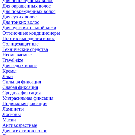
Для непослушных волос
Для окрашенных волос
Для поврежденных волос
Для сухих волос
Для тонких волос
Для чувствительной кожи
Оттеночные кондиционеры
Против выпадения волос
Солнцезащитные
Технические средства
Несмываемые
Travel-size
Для седых волос
Кремы
Лаки
Сильная фиксация
Слабая фиксация
Средняя фиксация
Ультрасильная фиксация
Подвижная фиксация
Ламинаты
Лосьоны
Маски
Антивозрастные
Для всех типов волос