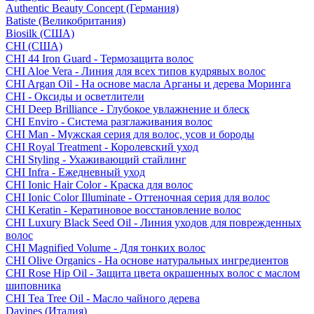
Authentic Beauty Concept (Германия)
Batiste (Великобритания)
Biosilk (США)
CHI (США)
CHI 44 Iron Guard - Термозащита волос
CHI Aloe Vera - Линия для всех типов кудрявых волос
CHI Argan Oil - На основе масла Арганы и дерева Моринга
CHI - Оксиды и осветлители
CHI Deep Brilliance - Глубокое увлажнение и блеск
CHI Enviro - Система разглаживания волос
CHI Man - Мужская серия для волос, усов и бороды
CHI Royal Treatment - Королевский уход
CHI Styling - Ухаживающий стайлинг
CHI Infra - Ежедневный уход
CHI Ionic Hair Color - Краска для волос
CHI Ionic Color Illuminate - Оттеночная серия для волос
CHI Keratin - Кератиновое восстановление волос
CHI Luxury Black Seed Oil - Линия уходов для поврежденных
волос
CHI Magnified Volume - Для тонких волос
CHI Olive Organics - На основе натуральных ингредиентов
CHI Rose Hip Oil - Защита цвета окрашенных волос с маслом
шиповника
CHI Tea Tree Oil - Масло чайного дерева
Davines (Италия)