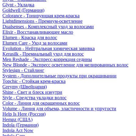
Glynt - Укладка
Goldwell (Германия)
Colorance - Тонирующая крем-краска
Lightdimensions - Премиум-осветление
Dualsenses - Комплексный уход за волосами
Elixir - Восстанавливающее масло
Elumen - Краска для волос
Elumen Care - Уход за волосами
Evolution - Нейтральная химическая завивка
Kerasilk - Премиальный уход для волос
Men Reshade - Экспресс-коррекция седины
New Blonde - Экспресс осветление для мелированных волос
Stylesign - Стайлинг
System - Дополнительные продукты при окрашивании
Topchic - Стойкая крем-краска
Greymy (Швейцария)
Shine - Свет и блеск изнутри
Style - Средства укладки волос
Color - Линия для окрашенных волос
Volume - Линия для объема, эластичности и упругости
Help Is Here (Россия)
Hempz (США)
Indola (Германия)
Indola Act Now
Indola Care