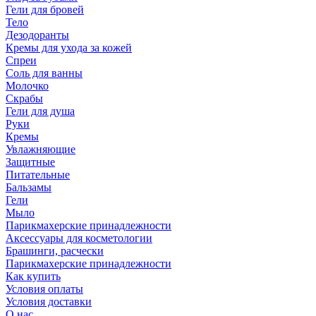
Гели для бровей
Тело
Дезодоранты
Кремы для ухода за кожей
Спреи
Соль для ванны
Молочко
Скрабы
Гели для душа
Руки
Кремы
Увлажняющие
Защитные
Питательные
Бальзамы
Гели
Мыло
Парикмахерские принадлежности
Аксессуары для косметологии
Брашинги, расчески
Парикмахерские принадлежности
Как купить
Условия оплаты
Условия доставки
О нас