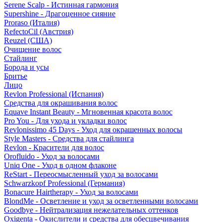
Serene Scalp - Истинная гармония
Supershine - Драгоценное сияние
Proraso (Италия)
RefectoCil (Австрия)
Reuzel (США)
Очищение волос
Стайлинг
Борода и усы
Бритье
Лицо
Revlon Professional (Испания)
Средства для окрашивания волос
Equave Instant Beauty - Мгновенная красота волос
Pro You - Для ухода и укладки волос
Revlonissimo 45 Days - Уход для окрашенных волосы
Style Masters - Средства для стайлинга
Revlon - Красители для волос
Orofluido - Уход за волосами
Uniq One - Уход в одном флаконе
ReStart - Переосмысленный уход за волосами
Schwarzkopf Professional (Германия)
Bonacure Hairtherapy - Уход за волосами
BlondMe - Осветление и уход за осветленными волосами
Goodbye - Нейтрализация нежелательных оттенков
Oxigenta - Окислители и средства для обесцвечивания