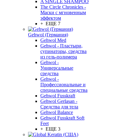
A SINGLE SHAMPOO
The Circle Chronicles -
Маски с мгновенным
эффектом
+ ЕЩЕ 7
Gehwol (Германия)
Gehwol Med
Gehwol - Пластыри,
супинаторы, средства
из гель-полимера
Gehwol -
Универсальные
средства
Gehwol -
Профессиональные и
специальные средства
Gehwol Fusskraft
Gehwol Gerlasan -
Средства для тела
Gehwol Balance
Gehwol Fusskraft Soft
Feet
+ ЕЩЕ 3