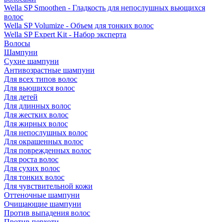
Wella SP Smoothen - Гладкость для непослушных вьющихся
волос
Wella SP Volumize - Объем для тонких волос
Wella SP Expert Kit - Набор эксперта
Волосы
Шампуни
Сухие шампуни
Антивозрастные шампуни
Для всех типов волос
Для вьющихся волос
Для детей
Для длинных волос
Для жестких волос
Для жирных волос
Для непослушных волос
Для окрашенных волос
Для поврежденных волос
Для роста волос
Для сухих волос
Для тонких волос
Для чувствительной кожи
Оттеночные шампуни
Очищающие шампуни
Против выпадения волос
Против перхоти