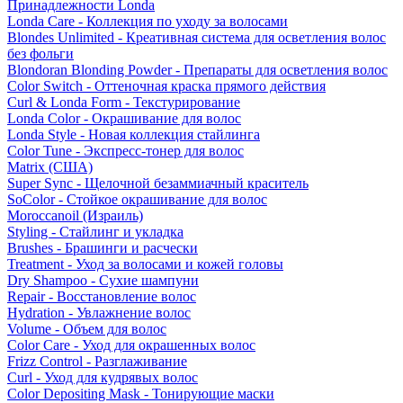
Принадлежности Londa
Londa Care - Коллекция по уходу за волосами
Blondes Unlimited - Креативная система для осветления волос
без фольги
Blondoran Blonding Powder - Препараты для осветления волос
Color Switch - Оттеночная краска прямого действия
Curl & Londa Form - Текстурирование
Londa Color - Окрашивание для волос
Londa Style - Новая коллекция стайлинга
Color Tune - Экспресс-тонер для волос
Matrix (США)
Super Sync - Щелочной безаммиачный краситель
SoColor - Стойкое окрашивание для волос
Moroccanoil (Израиль)
Styling - Стайлинг и укладка
Brushes - Брашинги и расчески
Treatment - Уход за волосами и кожей головы
Dry Shampoo - Сухие шампуни
Repair - Восстановление волос
Hydration - Увлажнение волос
Volume - Объем для волос
Color Care - Уход для окрашенных волос
Frizz Control - Разглаживание
Curl - Уход для кудрявых волос
Color Depositing Mask - Тонирующие маски