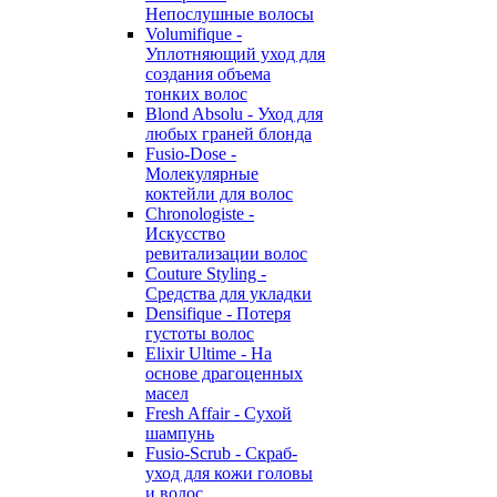
Непослушные волосы
Volumifique -
Уплотняющий уход для
создания объема
тонких волос
Blond Absolu - Уход для
любых граней блонда
Fusio-Dose -
Молекулярные
коктейли для волос
Chronologiste -
Искусство
ревитализации волос
Couture Styling -
Средства для укладки
Densifique - Потеря
густоты волос
Elixir Ultime - На
основе драгоценных
масел
Fresh Affair - Сухой
шампунь
Fusio-Scrub - Скраб-
уход для кожи головы
и волос