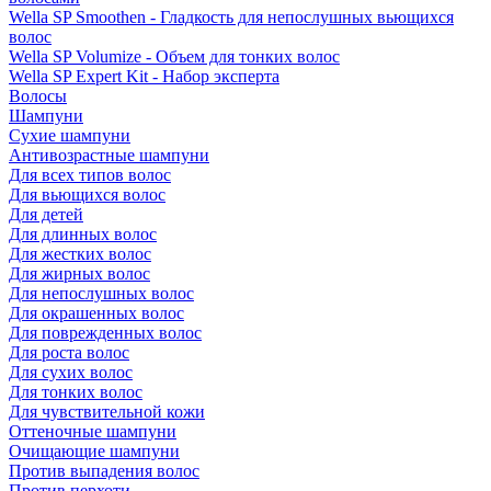
Wella SP Smoothen - Гладкость для непослушных вьющихся
волос
Wella SP Volumize - Объем для тонких волос
Wella SP Expert Kit - Набор эксперта
Волосы
Шампуни
Сухие шампуни
Антивозрастные шампуни
Для всех типов волос
Для вьющихся волос
Для детей
Для длинных волос
Для жестких волос
Для жирных волос
Для непослушных волос
Для окрашенных волос
Для поврежденных волос
Для роста волос
Для сухих волос
Для тонких волос
Для чувствительной кожи
Оттеночные шампуни
Очищающие шампуни
Против выпадения волос
Против перхоти