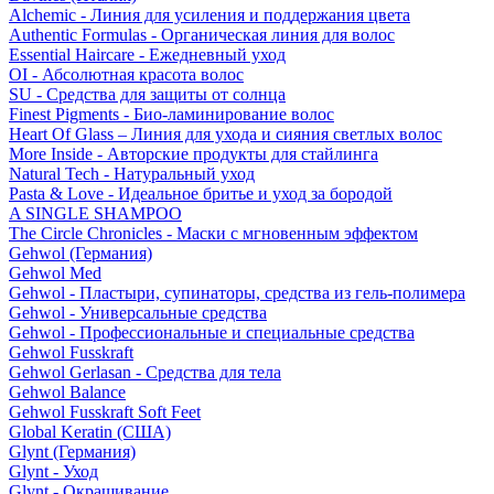
Alchemic - Линия для усиления и поддержания цвета
Authentic Formulas - Органическая линия для волос
Essential Haircare - Eжедневный уход
OI - Абсолютная красота волос
SU - Средства для защиты от солнца
Finest Pigments - Био-ламинирование волос
Heart Of Glass – Линия для ухода и сияния светлых волос
More Inside - Авторские продукты для стайлинга
Natural Tech - Натуральный уход
Pasta & Love - Идеальное бритье и уход за бородой
A SINGLE SHAMPOO
The Circle Chronicles - Маски с мгновенным эффектом
Gehwol (Германия)
Gehwol Med
Gehwol - Пластыри, супинаторы, средства из гель-полимера
Gehwol - Универсальные средства
Gehwol - Профессиональные и специальные средства
Gehwol Fusskraft
Gehwol Gerlasan - Средства для тела
Gehwol Balance
Gehwol Fusskraft Soft Feet
Global Keratin (США)
Glynt (Германия)
Glynt - Уход
Glynt - Окрашивание