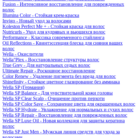
Fusion - Интенсивное восстановление для поврежденных
волос
Illumina Color - Стойкая крем-краска
Invigo - Новый уход за волосами
Koleston Perfect Me + - Стойкая краска для волос
Nutricurls - Уход для кудрявых и вьющихся волос
Performance - Классика современного стайлинга
Oil Reflections - Квинтэссенция блеска для сияния ваших
волос
Wella - Окислители
Wella°Plex - Восстановление структуры волос
True Grey - Для натуральных седых волос
Ultimate Repair - Роскошное восстановление
Color Renew - Удаление пигмента без вреда для волос
Shinefinity - Стойкое цветное глазирование без аммиака
Wella SP (Германия)
Wella SP Balance - Для чувствительной кожи головы
Wella SP Clear Scalp - Очищение против перхоти
Wella SP Color Save - Сохранение цвета для окрашенных волос
Wella SP Hydrate - Увлажнение для нормальных и сухих волос
Wella SP Repair - Восстановление для поврежденных волос
Wella SP Luxe Oil - Новая коллекция для защиты кератина
волос
Wella SP Just Men - Мужская линия средств для ухода за
волосами