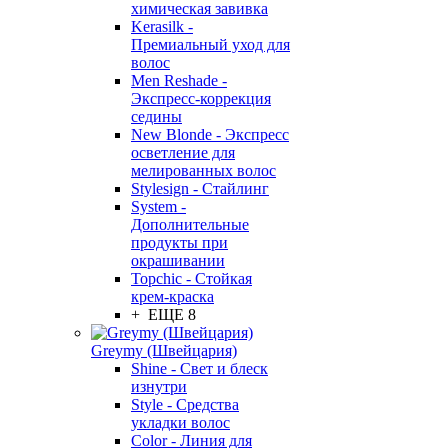
химическая завивка
Kerasilk -
Премиальный уход для
волос
Men Reshade -
Экспресс-коррекция
седины
New Blonde - Экспресс
осветление для
мелированных волос
Stylesign - Стайлинг
System -
Дополнительные
продукты при
окрашивании
Topchic - Стойкая
крем-краска
+ ЕЩЕ 8
Greymy (Швейцария)
Shine - Свет и блеск
изнутри
Style - Средства
укладки волос
Color - Линия для