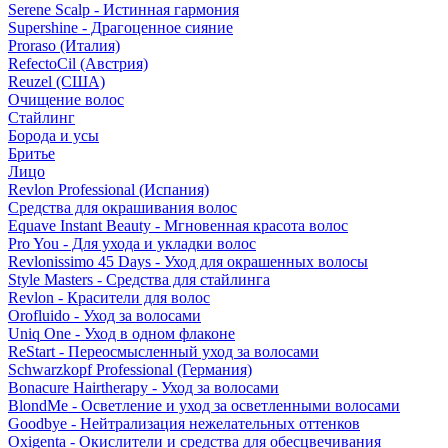
Serene Scalp - Истинная гармония
Supershine - Драгоценное сияние
Proraso (Италия)
RefectoCil (Австрия)
Reuzel (США)
Очищение волос
Стайлинг
Борода и усы
Бритье
Лицо
Revlon Professional (Испания)
Средства для окрашивания волос
Equave Instant Beauty - Мгновенная красота волос
Pro You - Для ухода и укладки волос
Revlonissimo 45 Days - Уход для окрашенных волосы
Style Masters - Средства для стайлинга
Revlon - Красители для волос
Orofluido - Уход за волосами
Uniq One - Уход в одном флаконе
ReStart - Переосмысленный уход за волосами
Schwarzkopf Professional (Германия)
Bonacure Hairtherapy - Уход за волосами
BlondMe - Осветление и уход за осветленными волосами
Goodbye - Нейтрализация нежелательных оттенков
Oxigenta - Окислители и средства для обесцвечивания