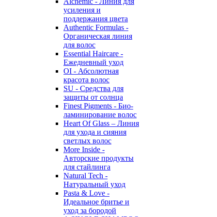
Alchemic - Линия для
усиления и
поддержания цвета
Authentic Formulas -
Органическая линия
для волос
Essential Haircare -
Eжедневный уход
OI - Абсолютная
красота волос
SU - Средства для
защиты от солнца
Finest Pigments - Био-
ламинирование волос
Heart Of Glass – Линия
для ухода и сияния
светлых волос
More Inside -
Авторские продукты
для стайлинга
Natural Tech -
Натуральный уход
Pasta & Love -
Идеальное бритье и
уход за бородой