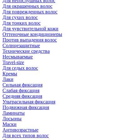
Для непослушных волос
Для окрашенных волос
Для поврежденных волос
Для сухих волос
Для тонких волос
Для чувствительной кожи
Оттеночные кондиционеры
Против выпадения волос
Солнцезащитные
Технические средства
Несмываемые
Travel-size
Для седых волос
Кремы
Лаки
Сильная фиксация
Слабая фиксация
Средняя фиксация
Ультрасильная фиксация
Подвижная фиксация
Ламинаты
Лосьоны
Маски
Антивозрастные
Для всех типов волос