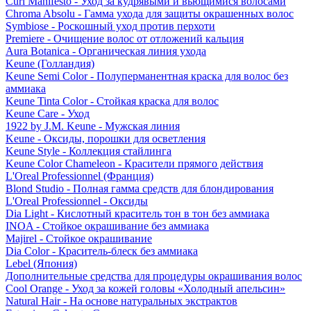
Curl Manifesto - Уход за кудрявыми и вьющимися волосами
Chroma Absolu - Гамма ухода для защиты окрашенных волос
Symbiose - Роскошный уход против перхоти
Premiere - Очищение волос от отложений кальция
Aura Botanica - Органическая линия ухода
Keune (Голландия)
Keune Semi Color - Полуперманентная краска для волос без
аммиака
Keune Tinta Color - Стойкая краска для волос
Keune Care - Уход
1922 by J.M. Keune - Мужская линия
Keune - Оксиды, порошки для осветления
Keune Style - Коллекция стайлинга
Keune Color Chameleon - Красители прямого действия
L'Oreal Professionnel (Франция)
Blond Studio - Полная гамма средств для блондирования
L'Oreal Professionnel - Оксиды
Dia Light - Кислотный краситель тон в тон без аммиака
INOA - Стойкое окрашивание без аммиака
Majirel - Стойкое окрашивание
Dia Color - Краситель-блеск без аммиака
Lebel (Япония)
Дополнительные средства для процедуры окрашивания волос
Cool Orange - Уход за кожей головы «Холодный апельсин»
Natural Hair - На основе натуральных экстрактов