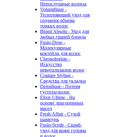
Непослушные волосы
Volumifique -
Уплотняющий уход для
создания объема
тонких волос
Blond Absolu - Уход для
любых граней блонда
Fusio-Dose -
Молекулярные
коктейли для волос
Chronologiste -
Искусство
ревитализации волос
Couture Styling -
Средства для укладки
Densifique - Потеря
густоты волос
Elixir Ultime - На
основе драгоценных
масел
Fresh Affair - Сухой
шампунь
Fusio-Scrub - Скраб-
уход для кожи головы
и волос