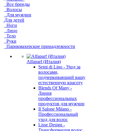
Все бренды
Волосы
Для мужчин
Для детей
Ноги
Лицо
Тело
Руки
Парикмахерские принадлежности
Alfaparf (Италия)
Semi di Lino - Уход за
волосами,
подчеркивающий вашу
естественную красоту
Blends Of Many -
Линия
профессиональных
продуктов для мужчин
Il Salone Milano -
Профессиональный
уход для волос
Lisse Design -
Трансформация волос