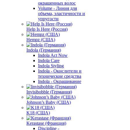
окрашенных волос
Volume - Линия для
объема, эластичности и
упругости
Help Is Here (Россия)
Hempz (США)
Indola (Германия)
Indola Act Now
Indola Care
Indola Styling
Indola - Окислители и
технические средства
Indola - Окрашивание
Invisibobble (Германия)
Johnson’s Baby (США)
K18 (США)
Kerastase (Франция)
Discipline -