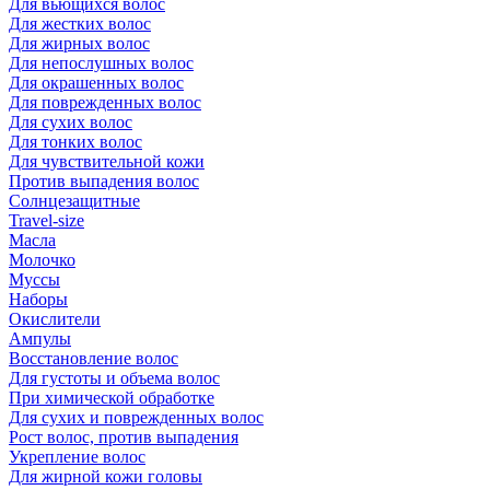
Для вьющихся волос
Для жестких волос
Для жирных волос
Для непослушных волос
Для окрашенных волос
Для поврежденных волос
Для сухих волос
Для тонких волос
Для чувствительной кожи
Против выпадения волос
Солнцезащитные
Travel-size
Масла
Молочко
Муссы
Наборы
Окислители
Ампулы
Восстановление волос
Для густоты и объема волос
При химической обработке
Для сухих и поврежденных волос
Рост волос, против выпадения
Укрепление волос
Для жирной кожи головы