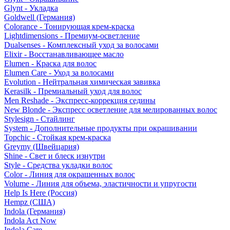
Glynt - Укладка
Goldwell (Германия)
Colorance - Тонирующая крем-краска
Lightdimensions - Премиум-осветление
Dualsenses - Комплексный уход за волосами
Elixir - Восстанавливающее масло
Elumen - Краска для волос
Elumen Care - Уход за волосами
Evolution - Нейтральная химическая завивка
Kerasilk - Премиальный уход для волос
Men Reshade - Экспресс-коррекция седины
New Blonde - Экспресс осветление для мелированных волос
Stylesign - Стайлинг
System - Дополнительные продукты при окрашивании
Topchic - Стойкая крем-краска
Greymy (Швейцария)
Shine - Свет и блеск изнутри
Style - Средства укладки волос
Color - Линия для окрашенных волос
Volume - Линия для объема, эластичности и упругости
Help Is Here (Россия)
Hempz (США)
Indola (Германия)
Indola Act Now
Indola Care