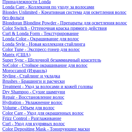
Принадлежности Londa
Londa Care - Коллекция по уходу за волосами
Blondes Unlimited - Креативная система для осветления волос
без фольги
Blondoran Blonding Powder - Препараты для осветления волос
Color Switch - Оттеночная краска прямого действия
Curl & Londa Form - Текстурирование
Londa Color - Окрашивание для волос
Londa Style - Новая коллекция стайлинга
Color Tune - Экспресс-тонер для волос
Matrix (США)
Super Sync - Щелочной безаммиачный краситель
SoColor - Стойкое окрашивание для волос
Moroccanoil (Израиль)
Styling - Стайлинг и укладка
Brushes - Брашинги и расчески
Treatment - Уход за волосами и кожей головы
Dry Shampoo - Сухие шампуни
Repair - Восстановление волос
Hydration - Увлажнение волос
Volume - Объем для волос
Color Care - Уход для окрашенных волос
Frizz Control - Разглаживание
Curl - Уход для кудрявых волос
Color Depositing Mask - Тонирующие маски