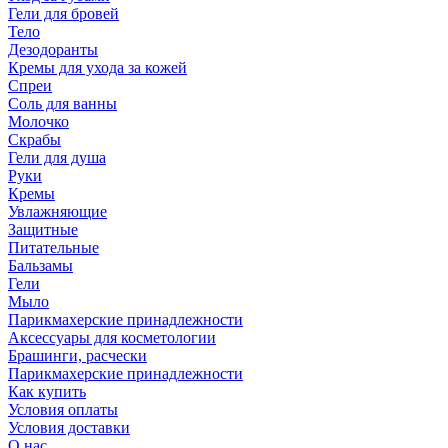
Гели для бровей
Тело
Дезодоранты
Кремы для ухода за кожей
Спреи
Соль для ванны
Молочко
Скрабы
Гели для душа
Руки
Кремы
Увлажняющие
Защитные
Питательные
Бальзамы
Гели
Мыло
Парикмахерские принадлежности
Аксессуары для косметологии
Брашинги, расчески
Парикмахерские принадлежности
Как купить
Условия оплаты
Условия доставки
О нас