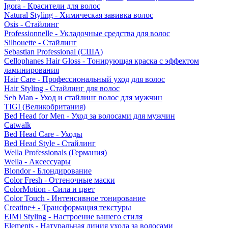
Igora - Красители для волос
Natural Styling - Химическая завивка волос
Osis - Стайлинг
Professionnelle - Укладочные средства для волос
Silhouette - Стайлинг
Sebastian Professional (США)
Cellophanes Hair Gloss - Тонирующая краска с эффектом
ламинирования
Hair Care - Профессиональный уход для волос
Hair Styling - Стайлинг для волос
Seb Man - Уход и стайлинг волос для мужчин
TIGI (Великобритания)
Bed Head for Men - Уход за волосами для мужчин
Catwalk
Bed Head Care - Уходы
Bed Head Style - Стайлинг
Wella Professionals (Германия)
Wella - Аксессуары
Blondor - Блондирование
Color Fresh - Оттеночные маски
ColorMotion - Сила и цвет
Color Touch - Интенсивное тонирование
Creatine+ - Трансформация текстуры
EIMI Styling - Настроение вашего стиля
Elements - Натуральная линия ухода за волосами