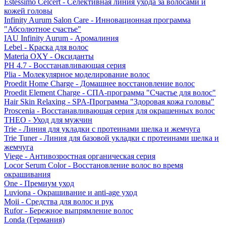
Estessimo Celcert - Селективная линия ухода за волосами и
кожей головы
Infinity Aurum Salon Care - Инновационная программа
"Абсолютное счастье"
IAU Infinity Aurum - Аромалиния
Lebel - Краска для волос
Materia OXY - Оксиданты
PH 4.7 - Восстанавливающая серия
Plia - Молекулярное моделирование волос
Proedit Home Charge - Домашнее восстановление волос
Proedit Element Charge - СПА-программа "Счастье для волос"
Hair Skin Relaxing - SPA-Программа "Здоровая кожа головы"
Proscenia - Восстанавливающая серия для окрашенных волос
THEO - Уход для мужчин
Trie - Линия для укладки с протеинами шелка и жемчуга
Trie Tuner - Линия для базовой укладки с протеинами шелка и
жемчуга
Viege - Антивозростная органическая серия
Locor Serum Color - Восстановление волос во время
окрашивания
One - Премиум уход
Luviona - Окрашивание и anti-age уход
Moii - Средства для волос и рук
Rufor - Бережное выпрямление волос
Londa (Германия)