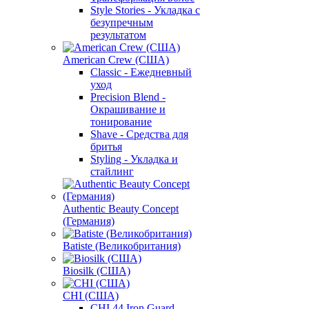
Style Stories - Укладка с
безупречным
результатом
American Crew (США)
Classic - Ежедневный
уход
Precision Blend -
Окрашивание и
тонирование
Shave - Средства для
бритья
Styling - Укладка и
стайлинг
Authentic Beauty Concept
(Германия)
Batiste (Великобритания)
Biosilk (США)
CHI (США)
CHI 44 Iron Guard -