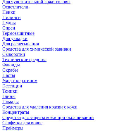
Для чувствительной кожи головы
Осветлители
Пенки
Пилинги
Пудры
Спреи
Термозащитные
Для укладки
Для расчесывания
Средства для химической завивки
Сыворотки
Технические средства
Флюиды
Скрабы
Пасты
Уход с кератином
Эссенции
Тоники
Глины
Помады
Средства для удаления краски с кожи
Концентраты
Средства для защиты кожи при окрашивании
Салфетки для волос
Праймеры