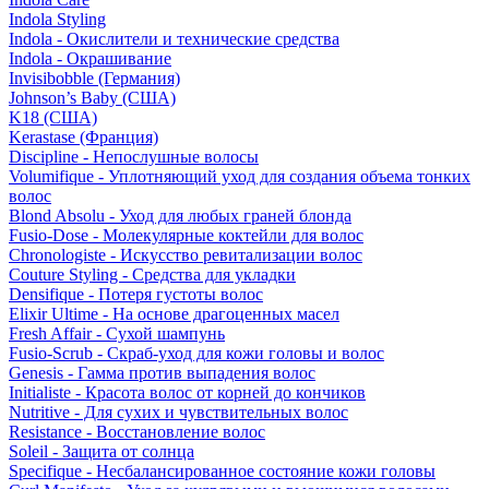
Indola Styling
Indola - Окислители и технические средства
Indola - Окрашивание
Invisibobble (Германия)
Johnson’s Baby (США)
K18 (США)
Kerastase (Франция)
Discipline - Непослушные волосы
Volumifique - Уплотняющий уход для создания объема тонких
волос
Blond Absolu - Уход для любых граней блонда
Fusio-Dose - Молекулярные коктейли для волос
Chronologiste - Искусство ревитализации волос
Couture Styling - Средства для укладки
Densifique - Потеря густоты волос
Elixir Ultime - На основе драгоценных масел
Fresh Affair - Сухой шампунь
Fusio-Scrub - Скраб-уход для кожи головы и волос
Genesis - Гамма против выпадения волос
Initialiste - Красота волос от корней до кончиков
Nutritive - Для сухих и чувствительных волос
Resistance - Восстановление волос
Soleil - Защита от солнца
Specifique - Несбалансированное состояние кожи головы