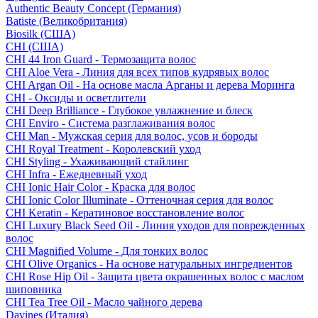
Authentic Beauty Concept (Германия)
Batiste (Великобритания)
Biosilk (США)
CHI (США)
CHI 44 Iron Guard - Термозащита волос
CHI Aloe Vera - Линия для всех типов кудрявых волос
CHI Argan Oil - На основе масла Арганы и дерева Моринга
CHI - Оксиды и осветлители
CHI Deep Brilliance - Глубокое увлажнение и блеск
CHI Enviro - Система разглаживания волос
CHI Man - Мужская серия для волос, усов и бороды
CHI Royal Treatment - Королевский уход
CHI Styling - Ухаживающий стайлинг
CHI Infra - Ежедневный уход
CHI Ionic Hair Color - Краска для волос
CHI Ionic Color Illuminate - Оттеночная серия для волос
CHI Keratin - Кератиновое восстановление волос
CHI Luxury Black Seed Oil - Линия уходов для поврежденных
волос
CHI Magnified Volume - Для тонких волос
CHI Olive Organics - На основе натуральных ингредиентов
CHI Rose Hip Oil - Защита цвета окрашенных волос с маслом
шиповника
CHI Tea Tree Oil - Масло чайного дерева
Davines (Италия)