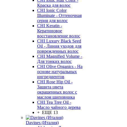
CHI Ionic Hair Color -
Краска для волос
CHI Ionic Color
Illuminate - Оттеночная
серия для волос
CHI Keratin -
Кератиновое
восстановление волос
CHI Luxury Black Seed
Oil - Линия уходов для
поврежденных волос
CHI Magnified Volume -
Для тонких волос
CHI Olive Organics - На
основе натуральных
ингредиентов
CHI Rose Hip Oil -
Защита цвета
окрашенных волос с
маслом шиповника
CHI Tea Tree Oil -
Масло чайного дерева
+ ЕЩЕ 13
Davines (Италия)