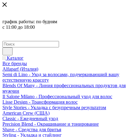
график работы:
по будням
с 11:00 до 18:00
Каталог
Все бренды
Alfaparf (Италия)
Semi di Lino - Уход за волосами, подчеркивающий вашу
естественную красоту
Blends Of Many - Линия профессиональных продуктов для
мужчин
Il Salone Milano - Профессиональный уход для волос
Lisse Design - Трансформация волос
Style Stories - Укладка с безупречным результатом
American Crew (США)
Classic - Ежедневный уход
Precision Blend - Окрашивание и тонирование
Shave - Средства для бритья
Styling - Укладка и стайлинг