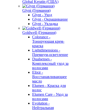
Global Keratin (США)
Glynt (Германия)
Glynt - Уход
Glynt - Окрашивание
Glynt - Укладка
Goldwell (Германия)
Colorance -
Тонирующая крем-
краска
Lightdimensions -
Премиум-осветление
Dualsenses -
Комплексный уход за
волосами
Elixir -
Восстанавливающее
масло
Elumen - Краска для
волос
Elumen Care - Уход за
волосами
Evolution -
Нейтральная