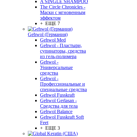
A SINGLE SHAMPOO
The Circle Chronicles -
Маски с мгновенным
эффектом
+ ЕЩЕ 7
Gehwol (Германия)
Gehwol Med
Gehwol - Пластыри,
супинаторы, средства
из гель-полимера
Gehwol -
Универсальные
средства
Gehwol -
Профессиональные и
специальные средства
Gehwol Fusskraft
Gehwol Gerlasan -
Средства для тела
Gehwol Balance
Gehwol Fusskraft Soft
Feet
+ ЕЩЕ 3