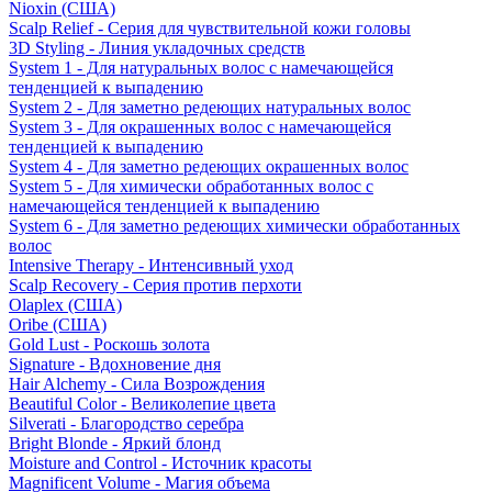
Nioxin (США)
Scalp Relief - Серия для чувствительной кожи головы
3D Styling - Линия укладочных средств
System 1 - Для натуральных волос с намечающейся
тенденцией к выпадению
System 2 - Для заметно редеющих натуральных волос
System 3 - Для окрашенных волос с намечающейся
тенденцией к выпадению
System 4 - Для заметно редеющих окрашенных волос
System 5 - Для химически обработанных волос с
намечающейся тенденцией к выпадению
System 6 - Для заметно редеющих химически обработанных
волос
Intensive Therapy - Интенсивный уход
Scalp Recovery - Серия против перхоти
Olaplex (США)
Oribe (США)
Gold Lust - Роскошь золота
Signature - Вдохновение дня
Hair Alchemy - Сила Возрождения
Beautiful Color - Великолепие цвета
Silverati - Благородство серебра
Bright Blonde - Яркий блонд
Moisture and Control - Источник красоты
Magnificent Volume - Магия объема