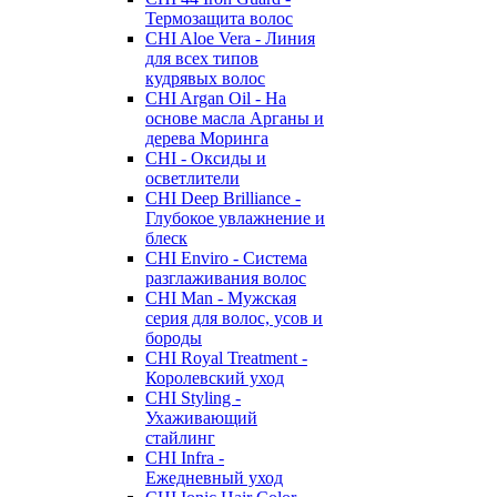
Термозащита волос
CHI Aloe Vera - Линия
для всех типов
кудрявых волос
CHI Argan Oil - На
основе масла Арганы и
дерева Моринга
CHI - Оксиды и
осветлители
CHI Deep Brilliance -
Глубокое увлажнение и
блеск
CHI Enviro - Система
разглаживания волос
CHI Man - Мужская
серия для волос, усов и
бороды
CHI Royal Treatment -
Королевский уход
CHI Styling -
Ухаживающий
стайлинг
CHI Infra -
Ежедневный уход