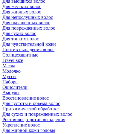
Для вьющихся волос
Для жестких волос
Для жирных волос
Для непослушных волос
Для окрашенных волос
Для поврежденных волос
Для сухих волос
Для тонких волос
Для чувствительной кожи
Против выпадения волос
Солнцезащитные
Travel-size
Масла
Молочко
Муссы
Наборы
Окислители
Ампулы
Восстановление волос
Для густоты и объема волос
При химической обработке
Для сухих и поврежденных волос
Рост волос, против выпадения
Укрепление волос
Для жирной кожи головы