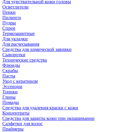
Для чувствительной кожи головы
Осветлители
Пенки
Пилинги
Пудры
Спреи
Термозащитные
Для укладки
Для расчесывания
Средства для химической завивки
Сыворотки
Технические средства
Флюиды
Скрабы
Пасты
Уход с кератином
Эссенции
Тоники
Глины
Помады
Средства для удаления краски с кожи
Концентраты
Средства для защиты кожи при окрашивании
Салфетки для волос
Праймеры