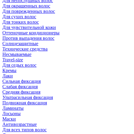
Для непослушных волос
Для окрашенных волос
Для поврежденных волос
Для сухих волос
Для тонких волос
Для чувствительной кожи
Оттеночные кондиционеры
Против выпадения волос
Солнцезащитные
Технические средства
Несмываемые
Travel-size
Для седых волос
Кремы
Лаки
Сильная фиксация
Слабая фиксация
Средняя фиксация
Ультрасильная фиксация
Подвижная фиксация
Ламинаты
Лосьоны
Маски
Антивозрастные
Для всех типов волос