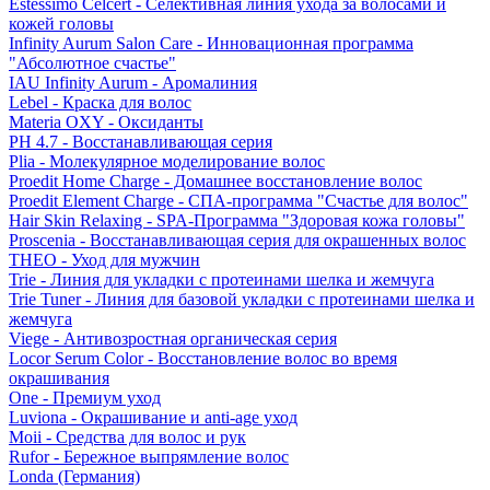
Estessimo Celcert - Селективная линия ухода за волосами и
кожей головы
Infinity Aurum Salon Care - Инновационная программа
"Абсолютное счастье"
IAU Infinity Aurum - Аромалиния
Lebel - Краска для волос
Materia OXY - Оксиданты
PH 4.7 - Восстанавливающая серия
Plia - Молекулярное моделирование волос
Proedit Home Charge - Домашнее восстановление волос
Proedit Element Charge - СПА-программа "Счастье для волос"
Hair Skin Relaxing - SPA-Программа "Здоровая кожа головы"
Proscenia - Восстанавливающая серия для окрашенных волос
THEO - Уход для мужчин
Trie - Линия для укладки с протеинами шелка и жемчуга
Trie Tuner - Линия для базовой укладки с протеинами шелка и
жемчуга
Viege - Антивозростная органическая серия
Locor Serum Color - Восстановление волос во время
окрашивания
One - Премиум уход
Luviona - Окрашивание и anti-age уход
Moii - Средства для волос и рук
Rufor - Бережное выпрямление волос
Londa (Германия)