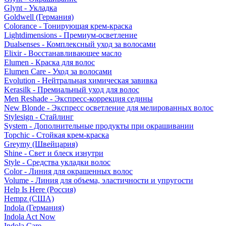
Glynt - Укладка
Goldwell (Германия)
Colorance - Тонирующая крем-краска
Lightdimensions - Премиум-осветление
Dualsenses - Комплексный уход за волосами
Elixir - Восстанавливающее масло
Elumen - Краска для волос
Elumen Care - Уход за волосами
Evolution - Нейтральная химическая завивка
Kerasilk - Премиальный уход для волос
Men Reshade - Экспресс-коррекция седины
New Blonde - Экспресс осветление для мелированных волос
Stylesign - Стайлинг
System - Дополнительные продукты при окрашивании
Topchic - Стойкая крем-краска
Greymy (Швейцария)
Shine - Свет и блеск изнутри
Style - Средства укладки волос
Color - Линия для окрашенных волос
Volume - Линия для объема, эластичности и упругости
Help Is Here (Россия)
Hempz (США)
Indola (Германия)
Indola Act Now
Indola Care