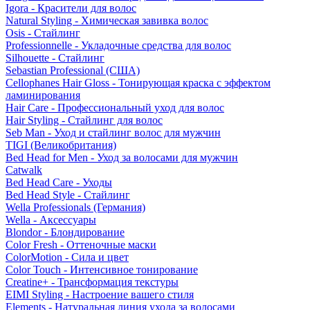
Igora - Красители для волос
Natural Styling - Химическая завивка волос
Osis - Стайлинг
Professionnelle - Укладочные средства для волос
Silhouette - Стайлинг
Sebastian Professional (США)
Cellophanes Hair Gloss - Тонирующая краска с эффектом
ламинирования
Hair Care - Профессиональный уход для волос
Hair Styling - Стайлинг для волос
Seb Man - Уход и стайлинг волос для мужчин
TIGI (Великобритания)
Bed Head for Men - Уход за волосами для мужчин
Catwalk
Bed Head Care - Уходы
Bed Head Style - Стайлинг
Wella Professionals (Германия)
Wella - Аксессуары
Blondor - Блондирование
Color Fresh - Оттеночные маски
ColorMotion - Сила и цвет
Color Touch - Интенсивное тонирование
Creatine+ - Трансформация текстуры
EIMI Styling - Настроение вашего стиля
Elements - Натуральная линия ухода за волосами