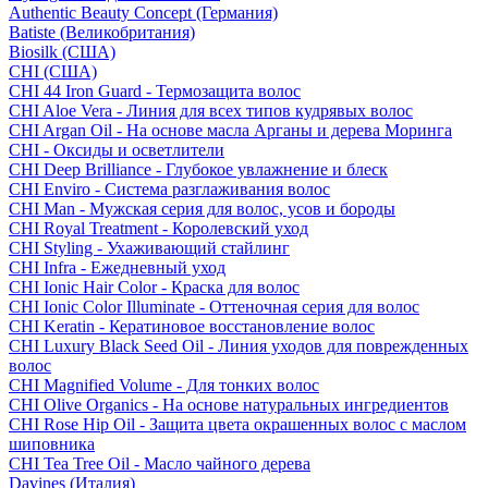
Authentic Beauty Concept (Германия)
Batiste (Великобритания)
Biosilk (США)
CHI (США)
CHI 44 Iron Guard - Термозащита волос
CHI Aloe Vera - Линия для всех типов кудрявых волос
CHI Argan Oil - На основе масла Арганы и дерева Моринга
CHI - Оксиды и осветлители
CHI Deep Brilliance - Глубокое увлажнение и блеск
CHI Enviro - Система разглаживания волос
CHI Man - Мужская серия для волос, усов и бороды
CHI Royal Treatment - Королевский уход
CHI Styling - Ухаживающий стайлинг
CHI Infra - Ежедневный уход
CHI Ionic Hair Color - Краска для волос
CHI Ionic Color Illuminate - Оттеночная серия для волос
CHI Keratin - Кератиновое восстановление волос
CHI Luxury Black Seed Oil - Линия уходов для поврежденных
волос
CHI Magnified Volume - Для тонких волос
CHI Olive Organics - На основе натуральных ингредиентов
CHI Rose Hip Oil - Защита цвета окрашенных волос с маслом
шиповника
CHI Tea Tree Oil - Масло чайного дерева
Davines (Италия)