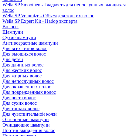
Wella SP Smoothen - Гладкость для непослушных вьющихся
волос
Wella SP Volumize - Объем для тонких волос
Wella SP Expert Kit - Набор эксперта
Волосы
Шампуни
Сухие шампуни
Антивозрастные шампуни
Для всех типов волос
Для вьющихся волос
Для детей
Для длинных волос
Для жестких волос
Для жирных волос
Для непослушных волос
Для окрашенных волос
Для поврежденных волос
Для роста волос
Для сухих волос
Для тонких волос
Для чувствительной кожи
Оттеночные шампуни
Очищающие шампуни
Против выпадения волос
Против перхоти