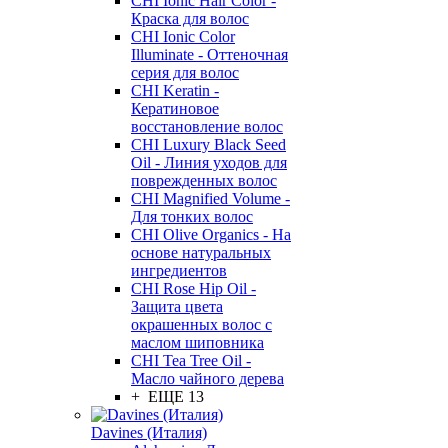
CHI Ionic Hair Color -
Краска для волос
CHI Ionic Color
Illuminate - Оттеночная
серия для волос
CHI Keratin -
Кератиновое
восстановление волос
CHI Luxury Black Seed
Oil - Линия уходов для
поврежденных волос
CHI Magnified Volume -
Для тонких волос
CHI Olive Organics - На
основе натуральных
ингредиентов
CHI Rose Hip Oil -
Защита цвета
окрашенных волос с
маслом шиповника
CHI Tea Tree Oil -
Масло чайного дерева
+ ЕЩЕ 13
Davines (Италия)