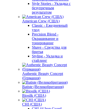
Style Stories - Укладка с
безупречным
результатом
American Crew (США)
Classic - Ежедневный
уход
Precision Blend -
Окрашивание и
тонирование
Shave - Средства для
бритья
Styling - Укладка и
стайлинг
Authentic Beauty Concept
(Германия)
Batiste (Великобритания)
Biosilk (США)
CHI (США)
CHI 44 Iron Guard -