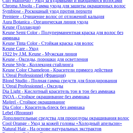
Curl Manifesto - Уход за кудрявыми и вьющимися волосами
Chroma Absolu - Гамма ухода для защиты окрашенных волос
Symbiose - Роскошный уход против перхоти
Premiere - Очищение волос от отложений кальция
Aura Botanica - Органическая линия ухода
Keune (Голландия)
Keune Semi Color - Полуперманентная краска для волос без
аммиака
Keune Tinta Color - Стойкая краска для волос
Keune Care - Уход
1922 by J.M. Keune - Мужская линия
Keune - Оксиды, порошки для осветления
Keune Style - Коллекция стайлинга
Keune Color Chameleon - Красители прямого действия
L'Oreal Professionnel (Франция)
Blond Studio - Полная гамма средств для блондирования
L'Oreal Professionnel - Оксиды
Dia Light - Кислотный краситель тон в тон без аммиака
INOA - Стойкое окрашивание без аммиака
Majirel - Стойкое окрашивание
Dia Color - Краситель-блеск без аммиака
Lebel (Япония)
Дополнительные средства для процедуры окрашивания волос
Cool Orange - Уход за кожей головы «Холодный апельсин»
Natural Hair - На основе натуральных экстрактов