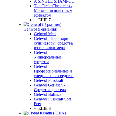
A SINGLE SHAMPOO
The Circle Chronicles -
Маски с мгновенным
эффектом
+ ЕЩЕ 7
Gehwol (Германия)
Gehwol Med
Gehwol - Пластыри,
супинаторы, средства
из гель-полимера
Gehwol -
Универсальные
средства
Gehwol -
Профессиональные и
специальные средства
Gehwol Fusskraft
Gehwol Gerlasan -
Средства для тела
Gehwol Balance
Gehwol Fusskraft Soft
Feet
+ ЕЩЕ 3