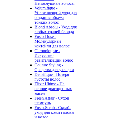
Непослушные волосы
Volumifique -
Уплотняющий уход для
создания объема
тонких волос
Blond Absolu - Уход для
любых граней блонда
Fusio-Dose -
Молекулярные
коктейли для волос
Chronologiste -
Искусство
ревитализации волос
Couture Styling -
Средства для укладки
Densifique - Потеря
густоты волос
Elixir Ultime - На
основе драгоценных
масел
Fresh Affair - Сухой
шампунь
Fusio-Scrub - Скраб-
уход для кожи головы
и волос