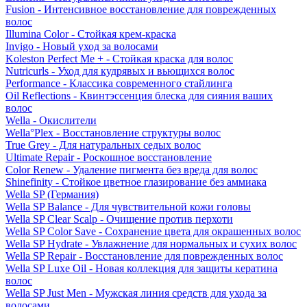
Fusion - Интенсивное восстановление для поврежденных
волос
Illumina Color - Стойкая крем-краска
Invigo - Новый уход за волосами
Koleston Perfect Me + - Стойкая краска для волос
Nutricurls - Уход для кудрявых и вьющихся волос
Performance - Классика современного стайлинга
Oil Reflections - Квинтэссенция блеска для сияния ваших
волос
Wella - Окислители
Wella°Plex - Восстановление структуры волос
True Grey - Для натуральных седых волос
Ultimate Repair - Роскошное восстановление
Color Renew - Удаление пигмента без вреда для волос
Shinefinity - Стойкое цветное глазирование без аммиака
Wella SP (Германия)
Wella SP Balance - Для чувствительной кожи головы
Wella SP Clear Scalp - Очищение против перхоти
Wella SP Color Save - Сохранение цвета для окрашенных волос
Wella SP Hydrate - Увлажнение для нормальных и сухих волос
Wella SP Repair - Восстановление для поврежденных волос
Wella SP Luxe Oil - Новая коллекция для защиты кератина
волос
Wella SP Just Men - Мужская линия средств для ухода за
волосами