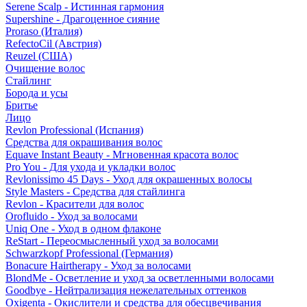
Serene Scalp - Истинная гармония
Supershine - Драгоценное сияние
Proraso (Италия)
RefectoCil (Австрия)
Reuzel (США)
Очищение волос
Стайлинг
Борода и усы
Бритье
Лицо
Revlon Professional (Испания)
Средства для окрашивания волос
Equave Instant Beauty - Мгновенная красота волос
Pro You - Для ухода и укладки волос
Revlonissimo 45 Days - Уход для окрашенных волосы
Style Masters - Средства для стайлинга
Revlon - Красители для волос
Orofluido - Уход за волосами
Uniq One - Уход в одном флаконе
ReStart - Переосмысленный уход за волосами
Schwarzkopf Professional (Германия)
Bonacure Hairtherapy - Уход за волосами
BlondMe - Осветление и уход за осветленными волосами
Goodbye - Нейтрализация нежелательных оттенков
Oxigenta - Окислители и средства для обесцвечивания