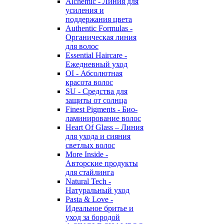
Alchemic - Линия для
усиления и
поддержания цвета
Authentic Formulas -
Органическая линия
для волос
Essential Haircare -
Eжедневный уход
OI - Абсолютная
красота волос
SU - Средства для
защиты от солнца
Finest Pigments - Био-
ламинирование волос
Heart Of Glass – Линия
для ухода и сияния
светлых волос
More Inside -
Авторские продукты
для стайлинга
Natural Tech -
Натуральный уход
Pasta & Love -
Идеальное бритье и
уход за бородой