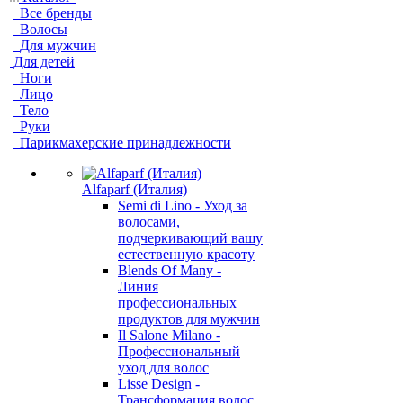
Все бренды
Волосы
Для мужчин
Для детей
Ноги
Лицо
Тело
Руки
Парикмахерские принадлежности
Alfaparf (Италия)
Semi di Lino - Уход за
волосами,
подчеркивающий вашу
естественную красоту
Blends Of Many -
Линия
профессиональных
продуктов для мужчин
Il Salone Milano -
Профессиональный
уход для волос
Lisse Design -
Трансформация волос