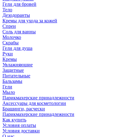
Гели для бровей
Тело
Дезодоранты
Кремы для ухода за кожей
Спреи
Соль для ванны
Молочко
Скрабы
Гели для душа
Руки
Кремы
Увлажняющие
Защитные
Питательные
Бальзамы
Гели
Мыло
Парикмахерские принадлежности
Аксессуары для косметологии
Брашинги, расчески
Парикмахерские принадлежности
Как купить
Условия оплаты
Условия доставки
О нас