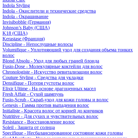
Indola Styling
Indola - Окислители и технические средства
Indola - Окрашивание
Invisibobble (Германия)
Johnson’s Baby (США)
K18 (США)
Kerastase (Франция)
Discipline - Непослушные волосы
Volumifique - Уплотняющий уход для создания объема тонких
волос
Blond Absolu - Уход для любых граней блонда
Fusio-Dose - Молекулярные коктейли для волос
Chronologiste - Искусство ревитализации волос
Couture Styling - Средства для укладки
Densifique - Потеря густоты волос
Elixir Ultime - На основе драгоценных масел
Fresh Affair - Сухой шампунь
Fusio-Scrub - Скраб-уход для кожи головы и волос
Genesis - Гамма против выпадения волос
Initialiste - Красота волос от корней до кончиков
Nutritive - Для сухих и чувствительных волос
Resistance - Восстановление волос
Soleil - Защита от солнца
Specifique - Несбалансированное состояние кожи головы