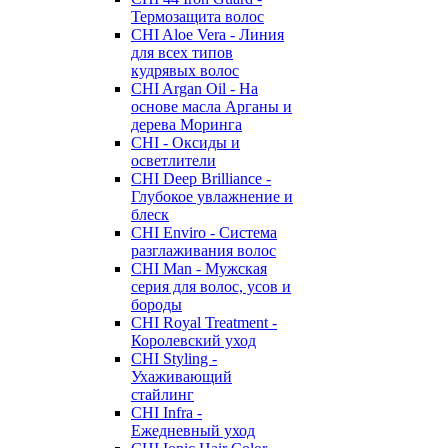
Термозащита волос
CHI Aloe Vera - Линия
для всех типов
кудрявых волос
CHI Argan Oil - На
основе масла Арганы и
дерева Моринга
CHI - Оксиды и
осветлители
CHI Deep Brilliance -
Глубокое увлажнение и
блеск
CHI Enviro - Система
разглаживания волос
CHI Man - Мужская
серия для волос, усов и
бороды
CHI Royal Treatment -
Королевский уход
CHI Styling -
Ухаживающий
стайлинг
CHI Infra -
Ежедневный уход