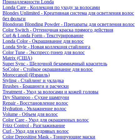
Принадлежности Londa
Londa Care - Коллекция по уходу за волосами
Blondes Unlimited - Креативная система для осветления волос
без фольги
Blondoran Blonding Powder - Препараты для осветления волос
Color Switch - Оттеночная краска прямого действия
Curl & Londa Form - Текстурирование
Londa Color - Окрашивание для волос
Londa Style - Новая коллекция стайлинга
Color Tune - Экспресс-тонер для волос
Matrix (США)
Super Sync - Щелочной безаммиачный краситель
SoColor - Стойкое окрашивание для волос
Moroccanoil (Израиль)
Styling - Стайлинг и укладка
Brushes - Брашинги и расчески
Treatment - Уход за волосами и кожей головы
Dry Shampoo - Сухие шампуни
Repair - Восстановление волос
Hydration - Увлажнение волос
Volume - Объем для волос
Color Care - Уход для окрашенных волос
Frizz Control - Разглаживание
Curl - Уход для кудрявых волос
Color Depositing Mask - Тонирующие маски