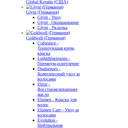
Global Keratin (США)
Glynt (Германия)
Glynt - Уход
Glynt - Окрашивание
Glynt - Укладка
Goldwell (Германия)
Colorance -
Тонирующая крем-
краска
Lightdimensions -
Премиум-осветление
Dualsenses -
Комплексный уход за
волосами
Elixir -
Восстанавливающее
масло
Elumen - Краска для
волос
Elumen Care - Уход за
волосами
Evolution -
Нейтральная