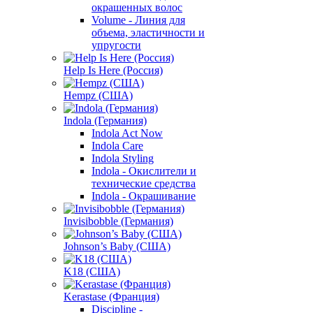
окрашенных волос
Volume - Линия для
объема, эластичности и
упругости
Help Is Here (Россия)
Hempz (США)
Indola (Германия)
Indola Act Now
Indola Care
Indola Styling
Indola - Окислители и
технические средства
Indola - Окрашивание
Invisibobble (Германия)
Johnson’s Baby (США)
K18 (США)
Kerastase (Франция)
Discipline -