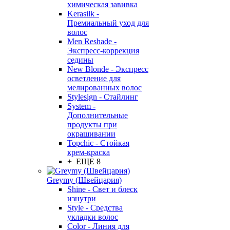
химическая завивка
Kerasilk -
Премиальный уход для
волос
Men Reshade -
Экспресс-коррекция
седины
New Blonde - Экспресс
осветление для
мелированных волос
Stylesign - Стайлинг
System -
Дополнительные
продукты при
окрашивании
Topchic - Стойкая
крем-краска
+ ЕЩЕ 8
Greymy (Швейцария)
Shine - Свет и блеск
изнутри
Style - Средства
укладки волос
Color - Линия для