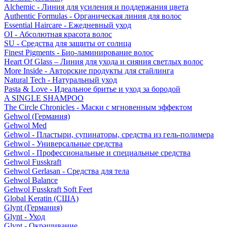
Alchemic - Линия для усиления и поддержания цвета
Authentic Formulas - Органическая линия для волос
Essential Haircare - Eжедневный уход
OI - Абсолютная красота волос
SU - Средства для защиты от солнца
Finest Pigments - Био-ламинирование волос
Heart Of Glass – Линия для ухода и сияния светлых волос
More Inside - Авторские продукты для стайлинга
Natural Tech - Натуральный уход
Pasta & Love - Идеальное бритье и уход за бородой
A SINGLE SHAMPOO
The Circle Chronicles - Маски с мгновенным эффектом
Gehwol (Германия)
Gehwol Med
Gehwol - Пластыри, супинаторы, средства из гель-полимера
Gehwol - Универсальные средства
Gehwol - Профессиональные и специальные средства
Gehwol Fusskraft
Gehwol Gerlasan - Средства для тела
Gehwol Balance
Gehwol Fusskraft Soft Feet
Global Keratin (США)
Glynt (Германия)
Glynt - Уход
Glynt - Окрашивание