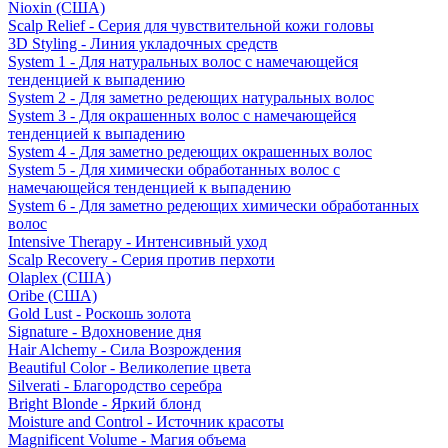
Nioxin (США)
Scalp Relief - Серия для чувствительной кожи головы
3D Styling - Линия укладочных средств
System 1 - Для натуральных волос с намечающейся
тенденцией к выпадению
System 2 - Для заметно редеющих натуральных волос
System 3 - Для окрашенных волос с намечающейся
тенденцией к выпадению
System 4 - Для заметно редеющих окрашенных волос
System 5 - Для химически обработанных волос с
намечающейся тенденцией к выпадению
System 6 - Для заметно редеющих химически обработанных
волос
Intensive Therapy - Интенсивный уход
Scalp Recovery - Серия против перхоти
Olaplex (США)
Oribe (США)
Gold Lust - Роскошь золота
Signature - Вдохновение дня
Hair Alchemy - Сила Возрождения
Beautiful Color - Великолепие цвета
Silverati - Благородство серебра
Bright Blonde - Яркий блонд
Moisture and Control - Источник красоты
Magnificent Volume - Магия объема