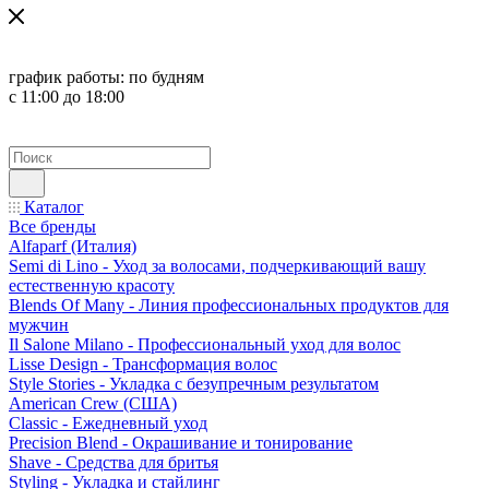
график работы:
по будням
с 11:00 до 18:00
Каталог
Все бренды
Alfaparf (Италия)
Semi di Lino - Уход за волосами, подчеркивающий вашу
естественную красоту
Blends Of Many - Линия профессиональных продуктов для
мужчин
Il Salone Milano - Профессиональный уход для волос
Lisse Design - Трансформация волос
Style Stories - Укладка с безупречным результатом
American Crew (США)
Classic - Ежедневный уход
Precision Blend - Окрашивание и тонирование
Shave - Средства для бритья
Styling - Укладка и стайлинг