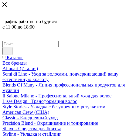
график работы:
по будням
с 11:00 до 18:00
Каталог
Все бренды
Alfaparf (Италия)
Semi di Lino - Уход за волосами, подчеркивающий вашу
естественную красоту
Blends Of Many - Линия профессиональных продуктов для
мужчин
Il Salone Milano - Профессиональный уход для волос
Lisse Design - Трансформация волос
Style Stories - Укладка с безупречным результатом
American Crew (США)
Classic - Ежедневный уход
Precision Blend - Окрашивание и тонирование
Shave - Средства для бритья
Styling - Укладка и стайлинг