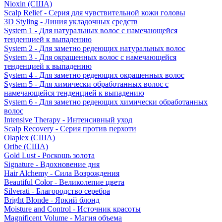
Nioxin (США)
Scalp Relief - Серия для чувствительной кожи головы
3D Styling - Линия укладочных средств
System 1 - Для натуральных волос с намечающейся
тенденцией к выпадению
System 2 - Для заметно редеющих натуральных волос
System 3 - Для окрашенных волос с намечающейся
тенденцией к выпадению
System 4 - Для заметно редеющих окрашенных волос
System 5 - Для химически обработанных волос с
намечающейся тенденцией к выпадению
System 6 - Для заметно редеющих химически обработанных
волос
Intensive Therapy - Интенсивный уход
Scalp Recovery - Серия против перхоти
Olaplex (США)
Oribe (США)
Gold Lust - Роскошь золота
Signature - Вдохновение дня
Hair Alchemy - Сила Возрождения
Beautiful Color - Великолепие цвета
Silverati - Благородство серебра
Bright Blonde - Яркий блонд
Moisture and Control - Источник красоты
Magnificent Volume - Магия объема