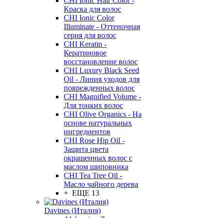
CHI Ionic Hair Color -
Краска для волос
CHI Ionic Color
Illuminate - Оттеночная
серия для волос
CHI Keratin -
Кератиновое
восстановление волос
CHI Luxury Black Seed
Oil - Линия уходов для
поврежденных волос
CHI Magnified Volume -
Для тонких волос
CHI Olive Organics - На
основе натуральных
ингредиентов
CHI Rose Hip Oil -
Защита цвета
окрашенных волос с
маслом шиповника
CHI Tea Tree Oil -
Масло чайного дерева
+ ЕЩЕ 13
Davines (Италия)