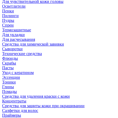
Для чувствительной кожи головы
Осветлители
Пенки
Пилинги
Пудры
Спреи
Термозащитные
Для укладки
Для расчесывания
Средства для химической завивки
Сыворотки
Технические средства
Флюиды
Скрабы
Пасты
Уход с кератином
Эссенции
Тоники
Глины
Помады
Средства для удаления краски с кожи
Концентраты
Средства для защиты кожи при окрашивании
Салфетки для волос
Праймеры