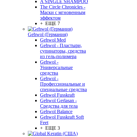
A SINGLE SHAMPOO
The Circle Chronicles -
Маски с мгновенным
эффектом
+ ЕЩЕ 7
Gehwol (Германия)
Gehwol Med
Gehwol - Пластыри,
супинаторы, средства
из гель-полимера
Gehwol -
Универсальные
средства
Gehwol -
Профессиональные и
специальные средства
Gehwol Fusskraft
Gehwol Gerlasan -
Средства для тела
Gehwol Balance
Gehwol Fusskraft Soft
Feet
+ ЕЩЕ 3