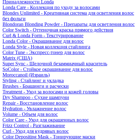
Принадлежности Londa
Londa Care - Коллекция по уходу за волосами
Blondes Unlimited - Креативная система для осветления волос
без фольги
Blondoran Blonding Powder - Препараты для осветления волос
Color Switch - Оттеночная краска прямого действия
Curl & Londa Form - Текстурирование
Londa Color - Окрашивание для волос
Londa Style - Новая коллекция стайлинга
Color Tune - Экспресс-тонер для волос
Matrix (США)
Super Sync - Щелочной безаммиачный краситель
SoColor - Стойкое окрашивание для волос
Moroccanoil (Израиль)
Styling - Стайлинг и укладка
Brushes - Брашинги и расчески
Treatment - Уход за волосами и кожей головы
Dry Shampoo - Сухие шампуни
Repair - Восстановление волос
Hydration - Увлажнение волос
Volume - Объем для волос
Color Care - Уход для окрашенных волос
Frizz Control - Разглаживание
Curl - Уход для кудрявых волос
Color Depositing Mask - Тонирующие маски