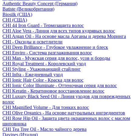
Authentic Beauty Concept (Германия)
Batiste (Великобритания)
Biosilk (США)
CHI (США)
CHI 44 Iron Guard - Термозащита волос
CHI Aloe Vera - Линия для всех типов кудрявых волос
CHI Argan Oil - На основе масла Арганы и дерева Моринга
CHI - Оксиды и осветлители
CHI Deep Brilliance - Глубокое увлажнение и блеск
CHI Enviro - Система разглаживания волос
CHI Man - Мужская серия для волос, усов и бороды
CHI Royal Treatment - Королевский уход
CHI Styling - Ухаживающий стайлинг
CHI Infra - Ежедневный уход
CHI Ionic Hair Color - Краска для волос
CHI Ionic Color Illuminate - Оттеночная серия для волос
CHI Keratin - Кератиновое восстановление волос
CHI Luxury Black Seed Oil - Линия уходов для поврежденных
волос
CHI Magnified Volume - Для тонких волос
CHI Olive Organics - На основе натуральных ингредиентов
CHI Rose Hip Oil - Защита цвета окрашенных волос с маслом
шиповника
CHI Tea Tree Oil - Масло чайного дерева
Davines (Италия)