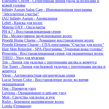
Estessimo Celcert - Селективная линия ухода за волосами и
кожей головы
Infinity Aurum Salon Care - Инновационная программа
"Абсолютное счастье"
IAU Infinity Aurum - Аромалиния
Lebel - Краска для волос
Materia OXY - Оксиданты
PH 4.7 - Восстанавливающая серия
Plia - Молекулярное моделирование волос
Proedit Home Charge - Домашнее восстановление волос
Proedit Element Charge - СПА-программа "Счастье для волос"
Hair Skin Relaxing - SPA-Программа "Здоровая кожа головы"
Proscenia - Восстанавливающая серия для окрашенных волос
THEO - Уход для мужчин
Trie - Линия для укладки с протеинами шелка и жемчуга
Trie Tuner - Линия для базовой укладки с протеинами шелка и
жемчуга
Viege - Антивозростная органическая серия
Locor Serum Color - Восстановление волос во время
окрашивания
One - Премиум уход
Luviona - Окрашивание и anti-age уход
Moii - Средства для волос и рук
Rufor - Бережное выпрямление волос
Londa (Германия)