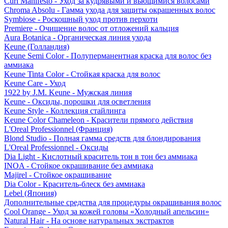
Curl Manifesto - Уход за кудрявыми и вьющимися волосами
Chroma Absolu - Гамма ухода для защиты окрашенных волос
Symbiose - Роскошный уход против перхоти
Premiere - Очищение волос от отложений кальция
Aura Botanica - Органическая линия ухода
Keune (Голландия)
Keune Semi Color - Полуперманентная краска для волос без
аммиака
Keune Tinta Color - Стойкая краска для волос
Keune Care - Уход
1922 by J.M. Keune - Мужская линия
Keune - Оксиды, порошки для осветления
Keune Style - Коллекция стайлинга
Keune Color Chameleon - Красители прямого действия
L'Oreal Professionnel (Франция)
Blond Studio - Полная гамма средств для блондирования
L'Oreal Professionnel - Оксиды
Dia Light - Кислотный краситель тон в тон без аммиака
INOA - Стойкое окрашивание без аммиака
Majirel - Стойкое окрашивание
Dia Color - Краситель-блеск без аммиака
Lebel (Япония)
Дополнительные средства для процедуры окрашивания волос
Cool Orange - Уход за кожей головы «Холодный апельсин»
Natural Hair - На основе натуральных экстрактов