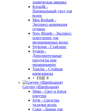
химическая завивка
Kerasilk -
Премиальный уход для
волос
Men Reshade -
Экспресс-коррекция
седины
New Blonde - Экспресс
осветление для
мелированных волос
Stylesign - Стайлинг
System -
Дополнительные
продукты при
окрашивании
Topchic - Стойкая
крем-краска
+ ЕЩЕ 8
Greymy (Швейцария)
Shine - Свет и блеск
изнутри
Style - Средства
укладки волос
Color - Линия для