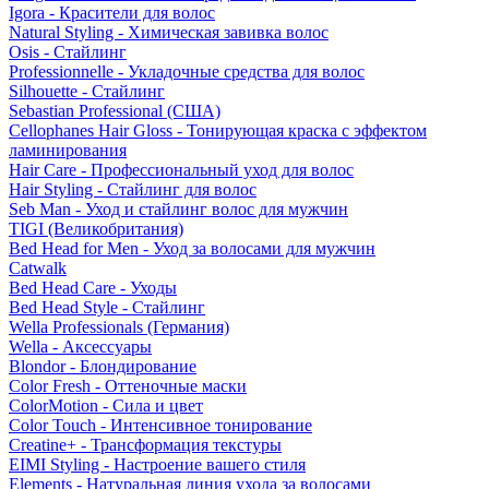
Igora - Красители для волос
Natural Styling - Химическая завивка волос
Osis - Стайлинг
Professionnelle - Укладочные средства для волос
Silhouette - Стайлинг
Sebastian Professional (США)
Cellophanes Hair Gloss - Тонирующая краска с эффектом
ламинирования
Hair Care - Профессиональный уход для волос
Hair Styling - Стайлинг для волос
Seb Man - Уход и стайлинг волос для мужчин
TIGI (Великобритания)
Bed Head for Men - Уход за волосами для мужчин
Catwalk
Bed Head Care - Уходы
Bed Head Style - Стайлинг
Wella Professionals (Германия)
Wella - Аксессуары
Blondor - Блондирование
Color Fresh - Оттеночные маски
ColorMotion - Сила и цвет
Color Touch - Интенсивное тонирование
Creatine+ - Трансформация текстуры
EIMI Styling - Настроение вашего стиля
Elements - Натуральная линия ухода за волосами