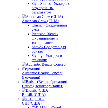
Style Stories - Укладка с
безупречным
результатом
American Crew (США)
Classic - Ежедневный
уход
Precision Blend -
Окрашивание и
тонирование
Shave - Средства для
бритья
Styling - Укладка и
стайлинг
Authentic Beauty Concept
(Германия)
Batiste (Великобритания)
Biosilk (США)
CHI (США)
CHI 44 Iron Guard -