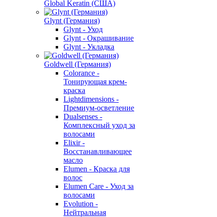
Global Keratin (США)
Glynt (Германия)
Glynt - Уход
Glynt - Окрашивание
Glynt - Укладка
Goldwell (Германия)
Colorance -
Тонирующая крем-
краска
Lightdimensions -
Премиум-осветление
Dualsenses -
Комплексный уход за
волосами
Elixir -
Восстанавливающее
масло
Elumen - Краска для
волос
Elumen Care - Уход за
волосами
Evolution -
Нейтральная