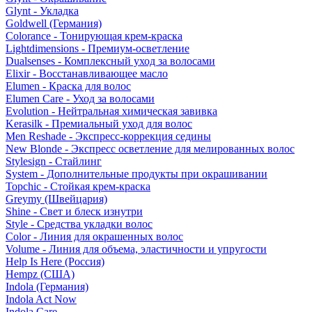
Glynt - Укладка
Goldwell (Германия)
Colorance - Тонирующая крем-краска
Lightdimensions - Премиум-осветление
Dualsenses - Комплексный уход за волосами
Elixir - Восстанавливающее масло
Elumen - Краска для волос
Elumen Care - Уход за волосами
Evolution - Нейтральная химическая завивка
Kerasilk - Премиальный уход для волос
Men Reshade - Экспресс-коррекция седины
New Blonde - Экспресс осветление для мелированных волос
Stylesign - Стайлинг
System - Дополнительные продукты при окрашивании
Topchic - Стойкая крем-краска
Greymy (Швейцария)
Shine - Свет и блеск изнутри
Style - Средства укладки волос
Color - Линия для окрашенных волос
Volume - Линия для объема, эластичности и упругости
Help Is Here (Россия)
Hempz (США)
Indola (Германия)
Indola Act Now
Indola Care