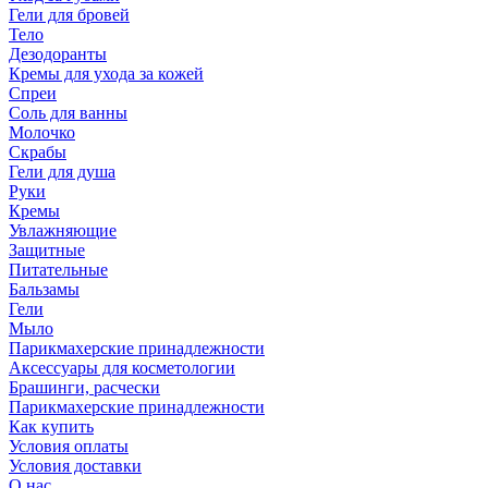
Гели для бровей
Тело
Дезодоранты
Кремы для ухода за кожей
Спреи
Соль для ванны
Молочко
Скрабы
Гели для душа
Руки
Кремы
Увлажняющие
Защитные
Питательные
Бальзамы
Гели
Мыло
Парикмахерские принадлежности
Аксессуары для косметологии
Брашинги, расчески
Парикмахерские принадлежности
Как купить
Условия оплаты
Условия доставки
О нас