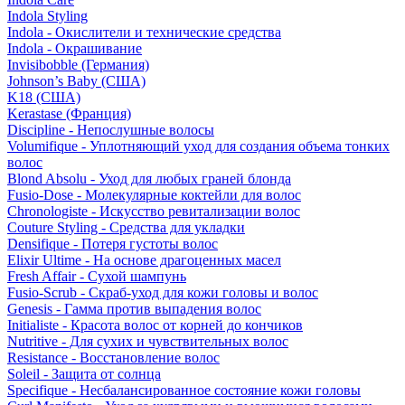
Indola Styling
Indola - Окислители и технические средства
Indola - Окрашивание
Invisibobble (Германия)
Johnson’s Baby (США)
K18 (США)
Kerastase (Франция)
Discipline - Непослушные волосы
Volumifique - Уплотняющий уход для создания объема тонких
волос
Blond Absolu - Уход для любых граней блонда
Fusio-Dose - Молекулярные коктейли для волос
Chronologiste - Искусство ревитализации волос
Couture Styling - Средства для укладки
Densifique - Потеря густоты волос
Elixir Ultime - На основе драгоценных масел
Fresh Affair - Сухой шампунь
Fusio-Scrub - Скраб-уход для кожи головы и волос
Genesis - Гамма против выпадения волос
Initialiste - Красота волос от корней до кончиков
Nutritive - Для сухих и чувствительных волос
Resistance - Восстановление волос
Soleil - Защита от солнца
Specifique - Несбалансированное состояние кожи головы