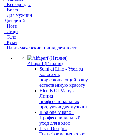
Все бренды
Волосы
Для мужчин
Для детей
Ноги
Лицо
Тело
Руки
Парикмахерские принадлежности
Alfaparf (Италия)
Semi di Lino - Уход за
волосами,
подчеркивающий вашу
естественную красоту
Blends Of Many -
Линия
профессиональных
продуктов для мужчин
Il Salone Milano -
Профессиональный
уход для волос
Lisse Design -
Трансформация волос