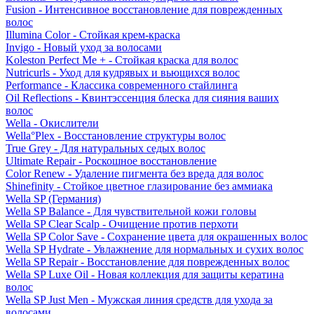
Fusion - Интенсивное восстановление для поврежденных
волос
Illumina Color - Стойкая крем-краска
Invigo - Новый уход за волосами
Koleston Perfect Me + - Стойкая краска для волос
Nutricurls - Уход для кудрявых и вьющихся волос
Performance - Классика современного стайлинга
Oil Reflections - Квинтэссенция блеска для сияния ваших
волос
Wella - Окислители
Wella°Plex - Восстановление структуры волос
True Grey - Для натуральных седых волос
Ultimate Repair - Роскошное восстановление
Color Renew - Удаление пигмента без вреда для волос
Shinefinity - Стойкое цветное глазирование без аммиака
Wella SP (Германия)
Wella SP Balance - Для чувствительной кожи головы
Wella SP Clear Scalp - Очищение против перхоти
Wella SP Color Save - Сохранение цвета для окрашенных волос
Wella SP Hydrate - Увлажнение для нормальных и сухих волос
Wella SP Repair - Восстановление для поврежденных волос
Wella SP Luxe Oil - Новая коллекция для защиты кератина
волос
Wella SP Just Men - Мужская линия средств для ухода за
волосами