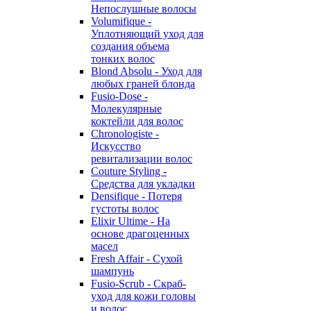
Непослушные волосы
Volumifique -
Уплотняющий уход для
создания объема
тонких волос
Blond Absolu - Уход для
любых граней блонда
Fusio-Dose -
Молекулярные
коктейли для волос
Chronologiste -
Искусство
ревитализации волос
Couture Styling -
Средства для укладки
Densifique - Потеря
густоты волос
Elixir Ultime - На
основе драгоценных
масел
Fresh Affair - Сухой
шампунь
Fusio-Scrub - Скраб-
уход для кожи головы
и волос