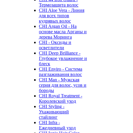
Термозащита волос
CHI Aloe Vera - Линия
для всех типов
кудрявых волос
CHI Argan Oil - На
основе масла Арганы и
дерева Моринга
CHI - Оксиды и
осветлители
CHI Deep Brilliance -
Глубокое увлажнение и
блеск
CHI Enviro - Система
разглаживания волос
CHI Man - Мужская
серия для волос, усов и
бороды
CHI Royal Treatment -
Королевский уход
CHI Styling -
Ухаживающий
стайлинг
CHI Infra -
Ежедневный уход