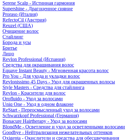
Serene Scalp - Истинная гармония
Supershine - Драгоценное сияние
Proraso (Италия)
RefectoCil (Австрия)
Reuzel (США)
Очищение волос
Стайлинг
Борода и усы
Бритье
Лицо
Revlon Professional (Испания)
Средства для окрашивания волос
Equave Instant Beauty - Мгновенная красота волос
Pro You - Для ухода и укладки волос
Revlonissimo 45 Days - Уход для окрашенных волосы
Style Masters - Средства для стайлинга
Revlon - Красители для волос
Orofluido - Уход за волосами
Uniq One - Уход в одном флаконе
ReStart - Переосмысленный уход за волосами
Schwarzkopf Professional (Германия)
Bonacure Hairtherapy - Уход за волосами
BlondMe - Осветление и уход за осветленными волосами
Goodbye - Нейтрализация нежелательных оттенков
Oxigenta - Окислители и средства для обесцвечивания