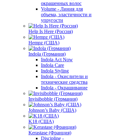
окрашенных волос
Volume - Линия для
объема, эластичности и
упругости
Help Is Here (Россия)
Hempz (США)
Indola (Германия)
Indola Act Now
Indola Care
Indola Styling
Indola - Окислители и
технические средства
Indola - Окрашивание
Invisibobble (Германия)
Johnson’s Baby (США)
K18 (США)
Kerastase (Франция)
Discipline -