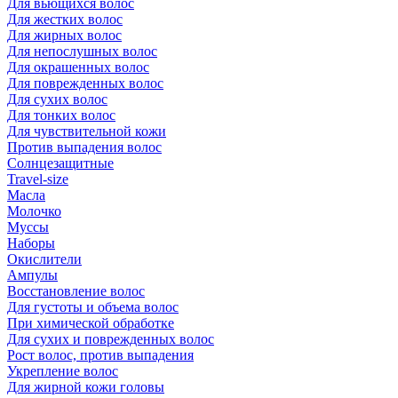
Для вьющихся волос
Для жестких волос
Для жирных волос
Для непослушных волос
Для окрашенных волос
Для поврежденных волос
Для сухих волос
Для тонких волос
Для чувствительной кожи
Против выпадения волос
Солнцезащитные
Travel-size
Масла
Молочко
Муссы
Наборы
Окислители
Ампулы
Восстановление волос
Для густоты и объема волос
При химической обработке
Для сухих и поврежденных волос
Рост волос, против выпадения
Укрепление волос
Для жирной кожи головы