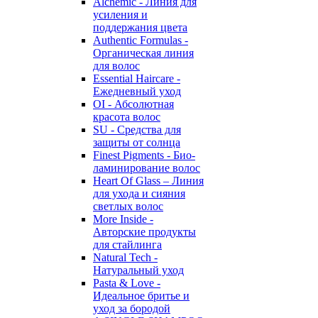
Alchemic - Линия для
усиления и
поддержания цвета
Authentic Formulas -
Органическая линия
для волос
Essential Haircare -
Eжедневный уход
OI - Абсолютная
красота волос
SU - Средства для
защиты от солнца
Finest Pigments - Био-
ламинирование волос
Heart Of Glass – Линия
для ухода и сияния
светлых волос
More Inside -
Авторские продукты
для стайлинга
Natural Tech -
Натуральный уход
Pasta & Love -
Идеальное бритье и
уход за бородой