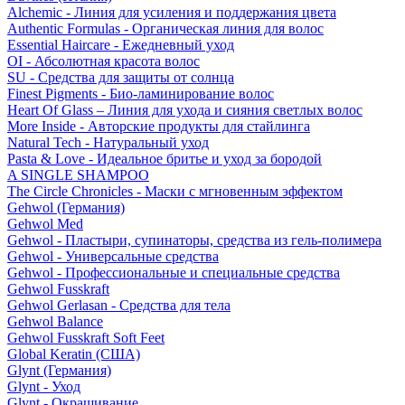
Alchemic - Линия для усиления и поддержания цвета
Authentic Formulas - Органическая линия для волос
Essential Haircare - Eжедневный уход
OI - Абсолютная красота волос
SU - Средства для защиты от солнца
Finest Pigments - Био-ламинирование волос
Heart Of Glass – Линия для ухода и сияния светлых волос
More Inside - Авторские продукты для стайлинга
Natural Tech - Натуральный уход
Pasta & Love - Идеальное бритье и уход за бородой
A SINGLE SHAMPOO
The Circle Chronicles - Маски с мгновенным эффектом
Gehwol (Германия)
Gehwol Med
Gehwol - Пластыри, супинаторы, средства из гель-полимера
Gehwol - Универсальные средства
Gehwol - Профессиональные и специальные средства
Gehwol Fusskraft
Gehwol Gerlasan - Средства для тела
Gehwol Balance
Gehwol Fusskraft Soft Feet
Global Keratin (США)
Glynt (Германия)
Glynt - Уход
Glynt - Окрашивание