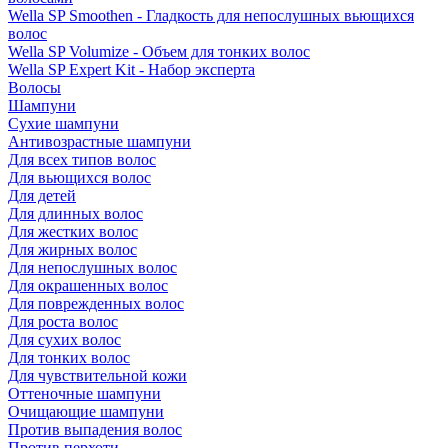
Wella SP Smoothen - Гладкость для непослушных вьющихся
волос
Wella SP Volumize - Объем для тонких волос
Wella SP Expert Kit - Набор эксперта
Волосы
Шампуни
Сухие шампуни
Антивозрастные шампуни
Для всех типов волос
Для вьющихся волос
Для детей
Для длинных волос
Для жестких волос
Для жирных волос
Для непослушных волос
Для окрашенных волос
Для поврежденных волос
Для роста волос
Для сухих волос
Для тонких волос
Для чувствительной кожи
Оттеночные шампуни
Очищающие шампуни
Против выпадения волос
Против перхоти