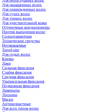
Для непослушных волос
Для окрашенных волос
Для поврежденных волос
Для сухих волос
Для тонких волос
Для чувствительной кожи
Оттеночные кондиционеры
Против выпадения волос
Солнцезащитные
Технические средства
Несмываемые
Travel-size
Для седых волос
Кремы
Лаки
Сильная фиксация
Слабая фиксация
Средняя фиксация
Ультрасильная фиксация
Подвижная фиксация
Ламинаты
Лосьоны
Маски
Антивозрастные
Для всех типов волос