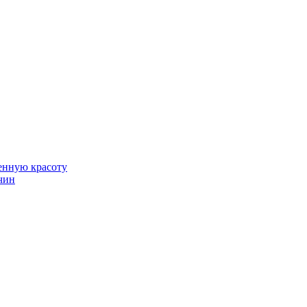
венную красоту
чин