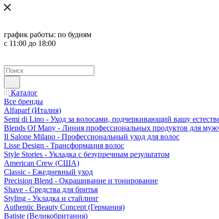
график работы:
по будням
с 11:00 до 18:00
Каталог
Все бренды
Alfaparf (Италия)
Semi di Lino - Уход за волосами, подчеркивающий вашу естест
Blends Of Many - Линия профессиональных продуктов для муж
Il Salone Milano - Профессиональный уход для волос
Lisse Design - Трансформация волос
Style Stories - Укладка с безупречным результатом
American Crew (США)
Classic - Ежедневный уход
Precision Blend - Окрашивание и тонирование
Shave - Средства для бритья
Styling - Укладка и стайлинг
Authentic Beauty Concept (Германия)
Batiste (Великобритания)