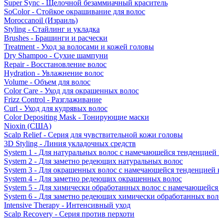
Super Sync - Щелочной безаммиачный краситель
SoColor - Стойкое окрашивание для волос
Moroccanoil (Израиль)
Styling - Стайлинг и укладка
Brushes - Брашинги и расчески
Treatment - Уход за волосами и кожей головы
Dry Shampoo - Сухие шампуни
Repair - Восстановление волос
Hydration - Увлажнение волос
Volume - Объем для волос
Color Care - Уход для окрашенных волос
Frizz Control - Разглаживание
Curl - Уход для кудрявых волос
Color Depositing Mask - Тонирующие маски
Nioxin (США)
Scalp Relief - Серия для чувствительной кожи головы
3D Styling - Линия укладочных средств
System 1 - Для натуральных волос с намечающейся тенденцией
System 2 - Для заметно редеющих натуральных волос
System 3 - Для окрашенных волос с намечающейся тенденцией
System 4 - Для заметно редеющих окрашенных волос
System 5 - Для химически обработанных волос с намечающейс
System 6 - Для заметно редеющих химически обработанных вол
Intensive Therapy - Интенсивный уход
Scalp Recovery - Серия против перхоти