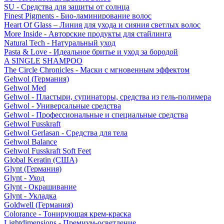
SU - Средства для защиты от солнца
Finest Pigments - Био-ламинирование волос
Heart Of Glass – Линия для ухода и сияния светлых волос
More Inside - Авторские продукты для стайлинга
Natural Tech - Натуральный уход
Pasta & Love - Идеальное бритье и уход за бородой
A SINGLE SHAMPOO
The Circle Chronicles - Маски с мгновенным эффектом
Gehwol (Германия)
Gehwol Med
Gehwol - Пластыри, супинаторы, средства из гель-полимера
Gehwol - Универсальные средства
Gehwol - Профессиональные и специальные средства
Gehwol Fusskraft
Gehwol Gerlasan - Средства для тела
Gehwol Balance
Gehwol Fusskraft Soft Feet
Global Keratin (США)
Glynt (Германия)
Glynt - Уход
Glynt - Окрашивание
Glynt - Укладка
Goldwell (Германия)
Colorance - Тонирующая крем-краска
Lightdimensions - Премиум-осветление