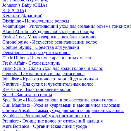
Johnson’s Baby (США)
K18 (США)
Kerastase (Франция)
Discipline - Непослушные волосы
Volumifique - Уплотняющий уход для создания объема тонких в
Blond Absolu - Уход для любых граней блонда
Fusio-Dose - Молекулярные коктейли для волос
Chronologiste - Искусство ревитализации волос
Couture Styling - Средства для укладки
Densifique - Потеря густоты волос
Elixir Ultime - На основе драгоценных масел
Fresh Affair - Сухой шампунь
Fusio-Scrub - Скраб-уход для кожи головы и волос
Genesis - Гамма против выпадения волос
Initialiste - Красота волос от корней до кончиков
Nutritive - Для сухих и чувствительных волос
Resistance - Восстановление волос
Soleil - Защита от солнца
Specifique - Несбалансированное состояние кожи головы
Curl Manifesto - Уход за кудрявыми и вьющимися волосами
Chroma Absolu - Гамма ухода для защиты окрашенных волос
Symbiose - Роскошный уход против перхоти
Premiere - Очищение волос от отложений кальция
Aura Botanica - Органическая линия ухода