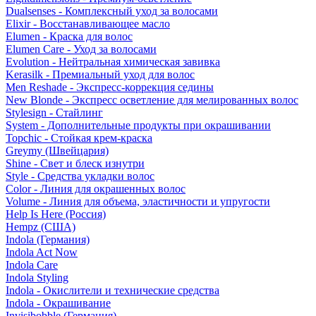
Dualsenses - Комплексный уход за волосами
Elixir - Восстанавливающее масло
Elumen - Краска для волос
Elumen Care - Уход за волосами
Evolution - Нейтральная химическая завивка
Kerasilk - Премиальный уход для волос
Men Reshade - Экспресс-коррекция седины
New Blonde - Экспресс осветление для мелированных волос
Stylesign - Стайлинг
System - Дополнительные продукты при окрашивании
Topchic - Стойкая крем-краска
Greymy (Швейцария)
Shine - Свет и блеск изнутри
Style - Средства укладки волос
Color - Линия для окрашенных волос
Volume - Линия для объема, эластичности и упругости
Help Is Here (Россия)
Hempz (США)
Indola (Германия)
Indola Act Now
Indola Care
Indola Styling
Indola - Окислители и технические средства
Indola - Окрашивание
Invisibobble (Германия)