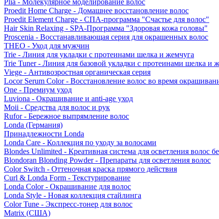
Plia - Молекулярное моделирование волос
Proedit Home Charge - Домашнее восстановление волос
Proedit Element Charge - СПА-программа "Счастье для волос"
Hair Skin Relaxing - SPA-Программа "Здоровая кожа головы"
Proscenia - Восстанавливающая серия для окрашенных волос
THEO - Уход для мужчин
Trie - Линия для укладки с протеинами шелка и жемчуга
Trie Tuner - Линия для базовой укладки с протеинами шелка и 
Viege - Антивозростная органическая серия
Locor Serum Color - Восстановление волос во время окрашиван
One - Премиум уход
Luviona - Окрашивание и anti-age уход
Moii - Средства для волос и рук
Rufor - Бережное выпрямление волос
Londa (Германия)
Принадлежности Londa
Londa Care - Коллекция по уходу за волосами
Blondes Unlimited - Креативная система для осветления волос б
Blondoran Blonding Powder - Препараты для осветления волос
Color Switch - Оттеночная краска прямого действия
Curl & Londa Form - Текстурирование
Londa Color - Окрашивание для волос
Londa Style - Новая коллекция стайлинга
Color Tune - Экспресс-тонер для волос
Matrix (США)