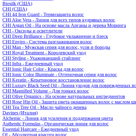
Biosilk (США)
CHI (США)
CHI 44 Iron Guard - Термозащита волос
CHI Aloe Vera - Линия для всех типов кудрявых волос
CHI Argan Oil - На основе масла Арганы и дерева Моринга
CHI - Оксиды и осветлители
CHI Deep Brilliance - Глубокое увлажнение и блеск
CHI Enviro - Система разглаживания волос
CHI Man - Мужская серия для волос, усов и бороды
CHI Royal Treatment - Королевский уход
CHI Styling - Ухаживающий стайлинг
CHI Infra - Ежедневный уход
CHI Ionic Hair Color - Краска для волос
CHI Ionic Color Illuminate - Оттеночная серия для волос
CHI Keratin - Кератиновое восстановление волос
CHI Luxury Black Seed Oil - Линия уходов для поврежденных в
CHI Magnified Volume - Для тонких волос
CHI Olive Organics - На основе натуральных ингредиентов
CHI Rose Hip Oil - Защита цвета окрашенных волос с маслом 
CHI Tea Tree Oil - Масло чайного дерева
Davines (Италия)
Alchemic - Линия для усиления и поддержания цвета
Authentic Formulas - Органическая линия для волос
Essential Haircare - Eжедневный уход
OI - Абсолютная красота волос