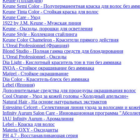
Keune (Голландия)
Keune Semi Color - Полуперманентная краска для волос без амм
Keune Tinta Color - Стойкая краска для волос
Keune Care - Уход
1922 by J.M. Keune - Мужская линия
Keune - Оксиды, порошки для осветления
Keune Style - Коллекция стайлинга
Keune Color Chameleon - Красители прямого действия
L'Oreal Professionnel (Франция)
Blond Studio - Полная гамма средств для блондирования
L'Oreal Professionnel - Оксиды
Dia Light - Кислотный краситель тон в тон без аммиака
INOA - Стойкое окрашивание без аммиака
Majirel - Стойкое окрашивание
Dia Color - Краситель-блеск без аммиака
Lebel (Япония)
Дополнительные средства для процедуры окрашивания волос
Cool Orange - Уход за кожей головы «Холодный апельсин»
Natural Hair - На основе натуральных экстрактов
Estessimo Celcert - Селективная линия ухода за волосами и кож
Infinity Aurum Salon Care - Инновационная программа "Абсолют
IAU Infinity Aurum - Аромалиния
Lebel - Краска для волос
Materia OXY - Оксиданты
PH 4.7 - Восстанавливающая серия