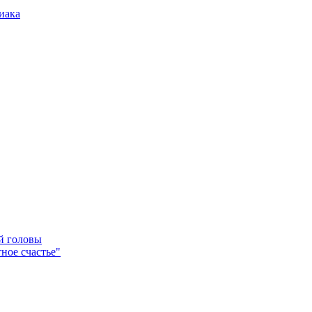
иака
ей головы
ное счастье"