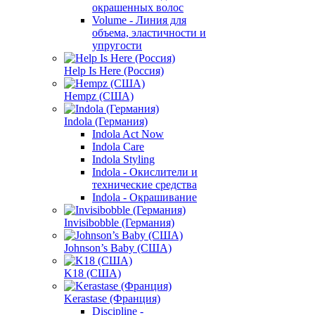
окрашенных волос
Volume - Линия для
объема, эластичности и
упругости
Help Is Here (Россия)
Hempz (США)
Indola (Германия)
Indola Act Now
Indola Care
Indola Styling
Indola - Окислители и
технические средства
Indola - Окрашивание
Invisibobble (Германия)
Johnson’s Baby (США)
K18 (США)
Kerastase (Франция)
Discipline -