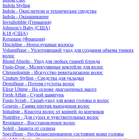
Indola Styling
Indola - Окислители и технические средства
Indola - Окрашивание
Invisibobble (Германия)
Johnson’s Baby (США)
K18 (США)
Kerastase (Франция)
Discipline - Непослушные волосы
Volumifique - Уплотняющий уход для создания объема тонких
волос
Blond Absolu - Уход для любых граней блонда
Fusio-Dose - Молекулярные коктейли для волос
Chronologiste - Искусство ревитализации волос
Couture Styling - Средства для укладки
Densifique - Потеря густоты волос
Elixir Ultime - На основе драгоценных масел
Fresh Affair - Сухой шампунь
Fusio-Scrub - Скраб-уход для кожи головы и волос
Genesis - Гамма против выпадения волос
Initialiste - Красота волос от корней до кончиков
Nutritive - Для сухих и чувствительных волос
Resistance - Восстановление волос
Soleil - Защита от солнца
Specifique - Несбалансированное состояние кожи головы