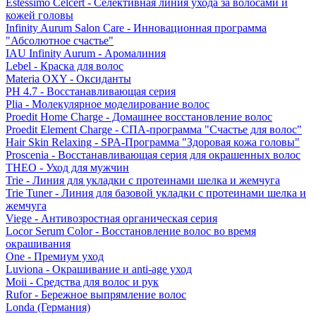
Estessimo Celcert - Селективная линия ухода за волосами и
кожей головы
Infinity Aurum Salon Care - Инновационная программа
"Абсолютное счастье"
IAU Infinity Aurum - Аромалиния
Lebel - Краска для волос
Materia OXY - Оксиданты
PH 4.7 - Восстанавливающая серия
Plia - Молекулярное моделирование волос
Proedit Home Charge - Домашнее восстановление волос
Proedit Element Charge - СПА-программа "Счастье для волос"
Hair Skin Relaxing - SPA-Программа "Здоровая кожа головы"
Proscenia - Восстанавливающая серия для окрашенных волос
THEO - Уход для мужчин
Trie - Линия для укладки с протеинами шелка и жемчуга
Trie Tuner - Линия для базовой укладки с протеинами шелка и
жемчуга
Viege - Антивозростная органическая серия
Locor Serum Color - Восстановление волос во время
окрашивания
One - Премиум уход
Luviona - Окрашивание и anti-age уход
Moii - Средства для волос и рук
Rufor - Бережное выпрямление волос
Londa (Германия)