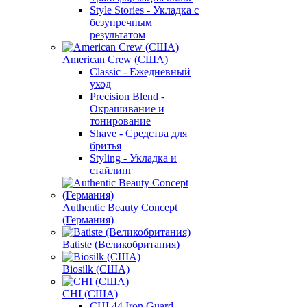
Style Stories - Укладка с
безупречным
результатом
American Crew (США)
Classic - Ежедневный
уход
Precision Blend -
Окрашивание и
тонирование
Shave - Средства для
бритья
Styling - Укладка и
стайлинг
Authentic Beauty Concept
(Германия)
Batiste (Великобритания)
Biosilk (США)
CHI (США)
CHI 44 Iron Guard -