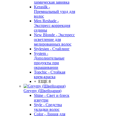
химическая завивка
Kerasilk -
Премиальный уход для
волос
Men Reshade -
Экспресс-коррекция
седины
New Blonde - Экспресс
осветление для
мелированных волос
Stylesign - Стайлинг
System -
Дополнительные
продукты при
окрашивании
Topchic - Стойкая
крем-краска
+ ЕЩЕ 8
Greymy (Швейцария)
Shine - Свет и блеск
изнутри
Style - Средства
укладки волос
Color - Линия для