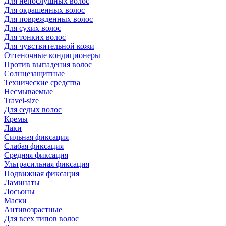
Для непослушных волос
Для окрашенных волос
Для поврежденных волос
Для сухих волос
Для тонких волос
Для чувствительной кожи
Оттеночные кондиционеры
Против выпадения волос
Солнцезащитные
Технические средства
Несмываемые
Travel-size
Для седых волос
Кремы
Лаки
Сильная фиксация
Слабая фиксация
Средняя фиксация
Ультрасильная фиксация
Подвижная фиксация
Ламинаты
Лосьоны
Маски
Антивозрастные
Для всех типов волос