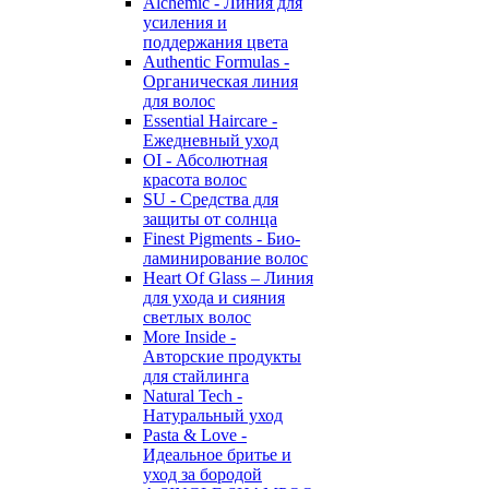
Alchemic - Линия для
усиления и
поддержания цвета
Authentic Formulas -
Органическая линия
для волос
Essential Haircare -
Eжедневный уход
OI - Абсолютная
красота волос
SU - Средства для
защиты от солнца
Finest Pigments - Био-
ламинирование волос
Heart Of Glass – Линия
для ухода и сияния
светлых волос
More Inside -
Авторские продукты
для стайлинга
Natural Tech -
Натуральный уход
Pasta & Love -
Идеальное бритье и
уход за бородой