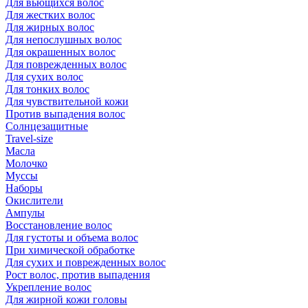
Для вьющихся волос
Для жестких волос
Для жирных волос
Для непослушных волос
Для окрашенных волос
Для поврежденных волос
Для сухих волос
Для тонких волос
Для чувствительной кожи
Против выпадения волос
Солнцезащитные
Travel-size
Масла
Молочко
Муссы
Наборы
Окислители
Ампулы
Восстановление волос
Для густоты и объема волос
При химической обработке
Для сухих и поврежденных волос
Рост волос, против выпадения
Укрепление волос
Для жирной кожи головы