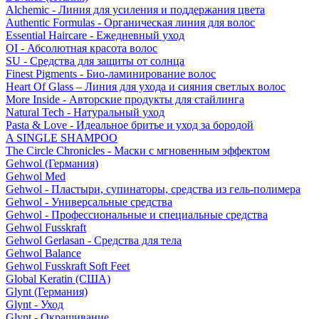
Alchemic - Линия для усиления и поддержания цвета
Authentic Formulas - Органическая линия для волос
Essential Haircare - Eжедневный уход
OI - Абсолютная красота волос
SU - Средства для защиты от солнца
Finest Pigments - Био-ламинирование волос
Heart Of Glass – Линия для ухода и сияния светлых волос
More Inside - Авторские продукты для стайлинга
Natural Tech - Натуральный уход
Pasta & Love - Идеальное бритье и уход за бородой
A SINGLE SHAMPOO
The Circle Chronicles - Маски с мгновенным эффектом
Gehwol (Германия)
Gehwol Med
Gehwol - Пластыри, супинаторы, средства из гель-полимера
Gehwol - Универсальные средства
Gehwol - Профессиональные и специальные средства
Gehwol Fusskraft
Gehwol Gerlasan - Средства для тела
Gehwol Balance
Gehwol Fusskraft Soft Feet
Global Keratin (США)
Glynt (Германия)
Glynt - Уход
Glynt - Окрашивание