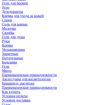
Гели для бровей
Тело
Дезодоранты
Кремы для ухода за кожей
Спреи
Соль для ванны
Молочко
Скрабы
Гели для душа
Руки
Кремы
Увлажняющие
Защитные
Питательные
Бальзамы
Гели
Мыло
Парикмахерские принадлежности
Аксессуары для косметологии
Брашинги, расчески
Парикмахерские принадлежности
Как купить
Условия оплаты
Условия доставки
О нас