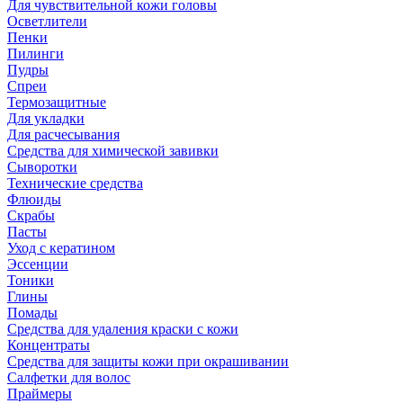
Для чувствительной кожи головы
Осветлители
Пенки
Пилинги
Пудры
Спреи
Термозащитные
Для укладки
Для расчесывания
Средства для химической завивки
Сыворотки
Технические средства
Флюиды
Скрабы
Пасты
Уход с кератином
Эссенции
Тоники
Глины
Помады
Средства для удаления краски с кожи
Концентраты
Средства для защиты кожи при окрашивании
Салфетки для волос
Праймеры