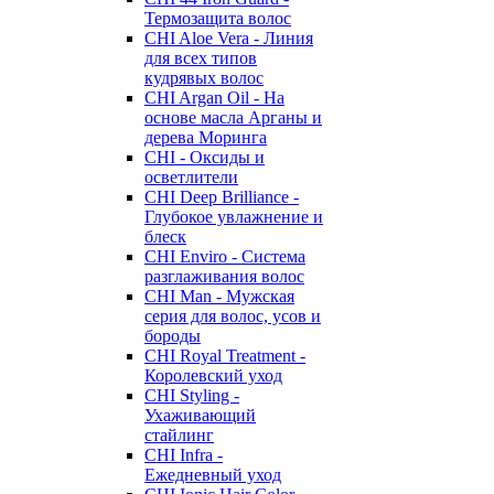
Термозащита волос
CHI Aloe Vera - Линия
для всех типов
кудрявых волос
CHI Argan Oil - На
основе масла Арганы и
дерева Моринга
CHI - Оксиды и
осветлители
CHI Deep Brilliance -
Глубокое увлажнение и
блеск
CHI Enviro - Система
разглаживания волос
CHI Man - Мужская
серия для волос, усов и
бороды
CHI Royal Treatment -
Королевский уход
CHI Styling -
Ухаживающий
стайлинг
CHI Infra -
Ежедневный уход