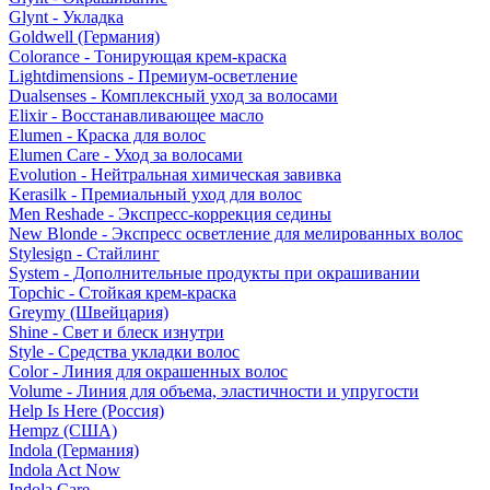
Glynt - Укладка
Goldwell (Германия)
Colorance - Тонирующая крем-краска
Lightdimensions - Премиум-осветление
Dualsenses - Комплексный уход за волосами
Elixir - Восстанавливающее масло
Elumen - Краска для волос
Elumen Care - Уход за волосами
Evolution - Нейтральная химическая завивка
Kerasilk - Премиальный уход для волос
Men Reshade - Экспресс-коррекция седины
New Blonde - Экспресс осветление для мелированных волос
Stylesign - Стайлинг
System - Дополнительные продукты при окрашивании
Topchic - Стойкая крем-краска
Greymy (Швейцария)
Shine - Свет и блеск изнутри
Style - Средства укладки волос
Color - Линия для окрашенных волос
Volume - Линия для объема, эластичности и упругости
Help Is Here (Россия)
Hempz (США)
Indola (Германия)
Indola Act Now
Indola Care