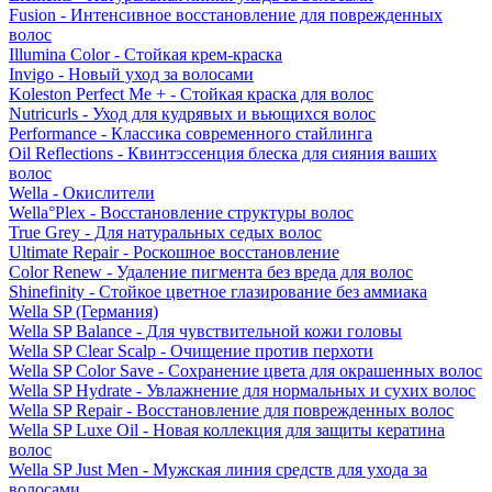
Fusion - Интенсивное восстановление для поврежденных
волос
Illumina Color - Стойкая крем-краска
Invigo - Новый уход за волосами
Koleston Perfect Me + - Стойкая краска для волос
Nutricurls - Уход для кудрявых и вьющихся волос
Performance - Классика современного стайлинга
Oil Reflections - Квинтэссенция блеска для сияния ваших
волос
Wella - Окислители
Wella°Plex - Восстановление структуры волос
True Grey - Для натуральных седых волос
Ultimate Repair - Роскошное восстановление
Color Renew - Удаление пигмента без вреда для волос
Shinefinity - Стойкое цветное глазирование без аммиака
Wella SP (Германия)
Wella SP Balance - Для чувствительной кожи головы
Wella SP Clear Scalp - Очищение против перхоти
Wella SP Color Save - Сохранение цвета для окрашенных волос
Wella SP Hydrate - Увлажнение для нормальных и сухих волос
Wella SP Repair - Восстановление для поврежденных волос
Wella SP Luxe Oil - Новая коллекция для защиты кератина
волос
Wella SP Just Men - Мужская линия средств для ухода за
волосами