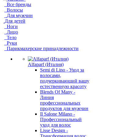
Все бренды
Волосы
Для мужчин
Для детей
Ноги
Лицо
Тело
Руки
Парикмахерские принадлежности
Alfaparf (Италия)
Semi di Lino - Уход за
волосами,
подчеркивающий вашу
естественную красоту
Blends Of Many -
Линия
профессиональных
продуктов для мужчин
Il Salone Milano -
Профессиональный
уход для волос
Lisse Design -
Трансформация волос