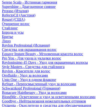
Serene Scalp - Истинная гармония
Supershine - Драгоценное сияние
Proraso (Италия)
RefectoCil (Австрия)
Reuzel (США)
Очищение волос
Стайлинг
Борода и усы
Бритье
Лицо
Revlon Professional (Испания)
Средства для окрашивания волос
Equave Instant Beauty - Мгновенная красота волос
Pro You - Для ухода и укладки волос
Revlonissimo 45 Days - Уход для окрашенных волосы
Style Masters - Средства для стайлинга
Revlon - Красители для волос
Orofluido - Уход за волосами
Uniq One - Уход в одном флаконе
ReStart - Переосмысленный уход за волосами
Schwarzkopf Professional (Германия)
Bonacure Hairtherapy - Уход за волосами
BlondMe - Осветление и уход за осветленными волосами
Goodbye - Нейтрализация нежелательных оттенков
Oxigenta - Окислители и средства для обесцвечивания