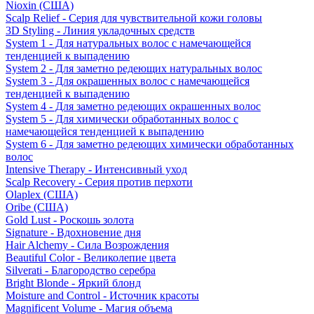
Nioxin (США)
Scalp Relief - Серия для чувствительной кожи головы
3D Styling - Линия укладочных средств
System 1 - Для натуральных волос с намечающейся
тенденцией к выпадению
System 2 - Для заметно редеющих натуральных волос
System 3 - Для окрашенных волос с намечающейся
тенденцией к выпадению
System 4 - Для заметно редеющих окрашенных волос
System 5 - Для химически обработанных волос с
намечающейся тенденцией к выпадению
System 6 - Для заметно редеющих химически обработанных
волос
Intensive Therapy - Интенсивный уход
Scalp Recovery - Серия против перхоти
Olaplex (США)
Oribe (США)
Gold Lust - Роскошь золота
Signature - Вдохновение дня
Hair Alchemy - Сила Возрождения
Beautiful Color - Великолепие цвета
Silverati - Благородство серебра
Bright Blonde - Яркий блонд
Moisture and Control - Источник красоты
Magnificent Volume - Магия объема