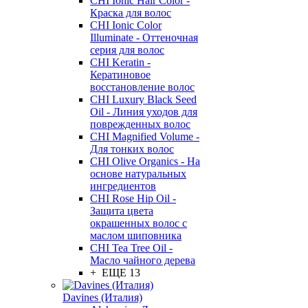
CHI Ionic Hair Color -
Краска для волос
CHI Ionic Color
Illuminate - Оттеночная
серия для волос
CHI Keratin -
Кератиновое
восстановление волос
CHI Luxury Black Seed
Oil - Линия уходов для
поврежденных волос
CHI Magnified Volume -
Для тонких волос
CHI Olive Organics - На
основе натуральных
ингредиентов
CHI Rose Hip Oil -
Защита цвета
окрашенных волос с
маслом шиповника
CHI Tea Tree Oil -
Масло чайного дерева
+ ЕЩЕ 13
Davines (Италия)