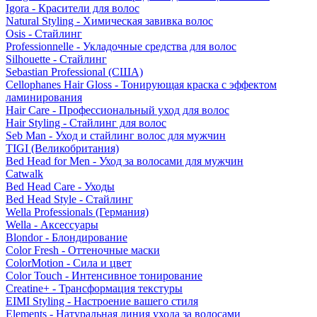
Igora - Красители для волос
Natural Styling - Химическая завивка волос
Osis - Стайлинг
Professionnelle - Укладочные средства для волос
Silhouette - Стайлинг
Sebastian Professional (США)
Cellophanes Hair Gloss - Тонирующая краска с эффектом
ламинирования
Hair Care - Профессиональный уход для волос
Hair Styling - Стайлинг для волос
Seb Man - Уход и стайлинг волос для мужчин
TIGI (Великобритания)
Bed Head for Men - Уход за волосами для мужчин
Catwalk
Bed Head Care - Уходы
Bed Head Style - Стайлинг
Wella Professionals (Германия)
Wella - Аксессуары
Blondor - Блондирование
Color Fresh - Оттеночные маски
ColorMotion - Сила и цвет
Color Touch - Интенсивное тонирование
Creatine+ - Трансформация текстуры
EIMI Styling - Настроение вашего стиля
Elements - Натуральная линия ухода за волосами