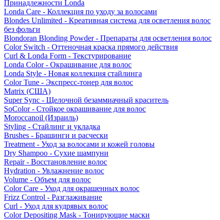
Принадлежности Londa
Londa Care - Коллекция по уходу за волосами
Blondes Unlimited - Креативная система для осветления волос
без фольги
Blondoran Blonding Powder - Препараты для осветления волос
Color Switch - Оттеночная краска прямого действия
Curl & Londa Form - Текстурирование
Londa Color - Окрашивание для волос
Londa Style - Новая коллекция стайлинга
Color Tune - Экспресс-тонер для волос
Matrix (США)
Super Sync - Щелочной безаммиачный краситель
SoColor - Стойкое окрашивание для волос
Moroccanoil (Израиль)
Styling - Стайлинг и укладка
Brushes - Брашинги и расчески
Treatment - Уход за волосами и кожей головы
Dry Shampoo - Сухие шампуни
Repair - Восстановление волос
Hydration - Увлажнение волос
Volume - Объем для волос
Color Care - Уход для окрашенных волос
Frizz Control - Разглаживание
Curl - Уход для кудрявых волос
Color Depositing Mask - Тонирующие маски