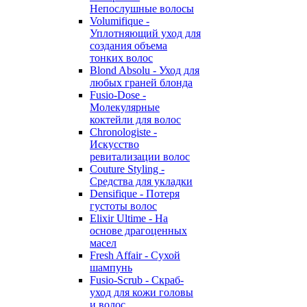
Непослушные волосы
Volumifique -
Уплотняющий уход для
создания объема
тонких волос
Blond Absolu - Уход для
любых граней блонда
Fusio-Dose -
Молекулярные
коктейли для волос
Chronologiste -
Искусство
ревитализации волос
Couture Styling -
Средства для укладки
Densifique - Потеря
густоты волос
Elixir Ultime - На
основе драгоценных
масел
Fresh Affair - Сухой
шампунь
Fusio-Scrub - Скраб-
уход для кожи головы
и волос