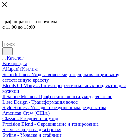
график работы:
по будням
с 11:00 до 18:00
Каталог
Все бренды
Alfaparf (Италия)
Semi di Lino - Уход за волосами, подчеркивающий вашу
естественную красоту
Blends Of Many - Линия профессиональных продуктов для
мужчин
Il Salone Milano - Профессиональный уход для волос
Lisse Design - Трансформация волос
Style Stories - Укладка с безупречным результатом
American Crew (США)
Classic - Ежедневный уход
Precision Blend - Окрашивание и тонирование
Shave - Средства для бритья
Styling - Укладка и стайлинг