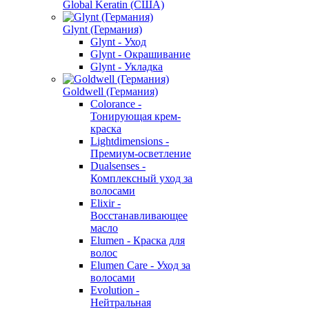
Global Keratin (США)
Glynt (Германия)
Glynt - Уход
Glynt - Окрашивание
Glynt - Укладка
Goldwell (Германия)
Colorance -
Тонирующая крем-
краска
Lightdimensions -
Премиум-осветление
Dualsenses -
Комплексный уход за
волосами
Elixir -
Восстанавливающее
масло
Elumen - Краска для
волос
Elumen Care - Уход за
волосами
Evolution -
Нейтральная