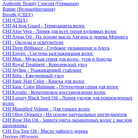
Authentic Beauty Concept (Германия)
Batiste (Великобритания)
Biosilk (США)
CHI (США)
CHI 44 Iron Guard - Термозащита волос
CHI Aloe Vera - Линия для всех типов кудрявых волос
CHI Argan Oil - На основе масла Арганы и дерева Моринга
CHI - Оксиды и осветлители
CHI Deep Brilliance - Глубокое увлажнение и блеск
CHI Enviro - Система разглаживания волос
CHI Man - Мужская серия для волос, усов и бороды
CHI Royal Treatment - Королевский уход
CHI Styling - Ухаживающий стайлинг
CHI Infra - Ежедневный уход
CHI Ionic Hair Color - Краска для волос
CHI Ionic Color Illuminate - Оттеночная серия для волос
CHI Keratin - Кератиновое восстановление волос
CHI Luxury Black Seed Oil - Линия уходов для поврежденных
волос
CHI Magnified Volume - Для тонких волос
CHI Olive Organics - На основе натуральных ингредиентов
CHI Rose Hip Oil - Защита цвета окрашенных волос с маслом
шиповника
CHI Tea Tree Oil - Масло чайного дерева
Davines (Италия)