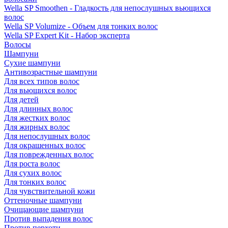
Wella SP Smoothen - Гладкость для непослушных вьющихся
волос
Wella SP Volumize - Объем для тонких волос
Wella SP Expert Kit - Набор эксперта
Волосы
Шампуни
Сухие шампуни
Антивозрастные шампуни
Для всех типов волос
Для вьющихся волос
Для детей
Для длинных волос
Для жестких волос
Для жирных волос
Для непослушных волос
Для окрашенных волос
Для поврежденных волос
Для роста волос
Для сухих волос
Для тонких волос
Для чувствительной кожи
Оттеночные шампуни
Очищающие шампуни
Против выпадения волос
Против перхоти