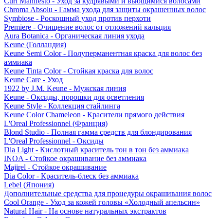
Curl Manifesto - Уход за кудрявыми и вьющимися волосами
Chroma Absolu - Гамма ухода для защиты окрашенных волос
Symbiose - Роскошный уход против перхоти
Premiere - Очищение волос от отложений кальция
Aura Botanica - Органическая линия ухода
Keune (Голландия)
Keune Semi Color - Полуперманентная краска для волос без
аммиака
Keune Tinta Color - Стойкая краска для волос
Keune Care - Уход
1922 by J.M. Keune - Мужская линия
Keune - Оксиды, порошки для осветления
Keune Style - Коллекция стайлинга
Keune Color Chameleon - Красители прямого действия
L'Oreal Professionnel (Франция)
Blond Studio - Полная гамма средств для блондирования
L'Oreal Professionnel - Оксиды
Dia Light - Кислотный краситель тон в тон без аммиака
INOA - Стойкое окрашивание без аммиака
Majirel - Стойкое окрашивание
Dia Color - Краситель-блеск без аммиака
Lebel (Япония)
Дополнительные средства для процедуры окрашивания волос
Cool Orange - Уход за кожей головы «Холодный апельсин»
Natural Hair - На основе натуральных экстрактов