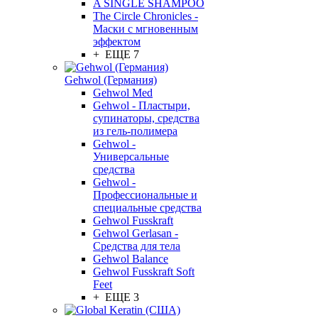
A SINGLE SHAMPOO
The Circle Chronicles -
Маски с мгновенным
эффектом
+ ЕЩЕ 7
Gehwol (Германия)
Gehwol Med
Gehwol - Пластыри,
супинаторы, средства
из гель-полимера
Gehwol -
Универсальные
средства
Gehwol -
Профессиональные и
специальные средства
Gehwol Fusskraft
Gehwol Gerlasan -
Средства для тела
Gehwol Balance
Gehwol Fusskraft Soft
Feet
+ ЕЩЕ 3