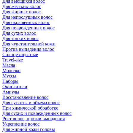
Для вьющихся волос
Для жестких волос
Для жирных волос
Для непослушных волос
Для окрашенных волос
Для поврежденных волос
Для сухих волос
Для тонких волос
Для чувствительной кожи
Против выпадения волос
Солнцезащитные
Travel-size
Масла
Молочко
Муссы
Наборы
Окислители
Ампулы
Восстановление волос
Для густоты и объема волос
При химической обработке
Для сухих и поврежденных волос
Рост волос, против выпадения
Укрепление волос
Для жирной кожи головы