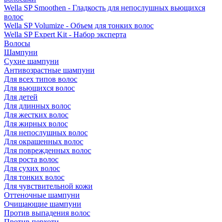
Wella SP Smoothen - Гладкость для непослушных вьющихся
волос
Wella SP Volumize - Объем для тонких волос
Wella SP Expert Kit - Набор эксперта
Волосы
Шампуни
Сухие шампуни
Антивозрастные шампуни
Для всех типов волос
Для вьющихся волос
Для детей
Для длинных волос
Для жестких волос
Для жирных волос
Для непослушных волос
Для окрашенных волос
Для поврежденных волос
Для роста волос
Для сухих волос
Для тонких волос
Для чувствительной кожи
Оттеночные шампуни
Очищающие шампуни
Против выпадения волос
Против перхоти