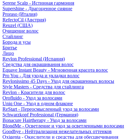
Serene Scalp - Истинная гармония
Supershine - Драгоценное сияние
Proraso (Италия)
RefectoCil (Австрия)
Reuzel (США)
Очищение волос
Стайлинг
Борода и усы
Бритье
Лицо
Revlon Professional (Испания)
Средства для окрашивания волос
Equave Instant Beauty - Мгновенная красота волос
Pro You - Для ухода и укладки волос
Revlonissimo 45 Days - Уход для окрашенных волосы
Style Masters - Средства для стайлинга
Revlon - Красители для волос
Orofluido - Уход за волосами
Uniq One - Уход в одном флаконе
ReStart - Переосмысленный уход за волосами
Schwarzkopf Professional (Германия)
Bonacure Hairtherapy - Уход за волосами
BlondMe - Осветление и уход за осветленными волосами
Goodbye - Нейтрализация нежелательных оттенков
Oxigenta - Окислители и средства для обесцвечивания