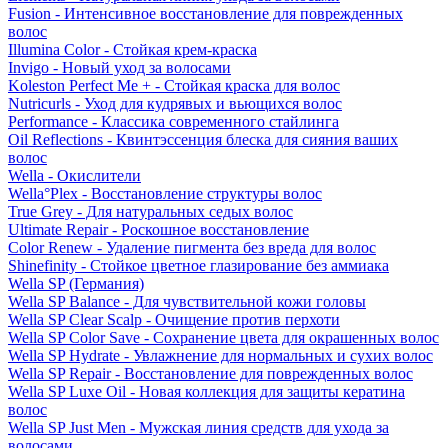
Fusion - Интенсивное восстановление для поврежденных
волос
Illumina Color - Стойкая крем-краска
Invigo - Новый уход за волосами
Koleston Perfect Me + - Стойкая краска для волос
Nutricurls - Уход для кудрявых и вьющихся волос
Performance - Классика современного стайлинга
Oil Reflections - Квинтэссенция блеска для сияния ваших
волос
Wella - Окислители
Wella°Plex - Восстановление структуры волос
True Grey - Для натуральных седых волос
Ultimate Repair - Роскошное восстановление
Color Renew - Удаление пигмента без вреда для волос
Shinefinity - Стойкое цветное глазирование без аммиака
Wella SP (Германия)
Wella SP Balance - Для чувствительной кожи головы
Wella SP Clear Scalp - Очищение против перхоти
Wella SP Color Save - Сохранение цвета для окрашенных волос
Wella SP Hydrate - Увлажнение для нормальных и сухих волос
Wella SP Repair - Восстановление для поврежденных волос
Wella SP Luxe Oil - Новая коллекция для защиты кератина
волос
Wella SP Just Men - Мужская линия средств для ухода за
волосами