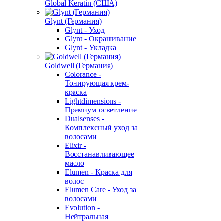
Global Keratin (США)
Glynt (Германия)
Glynt - Уход
Glynt - Окрашивание
Glynt - Укладка
Goldwell (Германия)
Colorance -
Тонирующая крем-
краска
Lightdimensions -
Премиум-осветление
Dualsenses -
Комплексный уход за
волосами
Elixir -
Восстанавливающее
масло
Elumen - Краска для
волос
Elumen Care - Уход за
волосами
Evolution -
Нейтральная