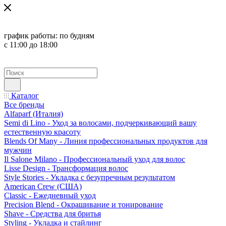
график работы:
по будням
с 11:00 до 18:00
Каталог
Все бренды
Alfaparf (Италия)
Semi di Lino - Уход за волосами, подчеркивающий вашу
естественную красоту
Blends Of Many - Линия профессиональных продуктов для
мужчин
Il Salone Milano - Профессиональный уход для волос
Lisse Design - Трансформация волос
Style Stories - Укладка с безупречным результатом
American Crew (США)
Classic - Ежедневный уход
Precision Blend - Окрашивание и тонирование
Shave - Средства для бритья
Styling - Укладка и стайлинг