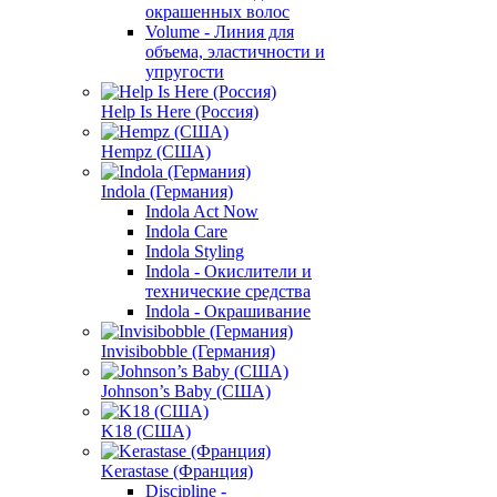
окрашенных волос
Volume - Линия для
объема, эластичности и
упругости
Help Is Here (Россия)
Hempz (США)
Indola (Германия)
Indola Act Now
Indola Care
Indola Styling
Indola - Окислители и
технические средства
Indola - Окрашивание
Invisibobble (Германия)
Johnson’s Baby (США)
K18 (США)
Kerastase (Франция)
Discipline -