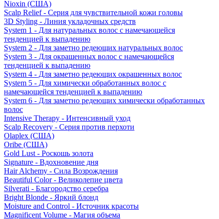
Nioxin (США)
Scalp Relief - Серия для чувствительной кожи головы
3D Styling - Линия укладочных средств
System 1 - Для натуральных волос с намечающейся
тенденцией к выпадению
System 2 - Для заметно редеющих натуральных волос
System 3 - Для окрашенных волос с намечающейся
тенденцией к выпадению
System 4 - Для заметно редеющих окрашенных волос
System 5 - Для химически обработанных волос с
намечающейся тенденцией к выпадению
System 6 - Для заметно редеющих химически обработанных
волос
Intensive Therapy - Интенсивный уход
Scalp Recovery - Серия против перхоти
Olaplex (США)
Oribe (США)
Gold Lust - Роскошь золота
Signature - Вдохновение дня
Hair Alchemy - Сила Возрождения
Beautiful Color - Великолепие цвета
Silverati - Благородство серебра
Bright Blonde - Яркий блонд
Moisture and Control - Источник красоты
Magnificent Volume - Магия объема