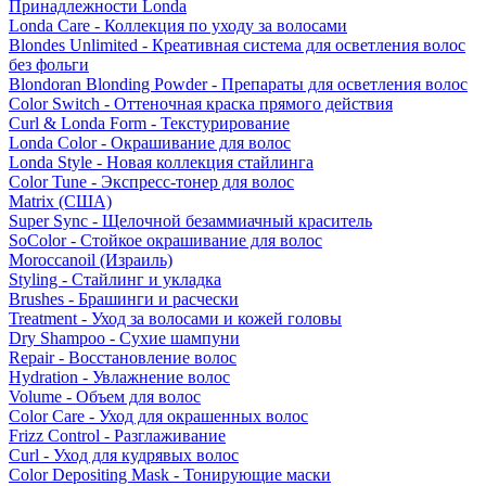
Принадлежности Londa
Londa Care - Коллекция по уходу за волосами
Blondes Unlimited - Креативная система для осветления волос
без фольги
Blondoran Blonding Powder - Препараты для осветления волос
Color Switch - Оттеночная краска прямого действия
Curl & Londa Form - Текстурирование
Londa Color - Окрашивание для волос
Londa Style - Новая коллекция стайлинга
Color Tune - Экспресс-тонер для волос
Matrix (США)
Super Sync - Щелочной безаммиачный краситель
SoColor - Стойкое окрашивание для волос
Moroccanoil (Израиль)
Styling - Стайлинг и укладка
Brushes - Брашинги и расчески
Treatment - Уход за волосами и кожей головы
Dry Shampoo - Сухие шампуни
Repair - Восстановление волос
Hydration - Увлажнение волос
Volume - Объем для волос
Color Care - Уход для окрашенных волос
Frizz Control - Разглаживание
Curl - Уход для кудрявых волос
Color Depositing Mask - Тонирующие маски