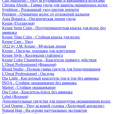
Curl Manifesto - Уход за кудрявыми и вьющимися волосами
Chroma Absolu - Гамма ухода для защиты окрашенных волос
Symbiose - Роскошный уход против перхоти
Premiere - Очищение волос от отложений кальция
Aura Botanica - Органическая линия ухода
Keune (Голландия)
Keune Semi Color - Полуперманентная краска для волос без
аммиака
Keune Tinta Color - Стойкая краска для волос
Keune Care - Уход
1922 by J.M. Keune - Мужская линия
Keune - Оксиды, порошки для осветления
Keune Style - Коллекция стайлинга
Keune Color Chameleon - Красители прямого действия
L'Oreal Professionnel (Франция)
Blond Studio - Полная гамма средств для блондирования
L'Oreal Professionnel - Оксиды
Dia Light - Кислотный краситель тон в тон без аммиака
INOA - Стойкое окрашивание без аммиака
Majirel - Стойкое окрашивание
Dia Color - Краситель-блеск без аммиака
Lebel (Япония)
Дополнительные средства для процедуры окрашивания волос
Cool Orange - Уход за кожей головы «Холодный апельсин»
Natural Hair - На основе натуральных экстрактов