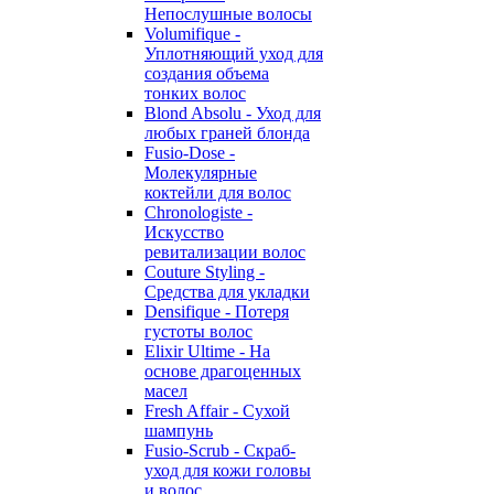
Непослушные волосы
Volumifique -
Уплотняющий уход для
создания объема
тонких волос
Blond Absolu - Уход для
любых граней блонда
Fusio-Dose -
Молекулярные
коктейли для волос
Chronologiste -
Искусство
ревитализации волос
Couture Styling -
Средства для укладки
Densifique - Потеря
густоты волос
Elixir Ultime - На
основе драгоценных
масел
Fresh Affair - Сухой
шампунь
Fusio-Scrub - Скраб-
уход для кожи головы
и волос