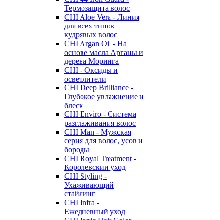
Термозащита волос
CHI Aloe Vera - Линия
для всех типов
кудрявых волос
CHI Argan Oil - На
основе масла Арганы и
дерева Моринга
CHI - Оксиды и
осветлители
CHI Deep Brilliance -
Глубокое увлажнение и
блеск
CHI Enviro - Система
разглаживания волос
CHI Man - Мужская
серия для волос, усов и
бороды
CHI Royal Treatment -
Королевский уход
CHI Styling -
Ухаживающий
стайлинг
CHI Infra -
Ежедневный уход