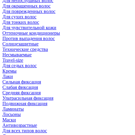
Для непослушных волос
Для окрашенных волос
Для поврежденных волос
Для сухих волос
Для тонких волос
Для чувствительной кожи
Оттеночные кондиционеры
Против выпадения волос
Солнцезащитные
Технические средства
Несмываемые
Travel-size
Для седых волос
Кремы
Лаки
Сильная фиксация
Слабая фиксация
Средняя фиксация
Ультрасильная фиксация
Подвижная фиксация
Ламинаты
Лосьоны
Маски
Антивозрастные
Для всех типов волос