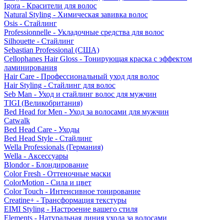
Igora - Красители для волос
Natural Styling - Химическая завивка волос
Osis - Стайлинг
Professionnelle - Укладочные средства для волос
Silhouette - Стайлинг
Sebastian Professional (США)
Cellophanes Hair Gloss - Тонирующая краска с эффектом
ламинирования
Hair Care - Профессиональный уход для волос
Hair Styling - Стайлинг для волос
Seb Man - Уход и стайлинг волос для мужчин
TIGI (Великобритания)
Bed Head for Men - Уход за волосами для мужчин
Catwalk
Bed Head Care - Уходы
Bed Head Style - Стайлинг
Wella Professionals (Германия)
Wella - Аксессуары
Blondor - Блондирование
Color Fresh - Оттеночные маски
ColorMotion - Сила и цвет
Color Touch - Интенсивное тонирование
Creatine+ - Трансформация текстуры
EIMI Styling - Настроение вашего стиля
Elements - Натуральная линия ухода за волосами