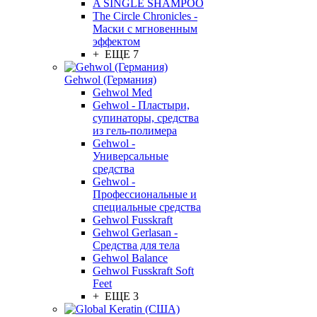
A SINGLE SHAMPOO
The Circle Chronicles -
Маски с мгновенным
эффектом
+ ЕЩЕ 7
Gehwol (Германия)
Gehwol Med
Gehwol - Пластыри,
супинаторы, средства
из гель-полимера
Gehwol -
Универсальные
средства
Gehwol -
Профессиональные и
специальные средства
Gehwol Fusskraft
Gehwol Gerlasan -
Средства для тела
Gehwol Balance
Gehwol Fusskraft Soft
Feet
+ ЕЩЕ 3