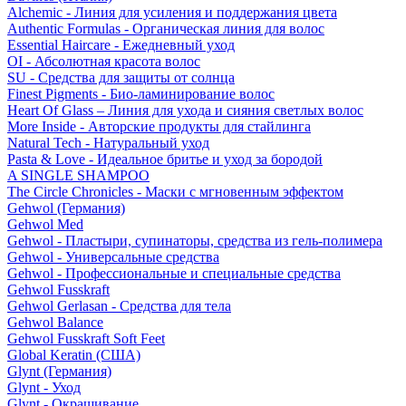
Alchemic - Линия для усиления и поддержания цвета
Authentic Formulas - Органическая линия для волос
Essential Haircare - Eжедневный уход
OI - Абсолютная красота волос
SU - Средства для защиты от солнца
Finest Pigments - Био-ламинирование волос
Heart Of Glass – Линия для ухода и сияния светлых волос
More Inside - Авторские продукты для стайлинга
Natural Tech - Натуральный уход
Pasta & Love - Идеальное бритье и уход за бородой
A SINGLE SHAMPOO
The Circle Chronicles - Маски с мгновенным эффектом
Gehwol (Германия)
Gehwol Med
Gehwol - Пластыри, супинаторы, средства из гель-полимера
Gehwol - Универсальные средства
Gehwol - Профессиональные и специальные средства
Gehwol Fusskraft
Gehwol Gerlasan - Средства для тела
Gehwol Balance
Gehwol Fusskraft Soft Feet
Global Keratin (США)
Glynt (Германия)
Glynt - Уход
Glynt - Окрашивание