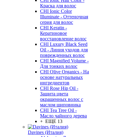
CHI Ionic Hair Color -
Краска для волос
CHI Ionic Color
Illuminate - Оттеночная
серия для волос
CHI Keratin -
Кератиновое
восстановление волос
CHI Luxury Black Seed
Oil - Линия уходов для
поврежденных волос
CHI Magnified Volume -
Для тонких волос
CHI Olive Organics - На
основе натуральных
ингредиентов
CHI Rose Hip Oil -
Защита цвета
окрашенных волос с
маслом шиповника
CHI Tea Tree Oil -
Масло чайного дерева
+ ЕЩЕ 13
Davines (Италия)