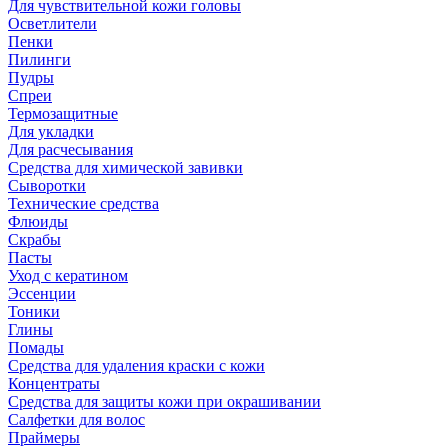
Для чувствительной кожи головы
Осветлители
Пенки
Пилинги
Пудры
Спреи
Термозащитные
Для укладки
Для расчесывания
Средства для химической завивки
Сыворотки
Технические средства
Флюиды
Скрабы
Пасты
Уход с кератином
Эссенции
Тоники
Глины
Помады
Средства для удаления краски с кожи
Концентраты
Средства для защиты кожи при окрашивании
Салфетки для волос
Праймеры