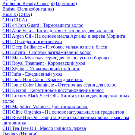
Authentic Beauty Concept (Германия)
Batiste (Великобритания)
Biosilk (США)
CHI (США)
CHI 44 Iron Guard - Термозащита волос
CHI Aloe Vera - Линия для всех типов кудрявых волос
CHI Argan Oil - На основе масла Арганы и дерева Моринга
CHI - Оксиды и осветлители
CHI Deep Brilliance - Глубокое увлажнение и блеск
CHI Enviro - Система разглаживания волос
CHI Man - Мужская серия для волос, усов и бороды
CHI Royal Treatment - Королевский уход
CHI Styling - Ухаживающий стайлинг
CHI Infra - Ежедневный уход
CHI Ionic Hair Color - Краска для волос
CHI Ionic Color Illuminate - Оттеночная серия для волос
CHI Keratin - Кератиновое восстановление волос
CHI Luxury Black Seed Oil - Линия уходов для поврежденных
волос
CHI Magnified Volume - Для тонких волос
CHI Olive Organics - На основе натуральных ингредиентов
CHI Rose Hip Oil - Защита цвета окрашенных волос с маслом
шиповника
CHI Tea Tree Oil - Масло чайного дерева
Davines (Италия)