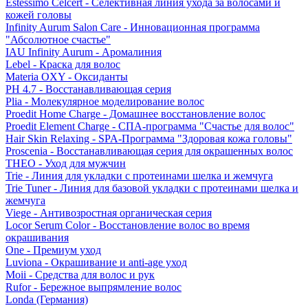
Estessimo Celcert - Селективная линия ухода за волосами и
кожей головы
Infinity Aurum Salon Care - Инновационная программа
"Абсолютное счастье"
IAU Infinity Aurum - Аромалиния
Lebel - Краска для волос
Materia OXY - Оксиданты
PH 4.7 - Восстанавливающая серия
Plia - Молекулярное моделирование волос
Proedit Home Charge - Домашнее восстановление волос
Proedit Element Charge - СПА-программа "Счастье для волос"
Hair Skin Relaxing - SPA-Программа "Здоровая кожа головы"
Proscenia - Восстанавливающая серия для окрашенных волос
THEO - Уход для мужчин
Trie - Линия для укладки с протеинами шелка и жемчуга
Trie Tuner - Линия для базовой укладки с протеинами шелка и
жемчуга
Viege - Антивозростная органическая серия
Locor Serum Color - Восстановление волос во время
окрашивания
One - Премиум уход
Luviona - Окрашивание и anti-age уход
Moii - Средства для волос и рук
Rufor - Бережное выпрямление волос
Londa (Германия)