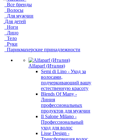
Все бренды
Волосы
Для мужчин
Для детей
Ноги
Лицо
Тело
Руки
Парикмахерские принадлежности
Alfaparf (Италия)
Semi di Lino - Уход за
волосами,
подчеркивающий вашу
естественную красоту
Blends Of Many -
Линия
профессиональных
продуктов для мужчин
Il Salone Milano -
Профессиональный
уход для волос
Lisse Design -
Трансформация волос