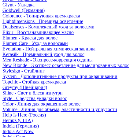
Glynt - Укладка
Goldwell (Германия)
Colorance - Тонирующая крем-краска
Lightdimensions - Премиум-осветление
Dualsenses - Комплексный уход за волосами
Elixir - Восстанавливающее масло
Elumen - Краска для волос
Elumen Care - Уход за волосами
Evolution - Нейтральная химическая завивка
Kerasilk - Премиальный уход для волос
Men Reshade - Экспресс-коррекция седины
New Blonde - Экспресс осветление для мелированных волос
Stylesign - Стайлинг
System - Дополнительные продукты при окрашивании
Topchic - Стойкая крем-краска
Greymy (Швейцария)
Shine - Свет и блеск изнутри
Style - Средства укладки волос
Color - Линия для окрашенных волос
Volume - Линия для объема, эластичности и упругости
Help Is Here (Россия)
Hempz (США)
Indola (Германия)
Indola Act Now
Indola Care