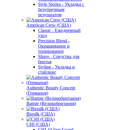
Style Stories - Укладка с
безупречным
результатом
American Crew (США)
Classic - Ежедневный
уход
Precision Blend -
Окрашивание и
тонирование
Shave - Средства для
бритья
Styling - Укладка и
стайлинг
Authentic Beauty Concept
(Германия)
Batiste (Великобритания)
Biosilk (США)
CHI (США)
CHI 44 Iron Guard -