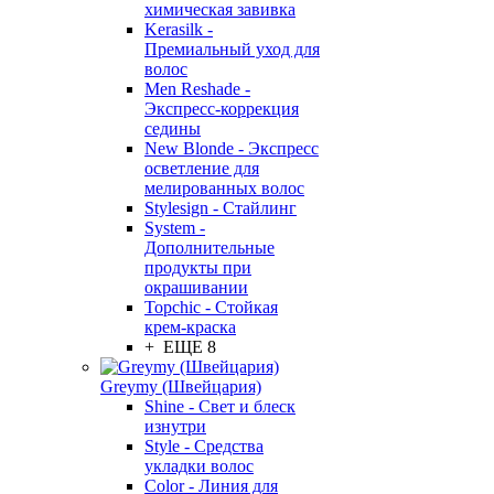
химическая завивка
Kerasilk -
Премиальный уход для
волос
Men Reshade -
Экспресс-коррекция
седины
New Blonde - Экспресс
осветление для
мелированных волос
Stylesign - Стайлинг
System -
Дополнительные
продукты при
окрашивании
Topchic - Стойкая
крем-краска
+ ЕЩЕ 8
Greymy (Швейцария)
Shine - Свет и блеск
изнутри
Style - Средства
укладки волос
Color - Линия для