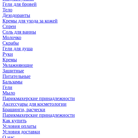
Гели для бровей
Тело
Дезодоранты
Кремы для ухода за кожей
Спреи
Соль для ванны
Молочко
Скрабы
Гели для душа
Руки
Кремы
Увлажняющие
Защитные
Питательные
Бальзамы
Гели
Мыло
Парикмахерские принадлежности
Аксессуары для косметологии
Брашинги, расчески
Парикмахерские принадлежности
Как купить
Условия оплаты
Условия доставки
О нас