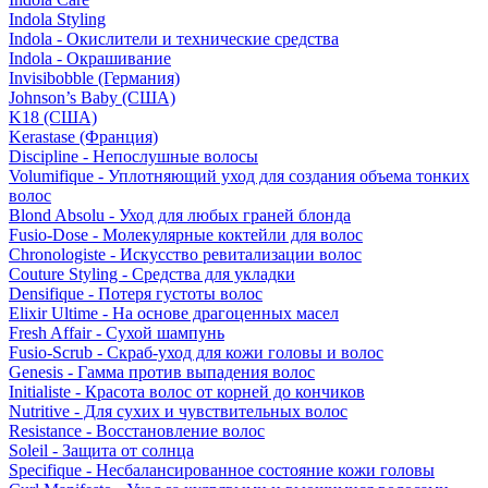
Indola Styling
Indola - Окислители и технические средства
Indola - Окрашивание
Invisibobble (Германия)
Johnson’s Baby (США)
K18 (США)
Kerastase (Франция)
Discipline - Непослушные волосы
Volumifique - Уплотняющий уход для создания объема тонких
волос
Blond Absolu - Уход для любых граней блонда
Fusio-Dose - Молекулярные коктейли для волос
Chronologiste - Искусство ревитализации волос
Couture Styling - Средства для укладки
Densifique - Потеря густоты волос
Elixir Ultime - На основе драгоценных масел
Fresh Affair - Сухой шампунь
Fusio-Scrub - Скраб-уход для кожи головы и волос
Genesis - Гамма против выпадения волос
Initialiste - Красота волос от корней до кончиков
Nutritive - Для сухих и чувствительных волос
Resistance - Восстановление волос
Soleil - Защита от солнца
Specifique - Несбалансированное состояние кожи головы