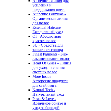
Alchemic - Линия для
усиления и
поддержания цвета
Authentic Formulas -
Органическая линия
для волос
Essential Haircare -
Eжедневный уход
OI - Абсолютная
красота волос
SU - Средства для
защиты от солнца
Finest Pigments - Био-
ламинирование волос
Heart Of Glass – Линия
для ухода и сияния
светлых волос
More Inside -
Авторские продукты
для стайлинга
Natural Tech -
Натуральный уход
Pasta & Love -
Идеальное бритье и
уход за бородой