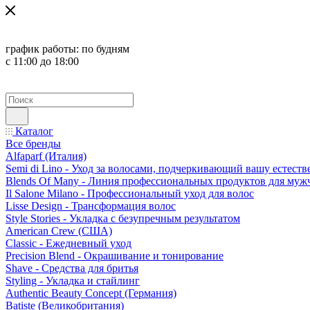
график работы:
по будням
с 11:00 до 18:00
Каталог
Все бренды
Alfaparf (Италия)
Semi di Lino - Уход за волосами, подчеркивающий вашу естест
Blends Of Many - Линия профессиональных продуктов для муж
Il Salone Milano - Профессиональный уход для волос
Lisse Design - Трансформация волос
Style Stories - Укладка с безупречным результатом
American Crew (США)
Classic - Ежедневный уход
Precision Blend - Окрашивание и тонирование
Shave - Средства для бритья
Styling - Укладка и стайлинг
Authentic Beauty Concept (Германия)
Batiste (Великобритания)