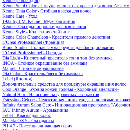
Keune (Голландия)
Keune Semi Color - Полуперманентная краска для волос без амм
Keune Tinta Color - Стойкая краска для волос
Keune Care - Уход
1922 by J.M. Keune - Мужская линия
Keune - Оксиды, порошки для осветления
Keune Style - Коллекция стайлинга
Keune Color Chameleon - Красители прямого действия
L'Oreal Professionnel (Франция)
Blond Studio - Полная гамма средств для блондирования
L'Oreal Professionnel - Оксиды
Dia Light - Кислотный краситель тон в тон без аммиака
INOA - Стойкое окрашивание без аммиака
Majirel - Стойкое окрашивание
Dia Color - Краситель-блеск без аммиака
Lebel (Япония)
Дополнительные средства для процедуры окрашивания волос
Cool Orange - Уход за кожей головы «Холодный апельсин»
Natural Hair - На основе натуральных экстрактов
Estessimo Celcert - Селективная линия ухода за волосами и кож
Infinity Aurum Salon Care - Инновационная программа "Абсолют
IAU Infinity Aurum - Аромалиния
Lebel - Краска для волос
Materia OXY - Оксиданты
PH 4.7 - Восстанавливающая серия