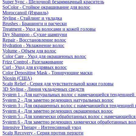
Super Sync - Щелочной безаммиачный краситель
SoColor - Стойкое окрашивание для волос
Moroccanoil (Израиль)
Styling - Стайлинг и укладка
Brushes - Брашинги и расчески
Treatment - Уход за волосами и кожей головы
Dry Shampoo - Сухие шампуни
Repair - Восстановление волос
Hydration - Увлажнение волос
Volume - Объем для волос
Color Care - Уход для окрашенных волос
Frizz Control - Разглаживание
Curl - Уход для кудрявых волос
Color Depositing Mask - Тонирующие маски
Nioxin (США)
Scalp Relief - Серия для чувствительной кожи головы
3D Styling - Линия укладочных средств
System 1 - Для натуральных волос с намечающейся тенденцией
System 2 - Для заметно редеющих натуральных волос
System 3 - Для окрашенных волос с намечающейся тенденцией
System 4 - Для заметно редеющих окрашенных волос
System 5 - Для химически обработанных волос с намечающейс
System 6 - Для заметно редеющих химически обработанных вол
Intensive Therapy - Интенсивный уход
Scalp Recovery - Серия против перхоти