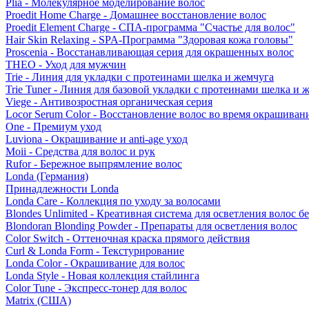
Plia - Молекулярное моделирование волос
Proedit Home Charge - Домашнее восстановление волос
Proedit Element Charge - СПА-программа "Счастье для волос"
Hair Skin Relaxing - SPA-Программа "Здоровая кожа головы"
Proscenia - Восстанавливающая серия для окрашенных волос
THEO - Уход для мужчин
Trie - Линия для укладки с протеинами шелка и жемчуга
Trie Tuner - Линия для базовой укладки с протеинами шелка и 
Viege - Антивозростная органическая серия
Locor Serum Color - Восстановление волос во время окрашиван
One - Премиум уход
Luviona - Окрашивание и anti-age уход
Moii - Средства для волос и рук
Rufor - Бережное выпрямление волос
Londa (Германия)
Принадлежности Londa
Londa Care - Коллекция по уходу за волосами
Blondes Unlimited - Креативная система для осветления волос б
Blondoran Blonding Powder - Препараты для осветления волос
Color Switch - Оттеночная краска прямого действия
Curl & Londa Form - Текстурирование
Londa Color - Окрашивание для волос
Londa Style - Новая коллекция стайлинга
Color Tune - Экспресс-тонер для волос
Matrix (США)