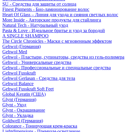
SU - Средства для защиты от солнца
Finest Pigments - Био-ламинирование волос
Heart Of Glass – Линия для ухода и сияния светлых волос
More Inside - Авторские продукты для стайлинга
Natural Tech - Натуральный уход
Pasta & Love - Идеальное бритье и уход за бородой
A SINGLE SHAMPOO
The Circle Chronicles - Маски с мгновенным эффектом
Gehwol (Германия)
Gehwol Med
Gehwol - Пластыри, супинаторы, средства из гель-полимера
Gehwol - Универсальные средства
Gehwol - Профессиональные и специальные средства
Gehwol Fusskraft
Gehwol Gerlasan - Средства для тела
Gehwol Balance
Gehwol Fusskraft Soft Feet
Global Keratin (США)
Glynt (Германия)
Glynt - Уход
Glynt - Окрашивание
Glynt - Укладка
Goldwell (Германия)
Colorance - Тонирующая крем-краска
Lightdimensions - Премиум-осветление