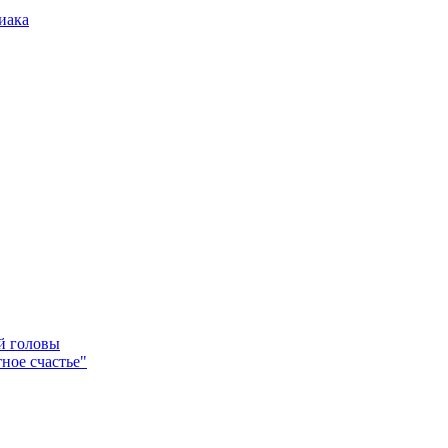
иака
ей головы
ное счастье"