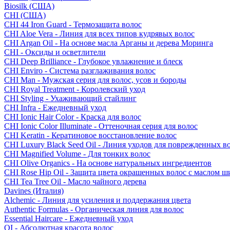
Biosilk (США)
CHI (США)
CHI 44 Iron Guard - Термозащита волос
CHI Aloe Vera - Линия для всех типов кудрявых волос
CHI Argan Oil - На основе масла Арганы и дерева Моринга
CHI - Оксиды и осветлители
CHI Deep Brilliance - Глубокое увлажнение и блеск
CHI Enviro - Система разглаживания волос
CHI Man - Мужская серия для волос, усов и бороды
CHI Royal Treatment - Королевский уход
CHI Styling - Ухаживающий стайлинг
CHI Infra - Ежедневный уход
CHI Ionic Hair Color - Краска для волос
CHI Ionic Color Illuminate - Оттеночная серия для волос
CHI Keratin - Кератиновое восстановление волос
CHI Luxury Black Seed Oil - Линия уходов для поврежденных в
CHI Magnified Volume - Для тонких волос
CHI Olive Organics - На основе натуральных ингредиентов
CHI Rose Hip Oil - Защита цвета окрашенных волос с маслом 
CHI Tea Tree Oil - Масло чайного дерева
Davines (Италия)
Alchemic - Линия для усиления и поддержания цвета
Authentic Formulas - Органическая линия для волос
Essential Haircare - Eжедневный уход
OI - Абсолютная красота волос