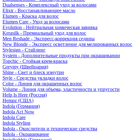
Dualsenses - Комплексный уход за волосами
Elixir - Восстанавливающее масло
Elumen - Краска для волос
Elumen Care - Уход за волосами
Evolution - Нейтральная химическая завивка
Kerasilk - Премиальный уход для волос
Men Reshade - Экспресс-коррекция седины
New Blonde - Экспресс осветление для мелированных волос
Stylesign - Стайлинг
System - Дополнительные продукты при окрашивании
Topchic - Стойкая крем-краска
Greymy (Швейцария)
Shine - Свет и блеск изнутри
Style - Средства укладки волос
Color - Линия для окрашенных волос
Volume - Линия для объема, эластичности и упругости
Help Is Here (Россия)
Hempz (США)
Indola (Германия)
Indola Act Now
Indola Care
Indola Styling
Indola - Окислители и технические средства
Indola - Окрашивание
Invisibobble (Германия)