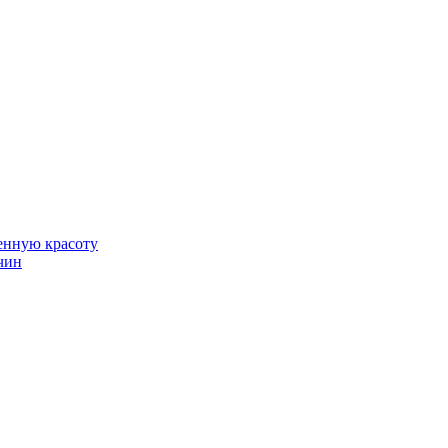
венную красоту
чин