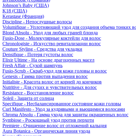
Johnson’s Baby (США)
K18 (США)
Kerastase (Франция)
Discipline - Непослушные волосы
Volumifique - Уплотняющий уход для создания объема тонких в
Blond Absolu - Уход для любых граней блонда
Fusio-Dose - Молекулярные коктейли для волос
Chronologiste - Искусство ревитализации волос
Couture Styling - Средства для укладки
Densifique - Потеря густоты волос
Elixir Ultime - На основе драгоценных масел
Fresh Affair - Сухой шампунь
Fusio-Scrub - Скраб-уход для кожи головы и волос
Genesis - Гамма против выпадения волос
Initialiste - Красота волос от корней до кончиков
Nutritive - Для сухих и чувствительных волос
Resistance - Восстановление волос
Soleil - Защита от солнца
Specifique - Несбалансированное состояние кожи головы
Curl Manifesto - Уход за кудрявыми и вьющимися волосами
Chroma Absolu - Гамма ухода для защиты окрашенных волос
Symbiose - Роскошный уход против перхоти
Premiere - Очищение волос от отложений кальция
Aura Botanica - Органическая линия ухода