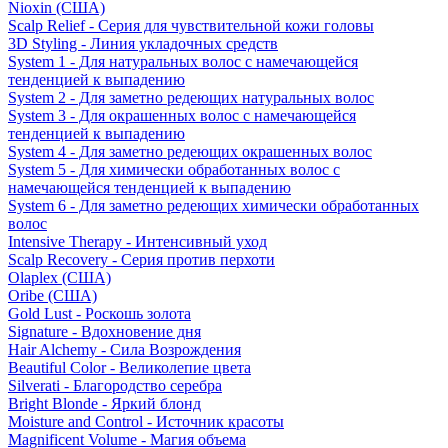
Nioxin (США)
Scalp Relief - Серия для чувствительной кожи головы
3D Styling - Линия укладочных средств
System 1 - Для натуральных волос с намечающейся
тенденцией к выпадению
System 2 - Для заметно редеющих натуральных волос
System 3 - Для окрашенных волос с намечающейся
тенденцией к выпадению
System 4 - Для заметно редеющих окрашенных волос
System 5 - Для химически обработанных волос с
намечающейся тенденцией к выпадению
System 6 - Для заметно редеющих химически обработанных
волос
Intensive Therapy - Интенсивный уход
Scalp Recovery - Серия против перхоти
Olaplex (США)
Oribe (США)
Gold Lust - Роскошь золота
Signature - Вдохновение дня
Hair Alchemy - Сила Возрождения
Beautiful Color - Великолепие цвета
Silverati - Благородство серебра
Bright Blonde - Яркий блонд
Moisture and Control - Источник красоты
Magnificent Volume - Магия объема