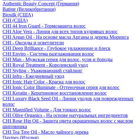
Authentic Beauty Concept (Германия)
Batiste (Великобритания)
Biosilk (США)
CHI (США)
CHI 44 Iron Guard - Термозащита волос
CHI Aloe Vera - Линия для всех типов кудрявых волос
CHI Argan Oil - На основе масла Арганы и дерева Моринга
CHI - Оксиды и осветлители
CHI Deep Brilliance - Глубокое увлажнение и блеск
CHI Enviro - Система разглаживания волос
CHI Man - Мужская серия для волос, усов и бороды
CHI Royal Treatment - Королевский уход
CHI Styling - Ухаживающий стайлинг
CHI Infra - Ежедневный уход
CHI Ionic Hair Color - Краска для волос
CHI Ionic Color Illuminate - Оттеночная серия для волос
CHI Keratin - Кератиновое восстановление волос
CHI Luxury Black Seed Oil - Линия уходов для поврежденных
волос
CHI Magnified Volume - Для тонких волос
CHI Olive Organics - На основе натуральных ингредиентов
CHI Rose Hip Oil - Защита цвета окрашенных волос с маслом
шиповника
CHI Tea Tree Oil - Масло чайного дерева
Davines (Италия)