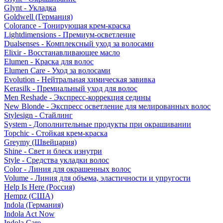
Glynt - Укладка
Goldwell (Германия)
Colorance - Тонирующая крем-краска
Lightdimensions - Премиум-осветление
Dualsenses - Комплексный уход за волосами
Elixir - Восстанавливающее масло
Elumen - Краска для волос
Elumen Care - Уход за волосами
Evolution - Нейтральная химическая завивка
Kerasilk - Премиальный уход для волос
Men Reshade - Экспресс-коррекция седины
New Blonde - Экспресс осветление для мелированных волос
Stylesign - Стайлинг
System - Дополнительные продукты при окрашивании
Topchic - Стойкая крем-краска
Greymy (Швейцария)
Shine - Свет и блеск изнутри
Style - Средства укладки волос
Color - Линия для окрашенных волос
Volume - Линия для объема, эластичности и упругости
Help Is Here (Россия)
Hempz (США)
Indola (Германия)
Indola Act Now
Indola Care