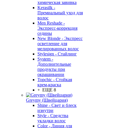
химическая завивка
Kerasilk -
Премиальный уход для
волос
Men Reshade -
Экспресс-коррекция
седины
New Blonde - Экспресс
осветление для
мелированных волос
Stylesign - Стайлинг
System -
Дополнительные
продукты при
окрашивании
Topchic - Стойкая
крем-краска
+ ЕЩЕ 8
Greymy (Швейцария)
Shine - Свет и блеск
изнутри
Style - Средства
укладки волос
Color - Линия для