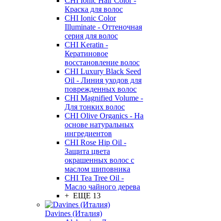
CHI Ionic Hair Color -
Краска для волос
CHI Ionic Color
Illuminate - Оттеночная
серия для волос
CHI Keratin -
Кератиновое
восстановление волос
CHI Luxury Black Seed
Oil - Линия уходов для
поврежденных волос
CHI Magnified Volume -
Для тонких волос
CHI Olive Organics - На
основе натуральных
ингредиентов
CHI Rose Hip Oil -
Защита цвета
окрашенных волос с
маслом шиповника
CHI Tea Tree Oil -
Масло чайного дерева
+ ЕЩЕ 13
Davines (Италия)