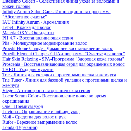
Estessimo Celcert - Селективная линия ухода за волосами и
кожей головы
Infinity Aurum Salon Care - Инновационная программа
"Абсолютное счастье"
IAU Infinity Aurum - Аромалиния
Lebel - Краска для волос
Materia OXY - Оксиданты
PH 4.7 - Восстанавливающая серия
Plia - Молекулярное моделирование волос
Proedit Home Charge - Домашнее восстановление волос
Proedit Element Charge - СПА-программа "Счастье для волос"
Hair Skin Relaxing - SPA-Программа "Здоровая кожа головы"
Proscenia - Восстанавливающая серия для окрашенных волос
THEO - Уход для мужчин
Trie - Линия для укладки с протеинами шелка и жемчуга
Trie Tuner - Линия для базовой укладки с протеинами шелка и
жемчуга
Viege - Антивозростная органическая серия
Locor Serum Color - Восстановление волос во время
окрашивания
One - Премиум уход
Luviona - Окрашивание и anti-age уход
Moii - Средства для волос и рук
Rufor - Бережное выпрямление волос
Londa (Германия)