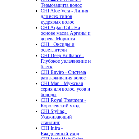
Термозащита волос
CHI Aloe Vera - Линия
для всех типов
кудрявых волос
CHI Argan Oil - На
основе масла Арганы и
дерева Моринга
CHI - Оксиды и
осветлители
CHI Deep Brilliance -
Глубокое увлажнение и
блеск
CHI Enviro - Система
разглаживания волос
CHI Man - Мужская
серия для волос, усов и
бороды
CHI Royal Treatment -
Королевский уход
CHI Styling -
Ухаживающий
стайлинг
CHI Infra -
Ежедневный уход