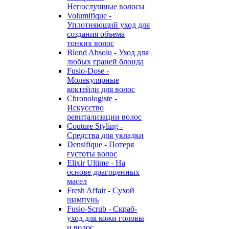
Непослушные волосы
Volumifique -
Уплотняющий уход для
создания объема
тонких волос
Blond Absolu - Уход для
любых граней блонда
Fusio-Dose -
Молекулярные
коктейли для волос
Chronologiste -
Искусство
ревитализации волос
Couture Styling -
Средства для укладки
Densifique - Потеря
густоты волос
Elixir Ultime - На
основе драгоценных
масел
Fresh Affair - Сухой
шампунь
Fusio-Scrub - Скраб-
уход для кожи головы
и волос