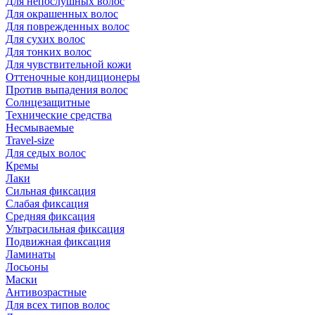
Для непослушных волос
Для окрашенных волос
Для поврежденных волос
Для сухих волос
Для тонких волос
Для чувствительной кожи
Оттеночные кондиционеры
Против выпадения волос
Солнцезащитные
Технические средства
Несмываемые
Travel-size
Для седых волос
Кремы
Лаки
Сильная фиксация
Слабая фиксация
Средняя фиксация
Ультрасильная фиксация
Подвижная фиксация
Ламинаты
Лосьоны
Маски
Антивозрастные
Для всех типов волос