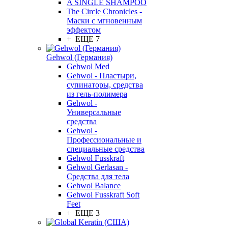
A SINGLE SHAMPOO
The Circle Chronicles -
Маски с мгновенным
эффектом
+ ЕЩЕ 7
Gehwol (Германия)
Gehwol Med
Gehwol - Пластыри,
супинаторы, средства
из гель-полимера
Gehwol -
Универсальные
средства
Gehwol -
Профессиональные и
специальные средства
Gehwol Fusskraft
Gehwol Gerlasan -
Средства для тела
Gehwol Balance
Gehwol Fusskraft Soft
Feet
+ ЕЩЕ 3