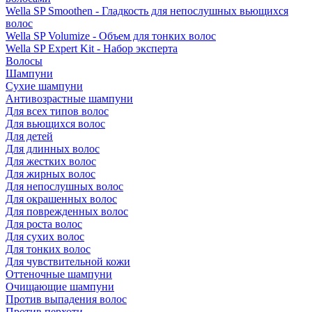
Wella SP Smoothen - Гладкость для непослушных вьющихся
волос
Wella SP Volumize - Объем для тонких волос
Wella SP Expert Kit - Набор эксперта
Волосы
Шампуни
Сухие шампуни
Антивозрастные шампуни
Для всех типов волос
Для вьющихся волос
Для детей
Для длинных волос
Для жестких волос
Для жирных волос
Для непослушных волос
Для окрашенных волос
Для поврежденных волос
Для роста волос
Для сухих волос
Для тонких волос
Для чувствительной кожи
Оттеночные шампуни
Очищающие шампуни
Против выпадения волос
Против перхоти