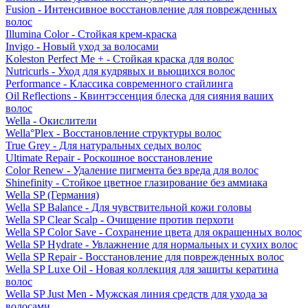
Fusion - Интенсивное восстановление для поврежденных
волос
Illumina Color - Стойкая крем-краска
Invigo - Новый уход за волосами
Koleston Perfect Me + - Стойкая краска для волос
Nutricurls - Уход для кудрявых и вьющихся волос
Performance - Классика современного стайлинга
Oil Reflections - Квинтэссенция блеска для сияния ваших
волос
Wella - Окислители
Wella°Plex - Восстановление структуры волос
True Grey - Для натуральных седых волос
Ultimate Repair - Роскошное восстановление
Color Renew - Удаление пигмента без вреда для волос
Shinefinity - Стойкое цветное глазирование без аммиака
Wella SP (Германия)
Wella SP Balance - Для чувствительной кожи головы
Wella SP Clear Scalp - Очищение против перхоти
Wella SP Color Save - Сохранение цвета для окрашенных волос
Wella SP Hydrate - Увлажнение для нормальных и сухих волос
Wella SP Repair - Восстановление для поврежденных волос
Wella SP Luxe Oil - Новая коллекция для защиты кератина
волос
Wella SP Just Men - Мужская линия средств для ухода за
волосами