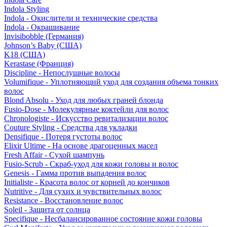
Indola Styling
Indola - Окислители и технические средства
Indola - Окрашивание
Invisibobble (Германия)
Johnson’s Baby (США)
K18 (США)
Kerastase (Франция)
Discipline - Непослушные волосы
Volumifique - Уплотняющий уход для создания объема тонких
волос
Blond Absolu - Уход для любых граней блонда
Fusio-Dose - Молекулярные коктейли для волос
Chronologiste - Искусство ревитализации волос
Couture Styling - Средства для укладки
Densifique - Потеря густоты волос
Elixir Ultime - На основе драгоценных масел
Fresh Affair - Сухой шампунь
Fusio-Scrub - Скраб-уход для кожи головы и волос
Genesis - Гамма против выпадения волос
Initialiste - Красота волос от корней до кончиков
Nutritive - Для сухих и чувствительных волос
Resistance - Восстановление волос
Soleil - Защита от солнца
Specifique - Несбалансированное состояние кожи головы