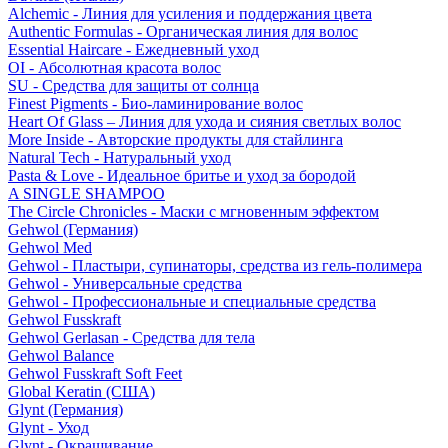
Alchemic - Линия для усиления и поддержания цвета
Authentic Formulas - Органическая линия для волос
Essential Haircare - Eжедневный уход
OI - Абсолютная красота волос
SU - Средства для защиты от солнца
Finest Pigments - Био-ламинирование волос
Heart Of Glass – Линия для ухода и сияния светлых волос
More Inside - Авторские продукты для стайлинга
Natural Tech - Натуральный уход
Pasta & Love - Идеальное бритье и уход за бородой
A SINGLE SHAMPOO
The Circle Chronicles - Маски с мгновенным эффектом
Gehwol (Германия)
Gehwol Med
Gehwol - Пластыри, супинаторы, средства из гель-полимера
Gehwol - Универсальные средства
Gehwol - Профессиональные и специальные средства
Gehwol Fusskraft
Gehwol Gerlasan - Средства для тела
Gehwol Balance
Gehwol Fusskraft Soft Feet
Global Keratin (США)
Glynt (Германия)
Glynt - Уход
Glynt - Окрашивание