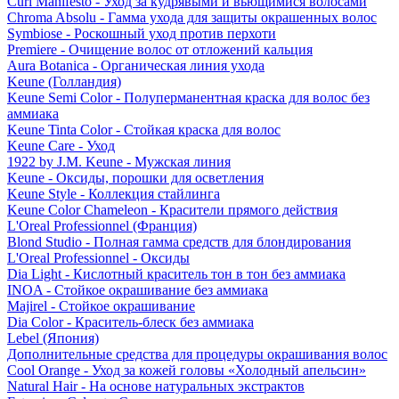
Curl Manifesto - Уход за кудрявыми и вьющимися волосами
Chroma Absolu - Гамма ухода для защиты окрашенных волос
Symbiose - Роскошный уход против перхоти
Premiere - Очищение волос от отложений кальция
Aura Botanica - Органическая линия ухода
Keune (Голландия)
Keune Semi Color - Полуперманентная краска для волос без
аммиака
Keune Tinta Color - Стойкая краска для волос
Keune Care - Уход
1922 by J.M. Keune - Мужская линия
Keune - Оксиды, порошки для осветления
Keune Style - Коллекция стайлинга
Keune Color Chameleon - Красители прямого действия
L'Oreal Professionnel (Франция)
Blond Studio - Полная гамма средств для блондирования
L'Oreal Professionnel - Оксиды
Dia Light - Кислотный краситель тон в тон без аммиака
INOA - Стойкое окрашивание без аммиака
Majirel - Стойкое окрашивание
Dia Color - Краситель-блеск без аммиака
Lebel (Япония)
Дополнительные средства для процедуры окрашивания волос
Cool Orange - Уход за кожей головы «Холодный апельсин»
Natural Hair - На основе натуральных экстрактов