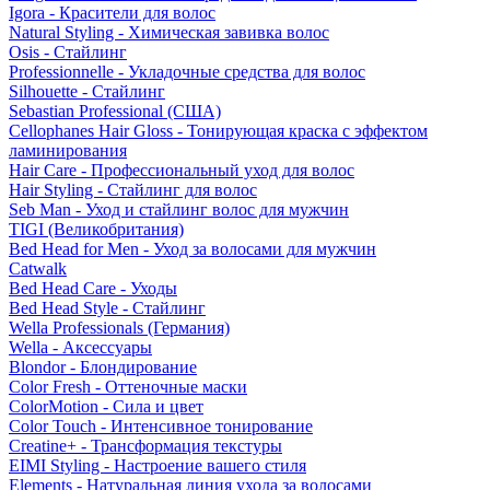
Igora - Красители для волос
Natural Styling - Химическая завивка волос
Osis - Стайлинг
Professionnelle - Укладочные средства для волос
Silhouette - Стайлинг
Sebastian Professional (США)
Cellophanes Hair Gloss - Тонирующая краска с эффектом
ламинирования
Hair Care - Профессиональный уход для волос
Hair Styling - Стайлинг для волос
Seb Man - Уход и стайлинг волос для мужчин
TIGI (Великобритания)
Bed Head for Men - Уход за волосами для мужчин
Catwalk
Bed Head Care - Уходы
Bed Head Style - Стайлинг
Wella Professionals (Германия)
Wella - Аксессуары
Blondor - Блондирование
Color Fresh - Оттеночные маски
ColorMotion - Сила и цвет
Color Touch - Интенсивное тонирование
Creatine+ - Трансформация текстуры
EIMI Styling - Настроение вашего стиля
Elements - Натуральная линия ухода за волосами