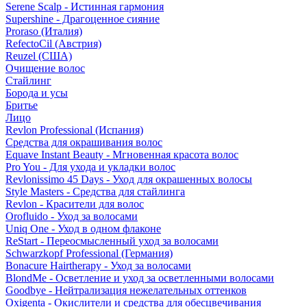
Serene Scalp - Истинная гармония
Supershine - Драгоценное сияние
Proraso (Италия)
RefectoCil (Австрия)
Reuzel (США)
Очищение волос
Стайлинг
Борода и усы
Бритье
Лицо
Revlon Professional (Испания)
Средства для окрашивания волос
Equave Instant Beauty - Мгновенная красота волос
Pro You - Для ухода и укладки волос
Revlonissimo 45 Days - Уход для окрашенных волосы
Style Masters - Средства для стайлинга
Revlon - Красители для волос
Orofluido - Уход за волосами
Uniq One - Уход в одном флаконе
ReStart - Переосмысленный уход за волосами
Schwarzkopf Professional (Германия)
Bonacure Hairtherapy - Уход за волосами
BlondMe - Осветление и уход за осветленными волосами
Goodbye - Нейтрализация нежелательных оттенков
Oxigenta - Окислители и средства для обесцвечивания