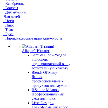
Все бренды
Волосы
Для мужчин
Для детей
Ноги
Лицо
Тело
Руки
Парикмахерские принадлежности
Alfaparf (Италия)
Semi di Lino - Уход за
волосами,
подчеркивающий вашу
естественную красоту
Blends Of Many -
Линия
профессиональных
продуктов для мужчин
Il Salone Milano -
Профессиональный
уход для волос
Lisse Design -
Трансформация волос