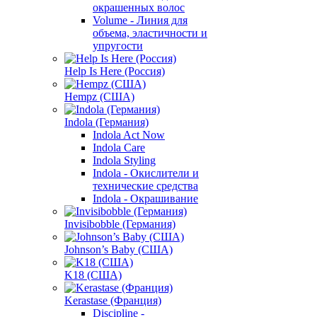
окрашенных волос
Volume - Линия для
объема, эластичности и
упругости
Help Is Here (Россия)
Hempz (США)
Indola (Германия)
Indola Act Now
Indola Care
Indola Styling
Indola - Окислители и
технические средства
Indola - Окрашивание
Invisibobble (Германия)
Johnson’s Baby (США)
K18 (США)
Kerastase (Франция)
Discipline -