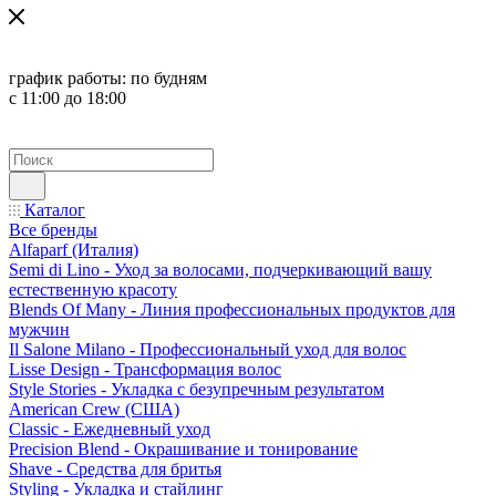
график работы:
по будням
с 11:00 до 18:00
Каталог
Все бренды
Alfaparf (Италия)
Semi di Lino - Уход за волосами, подчеркивающий вашу
естественную красоту
Blends Of Many - Линия профессиональных продуктов для
мужчин
Il Salone Milano - Профессиональный уход для волос
Lisse Design - Трансформация волос
Style Stories - Укладка с безупречным результатом
American Crew (США)
Classic - Ежедневный уход
Precision Blend - Окрашивание и тонирование
Shave - Средства для бритья
Styling - Укладка и стайлинг