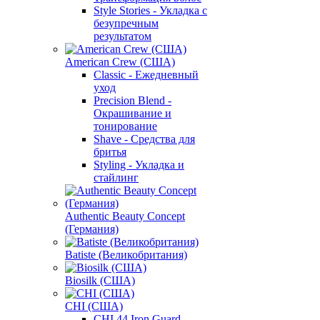
Style Stories - Укладка с
безупречным
результатом
American Crew (США)
Classic - Ежедневный
уход
Precision Blend -
Окрашивание и
тонирование
Shave - Средства для
бритья
Styling - Укладка и
стайлинг
Authentic Beauty Concept
(Германия)
Batiste (Великобритания)
Biosilk (США)
CHI (США)
CHI 44 Iron Guard -