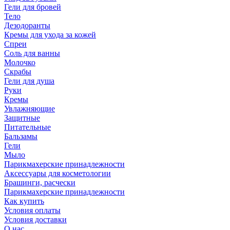
Гели для бровей
Тело
Дезодоранты
Кремы для ухода за кожей
Спреи
Соль для ванны
Молочко
Скрабы
Гели для душа
Руки
Кремы
Увлажняющие
Защитные
Питательные
Бальзамы
Гели
Мыло
Парикмахерские принадлежности
Аксессуары для косметологии
Брашинги, расчески
Парикмахерские принадлежности
Как купить
Условия оплаты
Условия доставки
О нас