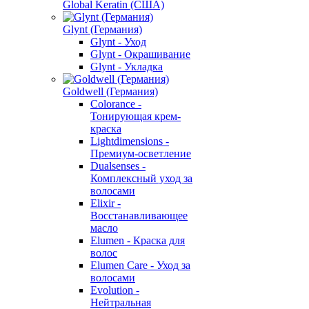
Global Keratin (США)
Glynt (Германия)
Glynt - Уход
Glynt - Окрашивание
Glynt - Укладка
Goldwell (Германия)
Colorance -
Тонирующая крем-
краска
Lightdimensions -
Премиум-осветление
Dualsenses -
Комплексный уход за
волосами
Elixir -
Восстанавливающее
масло
Elumen - Краска для
волос
Elumen Care - Уход за
волосами
Evolution -
Нейтральная