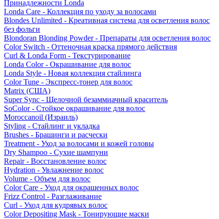
Принадлежности Londa
Londa Care - Коллекция по уходу за волосами
Blondes Unlimited - Креативная система для осветления волос
без фольги
Blondoran Blonding Powder - Препараты для осветления волос
Color Switch - Оттеночная краска прямого действия
Curl & Londa Form - Текстурирование
Londa Color - Окрашивание для волос
Londa Style - Новая коллекция стайлинга
Color Tune - Экспресс-тонер для волос
Matrix (США)
Super Sync - Щелочной безаммиачный краситель
SoColor - Стойкое окрашивание для волос
Moroccanoil (Израиль)
Styling - Стайлинг и укладка
Brushes - Брашинги и расчески
Treatment - Уход за волосами и кожей головы
Dry Shampoo - Сухие шампуни
Repair - Восстановление волос
Hydration - Увлажнение волос
Volume - Объем для волос
Color Care - Уход для окрашенных волос
Frizz Control - Разглаживание
Curl - Уход для кудрявых волос
Color Depositing Mask - Тонирующие маски