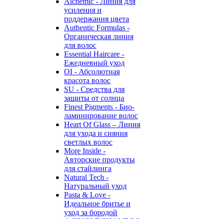
Alchemic - Линия для
усиления и
поддержания цвета
Authentic Formulas -
Органическая линия
для волос
Essential Haircare -
Eжедневный уход
OI - Абсолютная
красота волос
SU - Средства для
защиты от солнца
Finest Pigments - Био-
ламинирование волос
Heart Of Glass – Линия
для ухода и сияния
светлых волос
More Inside -
Авторские продукты
для стайлинга
Natural Tech -
Натуральный уход
Pasta & Love -
Идеальное бритье и
уход за бородой