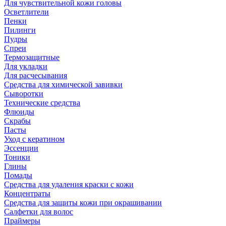
Для чувствительной кожи головы
Осветлители
Пенки
Пилинги
Пудры
Спреи
Термозащитные
Для укладки
Для расчесывания
Средства для химической завивки
Сыворотки
Технические средства
Флюиды
Скрабы
Пасты
Уход с кератином
Эссенции
Тоники
Глины
Помады
Средства для удаления краски с кожи
Концентраты
Средства для защиты кожи при окрашивании
Салфетки для волос
Праймеры