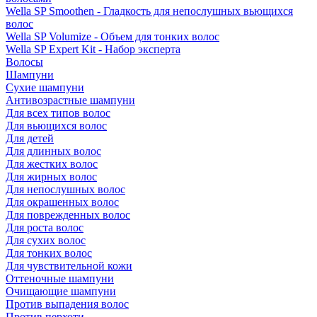
Wella SP Smoothen - Гладкость для непослушных вьющихся
волос
Wella SP Volumize - Объем для тонких волос
Wella SP Expert Kit - Набор эксперта
Волосы
Шампуни
Сухие шампуни
Антивозрастные шампуни
Для всех типов волос
Для вьющихся волос
Для детей
Для длинных волос
Для жестких волос
Для жирных волос
Для непослушных волос
Для окрашенных волос
Для поврежденных волос
Для роста волос
Для сухих волос
Для тонких волос
Для чувствительной кожи
Оттеночные шампуни
Очищающие шампуни
Против выпадения волос
Против перхоти