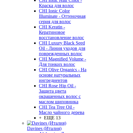
CHI Ionic Hair Color -
Краска для волос
CHI Ionic Color
Illuminate - Оттеночная
серия для волос
CHI Keratin -
Кератиновое
восстановление волос
CHI Luxury Black Seed
Oil - Линия уходов для
поврежденных волос
CHI Magnified Volume -
Для тонких волос
CHI Olive Organics - На
основе натуральных
ингредиентов
CHI Rose Hip Oil -
Защита цвета
окрашенных волос с
маслом шиповника
CHI Tea Tree Oil -
Масло чайного дерева
+ ЕЩЕ 13
Davines (Италия)