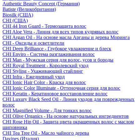
Authentic Beauty Concept (Германия)
Batiste (Великобритания)
Biosilk (США)
CHI (США)
CHI 44 Iron Guard - Термозащита волос
CHI Aloe Vera - Линия для всех типов кудрявых волос
CHI Argan Oil - На основе масла Арганы и дерева Моринга
CHI - Оксиды и осветлители
CHI Deep Brilliance - Глубокое увлажнение и блеск
CHI Enviro - Система разглаживания волос
CHI Man - Мужская серия для волос, усов и бороды
CHI Royal Treatment - Королевский уход
CHI Styling - Ухаживающий стайлинг
CHI Infra - Ежедневный уход
CHI Ionic Hair Color - Краска для волос
CHI Ionic Color Illuminate - Оттеночная серия для волос
CHI Keratin - Кератиновое восстановление волос
CHI Luxury Black Seed Oil - Линия уходов для поврежденных
волос
CHI Magnified Volume - Для тонких волос
CHI Olive Organics - На основе натуральных ингредиентов
CHI Rose Hip Oil - Защита цвета окрашенных волос с маслом
шиповника
CHI Tea Tree Oil - Масло чайного дерева
Davines (Италия)