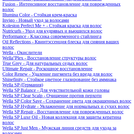
Fusion - Интенсивное восстановление для поврежденных
волос
Illumina Color - Стойкая крем-краска
Invigo - Новый уход за волосами
Koleston Perfect Me + - Стойкая краска для волос
Nutricurls - Уход для кудрявых и вьющихся волос
Performance - Классика современного стайлинга
Oil Reflections - Квинтэссенция блеска для сияния ваших
волос
Wella - Окислители
Wella°Plex - Восстановление структуры волос
True Grey - Для натуральных седых волос
Ultimate Repair - Роскошное восстановление
Color Renew - Удаление пигмента без вреда для волос
Shinefinity - Стойкое цветное глазирование без аммиака
Wella SP (Германия)
Wella SP Balance - Для чувствительной кожи головы
Wella SP Clear Scalp - Очищение против перхоти
Wella SP Color Save - Сохранение цвета для окрашенных волос
Wella SP Hydrate - Увлажнение для нормальных и сухих волос
Wella SP Repair - Восстановление для поврежденных волос
Wella SP Luxe Oil - Новая коллекция для защиты кератина
волос
Wella SP Just Men - Мужская линия средств для ухода за
волосами