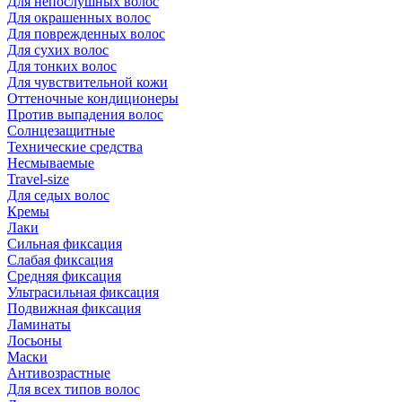
Для непослушных волос
Для окрашенных волос
Для поврежденных волос
Для сухих волос
Для тонких волос
Для чувствительной кожи
Оттеночные кондиционеры
Против выпадения волос
Солнцезащитные
Технические средства
Несмываемые
Travel-size
Для седых волос
Кремы
Лаки
Сильная фиксация
Слабая фиксация
Средняя фиксация
Ультрасильная фиксация
Подвижная фиксация
Ламинаты
Лосьоны
Маски
Антивозрастные
Для всех типов волос