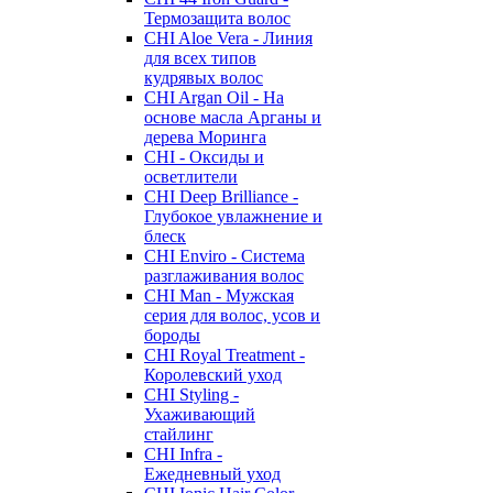
Термозащита волос
CHI Aloe Vera - Линия
для всех типов
кудрявых волос
CHI Argan Oil - На
основе масла Арганы и
дерева Моринга
CHI - Оксиды и
осветлители
CHI Deep Brilliance -
Глубокое увлажнение и
блеск
CHI Enviro - Система
разглаживания волос
CHI Man - Мужская
серия для волос, усов и
бороды
CHI Royal Treatment -
Королевский уход
CHI Styling -
Ухаживающий
стайлинг
CHI Infra -
Ежедневный уход