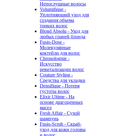
Непослушные волосы
Volumifique -
Уплотняющий уход для
создания объема
тонких волос
Blond Absolu - Уход для
любых граней блонда
Fusio-Dose -
Молекулярные
коктейли для волос
Chronologiste -
Искусство
ревитализации волос
Couture Styling -
Средства для укладки
Densifique - Потеря
густоты волос
Elixir Ultime - На
основе драгоценных
масел
Fresh Affair - Сухой
шампунь
Fusio-Scrub - Скраб-
уход для кожи головы
и волос