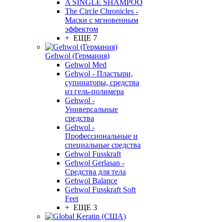
A SINGLE SHAMPOO
The Circle Chronicles -
Маски с мгновенным
эффектом
+ ЕЩЕ 7
Gehwol (Германия)
Gehwol Med
Gehwol - Пластыри,
супинаторы, средства
из гель-полимера
Gehwol -
Универсальные
средства
Gehwol -
Профессиональные и
специальные средства
Gehwol Fusskraft
Gehwol Gerlasan -
Средства для тела
Gehwol Balance
Gehwol Fusskraft Soft
Feet
+ ЕЩЕ 3