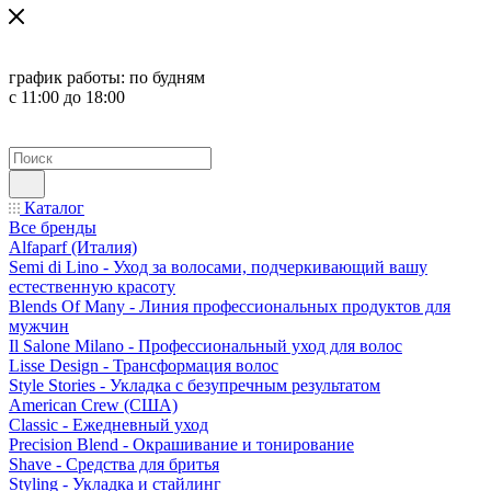
график работы:
по будням
с 11:00 до 18:00
Каталог
Все бренды
Alfaparf (Италия)
Semi di Lino - Уход за волосами, подчеркивающий вашу
естественную красоту
Blends Of Many - Линия профессиональных продуктов для
мужчин
Il Salone Milano - Профессиональный уход для волос
Lisse Design - Трансформация волос
Style Stories - Укладка с безупречным результатом
American Crew (США)
Classic - Ежедневный уход
Precision Blend - Окрашивание и тонирование
Shave - Средства для бритья
Styling - Укладка и стайлинг