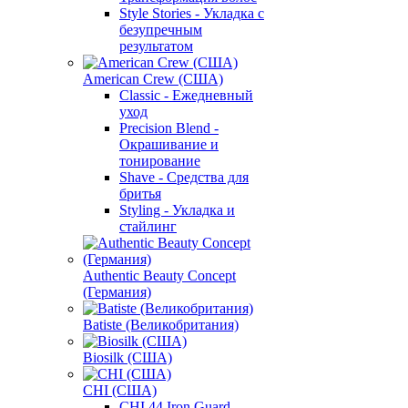
Style Stories - Укладка с
безупречным
результатом
American Crew (США)
Classic - Ежедневный
уход
Precision Blend -
Окрашивание и
тонирование
Shave - Средства для
бритья
Styling - Укладка и
стайлинг
Authentic Beauty Concept
(Германия)
Batiste (Великобритания)
Biosilk (США)
CHI (США)
CHI 44 Iron Guard -