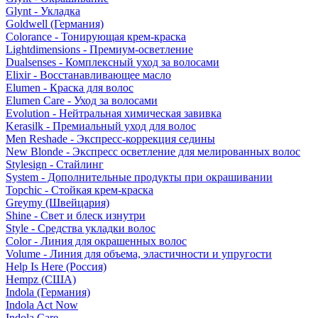
Glynt - Укладка
Goldwell (Германия)
Colorance - Тонирующая крем-краска
Lightdimensions - Премиум-осветление
Dualsenses - Комплексный уход за волосами
Elixir - Восстанавливающее масло
Elumen - Краска для волос
Elumen Care - Уход за волосами
Evolution - Нейтральная химическая завивка
Kerasilk - Премиальный уход для волос
Men Reshade - Экспресс-коррекция седины
New Blonde - Экспресс осветление для мелированных волос
Stylesign - Стайлинг
System - Дополнительные продукты при окрашивании
Topchic - Стойкая крем-краска
Greymy (Швейцария)
Shine - Свет и блеск изнутри
Style - Средства укладки волос
Color - Линия для окрашенных волос
Volume - Линия для объема, эластичности и упругости
Help Is Here (Россия)
Hempz (США)
Indola (Германия)
Indola Act Now
Indola Care