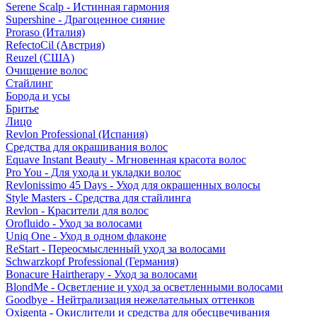
Serene Scalp - Истинная гармония
Supershine - Драгоценное сияние
Proraso (Италия)
RefectoCil (Австрия)
Reuzel (США)
Очищение волос
Стайлинг
Борода и усы
Бритье
Лицо
Revlon Professional (Испания)
Средства для окрашивания волос
Equave Instant Beauty - Мгновенная красота волос
Pro You - Для ухода и укладки волос
Revlonissimo 45 Days - Уход для окрашенных волосы
Style Masters - Средства для стайлинга
Revlon - Красители для волос
Orofluido - Уход за волосами
Uniq One - Уход в одном флаконе
ReStart - Переосмысленный уход за волосами
Schwarzkopf Professional (Германия)
Bonacure Hairtherapy - Уход за волосами
BlondMe - Осветление и уход за осветленными волосами
Goodbye - Нейтрализация нежелательных оттенков
Oxigenta - Окислители и средства для обесцвечивания