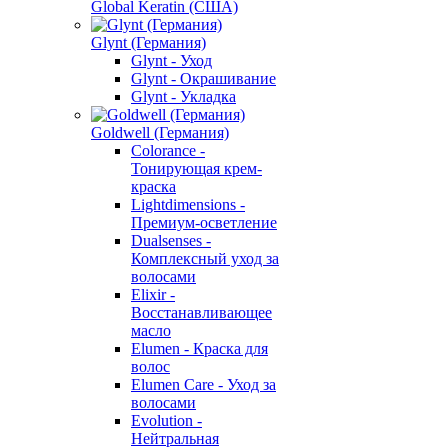
Global Keratin (США)
Glynt (Германия)
Glynt - Уход
Glynt - Окрашивание
Glynt - Укладка
Goldwell (Германия)
Colorance -
Тонирующая крем-
краска
Lightdimensions -
Премиум-осветление
Dualsenses -
Комплексный уход за
волосами
Elixir -
Восстанавливающее
масло
Elumen - Краска для
волос
Elumen Care - Уход за
волосами
Evolution -
Нейтральная