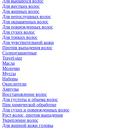
Для вьющихся волос
Для жестких волос
Для жирных волос
Для непослушных волос
Для окрашенных волос
Для поврежденных волос
Для сухих волос
Для тонких волос
Для чувствительной кожи
Против выпадения волос
Солнцезащитные
Travel-size
Масла
Молочко
Муссы
Наборы
Окислители
Ампулы
Восстановление волос
Для густоты и объема волос
При химической обработке
Для сухих и поврежденных волос
Рост волос, против выпадения
Укрепление волос
Для жирной кожи головы