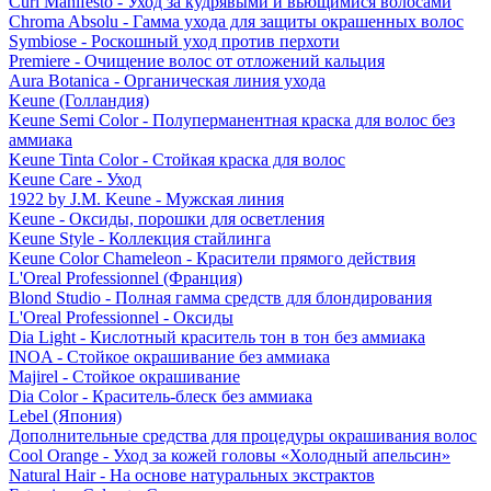
Curl Manifesto - Уход за кудрявыми и вьющимися волосами
Chroma Absolu - Гамма ухода для защиты окрашенных волос
Symbiose - Роскошный уход против перхоти
Premiere - Очищение волос от отложений кальция
Aura Botanica - Органическая линия ухода
Keune (Голландия)
Keune Semi Color - Полуперманентная краска для волос без
аммиака
Keune Tinta Color - Стойкая краска для волос
Keune Care - Уход
1922 by J.M. Keune - Мужская линия
Keune - Оксиды, порошки для осветления
Keune Style - Коллекция стайлинга
Keune Color Chameleon - Красители прямого действия
L'Oreal Professionnel (Франция)
Blond Studio - Полная гамма средств для блондирования
L'Oreal Professionnel - Оксиды
Dia Light - Кислотный краситель тон в тон без аммиака
INOA - Стойкое окрашивание без аммиака
Majirel - Стойкое окрашивание
Dia Color - Краситель-блеск без аммиака
Lebel (Япония)
Дополнительные средства для процедуры окрашивания волос
Cool Orange - Уход за кожей головы «Холодный апельсин»
Natural Hair - На основе натуральных экстрактов