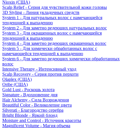
Nioxin (США)
Scalp Relief - Серия для чувствительной кожи головы
3D Styling - Линия укладочных средств
System 1 - Для натуральных волос с намечающейся
тенденцией к выпадению
System 2 - Для заметно редеющих натуральных волос
System 3 - Для окрашенных волос с намечающейся
тенденцией к выпадению
System 4 - Для заметно редеющих окрашенных волос
System 5 - Для химически обработанных волос с
намечающейся тенденцией к выпадению
System 6 - Для заметно редеющих химически обработанных
волос
Intensive Therapy - Интенсивный уход
Scalp Recovery - Серия против перхоти
Olaplex (США)
Oribe (США)
Gold Lust - Роскошь золота
Signature - Вдохновение дня
Hair Alchemy - Сила Возрождения
Beautiful Color - Великолепие цвета
Silverati - Благородство серебра
Bright Blonde - Яркий блонд
Moisture and Control - Источник красоты
Magnificent Volume - Магия объема