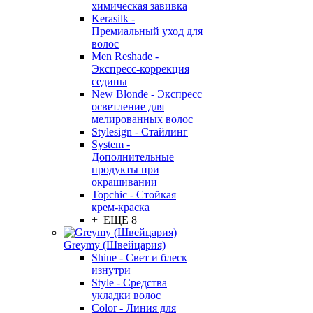
химическая завивка
Kerasilk -
Премиальный уход для
волос
Men Reshade -
Экспресс-коррекция
седины
New Blonde - Экспресс
осветление для
мелированных волос
Stylesign - Стайлинг
System -
Дополнительные
продукты при
окрашивании
Topchic - Стойкая
крем-краска
+ ЕЩЕ 8
Greymy (Швейцария)
Shine - Свет и блеск
изнутри
Style - Средства
укладки волос
Color - Линия для