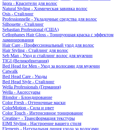
Igora - Красители для волос
Natural Styling - Химическая завивка волос
Osis - Стайлинг
Professionnelle - Укладочные средства для волос
Silhouette - Стайлинг
Sebastian Professional (США)
Cellophanes Hair Gloss - Тонирующая краска с эффектом
ламинирования
Hair Care - Профессиональный уход для волос
Hair Styling - Стайлинг для волос
Seb Man - Уход и стайлинг волос для мужчин
TIGI (Великобритания)
Bed Head for Men - Уход за волосами для мужчин
Catwalk
Bed Head Care - Уходы
Bed Head Style - Стайлинг
Wella Professionals (Германия)
Wella - Аксессуары
Blondor - Блондирование
Color Fresh - Оттеночные маски
ColorMotion - Сила и цвет
Color Touch - Интенсивное тонирование
Creatine+ - Трансформация текстуры
EIMI Styling - Настроение вашего стиля
Elements - Натуральная линия ухода за волосами