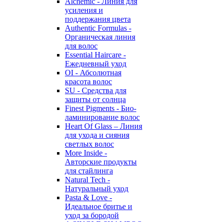
Alchemic - Линия для
усиления и
поддержания цвета
Authentic Formulas -
Органическая линия
для волос
Essential Haircare -
Eжедневный уход
OI - Абсолютная
красота волос
SU - Средства для
защиты от солнца
Finest Pigments - Био-
ламинирование волос
Heart Of Glass – Линия
для ухода и сияния
светлых волос
More Inside -
Авторские продукты
для стайлинга
Natural Tech -
Натуральный уход
Pasta & Love -
Идеальное бритье и
уход за бородой