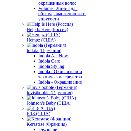
окрашенных волос
Volume - Линия для
объема, эластичности и
упругости
Help Is Here (Россия)
Hempz (США)
Indola (Германия)
Indola Act Now
Indola Care
Indola Styling
Indola - Окислители и
технические средства
Indola - Окрашивание
Invisibobble (Германия)
Johnson’s Baby (США)
K18 (США)
Kerastase (Франция)
Discipline -