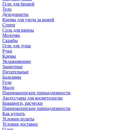
Гели для бровей
Тело
Дезодоранты
Кремы для ухода за кожей
Спреи
Соль для ванны
Молочко
Скрабы
Гели для душа
Руки
Кремы
Увлажняющие
Защитные
Питательные
Бальзамы
Гели
Мыло
Парикмахерские принадлежности
Аксессуары для косметологии
Брашинги, расчески
Парикмахерские принадлежности
Как купить
Условия оплаты
Условия доставки
О нас