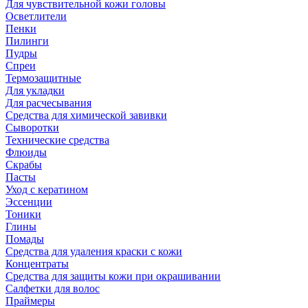
Для чувствительной кожи головы
Осветлители
Пенки
Пилинги
Пудры
Спреи
Термозащитные
Для укладки
Для расчесывания
Средства для химической завивки
Сыворотки
Технические средства
Флюиды
Скрабы
Пасты
Уход с кератином
Эссенции
Тоники
Глины
Помады
Средства для удаления краски с кожи
Концентраты
Средства для защиты кожи при окрашивании
Салфетки для волос
Праймеры