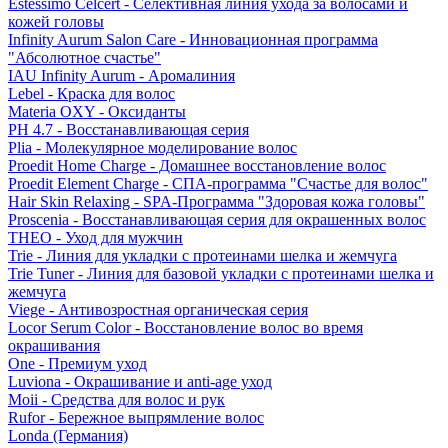
Estessimo Celcert - Селективная линия ухода за волосами и
кожей головы
Infinity Aurum Salon Care - Инновационная программа
"Абсолютное счастье"
IAU Infinity Aurum - Аромалиния
Lebel - Краска для волос
Materia OXY - Оксиданты
PH 4.7 - Восстанавливающая серия
Plia - Молекулярное моделирование волос
Proedit Home Charge - Домашнее восстановление волос
Proedit Element Charge - СПА-программа "Счастье для волос"
Hair Skin Relaxing - SPA-Программа "Здоровая кожа головы"
Proscenia - Восстанавливающая серия для окрашенных волос
THEO - Уход для мужчин
Trie - Линия для укладки с протеинами шелка и жемчуга
Trie Tuner - Линия для базовой укладки с протеинами шелка и
жемчуга
Viege - Антивозростная органическая серия
Locor Serum Color - Восстановление волос во время
окрашивания
One - Премиум уход
Luviona - Окрашивание и anti-age уход
Moii - Средства для волос и рук
Rufor - Бережное выпрямление волос
Londa (Германия)