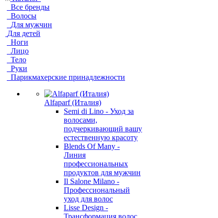
Все бренды
Волосы
Для мужчин
Для детей
Ноги
Лицо
Тело
Руки
Парикмахерские принадлежности
Alfaparf (Италия)
Semi di Lino - Уход за
волосами,
подчеркивающий вашу
естественную красоту
Blends Of Many -
Линия
профессиональных
продуктов для мужчин
Il Salone Milano -
Профессиональный
уход для волос
Lisse Design -
Трансформация волос