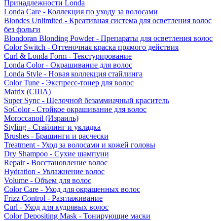
Принадлежности Londa
Londa Care - Коллекция по уходу за волосами
Blondes Unlimited - Креативная система для осветления волос
без фольги
Blondoran Blonding Powder - Препараты для осветления волос
Color Switch - Оттеночная краска прямого действия
Curl & Londa Form - Текстурирование
Londa Color - Окрашивание для волос
Londa Style - Новая коллекция стайлинга
Color Tune - Экспресс-тонер для волос
Matrix (США)
Super Sync - Щелочной безаммиачный краситель
SoColor - Стойкое окрашивание для волос
Moroccanoil (Израиль)
Styling - Стайлинг и укладка
Brushes - Брашинги и расчески
Treatment - Уход за волосами и кожей головы
Dry Shampoo - Сухие шампуни
Repair - Восстановление волос
Hydration - Увлажнение волос
Volume - Объем для волос
Color Care - Уход для окрашенных волос
Frizz Control - Разглаживание
Curl - Уход для кудрявых волос
Color Depositing Mask - Тонирующие маски