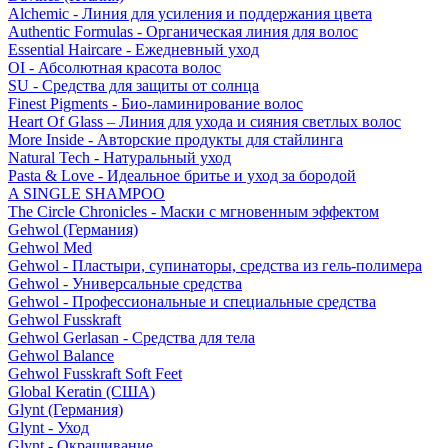
Alchemic - Линия для усиления и поддержания цвета
Authentic Formulas - Органическая линия для волос
Essential Haircare - Eжедневный уход
OI - Абсолютная красота волос
SU - Средства для защиты от солнца
Finest Pigments - Био-ламинирование волос
Heart Of Glass – Линия для ухода и сияния светлых волос
More Inside - Авторские продукты для стайлинга
Natural Tech - Натуральный уход
Pasta & Love - Идеальное бритье и уход за бородой
A SINGLE SHAMPOO
The Circle Chronicles - Маски с мгновенным эффектом
Gehwol (Германия)
Gehwol Med
Gehwol - Пластыри, супинаторы, средства из гель-полимера
Gehwol - Универсальные средства
Gehwol - Профессиональные и специальные средства
Gehwol Fusskraft
Gehwol Gerlasan - Средства для тела
Gehwol Balance
Gehwol Fusskraft Soft Feet
Global Keratin (США)
Glynt (Германия)
Glynt - Уход
Glynt - Окрашивание