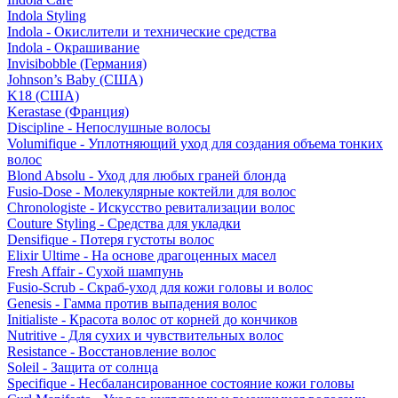
Indola Styling
Indola - Окислители и технические средства
Indola - Окрашивание
Invisibobble (Германия)
Johnson’s Baby (США)
K18 (США)
Kerastase (Франция)
Discipline - Непослушные волосы
Volumifique - Уплотняющий уход для создания объема тонких
волос
Blond Absolu - Уход для любых граней блонда
Fusio-Dose - Молекулярные коктейли для волос
Chronologiste - Искусство ревитализации волос
Couture Styling - Средства для укладки
Densifique - Потеря густоты волос
Elixir Ultime - На основе драгоценных масел
Fresh Affair - Сухой шампунь
Fusio-Scrub - Скраб-уход для кожи головы и волос
Genesis - Гамма против выпадения волос
Initialiste - Красота волос от корней до кончиков
Nutritive - Для сухих и чувствительных волос
Resistance - Восстановление волос
Soleil - Защита от солнца
Specifique - Несбалансированное состояние кожи головы