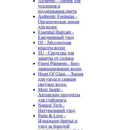
Alchemic - Линия для
усиления и
поддержания цвета
Authentic Formulas -
Органическая линия
для волос
Essential Haircare -
Eжедневный уход
OI - Абсолютная
красота волос
SU - Средства для
защиты от солнца
Finest Pigments - Био-
ламинирование волос
Heart Of Glass – Линия
для ухода и сияния
светлых волос
More Inside -
Авторские продукты
для стайлинга
Natural Tech -
Натуральный уход
Pasta & Love -
Идеальное бритье и
уход за бородой