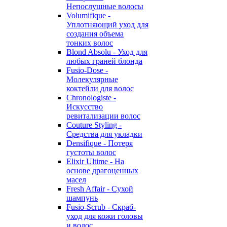
Непослушные волосы
Volumifique -
Уплотняющий уход для
создания объема
тонких волос
Blond Absolu - Уход для
любых граней блонда
Fusio-Dose -
Молекулярные
коктейли для волос
Chronologiste -
Искусство
ревитализации волос
Couture Styling -
Средства для укладки
Densifique - Потеря
густоты волос
Elixir Ultime - На
основе драгоценных
масел
Fresh Affair - Сухой
шампунь
Fusio-Scrub - Скраб-
уход для кожи головы
и волос