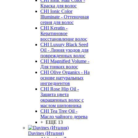
CHI Ionic Hair Color -
Краска для волос
CHI Ionic Color
Illuminate - Оттеночная
серия для волос
CHI Keratin -
Кератиновое
восстановление волос
CHI Luxury Black Seed
Oil - Линия уходов для
поврежденных волос
CHI Magnified Volume -
Для тонких волос
CHI Olive Organics - На
основе натуральных
ингредиентов
CHI Rose Hip Oil -
Защита цвета
окрашенных волос с
маслом шиповника
CHI Tea Tree Oil -
Масло чайного дерева
+ ЕЩЕ 13
Davines (Италия)