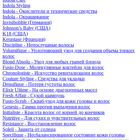
Indola Styling
Indola - Окислители и технические средства
Indola - Окрашивание
Invisibobble (Германия)
Johnson’s Baby (США)
K18 (США)
Kerastase (Франция)
Discipline - Непослушные волосы
Volumifique - Уплотняющий уход для создания объема тонких
волос
Blond Absolu - Уход для любых граней блонда
Fusio-Dose - Молекулярные коктейли для волос
Chronologiste - Искусство ревитализации волос
Couture Styling - Средства для укладки
Densifique - Потеря густоты волос
Elixir Ultime - На основе драгоценных масел
Fresh Affair - Сухой шампунь
Fusio-Scrub - Скраб-уход для кожи головы и волос
Genesis - Гамма против выпадения волос
Initialiste - Красота волос от корней до кончиков
Nutritive - Для сухих и чувствительных волос
Resistance - Восстановление волос
Soleil - Защита от солнца
Specifique - Несбалансированное состояние кожи головы