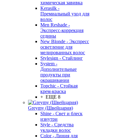
химическая завивка
Kerasilk -
Премиальный уход для
волос
Men Reshade -
Экспресс-коррекция
седины
New Blonde - Экспресс
осветление для
мелированных волос
Stylesign - Стайлинг
System -
Дополнительные
продукты при
окрашивании
Topchic - Стойкая
крем-краска
+ ЕЩЕ 8
Greymy (Швейцария)
Shine - Свет и блеск
изнутри
Style - Средства
укладки волос
Color - Линия для