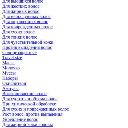
Для вьющихся волос
Для жестких волос
Для жирных волос
Для непослушных волос
Для окрашенных волос
Для поврежденных волос
Для сухих волос
Для тонких волос
Для чувствительной кожи
Против выпадения волос
Солнцезащитные
Travel-size
Масла
Молочко
Муссы
Наборы
Окислители
Ампулы
Восстановление волос
Для густоты и объема волос
При химической обработке
Для сухих и поврежденных волос
Рост волос, против выпадения
Укрепление волос
Для жирной кожи головы