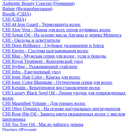
Authentic Beauty Concept (Германия)
Batiste (Великобритания)
Biosilk (США)
CHI (США)
CHI 44 Iron Guard - Термозащита волос
CHI Aloe Vera - Линия для всех типов кудрявых волос
CHI Argan Oil - На основе масла Арганы и дерева Моринга
CHI - Оксиды и осветлители
CHI Deep Brilliance - Глубокое увлажнение и блеск
CHI Enviro - Система разглаживания волос
CHI Man - Мужская серия для волос, усов и бороды
CHI Royal Treatment - Королевский уход
CHI Styling - Ухаживающий стайлинг
CHI Infra - Ежедневный уход
CHI Ionic Hair Color - Краска для волос
CHI Ionic Color Illuminate - Оттеночная серия для волос
CHI Keratin - Кератиновое восстановление волос
CHI Luxury Black Seed Oil - Линия уходов для поврежденных
волос
CHI Magnified Volume - Для тонких волос
CHI Olive Organics - На основе натуральных ингредиентов
CHI Rose Hip Oil - Защита цвета окрашенных волос с маслом
шиповника
CHI Tea Tree Oil - Масло чайного дерева
Davines (Италия)