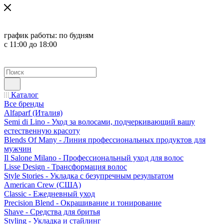
график работы:
по будням
с 11:00 до 18:00
Каталог
Все бренды
Alfaparf (Италия)
Semi di Lino - Уход за волосами, подчеркивающий вашу
естественную красоту
Blends Of Many - Линия профессиональных продуктов для
мужчин
Il Salone Milano - Профессиональный уход для волос
Lisse Design - Трансформация волос
Style Stories - Укладка с безупречным результатом
American Crew (США)
Classic - Ежедневный уход
Precision Blend - Окрашивание и тонирование
Shave - Средства для бритья
Styling - Укладка и стайлинг