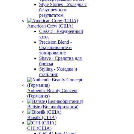
Style Stories - Укладка с
безупречным
результатом
American Crew (США)
Classic - Ежедневный
уход
Precision Blend -
Окрашивание и
тонирование
Shave - Средства для
бритья
Styling - Укладка и
стайлинг
Authentic Beauty Concept
(Германия)
Batiste (Великобритания)
Biosilk (США)
CHI (США)
CHI 44 Iron Guard -