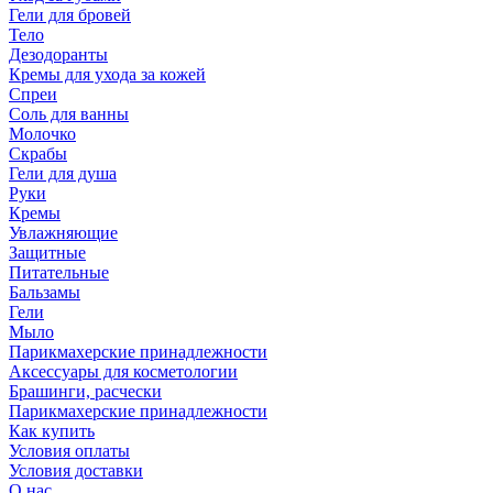
Гели для бровей
Тело
Дезодоранты
Кремы для ухода за кожей
Спреи
Соль для ванны
Молочко
Скрабы
Гели для душа
Руки
Кремы
Увлажняющие
Защитные
Питательные
Бальзамы
Гели
Мыло
Парикмахерские принадлежности
Аксессуары для косметологии
Брашинги, расчески
Парикмахерские принадлежности
Как купить
Условия оплаты
Условия доставки
О нас