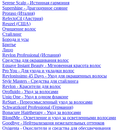
Serene Scalp - Истинная гармония
Supershine - Драгоценное сияние
Proraso (Италия)
RefectoCil (Австрия)
Reuzel (США)
Очищение волос
Стайлинг
Борода и усы
Бритье
Лицо
Revlon Professional (Испания)
Средства для окрашивания волос
Equave Instant Beauty - Мгновенная красота волос
Pro You - Для ухода и укладки волос
Revlonissimo 45 Days - Уход для окрашенных волосы
Style Masters - Средства для стайлинга
Revlon - Красители для волос
Orofluido - Уход за волосами
Uniq One - Уход в одном флаконе
ReStart - Переосмысленный уход за волосами
Schwarzkopf Professional (Германия)
Bonacure Hairtherapy - Уход за волосами
BlondMe - Осветление и уход за осветленными волосами
Goodbye - Нейтрализация нежелательных оттенков
Oxigenta - Окислители и средства для обесцвечивания