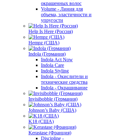
окрашенных волос
Volume - Линия для
объема, эластичности и
упругости
Help Is Here (Россия)
Hempz (США)
Indola (Германия)
Indola Act Now
Indola Care
Indola Styling
Indola - Окислители и
технические средства
Indola - Окрашивание
Invisibobble (Германия)
Johnson’s Baby (США)
K18 (США)
Kerastase (Франция)
Discipline -