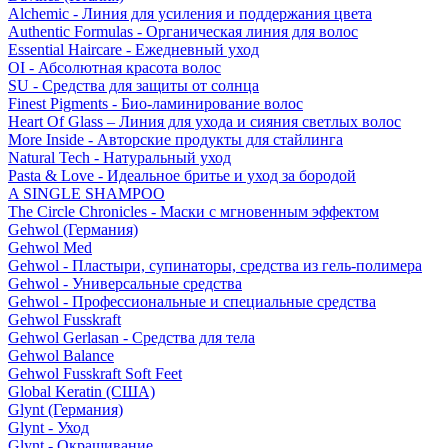
Alchemic - Линия для усиления и поддержания цвета
Authentic Formulas - Органическая линия для волос
Essential Haircare - Eжедневный уход
OI - Абсолютная красота волос
SU - Средства для защиты от солнца
Finest Pigments - Био-ламинирование волос
Heart Of Glass – Линия для ухода и сияния светлых волос
More Inside - Авторские продукты для стайлинга
Natural Tech - Натуральный уход
Pasta & Love - Идеальное бритье и уход за бородой
A SINGLE SHAMPOO
The Circle Chronicles - Маски с мгновенным эффектом
Gehwol (Германия)
Gehwol Med
Gehwol - Пластыри, супинаторы, средства из гель-полимера
Gehwol - Универсальные средства
Gehwol - Профессиональные и специальные средства
Gehwol Fusskraft
Gehwol Gerlasan - Средства для тела
Gehwol Balance
Gehwol Fusskraft Soft Feet
Global Keratin (США)
Glynt (Германия)
Glynt - Уход
Glynt - Окрашивание