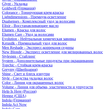
Glynt - Укладка
Goldwell (Германия)
Colorance - Тонирующая крем-краска
Lightdimensions - Премиум-осветление
Dualsenses - Комплексный уход за волосами
Elixir - Восстанавливающее масло
Elumen - Краска для волос
Elumen Care - Уход за волосами
Evolution - Нейтральная химическая завивка
Kerasilk - Премиальный уход для волос
Men Reshade - Экспресс-коррекция седины
New Blonde - Экспресс осветление для мелированных волос
Stylesign - Стайлинг
System - Дополнительные продукты при окрашивании
Topchic - Стойкая крем-краска
Greymy (Швейцария)
Shine - Свет и блеск изнутри
Style - Средства укладки волос
Color - Линия для окрашенных волос
Volume - Линия для объема, эластичности и упругости
Help Is Here (Россия)
Hempz (США)
Indola (Германия)
Indola Act Now
Indola Care