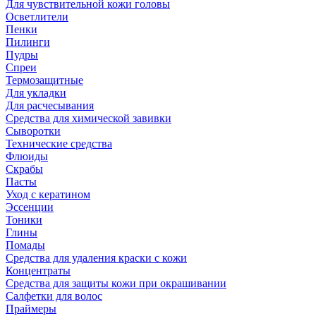
Для чувствительной кожи головы
Осветлители
Пенки
Пилинги
Пудры
Спреи
Термозащитные
Для укладки
Для расчесывания
Средства для химической завивки
Сыворотки
Технические средства
Флюиды
Скрабы
Пасты
Уход с кератином
Эссенции
Тоники
Глины
Помады
Средства для удаления краски с кожи
Концентраты
Средства для защиты кожи при окрашивании
Салфетки для волос
Праймеры