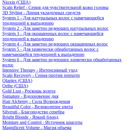
Nioxin (США)
Scalp Relief - Серия для чувствительной кожи головы
3D Styling - Линия укладочных средств
System 1 - Для натуральных волос с намечающейся
тенденцией к выпадению
System 2 - Для заметно редеющих натуральных волос
System 3 - Для окрашенных волос с намечающейся
тенденцией к выпадению
System 4 - Для заметно редеющих окрашенных волос
System 5 - Для химически обработанных волос с
намечающейся тенденцией к выпадению
System 6 - Для заметно редеющих химически обработанных
волос
Intensive Therapy - Интенсивный уход
Scalp Recovery - Серия против перхоти
Olaplex (США)
Oribe (США)
Gold Lust - Роскошь золота
Signature - Вдохновение дня
Hair Alchemy - Сила Возрождения
Beautiful Color - Великолепие цвета
Silverati - Благородство серебра
Bright Blonde - Яркий блонд
Moisture and Control - Источник красоты
Magnificent Volume - Магия объема