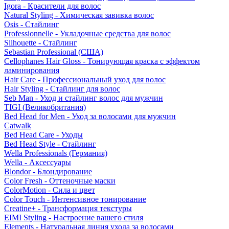
Igora - Красители для волос
Natural Styling - Химическая завивка волос
Osis - Стайлинг
Professionnelle - Укладочные средства для волос
Silhouette - Стайлинг
Sebastian Professional (США)
Cellophanes Hair Gloss - Тонирующая краска с эффектом
ламинирования
Hair Care - Профессиональный уход для волос
Hair Styling - Стайлинг для волос
Seb Man - Уход и стайлинг волос для мужчин
TIGI (Великобритания)
Bed Head for Men - Уход за волосами для мужчин
Catwalk
Bed Head Care - Уходы
Bed Head Style - Стайлинг
Wella Professionals (Германия)
Wella - Аксессуары
Blondor - Блондирование
Color Fresh - Оттеночные маски
ColorMotion - Сила и цвет
Color Touch - Интенсивное тонирование
Creatine+ - Трансформация текстуры
EIMI Styling - Настроение вашего стиля
Elements - Натуральная линия ухода за волосами