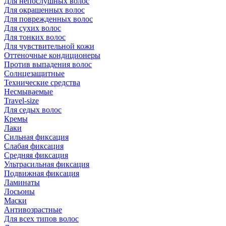
Для непослушных волос
Для окрашенных волос
Для поврежденных волос
Для сухих волос
Для тонких волос
Для чувствительной кожи
Оттеночные кондиционеры
Против выпадения волос
Солнцезащитные
Технические средства
Несмываемые
Travel-size
Для седых волос
Кремы
Лаки
Сильная фиксация
Слабая фиксация
Средняя фиксация
Ультрасильная фиксация
Подвижная фиксация
Ламинаты
Лосьоны
Маски
Антивозрастные
Для всех типов волос