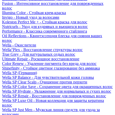
Fusion - Интенсивное восстановление для поврежденных
волос
Illumina Color - Стойкая крем-краска
Invigo - Новый уход за волосами
Koleston Perfect Me + - Стойкая краска для волос
Nutricurls - Уход для кудрявых и вьющихся волос
Performance - Классика современного стайлинга
Oil Reflections - Квинтэссенция блеска для сияния ваших
волос
Wella - Окислители
Wella°Plex - Восстановление структуры волос
True Grey - Для натуральных седых волос
Ultimate Repair - Роскошное восстановление
Color Renew - Удаление пигмента без вреда для волос
Shinefinity - Стойкое цветное глазирование без аммиака
Wella SP (Германия)
Wella SP Balance - Для чувствительной кожи головы
Wella SP Clear Scalp - Очищение против перхоти
Wella SP Color Save - Сохранение цвета для окрашенных волос
Wella SP Hydrate - Увлажнение для нормальных и сухих волос
Wella SP Repair - Восстановление для поврежденных волос
Wella SP Luxe Oil - Новая коллекция для защиты кератина
волос
Wella SP Just Men - Мужская линия средств для ухода за
волосами