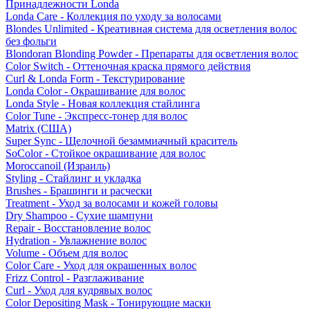
Принадлежности Londa
Londa Care - Коллекция по уходу за волосами
Blondes Unlimited - Креативная система для осветления волос
без фольги
Blondoran Blonding Powder - Препараты для осветления волос
Color Switch - Оттеночная краска прямого действия
Curl & Londa Form - Текстурирование
Londa Color - Окрашивание для волос
Londa Style - Новая коллекция стайлинга
Color Tune - Экспресс-тонер для волос
Matrix (США)
Super Sync - Щелочной безаммиачный краситель
SoColor - Стойкое окрашивание для волос
Moroccanoil (Израиль)
Styling - Стайлинг и укладка
Brushes - Брашинги и расчески
Treatment - Уход за волосами и кожей головы
Dry Shampoo - Сухие шампуни
Repair - Восстановление волос
Hydration - Увлажнение волос
Volume - Объем для волос
Color Care - Уход для окрашенных волос
Frizz Control - Разглаживание
Curl - Уход для кудрявых волос
Color Depositing Mask - Тонирующие маски