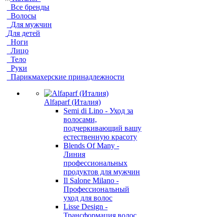
Все бренды
Волосы
Для мужчин
Для детей
Ноги
Лицо
Тело
Руки
Парикмахерские принадлежности
Alfaparf (Италия)
Semi di Lino - Уход за
волосами,
подчеркивающий вашу
естественную красоту
Blends Of Many -
Линия
профессиональных
продуктов для мужчин
Il Salone Milano -
Профессиональный
уход для волос
Lisse Design -
Трансформация волос