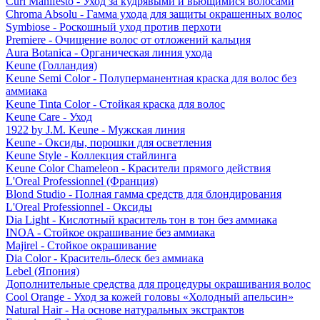
Curl Manifesto - Уход за кудрявыми и вьющимися волосами
Chroma Absolu - Гамма ухода для защиты окрашенных волос
Symbiose - Роскошный уход против перхоти
Premiere - Очищение волос от отложений кальция
Aura Botanica - Органическая линия ухода
Keune (Голландия)
Keune Semi Color - Полуперманентная краска для волос без
аммиака
Keune Tinta Color - Стойкая краска для волос
Keune Care - Уход
1922 by J.M. Keune - Мужская линия
Keune - Оксиды, порошки для осветления
Keune Style - Коллекция стайлинга
Keune Color Chameleon - Красители прямого действия
L'Oreal Professionnel (Франция)
Blond Studio - Полная гамма средств для блондирования
L'Oreal Professionnel - Оксиды
Dia Light - Кислотный краситель тон в тон без аммиака
INOA - Стойкое окрашивание без аммиака
Majirel - Стойкое окрашивание
Dia Color - Краситель-блеск без аммиака
Lebel (Япония)
Дополнительные средства для процедуры окрашивания волос
Cool Orange - Уход за кожей головы «Холодный апельсин»
Natural Hair - На основе натуральных экстрактов