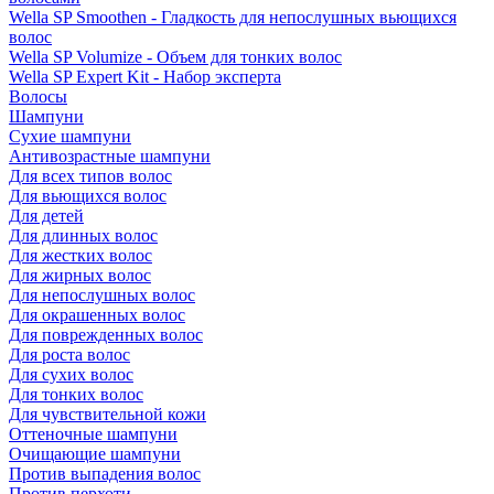
Wella SP Smoothen - Гладкость для непослушных вьющихся
волос
Wella SP Volumize - Объем для тонких волос
Wella SP Expert Kit - Набор эксперта
Волосы
Шампуни
Сухие шампуни
Антивозрастные шампуни
Для всех типов волос
Для вьющихся волос
Для детей
Для длинных волос
Для жестких волос
Для жирных волос
Для непослушных волос
Для окрашенных волос
Для поврежденных волос
Для роста волос
Для сухих волос
Для тонких волос
Для чувствительной кожи
Оттеночные шампуни
Очищающие шампуни
Против выпадения волос
Против перхоти