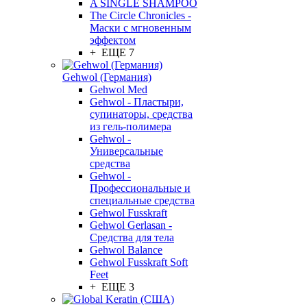
A SINGLE SHAMPOO
The Circle Chronicles -
Маски с мгновенным
эффектом
+ ЕЩЕ 7
Gehwol (Германия)
Gehwol Med
Gehwol - Пластыри,
супинаторы, средства
из гель-полимера
Gehwol -
Универсальные
средства
Gehwol -
Профессиональные и
специальные средства
Gehwol Fusskraft
Gehwol Gerlasan -
Средства для тела
Gehwol Balance
Gehwol Fusskraft Soft
Feet
+ ЕЩЕ 3