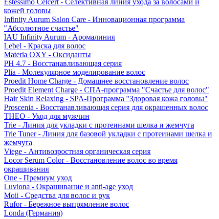
Estessimo Celcert - Селективная линия ухода за волосами и
кожей головы
Infinity Aurum Salon Care - Инновационная программа
"Абсолютное счастье"
IAU Infinity Aurum - Аромалиния
Lebel - Краска для волос
Materia OXY - Оксиданты
PH 4.7 - Восстанавливающая серия
Plia - Молекулярное моделирование волос
Proedit Home Charge - Домашнее восстановление волос
Proedit Element Charge - СПА-программа "Счастье для волос"
Hair Skin Relaxing - SPA-Программа "Здоровая кожа головы"
Proscenia - Восстанавливающая серия для окрашенных волос
THEO - Уход для мужчин
Trie - Линия для укладки с протеинами шелка и жемчуга
Trie Tuner - Линия для базовой укладки с протеинами шелка и
жемчуга
Viege - Антивозростная органическая серия
Locor Serum Color - Восстановление волос во время
окрашивания
One - Премиум уход
Luviona - Окрашивание и anti-age уход
Moii - Средства для волос и рук
Rufor - Бережное выпрямление волос
Londa (Германия)